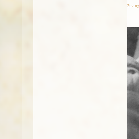
Συντάχ