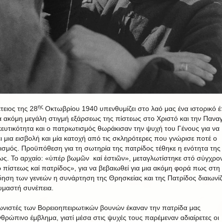
ης
τειος της 28
Οκτωβρίου 1940 υπενθυμίζει στο λαό μας ένα ιστορικό 
ία ακόμη μεγάλη στιγμή εξάρσεως της πίστεως στο Χριστό και την Παναγ
ευτικότητα και ο πατριωτισμός θωράκισαν την ψυχή του Γένους για να
ει μια εισβολή και μία κατοχή από τις σκληρότερες που γνώρισε ποτέ ο
ισμός. Προϋπόθεση για τη σωτηρία της πατρίδος τέθηκε η ενότητα της
ως. Το αρχαίο: «ὑπέρ βωμῶν καί ἑστιῶν», μεταγλωτίστηκε στό σύγχρο
 πίστεως καί πατρίδος», για να βεβαιωθεί για μια ακόμη φορά πως στη
δηση των γενεών η συνάρτηση της Θρησκείας και της Πατρίδος διαιωνίζ
υμαστή συνέπεια.
ωνιστές των Βορειοηπειρωτικών βουνών έκαναν την πατρίδα μας
θρώπινο έμβλημα, γιατί μέσα στις ψυχές τους παρέμεναν αδιαίρετες οι