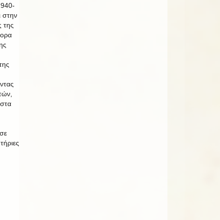
1940-
ι στην
ς της
νορα
ης
της
ντας
τών,
 στα
σε
ητήριες