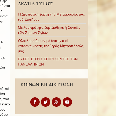
Στήν
ΔΕΛΤΙΑ ΤΥΠΟΥ
οῦνται
με
Ἡ Δεσποτική ἑορτή τῆς Μεταμορφώσεως
ουσία
τοῦ Σωτῆρος
ῶν
Με λαμπρότητα ἑορτάσθηκε ἡ Σύναξις
τῶν Σαμίων Ἁγίων
Ὁλοκληρώθηκαν μὲ ἐπιτυχία οἱ
.Ν.
κατασκηνώσεις τῆς Ἱερᾶς Μητροπόλεώς
υ
μας
υ).
ΕΥΧΕΣ ΣΤΟΥΣ ΕΠΙΤΥΧΟΝΤΕΣ ΤΩΝ
ΠΑΝΕΛΛΗΝΙΩΝ
αῶν
ΚΟΙΝΩΝΙΚΗ ΔΙΚΤΥΩΣΗ
ή καί
ίνα
, τόν
Γενικό
ούς
ανδρο