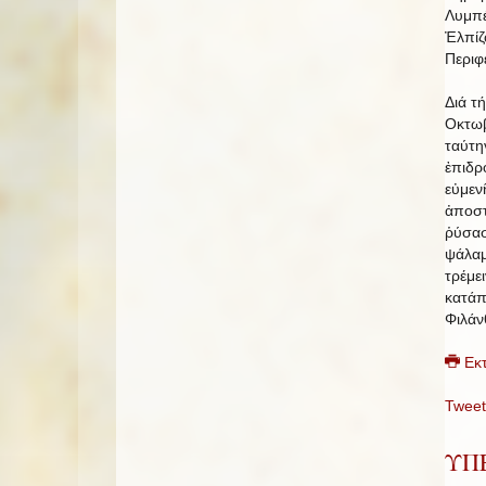
Λυμπέ
Ἐλπίζ
Περιφ
Διά τ
Οκτωβ
ταύτη
ἐπιδρ
εὐμεν
ἀποστ
ῥύσασ
ψάλαμ
τρέμε
κατάπ
Φιλάν
Εκ
Tweet
ΥΠΕ