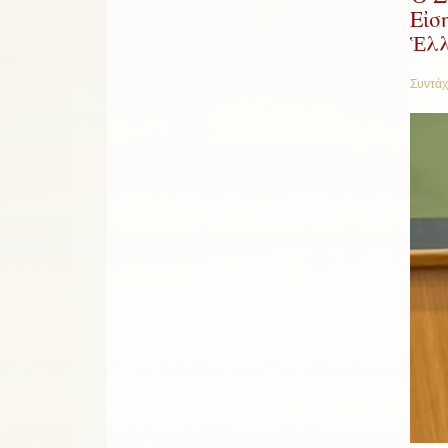
Εἰσ
Ἑλλ
Συντάχ