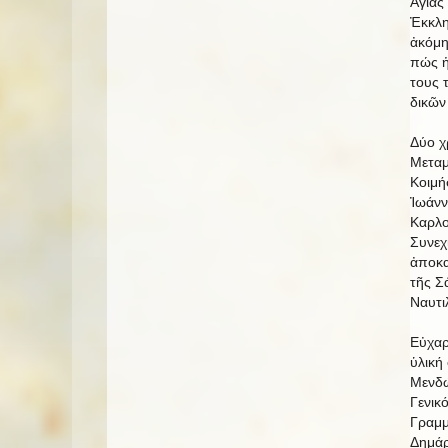
Ἁγίας
Ἐκκλησ
ἀκόμη
πώς ἡ
τους 
δικῶν
Δύο χ
Μεταμ
Κοιμή
Ἰωάνν
Καρλο
Συνεχ
ἀποκα
τῆς Σ
Ναυτι
Εὐχαρ
ὑλική
Μενδώ
Γενικ
Γραμμ
Δημάρ