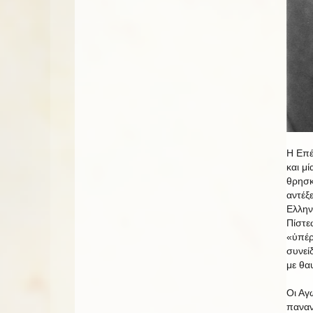
Η Επέ
και μ
θρησκ
αντέξ
Ελλην
Πίστε
«ὑπέρ
συνεί
με θα
Οι Αγ
παναν