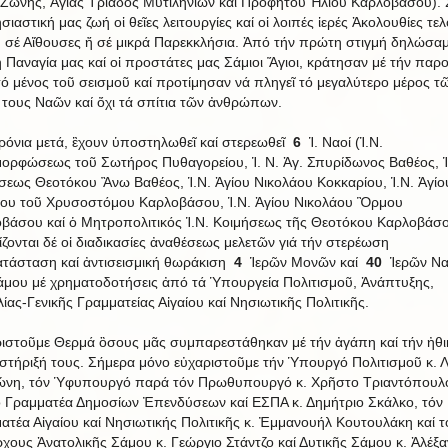
 Ζώνης, Ἁγίας Τριάδος Μυτιληνιῶν καί Προφήτου Ἠλιού Καρλοβάσου). 
ιαστική μας ζωή οἱ θεῖες λειτουργίες καί οἱ λοιπές ἱερές Ἀκολουθίες τελ
 σέ Αἴθουσες ἤ σέ μικρά Παρεκκλήσια. Ἀπό τήν πρώτη στιγμή δηλώσα
 Παναγία μας καί οἱ προστάτες μας Σάμιοι Ἅγιοι, κράτησαν μέ τήν παρ
τό μένος τοῦ σεισμοῦ καί προτίμησαν νά πληγεῖ τό μεγαλύτερο μέρος τ
 τους Ναῶν καί ὄχι τά σπίτια τῶν ἀνθρώπων.
ρόνια μετά, ἒχουν ὑποστηλωθεῖ καί στερεωθεῖ
6
Ἱ. Ναοί (Ἱ.Ν.
ορφώσεως τοῦ Σωτήρος Πυθαγορείου, Ἱ. Ν. Ἁγ. Σπυρίδωνος Βαθέος, Ἱ
σεως Θεοτόκου Ἂνω Βαθέος, Ἱ.Ν. Ἁγίου Νικολάου Κοκκαρίου, Ἱ.Ν. Ἁγίο
ου τοῦ Χρυσοστόμου Καρλοβάσου, Ἱ.Ν. Ἁγίου Νικολάου Ὃρμου
βάσου καί ὁ Μητροπολιτικός Ἱ.Ν. Κοιμήσεως τῆς Θεοτόκου Καρλοβάσο
ίζονται δέ οἱ διαδικασίες ἀναθέσεως μελετῶν γιά τήν στερέωση
τάσταση καί ἀντισεισμική θωράκιση
4
Ἱερῶν Μονῶν καί
40
Ἱερῶν Ν
άμου μέ χρηματοδοτήσεις ἀπό τά Ὑπουργεία Πολιτισμοῦ, Ἁνάπτυξης,
λίας-Γενικῆς Γραμματείας Αἰγαίου καί Νησιωτικῆς Πολιτικῆς.
ιστοῦμε Θερμά ὃσους μᾶς συμπαρεστάθηκαν μέ τήν ἀγάπη καί τήν ἠθικ
 στήριξή τους. Σήμερα μόνο εὐχαριστοῦμε τήν Ὑπουργό Πολιτισμοῦ κ. Λ
νη, τόν Ὑφυπουργό παρά τόν Πρωθυπουργό κ. Χρῆστο Τριαντόπουλο
ό Γραμματέα Δημοσίων Ἐπενδύσεων καί ΕΣΠΑ κ. Δημήτριο Σκάλκο, τόν 
ατέα Αἰγαίου καί Νησιωτικής Πολιτικῆς κ. Ἐμμανουήλ Κουτουλάκη καί τ
χους Ἀνατολικῆς Σάμου κ. Γεώργιο Στάντζο καί Δυτικῆς Σάμου κ. Ἀλέξ