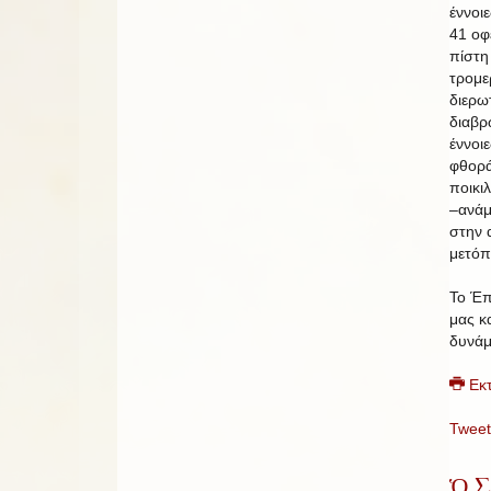
έννοι
41 οφ
πίστη
τρομε
διερω
διαβρ
έννοι
φθορά
ποικι
–ανάμ
στην 
μετόπ
Το Έπ
μας κα
δυνάμ
Εκ
Tweet
Ὁ Σ