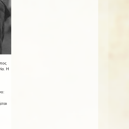
έπος
ία. Η
νο:
εται