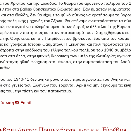
ες του Χριστού και της Ελλάδος. Το θαύμα του αμυντικού πολέμου του 
είλεται στα βαθειά θρησκευτικά βιώματά μας. Εάν ήμασταν ανερμάτιστο
 και στα ιδεώδη, δεν θα είχαμε το ηθικό σθένος να κρατήσουμε το βάρο
ρής πολεμικής μηχανής του Άξονα. Θα αφήναμε ανυπεράσπιστα τα σύ
τώμενοι «γιατί να πολεμήσουμε», όπως έπραξαν άλλοι λαοί της Ευρώπ
ωμένοι στην πίστη τους και στον πατριωτισμό τους. Στηριχθήκαμε στις
ες της Θρησκείας και της Πατρίδος, που βρίσκονται έξω από τον κόσμο 
ς και γράψαμε Ιστορία Θαυμάτων. Η Εκκλησία και πάλι πρωτοστάτησε
λότροπα στην ευόδωση του ελληνοιταλικού πολέμου του 1940 συμβάλο
εσα στα άλλα, στην ψυχική θωράκιση των υπέρ της ελευθερίας αγωνισ
ανύσταχτη ηθική ενίσχυση στο μέτωπο, στην συμπαράσταση του λαού
ισθεν.
ος του 1940-41 δεν ανήκει μόνο στους πρωταγωνιστές του. Ανήκει και 
ι στις γενεές των Ελλήνων που έρχονται. Αρκεί να μην ξεχνούμε τις κιν
εις του, την πίστη και τον πατριωτισμό.
τύπωση
Email
εβαμιώτατος Ποιμενάρχης μας κ.κ. Εὐσέβιος