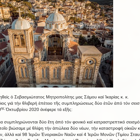
θείς ὁ Σεβασμιώτατος Μητροπολίτης μας Σάμου καί Ἰκαρίας κ. κ.
ιος γιά τήν θλιβερή ἐπέτειο τῆς συμπληρώσεως δύο ἐτῶν ἀπό τόν σει
ης
0
Ὀκτωβρίου 2020 ἀνέφερε τά εξῆς:
α συμπληρώνονται δύο ἔτη ἀπό τόν φονικό καί κατραστρεπτικό σεισμό
ποῖο βιώσαμε μέ θλίψη τήν ἀπώλεια δύο νέων, τήν καταστροφή οἰκιῶν κ
ων, ἀλλά καί 98 Ἱερῶν Ἐνοριακῶν Ναῶν καί 4 Ἱερῶν Μονῶν (Τιμίου Σταυ