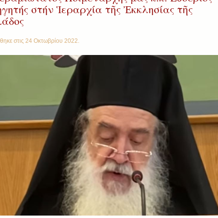
ηγητής στήν Ἱεραρχία τῆς Ἐκκλησίας τῆς
άδος
θηκε στις
24 Οκτωβρίου 2022
.