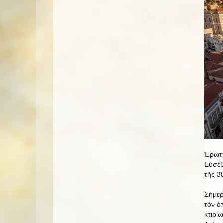
Ἐρωτη
Εὐσέβ
τῆς 3
Σήμερ
τόν ὁ
κτιρί