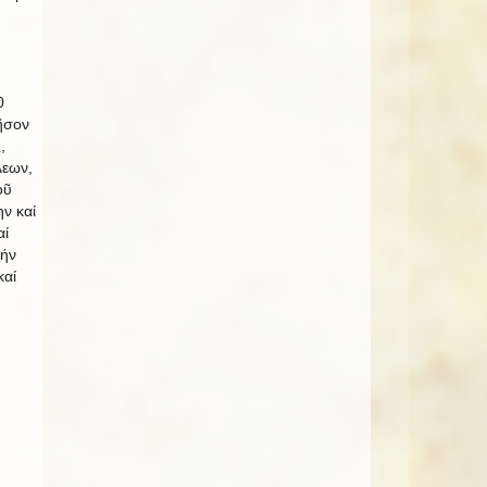
0
ῆσον
,
λεων,
οῦ
ν καί
αί
τήν
καί