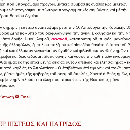
ρη ποῦ ὑπογράψαμε προγραμματικές συμβάσεις ἀναθέσεως μελετῶν.
ουμε νά ὑπογράψουμε σύντομα προγραμματικές συμβάσεις καί μέ τήν
έρεια Βορείου Αἰγαίου.
ήν σημερινή ἐπέτειο ἀναπέμψαμε μετά τήν Θ. Λειτουργία τῆς Κυριακῆς 3
ρίου Δεήσεις «ὑπέρ τοῦ διαφυλαχθῆναι τήν ἁγίαν Ἐκκλησίαν καί τήν Ν
ν ἀπό ὀργῆς, λιμοῦ, λοιμοῦ,
σεισμοῦ
, καταποντισμοῦ, πυρός, μαχαίρας
ομῆς ἀλλοφύλων, ἐμφυλίου πολέμου καί αἰφνιδίου θανάτου° ὑπέρ τοῦ ἵ
ῆ καί εὐδιάλλακτον γενέσθαι τόν ἀγαθόν καί φιλάνθρωπον Θεόν ἡμῶν τ
ρέψαι καί διασκεδάσαι πᾶσαν ὀργήν καί νόσον τήν καθ’ ἡμῶν κινουμένη
θαι ἡμᾶς ἐκ τῆς ἐπικειμένης δικαίας αὐτοῦ ἀπειλῆς καί ἐλεήσαι ἡμᾶς» κ
ε ἀπό καρδιᾶς τό Ἀπολυτίκιο: «Ὁ ἐπιβλέπων ἐπί τήν γῆν καί ποιῶν αὐ
ιν, ῥῦσαι ἡμᾶς τῆς φοβερᾶς τοῦ σεισμοῦ ἀπειλῆς, Χριστέ ὁ Θεός ἡμῶν, 
εμψον ἡμῖν πλούσια τά ἐλέη σου, πρεσβείαις τῆς Θεοτόκου, μόνε
θρωπε».
τύπωση
Email
Ρ ΠΙΣΤΕΩΣ ΚΑΙ ΠΑΤΡΙΔΟΣ