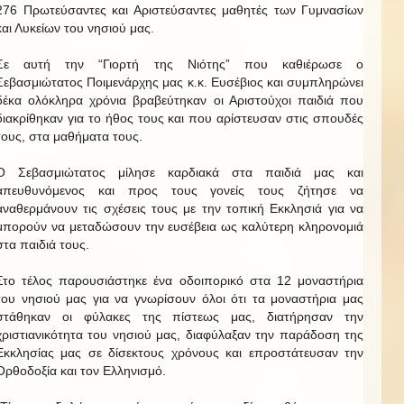
276 Πρωτεύσαντες και Αριστεύσαντες μαθητές των Γυμνασίων
και Λυκείων του νησιού μας.
Σε αυτή την “Γιορτή της Νιότης” που καθιέρωσε ο
Σεβασμιώτατος Ποιμενάρχης μας κ.κ. Ευσέβιος και συμπληρώνει
δέκα ολόκληρα χρόνια βραβεύτηκαν οι Αριστούχοι παιδιά που
διακρίθηκαν για το ήθος τους και που αρίστευσαν στις σπουδές
τους, στα μαθήματα τους.
Ο Σεβασμιώτατος μίλησε καρδιακά στα παιδιά μας και
απευθυνόμενος και προς τους γονείς τους ζήτησε να
αναθερμάνουν τις σχέσεις τους με την τοπική Εκκλησιά για να
μπορούν να μεταδώσουν την ευσέβεια ως καλύτερη κληρονομιά
στα παιδιά τους.
Στο τέλος παρουσιάστηκε ένα οδοιπορικό στα 12 μοναστήρια
του νησιού μας για να γνωρίσουν όλοι ότι τα μοναστήρια μας
στάθηκαν οι φύλακες της πίστεως μας, διατήρησαν την
χριστιανικότητα του νησιού μας, διαφύλαξαν την παράδοση της
Εκκλησίας μας σε δίσεκτους χρόνους και επροστάτευσαν την
Ορθοδοξία και τον Ελληνισμό.