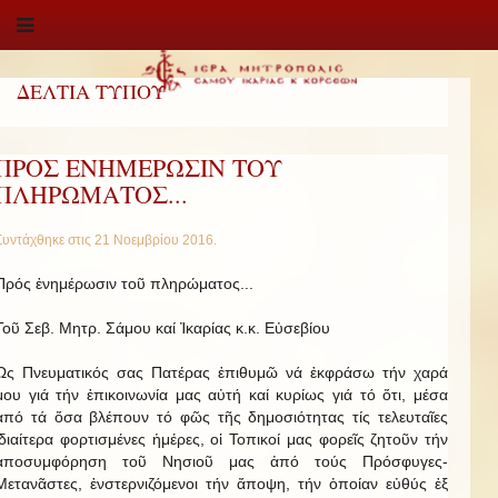
ΔΕΛΤΙΑ ΤΥΠΟΥ
ΠΡΟΣ ΕΝΗΜΕΡΩΣΙΝ ΤΟΥ
ΠΛΗΡΩΜΑΤΟΣ...
Συντάχθηκε στις
21 Νοεμβρίου 2016
.
Πρός ἐνημέρωσιν τοῦ πληρώματος...
Τοῦ Σεβ. Μητρ. Σάμου καί Ἰκαρίας κ.κ. Εὐσεβίου
Ὡς Πνευματικός σας Πατέρας ἐπιθυμῶ νά ἐκφράσω τήν χαρά
μου γιά τήν ἐπικοινωνία μας αὐτή καί κυρίως γιά τό ὅτι, μέσα
ἀπό τά ὅσα βλέπουν τό φῶς τῆς δημοσιότητας τίς τελευταῖες
ἰδιαίτερα φορτισμένες ἡμέρες, οἱ Τοπικοί μας φορεῖς ζητοῦν τήν
ἀποσυμφόρηση τοῦ Νησιοῦ μας ἀπό τούς Πρόσφυγες-
Μετανᾶστες, ἐνστερνιζόμενοι τήν ἄποψη, τήν ὁποίαν εὐθύς ἐξ