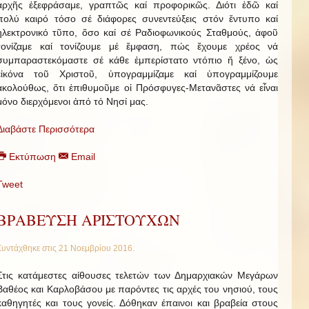
ἀρχῆς ἐξεφράσαμε, γραπτῶς καί προφορικῶς. Διότι ἐδῶ καί
πολύ καιρό τόσο σέ διάφορες συνεντεύξεις στόν ἔντυπο καί
ἠλεκτρονικό τῦπο, ὅσο καί σέ Ραδιοφωνικούς Σταθμούς, ἀφοῦ
τονίζαμε καί τονίζουμε μέ ἔμφαση, πώς ἔχουμε χρέος νά
συμπαραστεκόμαστε σέ κάθε ἐμπερίστατο ντόπιο ἤ ξένο, ὡς
εἰκόνα τοῦ Χριστοῦ, ὑπογραμμίζαμε καί ὑπογραμμίζουμε
ἀκολούθως, ὅτι ἐπιθυμοῦμε οἱ Πρόσφυγες-Μετανᾶστες νά εἶναι
μόνο διερχόμενοι ἀπό τό Νησί μας.
Διαβάστε Περισσότερα
Εκτύπωση
Email
Tweet
ΒΡΑΒΕΥΣΗ ΑΡΙΣΤΟΥΧΩΝ
Συντάχθηκε στις
21 Νοεμβρίου 2016
.
Στις κατάμεστες αίθουσες τελετών των Δημαρχιακών Μεγάρων
Βαθέος και Καρλοβάσου με παρόντες τις αρχές του νησιού, τους
καθηγητές και τους γονείς. Δόθηκαν έπαινοι και βραβεία στους