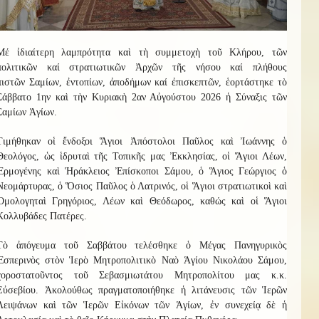
Μ
έ
ἰδιαίτερη λαμπρότητα καὶ τὴ συμμετοχὴ
τοῦ
Κ
λήρου
, τῶν
πολιτικῶν καί στρατιωτικῶν Ἀρχῶν τῆς νήσου καί
πλήθους
πιστῶν
Σαμίων, ἐντοπίων, ἀποδήμων καί ἐπισκεπτῶν
, ἑ
ο
ρτ
ά
σ
τηκ
ε τὸ
Σάββατο 1ην καὶ τὴν Κυριακὴ 2αν Αὐγούστου 2026
ἡ
Σύναξι
ς
τῶν
Σαμίων Ἁγίων.
Τιμήθηκαν οἱ ἔνδοξοι Ἅγιοι Ἀπόστολοι Παῦλος καὶ Ἰωάννης ὁ
Θεολόγος, ὡς ἱδρυταὶ τῆς Τοπικῆς μας Ἐκκλησίας, οἱ Ἅγιοι Λέων,
Ἑρμογένης καὶ Ἡράκλειος Ἐπίσκοποι Σάμου, ὁ Ἅγιος Γεώργιος ὁ
Νεομάρτυρας, ὁ Ὅσιος Παῦλος ὁ Λατρ
ι
νός, οἱ Ἅγιοι στρατιωτικοὶ καὶ
Ὁμολογηταὶ Γρηγόριος, Λέων καὶ Θεόδωρος, καθώς καὶ οἱ Ἅγιοι
Κολλυβάδες Πατέρες.
Τὸ ἀπόγευμα τοῦ Σαββάτου τελέσθηκε ὁ Μέγας Πανηγυρικὸς
Ἑσπερινὸς στὸν Ἱερὸ Μητροπολιτικὸ Ναὸ Ἁγίου Νικολάου Σάμου,
χοροστατοῦντος τοῦ Σεβασμιωτάτου Μητροπολίτου
μας
κ.κ.
Εὐσεβίου.
Ἀκολούθως
πραγματοποιήθηκε ἡ λιτάνευσις τῶν Ἱερῶν
Λειψάνων καὶ τῶν Ἱερῶν Εἰκόνων τῶν Ἁγίων, ἐν συνεχείᾳ δὲ ἡ