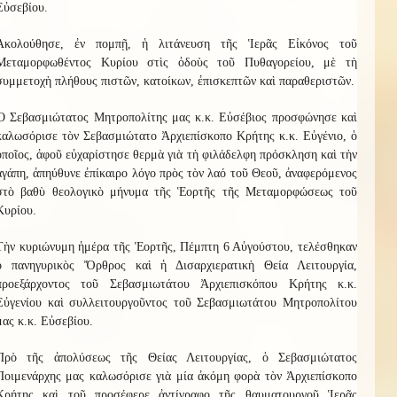
Εὐσεβίου.
Ἀκολούθησε, ἐν πομπῇ, ἡ λιτάνευση τῆς Ἱερᾶς Εἰκόνος τοῦ
Μεταμορφωθέντος Κυρίου στὶς ὁδοὺς τοῦ Πυθαγορείου, μὲ τὴ
συμμετοχὴ πλήθους πιστῶν, κατοίκων, ἐπισκεπτῶν καὶ παραθεριστῶν.
Ὁ Σεβασμιώτατος Μητροπολίτης μας κ.κ. Εὐσέβιος προσφώνησε καὶ
καλωσόρισε τὸν Σεβασμιώτατο Ἀρχιεπίσκοπο Κρήτης κ.κ. Εὐγένιο, ὁ
ὁποῖος, ἀφοῦ εὐχαρίστησε θερμὰ γιὰ τὴ φιλάδελφη πρόσκληση καὶ τὴν
ἀγάπη, ἀπηύθυνε ἐπίκαιρο λόγο πρὸς τὸν λαό τοῦ Θεοῦ, ἀναφερόμενος
στὸ βαθὺ θεολογικὸ μήνυμα τῆς Ἑορτῆς τῆς Μεταμορφώσεως τοῦ
Κυρίου.
Τὴν κυριώνυμη ἡμέρα τῆς Ἑορτῆς, Πέμπτη 6 Αὐγούστου, τελέσθηκαν
ὁ πανηγυρικὸς Ὄρθρος καὶ ἡ Δισαρχιερατικὴ Θεία Λειτουργία,
προεξάρχοντος τοῦ Σεβασμιωτάτου Ἀρχιεπισκόπου Κρήτης κ.κ.
Εὐγενίου καὶ συλλειτουργοῦντος τοῦ Σεβασμιωτάτου Μητροπολίτου
μας κ.κ. Εὐσεβίου.
Πρὸ τῆς ἀπολύσεως τῆς Θείας Λειτουργίας, ὁ Σεβασμιώτατος
Ποιμενάρχης μας καλωσόρισε γιὰ μία ἀκόμη φορὰ τὸν Ἀρχιεπίσκοπο
Κρήτης καὶ τοῦ προσέφερε ἀντίγραφο τῆς θαυματουργοῦ Ἱερᾶς