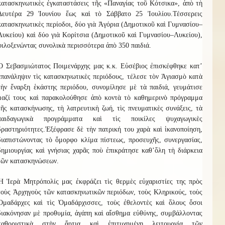
κατασκηνωτικὲς ἐγκαταστάσεις τῆς «Παναγίας τοῦ Κότσικα», ἀπὸ τὴ
Δευτέρα 29 Ἰουνίου ἕως καὶ τὸ Σάββατο 25 Ἰουλίου.
Τ
έσσερ
ε
ις
κατασκηνωτικὲς περίοδοι, δύο γιὰ
Ἀ
γόρια (Δημοτικοῦ καὶ Γυμνασίου–
Λυκείου) καὶ δύο γιὰ
Κ
ορίτσια (Δημοτικοῦ καὶ Γυμνασίου–Λυκείου),
φιλοξενώντας συνολικὰ περισσότερα ἀπὸ
3
50 παιδιά.
Ὁ Σεβασμιώτατος Ποιμενάρχης μας κ.κ. Εὐσέβιος ἐπισκέφθηκε κατ
’
ἐπανάληψιν τὶς κατασκηνωτικὲς περιόδους, τέλεσε τὸν Ἁγιασμὸ κατὰ
τὴν ἔναρξη ἑκάστης περιόδου, συνομίλησε μὲ τὰ παιδιά, γευμάτισε
μαζί τους καὶ παρακολούθησε ἀπὸ κοντὰ τὸ καθημερινὸ πρόγραμμα
τῆς κατασκήνωσης, τὴ λατρευτικὴ ζωή, τὶς πνευματικὲς συνάξεις, τὰ
παιδαγωγικὰ προγράμματα καὶ τὶς ποικίλες ψυχαγωγικὲς
δραστηριότητες.
Ἐξέφρασε δὲ τὴν πατρική του χαρὰ καὶ ἱκανοποίηση,
διαπιστώνοντας τὸ ὄμορφο κλίμα πίστεως, προσευχῆς, συνεργασίας,
δημιουργίας καὶ γνήσιας χαρᾶς ποὺ ἐπικράτησε καθ
’
ὅλ
η
τὴ διάρκεια
τῶν κατασκηνώσεων.
Ἡ Ἱερὰ Μητρόπολίς μας ἐκφράζει τὶς θερμὲς εὐχαριστίες της πρὸς
τοὺς Ἀρχηγοὺς τῶν κατασκηνωτικῶν περιόδων, τοὺς Κληρικούς, τοὺς
Ὁμαδάρχες καὶ τὶς Ὁμαδάρχισσες, τοὺς ἐθελοντὲς καὶ ὅλους ὅσοι
διακόνησαν μὲ προθυμία, ἀγάπη καὶ αἴσθημα εὐθύνης, συμβάλλοντας
καθοριστικὰ στὴν ἄρτια καὶ ἐπιτυχημένη λειτουργία τῶν