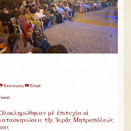
Εκτύπωση
Email
Tweet
Ὁλοκληρώθηκαν μὲ ἐπιτυχία οἱ
κατασκηνώσεις τῆς Ἱερᾶς Μητροπόλεώς
μας