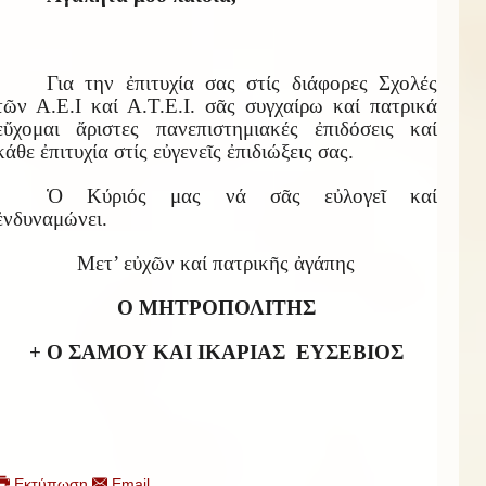
Για την ἐπιτυχία σας στίς διάφορες Σχολές
τῶν Α.Ε.Ι καί Α.Τ.Ε.Ι. σᾶς συγχαίρω καί πατρικά
εὔχομαι ἄριστες πανεπιστημιακές ἐπιδόσεις καί
κάθε ἐπιτυχία στίς εὐγενεῖς ἐπιδιώξεις σας.
Ὁ Κύριός μας νά σᾶς εὐλογεῖ καί
ἐνδυναμώνει.
Μετ’ εὐχῶν καί πατρικῆς ἀγάπης
Ο ΜΗΤΡΟΠΟΛΙΤΗΣ
+ Ο ΣΑΜΟΥ ΚΑΙ ΙΚΑΡΙΑΣ
ΕΥΣΕΒΙΟΣ
Εκτύπωση
Email