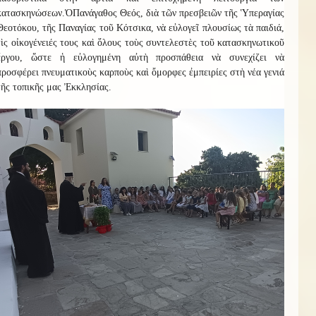
κατασκηνώσεων.
Ὁ
Πανάγαθος Θεός, διὰ τῶν πρεσβειῶν τῆς Ὑπεραγίας
Θεοτόκου, τῆς Παναγίας τοῦ Κότσικα, νὰ εὐλογεῖ πλουσίως τὰ παιδιά,
τὶς οἰκογένειές τους καὶ ὅλους τοὺς συντελεστὲς τοῦ κατασκηνωτικοῦ
ἔργου, ὥστε ἡ εὐλογημένη αὐτὴ προσπάθεια νὰ συνεχίζει νὰ
προσφέρει πνευματικοὺς καρποὺς καὶ ὄμορφες ἐμπειρίες στὴ νέα γενιά
τῆς τοπικῆς μας Ἐκκλησίας.