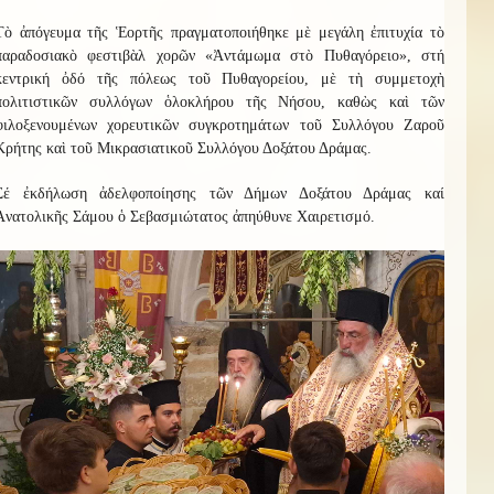
Τὸ ἀπόγευμα τῆς Ἑορτῆς πραγματοποιήθηκε μὲ μεγάλη ἐπιτυχία τὸ
παραδοσιακὸ φεστιβὰλ χορῶν «Ἀντάμωμα στὸ Πυθαγόρειο», στή
κεντρική ὀδό τῆς πόλεως τοῦ Πυθαγορείου, μὲ τὴ συμμετοχὴ
πολιτιστικῶν συλλόγων ὁλοκλήρου τῆς Νήσου, καθὼς καὶ τῶν
φιλοξενουμένων χορευτικῶν συγκροτημάτων τοῦ Συλλόγου Ζαροῦ
Κρήτης καὶ τοῦ Μικρασιατικοῦ Συλλόγου Δοξάτου Δράμας.
Σέ ἐκδήλωση ἀδελφοποίησης τῶν Δήμων Δοξάτου Δράμας καί
Ἀνατολικῆς Σάμου ὁ Σεβασμιώτατος ἀπηύθυνε Χαιρετισμό.