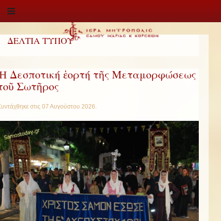
ΔΕΛΤΙΑ ΤΥΠΟΥ
Ἡ Δεσποτική ἑορτή τῆς Μεταμορφώσεως
τοῦ Σωτῆρος
Συντάχθηκε στις
07 Αυγούστου 2026
.