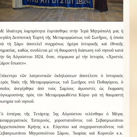
Μὲ ἰδιαίτερη λαμπρότητα ἑορτάσθηκε στὴν Ἱερὰ Μητρόπολή μας ἡ
μεγάλη Δεσποτικὴ Ἑορτὴ τῆς Μεταμορφώσεως τοῦ Σωτῆρος, ἡ ὁποία
γιὰ τὴ Σάμο ἀποτελεῖ συγχρόνως ἡμέρα ἱστορικῆς καὶ ἐθνικῆς
σημασίας, καθὼς συνδέεται μὲ τὴ θαυμαστὴ διάσωση τοῦ νησιοῦ κατὰ
τὴν 6η Αὐγούστου 1824, ὅταν, σύμφωνα μὲ τὴν ἱστορία, «Χριστὸς
Σάμον ἔσωσεν».
Ἐπίκεντρο τῶν λατρευτικῶν ἐκδηλώσεων ἀποτέλεσε ὁ ἱστορικὸς
Ἱερὸς Ναὸς τῆς Μεταμορφώσεως τοῦ Σωτῆρος στὸ Πυθαγόρειο, ὁ
ὁποῖος ἀνεγέρθηκε ἀπὸ τοὺς Σαμίους ἀγωνιστὲς ὡς ἔκφραση
εὐγνωμοσύνης πρὸς τὸν Μεταμορφωθέντα Κύριο γιὰ τὴ θαυμαστὴ
σωτηρία τοῦ νησιοῦ.
Τὸ ἑσπέρας τῆς Τετάρτης 5ης Αὐγούστου τελέσθηκε ὁ Μέγας
Δισαρχιερατικὸς Ἑσπερινός, χοροστατοῦντος τοῦ Σεβασμιωτάτου
Ἀρχιεπισκόπου Κρήτης κ.κ. Εὐγενίου καὶ συγχοροστατοῦντος τοῦ
Σεβασμιωτάτου Μητροπολίτου Σάμου, Ἰκαρίας καὶ Κορσεῶν κ.κ.