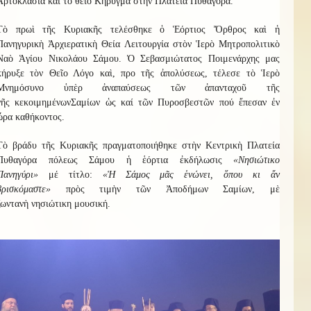
Ἀρτοκλασία καὶ τὸ θεῖο Κήρυγμα στὴν Πλατεία Πυθαγόρα.
Τὸ πρωὶ τῆς Κυριακῆς τελέσθηκε ὁ Ἑόρτιος Ὄρθρος καὶ ἡ
Πανηγυρικὴ Ἀρχιερατικὴ Θεία Λειτουργία στὸν Ἱερὸ Μητροπολιτικὸ
Ναὸ Ἁγίου Νικολάου Σάμου. Ὁ Σεβασμιώτατος Ποιμενάρχης μας
κήρυξε τὸν Θεῖο Λόγο καὶ, προ τῆς ἀπολύσεως, τέλεσε τὸ Ἱερὸ
Μνημόσυνο ὑπὲρ ἀναπαύσεως τῶν
ἀπανταχοῦ τῆς
γῆς
κεκοιμημένων
Σαμίων
ὡς καί τῶν Πυροσβεστῶν πού ἔπεσαν ἐν
ὥρα καθήκοντος
.
Τὸ βράδυ τῆς Κυριακῆς πραγματοποιήθηκε στὴν Κεντρικὴ Πλατεία
Πυθαγόρα πόλεως Σάμου ἡ ἑόρτια ἐκδήλωσις
«Νησιώτικο
Πανηγύρι»
μέ τίτλο:
«
Ἡ
Σάμος μᾶς ἑνώνει, ὅπου κι ἄν
βρισκόμαστε
»
πρὸς τιμὴν τῶν Ἀποδήμων Σαμίων, μὲ
ζωντανὴ
νησιώτικη
μουσική.