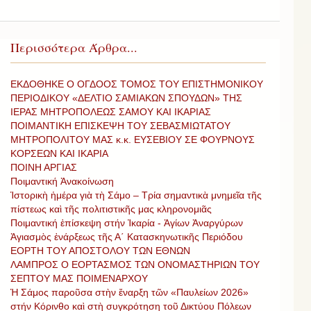
Περισσότερα Άρθρα...
ΕΚΔΟΘΗΚΕ Ο ΟΓΔΟΟΣ ΤΟΜΟΣ ΤΟΥ ΕΠΙΣΤΗΜΟΝΙΚΟΥ
ΠΕΡΙΟΔΙΚΟΥ «ΔΕΛΤΙΟ ΣΑΜΙΑΚΩΝ ΣΠΟΥΔΩΝ» ΤΗΣ
ΙΕΡΑΣ ΜΗΤΡΟΠΟΛΕΩΣ ΣΑΜΟΥ ΚΑΙ ΙΚΑΡΙΑΣ
ΠΟΙΜΑΝΤΙΚΗ ΕΠΙΣΚΕΨΗ ΤΟΥ ΣΕΒΑΣΜΙΩΤΑΤΟΥ
ΜΗΤΡΟΠΟΛΙΤΟΥ ΜΑΣ κ.κ. ΕΥΣΕΒΙΟΥ ΣΕ ΦΟΥΡΝΟΥΣ
ΚΟΡΣΕΩΝ ΚΑΙ ΙΚΑΡΙΑ
ΠΟΙΝΗ ΑΡΓΙΑΣ
Ποιμαντική Ἀνακοίνωση
Ἱστορικὴ ἡμέρα γιὰ τὴ Σάμο – Τρία σημαντικὰ μνημεῖα τῆς
πίστεως καὶ τῆς πολιτιστικῆς μας κληρονομιᾶς
Ποιμαντική ἐπίσκεψη στήν Ἰκαρία - Ἁγίων Ἀναργύρων
Ἀγιασμὸς ἐνάρξεως τῆς Α΄ Κατασκηνωτικῆς Περιόδου
ΕΟΡΤΗ ΤΟΥ ΑΠΟΣΤΟΛΟΥ ΤΩΝ ΕΘΝΩΝ
ΛΑΜΠΡΟΣ Ο ΕΟΡΤΑΣΜΟΣ ΤΩΝ ΟΝΟΜΑΣΤΗΡΙΩΝ ΤΟΥ
ΣΕΠΤΟΥ ΜΑΣ ΠΟΙΜΕΝΑΡΧΟΥ
Ἡ Σάμος παροῦσα στὴν ἔναρξη τῶν «Παυλείων 2026»
στήν Κόρινθο καὶ στὴ συγκρότηση τοῦ Δικτύου Πόλεων