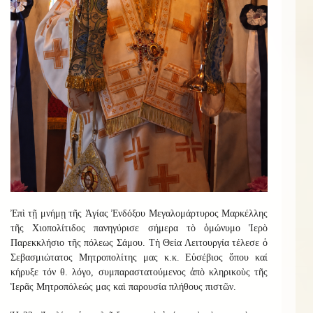
Ἐπὶ τῇ μνήμῃ τῆς Ἁγίας Ἐνδόξου Μεγαλομάρτυρος Μαρκέλλης
τῆς Χιοπολίτιδος πανηγύρισε σήμερα τὸ ὁμώνυμο Ἱερὸ
Παρεκκλήσιο τῆς πόλεως Σάμου. Τὴ Θεία Λειτουργία τέλεσε ὁ
Σεβασμιώτατος Μητροπολίτης μας κ.κ. Εὐσέβιος ὅπου καί
κήρυξε τόν θ. λόγο, συμπαραστατούμενος ἀπὸ κληρικοὺς τῆς
Ἱερᾶς Μητροπόλεώς μας καὶ παρουσία πλήθους πιστῶν.