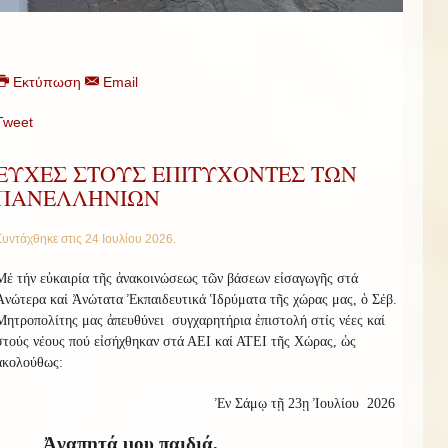
Εκτύπωση
Email
Tweet
ΕΥΧΕΣ ΣΤΟΥΣ ΕΠΙΤΥΧΟΝΤΕΣ ΤΩΝ
ΠΑΝΕΛΛΗΝΙΩΝ
Συντάχθηκε στις
24 Ιουλίου 2026
.
Μέ τήν εὐκαιρία τῆς ἀνακοινώσεως τῶν βάσεων εἰσαγωγῆς στά
Ἀνώτερα καί Ἀνώτατα Ἐκπαιδευτικά Ἱδρύματα τῆς χώρας μας, ὁ Σέβ.
Μητροπολίτης μας ἀπευθύνει
συγχαρητήρια ἐπιστολή στίς νέες καί
στούς νέους πού εἰσήχθηκαν στά ΑΕΙ καί ΑΤΕΙ τῆς Χώρας, ὡς
ἀκολούθως:
Ἐν Σάμῳ τῇ 23ῃ Ἰουλίου
2026
Ἀγαπητά μου παιδιά,