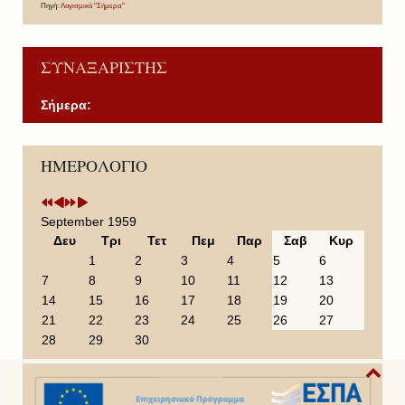
Πηγή:
Λογισμικό "Σήμερα"
ΣΥΝΑΞΑΡΙΣΤΗΣ
Σήμερα:
P
P
N
N
ΗΜΕΡΟΛΟΓΙΟ
r
r
e
e
e
e
x
x
v
v
t
t
i
i
Y
M
September 1959
o
o
e
o
Δευ
Τρι
Τετ
Πεμ
Παρ
Σαβ
Κυρ
u
u
a
n
1
2
3
4
5
6
s
s
r
t
7
8
9
10
11
12
13
Y
M
h
14
15
16
17
18
19
20
e
o
21
22
23
24
25
26
27
a
n
28
29
30
r
t
h