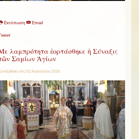
Εκτύπωση
Email
Tweet
Με λαμπρότητα ἑορτάσθηκε ἡ Σύναξις
τῶν Σαμίων Ἁγίων
Συντάχθηκε στις
02 Αυγούστου 2026
.