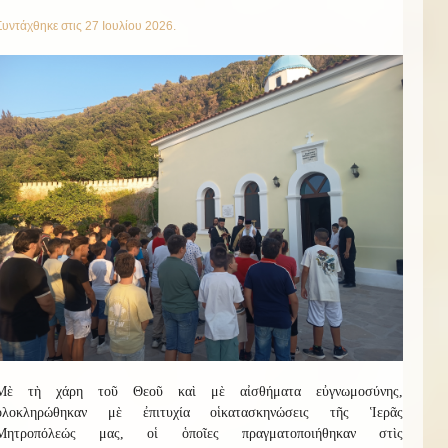
Συντάχθηκε στις
27 Ιουλίου 2026
.
Μὲ τὴ χάρη τοῦ Θεοῦ καὶ μὲ αἰσθήματα εὐγνωμοσύνης,
ὁλοκληρώθηκαν μὲ ἐπιτυχία οἱ
κατασκην
ώσεις
τῆς Ἱερᾶς
Μητροπόλεώς μας, οἱ ὁποῖες πραγματοποιήθηκαν στὶς