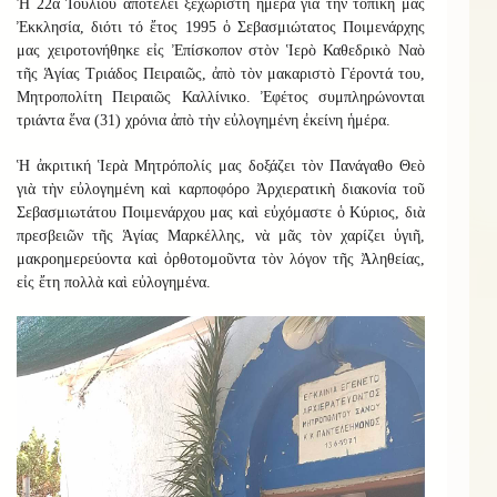
Ἡ 22α Ἰουλίου ἀποτελεῖ ξεχωριστὴ ἡμέρα γιὰ τὴν τοπικὴ μας
Ἐκκλησία, διότι τό ἔτος 1995 ὁ Σεβασμιώτατος Ποιμενάρχης
μας χειροτονήθηκε εἰς Ἐπίσκοπον στὸν Ἱερὸ Καθεδρικὸ Ναὸ
τῆς Ἁγίας Τριάδος Πειραιῶς, ἀπὸ τὸν μακαριστὸ Γέροντά του,
Μητροπολίτη Πειραιῶς Καλλίνικο. Ἐφέτος συμπληρώνονται
τριάντα ἕνα (31) χρόνια ἀπὸ τὴν εὐλογημένη ἐκείνη ἡμέρα.
Ἡ ἀκριτική Ἱερὰ Μητρόπολίς μας δοξάζει τὸν Πανάγαθο Θεὸ
γιὰ τὴν εὐλογημένη καὶ καρποφόρο Ἀρχιερατικὴ διακονία τοῦ
Σεβασμιωτάτου Ποιμενάρχου μας καὶ εὐχόμαστε ὁ Κύριος, διὰ
πρεσβειῶν τῆς Ἁγίας Μαρκέλλης, νὰ μᾶς τὸν χαρίζει ὑγιῆ,
μακροημερεύοντα καὶ ὀρθοτομοῦντα τὸν λόγον τῆς Ἀληθείας,
εἰς ἔτη πολλὰ καὶ εὐλογημένα.