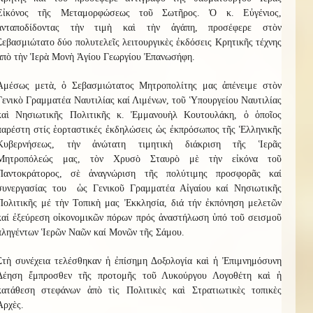
Εἰκόνος τῆς Μεταμορφώσεως τοῦ Σωτῆρος. Ὁ κ. Εὐγένιος,
ἀνταποδίδοντας τὴν τιμὴ καὶ τὴν ἀγάπη, προσέφερε στὸν
Σεβασμιώτατο δύο πολυτελεῖς λειτουργικὲς ἐκδόσεις Κρητικῆς τέχνης
ἀπὸ τὴν Ἱερὰ Μονὴ Ἁγίου Γεωργίου Ἐπανωσήφη.
Ἀμέσως μετὰ, ὁ Σεβασμιώτατος Μητροπολίτης μας ἀπένειμε στὸν
Γενικὸ Γραμματέα Ναυτιλίας καί Λιμένων, τοῦ Ὑπουργείου Ναυτιλίας
καὶ Νησιωτικῆς Πολιτικῆς κ. Ἐμμανουὴλ Κουτουλάκη, ὁ ὁποῖος
παρέστη στίς ἑορταστικές ἐκδηλώσεις ὡς ἐκπρόσωπος τῆς Ἑλληνικῆς
Κυβερνήσεως, τὴν ἀνώτατη τιμητικὴ διάκριση τῆς Ἱερᾶς
Μητροπόλεώς μας, τὸν Χρυσὸ Σταυρὸ μὲ τὴν εἰκόνα τοῦ
Παντοκράτορος, σὲ ἀναγνώριση τῆς πολύτιμης προσφορᾶς καί
συνεργασίας του ὡς Γενικοῦ Γραμματέα Αἰγαίου καί Νησιωτικῆς
Πολιτικῆς μέ τὴν Τοπικὴ μας Ἐκκλησία, διά τήν ἐκπόνηση μελετῶν
καί ἐξεύρεση οἰκονομικῶν πόρων πρός ἀναστήλωση ὑπό τοῦ σεισμοῦ
πληγέντων Ἱερῶν Ναῶν καί Μονῶν τῆς Σάμου.
Στὴ συνέχεια τελέσθηκαν ἡ ἐπίσημη Δοξολογία καὶ ἡ Ἐπιμνημόσυνη
Δέηση ἔμπροσθεν τῆς προτομῆς τοῦ Λυκούργου Λογοθέτη καὶ ἡ
κατάθεση στεφάνων ἀπὸ τὶς Πολιτικὲς καὶ Στρατιωτικὲς τοπικὲς
Ἀρχὲς.