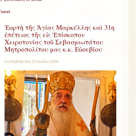
Tweet
Ἑορτὴ τῆς Ἁγίας Μαρκέλλης καὶ 31η
ἐπέτειος τῆς εἰς Ἐπίσκοπον
Χειροτονίας τοῦ Σεβασμιωτάτου
Μητροπολίτου μας κ.κ. Εὐσεβίου
Συντάχθηκε στις
22 Ιουλίου 2026
.