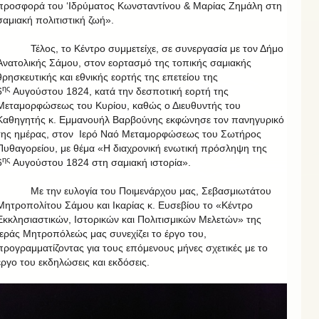
προσφορά του ‘Ιδρύματος Κωνσταντίνου & Μαρίας Ζημάλη στη
σαμιακή πολιτιστική ζωή».
Τέλος, το Κέντρο συμμετείχε, σε συνεργασία με τον Δήμο
Ανατολικής Σάμου, στον εορτασμό της τοπικής σαμιακής
θρησκευτικής και εθνικής εορτής της επετείου της
ης
6
Αυγούστου 1824, κατά την δεσποτική εορτή της
Μεταμορφώσεως του Κυρίου, καθώς ο Διευθυντής του
Καθηγητής κ. Εμμανουήλ Βαρβούνης εκφώνησε τον πανηγυρικό
της ημέρας, στον Ιερό Ναό Μεταμορφώσεως του Σωτήρος
Πυθαγορείου, με θέμα «Η διαχρονική ενωτική πρόσληψη της
ης
6
Αυγούστου 1824 στη σαμιακή ιστορία».
Με την ευλογία του Ποιμενάρχου μας, Σεβασμιωτάτου
Μητροπολίτου Σάμου και Ικαρίας κ. Ευσεβίου το «Κέντρο
Εκκλησιαστικών, Ιστορικών και Πολιτισμικών Μελετών» της
Ιεράς Μητροπόλεώς μας συνεχίζει το έργο του,
προγραμματίζοντας για τους επόμενους μήνες σχετικές με το
έργο του εκδηλώσεις και εκδόσεις.