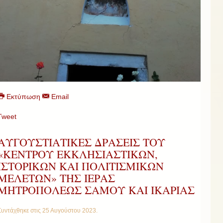
Εκτύπωση
Email
Tweet
ΑΥΓΟΥΣΤΙΑΤΙΚΕΣ ΔΡΑΣΕΙΣ ΤΟΥ
«ΚΕΝΤΡΟΥ ΕΚΚΛΗΣΙΑΣΤΙΚΩΝ,
ΙΣΤΟΡΙΚΩΝ ΚΑΙ ΠΟΛΙΤΙΣΜΙΚΩΝ
ΜΕΛΕΤΩΝ» ΤΗΣ ΙΕΡΑΣ
ΜΗΤΡΟΠΟΛΕΩΣ ΣΑΜΟΥ ΚΑΙ ΙΚΑΡΙΑΣ
Συντάχθηκε στις
25 Αυγούστου 2023
.