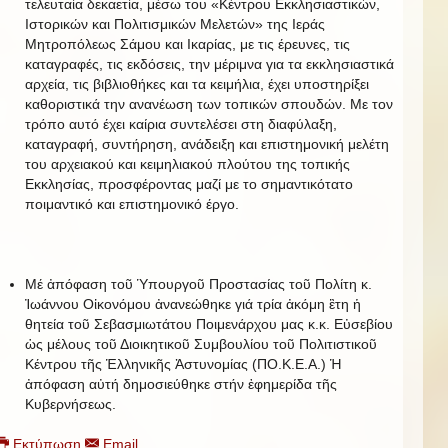
τελευταία δεκαετία, μέσω του «Κέντρου Εκκλησιαστικών,
Ιστορικών και Πολιτισμικών Μελετών» της Ιεράς
Μητροπόλεως Σάμου και Ικαρίας, με τις έρευνες, τις
καταγραφές, τις εκδόσεις, την μέριμνα για τα εκκλησιαστικά
αρχεία, τις βιβλιοθήκες και τα κειμήλια, έχει υποστηρίξει
καθοριστικά την ανανέωση των τοπικών σπουδών. Με τον
τρόπο αυτό έχει καίρια συντελέσει στη διαφύλαξη,
καταγραφή, συντήρηση, ανάδειξη και επιστημονική μελέτη
του αρχειακού και κειμηλιακού πλούτου της τοπικής
Εκκλησίας, προσφέροντας μαζί με το σημαντικότατο
ποιμαντικό και επιστημονικό έργο.
Μέ ἀπόφαση τοῦ Ὑπουργοῦ Προστασίας τοῦ Πολίτη κ.
Ἰωάννου Οἰκονόμου ἀνανεώθηκε γιά τρία ἀκόμη ἒτη ἡ
θητεία τοῦ Σεβασμιωτάτου Ποιμενάρχου μας κ.κ. Εὐσεβίου
ὡς μέλους τοῦ Διοικητικοῦ Συμβουλίου τοῦ Πολιτιστικοῦ
Κέντρου τῆς Ἑλληνικῆς Ἀστυνομίας (ΠΟ.Κ.Ε.Α.) Ἡ
ἀπόφαση αὐτή δημοσιεύθηκε στήν ἐφημερίδα τῆς
Κυβερνήσεως.
Εκτύπωση
Email