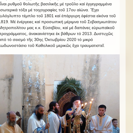
εἶναι ρυθμοῦ θολωτῆς βασιλικῆς μέ τροῦλο καί ἐγγεγραμμένα
ἐσωτερικά τόξα μέ τοιχογραφίες τοῦ 17ου αἰώνα. Ἒχει
ξυλόγλυπτο τέμπλο τοῦ 1801 καί ἐπάργυρη ἐφέστια εἰκόνα τοῦ
1819. Μέ ἐνέργειες καί προσωπική μέριμνα τοῦ Σεβασμιωτάτου
Μητροπολίτου μας κ.κ. Εὐσεβίου, καί μέ δαπάνες εὐρωπαϊκοῦ
προγράμματος, ἀνακαινίστηκε ἐκ βάθρων τό 2013. Δυστυχῶς
ἀπό τό σεισμό τῆς 30ης Ὀκτωβρίου 2020 τό μικρό
κωδωνοστάσιο τοῦ Καθολικοῦ μερικῶς ἒχει τραυματιστεῖ.