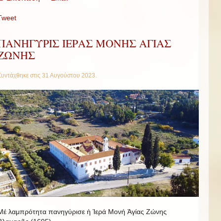
Tweet
ΠΑΝΗΓΥΡΙΣ ΙΕΡΑΣ ΜΟΝΗΣ ΑΓΙΑΣ
ΖΩΝΗΣ
Συντάχθηκε στις
31 Αυγούστου 2023
.
Μέ λαμπρότητα πανηγύρισε ἡ Ἱερά Μονή Ἁγίας Ζώνης