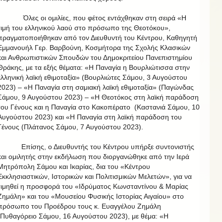
Όλες οι ομιλίες, που φέτος εντάχθηκαν στη σειρά «Η
τιμή του ελληνικού λαού στο πρόσωπο της Θεοτόκου»,
πραγματοποιήθηκαν από τον Διευθυντή του Κέντρου, Καθηγητή
Εμμανουήλ Γερ. Βαρβούνη, Κοσμήτορα της Σχολής Κλασικών
και Ανθρωπιστικών Σπουδών του Δημοκριτείου Πανεπιστημίου
Θράκης, με τα εξής θέματα: «Η Παναγία η Βουρλιώτισσα στην
ελληνική λαϊκή εθιμοταξία»
(Βουρλιώτες Σάμου, 3 Αυγούστου
2023) – «Η Παναγία στη σαμιακή λαϊκή εθιμοταξία»
(Παγώνδας
Σάμου, 9 Αυγούστου 2023) – «Η Θεοτόκος στη λαϊκή παράδοση
του Γένους και η Παναγία στο Κακοπέρατο
(Καστανιά Σάμου, 10
Αυγούστου 2023) και «Η Παναγία στη λαϊκή παράδοση του
Γένους (Πλάτανος Σάμου, 7 Αυγούστου 2023).
Επίσης, ο Διευθυντής του Κέντρου υπήρξε συντονιστής
και ομιλητής στην εκδήλωση που διοργανώθηκε από την Ιερά
Μητρόπολη Σάμου και Ικαρίας, δια του «Κέντρου
Εκκλησιαστικών, Ιστορικών και Πολιτισμικών Μελετών», για να
τιμηθεί η προσφορά του «Ιδρύματος Κωνσταντίνου & Μαρίας
Ζημάλη» και του «Μουσείου Φυσικής Ιστορίας Αιγαίου» στο
πρόσωπο του Προέδρου τους κ. Ευαγγέλου Ζημάλη
(Πυθαγόρειο Σάμου, 16 Αυγούστου 2023), με θέμα: «Η