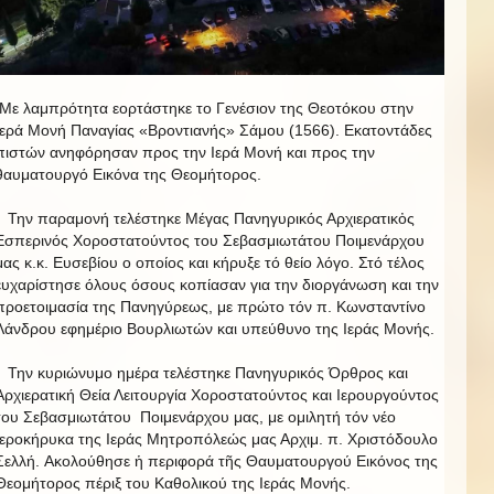
Με λαμπρότητα εορτάστηκε το Γενέσιον της Θεοτόκου στην
Ιερά Μονή Παναγίας «Βροντιανής» Σάμου (1566). Εκατοντάδες
πιστών ανηφόρησαν προς την Ιερά Μονή και προς την
θαυματουργό Εικόνα της Θεομήτορος.
Την παραμονή τελέστηκε Μέγας Πανηγυρικός Αρχιερατικὀς
Εσπερινός Χοροστατούντος του Σεβασμιωτάτου Ποιμενάρχου
μας κ.κ. Ευσεβίου ο οποίος και κήρυξε τό θείο λόγο. Στό τέλος
ευχαρίστησε όλους όσους κοπίασαν για την διοργάνωση και την
προετοιμασία της Πανηγύρεως, με πρώτο τόν π. Κωνσταντίνο
Λάνδρου εφημέριο Βουρλιωτών και υπεύθυνο της Ιεράς Μονής.
Την κυριώνυμο ημέρα τελέστηκε Πανηγυρικός Όρθρος και
Αρχιερατική Θεία Λειτουργία Χοροστατούντος και Ιερουργούντος
του Σεβασμιωτάτου Ποιμενάρχου μας, με ομιλητή τόν νέο
Ιεροκήρυκα της Ιεράς Μητροπόλεώς μας Αρχιμ. π. Χριστόδουλο
Σελλή. Ακολούθησε ἡ περιφορά τῆς Θαυματουργού Εικόνος της
Θεομήτορος πέριξ του Καθολικού της Ιεράς Μονής.