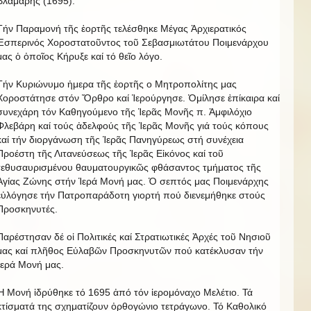
Βλαμαρῆς (1695).
Τήν Παραμονή τῆς ἑορτῆς τελέσθηκε Μέγας Ἀρχιερατικός
Ἑσπερινός Χοροστατοῦντος τοῦ Σεβασμιωτάτου Ποιμενάρχου
μας ὁ ὀποῖος Κήρυξε καί τό θεῖο λόγο.
Τήν Κυριώνυμο ἡμερα τῆς ἑορτῆς ο Μητροπολίτης μας
Χοροστάτησε στόν Ὄρθρο καί Ἱερούργησε. Ὁμίλησε ἐπίκαιρα καί
συνεχάρη τόν Καθηγούμενο τῆς Ἱερᾶς Μονῆς π. Ἀμφιλόχιο
Φλεβάρη καί τούς ἀδελφούς τῆς Ἱερᾶς Μονῆς γιά τούς κόπους
καί τήν διοργάνωση τῆς Ἱερᾶς Πανηγύρεως στή συνέχεια
Προέστη τῆς Λιτανεύσεως τῆς Ἱερᾶς Εἰκόνος καί τοῦ
τεθυσαυρισμένου θαυματουργικῶς φθάσαντος τμήματος τῆς
Ἁγίας Ζώνης στήν Ἱερά Μονή μας. Ὁ σεπτός μας Ποιμενάρχης
εὐλόγησε τήν Πατροπαράδοτη γιορτή πού διενεμήθηκε στούς
Προσκηνυτές.
Παρέστησαν δέ οἱ Πολιτικές καί Στρατιωτικές Ἀρχές τοῦ Νησιοῦ
μας καί πλῆθος Εὐλαβῶν Προσκηνυτῶν πού κατέκλυσαν τήν
Ἱερά Μονή μας.
Ἡ Μονή ἱδρύθηκε τό 1695 ἀπό τόν ἱερομόναχο Μελέτιο. Τά
κτίσματά της σχηματίζουν ὀρθογώνιο τετράγωνο. Τό Καθολικό