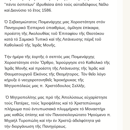
“πέντε ὁσπιτίων” ἱδρυθείσα ἀπό τούς αὐταδέλφους Νεῖλο
καί Διονύσιο τό ἒτος 1586.
Ὁ Σεβασμιώτατος Ποιμενάρχης μας Χοροστάτησε στόν
Πανηγυρικό Ἑσπερινό ὑπαιθρίως, ὁμίλησε ἐπίκαιρα,
προέστη τῆς Ἁκολουθίας τοῦ Ἐπιταφίου τῆς Θεοτόκου
κατά τό Σαμιακό Τυπικό καί τῆς Λιτάνευσης πέριξ τοῦ
Καθολικοῦ τῆς Ἱερᾶς Μονῆς.
Τήν ἡμέρα τῆς ἑορτῆς ὁ σεπτός μας Ποιμενάρχης
Χοροστάτησε στόν Ὂρθρο, Ἱερούργησε στό Καθολικό τῆς
Ἱερᾶς Μονῆς καί προέστη τῆς Λιτάνευσης τῆς Ἱερᾶς καί
Θαυματουργοῦ Εἰκόνος τῆς Θεομήτορος. Τόν θεῖο λόγο
κήρυξε ὁ νεοχειροτονηθεῖς Ἱεροκήρυκας τῆς
Μητροπόλεώς μας π. Χριστόδουλος Σελλῆς.
Ὁ Μητροπολίτης μας πρό τῆς Ἀπολύσεως εὐχαρίστησε
τούς Πατέρες, τούς Ἱεροψάλτες καί τό Χριστεπώνυμο
πλήρωμα πού ἐντυπωσιακά πλυμμήρισε τό Μοναστήρι
μας καθῶς ἐπίσης καί τόν Πανοσιολογιώτατο Ἠγούμενο π.
Μιχαήλ Τυροπώλη καί τήν ἐν Χριστῷ ἀδελφότητα γιά
τήν διοργἀνωση τῆς Πανηγύρεως.