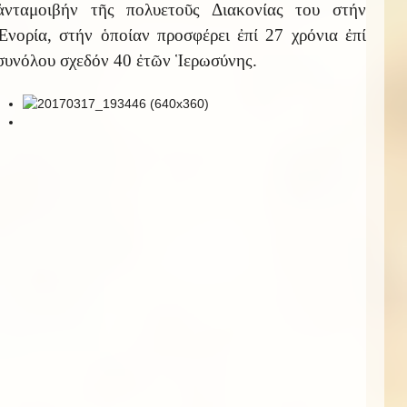
ἀνταμοιβήν τῆς πολυετοῦς Διακονίας του στήν
Ἐνορία, στήν ὁποίαν προσφέρει ἐπί 27 χρόνια ἐπί
συνόλου σχεδόν 40 ἐτῶν Ἱερωσύνης.