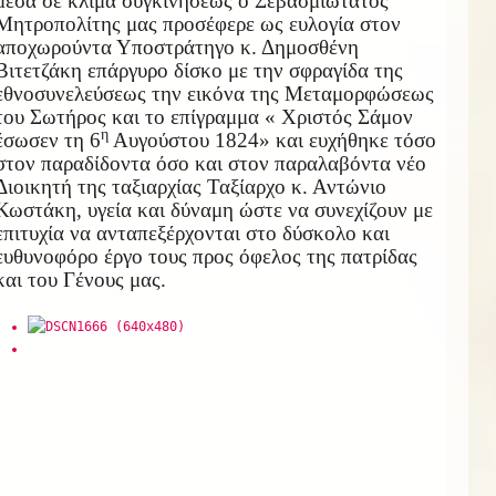
μέσα σε κλίμα συγκινήσεως ο Σεβασμιώτατος
Μητροπολίτης μας προσέφερε ως ευλογία στον
αποχωρούντα Υποστράτηγο κ. Δημοσθένη
Βιτετζάκη επάργυρο δίσκο με την σφραγίδα της
εθνοσυνελεύσεως την εικόνα της Μεταμορφώσεως
του Σωτήρος και το επίγραμμα « Χριστός Σάμον
η
έσωσεν τη 6
Αυγούστου 1824» και ευχήθηκε τόσο
στον παραδίδοντα όσο και στον παραλαβόντα νέο
Διοικητή της ταξιαρχίας Ταξίαρχο κ. Αντώνιο
Κωστάκη, υγεία και δύναμη ώστε να συνεχίζουν με
επιτυχία να ανταπεξέρχονται στο δύσκολο και
ευθυνοφόρο έργο τους προς όφελος της πατρίδας
και του Γένους μας.