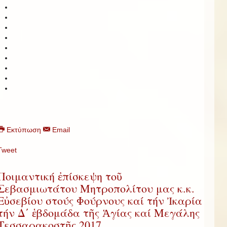
Εκτύπωση
Email
Tweet
Ποιμαντική ἐπίσκεψη τοῦ
Σεβασμιωτάτου Μητροπολίτου μας κ.κ.
Εὐσεβίου στούς Φούρνους καί τήν Ἰκαρία
τήν Δ΄ ἑβδομάδα τῆς Ἁγίας καί Μεγάλης
Τεσσαρακοστῆς 2017