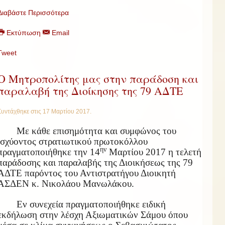
Διαβάστε Περισσότερα
Εκτύπωση
Email
Tweet
Ο Μητροπολίτης μας στην παράδοση και
παραλαβή της Διοίκησης της 79 ΑΔΤΕ
Συντάχθηκε στις
17 Μαρτίου 2017
.
Με κάθε επισημότητα και συμφώνος του
ισχύοντος στρατιωτικού πρωτοκόλλου
ην
πραγματοποιήθηκε την 14
Μαρτίου 2017 η τελετή
παράδοσης και παραλαβής της Διοικήσεως της 79
ΑΔΤΕ παρόντος του Αντιστρατήγου Διοικητή
ΑΣΔΕΝ κ. Νικολάου Μανωλάκου.
Εν συνεχεία πραγματοποιήθηκε ειδική
εκδήλωση στην λέσχη Αξιωματικών Σάμου όπου