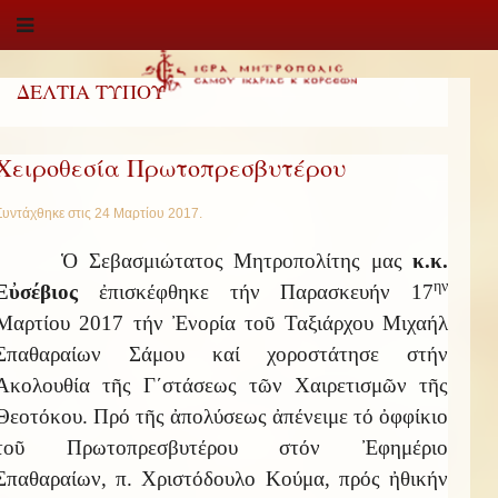
ΔΕΛΤΙΑ ΤΥΠΟΥ
Χειροθεσία Πρωτοπρεσβυτέρου
Συντάχθηκε στις
24 Μαρτίου 2017
.
Ὁ Σεβασμιώτατος Μητροπολίτης μας
κ.κ.
ην
Εὐσέβιος
ἐπισκέφθηκε τήν Παρασκευήν 17
Μαρτίου 2017 τήν Ἐνορία τοῦ Ταξιάρχου Μιχαήλ
Σπαθαραίων Σάμου καί χοροστάτησε στήν
Ἀκολουθία τῆς Γ΄στάσεως τῶν Χαιρετισμῶν τῆς
Θεοτόκου. Πρό τῆς ἀπολύσεως ἀπένειμε τό ὀφφίκιο
τοῦ Πρωτοπρεσβυτέρου στόν Ἐφημέριο
Σπαθαραίων, π. Χριστόδουλο Κούμα, πρός ἠθικήν