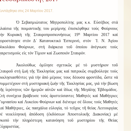
Συντάχθηκε στις
24 Μαρτίου 2017
.
Ὁ Σεβασμιώτατος Μητροπολίτης μας κ.κ. Εὐσέβιος στά
πλαίσια τῆς ποιμαντικῆς του μερίμνης ἐπισκέφθηκε τούς Φούρνους
η
τήν Κυριακή τῆς Σταυροπροσκυνήσεως 19
Μαρτίου 2017 καί
χοροστάτησε στόν Δ΄ Κατανυκτικό Ἑσπερινό, στόν Ἱ. Ν. Ἁγίου
Νικολάου Φούρνων, στή διάρκεια τοῦ ὁποίου ἀνέγνωσε τούς
χαιρετισμούς εἰς τόν Τίμιον καί Ζωοποιόν Σταυρόν.
Ἀκολούθως ὁμίλησε σχετικῶς μέ τό μυστήριον τοῦ
Σταυροῦ στή ζωή τῆς Ἐκκλησίας μας καί πατρικῶς συμβούλεψε τούς
ἐκκλησιασθέντες γιά τήν ἀπό μέρους τους δέουσα φροντίδα, ὥστε νά
συμμετέχουν στή μυστηριακή ζωήν τῆς Ἐκκλησίας μας, γιά τήν βίωση
τῆς ἱερότητος τῶν ἡμερῶν αὐτῶν καί ἰδίως τῆς Μεγάλης Ἑβδομάδος.
Στή συνέχεια βράβευσε τούς ἀριστεύσαντες Μαθητές καί Μαθήτριες
Γυμνασίου καί Λυκείου Φούρνων καί διένειμε σέ ὅλους τούς Μαθητές
καί Μαθήτριες, ὡς πασχάλια εὐλογία, τό τεῦχος τῆ θείας Λειτουργίας
σέ νεοελληνική ἀπόδοση (ἐκδόσεων Ἀποστολικῆς Διακονίας) μέ
σκοπό τήν πληρέστερη κατανόηση τοῦ μυστηρίου τῆς Θείας
Εὐχαριστίας.