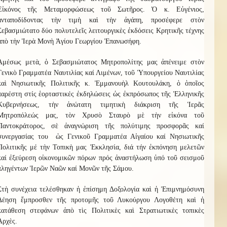
Εἰκόνος τῆς Μεταμορφώσεως τοῦ Σωτῆρος. Ὁ κ. Εὐγένιος,
ἀνταποδίδοντας τὴν τιμὴ καὶ τὴν ἀγάπη, προσέφερε στὸν
Σεβασμιώτατο δύο πολυτελεῖς λειτουργικὲς ἐκδόσεις Κρητικῆς τέχνης
ἀπὸ τὴν Ἱερὰ Μονὴ Ἁγίου Γεωργίου Ἐπανωσήφη.
Ἀμέσως μετὰ, ὁ Σεβασμιώτατος Μητροπολίτης μας ἀπένειμε στὸν
Γενικὸ Γραμματέα Ναυτιλίας καί Λιμένων, τοῦ Ὑπουργείου Ναυτιλίας
καὶ Νησιωτικῆς Πολιτικῆς κ. Ἐμμανουὴλ Κουτουλάκη, ὁ ὁποῖος
παρέστη στίς ἑορταστικές ἐκδηλώσεις ὡς ἐκπρόσωπος τῆς Ἑλληνικῆς
Κυβερνήσεως, τὴν ἀνώτατη τιμητικὴ διάκριση τῆς Ἱερᾶς
Μητροπόλεώς μας, τὸν Χρυσὸ Σταυρὸ μὲ τὴν εἰκόνα τοῦ
Παντοκράτορος, σὲ ἀναγνώριση τῆς πολύτιμης προσφορᾶς καί
συνεργασίας του ὡς Γενικοῦ Γραμματέα Αἰγαίου καί Νησιωτικῆς
Πολιτικῆς μέ τὴν Τοπικὴ μας Ἐκκλησία, διά τήν ἐκπόνηση μελετῶν
καί ἐξεύρεση οἰκονομικῶν πόρων πρός ἀναστήλωση ὑπό τοῦ σεισμοῦ
πληγέντων Ἱερῶν Ναῶν καί Μονῶν τῆς Σάμου.
Στὴ συνέχεια τελέσθηκαν ἡ ἐπίσημη Δοξολογία καὶ ἡ Ἐπιμνημόσυνη
Δέηση ἔμπροσθεν τῆς προτομῆς τοῦ Λυκούργου Λογοθέτη καὶ ἡ
κατάθεση στεφάνων ἀπὸ τὶς Πολιτικὲς καὶ Στρατιωτικὲς τοπικὲς
Ἀρχὲς.