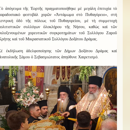
Τὸ ἀπόγευμα τῆς Ἑορτῆς πραγματοποιήθηκε μὲ μεγάλη ἐπιτυχία τὸ
παραδοσιακὸ φεστιβὰλ χορῶν «Ἀντάμωμα στὸ Πυθαγόρειο», στή
κεντρική ὀδό τῆς πόλεως τοῦ Πυθαγορείου, μὲ τὴ συμμετοχὴ
πολιτιστικῶν συλλόγων ὁλοκλήρου τῆς Νήσου, καθὼς καὶ τῶν
φιλοξενουμένων χορευτικῶν συγκροτημάτων τοῦ Συλλόγου Ζαροῦ
Κρήτης καὶ τοῦ Μικρασιατικοῦ Συλλόγου Δοξάτου Δράμας.
Σέ ἐκδήλωση ἀδελφοποίησης τῶν Δήμων Δοξάτου Δράμας καί
Ἀνατολικῆς Σάμου ὁ Σεβασμιώτατος ἀπηύθυνε Χαιρετισμό.