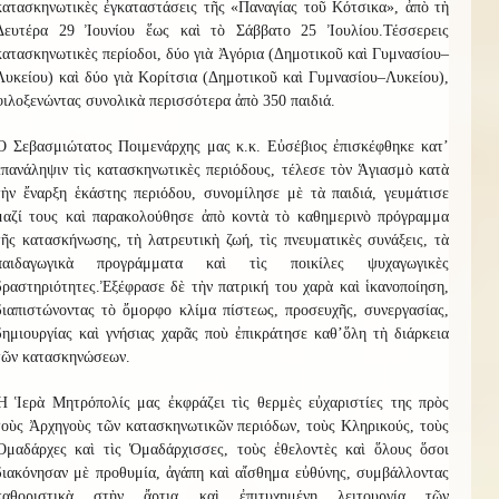
κατασκηνωτικὲς ἐγκαταστάσεις τῆς «Παναγίας τοῦ Κότσικα», ἀπὸ τὴ
Δευτέρα 29 Ἰουνίου ἕως καὶ τὸ Σάββατο 25 Ἰουλίου.
Τ
έσσερ
ε
ις
κατασκηνωτικὲς περίοδοι, δύο γιὰ
Ἀ
γόρια (Δημοτικοῦ καὶ Γυμνασίου–
Λυκείου) καὶ δύο γιὰ
Κ
ορίτσια (Δημοτικοῦ καὶ Γυμνασίου–Λυκείου),
φιλοξενώντας συνολικὰ περισσότερα ἀπὸ
3
50 παιδιά.
Ὁ Σεβασμιώτατος Ποιμενάρχης μας κ.κ. Εὐσέβιος ἐπισκέφθηκε κατ
’
ἐπανάληψιν τὶς κατασκηνωτικὲς περιόδους, τέλεσε τὸν Ἁγιασμὸ κατὰ
τὴν ἔναρξη ἑκάστης περιόδου, συνομίλησε μὲ τὰ παιδιά, γευμάτισε
μαζί τους καὶ παρακολούθησε ἀπὸ κοντὰ τὸ καθημερινὸ πρόγραμμα
τῆς κατασκήνωσης, τὴ λατρευτικὴ ζωή, τὶς πνευματικὲς συνάξεις, τὰ
παιδαγωγικὰ προγράμματα καὶ τὶς ποικίλες ψυχαγωγικὲς
δραστηριότητες.
Ἐξέφρασε δὲ τὴν πατρική του χαρὰ καὶ ἱκανοποίηση,
διαπιστώνοντας τὸ ὄμορφο κλίμα πίστεως, προσευχῆς, συνεργασίας,
δημιουργίας καὶ γνήσιας χαρᾶς ποὺ ἐπικράτησε καθ
’
ὅλ
η
τὴ διάρκεια
τῶν κατασκηνώσεων.
Ἡ Ἱερὰ Μητρόπολίς μας ἐκφράζει τὶς θερμὲς εὐχαριστίες της πρὸς
τοὺς Ἀρχηγοὺς τῶν κατασκηνωτικῶν περιόδων, τοὺς Κληρικούς, τοὺς
Ὁμαδάρχες καὶ τὶς Ὁμαδάρχισσες, τοὺς ἐθελοντὲς καὶ ὅλους ὅσοι
διακόνησαν μὲ προθυμία, ἀγάπη καὶ αἴσθημα εὐθύνης, συμβάλλοντας
καθοριστικὰ στὴν ἄρτια καὶ ἐπιτυχημένη λειτουργία τῶν