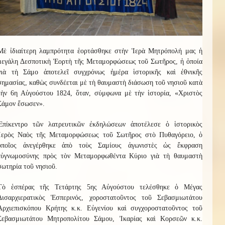
Μὲ ἰδιαίτερη λαμπρότητα ἑορτάσθηκε στὴν Ἱερὰ Μητρόπολή μας ἡ
μεγάλη Δεσποτικὴ Ἑορτὴ τῆς Μεταμορφώσεως τοῦ Σωτῆρος, ἡ ὁποία
γιὰ τὴ Σάμο ἀποτελεῖ συγχρόνως ἡμέρα ἱστορικῆς καὶ ἐθνικῆς
σημασίας, καθὼς συνδέεται μὲ τὴ θαυμαστὴ διάσωση τοῦ νησιοῦ κατὰ
τὴν 6η Αὐγούστου 1824, ὅταν, σύμφωνα μὲ τὴν ἱστορία, «Χριστὸς
Σάμον ἔσωσεν».
Ἐπίκεντρο τῶν λατρευτικῶν ἐκδηλώσεων ἀποτέλεσε ὁ ἱστορικὸς
Ἱερὸς Ναὸς τῆς Μεταμορφώσεως τοῦ Σωτῆρος στὸ Πυθαγόρειο, ὁ
ὁποῖος ἀνεγέρθηκε ἀπὸ τοὺς Σαμίους ἀγωνιστὲς ὡς ἔκφραση
εὐγνωμοσύνης πρὸς τὸν Μεταμορφωθέντα Κύριο γιὰ τὴ θαυμαστὴ
σωτηρία τοῦ νησιοῦ.
Τὸ ἑσπέρας τῆς Τετάρτης 5ης Αὐγούστου τελέσθηκε ὁ Μέγας
Δισαρχιερατικὸς Ἑσπερινός, χοροστατοῦντος τοῦ Σεβασμιωτάτου
Ἀρχιεπισκόπου Κρήτης κ.κ. Εὐγενίου καὶ συγχοροστατοῦντος τοῦ
Σεβασμιωτάτου Μητροπολίτου Σάμου, Ἰκαρίας καὶ Κορσεῶν κ.κ.