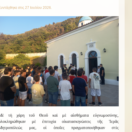
Συντάχθηκε στις
27 Ιουλίου 2026
.
Μὲ τὴ χάρη τοῦ Θεοῦ καὶ μὲ αἰσθήματα εὐγνωμοσύνης,
ὁλοκληρώθηκαν μὲ ἐπιτυχία οἱ
κατασκην
ώσεις
τῆς Ἱερᾶς
Μητροπόλεώς μας, οἱ ὁποῖες πραγματοποιήθηκαν στὶς