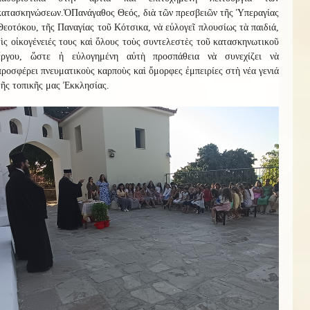
κατασκηνώσεων.
Ὁ
Πανάγαθος Θεός, διὰ τῶν πρεσβειῶν τῆς Ὑπεραγίας
Θεοτόκου, τῆς Παναγίας τοῦ Κότσικα, νὰ εὐλογεῖ πλουσίως τὰ παιδιά,
τὶς οἰκογένειές τους καὶ ὅλους τοὺς συντελεστὲς τοῦ κατασκηνωτικοῦ
ἔργου, ὥστε ἡ εὐλογημένη αὐτὴ προσπάθεια νὰ συνεχίζει νὰ
προσφέρει πνευματικοὺς καρποὺς καὶ ὄμορφες ἐμπειρίες στὴ νέα γενιά
τῆς τοπικῆς μας Ἐκκλησίας.