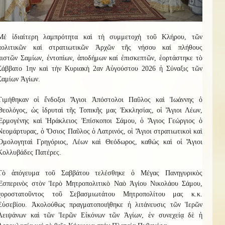
Μ
έ
ἰδιαίτερη λαμπρότητα καὶ τὴ συμμετοχὴ
τοῦ
Κ
λήρου
, τῶν
πολιτικῶν καί στρατιωτικῶν Ἀρχῶν τῆς νήσου καί
πλήθους
πιστῶν
Σαμίων, ἐντοπίων, ἀποδήμων καί ἐπισκεπτῶν
, ἑ
ο
ρτ
ά
σ
τηκ
ε τὸ
Σάββατο 1ην καὶ τὴν Κυριακὴ 2αν Αὐγούστου 2026
ἡ
Σύναξι
ς
τῶν
Σαμίων Ἁγίων.
Τιμήθηκαν οἱ ἔνδοξοι Ἅγιοι Ἀπόστολοι Παῦλος καὶ Ἰωάννης ὁ
Θεολόγος, ὡς ἱδρυταὶ τῆς Τοπικῆς μας Ἐκκλησίας, οἱ Ἅγιοι Λέων,
Ἑρμογένης καὶ Ἡράκλειος Ἐπίσκοποι Σάμου, ὁ Ἅγιος Γεώργιος ὁ
Νεομάρτυρας, ὁ Ὅσιος Παῦλος ὁ Λατρ
ι
νός, οἱ Ἅγιοι στρατιωτικοὶ καὶ
Ὁμολογηταὶ Γρηγόριος, Λέων καὶ Θεόδωρος, καθώς καὶ οἱ Ἅγιοι
Κολλυβάδες Πατέρες.
Τὸ ἀπόγευμα τοῦ Σαββάτου τελέσθηκε ὁ Μέγας Πανηγυρικὸς
Ἑσπερινὸς στὸν Ἱερὸ Μητροπολιτικὸ Ναὸ Ἁγίου Νικολάου Σάμου,
χοροστατοῦντος τοῦ Σεβασμιωτάτου Μητροπολίτου
μας
κ.κ.
Εὐσεβίου.
Ἀκολούθως
πραγματοποιήθηκε ἡ λιτάνευσις τῶν Ἱερῶν
Λειψάνων καὶ τῶν Ἱερῶν Εἰκόνων τῶν Ἁγίων, ἐν συνεχείᾳ δὲ ἡ