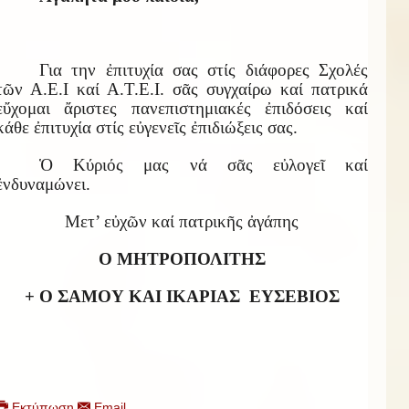
Για την ἐπιτυχία σας στίς διάφορες Σχολές
τῶν Α.Ε.Ι καί Α.Τ.Ε.Ι. σᾶς συγχαίρω καί πατρικά
εὔχομαι ἄριστες πανεπιστημιακές ἐπιδόσεις καί
κάθε ἐπιτυχία στίς εὐγενεῖς ἐπιδιώξεις σας.
Ὁ Κύριός μας νά σᾶς εὐλογεῖ καί
ἐνδυναμώνει.
Μετ’ εὐχῶν καί πατρικῆς ἀγάπης
Ο ΜΗΤΡΟΠΟΛΙΤΗΣ
+ Ο ΣΑΜΟΥ ΚΑΙ ΙΚΑΡΙΑΣ
ΕΥΣΕΒΙΟΣ
Εκτύπωση
Email