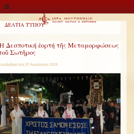
ΔΕΛΤΙΑ ΤΥΠΟΥ
Ἡ Δεσποτική ἑορτή τῆς Μεταμορφώσεως
τοῦ Σωτῆρος
Συντάχθηκε στις
07 Αυγούστου 2026
.