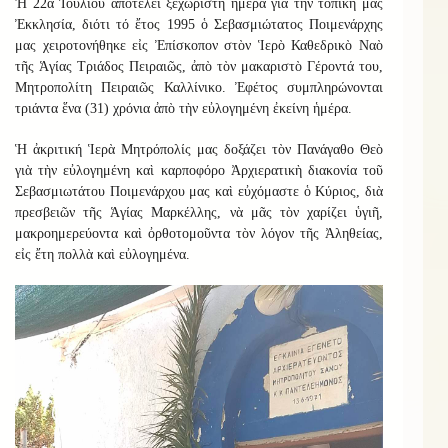
Ἡ 22α Ἰουλίου ἀποτελεῖ ξεχωριστὴ ἡμέρα γιὰ τὴν τοπικὴ μας
Ἐκκλησία, διότι τό ἔτος 1995 ὁ Σεβασμιώτατος Ποιμενάρχης
μας χειροτονήθηκε εἰς Ἐπίσκοπον στὸν Ἱερὸ Καθεδρικὸ Ναὸ
τῆς Ἁγίας Τριάδος Πειραιῶς, ἀπὸ τὸν μακαριστὸ Γέροντά του,
Μητροπολίτη Πειραιῶς Καλλίνικο. Ἐφέτος συμπληρώνονται
τριάντα ἕνα (31) χρόνια ἀπὸ τὴν εὐλογημένη ἐκείνη ἡμέρα.
Ἡ ἀκριτική Ἱερὰ Μητρόπολίς μας δοξάζει τὸν Πανάγαθο Θεὸ
γιὰ τὴν εὐλογημένη καὶ καρποφόρο Ἀρχιερατικὴ διακονία τοῦ
Σεβασμιωτάτου Ποιμενάρχου μας καὶ εὐχόμαστε ὁ Κύριος, διὰ
πρεσβειῶν τῆς Ἁγίας Μαρκέλλης, νὰ μᾶς τὸν χαρίζει ὑγιῆ,
μακροημερεύοντα καὶ ὀρθοτομοῦντα τὸν λόγον τῆς Ἀληθείας,
εἰς ἔτη πολλὰ καὶ εὐλογημένα.