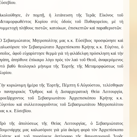
Εὐσεβίου.
Ἀκολούθησε, ἐν πομπῇ, ἡ λιτάνευση τῆς Ἱερᾶς Εἰκόνος τοῦ
Μεταμορφωθέντος Κυρίου στὶς ὁδοὺς τοῦ Πυθαγορείου, μὲ τὴ
συμμετοχὴ πλήθους πιστῶν, κατοίκων, ἐπισκεπτῶν καὶ παραθεριστῶν.
Ὁ Σεβασμιώτατος Μητροπολίτης μας κ.κ. Εὐσέβιος προσφώνησε καὶ
καλωσόρισε τὸν Σεβασμιώτατο Ἀρχιεπίσκοπο Κρήτης κ.κ. Εὐγένιο, ὁ
ὁποῖος, ἀφοῦ εὐχαρίστησε θερμὰ γιὰ τὴ φιλάδελφη πρόσκληση καὶ τὴν
ἀγάπη, ἀπηύθυνε ἐπίκαιρο λόγο πρὸς τὸν λαό τοῦ Θεοῦ, ἀναφερόμενος
στὸ βαθὺ θεολογικὸ μήνυμα τῆς Ἑορτῆς τῆς Μεταμορφώσεως τοῦ
Κυρίου.
Τὴν κυριώνυμη ἡμέρα τῆς Ἑορτῆς, Πέμπτη 6 Αὐγούστου, τελέσθηκαν
ὁ πανηγυρικὸς Ὄρθρος καὶ ἡ Δισαρχιερατικὴ Θεία Λειτουργία,
προεξάρχοντος τοῦ Σεβασμιωτάτου Ἀρχιεπισκόπου Κρήτης κ.κ.
Εὐγενίου καὶ συλλειτουργοῦντος τοῦ Σεβασμιωτάτου Μητροπολίτου
μας κ.κ. Εὐσεβίου.
Πρὸ τῆς ἀπολύσεως τῆς Θείας Λειτουργίας, ὁ Σεβασμιώτατος
Ποιμενάρχης μας καλωσόρισε γιὰ μία ἀκόμη φορὰ τὸν Ἀρχιεπίσκοπο
Κρήτης καὶ τοῦ προσέφερε ἀντίγραφο τῆς θαυματουργοῦ Ἱερᾶς