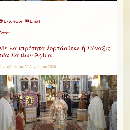
Εκτύπωση
Email
Tweet
Με λαμπρότητα ἑορτάσθηκε ἡ Σύναξις
τῶν Σαμίων Ἁγίων
Συντάχθηκε στις
02 Αυγούστου 2026
.