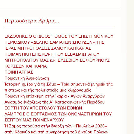
Περισσότερα Άρθρα...
ΕΚΔΟΘΗΚΕ Ο ΟΓΔΟΟΣ ΤΟΜΟΣ ΤΟΥ ΕΠΙΣΤΗΜΟΝΙΚΟΥ
ΠΕΡΙΟΔΙΚΟΥ «ΔΕΛΤΙΟ ΣΑΜΙΑΚΩΝ ΣΠΟΥΔΩΝ» ΤΗΣ
ΙΕΡΑΣ ΜΗΤΡΟΠΟΛΕΩΣ ΣΑΜΟΥ ΚΑΙ ΙΚΑΡΙΑΣ
ΠΟΙΜΑΝΤΙΚΗ ΕΠΙΣΚΕΨΗ ΤΟΥ ΣΕΒΑΣΜΙΩΤΑΤΟΥ
ΜΗΤΡΟΠΟΛΙΤΟΥ ΜΑΣ κ.κ. ΕΥΣΕΒΙΟΥ ΣΕ ΦΟΥΡΝΟΥΣ
ΚΟΡΣΕΩΝ ΚΑΙ ΙΚΑΡΙΑ
ΠΟΙΝΗ ΑΡΓΙΑΣ
Ποιμαντική Ἀνακοίνωση
Ἱστορικὴ ἡμέρα γιὰ τὴ Σάμο – Τρία σημαντικὰ μνημεῖα τῆς
πίστεως καὶ τῆς πολιτιστικῆς μας κληρονομιᾶς
Ποιμαντική ἐπίσκεψη στήν Ἰκαρία - Ἁγίων Ἀναργύρων
Ἀγιασμὸς ἐνάρξεως τῆς Α΄ Κατασκηνωτικῆς Περιόδου
ΕΟΡΤΗ ΤΟΥ ΑΠΟΣΤΟΛΟΥ ΤΩΝ ΕΘΝΩΝ
ΛΑΜΠΡΟΣ Ο ΕΟΡΤΑΣΜΟΣ ΤΩΝ ΟΝΟΜΑΣΤΗΡΙΩΝ ΤΟΥ
ΣΕΠΤΟΥ ΜΑΣ ΠΟΙΜΕΝΑΡΧΟΥ
Ἡ Σάμος παροῦσα στὴν ἔναρξη τῶν «Παυλείων 2026»
στήν Κόρινθο καὶ στὴ συγκρότηση τοῦ Δικτύου Πόλεων