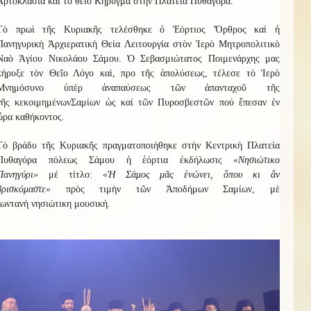
Ἀρτοκλασία καὶ τὸ θεῖο Κήρυγμα στὴν Πλατεία Πυθαγόρα.
Τὸ πρωὶ τῆς Κυριακῆς τελέσθηκε ὁ Ἑόρτιος Ὄρθρος καὶ ἡ
Πανηγυρικὴ Ἀρχιερατικὴ Θεία Λειτουργία στὸν Ἱερὸ Μητροπολιτικὸ
Ναὸ Ἁγίου Νικολάου Σάμου. Ὁ Σεβασμιώτατος Ποιμενάρχης μας
κήρυξε τὸν Θεῖο Λόγο καὶ, προ τῆς ἀπολύσεως, τέλεσε τὸ Ἱερὸ
Μνημόσυνο ὑπὲρ ἀναπαύσεως τῶν
ἀπανταχοῦ τῆς
γῆς
κεκοιμημένων
Σαμίων
ὡς καί τῶν Πυροσβεστῶν πού ἔπεσαν ἐν
ὥρα καθήκοντος
.
Τὸ βράδυ τῆς Κυριακῆς πραγματοποιήθηκε στὴν Κεντρικὴ Πλατεία
Πυθαγόρα πόλεως Σάμου ἡ ἑόρτια ἐκδήλωσις
«Νησιώτικο
Πανηγύρι»
μέ τίτλο:
«
Ἡ
Σάμος μᾶς ἑνώνει, ὅπου κι ἄν
βρισκόμαστε
»
πρὸς τιμὴν τῶν Ἀποδήμων Σαμίων, μὲ
ζωντανὴ
νησιώτικη
μουσική.