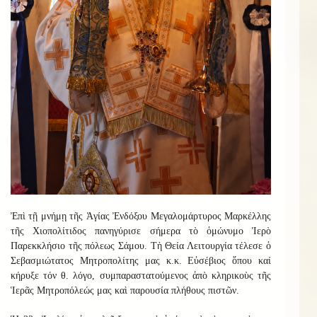
Ἐπὶ τῇ μνήμῃ τῆς Ἁγίας Ἐνδόξου Μεγαλομάρτυρος Μαρκέλλης
τῆς Χιοπολίτιδος πανηγύρισε σήμερα τὸ ὁμώνυμο Ἱερὸ
Παρεκκλήσιο τῆς πόλεως Σάμου. Τὴ Θεία Λειτουργία τέλεσε ὁ
Σεβασμιώτατος Μητροπολίτης μας κ.κ. Εὐσέβιος ὅπου καί
κήρυξε τόν θ. λόγο, συμπαραστατούμενος ἀπὸ κληρικοὺς τῆς
Ἱερᾶς Μητροπόλεώς μας καὶ παρουσία πλήθους πιστῶν.