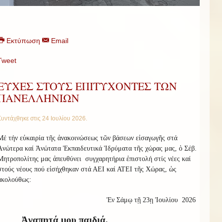
Εκτύπωση
Email
Tweet
ΕΥΧΕΣ ΣΤΟΥΣ ΕΠΙΤΥΧΟΝΤΕΣ ΤΩΝ
ΠΑΝΕΛΛΗΝΙΩΝ
Συντάχθηκε στις
24 Ιουλίου 2026
.
Μέ τήν εὐκαιρία τῆς ἀνακοινώσεως τῶν βάσεων εἰσαγωγῆς στά
Ἀνώτερα καί Ἀνώτατα Ἐκπαιδευτικά Ἱδρύματα τῆς χώρας μας, ὁ Σέβ.
Μητροπολίτης μας ἀπευθύνει
συγχαρητήρια ἐπιστολή στίς νέες καί
στούς νέους πού εἰσήχθηκαν στά ΑΕΙ καί ΑΤΕΙ τῆς Χώρας, ὡς
ἀκολούθως:
Ἐν Σάμῳ τῇ 23ῃ Ἰουλίου
2026
Ἀγαπητά μου παιδιά,