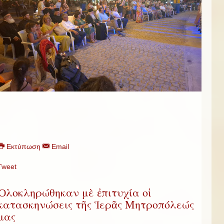
Εκτύπωση
Email
Tweet
Ὁλοκληρώθηκαν μὲ ἐπιτυχία οἱ
κατασκηνώσεις τῆς Ἱερᾶς Μητροπόλεώς
μας