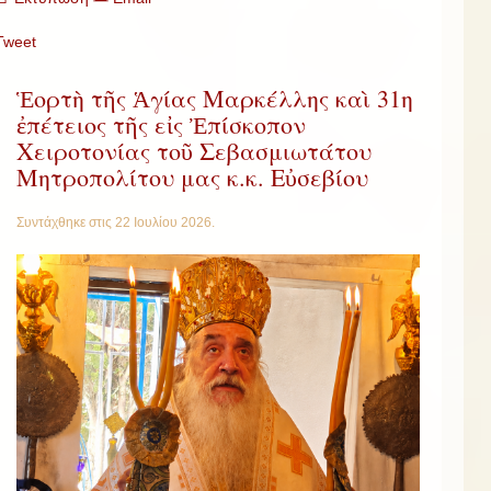
Tweet
Ἑορτὴ τῆς Ἁγίας Μαρκέλλης καὶ 31η
ἐπέτειος τῆς εἰς Ἐπίσκοπον
Χειροτονίας τοῦ Σεβασμιωτάτου
Μητροπολίτου μας κ.κ. Εὐσεβίου
Συντάχθηκε στις
22 Ιουλίου 2026
.