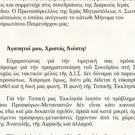
ος και συμμετείχε στις συνεδριάσεις της Διαρκούς Ιεράς
δου. Ο Πρωτοσύγκελλος της Ιεράς Μητροπόλεως π. Σωτ
όπουλος ο οποίος ανέγνωσε το κάτωθι Μήνυμα του
σμιωτάτου Ποιμενάρχου μας:
Ἀγαπητοί μου, Χριστός Ἀνέστη!
Εὐχαριστώνας γιά τήν τιμητική σας πρόσκ
αίρουμε γιά τήν πραγματοποίηση τοῦ Συνεδρίου στή 
υχῶς ὡς τακτικόν μέλος τῆς Δ.Ι.Σ. δέν δύναμαι νά παρε
προσώπως. Χαίρομαι ὅμως, διότι μᾶς δίδεται ἡ εὐκαιρ
σθεῖ καί ἡ δική μας φωνή. Ἡ φωνή τῆς Τοπικῆς Ἐκκλησί
Γιά τήν Τοπική μας Ἐκκλησία λοιπόν τό πρόβλημ
δου Προσφύγων-Μεταναστῶν δέν εἶναι κάτι καινού
ς ἐδώ καί μία δεκαετία σχεδόν, ἀραιά καί κατά μικρές ὁ
χόμενοι πρόσφυγες-μετανάστες ἔρχονταν ἀπό τίς χῶρε
ς Ἀνατολῆς, τῆς Αφρικῆς καί ἀλλαχοῦ.