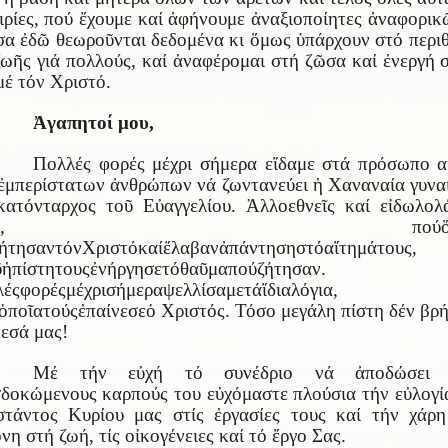
ιρίες, πού ἔχουμε καί ἀφήνουμε ἀναξιοποίητες ἀναφορικ
σα ἐδῶ θεωροῦνται δεδομένα κι ὅμως ὑπάρχουν στό περι
ζωῆς γιά πολλούς, καί ἀναφέρομαι στή ζῶσα καί ἐνεργή 
μέ τόν Χριστό.
Ἀγαπητοί μου,
Πολλές φορές μέχρι σήμερα εἴδαμε στά πρόσωπο 
ἐμπερίστατων ἀνθρώπων νά ζωντανεύει ἡ Χαναναία γυνα
ατόνταρχος τοῦ Εὐαγγελίου. Ἀλλοεθνεῖς καί εἰδωλολ
,
πού
ήτησαν
τόν
Χριστό
καί
ἔλαβαν
ἀπάντηση
στό
αἴτημά
τους
,
ῦ
ἡ
πίστη
τους
ἐνήργησε
τό
θαῦμα
πού
ζήτησαν
.
λές
φορές
μέχρι
σήμερα
ψελλίσαμε
τά
ἴδια
λόγια
,
ὁποῖα
τούς
ἐπαίνεσε
ὁ
Χριστός. Τόσο μεγάλη πίστη δέν βρ
εσά μας!
Μέ τήν εὐχή τό συνέδριο νά ἀποδώσει 
δοκώμενους καρπούς του εὐχόμαστε πλούσια τήν εὐλογί
τάντος Κυρίου μας στίς ἐργασίες τους καί τήν χάρ
νη στή ζωή, τίς οἰκογένειες καί τό ἔργο Σας.