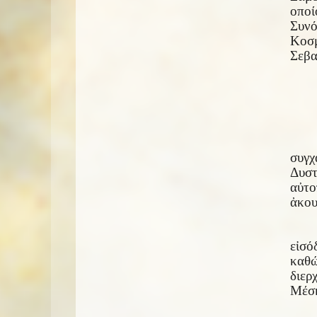
οποί
Συνό
Κοσμ
Σεβα
συγχ
Δυστ
αὐτο
ἀκου
εἰσό
καθώ
διερ
Μέση