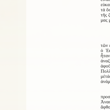
εὐκα
τά ὅ
τῆς 
μας 
τῶν 
ὁ Ἑκ
ἦ
ταν
ἀναζ
ἀφο
Πολ
μέ
τά
ἀνάμ
προσ
Ἀνασ
ἄφθο