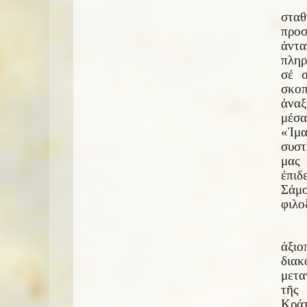
στα
προ
ἀντα
πληρ
σέ σ
σκοπ
ἀναξ
μέσα
«Ἰμ
συστ
μας
ἐπιδ
Σάμ
φιλο
ἀξι
δια
μετα
τῆς 
Κράτ