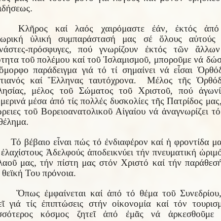
ιδήσεως.
Κλῆρος καί λαός χαιρόμαστε ἐάν, ἐκτός ἀπό
θωρική ὑλική συμπαράστασή μας σέ ὅλους αὐτούς 
νάστες-πρόσφυγες, πού γνωρίζουν ἐκτός τῶν ἄλλω
ότητα τοῦ πολέμου καί τοῦ Ἰσλαμισμοῦ, μποροῦμε νά δώ
ὄμορφο παράδειγμα γιά τό τί σημαίνει νά εἶσαι Ὀρθό
στιανός καί Ἕλληνας ταυτόχρονα. Μέλος τῆς Ὀρθόδ
ησίας, μέλος τοῦ Σώματος τοῦ Χριστοῦ, πού ἀγωνί
μερινά μέσα ἀπό τίς πολλές δυσκολίες τῆς Πατρίδος μας,
ρειες τοῦ Βορειοανατολικοῦ Αἰγαίου νά ἀναγνωρίζει τό
θέλημα.
Τό βέβαιο εἶναι πώς τό ἐνδιαφέρον καί ἡ φροντίδα μα
 ἐλαχίστους Ἀδελφούς ἀποδεικνύει τήν πνευματική ὠριμ
λαοῦ μας, τήν πίστη μας στόν Χριστό καί τήν παράθεσ
 θεϊκή Του πρόνοια.
Ὅπως ἐμφαίνεται καί ἀπό τό θέμα τοῦ Συνεδρίου
εῖ γιά τίς ἐπιπτώσεις στήν οἰκονομία καί τόν τουρισ
ισσότερος κόσμος ζητεῖ ἀπό ἐμᾶς νά ἀρκεσθοῦμε 