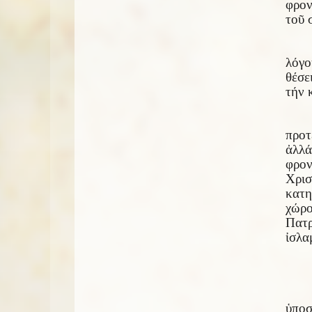
φρον
τοῦ 
λόγο
θέσε
τήν 
προτ
ἀλλά
φρον
Χρισ
κατη
χώρο
Πατρ
ἰσλα
ὑποσ