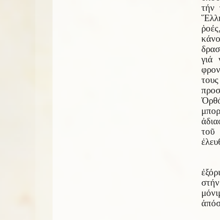
τήν 
Ἕλλη
ῥοές
κάν
δρασ
γιά 
φρον
τους
προ
Ὀρθό
μπορ
ἀδια
τοῦ
ἐλευ
ἐξόρ
στήν
μόνι
ἀπόσ