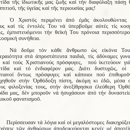
τίδα τῆς ἰδιωτικῆς μας ζωῆς καί τήν διαφύλαξη πάσῃ 
σπιτιοῦ, τῆς ὑγείας καί τῆς περιουσίας μας!
Ὁ Χριστός περιμένει ἀπό ἐμᾶς ἀκολουθώντας 
υς καί τίς ἐντολές Του νά ὑπερβοῦμε αὐτές τίς κοσ
ις, ἐμπιστευόμενοι τήν θεϊκή Του πρόνοια περισσότερ
κοσμική συνήθεια.
Νά δοῦμε τόν κάθε ἄνθρωπο ὡς εἰκόνα Του
εραιότητα στά ἀπροστάτευτα παιδιά, τίς ἀδύναμες γυνα
 καί τούς Χριστιανούς πρόσφυγες, πού ἱκετεύουν γι
τίδα καί τό ἐνδιαφέρον μας. Διότι δυστυχῶς, οἱ 
τιανοί ὄντως πρόσφυγες καί κάποιοι πού ἐπιθυμο
χηθοῦν στήν Ὀρθόδοξη πίστη, ἀκόμη κι ἐδῶ, μέσα 
υς φιλοξενίας τους, στήν ἀνεξίθρησκα ἐλεύθερη Ὀρθ
ίδα μας, δέν μποροῦν νά ἡσυχάσουν ἀπό τήν δυναστεί
μικοῦ φανατισμοῦ.
Περίσσευσαν τά λόγια καί οἱ μεγαλόστομες διακηρύξει
χέσεις τῶν ἀνθρώπων ἀποδεικνύονται κενές μέ ἀποτέ