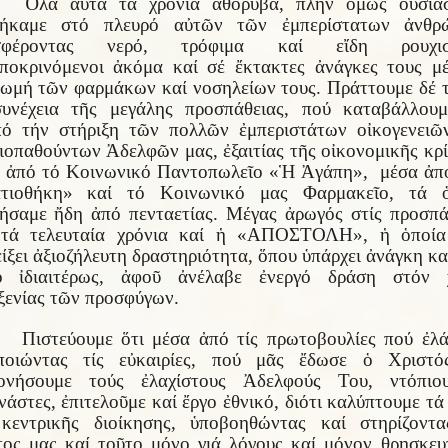
Ὅλα αὐτά τά χρόνια ἀθόρυβα, πλήν ὅμως οὐσιασ
θήκαμε στό πλευρό αὐτῶν τῶν ἐμπερίστατων ἀνθρ
σφέροντας νερό, τρόφιμα καί εἴδη ρουχισ
ποκρινόμενοι ἀκόμα καί σέ ἔκτακτες ἀνάγκες τους μ
ωμή τῶν φαρμάκων καί νοσηλείων τους. Πράττουμε δέ 
υνέχεια τῆς μεγάλης προσπάθειας, πού καταβάλλου
ό τήν στήριξη τῶν πολλῶν ἐμπεριστάτων οἰκογενειῶ
ιοπαθούντων Ἀδελφῶν μας, ἐξαιτίας τῆς οἰκονομικῆς κρ
 ἀπό τό Κοινωνικό Παντοπωλεῖο «Ἡ Ἀγάπη», μέσα ἀπ
ατιοθήκη» καί τό Κοινωνικό μας Φαρμακεῖο, τά ὁ
ήσαμε ἤδη ἀπό πενταετίας. Μέγας ἀρωγός στίς προσπά
 τά τελευταία χρόνια καί ἡ «ΑΠΟΣΤΟΛΗ», ἡ ὁποία 
είξει ἀξιοζήλευτη δραστηριότητα, ὅπου ὑπάρχει ἀνάγκη κα
ο ἰδιαιτέρως, ἀφοῦ ἀνέλαβε ἐνεργό δράση στόν 
ξενίας τῶν προσφύγων.
Πιστεύουμε ὅτι μέσα ἀπό τίς πρωτοβουλίες πού ἐλ
οποιώντας τίς εὐκαιρίες, πού μᾶς ἔδωσε ὁ Χριστό
κονήσουμε τούς ἐλαχίστους Ἀδελφούς Του, ντόπιο
νάστες, ἐπιτελοῦμε καί ἔργο ἐθνικό, διότι καλύπτουμε τά
κεντρικῆς διοίκησης, ὑποβοηθώντας καί στηρίζοντ
ος μας καί τοῦτο μόνο γιά λόγους καί μόνον θρησκευ