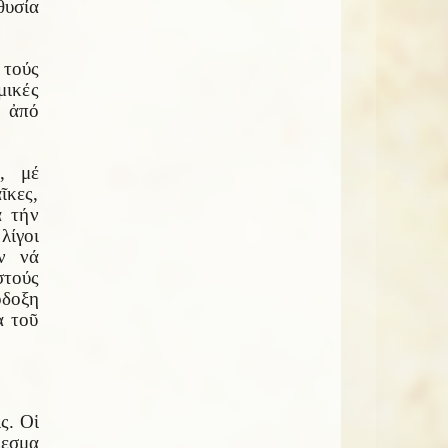
θυσία
τούς
μικές
ο ἀπό
, μέ
ῖκες,
ά τήν
λίγοι
ῦν νά
στούς
όδοξη
α τοῦ
ς. Οἱ
λεσμα