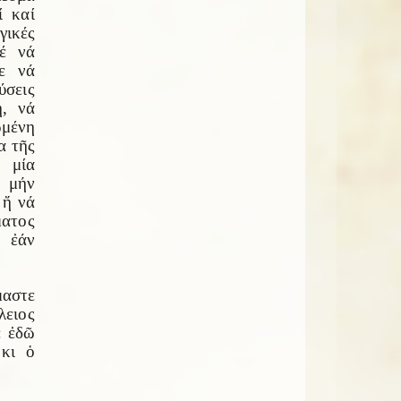
ί καί
γικές
τέ νά
ε νά
ύσεις
η, νά
ωμένη
α τῆς
 μία
ά μήν
 ἤ νά
ματος
 ἐάν
μαστε
λειος
ε ἐδῶ
 κι ὁ
.