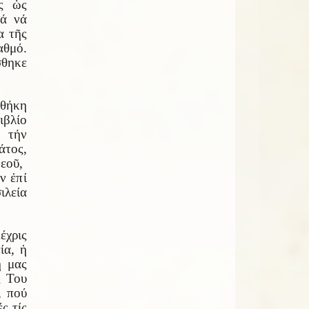
ς ὡς
ιά νά
α τῆς
αθμό.
σθηκε
αθήκη
ιβλίο
ι τήν
άτος,
εοῦ,
ν ἐπί
ιλεία
έχρις
ία, ἡ
ή μας
ς Του
, πού
ς τίς