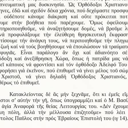
πνευματική μας δυσκινησία. Ὡς Ὀρθόδοξοι Χριστιανο
νες, ἐδῶ καί σχεδόν δέκα χρόνια, πού δεχόμαστε προσφυ
, οὐδέποτε κάναμε διάκριση καί οὔτε πρόκειται πο
ουμε στήν βοήθεια πού παρέχουμε. Ὅμως ὀφείλουμ
τηριοποιηθοῦμε, νά ἀναζητήσουμε δομές, νά βροῦμε λ
νά προφυλάξουμε τήν ἐλεύθερη θρησκευτική ἔκφρασ
τίσουμε τήν ἀνάγκη τους, νά περιποιηθοῦμε τήν πληγ
 ζωή καί νά τούς βοηθήσουμε νά ἐπουλώσουν τά τραύματ
σφυγιᾶς. Εἶναι παράλογο ἄν ὄχι καί ἀδιανόητο σέ
δοξη καί ἀνεξίθρησκη Χώρα, ὅπως ἡ πατρίδα μας ν
εῖ κάποιος νά φροντίσει καί τόν ὀρθόδοξο Ἀδελφό Του
φορήσει γιά ἐκεῖνον, πού ἐπιθυμεῖ νά γίνει μέλος τοῦ σώ
 Χριστοῦ, νά γίνει δηλαδή Ὀρθόδοξος Χριστιανός,
θέρως τό ἐπιθυμεῖ.
Κατακλείοντας δέ ἄς μήν ξεχνᾶμε, ὅτι κι ἐμεῖς εἴ
ιστοι σ’ αὐτήν τήν γῆ, ὅπως ὑπογραμμίζει καί ὁ Μ. Βασί
 ἁγία Ἀναφορά τῆς θείας Λειτουργίας του. «Δέν ἔχουμ
μη πόλη, ἀλλά τήν μέλλουσα ἐπιζητοῦμε» πού λέει
τολος Παῦλος στήν πρός Ἑβραίους Ἐπιστολή του (ιγ 14)