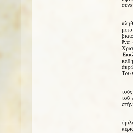
συνε
πλη
μετα
βιαι
ἕνα 
Χρι
Ἐκκλ
καθη
ἀκρώ
Του 
τούς
τοῦ 
στήν
ὁμιλ
περ