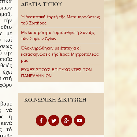
τικά
ΔΕΛΤΙΑ ΤΥΠΟΥ
ώπων
μοῦ,
Ἡ Δεσποτική ἑορτή τῆς Μεταμορφώσεως
έ τήν
τοῦ Σωτῆρος
τοῦτο
με μέ
Με λαμπρότητα ἑορτάσθηκε ἡ Σύναξις
τῶν Σαμίων Ἁγίων
ν καί
ίσεως
Ὁλοκληρώθηκαν μὲ ἐπιτυχία οἱ
ό τήν
κατασκηνώσεις τῆς Ἱερᾶς Μητροπόλεώς
ποῖα
μας
θειές
ΕΥΧΕΣ ΣΤΟΥΣ ΕΠΙΤΥΧΟΝΤΕΣ ΤΩΝ
ἔχει
ΠΑΝΕΛΛΗΝΙΩΝ
ί στή
χῶρο
ΚΟΙΝΩΝΙΚΗ ΔΙΚΤΥΩΣΗ
άβαμε
ς νά
υς ἤ
 κενά
ας τό
τικῆς