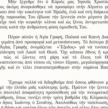
Μήν ξεχνᾶμε ὅτι ὁ Κύριός μας Ἰησοῦς Χριστό
ος ἀκόμη ἀναγκάσθηκε νά προσφύγει στήν Αἴγυπτο γ
ώσει ἀπό τήν κακότητα τοῦ Ἡρώδη, ἐνῶ καί στή διάρκει
γῆς παρουσίας Του ἐβίωσε τήν ξενιτεία στόν μέγιστο β
εἶχε πού τήν κεφαλήν κλίναι καί ὡς ξένος ἀντιμετωπί
τούς κατά τήν ἀνθρώπινη φύση ὁμοεθνεῖς Του.
Πέραν αὐτῶν ἡ Ἁγία Γραφή, Παλαιά καί Καινή Δι
ι γεμάτη ἀπό προσφυγιά καί μετανάστευση. Τό δεύτερο β
Ἁγίας Γραφῆς ὀνομάζεται «Ἔξοδος» γιά νά τονίσε
πλάνηση τοῦ Λαοῦ τοῦ Θεοῦ. Ὄχι κάποιο ἔθνος ἤ κρ
ά πώς οἱ ζῶντες στή χάρη καί τό ἔλεος τοῦ Θ
ναστεύοντας ἀπό τόπου εἰς τόπον ἔζησαν, μεγαλούργησα
γῆς καί ἐν τέλει ἐπαναπατρίσθηκαν στήν οὐράνια Βασ
Ἔχουμε πολλά νά διδαχθοῦμε ἀπό ὅσους φθάνουν μ
μέ τήν ἐλπίδα μιᾶς καλύτερης ζωῆς. Πρῶτον τήν ξενιτε
α ἀποτελεῖ ἀπαραίτητη προϋπόθεση γιά τήν πνευματικ
άθμιση, ὅπως τονίζει στήν τρίτη βαθμίδα τῆς Κλίμακό
ὁ ἅγιος Ἰωάννης ὁ Σιναϊτης. Ἀκολούθως τήν ταπείνωση
ι ἡ βάση καί μητέρα ὅλων τῶν ἀρετῶν καί τέλος ὅλες αὐτέ