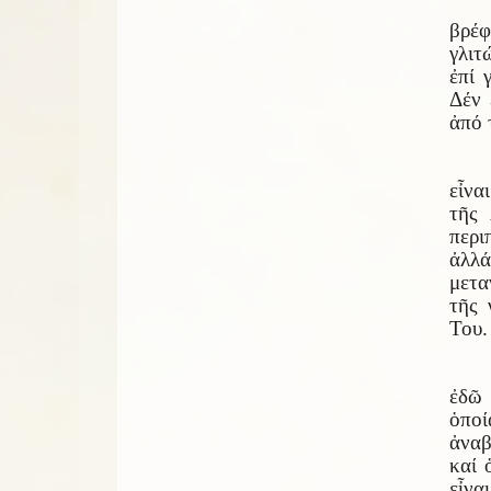
βρέφ
γλιτ
ἐπί 
Δέν 
ἀπό 
εἶνα
τῆς 
περι
ἀλλ
μετα
τῆς 
Του.
ἐδῶ 
ὁποί
ἀναβ
καί 
εἶνα