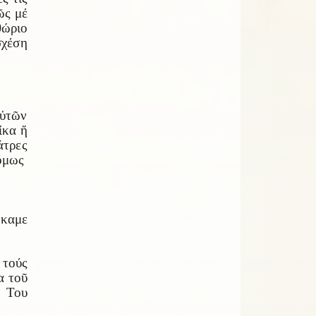
ῶς μέ
θώριο
σχέση
αὐτῶν
ίκα ἤ
άτρες
ὅμως
ήκαμε
τούς
α τοῦ
η Του