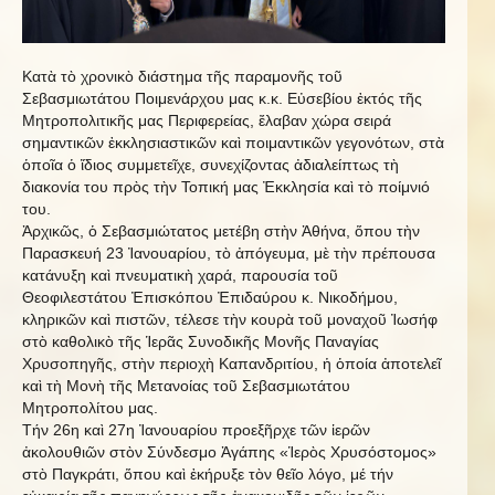
Κατὰ τὸ χρονικὸ διάστημα τῆς παραμονῆς τοῦ
Σεβασμιωτάτου Ποιμενάρχου μας κ.κ. Εὐσεβίου ἐκτός τῆς
Μητροπολιτικῆς μας Περιφερείας, ἔλαβαν χώρα σειρά
σημαντικῶν ἐκκλησιαστικῶν καὶ ποιμαντικῶν γεγονότων, στὰ
ὁποῖα ὁ ἴδιος συμμετεῖχε, συνεχίζοντας ἀδιαλείπτως τὴ
διακονία του πρὸς τὴν Τοπική μας Ἐκκλησία καὶ τὸ ποίμνιό
του.
Ἀρχικῶς, ὁ Σεβασμιώτατος μετέβη στὴν Ἀθήνα, ὅπου τὴν
Παρασκευή 23 Ἰανουαρίου, τὸ ἀπόγευμα, μὲ τὴν πρέπουσα
κατάνυξη καὶ πνευματικὴ χαρά, παρουσία τοῦ
Θεοφιλεστάτου Ἐπισκόπου Ἐπιδαύρου κ. Νικοδήμου,
κληρικῶν καὶ πιστῶν, τέλεσε τὴν κουρὰ τοῦ μοναχοῦ Ἰωσήφ
στὸ καθολικὸ τῆς Ἱερᾶς Συνοδικῆς Μονῆς Παναγίας
Χρυσοπηγῆς, στὴν περιοχὴ Καπανδριτίου, ἡ ὁποία ἀποτελεῖ
καὶ τὴ Μονὴ τῆς Μετανοίας τοῦ Σεβασμιωτάτου
Μητροπολίτου μας.
Τήν 26η καὶ 27η Ἰανουαρίου προεξῆρχε τῶν ἱερῶν
ἀκολουθιῶν στὸν Σύνδεσμο Ἀγάπης «Ἱερὸς Χρυσόστομος»
στὸ Παγκράτι, ὅπου καὶ ἐκήρυξε τὸν θεῖο λόγο, μέ τήν