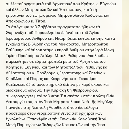
συλλειτούργησε μετὰ τοῦ Ἀρχιεπισκόπου Κρήτης κ. Εὐγενίου
καὶ ἄλλων Μητροπολιτῶν καὶ Ἐπισκόπων, κατὰ τὴ
χειροτονία τοῦ ἐψηφισμένου Μητροπολίτου Κυδωνίας καὶ
Ἀποκορώνου κ. Τίτου.
Τό ἀπόγευμα τοῦ Σαββάτου πραγματοποιήθηκαν τά
Θυρανοίξια τοῦ Παρεκκλησίου ἐπ’ὁνόματι τοῦ Ἁγίου
Ἱερομάρτυρος Ἀνθίμου ἐπ. Νικομηδείας καθώς ἐπίσης καί τά
ἐγκαίνια τῆς βιβλιοθήκης τοῦ Μακαριστοῦ Μητροπολίτου
Ρεθύμνης καί Αὐλοποτάμου κυροῦ Ἀνθίμου στήν Ἱερά Μονή
Τιμίου Προδρόμου Ἀτάλης-Μπαλί Ρεθύμνου. Ἀκολούθως
παρεκάθησε σέ ἑόρτια τράπεζα μετά τοῦ Ἀρχιπισκόπου
Κρήτης κ. Εὐγενίου καί τῶν Μητροπολιτῶν Ρεθύμνης καί
Αὐλοποτάμου κ. Προδρόμου, Ἱεραπύτνης καί Σητείας κ.
Κυρίλλου καί Πέτρας καί Χερρονήσου κ. Γερασίμου.
Κατέκλεισε δέ τό μοναστηριακό δείπνο με καρδιακούς και
διδακτικούς λόγους. Τὴν Κυριακή 8η Φεβρουαρίου,
συνιερούργησε μετά τοῦ νέου Ἐπισκόπου στὴν πρώτη Θεία
Λειτουργία του, στὸν Ἱερὸ Μητροπολιτικὸ Ναὸ τῆς Μεγάλης
Παναγίας στὴ Νεάπολη Λασιθίου, ὅπου ὥς εὐλογία
προσέφερε στόν νεοχειροτονηθέντα σετ ἀρχιερατικῶν
ἐγκολπίων. Ἐπισκέφθηκε τήν Γυναικεία Κοινοβιακή Ἱερά
Μονή Παμμεγίστων Ταξιαρχῶν Κρεμαστῶν καί τήν Ἱερά