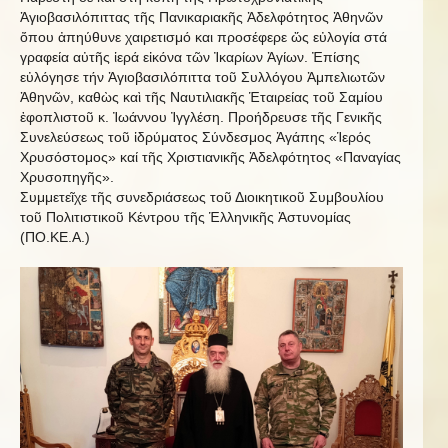
Ἁγιοβασιλόπιττας τῆς Πανικαριακῆς Ἀδελφότητος Ἀθηνῶν
ὄπου ἀπηύθυνε χαιρετισμό και προσέφερε ὥς εὐλογία στά
γραφεία αὐτῆς ἱερά εἰκόνα τῶν Ἰκαρίων Ἀγίων. Ἐπίσης
εὐλόγησε τήν Ἁγιοβασιλόπιττα τοῦ Συλλόγου Ἀμπελιωτῶν
Ἀθηνῶν, καθὼς καὶ τῆς Ναυτιλιακῆς Ἑταιρείας τοῦ Σαμίου
ἐφοπλιστοῦ κ. Ἰωάννου Ἰγγλέση. Προήδρευσε τῆς Γενικῆς
Συνελεύσεως τοῦ ἱδρύματος Σύνδεσμος Ἀγάπης «Ἱερός
Χρυσόστομος» καί τῆς Χριστιανικῆς Ἀδελφότητος «Παναγίας
Χρυσοπηγῆς».
Συμμετεῖχε τῆς συνεδριάσεως τοῦ Διοικητικοῦ Συμβουλίου
τοῦ Πολιτιστικοῦ Κέντρου τῆς Ἑλληνικῆς Ἀστυνομίας
(ΠΟ.ΚΕ.Α.)