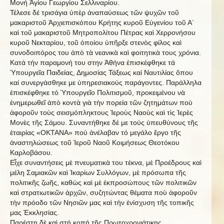
Μονή Ἁγίου Γεωργίου Σελλιναρίου.
Τέλεσε δέ τρισάγια ὑπὲρ ἀναπαύσεως τῶν ψυχῶν τοῦ
μακαριστοῦ Ἀρχιεπισκόπου Κρήτης κυροῦ Εὐγενίου τοῦ Α΄
καὶ τοῦ μακαριστοῦ Μητροπολίτου Πέτρας καὶ Χερρονήσου
κυροῦ Νεκταρίου, τοῦ ὁποίου ὑπῆρξε στενὸς φίλος καὶ
συνοδοιπόρος του ἀπὸ τὰ νεανικὰ καὶ φοιτητικὰ τους χρόνια.
Κατά τήν παραμονή του στην Ἀθήνα ἐπισκέφθηκε τά
Ὑπουργεῖα Παιδείας, Δημοσίας Τάξεως καί Ναυτιλίας ὅπου
καί συνεργάσθηκε με ὑπηρεσιακούς παράγοντες. Παράλληλα
ἐπισκέφθηκε τό Ὑπουργεῖο Πολιτισμοῦ, προκειμένου νὰ
ἐνημερωθεῖ ἀπὸ κοντὰ γιὰ τὴν πορεία τῶν ζητημάτων ποὺ
ἀφοροῦν τοὺς σεισμόπληκτους Ἱεροὺς Ναοὺς καὶ τὶς Ἱερὲς
Μονὲς τῆς Σάμου. Συναντήθηκε δέ με τούς ὑπευθύνους τῆς
ἐταιρίας «ΟΚΤΑΝΑ» πού ἀνέλαβαν τό μεγάλο ἔργο τῆς
ἀναστηλώσεως τοῦ Ἱεροῦ Ναοῦ Κοιμήσεως Θεοτόκου
Καρλοβάσου.
Εἶχε συναντήσεις μὲ πνευματικὰ του τέκνα, μὲ Προέδρους καὶ
μέλη Σαμιακῶν καὶ Ἰκαρίων Συλλόγων, μὲ πρόσωπα τῆς
πολιτικῆς ζωῆς, καθὼς καὶ μὲ ἐκπροσώπους τῶν πολιτικῶν
καὶ στρατιωτικῶν ἀρχῶν, συζητώντας θέματα ποὺ ἀφοροῦν
τὴν πρόοδο τῶν Νησιῶν μας καὶ τὴν ἐνίσχυση τῆς τοπικῆς
μας Ἐκκλησίας.
Παρέστη δὲ καὶ στή κοπή τῆς Πρωτοχρονιάτικης