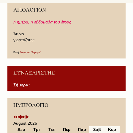
ΑΓΙΟΛΟΓΙΟΝ
η ημέρα,
η εβδομάδα του έτους
Άυριο
γιορτάζουν:
Πηγή:
Λογισμικό "Σήμερα"
ΣΥΝΑΞΑΡΙΣΤΗΣ
Σήμερα:
P
P
N
N
ΗΜΕΡΟΛΟΓΙΟ
r
r
e
e
e
e
x
x
v
v
t
t
i
i
Y
M
August 2026
o
o
e
o
Δευ
Τρι
Τετ
Πεμ
Παρ
Σαβ
Κυρ