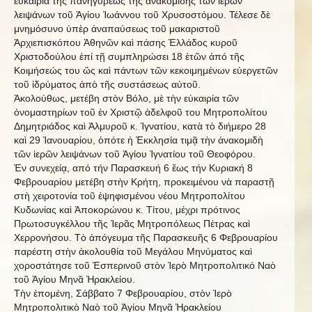
εὐκαιρία τῆς πανηγύρεως τῆς ἀνακομιδῆς τῶν ἱερῶν
λειψάνων τοῦ Ἁγίου Ἰωάννου τοῦ Χρυσοστόμου. Τέλεσε δὲ
μνημόσυνο ὑπὲρ ἀναπαύσεως τοῦ μακαριστοῦ
Ἀρχιεπισκόπου Ἀθηνῶν καὶ πάσης Ἑλλάδος κυροῦ
Χριστοδούλου ἐπί τῇ συμπληρώσει 18 ἐτῶν ἀπό τῆς
Κοιμήσεώς του ὥς καὶ πάντων τῶν κεκοιμημένων εὐεργετῶν
τοῦ ἰδρύματος ἀπὸ τῆς συστάσεως αὐτοῦ.
Ἀκολούθως, μετέβη στὸν Βόλο, μὲ τὴν εὐκαιρία τῶν
ὀνομαστηρίων τοῦ ἐν Χριστῷ ἀδελφοῦ του Μητροπολίτου
Δημητριάδος καὶ Ἀλμυροῦ κ. Ἰγνατίου, κατὰ τὸ διήμερο 28
καὶ 29 Ἰανουαρίου, ὁπότε ἡ Ἐκκλησία τιμᾷ τὴν ἀνακομιδὴ
τῶν ἱερῶν λειψάνων τοῦ Ἁγίου Ἰγνατίου τοῦ Θεοφόρου.
Ἐν συνεχείᾳ, από τήν Παρασκευή 6 ἔως τήν Κυριακή 8
Φεβρουαρίου μετέβη στὴν Κρήτη, προκειμένου νὰ παραστῇ
στὴ χειροτονία τοῦ ἐψηφισμένου νέου Μητροπολίτου
Κυδωνίας καὶ Ἀποκορώνου κ. Τίτου, μέχρι πρότινος
Πρωτοσυγκέλλου τῆς Ἱερᾶς Μητροπόλεως Πέτρας καὶ
Χερρονήσου. Τὸ ἀπόγευμα τῆς Παρασκευῆς 6 Φεβρουαρίου
παρέστη στὴν ἀκολουθία τοῦ Μεγάλου Μηνύματος καὶ
χοροστάτησε τοῦ Ἑσπερινοῦ στὸν Ἱερὸ Μητροπολιτικό Ναὸ
τοῦ Ἁγίου Μηνᾶ Ἡρακλείου.
Τὴν ἐπομένη, Σάββατο 7 Φεβρουαρίου, στὸν Ἱερὸ
Μητροπολιτικὸ Ναὸ τοῦ Ἁγίου Μηνᾶ Ἡρακλείου