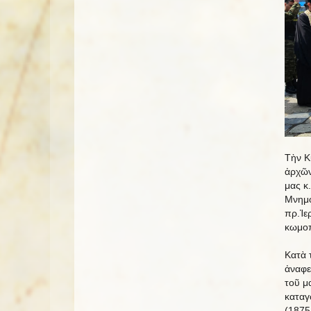
Τὴν Κ
ἀρχῶν
μας κ
Μνημό
πρ.Ἱε
κωμοπ
Κατὰ 
ἀναφε
τοῦ μ
καταγ
(1875