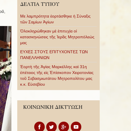
ΔΕΛΤΙΑ ΤΥΠΟΥ
οῦ,
Με λαμπρότητα ἑορτάσθηκε ἡ Σύναξις
τῶν Σαμίων Ἁγίων
Ὁλοκληρώθηκαν μὲ ἐπιτυχία οἱ
κατασκηνώσεις τῆς Ἱερᾶς Μητροπόλεώς
μας
ΕΥΧΕΣ ΣΤΟΥΣ ΕΠΙΤΥΧΟΝΤΕΣ ΤΩΝ
ΠΑΝΕΛΛΗΝΙΩΝ
Ἑορτὴ τῆς Ἁγίας Μαρκέλλης καὶ 31η
ἐπέτειος τῆς εἰς Ἐπίσκοπον Χειροτονίας
τοῦ Σεβασμιωτάτου Μητροπολίτου μας
κ.κ. Εὐσεβίου
ΚΟΙΝΩΝΙΚΗ ΔΙΚΤΥΩΣΗ