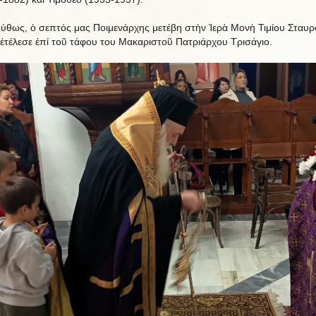
ύθως, ὁ σεπτός μας Ποιμενάρχης μετέβη στὴν Ἱερὰ Μονὴ Τιμίου Σταυρ
ἐτέλεσε ἐπί τοῦ τάφου του Μακαριστοῦ Πατριάρχου Τρισάγιο.