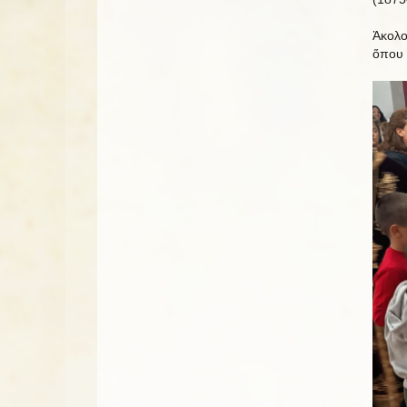
Ἀκολο
ὅπου 