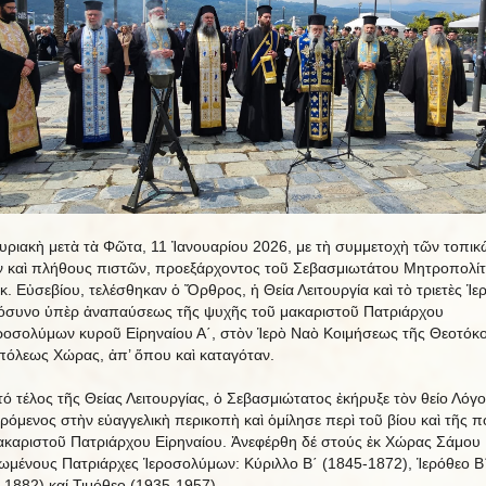
υριακὴ μετὰ τὰ Φῶτα, 11 Ἰανουαρίου 2026, με τὴ συμμετοχὴ τῶν τοπικ
 καὶ πλήθους πιστῶν, προεξάρχοντος τοῦ Σεβασμιωτάτου Μητροπολί
.κ. Εὐσεβίου, τελέσθηκαν ὁ Ὄρθρος, ἡ Θεία Λειτουργία καὶ τὸ τριετὲς Ἱε
συνο ὑπὲρ ἀναπαύσεως τῆς ψυχῆς τοῦ μακαριστοῦ Πατριάρχου
ροσολύμων κυροῦ Εἰρηναίου Α΄, στὸν Ἱερὸ Ναὸ Κοιμήσεως τῆς Θεοτόκο
όλεως Χώρας, ἀπ’ ὅπου καὶ καταγόταν.
τό τέλος τῆς Θείας Λειτουργίας, ὁ Σεβασμιώτατος ἐκήρυξε τὸν θείο Λόγο
ρόμενος στὴν εὐαγγελικὴ περικοπὴ καὶ ὁμίλησε περὶ τοῦ βίου καὶ τῆς π
ακαριστοῦ Πατριάρχου Εἰρηναίου. Ἀνεφέρθη δέ στούς ἐκ Χώρας Σάμου
ωμένους Πατριάρχες Ἱεροσολύμων: Κύριλλο Β΄ (1845-1872), Ἱερόθεο Β
-1882) καί Τιμόθεο (1935-1957).