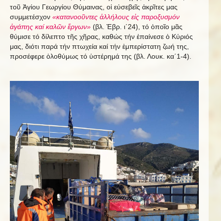
τοῦ Ἁγίου Γεωργίου Θύμαινας, οἱ εὐσεβεῖς ἀκρῖτες μας
συμμετέσχον
«κατανοοῦντες ἀλλήλους εἰς παροξυσμόν
ἀγάπης καί καλῶν ἔργων»
(βλ. Ἑβρ. ι΄24), τό ὁποῖο μᾶς
θύμισε τό δίλεπτο τῆς χῆρας, καθώς τήν ἐπαίνεσε ὁ Κύριός
μας, διότι παρά τήν πτωχεία καί τήν ἐμπερίστατη ζωή της,
προσέφερε ὁλοθύμως τό ὑστέρημά της (βλ. Λουκ. κα΄1-4).