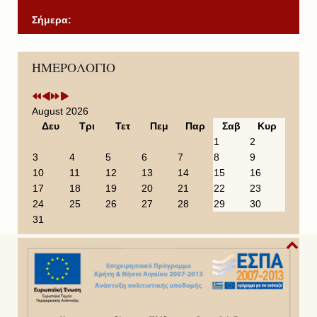
Σήμερα:
P
P
N
N
ΗΜΕΡΟΛΟΓΙΟ
r
r
e
e
e
e
x
x
v
v
t
t
i
i
Y
M
August 2026
o
o
e
o
Δευ
Τρι
Τετ
Πεμ
Παρ
Σαβ
Κυρ
u
u
a
n
1
2
s
s
r
t
3
4
5
6
7
8
9
Y
M
h
10
11
12
13
14
15
16
e
o
17
18
19
20
21
22
23
a
n
24
25
26
27
28
29
30
r
t
31
h