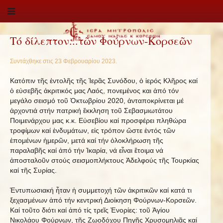
Τό δίλεπτον...τῶν Φούρνων-Κορσεῶν
Συντάχθηκε στις
23 Φεβρουαρίου 2023
.
Κατόπιν τῆς ἐντολῆς τῆς Ἱερᾶς Συνόδου, ὁ ἱερός Κλῆρος καί
ὁ εὐσεβῆς ἀκριτικός μας Λαός, πονεμένος και ἀπό τόν
μεγάλο σεισμό τοῦ Ὀκτωβρίου 2020, ἀνταποκρίνεται μέ
ἀρχοντιά στήν πατρική ἔκκληση τοῦ Σεβασμιωτάτου
Ποιμενάρχου μας κ.κ. Εὐσεβίου καί προσφέρει πληθώρα
τροφίμων καί ἐνδυμάτων, εἰς τρόπον ὥστε ἐντός τῶν
ἑπομένων ἡμερῶν, μετά καί τήν ὁλοκλήρωση τῆς
παραλαβῆς καί ἀπό τήν Ἰκαρία, νά εἶναι ἔτοιμα νά
ἀποσταλοῦν στούς σεισμοπλήκτους Ἀδελφούς τῆς Τουρκίας
καί τῆς Συρίας.
Ἐντυπωσιακή ἦταν ἡ συμμετοχή τῶν ἀκριτικῶν καί κατά τι
ξεχασμένων ἀπό τήν κεντρική Διοίκηση Φούρνων-Κορσεῶν.
Καί τοῦτο διότι καί ἀπό τίς τρεῖς Ἐνορίες: τοῦ Ἁγίου
Νικολάου Φούρνων, τῆς Ζωοδόχου Πηγῆς Χρυσομηλιᾶς καί