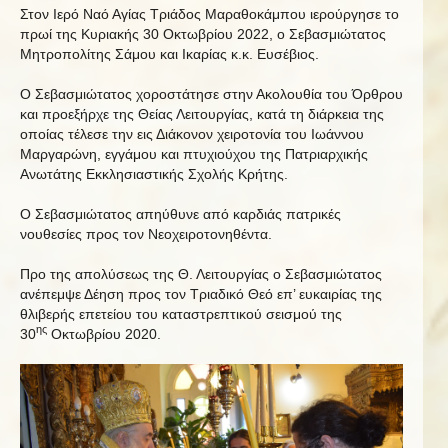
Στoν Ιερό Ναό Αγίας Τριάδος Μαραθοκάμπου ιερούργησε το
πρωί της Κυριακής 30 Οκτωβρίου 2022, ο Σεβασμιώτατος
Μητροπολίτης Σάμου και Ικαρίας κ.κ. Ευσέβιος.
Ο Σεβασμιώτατος χοροστάτησε στην Ακολουθία του Όρθρου
και προεξήρχε της Θείας Λειτουργίας, κατά τη διάρκεια της
οποίας τέλεσε την εις Διάκονον χειροτονία του Ιωάννου
Μαργαρώνη, εγγάμου και πτυχιούχου της Πατριαρχικής
Ανωτάτης Εκκλησιαστικής Σχολής Κρήτης.
Ο Σεβασμιώτατος απηύθυνε από καρδιάς πατρικές
νουθεσίες προς τον Νεοχειροτονηθέντα.
Προ της απολύσεως της Θ. Λειτουργίας ο Σεβασμιώτατος
ανέπεμψε Δέηση προς τον Τριαδικό Θεό επ’ ευκαιρίας της
θλιβερής επετείου του καταστρεπτικού σεισμού της
ης
30
Οκτωβρίου 2020.