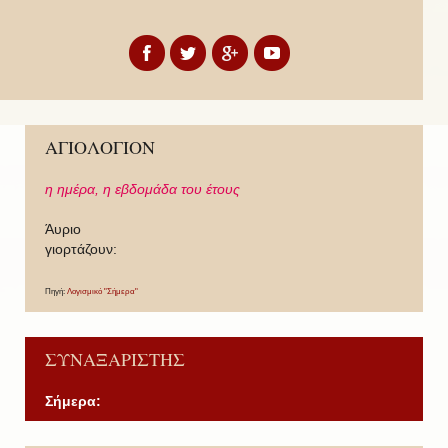
ΑΓΙΟΛΟΓΙΟΝ
η ημέρα,
η εβδομάδα του έτους
Άυριο
γιορτάζουν:
Πηγή:
Λογισμικό "Σήμερα"
ΣΥΝΑΞΑΡΙΣΤΗΣ
Σήμερα:
P
P
N
N