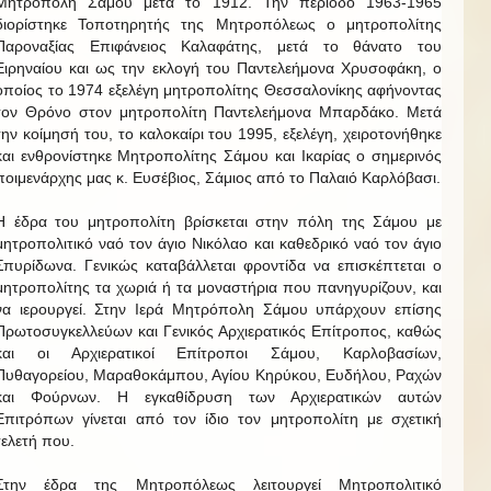
Μητρόπολη Σάμου μετά το 1912. Την περίοδο 1963-1965
διορίστηκε Τοποτηρητής της Μητροπόλεως ο μητροπολίτης
Παροναξίας Επιφάνειος Καλαφάτης, μετά το θάνατο του
Ειρηναίου και ως την εκλογή του Παντελεήμονα Χρυσοφάκη, ο
οποίος το 1974 εξελέγη μητροπολίτης Θεσσαλονίκης αφήνοντας
τον Θρόνο στον μητροπολίτη Παντελεήμονα Μπαρδάκο. Μετά
την κοίμησή του, το καλοκαίρι του 1995, εξελέγη, χειροτονήθηκε
και ενθρονίστηκε Μητροπολίτης Σάμου και Ικαρίας ο σημερινός
ποιμενάρχης μας κ. Ευσέβιος, Σάμιος από το Παλαιό Καρλόβασι.
Η έδρα του μητροπολίτη βρίσκεται στην πόλη της Σάμου με
μητροπολιτικό ναό τον άγιο Νικόλαο και καθεδρικό ναό τον άγιο
Σπυρίδωνα. Γενικώς καταβάλλεται φροντίδα να επισκέπτεται ο
μητροπολίτης τα χωριά ή τα μοναστήρια που πανηγυρίζουν, και
να ιερουργεί. Στην Ιερά Μητρόπολη Σάμου υπάρχουν επίσης
Πρωτοσυγκελλεύων και Γενικός Αρχιερατικός Επίτροπος, καθώς
και οι Αρχιερατικοί Επίτροποι Σάμου, Καρλοβασίων,
Πυθαγορείου, Μαραθοκάμπου, Αγίου Κηρύκου, Ευδήλου, Ραχών
και Φούρνων. Η εγκαθίδρυση των Αρχιερατικών αυτών
Επιτρόπων γίνεται από τον ίδιο τον μητροπολίτη με σχετική
τελετή που.
Στην έδρα της Μητροπόλεως λειτουργεί Μητροπολιτικό