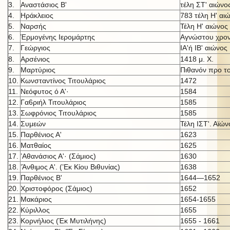
3.
Αναστάσιος Β'
τέλη ΣΤ' αιώνο
4.
Ηράκλειος
783 τέλη Η' αι
5.
Ναρσής
Τέλη Η' αιώνος
6.
Έρμογένης Ιερομάρτης
Αγνώστου χρον
7.
Γεώργιος
ΙΑ'ή IB' αι
ώνος
8.
Αρσένιος
1418 μ. X.
9.
Μαρτύριος
Πιθανόν προ τ
10.
Κωνσταντίνος Τιτουλάριος
1472
11.
Νεόφυτος ό Α'·
1584
12.
Γα6ριήλ Τιτουλάριος
1585
13.
Σωφρόνιος Τιτουλάριος
1585
14.
Συμεών
Τέλη ΙΣΤ'. Αϊών
15.
Παρθένιος Α'
1623
16.
Ματθαίος
1625
17.
’Αθανάσιος Α'· (Σάμιος)
1630
18.
’Άνθιμος Α'. (’Εκ Κίου Βιθυνίας)
1638
19.
Παρθένιος Β'
1644—1652
20.
Χριστοφόρος (Σάμιος)
1652
21.
Μακάριος
1654-1655
22.
Κύριλλος
1655
23.
Κορνήλιος (Έκ Μυτιλήνης)
1655 - 1661