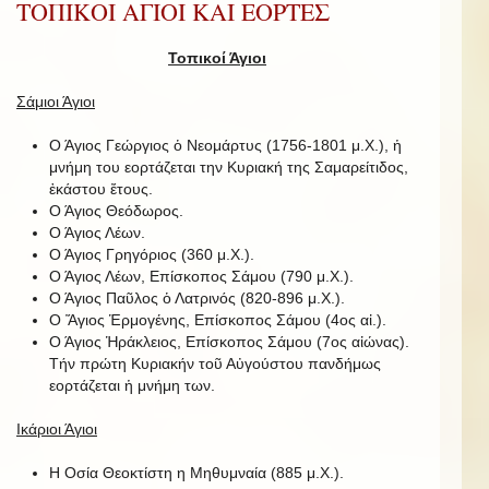
ΤΟΠΙΚΟΙ ΑΓΙΟΙ ΚΑΙ ΕΟΡΤΕΣ
Τοπικοί Άγιοι
Σάμιοι Άγιοι
Ο Άγιος Γεώργιος ὁ Νεομάρτυς (1756-1801 μ.Χ.), ἡ
μνήμη του εορτάζεται την Κυριακή της Σαμαρείτιδος,
ἑκάστου ἔτους.
Ο Άγιος Θεόδωρος.
Ο Άγιος Λέων.
Ο Άγιος Γρηγόριος (360 μ.Χ.).
Ο Άγιος Λέων, Επίσκοπος Σάμου (790 μ.Χ.).
Ο Άγιος Παῦλος ὁ Λατρινός (820-896 μ.Χ.).
Ο Ἅγιος Ἑρμογένης, Επίσκοπος Σάμου (4ος αἰ.).
Ο Άγιος Ἡράκλειος, Επίσκοπος Σάμου (7ος αἰώνας).
Τήν πρώτη Κυριακήν τοῦ Αὐγούστου πανδήμως
εορτάζεται ἡ μνήμη των.
Ικάριοι Άγιοι
Η Οσία Θεοκτίστη η Μηθυμναία (885 μ.Χ.).