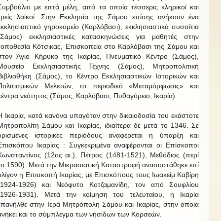
Συμβούλιο με επτά μέλη, από τα οποία τέσσερις κληρικοί και
τρείς λαϊκοί. Στην Εκκλησία της Σάμου επίσης ανήκουν ένα
εκκλησιαστικό γηροκομείο (Καρλόβασι), εκκλησιαστικά συσσίτια
(Σάμος) εκκλησιαστικές κατασκηνώσεις για μαθητές στην
τοποθεσία Κότσικας, Επισκοπεία στο Καρλόβασι της Σάμου και
στον Άγιο Κήρυκο της Ικαρίας, Πνευματικό Κέντρο (Σάμος),
Μουσείο Εκκλησιαστικής Τέχνης (Σάμος), Μητροπολιτική
Βιβλιοθήκη (Σάμος), το Κέντρο Εκκλησιαστικών Ιστορικών και
Πολιτισμικών Μελετών, το περιοδικό «Μεταμόρφωσις» και
κέντρα νεότητος (Σάμος, Καρλόβασι, Πυθαγόρειο, Ικαρία).
Η Ικαρία, κατά κανόνα υπαγόταν στην δικαιοδοσία του εκάστοτε
Μητροπολίτη Σάμου και Ικαρίας, ιδιαίτερα δε μετά το 1346. Σε
ορισμένες ιστορικές περιόδους αναφέρεται η ύπαρξη και
Επισκόπου Ικαρίας : Συγκεκριμένα αναφέρονται οι Επίσκοποι
Κωνσταντίνος (12ος αι.), Πέτρος (1481-1521), Μεθόδιος (περί
το 1590). Μετά την Μικρασιατική Καταστροφή ανασυστάθηκε επί
ολίγον η Επισκοπή Ικαρίας, με Επισκόπους τους Ιωακείμ Καβίρη
(1924-1926) και Νεόφυτο Κοτζαμανίδη, τον από Σουφλίου
(1926-1931). Μετά την κοίμηση του τελευταίου, η Ικαρία
επανήλθε στην Ιερά Μητρόπολη Σάμου και Ικαρίας, στην οποία
ανήκει και το σύμπλεγμα των νησίδων των Κορσεών.