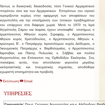
Πάντως οι διοικητικές δικαιοδοσίες τόσο Γενικού Αρχιερατικού
επιτρόπου όσο και των Αρχιερατικών Επιτρόπων του νησιού
περιορίζονται κυρίως στην εφαρμογή των αποφάσεων του
μητροπολίτη και την επισήμανση των τοπικών προβλημάτων
που υπάρχουν στα διάφορα χωριά. Μετά το 1970 τη Ιερά
Μητρόπολη Σάμου και Ικαρίας έχουν επισκεφθεί επισήμως ο
Αρχιεπίσκοπος Αθηνών κυρός Σεραφείμ, ο Αρχιεπίσκοπος
Αθηνών κυρός Χριστόδουλος, ο Αρχιεπίσκοπος Αθηνών κ.
Ιερώνυμος Β΄, ο Πατριάρχης Ιεροσολύμων κυρός Διόδωρος, ο
Οικουμενικός Πατριάρχης κ. Βαρθολομαίος, ο Αρχιεπίσκοπος
Βαρσοβίας και Πάσης Πολωνίας κ. Σάββας και πολλοί
Μητροπολίτες και Επίσκοποι της Ορθοδόξου Εκκλησίας. Στις
επισκέψεις αυτές, που αποτέλεσαν γεγονότα μεγάλης
εκκλησιαστικής και πνευματικής σημασίας, αποδόθηκε
ξεχωριστή επισημότητα και προβολή.
Εκτύπωση
Email
ΥΠΗΡΕΣΙΕΣ
Γραμματεία:
Πρωτ. Γεώργιος Ἀρχοντούλης και κ. Αλέξανδρος Βαρβ