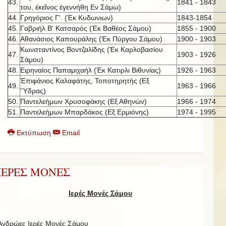
43.
1841 - 1843
του, έκεΐνος έγεννήθη Εν Σάμω)
44.
Γρηγόριος Γ'. (Έκ Κυδωνιων)
1843-1854
45.
Γαβριήλ Β' Κατσαρός (Έκ Βαθέος Σάμου)
1855 - 1900
46.
Αθανάσιος Καπουράλης (Έκ Πύργου Σάμου)
1900 - 1903
Κωνσταντίνος Βοντζαλίδης (Έκ Καρλοβασίου
47.
1903 - 1926
Σάμου)
48.
Ειρηναίος Παπαμιχαήλ (Έκ Κατιρλι Βιθυνίας)
1926 - 1963
Έπιφάνιος Καλαφάτης, Τοποτηρητής (Εξ
49.
1963 - 1966
'Ύδρας)
50.
Παντελεήμων Χρυσοφάκης (Εξ Αθηνών)
1966 - 1974
51.
Παντελεήμων Μπαρδάκος (Εξ Ερμιόνης)
1974 - 1995
Εκτύπωση
Email
ΙΕΡΕΣ ΜΟΝΕΣ
Ιερές Μονές Σάμου
Ανδρώες Ιερές Μονές Σάμου