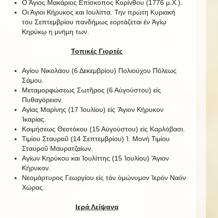
Ο Άγιος Μακάριος Επίσκοπος Κορίνθου (1776 μ.Χ.).
Οι Άγιοι Κήρυκος και Ιουλίττα. Την πρώτη Κυριακή
του Σεπτεμβρίου πανδήμως εορτάζεται ἐν Ἁγίῳ
Κηρύκῳ η μνήμη των.
Τοπικές Γιορτές
Αγίου Νικολάου (6 Δεκεμβρίου) Πολιούχου Πόλεως
Σάμου.
Μεταμορφώσεως Σωτῆρος (6 Αὐγούστου) εἰς
Πυθαγόρειον.
Αγίας Μαρίνης (17 Ἰουλίου) εἰς Ἅγιον Κήρυκον
Ἰκαρίας.
Κοιμήσεως Θεοτόκου (15 Αὐγούστου) εἰς Καρλόβασι.
Τιμίου Σταυροῦ (14 Σεπτεμβρίου) Ἱ. Μονή Τιμίου
Σταυροῦ Μαυρατζαίων.
Αγίων Κηρύκου και Ἰουλίττης (15 Ἰουλίου) Ἅγιον
Κήρυκον.
Νεομάρτυρος Γεωργίου εἰς τόν ὁμώνυμον Ἱερόν Ναόν
Χώρας.
Ιερά Λείψανα