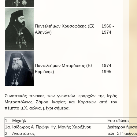
Παντελεήμων Χρυσοφάκης (Εξ
1966 -
Αθηνών)
1974
Παντελεήμων Μπαρδάκος (Εξ
1974 -
Ερμιόνης)
1995
Συνοπτικός πίνακας των γνωστών Ιεραρχών της Ιεράς
Μητροπόλεως Σάμου Ικαρίας και Κορσεών από τον
πέμπτο μ.Χ. αιώνα, μέχρι σήμερα.
1.
Μιχαήλ
Εου αϊώνος
1α.
Ισίδωρος Α' Πρώην Ηγ. Μονής Χαριξένου
Δεύτερον ήμισυ
2.
Αναστάσιος
τέλη ΣΤ' αιώνο