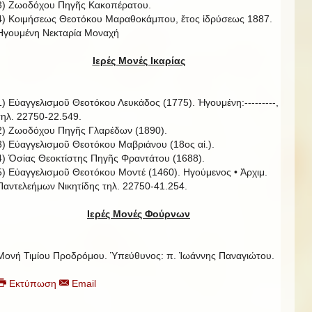
3) Ζωοδόχου Πηγῆς Κακοπέρατου.
4) Κοιμήσεως Θεοτόκου Μαραθοκάμπου, ἔτος ἱδρύσεως 1887.
Ηγουμένη Νεκταρία Μοναχή
Ιερές Μονές Ικαρίας
1) Εὐαγγελισμοῦ Θεοτόκου Λευκάδος (1775). Ἡγουμένη:---------,
τηλ. 22750-22.549.
2) Ζωοδόχου Πηγῆς Γλαρέδων (1890).
3) Εὐαγγελισμοῦ Θεοτόκου Μαβριάνου (18ος αἰ.).
4) Ὁσίας Θεοκτίστης Πηγῆς Φραντάτου (1688).
5) Εὐαγγελισμοῦ Θεοτόκου Μοντέ (1460). Ηγούμενος • Ἀρχιμ.
Παντελεήμων Νικητίδης τηλ. 22750-41.254.
Ιερές Μονές Φούρνων
Μονή Τιμίου Προδρόμου. Ὑπεύθυνος: π. Ἰωάννης Παναγιώτου.
Εκτύπωση
Email