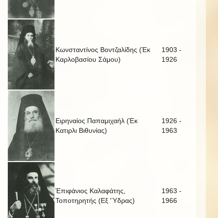
Κωνσταντίνος Βοντζαλίδης (Έκ
1903 -
Καρλοβασίου Σάμου)
1926
Ειρηναίος Παπαμιχαήλ (Έκ
1926 -
Κατιρλι Βιθυνίας)
1963
Έπιφάνιος Καλαφάτης,
1963 -
Τοποτηρητής (Εξ 'Ύδρας)
1966