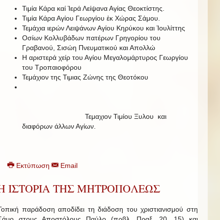
Τιμία Κάρα καί Ἱερά Λείψανα Αγίας Θεοκτίστης.
Τιμία Κάρα Αγίου Γεωργίου ἐκ Χώρας Σάμου.
Τεμάχια ιερών Λειψάνων Αγίου Κηρύκου και Ἰουλίττης
Οσίων Κολλυβάδων πατέρων Γρηγορίου του
Γραβανού, Σισώη Πνευματικού και Απολλώ
Η αριστερά χείρ του Αγίου Μεγαλομάρτυρος Γεωργίου
του Τροπαιοφόρου
Τεμάχιον της Τιμιας Ζώνης της Θεοτόκου
Τεμαχιον Τιμίου Ξυλου και
διαφόρων άλλων Αγίων.
Εκτύπωση
Email
Η ΙΣΤΟΡΙΑ ΤΗΣ ΜΗΤΡΟΠΟΛΕΩΣ
Τοπική παράδοση αποδίδει τη διάδοση του χριστιανισμού στη
Σάμο στους Αποστόλους Παύλο (πρβλ. Πραξ. 20, 15) και