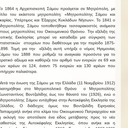
Το 1864 η Αρχιεπισκοπή Σάμου προάγεται σε Μητρόπολη, με
τίτλο του εκάστοτε μητροπολίτη: «Μητροπολίτης Σάμου και
Ικαρίας, Υπέρτιμος και Έξαρχος Κυκλάδων Νήσων». Το 1841 ο
Μητροπολίτης Σάμου τοποθετήθηκε τεσσαρακοστός ανάμεσα
στους μητροπολίτες του Οικουμενικού Θρόνου. Την εξέλιξη της
τοπικής Εκκλησίας μπορεί να καταδείξει μια σύγκριση των
στατιστικών στοιχείων που διαθέτουμε για την περίοδο 1875-
1898. Τομή για την εξέλιξη αυτή υπήρξε ο νόμος Ηγεμονίας
Σάμου του 1888 που ρύθμιζε τα αναγκαία προσόντα για το
ιερατικό αξίωμα και καθόριζε τον αριθμό των ενοριών σε 69 και
των ιερέων σε 124, έναντι 75 ενοριών και 130 ιερέων που
υπήρχαν παλαιότερα.
Μετά την ένωση της Σάμου με την Ελλάδα (11 Νοεμβρίου 1912)
διατηρήθηκε στο Μητροπολιτικό Θρόνο ο Μητροπολίτης
Κωνσταντίνος Βοντζαλίδης έως τον θάνατό του (1926), ενώ ο
Μητροπολίτης Σάμου εντάχθηκε στην Αυτοκέφαλη Εκκλησία της
Ελλάδος. Ο διάδοχος όμως του Βοντζαλίδη Ειρηναίος
Παπαμιχαήλ ανήκε στο κλίμα του Οικουμενικού Πατριαρχείου και
η εκλογή του αποτέλεσε ένα είδος μετάβασης προς το νέο
καθεστώς της Αυτοκέφαλης Εκκλησίας, όπου ανήκε και η