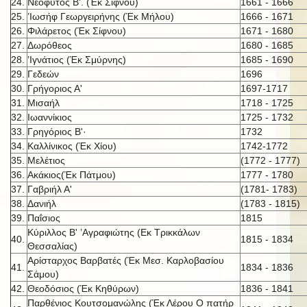
24.
Νεόφυτος Β'. (Έκ Σίφνου)
1661 - 1666
25.
’Ιωσήφ Γεωργειρήνης (Έκ Μήλου)
1666 - 1671
26.
Φιλάρετος (Έκ Σίφνου)
1671 - 1680
27.
Δωρόθεος
1680 - 1685
28.
’Ιγνάτιος (Έκ Σμύρνης)
1685 - 1690
29.
Γεδεών
1696
30.
Γρήγοριος Α'
1697-1717
31.
Μισαήλ
1718 - 1725
32.
Ιωαννίκιος
1725 - 1732
33.
Γρηγόριος Β'·
1732
34.
Καλλίνικος (Έκ Χίου)
1742-1772
35.
Μελέτιος
(1772 - 1777)
36.
Ακάκιος(Έκ Πάτμου)
1777 - 1780
37.
Γαβριήλ Α'
(1781- 1783)
38.
Δανιήλ
(1783 - 1815)
39.
Παΐσιος
1815
Κύριλλος Β' ’Αγραφιώτης (Εκ Τρικκάλων
40.
1815 - 1834
Θεσσαλίας)
Αρίσταρχος Βαρβατές (Έκ Μεσ. Καρλοβασίου
41.
1834 - 1836
Σάμου)
42.
Θεοδόσιος (Έκ Κηθύρων)
1836 - 1841
Παρθένιος Κουτσομανώλης (Έκ Λέρου Ο πατήρ