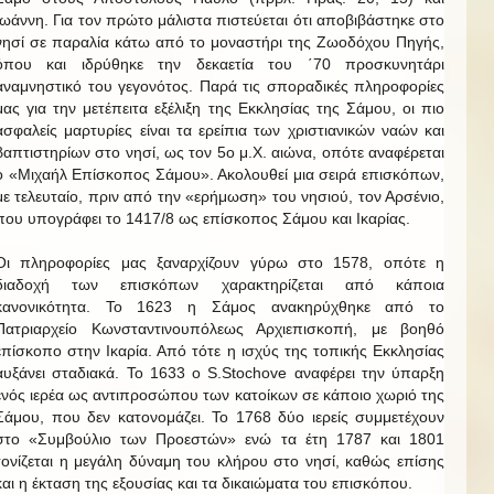
Ιωάννη. Για τον πρώτο μάλιστα πιστεύεται ότι αποβιβάστηκε στο
νησί σε παραλία κάτω από το μοναστήρι της Ζωοδόχου Πηγής,
όπου και ιδρύθηκε την δεκαετία του ΄70 προσκυνητάρι
αναμνηστικό του γεγονότος. Παρά τις σποραδικές πληροφορίες
μας για την μετέπειτα εξέλιξη της Εκκλησίας της Σάμου, οι πιο
ασφαλείς μαρτυρίες είναι τα ερείπια των χριστιανικών ναών και
βαπτιστηρίων στο νησί, ως τον 5ο μ.Χ. αιώνα, οπότε αναφέρεται
ο «Μιχαήλ Επίσκοπος Σάμου». Ακολουθεί μια σειρά επισκόπων,
με τελευταίο, πριν από την «ερήμωση» του νησιού, τον Αρσένιο,
που υπογράφει το 1417/8 ως επίσκοπος Σάμου και Ικαρίας.
Οι πληροφορίες μας ξαναρχίζουν γύρω στο 1578, οπότε η
διαδοχή των επισκόπων χαρακτηρίζεται από κάποια
κανονικότητα. Το 1623 η Σάμος ανακηρύχθηκε από το
Πατριαρχείο Κωνσταντινουπόλεως Αρχιεπισκοπή, με βοηθό
επίσκοπο στην Ικαρία. Από τότε η ισχύς της τοπικής Εκκλησίας
αυξάνει σταδιακά. Το 1633 ο S.Stochove αναφέρει την ύπαρξη
ενός ιερέα ως αντιπροσώπου των κατοίκων σε κάποιο χωριό της
Σάμου, που δεν κατονομάζει. Το 1768 δύο ιερείς συμμετέχουν
στο «Συμβούλιο των Προεστών» ενώ τα έτη 1787 και 1801
τονίζεται η μεγάλη δύναμη του κλήρου στο νησί, καθώς επίσης
και η έκταση της εξουσίας και τα δικαιώματα του επισκόπου.