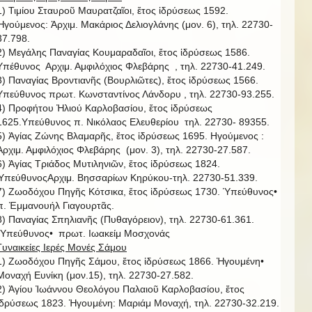
1) Τιμίου Σταυροῦ Μαυρατζαῖοι, ἔτος ἱδρύσεως 1592.
Ἡγούμενος: Ἀρχιμ. Μακάριος Δελιογλάνης (μον. 6), τηλ. 22730-
37.798.
2) Μεγάλης Παναγίας Κουμαραδαῖοι, ἔτος ἱδρύσεως 1586.
Υπέθυνος Αρχιμ. Αμφιλόχιος Φλεβάρης , τηλ. 22730-41.249.
3) Παναγίας Βροντιανῆς (Βουρλιῶτες), ἔτος ἱδρύσεως 1566.
Υπεύθυνος πρωτ. Κωνσταντίνος Λάνδορυ , τηλ. 22730-93.255.
4) Προφήτου Ἠλιού Καρλοβασίου, ἔτος ἱδρύσεως
1625.Υπεύθυνος π. Νικόλαος Ελευθερίου τηλ. 22730- 89355.
5) Ἁγίας Ζώνης Βλαμαρῆς, ἔτος ἱδρύσεως 1695. Ηγούμενος :
Ἀρχιμ. Αμφιλόχιος Φλεβάρης (μον. 3), τηλ. 22730-27.587.
6) Ἁγίας Τριάδος Μυτιληνιῶν, ἔτος ἱδρύσεως 1824.
ὙπεύθυνοςΑρχιμ. Βησσαρίων Κηρύκου-τηλ. 22730-51.339.
7) Ζωοδόχου Πηγῆς Κότσικα, ἔτος ἱδρύσεως 1730. Ὑπεύθυνος•
π. Ἐμμανουήλ Γιαγουρτᾶς.
8) Παναγίας Σπηλιανῆς (Πυθαγόρειον), τηλ. 22730-61.361.
῾Υπεύθυνος• πρωτ. Ιωακείμ Μοσχονάς
Γυναικείες Ιερές Μονές Σάμου
1) Ζωοδόχου Πηγῆς Σάμου, ἔτος ἱδρύσεως 1866. Ἡγουμένη•
Μοναχή Ευνίκη (μον.15), τηλ. 22730-27.582.
2) Ἁγίου Ἰωάννου Θεολόγου Παλαιοῦ Καρλοβασίου, ἔτος
ἱδρύσεως 1823. Ἡγουμένη: Μαριάμ Μοναχή, τηλ. 22730-32.219.