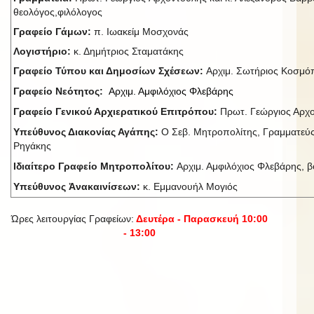
θεολόγος,φιλόλογος
Γραφείο Γάμων:
π. Ιωακείμ Μοσχονάς
Λογιστήριο:
κ. Δημήτριος Σταματάκης
Γραφείο Τύπου και Δημοσίων Σχέσεων:
Αρχιμ. Σωτήριος Κοσμ
Γραφείο Νεότητος:
Αρχιμ. Αμφιλόχιος Φλεβάρης
Γραφείο Γενικού Αρχιερατικού Επιτρόπου:
Πρωτ. Γεώργιος Αρχ
Υπεύθυνος Διακονίας Αγάπης:
Ο Σεβ. Μητροπολίτης, Γραμματεύς
Ρηγάκης
Ιδιαίτερο Γραφείο Μητροπολίτου:
Αρχιμ. Αμφιλόχιος Φλεβάρης, βο
Υπεύθυνος Ἀνακαινίσεων:
κ. Εμμανουήλ Μογιός
Ώρες λειτουργίας Γραφείων:
Δευτέρα - Παρασκευή 10:00
- 13:00