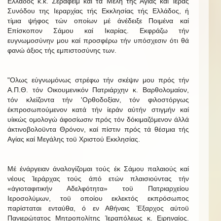
Ελλάδος κ.κ. Σεραφείμ καί τά Μέλη τής Αγίας καί Ίεράς
Συνόδου της Ιεραρχίας τής Εκκλησίας τής Ελλάδος, ή
τίμια ψήφος τών οποίων μέ άνέδειξε Ποιμένα καί
Επίσκοπον Σάμου καί Ικαρίας. Εκφράζω τήν
ευγνωμοσύνην μου καί προσφέρω τήν υπόσχεσιν ότι θά
φανώ άξιος τής εμπιστοσύνης των.
"Ολως εύγνωμόνως στρέφω τήν σκέψιν μου πρός τήν
Α.Π.Θ. τόν Οικουμενικόν Πατριάρχην κ. Βαρθολομαίον,
τόν κλείζοντα τήν 'Ορθοδοξίαν, τόν φιλοστόργως
έκπροσωπούμενον κατά τήν ίεράν αύτήν στιγμήν καί
υίικώς ομολογώ άφοσίωσιν πρός τόν δόκιμαζόμενον άλλά
άκτινοβολοϋντα Θρόνον, καί πίστιν πρός τά θέσμια τής
Αγίας καί Μεγάλης τοϋ Χριστού Εκκλησίας.
Μέ ένάργειαν άναλογίζομαι τούς έκ Σάμου παλαιούς καί
νέους Ίεράρχας τούς άπό ετών πλαισιούντας τήν
«άγιοταφιτικήν Αδελφότητα» τοϋ Πατριαρχείου
Ιεροσολύμων, τοϋ οποίου εκλεκτός εκπρόσωπος
παρίσταται ενταύθα, ό εν Αθήναις Έξαρχος αύτοϋ
Πανιερώτατος Μητροπολίτης Ίεραπόλεως κ. Ειρηναίος.