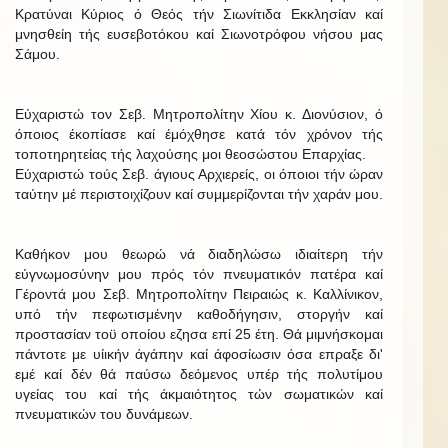
Κρατύναι Κύριος ό Θεός τήν Σιωνίτιδα Εκκλησίαν καί
μνησθείη τής ευσεβοτόκου καί Σιωνοτρόφου νήσου μας
Σάμου.
Εύχαριστώ τον Σεβ. Μητροπολίτην Χίου κ. Διονύσιον, ό
όποιος έκοπίασε καί έμόχθησε κατά τόν χρόνον τής
τοποτηρητείας τής λαχούσης μοι θεοσώστου Επαρχίας.
Εύχαριστώ τούς Σεβ. άγιους Αρχιερείς, οι όποιοι τήν ώραν
ταύτην μέ περιστοιχίζουν καί συμμερίζονται τήν χαράν μου.
Καθήκον μου θεωρώ νά διαδηλώσω ιδιαίτερη τήν
εύγνωμοσύνην μου πρός τόν πνευματικόν πατέρα καί
Γέροντά μου Σεβ. Μητροπολίτην Πειραιώς κ. Καλλίνικον,
υπό τήν πεφωτισμένην καθοδήγησιν, στοργήν καί
προστασίαν τοϋ οποίου εζησα επί 25 έτη. Θά μιμνήσκομαι
πάντοτε με υίικήν άγάπην καί άφοσίωσιν όσα επραξε δι'
εμέ καί δέν θά παύσω δεόμενος υπέρ τής πολυτίμου
υγείας του καί τής άκμαιότητος τών σωματικών καί
πνευματικών του δυνάμεων.