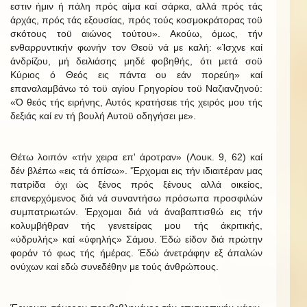
εστιν ήμιν ή πάλη πρός αίμα καί σάρκα, αλλά πρός τάς
άρχάς, πρός τάς εξουσίας, πρός τούς κοσμοκράτορας τοϋ
σκότους τοϋ αιώνος τούτου». Ακούω, όμως, τήν
ενθαρρυντικήν φωνήν τον Θεοϋ νά με καλή: «Ίσχνε καί
άνδρίζου, μή δειλιάσης μηδέ φοβηθής, ότι μετά σοϋ
Κύριος ό Θεός εις πάντα ου εάν πορεύη» καί
επαναλαμβάνω τό τοϋ αγίου Γρηγορίου τοϋ Ναζιανζηνού:
«Ό θεός τής ειρήνης, Αυτός κρατήσειε τής χειρός μου τής
δεξιάς καί εν τή βουλή Αυτοϋ οδηγήσει με».
Θέτω λοιπόν «τήν χειρα επ' άροτραν» (Λουκ. 9, 62) καί
δέν βλέπω «εις τά όπίσω». 'Έρχομαι εις τήν ιδιαιτέραν μας
πατρίδα όχι ώς ξένος πρός ξένους αλλά οικείος,
επανερχόμενος διά νά συναντήσω πρόσωπα προσφιλών
συμπατριωτών. Έρχομαι διά νά άναβαπτισθώ εις τήν
κολυμβήθραν τής γενετείρας μου τής άκριτικής,
«ύδρυλής» καί «ύφηλής» Σάμου. Έδώ είδον διά πρώτην
φοράν τό φως τής ήμέρας. Έδώ άνετράφην εξ άπαλών
ονύχων καί εδώ συνεδέθην με τούς άνθρώπους.