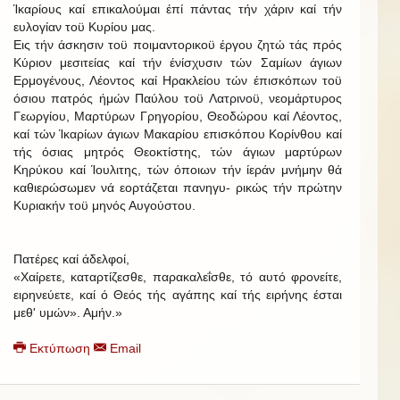
Ίκαρίους καί επικαλούμαι έπί πάντας τήν χάριν καί τήν
ευλογίαν τοϋ Κυρίου μας.
Εις τήν άσκησιν τοϋ ποιμαντορικοϋ έργου ζητώ τάς πρός
Κύριον μεσιτείας καί τήν ένίσχυσιν τών Σαμίων άγιων
Ερμογένους, Λέοντος καί Ηρακλείου τών έπισκόπων τοϋ
όσιου πατρός ήμών Παύλου τοϋ Λατρινοϋ, νεομάρτυρος
Γεωργίου, Μαρτύρων Γρηγορίου, Θεοδώρου καί Λέοντος,
καί τών Ίκαρίων άγιων Μακαρίου επισκόπου Κορίνθου καί
τής όσιας μητρός Θεοκτίστης, τών άγιων μαρτύρων
Κηρύκου καί Ίουλιτης, τών όποιων τήν ίεράν μνήμην θά
καθιερώσωμεν νά εορτάζεται πανηγυ- ρικώς τήν πρώτην
Κυριακήν τοϋ μηνός Αυγούστου.
Πατέρες καί άδελφοί,
«Χαίρετε, καταρτίζεσθε, παρακαλεΐσθε, τό αυτό φρονείτε,
ειρηνεύετε, καί ό Θεός τής αγάπης καί τής ειρήνης έσται
μεθ' υμών». Αμήν.»
Εκτύπωση
Email