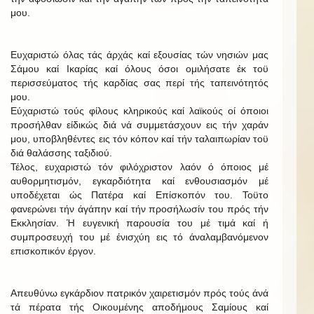
μου.
Ευχαριστώ όλας τάς άρχάς καί εξουσίας τών νησιών μας
Σάμου καί Ικαρίας καί όλους όσοι ομιλήσατε έκ τοϋ
περισσεύματος τής καρδίας σας περί τής ταπεινότητός
μου.
Εύχαριστώ τούς φίλους κληρικούς καί λαϊκούς οί όποιοι
προσήλθαν είδικώς διά νά συμμετάσχουν εις τήν χαράν
μου, υποβληθέντες εις τόν κόπον καί τήν ταλαιπωρίαν τοϋ
διά θαλάσσης ταξιδιού.
Τέλος, ευχαριστώ τόν φιλόχριστον λαόν ό όποιος μέ
αυθορμητισμόν, εγκαρδιότητα καί ενθουσιασμόν μέ
υποδέχεται ώς Πατέρα καί Επίσκοπόν του. Τοϋτο
φανερώνει τήν άγάπην καί τήν προσήλωσίν του πρός τήν
Εκκλησίαν. Ή ευγενική παρουσία του μέ τιμά καί ή
συμπροσευχή του μέ ένισχύη εις τό άναλαμβανόμενον
επισκοπικόν έργον.
Απευθύνω εγκάρδιον πατρικόν χαιρετισμόν πρός τούς άνά
τά πέρατα τής Οικουμένης αποδήμους Σαμίους καί