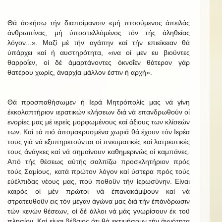
Θά άσκήσω τήν διαποίμανσιν «μή πτοούμενος άπειλάς
άνθρωπίνας, μή ύποστελλόμένος τόν τής άληθείας
λόγον...». Μαζί μέ τήν αγάπην καί τήν επιείκειαν θά
ύπάρχει καί ή αυστηρότητα, «ινα οί μεν ευ βιοϋντες
θαρροΐεν, οί δέ άμαρτάνοντες όκνοΐεν θάτερον γάρ
θατέρου χωρίς, άναρχία μάλλον έστιν ή αρχή».
Θά προσπαθήσωμεν ή Ιερά Μητρόπολίς μας νά γίνη
έκκολαπτήριον ιερατικών κλήσεων διά νά επανδρωθούν οί
ενορίες μας μέ ιερείς μορφωμένους καί άξιους των κλίσεών
των. Καί τά πιό άπομακρυσμένα χωριά θά έχουν τόν Ιερέα
τους γιά νά εξυπηρετούνται οί πνευματικές καί λατρευτικές
τους άνάγκες καί νά σημαίνουν καθημερινώς οί καμπάνες.
Από τής θέσεως αύτής σαλπίζω προσκλητήριον πρός
τούς Σαμίους, κατά πρώτον λόγον καί ύστερα πρός τούς
εύέλπιδας νέους μας, πού ποθοϋν τήν ίερωσύνην. Είναι
καιρός οί μέν πρώτοι νά έπανακάμψουν καί νά
στρατευθοϋν εις τόν μέγαν άγώνα μας διά τήν έπάνδρωσιν
τών κενών θέσεων, οί δέ άλλοι νά μάς γνωρίσουν έκ τοϋ
πλησίον. Καί είμαι βέβαιος ότι θά εκτιμήσουν τήν άγνότητα