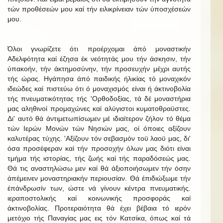
τών προθέσεών μου καί τήν ειλικρίνειαν τών ύποσχέσεών
μου.
Όλοι γνωρίζετε ότι προέρχομαι άπό μοναστικήν
Αδελφότητα καί έζησα έκ νεότητάς μου τήν άσκησιν, τήν
ύπακοήν, τήν άκτημοσύνην, τήν προσευχήν μέχρι αυτής
τής ώρας. Ηγάπησα άπό παιδικής ήλικίας τό μοναχικόν
ιδεώδες καί πιστεύω ότι ό μοναχισμός είναι ή άκτινοβολία
τής πνευματικότητας τής 'Ορθοδοξίας, τά δέ μοναστήρια
μας αληθινοί προμαχώνες καί αλύγιστοι κυματοθραϋστες.
Δι' αυτό θά άντιμετωπίσωμεν μέ ιδιαίτερον ζήλον τό θέμα
τών Ιερών Μονών τών Νησιών μας, οί όποιες αξίζουν
καλυτέρας τύχης. 'Αξίζουν τόν σεβασμόν τοϋ λαοϋ μας, δι'
όσα προσέφεραν καί τήν προσοχήν όλων μας διότι είναι
τμήμα τής ιστορίας, τής ζωής καί τής παραδόσεώς μας.
Θά τις αναστηλώσω μεν καί θά άξιοποιήσωμεν τήν όσην
άπέμεινεν μοναστηριακήν περιουσίαν. Θά έπιδιώξωμε τήν
έπάνδρωσίν των, ώστε νά γίνουν κέντρα πνευματικής.
ιεραποστολικής καί κοινωνικής προσφοράς καί
άκτινοβολίας. Προτεραιότητα θά έχει βέβαια τό ιερόν
μετόχιο τής Παναγίας μας εις τόν Κατσίκα, όπως καί τά