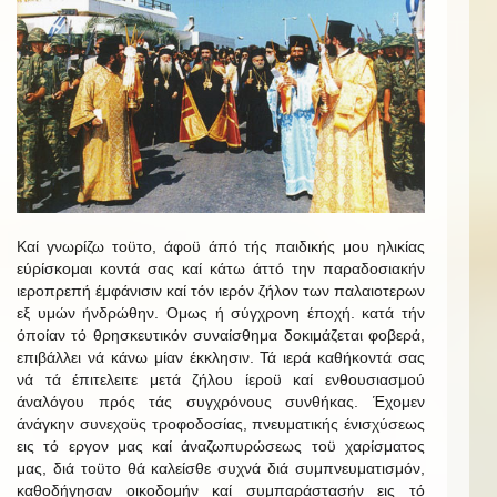
Καί γνωρίζω τοϋτο, άφοϋ άπό τής παιδικής μου ηλικίας
εύρίσκομαι κοντά σας καί κάτω άττό την παραδοσιακήν
ιεροπρεπή έμφάνισιν καί τόν ιερόν ζήλον των παλαιοτερων
εξ υμών ήνδρώθην. Ομως ή σύγχρονη έποχή. κατά τήν
όποίαν τό θρησκευτικόν συναίσθημα δοκιμάζεται φοβερά,
επιβάλλει νά κάνω μίαν έκκλησιν. Τά ιερά καθήκοντά σας
νά τά έπιτελειτε μετά ζήλου ίεροϋ καί ενθουσιασμού
άναλόγου πρός τάς συγχρόνους συνθήκας. Έχομεν
άνάγκην συνεχοϋς τροφοδοσίας, πνευματικής ένισχύσεως
εις τό εργον μας καί άναζωπυρώσεως τοϋ χαρίσματος
μας, διά τοϋτο θά καλείσθε συχνά διά συμπνευματισμόν,
καθοδήγησαν οικοδομήν καί συμπαράστασήν εις τό