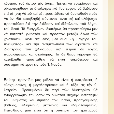
κόσμου, τοϋ άρτου τής ζωής. Πρέπει νά γνωρίσουν καί
οίκειοποιηθουν τό άπολυτρωτικό Του εργον, νά βαδίσονν
επί τά Ιχνη Αύτοϋ καί μέ προσπάθειες νά όμοιωθοϋν πρός
Αυτόν. Θά καταβληθή σύντονος, εντατική καί ολόψυχος
προσπάθεια διά τήν διάδοσιν καί έξάπλωσιν τοϋ λόγου
τοϋ Θεοϋ. Τό Ευαγγέλιον ιδιαιτέρως θά προσπαθήσω μεν
νά καταστή γνωστόν καί προσιτόν μεταξύ όλων τών
χριστιανών, διότι άφ' ενός μέν είναι «ή μάχαιρα τοϋ
πνεύματος» διά τήν άντιμετώπισιν τών αιρέσεων καί
ιδιαιτέρους τοϋ χιλιασμού, άφ' έτέρου δέ λόγος
παρακλήσεως καί οικοδομής. Τό δέ θειον κήρυγμα θά
καταβληθή προσπάθεια νά είναι πυκνότερον καί
συστηματικότερον εις τούς Ί. Ναούς.
Επίσης φροντίδα μας μέλλει νά είναι ή ευπρέπεια, ή
εύσχημοσύνη, ή μεγαλοπρέπεια καί ή τάξις εις τήν θ.
λατρείαν. Προκειμένου δε περί τών Μυστηρίων θά
ένθαρρύνωμεν την όσον τό δυνατόν συχνήν Μετάληψιν
τοϋ Σώματος καί Αίματος τον Ίησοϋ, προηγουμένης
βαθείας, ειλικρινούς μετανοίας καί έξομολογήσεως.
Πεποίθησίς μου είναι ότι ή σωτηρία τον χριστιανού