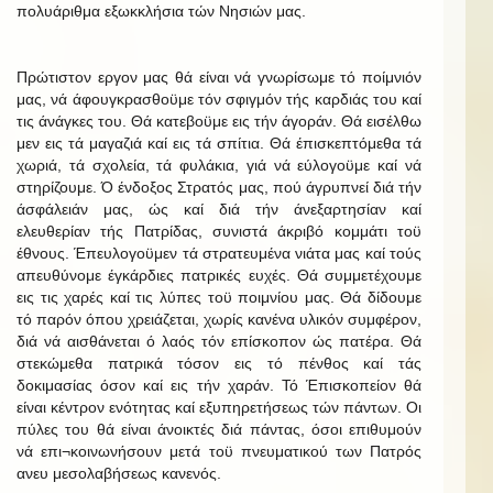
πολυάριθμα εξωκκλήσια τών Νησιών μας.
Πρώτιστον εργον μας θά είναι νά γνωρίσωμε τό ποίμνιόν
μας, νά άφουγκρασθοϋμε τόν σφιγμόν τής καρδιάς του καί
τις άνάγκες του. Θά κατεβοϋμε εις τήν άγοράν. Θά εισέλθω
μεν εις τά μαγαζιά καί εις τά σπίτια. Θά έπισκεπτόμεθα τά
χωριά, τά σχολεία, τά φυλάκια, γιά νά εύλογοϋμε καί νά
στηρίζουμε. Ό ένδοξος Στρατός μας, πού άγρυπνεί διά τήν
άσφάλειάν μας, ώς καί διά τήν άνεξαρτησίαν καί
ελευθερίαν τής Πατρίδας, συνιστά άκριβό κομμάτι τοϋ
έθνους. Έπευλογοϋμεν τά στρατευμένα νιάτα μας καί τούς
απευθύνομε έγκάρδιες πατρικές ευχές. Θά συμμετέχουμε
εις τις χαρές καί τις λύπες τοϋ ποιμνίου μας. Θά δίδουμε
τό παρόν όπου χρειάζεται, χωρίς κανένα υλικόν συμφέρον,
διά νά αισθάνεται ό λαός τόν επίσκοπον ώς πατέρα. Θά
στεκώμεθα πατρικά τόσον εις τό πένθος καί τάς
δοκιμασίας όσον καί εις τήν χαράν. Τό Έπισκοπείον θά
είναι κέντρον ενότητας καί εξυπηρετήσεως τών πάντων. Οι
πύλες του θά είναι άνοικτές διά πάντας, όσοι επιθυμούν
νά επι¬κοινωνήσουν μετά τοϋ πνευματικού των Πατρός
ανευ μεσολαβήσεως κανενός.