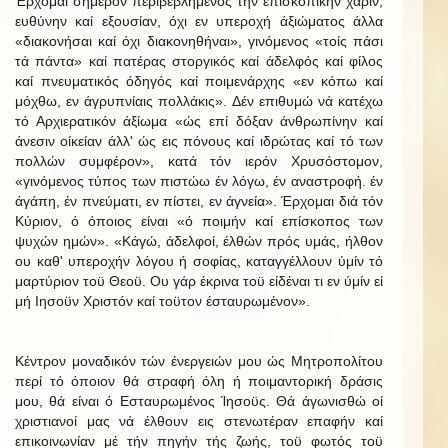
Έρχομαι σήμερον περιβεβλημένος τήν επισκοπικήν χάριν,
ευθύνην καί εξουσίαν, όχι εν υπεροχή άξιώματος άλλα
«διακονήσαι καί όχι διακονηθήναι», γινόμενος «τοίς πάσι
τά πάντα» καί πατέρας στοργικός καί άδελφός καί φίλος
καί πνευματικός όδηγός καί ποιμενάρχης «εν κόπω καί
μόχθω, εν άγρυπνίαις πολλάκις». Δέν επιθυμώ νά κατέχω
τό Αρχιερατικόν άξίωμα «ώς επί δόξαν άνθρωπίνην καί
άνεσιν οίκείαν άλλ' ώς εις πόνους καί ιδρώτας καί τό των
πολλών συμφέρον», κατά τόν ιερόν Χρυσόστομον,
«γινόμενος τύπος των πιστώω έν λόγω, έν αναστροφή. έν
άγάπη, έν πνεύματι, εν πίστει, εν άγνεία». Έρχομαι διά τόν
Κύριον, ό όποιος είναι «ό ποιμήν καί επίσκοπος των
ψυχών ημών». «Κάγώ, άδελφοί, έλθών πρός υμάς, ήλθον
ου καθ' υπεροχήν λόγου ή σοφίας, καταγγέλλουν ύμίν τό
μαρτύριον τοϋ Θεοϋ. Ου γάρ έκρινα τοϋ είδέναι τι εν ύμίν εί
μή Ιησοϋν Χριστόν καί τοϋτον έσταυρωμένον».
Κέντρον μοναδικόν τών ένεργειών μου ώς Μητροπολίτου
περί τό όποιον θά στραφή όλη ή ποιμαντορική δράσις
μου, θά είναι ό Εσταυρωμένος Ίησοϋς. Θά άγωνισθώ οί
χριστιανοί μας νά έλθουν εις στενωτέραν επαφήν καί
επικοινωνίαν μέ τήν πηγήν τής ζωής, τοϋ φωτός τοϋ