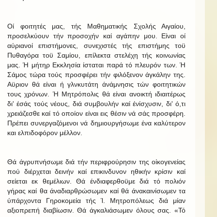
Οί φοιτητές μας, τής Μαθηματικής Σχολής Αιγαίου,
προσελκύουν τήν προσοχήν καί αγάπην μου. Είναι οί
αύριανοί επιστήμονες, συνεχιστές τής επιστήμης τοϋ
Πυθαγόρα τοϋ Σαμίου, επίλεκτα στελέχη τής κοινωνίας
μας. Ή μήτηρ Εκκλησία ίσταται παρά τό πλευρόν των. Ή
Σάμος τώρα τούς προσφέρει τήν φιλόξενον άγκάλην της.
Αϋριον θά είναι ή γλνκυτάτη άνάμνησις τών φοιτητικών
τους χρόνων. Ή Μητρόπολις θά είναι ανοικτή ιδιαιτέρως
δι' έσάς τούς νέους, διά συμβουλήν καί ένίσχυσιν, δι' ό,τι
χρειάζεσθε καί τό οποίον είναι εις θέσιν νά σάς προσφέρη.
Πρέπει συνεργαζόμενοι νά δημιουργήσωμε ένα καλύτερον
και ελπιδοφόρον μέλλον.
Θά άγρυπνήσωμε διά τήν περιφρούρησιν της οίκογενείας
πού διέρχεται δεινήν καί επικινδυνον ηθικήν κρίσιν καί
σείεται εκ θεμέλιων. Θά ένδιαφερθοϋμε διά τό πολιόν
γήρας καί θα άναδιαρθρώσωμεν καί θά άνακαινίσωμεν τα
ύπάρχοντα Γηροκομεία τής Ί. Μητροπόλεως διά μίαν
αξιοπρεπή διαβίωσιν. Θά άγκαλιάσωμεν όλους σας. «Τό