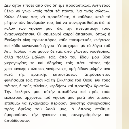
Δεν ζητώ τίποτε άπό σάς δι' έμέ προσωπικώς. Αντιθέτως
θέλω νά γίνω «τοίς πάσι τά πάντα, ϊνα τινάς σώσω».
Καλώ όλους σας νά προσέλθετε, ό καθένας κατά τό
μέτρον τών δυνάμεών του, διά νά συνεργασθοϋμε διά τό
καλόν τών νησιών μας, διά τήν πνευματικήν τους
άνασυγκρότησιν. Οί σημερινοί καιροί άπαιτούν, όπως ή
Εκκλησία γίνη πρωτοπόρος κάθε πνευματικής κινήσεως
καί κάθε κοινωνικού έργου. Υπόσχομαι, μέ τά λόγια τοϋ
Άπ. Παύλου: «ου μόνον δέ ταϊς άπό γλώττας νουθεσίαις,
άλλά πολλώ μάλλον ταϊς άπό τοϋ ίδίου μου βίου
χιεραγωγίαις τε καί όδηγίαις τοίς πάσι τύπος τής
χριστιανικής πολιτείας γινόμενος», «μή δίδων μώμόν τινα
κατά τής ιερατικής καταστάσεως, άπρόσκοπτος
φανήσομαι τοίς πάσι καί τή Εκκλησία τοϋ Θεοϋ, ϊνα τούς
πάντας ή τούς πλείους κερδήσω καί προσάξω Χριστώ».
Τήν έκκλησίν μου αύτήν άπευθύνω καί πρός τούς
εκλεκτούς άρχοντας τοϋ νησιού μας μετά τών όποιων
έπιθυμώ νά έγκαινιάσω περίοδον άγαστής συνεργασίας
πρός όφελος τοϋ λαοϋ μας, ό όποιος επιθυμεί
όμοροοϋσαν τήν ηγεσίαν του, συνεργαζομένην καί
άποδίδουσαν.