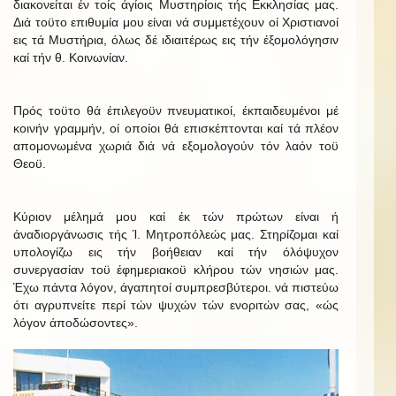
διακονείται έν τοίς άγίοις Μυστηρίοις τής Εκκλησίας μας.
Διά τοϋτο επιθυμία μου είναι νά συμμετέχουν οί Χριστιανοί
εις τά Μυστήρια, όλως δέ ιδιαιτέρως εις τήν έξομολόγησιν
καί τήν θ. Κοινωνίαν.
Πρός τοϋτο θά έπιλεγοϋν πνευματικοί, έκπαιδευμένοι μέ
κοινήν γραμμήν, οί οποίοι θά επισκέπτονται καί τά πλέον
απομονωμένα χωριά διά νά εξομολογούν τόν λαόν τοϋ
Θεοϋ.
Κύριον μέλημά μου καί έκ τών πρώτων είναι ή
άναδιοργάνωσις τής Ί. Μητροπόλεώς μας. Στηρίζομαι καί
υπολογίζω εις τήν βοήθειαν καί τήν όλόψυχον
συνεργασίαν τοϋ έφημεριακοϋ κλήρου τών νησιών μας.
Έχω πάντα λόγον, άγαπητοί συμπρεσβύτεροι. νά πιστεύω
ότι αγρυπνείτε περί τών ψυχών τών ενοριτών σας, «ώς
λόγον άποδώσοντες».