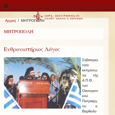
Αρχική
ΜΗΤΡΟΠΟΛΗ
ΜΗΤΡΟΠΟΛΗ
Ενθρονιστήριος Λόγος
Σεβασμιώ
τατε
εκπρόσω
πε τής
Α.Π.Θ.
τοϋ
Οικουμενι
κού
Πατριάρχ
ου κ.
Βαρθολο