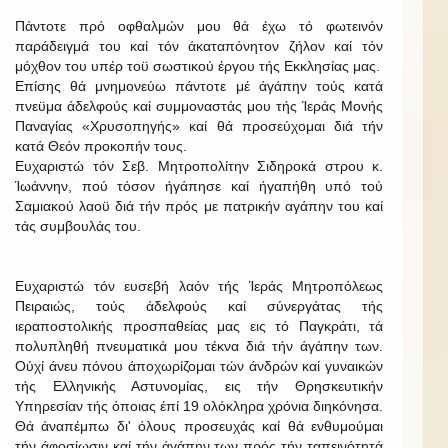
Πάντοτε πρό οφθαλμών μου θά έχω τό φωτεινόν
παράδειγμά του καί τόν άκαταπόνητον ζήλον καί τόν
μόχθον του υπέρ τοϋ σωστικού έργου τής Εκκλησίας μας.
Επίσης θά μνημονεύω πάντοτε μέ άγάπην τούς κατά
πνεϋμα άδελφούς καί συμμοναστάς μου τής Ίεράς Μονής
Παναγίας «Χρυσοπηγής» καί θά προσεύχομαι διά τήν
κατά Θεόν προκοπήν τους.
Ευχαριστώ τόν Σεβ. Μητροπολίτην Σιδηροκά στρου κ.
Ίωάννην, πού τόσον ήγάπησε καί ήγαπήθη υπό τού
Σαμιακού λαοϋ διά τήν πρός με πατρικήν αγάπην του καί
τάς συμβουλάς του.
Ευχαριστώ τόν ευσεβή λαόν τής Ίεράς Μητροπόλεως
Πειραιώς, τούς άδελφούς καί σύνεργάτας τής
ιεραποστολικής προσπαθείας μας εις τό Παγκράτι, τά
πολυπληθή πνευματικά μου τέκνα διά τήν άγάπην των.
Ούχί άνευ πόνου άποχωρίζομαι τών άνδρών καί γυναικών
τής Ελληνικής Αστυνομίας, εις τήν Θρησκευτικήν
Υπηρεσίαν τής όποιας έπί 19 ολόκληρα χρόνια διηκόνησα.
Θά άναπέμπω δι' όλους προσευχάς καί θά ενθυμούμαι
τήν άφοσίωσιν καί τήν άγάπην των πρός τήν ταπεινότητά