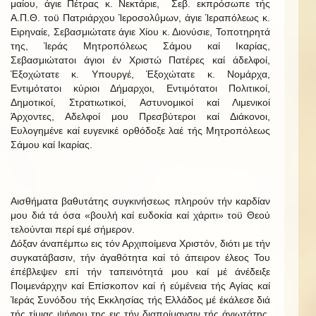
μαίου, άγιε Πέτρας κ. Νεκτάριε, Σεβ. εκπρόσωπε τής
Α.Π.Θ. τοϋ Πατριάρχου Ίεροσολΰμων, άγιε Ίεραπόλεως κ.
Ειρηναίε, Σεβασμιώτατε άγιε Χίου κ. Διονύσιε, Τοποτηρητά
της, Ίεράς Μητροπόλεως Σάμου καί Ικαρίας,
Σεβασμιώτατοι άγιοι έν Χριστώ Πατέρες καί άδελφοί,
Έξοχώτατε κ. Υπουργέ, Έξοχώτατε κ. Νομάρχα,
Εντιμότατοι κύριοι Δήμαρχοι, Εντιμότατοι Πολιτικοί,
Δημοτικοί, Στρατιωτικοί, Αστυνομικοί καί Λιμενικοί
Άρχοντες, Αδελφοί μου Πρεσβύτεροι καί Διάκονοι,
Ευλογημένε καί ευγενικέ ορθόδοξε λαέ τής Μητροπόλεως
Σάμου καί Ικαρίας.
Αισθήματα βαθυτάτης συγκινήσεως πληρούν τήν καρδίαν
μου διά τά όσα «βουλή καί ευδοκία καί χάριτι» τοϋ Θεού
τελούνται περί εμέ σήμερον.
Δόξαν άναπέμπω εις τόν Αρχιποίμενα Χριστόν, διότι με τήν
συγκατάβασιν, τήν άγαθότητα καί τό άπειρον έλεος Του
έπέβλεψεν επί τήν ταπεινότητά μου καί μέ άνέδειξε
Ποιμενάρχην καί Επίσκοπον καί ή εύμένεια τής Αγίας καί
Ίεράς Συνόδου τής Εκκλησίας τής Ελλάδος μέ έκάλεσε διά
τής τίμιας ψήφου της εις τήν διαποίμανσιν τής άγιωτάτης,