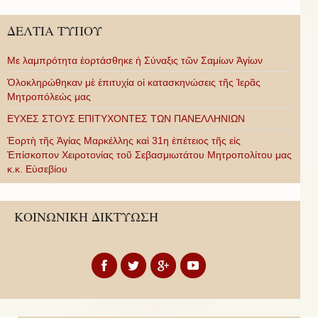
ΔΕΛΤΙΑ ΤΥΠΟΥ
Με λαμπρότητα ἑορτάσθηκε ἡ Σύναξις τῶν Σαμίων Ἁγίων
Ὁλοκληρώθηκαν μὲ ἐπιτυχία οἱ κατασκηνώσεις τῆς Ἱερᾶς
Μητροπόλεώς μας
ΕΥΧΕΣ ΣΤΟΥΣ ΕΠΙΤΥΧΟΝΤΕΣ ΤΩΝ ΠΑΝΕΛΛΗΝΙΩΝ
Ἑορτὴ τῆς Ἁγίας Μαρκέλλης καὶ 31η ἐπέτειος τῆς εἰς
Ἐπίσκοπον Χειροτονίας τοῦ Σεβασμιωτάτου Μητροπολίτου μας
κ.κ. Εὐσεβίου
ΚΟΙΝΩΝΙΚΗ ΔΙΚΤΥΩΣΗ