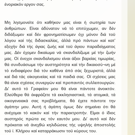
ένοριακόν εργον σας.
Μη λησμονείτε ότι καθήκον μας είναι ή σωτηρία των
άνθρώπων. Είναι άδύνατον νά τό επιτύχωμεν, αν δέν
διδάξωμεν καί δέν φρονηματίσωμεν όχι μόνον διά τοϋ
λόγου καί τής διδασκαλίας, άλλά πρό πάντων καί κατ'
εξοχήν διά τής άγιας ζωής καί τοϋ άγιου παραδείγματος
μας. Δέν έχομεν δικαίωμα νά σκανδαλίζωμε μέ τήν ζωήν
μας. Οί ένοχοι σκανδαλισμου είναι άξιοι βαρείας τιμωρίας,
θά συνδυάσωμε τήν αυστηρότητα καί τήν δικαιοσύ¬νη μέ
τό ενδιαφέρον διά τόν καθένα άπό σάς ξεχωριστά, άλλά
καί διά τάς οίκογενείας καί τά παιδιά σας. Οί σχέσεις μας
θά είναι σχέσεις συνεργών καί προπαντός συλλειτουργών.
Δι' αυτό τό Γραφείον μου θά είναι πάντοτε άνοικτόν.
Ελεύθερα θά έκφράζετε τά εκκλησιαστικά, τά ατομικά, τά
οικογενειακά σας προβλήματα, θά έχετε πάντοτε την
άγάπην μου. Αυτή ή άγάπη όμως δέν σημαίνει ότι θά
ανέχομαι τό κακόν καί τήν παρεκτροπήν. Είμαι ό ίδιος
αυστηρός πρώτα εις τόν εαυτόν μου. Δι' αυτό καί δέν
πρόκειται νά άνεχθώ κηλιδώσεις τής υψηλής άποστολής
τοϋ ί. Κλήρου καί καταρράκωσιν τοϋ κύρους του.