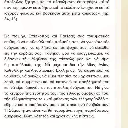
άπολωλός ζητήσω και τό πλανώμενον έπιστρέψω καί τό
συντετριμμένον καταδήσω καί τό εκλείπον ένισχύσω καί τό
ισχυρόν φυλάξω καί βοσκήσω αύτά μετά κρίματος» (Ίερ.
34, 16).
Ώς ποιμήν, Επίσκοπος καί Πατέρας σας πνευματικός
επιθυμώ νά αισθανθώ τούς παλμούς σας, νά γνωρίσω τάς
άνάγκας σας, να ομιλήσω εις τάς ψυχάς σας, νά είσέλθω
εις την καρδίας σας. Καθήκον μου νά εύαγγελίζωμαι, νά
διδάσκω τήν άλήθειαν τής πίστεώς μας και νά είμαι
θεματοφύλακάς της. Νά μάχομαι δια τήν Μίαν, Αγίαν,
Καθολικήν καί Άποστολικήν Εκκλησίαν. Νά διαφωτίζω, νά
νουθετώ, νά αγιάζω, νά είμαι πλησίον του χρίστεπωνυμου
λαοϋ, νά συμμετέχω καί νά κατανοώ τα προβλήματά του
καί νά είμαι άρωγός εις τας ποικίλας άνάγκας του. Νά γίνω
τό κεντρον τής ένότητός του, τής εθνικής ομοψυχίας του,
τής έλληνικότητός του καί φύλακας τών έλληνορθοδόξων
εθίμων καί παραδόσεών μας πού πρέπει νά άναβιώσουν.
Ή Σάμος ήταν, είναι καί θά παραμείνει πηγή παραδόσεως,
ομορφιάς, έλληνικότητός καί χριστιανικής πίστεως.