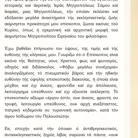
ιστορικής καί άκριτικής Ίεράς Μητροπόλεως Σάμου καί
Ικαρίας, μιας Μητροπόλεως, τήν οποίαν έκλέισαν καί
εδόξασαν μεγάλα άναστήματα τής εκκλησιαστικής ζωής
αείμνηστοι προκάτοχοί μου επίσκοποι, ζώσαι εικόνες τοϋ
Κυρίου, όπως ή ηγεμονική καί αρχοντική μορφή τοϋ
άειμνήστου Μητροπολίτου Ειρηναίου του φιλοσόφου.
Έχω βαθεΐαν έπίγνωσιν τον ύψους, τής τιμής καί τής
ευθύνης τής κλήσεώς μου. Γνωρίζω ότι ό Επίσκοπος είναι
εικόνα τής θεότητας, νους Χριστού, φως καί φωτισμός,
οδηγός καί διδάσκαλος. «Φόβω μεγάλω συνέχομαι»
άναλογιζόμένος τό πνευματικόν βάρος καί τήν ηθικήν
ευθύνην τής ύψηλής επισκοπικής διακονίας, ή όποία είναι
μόχθος καί όχι άνεσις, φροντίδα καί όχι άπόλαυσις,
λειτούργημα υπεύθυνον καί οχι εξουσία ανέλεγκτη. Τό
επισκοπικόν αξίωμα «έργον έστίν, ουκ άνεσις, φροντίς ου
τρυφή, λειτουργία υπεύθυνος, ουκ αρχή ανεξέταστος,
πατρική κηδεμονία ου τυραννική αυτονομία», κατά τόν
άγιον Ισίδωρον τόν Πηλουσιώτην.
Εις εποχήν κατά τήν όποιαν ό άντιθρησκευτικός,
άντιεκκλησιαστικός ξηρός λίβας σαρώνει τά πάντα, «ουκ