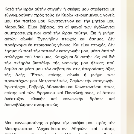
Κατά τήν ίεράν αύτήν στιγμήν ή σκέψις μου στρέφεται μέ
εύγνωμοσύνην πρός τούς έν Κυρίω κεκοιμημένους γονείς
μου τόν πατέρα μου Κωνσταντίνον καί τήν μητέρα μου
Μαρουδιώ. Είμαι βέβαιος, ότι αί ψυχαί των άγάλλονται
συμπροσευχόμενοι κατά τήν ώραν ταύτην. Ειη ή μνήμη
αύτών αίωνία! Έγεννήθην πτωχός καί άσημος. Δέν
προέρχομαι έκ περιφανούς γένους. Καί είμαι πτωχός. Δέν
λησμονώ ποτέ τήν ταπεινήν καταγωγήν μου, μέσα άπό τά
σπλάγχνα τοϋ λαοϋ μας. Καυχώμαι δι' αύτήν. ώς καί διά
τήν σκληράν βιοπάλην τής νεανικής μου ήλικίας πού
έσμίλευσε μέσα μου τόν σεβασμόν στις ύπερούσιες άξιες
τής ζωής. 'Έστω, επίσης, αίωνία ή μνήμη τών
προκατόχων μου Μητροπολιτών, Σαμίων τήν καταγωγήν,
Άριστάρχου, Γαβριήλ, Αθανασίου καί Κωνσταντίνου, όπως
επίσης καί τών Ειρηναίου καί Παντελεήμονος, οί όποιοι
άνέπτυξαν εθνικήν καί κοινωνικήν δράσιν καί
άκτινοβόλησαν πνευματικώς.
Μετ' εύγνωμοσύνης στρέφω τήν σκέψιν μου πρός τόν
Μακαριώτατον 'Αρχιεπίσκοπον Αθηνών καί πάσης