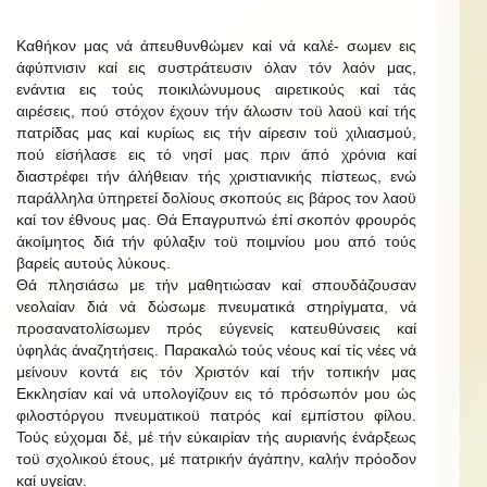
Καθήκον μας νά άπευθυνθώμεν καί νά καλέ- σωμεν εις
άφύπνισιν καί εις συστράτευσιν όλαν τόν λαόν μας,
ενάντια εις τούς ποικιλώνυμους αιρετικούς καί τάς
αιρέσεις, πού στόχον έχουν τήν άλωσιν τοϋ λαοϋ καί τής
πατρίδας μας καί κυρίως εις τήν αίρεσιν τοϋ χιλιασμού,
πού είσήλασε εις τό νησί μας πριν άπό χρόνια καί
διαστρέφει τήν άλήθειαν τής χριστιανικής πίστεως, ενώ
παράλληλα ύπηρετεί δολίους σκοπούς εις βάρος τον λαοϋ
καί τον έθνους μας. Θά Επαγρυπνώ έπί σκοπόν φρουρός
άκοίμητος διά τήν φύλαξιν τοϋ ποιμνίου μου από τούς
βαρείς αυτούς λύκους.
Θά πλησιάσω με τήν μαθητιώσαν καί σπουδάζουσαν
νεολαίαν διά νά δώσωμε πνευματικά στηρίγματα, νά
προσανατολίσωμεν πρός εύγενείς κατευθύνσεις καί
ύφηλάς άναζητήσεις. Παρακαλώ τούς νέους καί τίς νέες νά
μείνουν κοντά εις τόν Χριστόν καί τήν τοπικήν μας
Εκκλησίαν καί νά υπολογίζουν εις τό πρόσωπόν μου ώς
φιλοστόργου πνευματικοϋ πατρός καί εμπίστου φίλου.
Τούς εύχομαι δέ, μέ τήν εύκαιρίαν τής αυριανής ένάρξεως
τοϋ σχολικού έτους, μέ πατρικήν άγάπην, καλήν πρόοδον
καί υγείαν.