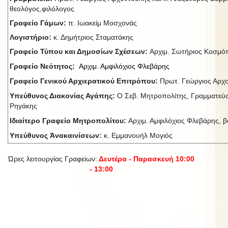
θεολόγος,φιλόλογος
Γραφείο Γάμων:
π. Ιωακείμ Μοσχονάς
Λογιστήριο:
κ. Δημήτριος Σταματάκης
Γραφείο Τύπου και Δημοσίων Σχέσεων:
Αρχιμ. Σωτήριος Κοσμ
Γραφείο Νεότητος:
Αρχιμ. Αμφιλόχιος Φλεβάρης
Γραφείο Γενικού Αρχιερατικού Επιτρόπου:
Πρωτ. Γεώργιος Αρχ
Υπεύθυνος Διακονίας Αγάπης:
Ο Σεβ. Μητροπολίτης, Γραμματεύς
Ρηγάκης
Ιδιαίτερο Γραφείο Μητροπολίτου:
Αρχιμ. Αμφιλόχιος Φλεβάρης, βο
Υπεύθυνος Ἀνακαινίσεων:
κ. Εμμανουήλ Μογιός
Ώρες λειτουργίας Γραφείων:
Δευτέρα - Παρασκευή 10:00
- 13:00