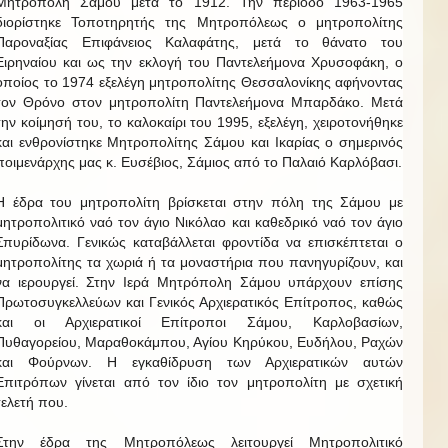
Μητρόπολη Σάμου μετά το 1912. Την περίοδο 1963-1965
διορίστηκε Τοποτηρητής της Μητροπόλεως ο μητροπολίτης
Παροναξίας Επιφάνειος Καλαφάτης, μετά το θάνατο του
Ειρηναίου και ως την εκλογή του Παντελεήμονα Χρυσοφάκη, ο
οποίος το 1974 εξελέγη μητροπολίτης Θεσσαλονίκης αφήνοντας
τον Θρόνο στον μητροπολίτη Παντελεήμονα Μπαρδάκο. Μετά
την κοίμησή του, το καλοκαίρι του 1995, εξελέγη, χειροτονήθηκε
και ενθρονίστηκε Μητροπολίτης Σάμου και Ικαρίας ο σημερινός
ποιμενάρχης μας κ. Ευσέβιος, Σάμιος από το Παλαιό Καρλόβασι.
Η έδρα του μητροπολίτη βρίσκεται στην πόλη της Σάμου με
μητροπολιτικό ναό τον άγιο Νικόλαο και καθεδρικό ναό τον άγιο
Σπυρίδωνα. Γενικώς καταβάλλεται φροντίδα να επισκέπτεται ο
μητροπολίτης τα χωριά ή τα μοναστήρια που πανηγυρίζουν, και
να ιερουργεί. Στην Ιερά Μητρόπολη Σάμου υπάρχουν επίσης
Πρωτοσυγκελλεύων και Γενικός Αρχιερατικός Επίτροπος, καθώς
και οι Αρχιερατικοί Επίτροποι Σάμου, Καρλοβασίων,
Πυθαγορείου, Μαραθοκάμπου, Αγίου Κηρύκου, Ευδήλου, Ραχών
και Φούρνων. Η εγκαθίδρυση των Αρχιερατικών αυτών
Επιτρόπων γίνεται από τον ίδιο τον μητροπολίτη με σχετική
τελετή που.
Στην έδρα της Μητροπόλεως λειτουργεί Μητροπολιτικό