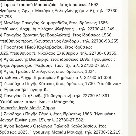
1) Τιμίου Σταυροῦ Μαυρατζαῖοι, ἔτος ἱδρύσεως 1592.
Ἡγούμενος: Ἀρχιμ. Μακάριος Δελιογλάνης (μον. 6), τηλ. 22730-
37.798.
2) Μεγάλης Παναγίας Κουμαραδαῖοι, ἔτος ἱδρύσεως 1586.
Υπέθυνος Αρχιμ. Αμφιλόχιος Φλεβάρης , τηλ. 22730-41.249.
3) Παναγίας Βροντιανῆς (Βουρλιῶτες), ἔτος ἱδρύσεως 1566.
Υπεύθυνος πρωτ. Κωνσταντίνος Λάνδορυ , τηλ. 22730-93.255.
4) Προφήτου Ἠλιού Καρλοβασίου, ἔτος ἱδρύσεως
1625.Υπεύθυνος π. Νικόλαος Ελευθερίου τηλ. 22730- 89355.
5) Ἁγίας Ζώνης Βλαμαρῆς, ἔτος ἱδρύσεως 1695. Ηγούμενος :
Ἀρχιμ. Αμφιλόχιος Φλεβάρης (μον. 3), τηλ. 22730-27.587.
6) Ἁγίας Τριάδος Μυτιληνιῶν, ἔτος ἱδρύσεως 1824.
ὙπεύθυνοςΑρχιμ. Βησσαρίων Κηρύκου-τηλ. 22730-51.339.
7) Ζωοδόχου Πηγῆς Κότσικα, ἔτος ἱδρύσεως 1730. Ὑπεύθυνος•
π. Ἐμμανουήλ Γιαγουρτᾶς.
8) Παναγίας Σπηλιανῆς (Πυθαγόρειον), τηλ. 22730-61.361.
῾Υπεύθυνος• πρωτ. Ιωακείμ Μοσχονάς
Γυναικείες Ιερές Μονές Σάμου
1) Ζωοδόχου Πηγῆς Σάμου, ἔτος ἱδρύσεως 1866. Ἡγουμένη•
Μοναχή Ευνίκη (μον.15), τηλ. 22730-27.582.
2) Ἁγίου Ἰωάννου Θεολόγου Παλαιοῦ Καρλοβασίου, ἔτος
ἱδρύσεως 1823. Ἡγουμένη: Μαριάμ Μοναχή, τηλ. 22730-32.219.