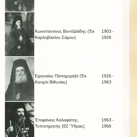
Κωνσταντίνος Βοντζαλίδης (Έκ
1903 -
Καρλοβασίου Σάμου)
1926
Ειρηναίος Παπαμιχαήλ (Έκ
1926 -
Κατιρλι Βιθυνίας)
1963
Έπιφάνιος Καλαφάτης,
1963 -
Τοποτηρητής (Εξ 'Ύδρας)
1966