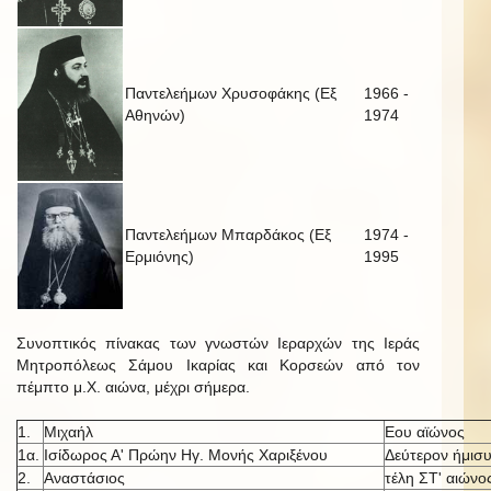
Παντελεήμων Χρυσοφάκης (Εξ
1966 -
Αθηνών)
1974
Παντελεήμων Μπαρδάκος (Εξ
1974 -
Ερμιόνης)
1995
Συνοπτικός πίνακας των γνωστών Ιεραρχών της Ιεράς
Μητροπόλεως Σάμου Ικαρίας και Κορσεών από τον
πέμπτο μ.Χ. αιώνα, μέχρι σήμερα.
1.
Μιχαήλ
Εου αϊώνος
1α.
Ισίδωρος Α' Πρώην Ηγ. Μονής Χαριξένου
Δεύτερον ήμισυ
2.
Αναστάσιος
τέλη ΣΤ' αιώνο