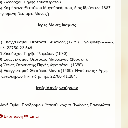
3) Ζωοδόχου Πηγῆς Κακοπέρατου.
4) Κοιμήσεως Θεοτόκου Μαραθοκάμπου, ἔτος ἱδρύσεως 1887.
Ηγουμένη Νεκταρία Μοναχή
Ιερές Μονές Ικαρίας
1) Εὐαγγελισμοῦ Θεοτόκου Λευκάδος (1775). Ἡγουμένη:---------,
τηλ. 22750-22.549.
2) Ζωοδόχου Πηγῆς Γλαρέδων (1890).
3) Εὐαγγελισμοῦ Θεοτόκου Μαβριάνου (18ος αἰ.).
4) Ὁσίας Θεοκτίστης Πηγῆς Φραντάτου (1688).
5) Εὐαγγελισμοῦ Θεοτόκου Μοντέ (1460). Ηγούμενος • Ἀρχιμ.
Παντελεήμων Νικητίδης τηλ. 22750-41.254.
Ιερές Μονές Φούρνων
Μονή Τιμίου Προδρόμου. Ὑπεύθυνος: π. Ἰωάννης Παναγιώτου.
Εκτύπωση
Email