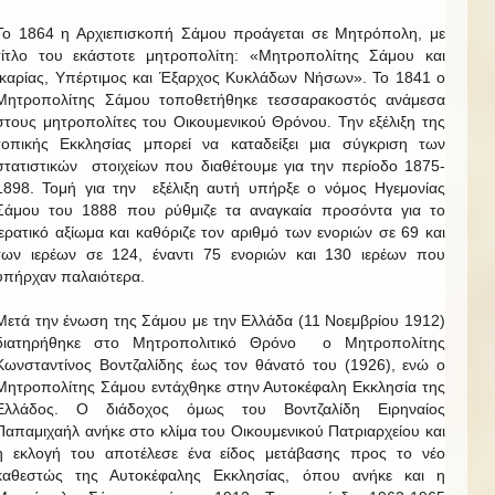
Το 1864 η Αρχιεπισκοπή Σάμου προάγεται σε Μητρόπολη, με
τίτλο του εκάστοτε μητροπολίτη: «Μητροπολίτης Σάμου και
Ικαρίας, Υπέρτιμος και Έξαρχος Κυκλάδων Νήσων». Το 1841 ο
Μητροπολίτης Σάμου τοποθετήθηκε τεσσαρακοστός ανάμεσα
στους μητροπολίτες του Οικουμενικού Θρόνου. Την εξέλιξη της
τοπικής Εκκλησίας μπορεί να καταδείξει μια σύγκριση των
στατιστικών στοιχείων που διαθέτουμε για την περίοδο 1875-
1898. Τομή για την εξέλιξη αυτή υπήρξε ο νόμος Ηγεμονίας
Σάμου του 1888 που ρύθμιζε τα αναγκαία προσόντα για το
ιερατικό αξίωμα και καθόριζε τον αριθμό των ενοριών σε 69 και
των ιερέων σε 124, έναντι 75 ενοριών και 130 ιερέων που
υπήρχαν παλαιότερα.
Μετά την ένωση της Σάμου με την Ελλάδα (11 Νοεμβρίου 1912)
διατηρήθηκε στο Μητροπολιτικό Θρόνο ο Μητροπολίτης
Κωνσταντίνος Βοντζαλίδης έως τον θάνατό του (1926), ενώ ο
Μητροπολίτης Σάμου εντάχθηκε στην Αυτοκέφαλη Εκκλησία της
Ελλάδος. Ο διάδοχος όμως του Βοντζαλίδη Ειρηναίος
Παπαμιχαήλ ανήκε στο κλίμα του Οικουμενικού Πατριαρχείου και
η εκλογή του αποτέλεσε ένα είδος μετάβασης προς το νέο
καθεστώς της Αυτοκέφαλης Εκκλησίας, όπου ανήκε και η