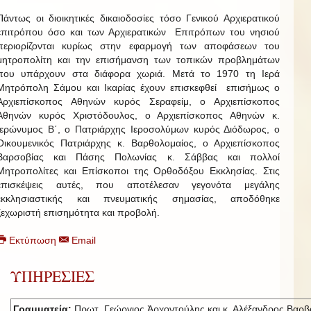
Πάντως οι διοικητικές δικαιοδοσίες τόσο Γενικού Αρχιερατικού
επιτρόπου όσο και των Αρχιερατικών Επιτρόπων του νησιού
περιορίζονται κυρίως στην εφαρμογή των αποφάσεων του
μητροπολίτη και την επισήμανση των τοπικών προβλημάτων
που υπάρχουν στα διάφορα χωριά. Μετά το 1970 τη Ιερά
Μητρόπολη Σάμου και Ικαρίας έχουν επισκεφθεί επισήμως ο
Αρχιεπίσκοπος Αθηνών κυρός Σεραφείμ, ο Αρχιεπίσκοπος
Αθηνών κυρός Χριστόδουλος, ο Αρχιεπίσκοπος Αθηνών κ.
Ιερώνυμος Β΄, ο Πατριάρχης Ιεροσολύμων κυρός Διόδωρος, ο
Οικουμενικός Πατριάρχης κ. Βαρθολομαίος, ο Αρχιεπίσκοπος
Βαρσοβίας και Πάσης Πολωνίας κ. Σάββας και πολλοί
Μητροπολίτες και Επίσκοποι της Ορθοδόξου Εκκλησίας. Στις
επισκέψεις αυτές, που αποτέλεσαν γεγονότα μεγάλης
εκκλησιαστικής και πνευματικής σημασίας, αποδόθηκε
ξεχωριστή επισημότητα και προβολή.
Εκτύπωση
Email
ΥΠΗΡΕΣΙΕΣ
Γραμματεία:
Πρωτ. Γεώργιος Ἀρχοντούλης και κ. Αλέξανδρος Βαρβ