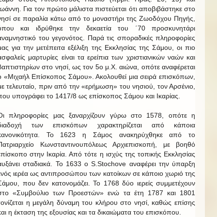
Ιωάννη. Για τον πρώτο μάλιστα πιστεύεται ότι αποβιβάστηκε στο
νησί σε παραλία κάτω από το μοναστήρι της Ζωοδόχου Πηγής,
όπου και ιδρύθηκε την δεκαετία του ΄70 προσκυνητάρι
αναμνηστικό του γεγονότος. Παρά τις σποραδικές πληροφορίες
μας για την μετέπειτα εξέλιξη της Εκκλησίας της Σάμου, οι πιο
ασφαλείς μαρτυρίες είναι τα ερείπια των χριστιανικών ναών και
βαπτιστηρίων στο νησί, ως τον 5ο μ.Χ. αιώνα, οπότε αναφέρεται
ο «Μιχαήλ Επίσκοπος Σάμου». Ακολουθεί μια σειρά επισκόπων,
με τελευταίο, πριν από την «ερήμωση» του νησιού, τον Αρσένιο,
που υπογράφει το 1417/8 ως επίσκοπος Σάμου και Ικαρίας.
Οι πληροφορίες μας ξαναρχίζουν γύρω στο 1578, οπότε η
διαδοχή των επισκόπων χαρακτηρίζεται από κάποια
κανονικότητα. Το 1623 η Σάμος ανακηρύχθηκε από το
Πατριαρχείο Κωνσταντινουπόλεως Αρχιεπισκοπή, με βοηθό
επίσκοπο στην Ικαρία. Από τότε η ισχύς της τοπικής Εκκλησίας
αυξάνει σταδιακά. Το 1633 ο S.Stochove αναφέρει την ύπαρξη
ενός ιερέα ως αντιπροσώπου των κατοίκων σε κάποιο χωριό της
Σάμου, που δεν κατονομάζει. Το 1768 δύο ιερείς συμμετέχουν
στο «Συμβούλιο των Προεστών» ενώ τα έτη 1787 και 1801
τονίζεται η μεγάλη δύναμη του κλήρου στο νησί, καθώς επίσης
και η έκταση της εξουσίας και τα δικαιώματα του επισκόπου.