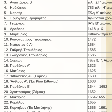
3.
Αναστάσιος Β'
τέλη ΣΤ' αιώνο
4.
Ηράκλειος
783 τέλη Η' αι
5.
Ναρσής
Τέλη Η' αιώνος
6.
Έρμογένης Ιερομάρτης
Αγνώστου χρον
7.
Γεώργιος
ΙΑ'ή IB' αι
ώνος
8.
Αρσένιος
1418 μ. X.
9.
Μαρτύριος
Πιθανόν προ τ
10.
Κωνσταντίνος Τιτουλάριος
1472
11.
Νεόφυτος ό Α'·
1584
12.
Γα6ριήλ Τιτουλάριος
1585
13.
Σωφρόνιος Τιτουλάριος
1585
14.
Συμεών
Τέλη ΙΣΤ'. Αϊών
15.
Παρθένιος Α'
1623
16.
Ματθαίος
1625
17.
’Αθανάσιος Α'· (Σάμιος)
1630
18.
’Άνθιμος Α'. (’Εκ Κίου Βιθυνίας)
1638
19.
Παρθένιος Β'
1644—1652
20.
Χριστοφόρος (Σάμιος)
1652
21.
Μακάριος
1654-1655
22.
Κύριλλος
1655
23.
Κορνήλιος (Έκ Μυτιλήνης)
1655 - 1661