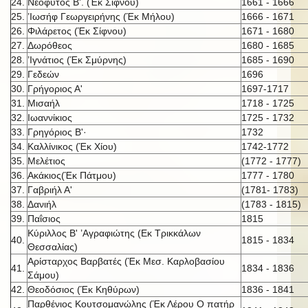
24.
Νεόφυτος Β'. (Έκ Σίφνου)
1661 - 1666
25.
’Ιωσήφ Γεωργειρήνης (Έκ Μήλου)
1666 - 1671
26.
Φιλάρετος (Έκ Σίφνου)
1671 - 1680
27.
Δωρόθεος
1680 - 1685
28.
’Ιγνάτιος (Έκ Σμύρνης)
1685 - 1690
29.
Γεδεών
1696
30.
Γρήγοριος Α'
1697-1717
31.
Μισαήλ
1718 - 1725
32.
Ιωαννίκιος
1725 - 1732
33.
Γρηγόριος Β'·
1732
34.
Καλλίνικος (Έκ Χίου)
1742-1772
35.
Μελέτιος
(1772 - 1777)
36.
Ακάκιος(Έκ Πάτμου)
1777 - 1780
37.
Γαβριήλ Α'
(1781- 1783)
38.
Δανιήλ
(1783 - 1815)
39.
Παΐσιος
1815
Κύριλλος Β' ’Αγραφιώτης (Εκ Τρικκάλων
40.
1815 - 1834
Θεσσαλίας)
Αρίσταρχος Βαρβατές (Έκ Μεσ. Καρλοβασίου
41.
1834 - 1836
Σάμου)
42.
Θεοδόσιος (Έκ Κηθύρων)
1836 - 1841
Παρθένιος Κουτσομανώλης (Έκ Λέρου Ο πατήρ