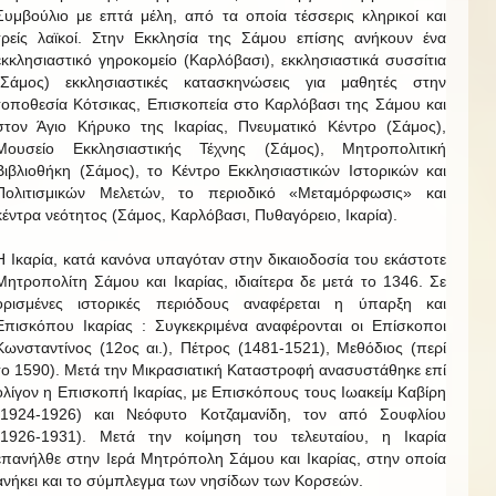
Συμβούλιο με επτά μέλη, από τα οποία τέσσερις κληρικοί και
τρείς λαϊκοί. Στην Εκκλησία της Σάμου επίσης ανήκουν ένα
εκκλησιαστικό γηροκομείο (Καρλόβασι), εκκλησιαστικά συσσίτια
(Σάμος) εκκλησιαστικές κατασκηνώσεις για μαθητές στην
τοποθεσία Κότσικας, Επισκοπεία στο Καρλόβασι της Σάμου και
στον Άγιο Κήρυκο της Ικαρίας, Πνευματικό Κέντρο (Σάμος),
Μουσείο Εκκλησιαστικής Τέχνης (Σάμος), Μητροπολιτική
Βιβλιοθήκη (Σάμος), το Κέντρο Εκκλησιαστικών Ιστορικών και
Πολιτισμικών Μελετών, το περιοδικό «Μεταμόρφωσις» και
κέντρα νεότητος (Σάμος, Καρλόβασι, Πυθαγόρειο, Ικαρία).
Η Ικαρία, κατά κανόνα υπαγόταν στην δικαιοδοσία του εκάστοτε
Μητροπολίτη Σάμου και Ικαρίας, ιδιαίτερα δε μετά το 1346. Σε
ορισμένες ιστορικές περιόδους αναφέρεται η ύπαρξη και
Επισκόπου Ικαρίας : Συγκεκριμένα αναφέρονται οι Επίσκοποι
Κωνσταντίνος (12ος αι.), Πέτρος (1481-1521), Μεθόδιος (περί
το 1590). Μετά την Μικρασιατική Καταστροφή ανασυστάθηκε επί
ολίγον η Επισκοπή Ικαρίας, με Επισκόπους τους Ιωακείμ Καβίρη
(1924-1926) και Νεόφυτο Κοτζαμανίδη, τον από Σουφλίου
(1926-1931). Μετά την κοίμηση του τελευταίου, η Ικαρία
επανήλθε στην Ιερά Μητρόπολη Σάμου και Ικαρίας, στην οποία
ανήκει και το σύμπλεγμα των νησίδων των Κορσεών.