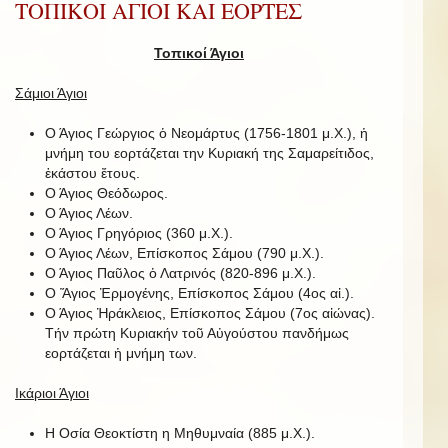
ΤΟΠΙΚΟΙ ΑΓΙΟΙ ΚΑΙ ΕΟΡΤΕΣ
Τοπικοί Άγιοι
Σάμιοι Άγιοι
Ο Άγιος Γεώργιος ὁ Νεομάρτυς (1756-1801 μ.Χ.), ἡ
μνήμη του εορτάζεται την Κυριακή της Σαμαρείτιδος,
ἑκάστου ἔτους.
Ο Άγιος Θεόδωρος.
Ο Άγιος Λέων.
Ο Άγιος Γρηγόριος (360 μ.Χ.).
Ο Άγιος Λέων, Επίσκοπος Σάμου (790 μ.Χ.).
Ο Άγιος Παῦλος ὁ Λατρινός (820-896 μ.Χ.).
Ο Ἅγιος Ἑρμογένης, Επίσκοπος Σάμου (4ος αἰ.).
Ο Άγιος Ἡράκλειος, Επίσκοπος Σάμου (7ος αἰώνας).
Τήν πρώτη Κυριακήν τοῦ Αὐγούστου πανδήμως
εορτάζεται ἡ μνήμη των.
Ικάριοι Άγιοι
Η Οσία Θεοκτίστη η Μηθυμναία (885 μ.Χ.).