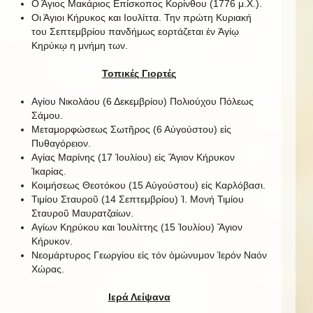
Ο Άγιος Μακάριος Επίσκοπος Κορίνθου (1776 μ.Χ.).
Οι Άγιοι Κήρυκος και Ιουλίττα. Την πρώτη Κυριακή
του Σεπτεμβρίου πανδήμως εορτάζεται ἐν Ἁγίῳ
Κηρύκῳ η μνήμη των.
Τοπικές Γιορτές
Αγίου Νικολάου (6 Δεκεμβρίου) Πολιούχου Πόλεως
Σάμου.
Μεταμορφώσεως Σωτῆρος (6 Αὐγούστου) εἰς
Πυθαγόρειον.
Αγίας Μαρίνης (17 Ἰουλίου) εἰς Ἅγιον Κήρυκον
Ἰκαρίας.
Κοιμήσεως Θεοτόκου (15 Αὐγούστου) εἰς Καρλόβασι.
Τιμίου Σταυροῦ (14 Σεπτεμβρίου) Ἱ. Μονή Τιμίου
Σταυροῦ Μαυρατζαίων.
Αγίων Κηρύκου και Ἰουλίττης (15 Ἰουλίου) Ἅγιον
Κήρυκον.
Νεομάρτυρος Γεωργίου εἰς τόν ὁμώνυμον Ἱερόν Ναόν
Χώρας.
Ιερά Λείψανα