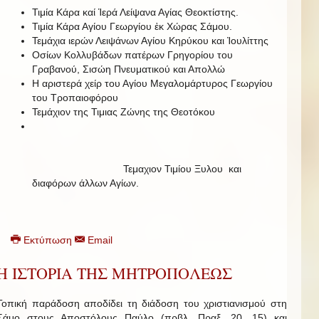
Τιμία Κάρα καί Ἱερά Λείψανα Αγίας Θεοκτίστης.
Τιμία Κάρα Αγίου Γεωργίου ἐκ Χώρας Σάμου.
Τεμάχια ιερών Λειψάνων Αγίου Κηρύκου και Ἰουλίττης
Οσίων Κολλυβάδων πατέρων Γρηγορίου του
Γραβανού, Σισώη Πνευματικού και Απολλώ
Η αριστερά χείρ του Αγίου Μεγαλομάρτυρος Γεωργίου
του Τροπαιοφόρου
Τεμάχιον της Τιμιας Ζώνης της Θεοτόκου
Τεμαχιον Τιμίου Ξυλου και
διαφόρων άλλων Αγίων.
Εκτύπωση
Email
Η ΙΣΤΟΡΙΑ ΤΗΣ ΜΗΤΡΟΠΟΛΕΩΣ
Τοπική παράδοση αποδίδει τη διάδοση του χριστιανισμού στη
Σάμο στους Αποστόλους Παύλο (πρβλ. Πραξ. 20, 15) και