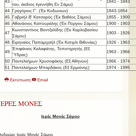
43.
1841 - 1843
του, έκεΐνος έγεννήθη Εν Σάμω)
44.
Γρηγόριος Γ'. (Έκ Κυδωνιων)
1843-1854
45.
Γαβριήλ Β' Κατσαρός (Έκ Βαθέος Σάμου)
1855 - 1900
46.
Αθανάσιος Καπουράλης (Έκ Πύργου Σάμου)
1900 - 1903
Κωνσταντίνος Βοντζαλίδης (Έκ Καρλοβασίου
47.
1903 - 1926
Σάμου)
48.
Ειρηναίος Παπαμιχαήλ (Έκ Κατιρλι Βιθυνίας)
1926 - 1963
Έπιφάνιος Καλαφάτης, Τοποτηρητής (Εξ
49.
1963 - 1966
'Ύδρας)
50.
Παντελεήμων Χρυσοφάκης (Εξ Αθηνών)
1966 - 1974
51.
Παντελεήμων Μπαρδάκος (Εξ Ερμιόνης)
1974 - 1995
Εκτύπωση
Email
ΙΕΡΕΣ ΜΟΝΕΣ
Ιερές Μονές Σάμου
Ανδρώες Ιερές Μονές Σάμου