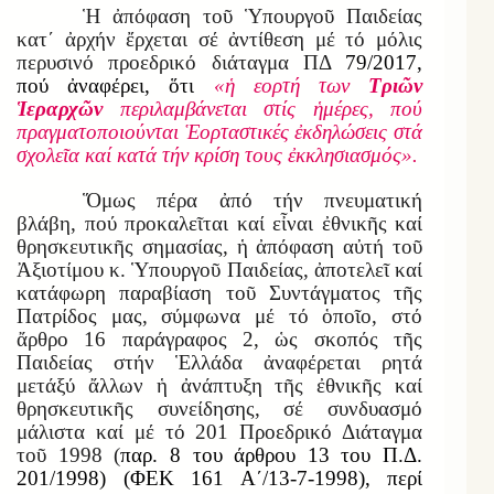
Ἡ ἀπόφαση τοῦ Ὑπουργοῦ Παιδείας
κατ΄ ἀρχήν ἔρχεται σέ ἀντίθεση μέ τό μόλις
περυσινό προεδρικό διάταγμα ΠΔ
79/2017,
πού ἀναφέρει, ὅτι
«ἡ εορτή των
Τριῶν
Ἱεραρχῶν
περιλαμβάνεται στίς ἡμέρες, πού
πραγματοποιούνται Ἑορταστικές ἐκδηλώσεις στά
σχολεῖα καί κατά τήν κρίση τους ἐκκλησιασμός».
Ὅμως πέρα ἀπό τήν πνευματική
βλάβη, πού προκαλεῖται καί εἶναι ἐθνικῆς καί
θρησκευτικῆς σημασίας, ἡ ἀπόφαση αὐτή τοῦ
Ἀξιοτίμου κ. Ὑπουργοῦ Παιδείας, ἀποτελεῖ καί
κατάφωρη παραβίαση τοῦ Συντάγματος τῆς
Πατρίδος μας, σύμφωνα μέ τό ὁποῖο, στό
ἄρθρο 16 παράγραφος 2, ὡς σκοπός τῆς
Παιδείας στήν Ἑλλάδα ἀναφέρεται ρητά
μετάξύ ἄλλων ἡ ἀνάπτυξη τῆς ἐθνικῆς καί
θρησκευτικῆς συνείδησης, σέ συνδυασμό
μάλιστα καί μέ τό 201 Προεδρικό Διάταγμα
τοῦ 1998 (
παρ. 8 του άρθρου 13 του Π.Δ.
201/1998) (ΦΕΚ 161 Α΄/13-7-1998),
περί