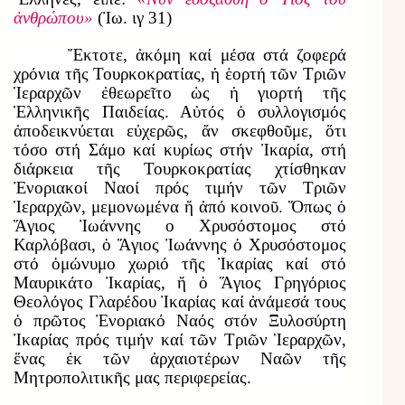
ἀνθρώπου»
(Ἰω. ιγ 31)
Ἔκτοτε, ἀκόμη καί μέσα στά ζοφερά
χρόνια τῆς Τουρκοκρατίας, ἡ ἑορτή τῶν Τριῶν
Ἱεραρχῶν ἐθεωρεῖτο ὡς ἡ γιορτή τῆς
Ἑλληνικῆς Παιδείας. Αὐτός ὁ συλλογισμός
ἀποδεικνύεται εὐχερῶς, ἄν σκεφθοῦμε, ὅτι
τόσο στή Σάμο καί κυρίως στήν Ἰκαρία, στή
διάρκεια τῆς Τουρκοκρατίας χτίσθηκαν
Ἐνοριακοί Ναοί πρός τιμήν τῶν Τριῶν
Ἱεραρχῶν, μεμονωμένα ἤ ἀπό κοινοῦ. Ὅπως ὁ
Ἅγιος Ἰωάννης ο Χρυσόστομος στό
Καρλόβασι, ὁ Ἅγιος Ἰωάννης ὁ Χρυσόστομος
στό ὁμώνυμο χωριό τῆς Ἰκαρίας καί στό
Μαυρικάτο Ἰκαρίας, ἤ ὁ Ἅγιος Γρηγόριος
Θεολόγος Γλαρέδου Ἰκαρίας καί ἀνάμεσά τους
ὁ πρῶτος Ἐνοριακό Ναός στόν Ξυλοσύρτη
Ἰκαρίας πρός τιμήν καί τῶν Τριῶν Ἱεραρχῶν,
ἕνας ἐκ τῶν ἀρχαιοτέρων Ναῶν τῆς
Μητροπολιτικῆς μας περιφερείας.