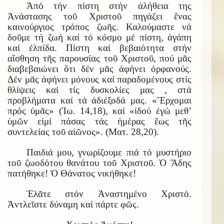
Ἀπό τήν πίστη στήν ἀλήθεια της
Ἀνάστασης τοῦ Χριστοῦ πηγάζει ἕνας
καινούργιος τρόπος ζωῆς. Καλούμαστε νά
δοῦμε τή ζωή καί τό κόσμο μέ πίστη, ἀγάπη
καί ἐλπίδα. Πίστη καί βεβαιότητα στήν
αἴσθηση τῆς παρουσίας τοῦ Χριστοῦ, πού μᾶς
διαβεβαιώνει ὅτι δέν μᾶς ἀφήνει ὀρφανούς.
Δέν μᾶς ἀφήνει μόνους καί παραδομένους στίς
θλίψεις καί τίς δυσκολίες μας , στά
προβλήματα καί τά ἀδιέξοδά μας. «Ἔρχομαι
πρός ὑμᾶς» (Ἰω. 14,18), καί «ἰδού ἐγώ μεθ’
ὑμῶν εἰμί πάσας τάς ἡμέρας ἕως τῆς
συντελείας τοῦ αἰῶνος». (Ματ. 28,20).
Παιδιά μου, γνωρίζουμε πιά τό μυστήριο
τοῦ ζωοδότου θανάτου τοῦ Χριστοῦ. Ὁ Ἅδης
πατήθηκε! Ὁ Θάνατος νικήθηκε!
Ἐλᾶτε στόν Ἀναστημένο Χριστό.
Ἀντλεῖστε δύναμη καί πάρτε φῶς.