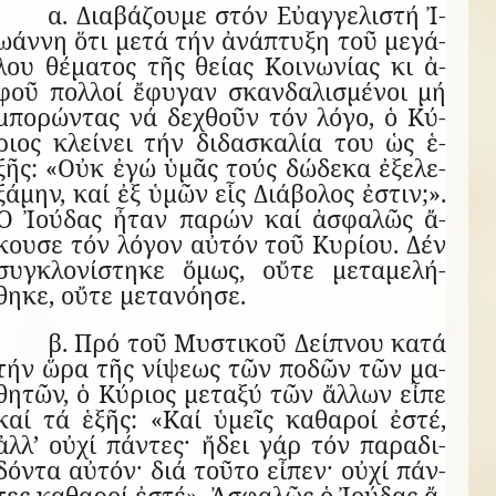
α. Δι­α­βά­ζουμε στόν Εὐαγγελιστή Ἰ­
ω­άννη ὅτι μετά τήν ἀ­νά­πτυξη τοῦ με­γά­
λου θέ­μα­τος τῆς θείας Κοι­νω­νίας κι ἀ­
φοῦ πολ­λοί ἔ­φυ­γαν σκαν­δα­λι­σμέ­νοι μή
μπο­ρών­τας νά δε­χθοῦν τόν λόγο, ὁ Κύ­
ριος κλεί­νει τήν δι­δα­σκα­λία του ὡς ἑ­
ξῆς: «Οὐκ ἐγώ ὑ­μᾶς τούς δώ­δεκα ἐ­ξε­λε­
ξά­μην, καί ἐξ ὑ­μῶν εἷς Δι­ά­βο­λος ἐ­στιν;».
Ὁ Ἰ­ού­δας ἦ­ταν πα­ρών καί ἀ­σφα­λῶς ἄ­
κουσε τόν λό­γον αὐ­τόν τοῦ Κυ­ρίου. Δέν
συγ­κλο­νί­στηκε ὅ­μως, οὔτε με­τα­με­λή­
θηκε, οὔτε μετανόησε.
β. Πρό τοῦ Μυ­στι­κοῦ Δεί­πνου κατά
τήν ὥρα τῆς νί­ψεως τῶν πο­δῶν τῶν μα­
θη­τῶν, ὁ Κύ­ριος με­ταξύ τῶν ἄλ­λων εἶπε
καί τά ἑ­ξῆς: «Καί ὑ­μεῖς κα­θα­ροί ἐ­στέ,
ἀλλ’ οὐχί πάν­τες· ἤ­δει γάρ τόν πα­ρα­δι­
δόντα αὐ­τόν· διά τοῦτο εἶ­πεν· οὐχί πάν­
τες κα­θα­ροί ἐ­στέ». Ἀ­σφα­λῶς ὁ Ἰ­ού­δας ἄ­