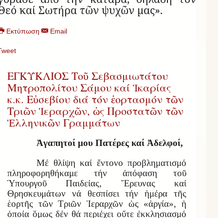
Θεό καί Σω­τήρα τῶν ψυ­χῶν μας».
Εκτύπωση
Email
Tweet
ΕΓΚΥΚΛΙΟΣ Τοῦ Σεβασμιωτάτου
Μητροπολίτου Σάμου καί Ἰκαρίας
κ.κ. Εὐσεβίου διά τόν ἑορτασμόν τῶν
Τριῶν Ἱεραρχῶν, ὡς Προστατῶν τῶν
Ἑλληνικῶν Γραμμάτων
Ἀγαπητοί μου Πατέρες καί Ἀδελφοί,
Μέ θλίψη καί ἔντονο προβληματισμό
πληροφορηθήκαμε τήν ἀπόφαση τοῦ
Ὑπουργοῦ Παιδείας, Ἔρευνας καί
Θρησκευμάτων νά θεσπίσει τήν ἡμέρα τῆς
ἑορτῆς τῶν Τριῶν Ἱεραρχῶν ὡς «ἀργία», ἡ
ὁποία ὅμως δέν θά περιέχει οὔτε ἐκκλησιασμό