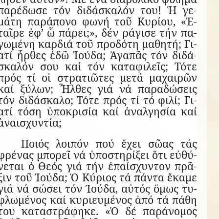
πα­ρέ­δωσε τόν δι­δά­σκα­λόν του! Ἡ γε­
μάτη πα­ρά­πονο φωνή τοῦ Κυ­ρίου, «Ἑ­
ταῖρε ἐφ’ ὧ πά­ρει;», δέν ρά­γισε τήν πα­
γω­μένη καρ­διά τοῦ προ­δότη μα­θητή; Γι­
ατί ἦρ­θες ἐδῶ Ἰ­ούδα; Ἀ­γα­πᾶς τόν δι­δά­
σκα­λόν σου καί τόν κα­τα­φι­λεῖς; Τότε
πρός τί οἱ στρα­τι­ῶ­τες μετά μα­χαι­ρῶν
καί ξύ­λων; Ἦλ­θες γιά νά πα­ρα­δώ­σεις
τόν δι­δά­σκαλο; Τότε πρός τί τό φιλί; Γι­
ατί τόση ὑ­πο­κρι­σία καί ἀ­ναλ­γη­σία καί
ἀ­ναι­σχυν­τία;
Ποιός λοι­πόν πού ἔ­χει σῶας τάς
φρέ­νας μπο­ρεῖ νά ὑ­πο­στη­ρί­ξει ὅτι εὐ­θύ­
νε­ται ὁ Θεός γιά τήν ἐ­παί­σχυν­τον πρᾶ­
ξιν τοῦ Ἰ­ούδα; Ὁ Κύ­ριος τά πάντα ἔ­καμε
γιά νά σώ­σει τόν Ἰ­ούδα, αὐ­τός ὅ­μως τυ­
φλω­μέ­νος καί κυ­ρι­ευ­μέ­νος ἀπό τά πάθη
του κα­τα­στρά­φηκε. «Ὁ δέ παράνομος