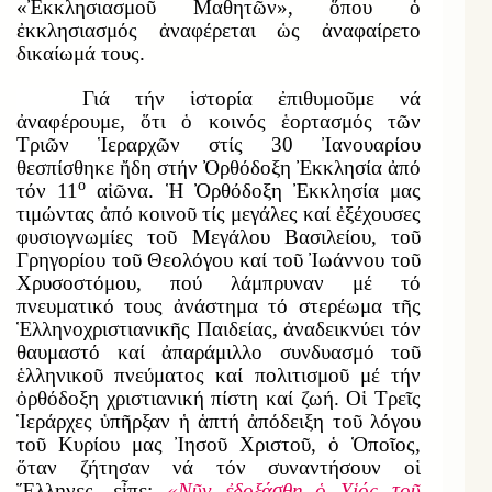
«Ἐκκλησιασμοῦ Μαθητῶν», ὅπου ὁ
ἐκκλησιασμός ἀναφέρεται ὡς ἀναφαίρετο
δικαίωμά τους.
Γιά τήν ἱστορία ἐπιθυμοῦμε νά
ἀναφέρουμε, ὅτι ὁ κοινός ἑορτασμός τῶν
Τριῶν Ἱεραρχῶν στίς 30 Ἰανουαρίου
θεσπίσθηκε ἤδη στήν Ὀρθόδοξη Ἐκκλησία ἀπό
ο
τόν 11
αἰῶνα. Ἡ Ὀρθόδοξη Ἐκκλησία μας
τιμώντας ἀπό κοινοῦ τίς μεγάλες καί ἐξέχουσες
φυσιογνωμίες τοῦ Μεγάλου Βασιλείου, τοῦ
Γρηγορίου τοῦ Θεολόγου καί τοῦ Ἰωάννου τοῦ
Χρυσοστόμου, πού λάμπρυναν μέ τό
πνευματικό τους ἀνάστημα τό στερέωμα τῆς
Ἑλληνοχριστιανικῆς Παιδείας, ἀναδεικνύει τόν
θαυμαστό καί ἀπαράμιλλο συνδυασμό τοῦ
ἑλληνικοῦ πνεύματος καί πολιτισμοῦ μέ τήν
ὀρθόδοξη χριστιανική πίστη καί ζωή. Οἱ Τρεῖς
Ἱεράρχες ὑπῆρξαν ἡ ἁπτή ἀπόδειξη τοῦ λόγου
τοῦ Κυρίου μας Ἰησοῦ Χριστοῦ, ὁ Ὁποῖος,
ὅταν ζήτησαν νά τόν συναντήσουν οἱ
Ἕλληνες, εἶπε:
«Νῦν ἐδοξάσθη ὁ Υἱός τοῦ