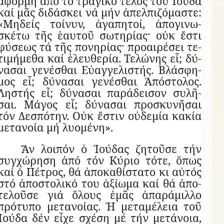
ἀ­φορμή ἀπό τό τρα­γικό τέ­λος τοῦ Ἰ­ούδα
καί μᾶς δι­δά­σκει νά μήν ἀ­πελ­πι­ζό­μα­στε:
«Μη­δείς τοί­νυν, ἀ­γα­πη­τοί, ἀ­πο­γι­νω­
σκέτω τῆς ἑ­αυ­τοῦ σω­τη­ρίας· οὐκ ἔ­στι
φύ­σεως τά τῆς πο­νη­ρίας· προ­αι­ρέ­σει τε­
τι­μή­μεθα καί ἐ­λευ­θε­ρία. Τε­λώ­νης εἶ; δύ­
να­σαι γε­νέ­σθαι Εὐ­αγ­γε­λι­στής. Βλά­σφη­
μος εἶ; δύ­να­σαι γε­νέ­σθαι Ἀ­πό­στο­λος.
Λη­στής εἶ; δύ­να­σαι πα­ρά­δει­σον συ­λῆ­
σαι. Μά­γος εἶ; δύ­να­σαι προ­σκυ­νῆ­σαι
τόν Δε­σπό­την. Οὐκ ἔ­στιν οὐ­δε­μία κα­κία
με­τα­νοία μή λυ­ο­μένη».
Ἄν λοι­πόν ὁ Ἰ­ού­δας ζη­τοῦσε τήν
συγ­χώ­ρηση ἀπό τόν Κύ­ριο τότε, ὅ­πως
καί ὁ Πέ­τρος, θά ἀ­πο­κα­θί­στατο κι αὐ­τός
στό ἀ­πο­στο­λικό του ἀ­ξί­ωμα καί θά ἀ­πο­
τε­λοῦσε γιά ὅ­λους ἐ­μᾶς ἀ­πα­ρά­μιλλο
πρό­τυπο με­τα­νοίας. Ἡ με­τα­μέ­λεια τοῦ
Ἰ­ούδα δέν εἶχε σχέση μέ τήν με­τά­νοια,