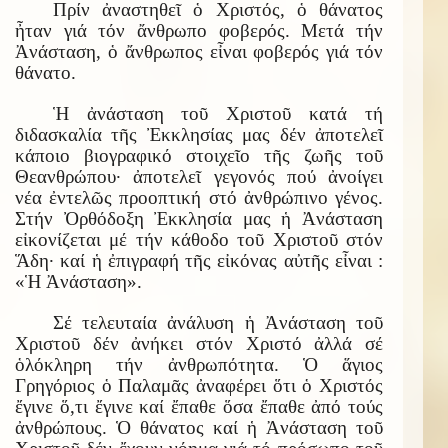
Πρίν ἀναστηθεῖ ὁ Χριστός, ὁ θάνατος
ἦταν γιά τόν ἄνθρωπο φοβερός. Μετά τήν
Ἀνάσταση, ὁ ἄνθρωπος εἶναι φοβερός γιά τόν
θάνατο.
Ἡ ἀνάσταση τοῦ Χριστοῦ κατά τή
διδασκαλία τῆς Ἐκκλησίας μας δέν ἀποτελεῖ
κάποιο βιογραφικό στοιχεῖο τῆς ζωῆς τοῦ
Θεανθρώπου· ἀποτελεῖ γεγονός πού ἀνοίγει
νέα ἐντελῶς προοπτική στό ἀνθρώπινο γένος.
Στήν Ὀρθόδοξη Ἐκκλησία μας ἡ Ἀνάσταση
εἰκονίζεται μέ τήν κάθοδο τοῦ Χριστοῦ στόν
Ἅδη· καί ἡ ἐπιγραφή τῆς εἰκόνας αὐτῆς εἶναι :
«Ἡ Ἀνάσταση».
Σέ τελευταία ἀνάλυση ἡ Ἀνάσταση τοῦ
Χριστοῦ δέν ἀνήκει στόν Χριστό ἀλλά σέ
ὁλόκληρη τήν ἀνθρωπότητα. Ὁ ἅγιος
Γρηγόριος ὁ Παλαμᾶς ἀναφέρει ὅτι ὁ Χριστός
ἔγινε ὅ,τι ἔγινε καί ἔπαθε ὅσα ἔπαθε ἀπό τούς
ἀνθρώπους. Ὁ θάνατος καί ἡ Ἀνάσταση τοῦ