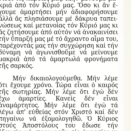
κριά ἀπό τόν Κύ­ριό μας. Ὅσο κι ἄν ἔ­
χουμε ἁ­μαρ­τή­σει μήν ἀ­δι­α­φο­ρή­σουμε
ἀλλά ἄς πλη­σι­ά­σουμε μέ δά­κρυα τα­πει­
νώ­σεως καί με­τα­νοίας τόν Κύ­ριό μας κι
ἄς ζη­τή­σουμε ἀπό αὐ­τόν νά ἀ­να­και­νί­σει
τήν ὕ­παρξή μας μέ τό ἄ­χραντο αἷμα του,
πα­ρέ­χον­τάς μας τήν συγ­χώ­ρηση καί τήν
δύ­ναμη νά ἀ­γω­νι­σθοῦμε νά μεί­νουμε
μα­κριά ἀπό τά ἁ­μαρ­τωλά φρο­νή­ματα
τῆς σαρ­κός.
Μήν δι­και­ο­λο­γού­μεθα. Μήν λέμε
ὅτι ἔ­χουμε χρόνο. Τώρα εἶ­ναι ὁ και­ρός
τῆς σω­τη­ρίας. Μήν λέμε ὅτι ἐγώ δέν
ἔχω ἁμαρτίες. Κανείς δέν εἶναι
ἀναμάρτητος. Μήν λέμε ὅτι ἐγώ τά
λέγω ἀπ’ εὐθείας στόν Χριστό καί δέν
πηγαίνω νά ἐξομολογηθῶ. Ὁ Κύριος
στούς Ἀποστόλους του ἔδωσε τήν