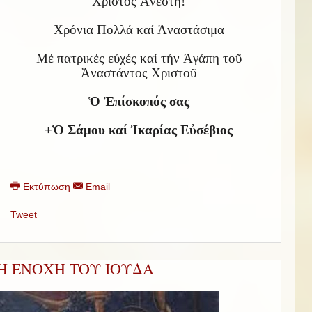
Χριστός Ἀνέστη!
Χρόνια Πολλά καί Ἀναστάσιμα
Μέ πατρικές εὐχές καί τήν Ἀγάπη τοῦ
Ἀναστάντος Χριστοῦ
Ὁ Ἐπίσκοπός σας
+Ὁ Σάμου καί Ἰκαρίας Εὐσέβιος
Εκτύπωση
Email
Tweet
Η ΕΝΟΧΗ ΤΟΥ ΙΟΥΔΑ