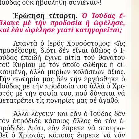
Ἰούδας οὐκ ἠ­βου­λήθη συ­νι­έ­ναι»!
Ἐ­ρώ­τηση τέ­ταρτη
.
Ὁ Ἰ­ού­δας ἔ­
βλαψε μέ τήν προ­δο­σία ἤ ὠ­φέ­λησε,
καί ἐάν ὠ­φέ­λησε γι­ατί κα­τη­γο­ρεῖ­ται;
Ἀ­παντᾶ ὁ ἱ­ε­ρός Χρυ­σό­στο­μος: «Ἄς
προ­σέ­ξουμε, δι­ότι δέν εἶ­ναι ἀ­θῶος ὁ Ἰ­
ού­δας ἐ­πειδή ἔ­γινε αἰ­τία τοῦ θα­νά­του
τοῦ Κυ­ρίου μέ τόν ὁ­ποῖο σώ­θηκε ἡ οἰ­
κου­μένη, ἀλλά μυ­ρίων κο­λά­σεων ἄ­ξιος.
Τήν σω­τη­ρία μας δέν τήν ἐρ­γά­σθηκε ὁ
Ἰ­ού­δας μέ τήν προ­δο­σία του ἀλλά ὁ Χρι­
στός μέ τήν σο­φία του, πού δύ­να­ται νά
με­τα­τρέ­πει τίς πο­νη­ρίες μας σέ ἀ­γαθό.
Ἀλλά λέ­γουν· καί ἐάν ὁ Ἰ­ού­δας δέν
τόν ἐ­πρό­διδε κά­ποιος ἄλ­λος θά τόν ἐ­
πρό­διδε. Δι­ότι, ἐάν ἔ­πρεπε νά σταυ­ρω­
θεῖ ὁ Χρι­στός, κά­ποιος ἔ­πρεπε νά τόν