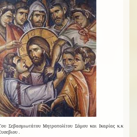
Του Σεβασμιωτάτου Μητροπολίτου Σάμου και Ικαρίας κ.κ
Ευσεβιου .