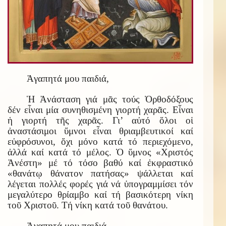
Ἀγαπητά μου παιδιά,
Ἡ Ἀνάσταση γιά μᾶς τούς Ὀρθοδόξους
δέν εἶναι μία συνηθισμένη γιορτή χαρᾶς. Εἶναι
ἡ γιορτή τῆς χαρᾶς. Γι’ αὐτό ὅλοι οἱ
ἀναστάσιμοι ὕμνοι εἶναι θριαμβευτικοί καί
εὐφρόσυνοι, ὄχι μόνο κατά τό περιεχόμενο,
ἀλλά καί κατά τό μέλος. Ὁ ὕμνος «Χριστός
Ἀνέστη» μέ τό τόσο βαθύ καί ἐκφραστικό
«θανάτῳ θάνατον πατήσας» ψάλλεται καί
λέγεται πολλές φορές γιά νά ὑπογραμμίσει τόν
μεγαλύτερο θρίαμβο καί τή βασικότερη νίκη
τοῦ Χριστοῦ. Τή νίκη κατά τοῦ θανάτου.
Ἀγαπητά μου παιδιά,