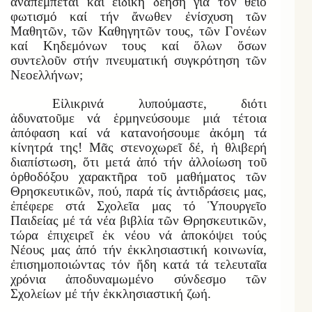
ἀναπέμπεται καί εἰδική δέηση γιά τόν θεῖο
φωτισμό καί τήν ἄνωθεν ἐνίσχυση τῶν
Μαθητῶν, τῶν Καθηγητῶν τους, τῶν Γονέων
καί Κηδεμόνων τους καί ὅλων ὅσων
συντελοῦν στήν πνευματική συγκρότηση τῶν
Νεοελλήνων;
Εἰλικρινά λυπούμαστε, διότι
ἀδυνατοῦμε νά ἑρμηνεύσουμε μιά τέτοια
ἀπόφαση καί νά κατανοήσουμε ἀκόμη τά
κίνητρά της! Μᾶς στενοχωρεῖ δέ, ἡ θλιβερή
διαπίστωση, ὅτι μετά ἀπό τήν ἀλλοίωση τοῦ
ὀρθοδόξου χαρακτῆρα τοῦ μαθήματος τῶν
Θρησκευτικῶν, πού, παρά τίς ἀντιδράσεις μας,
ἐπέφερε στά Σχολεῖα μας τό Ὑπουργεῖο
Παιδείας μέ τά νέα βιβλία τῶν Θρησκευτικῶν,
τώρα ἐπιχειρεῖ ἐκ νέου νά ἀποκόψει τούς
Νέους μας ἀπό τήν ἐκκλησιαστική κοινωνία,
ἐπισημοποιώντας τόν ἤδη κατά τά τελευταῖα
χρόνια ἀποδυναμωμένο σύνδεσμο τῶν
Σχολείων μέ τήν ἐκκλησιαστική ζωή.