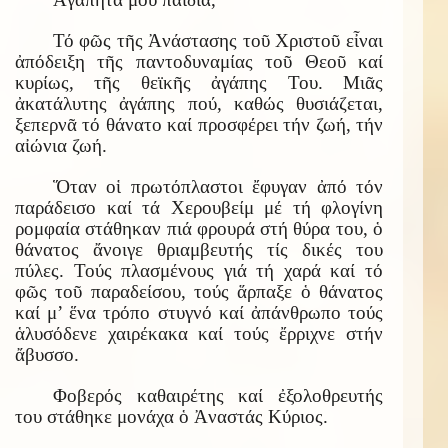
Τό φῶς τῆς Ἀνάστασης τοῦ Χριστοῦ εἶναι
ἀπόδειξη τῆς παντοδυναμίας τοῦ Θεοῦ καί
κυρίως, τῆς θεϊκῆς ἀγάπης Του. Μιᾶς
ἀκατάλυτης ἀγάπης πού, καθώς θυσιάζεται,
ξεπερνᾶ τό θάνατο καί προσφέρει τήν ζωή, τήν
αἰώνια ζωή.
Ὅταν οἱ πρωτόπλαστοι ἔφυγαν ἀπό τόν
παράδεισο καί τά Χερουβείμ μέ τή φλογίνη
ρομφαία στάθηκαν πιά φρουρά στή θύρα του, ὁ
θάνατος ἄνοιγε θριαμβευτής τίς δικές του
πύλες. Τούς πλασμένους γιά τή χαρά καί τό
φῶς τοῦ παραδείσου, τούς ἅρπαξε ὁ θάνατος
καί μ’ ἕνα τρόπο στυγνό καί ἀπάνθρωπο τούς
ἁλυσόδενε χαιρέκακα καί τούς ἔρριχνε στήν
ἄβυσσο.
Φοβερός καθαιρέτης καί ἐξολοθρευτής
του στάθηκε μονάχα ὁ Ἀναστάς Κύριος.