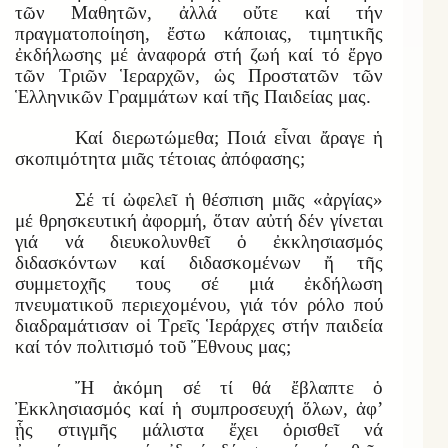
τῶν Μαθητῶν, ἀλλά οὔτε καί τήν
πραγματοποίηση, ἔστω κάποιας, τιμητικῆς
ἐκδήλωσης μέ ἀναφορά στή ζωή καί τό ἔργο
τῶν Τριῶν Ἱεραρχῶν, ὡς Προστατῶν τῶν
Ἑλληνικῶν Γραμμάτων καί τῆς Παιδείας μας.
Καί διερωτώμεθα; Ποιά εἶναι ἄραγε ἡ
σκοπιμότητα μιᾶς τέτοιας ἀπόφασης;
Σέ τί ὠφελεῖ ἡ θέσπιση μιᾶς «ἀργίας»
μέ θρησκευτική ἀφορμή, ὅταν αὐτή δέν γίνεται
γιά νά διευκολυνθεῖ ὁ ἐκκλησιασμός
διδασκόντων καί διδασκομένων ἤ τῆς
συμμετοχῆς τους σέ μιά ἐκδήλωση
πνευματικοῦ περιεχομένου, γιά τόν ρόλο πού
διαδραμάτισαν οἱ Τρεῖς Ἱεράρχες στήν παιδεία
καί τόν πολιτισμό τοῦ Ἔθνους μας;
Ἤ ἀκόμη σέ τί θά ἔβλαπτε ὁ
Ἐκκλησιασμός καί ἡ συμπροσευχή ὅλων, ἀφ’
ᾗς στιγμῆς μάλιστα ἔχει ὁρισθεῖ νά