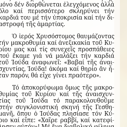
μόνο δέν δι­ορ­θώ­νε­ται ἐ­λεγ­χό­με­νος ἀλλά
ὅλο καί πε­ρισ­σό­τερο σκλη­ρύ­νει τήν
καρ­διά του μέ τήν ὑ­πο­κρι­σία καί τήν δι­
α­στροφή τῆς ἁ­μαρ­τίας.
Ὁ ἱ­ε­ρός Χρυ­σό­στο­μος θαυ­μά­ζον­τας
τήν μα­κρο­θυ­μία καί ἀ­νε­ξι­κα­κία τοῦ Κυ­
ρίου μας καί τίς συ­νε­χεῖς προ­σπά­θειες
πού ἔ­καμε γιά νά μα­λά­ξει τήν καρ­διά
τοῦ Ἰ­ούδα ἀ­να­φω­νεῖ: «Βα­βαί τῆς ἀ­ναι­
σχυν­τίας, Ἰ­ούδα! ἀ­κόμα καί θη­ρίο ἄν ἦ­
ταν πα­ρόν, θά εἶχε γί­νει πρα­ό­τερο».
Τό ἀ­πο­κο­ρύ­φωμα ὅ­μως τῆς μα­κρο­
θυ­μίας τοῦ Κυ­ρίου καί τῆς ἀ­ναι­σχυν­
τίας τοῦ Ἰ­ούδα τό πα­ρα­κο­λου­θοῦμε
στήν συγ­κλο­νι­στική σκηνή τῆς Γε­σθη­
μανῆ, ὅ­που ὁ Ἰ­ού­δας πλη­σί­ασε τόν Κύ­
ριο καί εἶπε: «Χαῖρε ραββί, καί κα­τε­φί­
λη­σεν αὐ­τόν»! Μέ ἕνα δι­α­βο­λικό φί­λημα