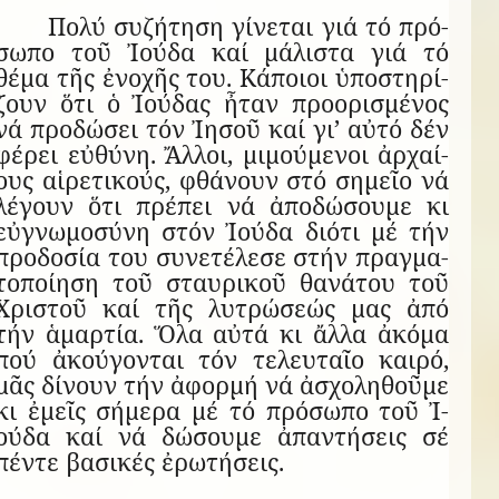
Πολύ συ­ζή­τηση γί­νε­ται γιά τό πρό­
σωπο τοῦ Ἰ­ούδα καί μά­λι­στα γιά τό
θέμα τῆς ἐ­νο­χῆς του. Κά­ποιοι ὑ­πο­στη­ρί­
ζουν ὅτι ὁ Ἰ­ού­δας ἦ­ταν προ­ο­ρι­σμέ­νος
νά προ­δώ­σει τόν Ἰ­η­σοῦ καί γι’ αὐτό δέν
φέ­ρει εὐ­θύνη. Ἄλ­λοι, μι­μού­με­νοι ἀρ­χαί­
ους αἱ­ρε­τι­κούς, φθά­νουν στό ση­μεῖο νά
λέ­γουν ὅτι πρέ­πει νά ἀ­πο­δώ­σουμε κι
εὐ­γνω­μο­σύνη στόν Ἰ­ούδα δι­ότι μέ τήν
προ­δο­σία του συ­νε­τέ­λεσε στήν πρα­γμα­
το­ποί­ηση τοῦ σταυ­ρι­κοῦ θα­νά­του τοῦ
Χρι­στοῦ καί τῆς λυ­τρώ­σεώς μας ἀπό
τήν ἁ­μαρ­τία. Ὅλα αὐτά κι ἄλλα ἀ­κόμα
πού ἀ­κού­γον­ται τόν τε­λευ­ταῖο καιρό,
μᾶς δί­νουν τήν ἀ­φορμή νά ἀ­σχο­λη­θοῦμε
κι ἐ­μεῖς σή­μερα μέ τό πρό­σωπο τοῦ Ἰ­
ούδα καί νά δώ­σουμε ἀ­παν­τή­σεις σέ
πέντε βα­σι­κές ἐ­ρω­τή­σεις.