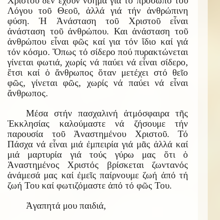
Χριστοῦ δέν ἔχουν νόημα γιά τό πρόσωπο τοῦ
Λόγου τοῦ Θεοῦ, ἀλλά γιά τήν ἀνθρώπινη
φύση. Ἡ Ἀνάσταση τοῦ Χριστοῦ εἶναι
ἀνάσταση τοῦ ἀνθρώπου. Και ἀνάσταση τοῦ
ἀνθρώπου εἶναι φῶς καί για τόν ἴδιο καί γιά
τόν κόσμο. Ὅπως τό σίδερο πού πυρακτώνεται
γίνεται φωτιά, χωρίς νά παύει νά εἶναι σίδερο,
ἔτσι καί ὁ ἄνθρωπος ὅταν μετέχει στό θεῖο
φῶς, γίνεται φῶς, χωρίς νά παύει νά εἶναι
ἄνθρωπος.
Μέσα στήν πασχαλινή ἀτμόσφαιρα τῆς
Ἐκκλησίας καλούμαστε νά ζήσουμε τήν
παρουσία τοῦ Ἀναστημένου Χριστοῦ. Τό
Πάσχα νά εἶναι μιά ἐμπειρία γιά μᾶς ἀλλά καί
μιά μαρτυρία γιά τούς γύρω μας ὅτι ὁ
Ἀναστημένος Χριστός βρίσκεται ζωντανός
ἀνάμεσά μας καί ἐμεῖς παίρνουμε ζωή ἀπό τή
ζωή Του καί φωτιζόμαστε ἀπό τό φῶς Του.
Ἀγαπητά μου παιδιά,