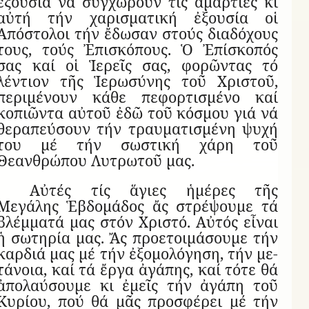
ἐξουσία νά συγχωροῦν τίς ἁμαρτίες κι
αὐτή τήν χαρισματική ἐξουσία οἱ
Ἀπόστολοι τήν ἔδωσαν στούς διαδόχους
τους, τούς Ἐπισκόπους. Ὁ Ἐπίσκοπός
σας καί οἱ Ἱερεῖς σας, φορῶντας τό
λέντιον τῆς Ἱερωσύνης τοῦ Χριστοῦ,
περιμένουν κάθε πεφορτισμένο καί
κοπιῶντα αὐτοῦ ἐδῶ τοῦ κόσμου γιά νά
θεραπεύσουν τήν τραυματισμένη ψυχή
του μέ τήν σωστική χάρη τοῦ
Θεανθρώπου Λυτρωτοῦ μας.
Αὐτές τίς ἅγιες ἡμέρες τῆς
Μεγάλης Ἑβδομάδος ἄς στρέψουμε τά
βλέμματά μας στόν Χριστό. Αὐτός εἶναι
ἡ σωτηρία μας. Ἄς προ­ε­τοι­μά­σουμε τήν
καρ­διά μας μέ τήν ἐ­ξο­μο­λό­γηση, τήν με­
τά­νοια, καί τά ἔργα ἀ­γά­πης, καί τότε θά
ἀπολαύσουμε κι ἐμεῖς τήν ἀ­γάπη τοῦ
Κυ­ρίου, πού θά μᾶς προ­σφέ­ρει μέ τήν