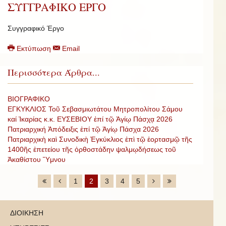
ΣΥΓΓΡΑΦΙΚΟ ΕΡΓΟ
Συγγραφικό Έργο
Εκτύπωση
Email
Περισσότερα Άρθρα...
ΒΙΟΓΡΑΦΙΚΟ
ΕΓΚΥΚΛΙΟΣ Τοῦ Σεβασμιωτάτου Μητροπολίτου Σάμου
καί Ἰκαρίας κ.κ. ΕΥΣΕΒΙΟΥ ἐπί τῷ Ἁγίῳ Πάσχᾳ 2026
Πατριαρχική Ἀπόδειξις ἐπί τῷ Ἁγίῳ Πάσχα 2026
Πατριαρχικὴ καὶ Συνοδικὴ Ἐγκύκλιος ἐπὶ τῷ ἑορτασμῷ τῆς
1400ῆς ἐπετείου τῆς ὀρθοστάδην ψαλμῳδήσεως τοῦ
Ἀκαθίστου Ὕμνου
1
2
3
4
5
ΔΙΟΙΚΗΣΗ