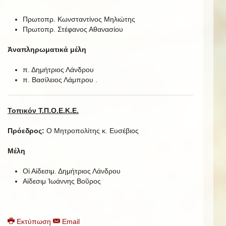
Πρωτοπρ. Κωνσταντίνος Μηλιώτης
Πρωτοπρ. Στέφανος Αθανασίου
Ἀναπληρωματικά μέλη
π. Δημήτριος Λάνδρου
π. Βασίλειος Λάμπρου .
Τοπικόν Τ.Π.Ο.Ε.Κ.Ε.
Πρόεδρος:
Ο Μητροπολίτης κ. Ευσέβιος
Μέλη
Οἱ Αἰδεσιμ. Δημήτριος Λάνδρου
Αἰδεσιμ Ἰωάννης Βοῦρος
Εκτύπωση
Email