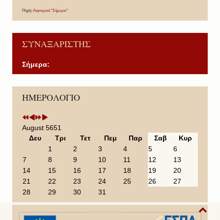
Πηγή:
Λογισμικό "Σήμερα"
ΣΥΝΑΞΑΡΙΣΤΗΣ
Σήμερα:
P
P
N
N
ΗΜΕΡΟΛΟΓΙΟ
r
r
e
e
e
e
x
x
v
v
t
t
i
i
Y
M
August 5651
o
o
e
o
Δευ
Τρι
Τετ
Πεμ
Παρ
Σαβ
Κυρ
u
u
a
n
1
2
3
4
5
6
s
s
r
t
7
8
9
10
11
12
13
Y
M
h
14
15
16
17
18
19
20
e
o
21
22
23
24
25
26
27
a
n
28
29
30
31
r
t
h