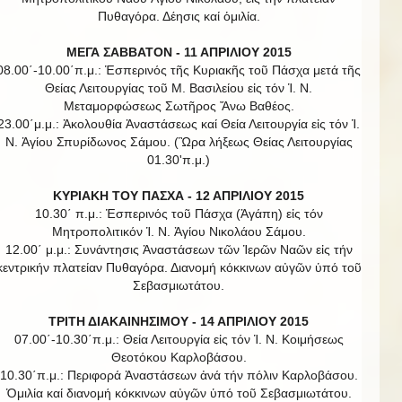
Πυθαγόρα. Δέησις καί ὁμιλία.
ΜΕΓΑ ΣΑΒΒΑΤΟΝ - 11 ΑΠΡΙΛΙΟΥ 2015
08.00΄-10.00΄π.μ.: Ἑσπερινός τῆς Κυριακῆς τοῦ Πάσχα μετά τῆς
Θείας Λειτουργίας τοῦ Μ. Βασιλείου εἰς τόν Ἱ. Ν.
Μεταμορφώσεως Σωτῆρος Ἄνω Βαθέος.
23.00΄μ.μ.: Ἀκολουθία Ἀναστάσεως καί Θεία Λειτουργία εἰς τόν Ἱ.
Ν. Ἁγίου Σπυρίδωνος Σάμου. (Ὣρα λήξεως Θείας Λειτουργίας
01.30'π.μ.)
ΚΥΡΙΑΚΗ ΤΟΥ ΠΑΣΧΑ - 12 ΑΠΡΙΛΙΟΥ 2015
10.30΄ π.μ.: Ἑσπερινός τοῦ Πάσχα (Ἀγάπη) εἰς τόν
Μητροπολιτικόν Ἱ. Ν. Ἁγίου Νικολάου Σάμου.
12.00΄ μ.μ.: Συνάντησις Ἀναστάσεων τῶν Ἱερῶν Ναῶν εἰς τήν
κεντρικήν πλατείαν Πυθαγόρα. Διανομή κόκκινων αὐγῶν ὑπό τοῦ
Σεβασμιωτάτου.
ΤΡΙΤΗ ΔΙΑΚΑΙΝΗΣΙΜΟΥ - 14 ΑΠΡΙΛΙΟΥ 2015
07.00΄-10.30΄π.μ.: Θεία Λειτουργία εἰς τόν Ἱ. Ν. Κοιμήσεως
Θεοτόκου Καρλοβάσου.
10.30΄π.μ.: Περιφορά Ἀναστάσεων ἀνά τήν πόλιν Καρλοβάσου.
Ὁμιλία καί διανομή κόκκινων αὐγῶν ὑπό τοῦ Σεβασμιωτάτου.