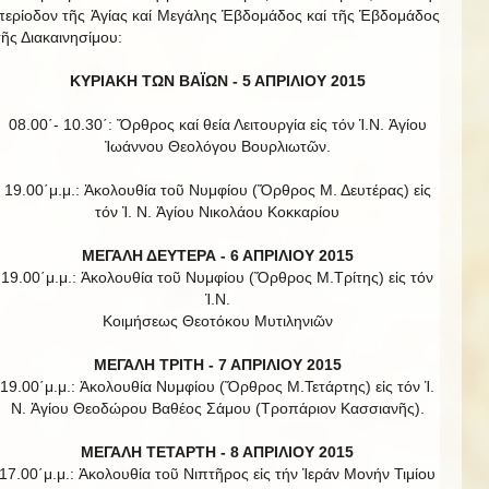
περίοδον τῆς Ἁγίας καί Μεγάλης Ἑβδομάδος καί τῆς Ἑβδομάδος
τῆς Διακαινησίμου:
ΚΥΡΙΑΚΗ ΤΩΝ ΒΑΪΩΝ -
5 ΑΠΡΙΛΙΟΥ 2015
08.00΄- 10.30΄: Ὄρθρος καί θεία Λειτουργία εἰς τόν Ἱ.Ν. Ἁγίου
Ἰωάννου Θεολόγου Βουρλιωτῶν.
19.00΄μ.μ.: Ἀκολουθία τοῦ Νυμφίου (Ὄρθρος Μ. Δευτέρας) εἰς
τόν Ἱ. Ν. Ἁγίου Νικολάου Κοκκαρίου
ΜΕΓΑΛΗ ΔΕΥΤΕΡΑ - 6 ΑΠΡΙΛΙΟΥ 2015
19.00΄μ.μ.: Ἀκολουθία τοῦ Νυμφίου (Ὄρθρος Μ.Τρίτης) εἰς τόν
Ἱ.Ν.
Κοιμήσεως Θεοτόκου Μυτιληνιῶν
ΜΕΓΑΛΗ ΤΡΙΤΗ - 7 ΑΠΡΙΛΙΟΥ 2015
19.00΄μ.μ.: Ἀκολουθία Νυμφίου (Ὄρθρος Μ.Τετάρτης) εἰς τόν Ἱ.
Ν. Ἁγίου Θεοδώρου Βαθέος Σάμου (Τροπάριον Κασσιανῆς).
ΜΕΓΑΛΗ ΤΕΤΑΡΤΗ - 8 ΑΠΡΙΛΙΟΥ 2015
17.00΄μ.μ.: Ἀκολουθία τοῦ Νιπτῆρος εἰς τήν Ἱεράν Μονήν Τιμίου