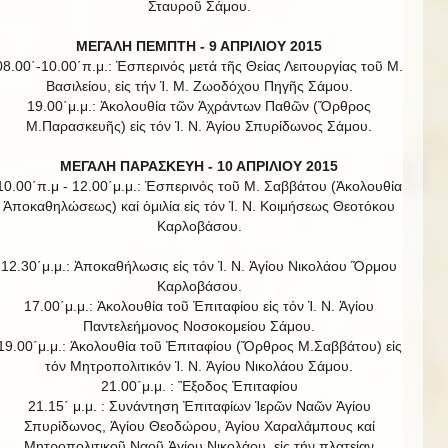
Σταυροῦ Σάμου.
ΜΕΓΑΛΗ ΠΕΜΠΤΗ - 9 ΑΠΡΙΛΙΟΥ 2015
08.00΄-10.00΄π.μ.: Ἑσπερινός μετά τῆς Θείας Λειτουργίας τοῦ Μ.
Βασιλείου, εἰς τήν Ἱ. Μ. Ζωοδόχου Πηγῆς Σάμου.
19.00΄μ.μ.: Ἀκολουθία τῶν Ἀχράντων Παθῶν (Ὄρθρος
Μ.Παρασκευῆς) εἰς τόν Ἱ. Ν. Ἁγίου Σπυρίδωνος Σάμου.
ΜΕΓΑΛΗ ΠΑΡΑΣΚΕΥΗ - 10 ΑΠΡΙΛΙΟΥ 2015
10.00΄π.μ - 12.00΄μ.μ.: Ἑσπερινός τοῦ Μ. Σαββάτου (Ἀκολουθία
Ἀποκαθηλώσεως) καί ὁμιλία εἰς τόν Ἱ. Ν. Κοιμήσεως Θεοτόκου
Καρλοβάσου.
12.30΄μ.μ.: Ἀποκαθήλωσις εἰς τόν Ἱ. Ν. Ἁγίου Νικολάου Ὅρμου
Καρλοβάσου.
17.00΄μ.μ.: Ἀκολουθία τοῦ Ἐπιταφίου εἰς τόν Ἱ. Ν. Ἁγίου
Παντελεήμονος Νοσοκομείου Σάμου.
19.00΄μ.μ.: Ἀκολουθία τοῦ Ἐπιταφίου (Ὄρθρος Μ.Σαββάτου) εἰς
τόν Μητροπολιτικόν Ἱ. Ν. Ἁγίου Νικολάου Σάμου.
21.00΄μ.μ. : Ἒξοδος Ἐπιταφίου
21.15΄ μ.μ. : Συνάντηση Ἐπιταφίων Ἱερῶν Ναῶν Ἀγίου
Σπυρίδωνος, Ἁγίου Θεοδώρου, Ἁγίου Χαραλάμπους καί
Μητροπολιτικοῦ Ναοῦ Ἁγίου Νικολάου, εἰς τήν πλατείαν