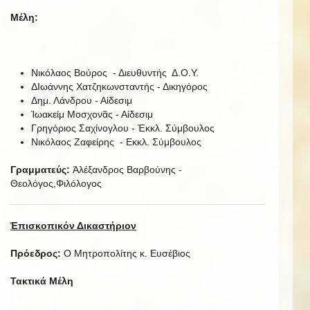
Μέλη:
Νικόλαος Βούρος - Διευθυντής Δ.Ο.Υ.
ΔΙωάννης Χατζηκωνσταντής - Δικηγόρος
Δημ. Λάνδρου - Αἰδεσιμ
Ἰωακείμ Μοσχονᾶς - Αἰδεσιμ
Γρηγόριος Σαχίνογλου - Ἐκκλ. Σύμβουλος
Νικόλαος Ζαφείρης - Εκκλ. Σύμβουλος
Γραμματεύς:
Ἀλέξανδρος Βαρβούνης -
Θεολόγος,Φιλόλογος
Ἐπισκοπικόν Δικαστήριον
Πρόεδρος:
Ο Μητροπολίτης κ. Ευσέβιος
Τακτικά Μέλη