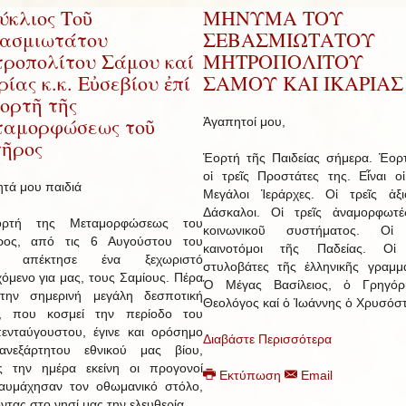
ύκλιος Τοῦ
ΜΗΝΥΜΑ ΤΟΥ
ασμιωτάτου
ΣΕΒΑΣΜΙΩΤΑΤΟΥ
ροπολίτου Σάμου καί
ΜΗΤΡΟΠΟΛΙΤΟΥ
ρίας κ.κ. Εὐσεβίου ἐπί
ΣΑΜΟΥ ΚΑΙ ΙΚΑΡΙΑΣ
ἑορτῆ τῆς
αμορφώσεως τοῦ
Ἀγαπητοί μου,
ῆρος
Ἑορτή τῆς Παιδείας σήμερα. Ἑορ
οἱ τρεῖς Προστάτες της. Εἶναι οἱ
τά μου παιδιά
Μεγάλοι Ἱεράρχες. Οἱ τρεῖς ἀξι
Δάσκαλοι. Οἱ τρεῖς ἀναμορφωτέ
ρτή της Μεταμορφώσεως του
κοινωνικοῦ συστήματος. Οἱ 
ρος, από τις 6 Αυγούστου του
καινοτόμοι τῆς Παδείας. Οἱ 
, απέκτησε ένα ξεχωριστό
στυλοβάτες τῆς ἑλληνικῆς γραμμα
χόμενο για μας, τους Σαμίους. Πέρα
Ὁ Μέγας Βασίλειος, ὁ Γρηγόρ
την σημερινή μεγάλη δεσποτική
Θεολόγος καί ὁ Ἰωάννης ὁ Χρυσόσ
ή, που κοσμεί την περίοδο του
ενταύγουστου, έγινε και ορόσημο
Διαβάστε Περισσότερα
ανεξάρτητου εθνικού μας βίου,
ς την ημέρα εκείνη οι προγονοί
Εκτύπωση
Email
αυμάχησαν τον οθωμανικό στόλο,
οντας στο νησί μας την ελευθερία.