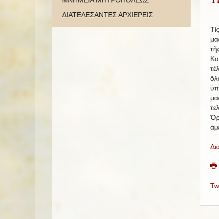
ΜΝΗΜΕΙΑ ΜΗΤΡΟΠΟΛΕΩΣ
ΔΙΑΤΕΛΕΣΑΝΤΕΣ ΑΡΧΙΕΡΕΙΣ
Τί
μα
τῆ
Κο
τέ
ὅλ
ὑπ
μα
τε
Ὀρ
ἀμ
Δι
Tw