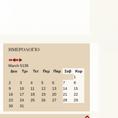
Previous
Previous
Next
Next
ΗΜΕΡΟΛΟΓΙΟ
Year
Month
Year
Month
March 5136
Δευ
Τρι
Τετ
Πεμ
Παρ
Σαβ
Κυρ
1
2
3
4
5
6
7
8
9
10
11
12
13
14
15
16
17
18
19
20
21
22
23
24
25
26
27
28
29
30
31