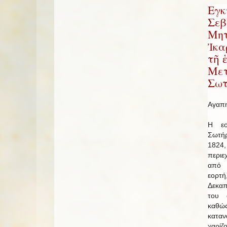
Εγκ
Σεβ
Μητ
Ἰκα
τῆ 
Μετ
Σωτ
Αγαπη
Η εο
Σωτή
1824
περιε
από 
εορτ
Δεκαπ
του 
καθώ
καταν
χαρίζ