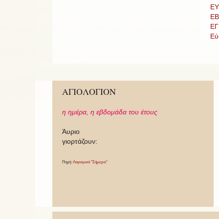
ΕΥ
ΕΒ
ΕΓ
Εὐ
ΑΓΙΟΛΟΓΙΟΝ
η ημέρα,
η εβδομάδα του έτους
Άυριο
γιορτάζουν:
Πηγή:
Λογισμικό "Σήμερα"