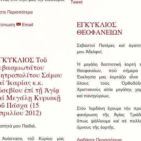
Tweet
στε Περισσότερα
ΕΓΚΥΚΛΙΟΣ
τύπωση
Email
ΘΕΟΦΑΝΕΙΩΝ
Σεβαστοί Πατέρες καί ἀγαπη
μου Ἀδελφοί,
ΓΚΥΚΛΙΟΣ Τοῦ
Ἡ μεγάλη δεσποτική ἑορτή 
εβασμιωτάτου
Θεοφανείων, πού σήμερα
ητροπολίτου Σάμου
Ἐκκλησία μας ἑορτάζει εἶναι 
αί Ἰκαρίας κ.κ.
ὅλους τούς Ὀρθοδόξο
ὐσεβίου ἐπί τῇ Ἁγίᾳ
Χριστιανούς αἰτία μεγάλης χα
αί Μεγάλῃ Κυριακῇ
καί πανηγύρεως.
οῦ Πάσχα (15
Στόν Ἰορδάνη ἔχουμε τήν πρ
πριλίου 2012)
φανέρωση τῆς Ἁγίας Τριάδ
ὅπως ψάλλουμε καί σέ πολλ
απητά μου Παιδιά,
ὕμνους τῆς ἑορτῆς.
Ἀνάστασις τοῦ Κυρίου μας
Διαβάστε Περισσότερα