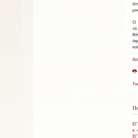
ἀπ
μα
Ὁ 
τά
θά
ἀφ
κα
Δι
Tw
Πε
ΕΓ
κ.
ΕΓ