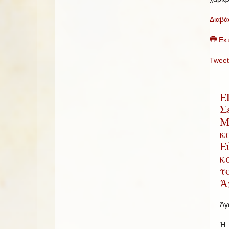
Διαβά
Εκ
Tweet
Ε
Σ
Μ
κ
Ε
κ
τ
Ἀ
Ἀγ
Ἡ 