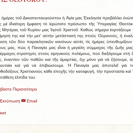
ς ἡμέρες τοῦ Δεκαπενταυγούστου ἡ Ἁγία μας Ἐκκλησία προβάλλει ἐνώπ
ς μέ ἰδιαίτερη ἔμφαση τό ἱερώτατο πρόσωπο τῆς Ὑπεραγίας Θεοτόκ
ς Μητέρας τοῦ Κυρίου μας Ἰησοῦ Χριστοῦ. Καθώς σήμερα ἑορτάζουμε 
ίμησή της καί τήν μετ' αὐτήν μετάστασή της στούς Οὐρανούς, ἡ ἐναλ
λεση τῶν δύο παρακλητικῶν κανόνων αὐτές τίς ἡμέρες ὑπενθυμίζουν
ους μας, πώς ἡ Παναγία μας εἶναι ἡ μεγάλη σύμμαχος τῆς ζωῆς μας
έρμαχος στρατηγός στούς εἰρηνικούς πολέμους, πού διεξάγουμε στή 
ς, ἐναντίον τῶν παθῶν καί τῆς ἁμαρτίας, ὄχι μόνο γιά νά ζήσουμε, ἀ
λευταία καί γιά νά ἐπιβιώσουμε. Ἡ Παναγία μας ἀποτελεῖ γιά τ
θοδόξους Χριστιανούς κάθε ἐποχῆς τήν καταφυγή, τήν προστασία καί 
ετάθετη ἐλπίδα του.
αβάστε Περισσότερα
Εκτύπωση
Email
eet