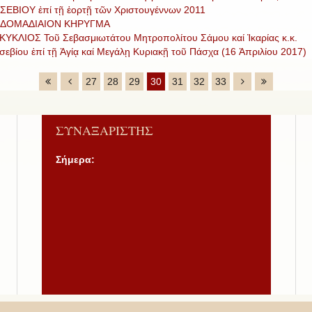
ΣΕΒΙΟΥ ἐπί τῇ ἑορτῇ τῶν Χριστουγέννων 2011
ΔΟΜΑΔΙΑΙΟΝ ΚΗΡΥΓΜΑ
ΚΥΚΛΙΟΣ Τοῦ Σεβασμιωτάτου Μητροπολίτου Σάμου καί Ἰκαρίας κ.κ.
σεβίου ἐπί τῇ Ἁγίᾳ καί Μεγάλῃ Κυριακῇ τοῦ Πάσχα (16 Ἀπριλίου 2017)
27
28
29
30
31
32
33
ΣΥΝΑΞΑΡΙΣΤΗΣ
Σήμερα: