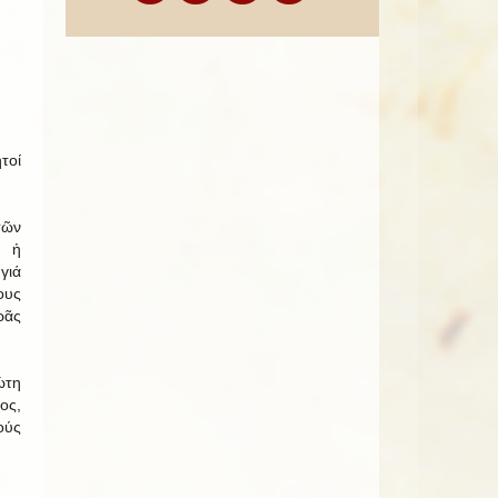
τοί
τῶν
 ἡ
γιά
υς
ρᾶς
ώτη
ος,
ούς