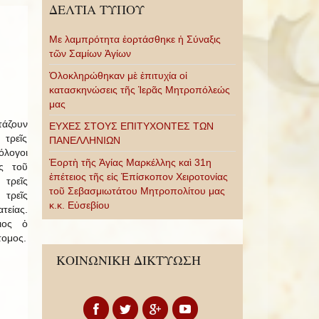
ΔΕΛΤΙΑ ΤΥΠΟΥ
Με λαμπρότητα ἑορτάσθηκε ἡ Σύναξις
τῶν Σαμίων Ἁγίων
Ὁλοκληρώθηκαν μὲ ἐπιτυχία οἱ
κατασκηνώσεις τῆς Ἱερᾶς Μητροπόλεώς
μας
τάζουν
ΕΥΧΕΣ ΣΤΟΥΣ ΕΠΙΤΥΧΟΝΤΕΣ ΤΩΝ
 τρεῖς
ΠΑΝΕΛΛΗΝΙΩΝ
όλογοι
Ἑορτὴ τῆς Ἁγίας Μαρκέλλης καὶ 31η
ς τοῦ
ἐπέτειος τῆς εἰς Ἐπίσκοπον Χειροτονίας
τρεῖς
τοῦ Σεβασμιωτάτου Μητροπολίτου μας
τρεῖς
κ.κ. Εὐσεβίου
τείας.
ιος ὁ
τομος.
ΚΟΙΝΩΝΙΚΗ ΔΙΚΤΥΩΣΗ