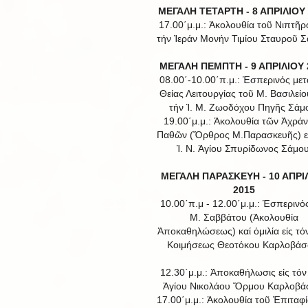
ΜΕΓΑΛΗ ΤΕΤΑΡΤΗ - 8 ΑΠΡΙΛΙΟΥ
17.00΄μ.μ.: Ἀκολουθία τοῦ Νιπτῆρο
τήν Ἱεράν Μονήν Τιμίου Σταυροῦ Σ
ΜΕΓΑΛΗ ΠΕΜΠΤΗ - 9 ΑΠΡΙΛΙΟΥ 
08.00΄-10.00΄π.μ.: Ἑσπερινός μετ
Θείας Λειτουργίας τοῦ Μ. Βασιλείου
τήν Ἱ. Μ. Ζωοδόχου Πηγῆς Σάμ
19.00΄μ.μ.: Ἀκολουθία τῶν Ἀχρά
Παθῶν (Ὄρθρος Μ.Παρασκευῆς) εἰ
Ἱ. Ν. Ἁγίου Σπυρίδωνος Σάμου
ΜΕΓΑΛΗ ΠΑΡΑΣΚΕΥΗ - 10 ΑΠΡΙ
2015
10.00΄π.μ - 12.00΄μ.μ.: Ἑσπερινό
Μ. Σαββάτου (Ἀκολουθία
Ἀποκαθηλώσεως) καί ὁμιλία εἰς τόν
Κοιμήσεως Θεοτόκου Καρλοβάσ
12.30΄μ.μ.: Ἀποκαθήλωσις εἰς τόν 
Ἁγίου Νικολάου Ὅρμου Καρλοβά
17.00΄μ.μ.: Ἀκολουθία τοῦ Ἐπιταφί