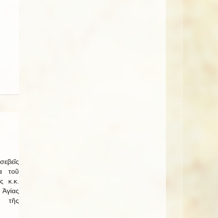
εβεῖς
α τοῦ
ς κ.κ.
 Ἁγίας
ί τῆς