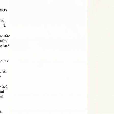
ΛΙΟΥ
σχα
. Ν.
ων τῶν
τείαν
ῶν ὑπό
ΙΛΙΟΥ
α εἰς
υ
ν ἀνά
καί
οῦ
16