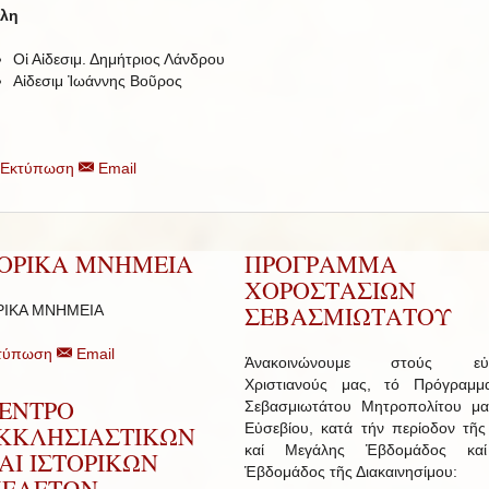
λη
Οἱ Αἰδεσιμ. Δημήτριος Λάνδρου
Αἰδεσιμ Ἰωάννης Βοῦρος
Εκτύπωση
Email
ΤΟΡΙΚΑ ΜΝΗΜΕΙΑ
ΠΡΟΓΡΑΜΜΑ
ΧΟΡΟΣΤΑΣΙΩΝ
ΣΕΒΑΣΜΙΩΤΑΤΟΥ
ΡΙΚΑ ΜΝΗΜΕΙΑ
τύπωση
Email
Ἀνακοινώνουμε στούς εὐσ
Χριστιανούς μας, τό Πρόγραμμ
ΕΝΤΡΟ
Σεβασμιωτάτου Μητροπολίτου μα
Εὐσεβίου, κατά τήν περίοδον τῆς
ΚΚΛΗΣΙΑΣΤΙΚΩΝ
καί Μεγάλης Ἑβδομάδος κα
ΑΙ ΙΣΤΟΡΙΚΩΝ
Ἑβδομάδος τῆς Διακαινησίμου:
ΕΛΕΤΩΝ