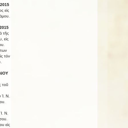
 2015
ς εἰς
άμου.
2015
ά τῆς
, εἰς
ου.
ντων
ς τόν
.
ΛΙΟΥ
ς τοῦ
 Ἱ. Ν.
ου.
Ἱ. Ν.
σου.
ου εἰς