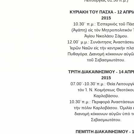
Λειτουργίας 01.30'π.μ.)
ΚΥΡΙΑΚΗ ΤΟΥ ΠΑΣΧΑ - 12 ΑΠΡΙ
2015
10.30΄ π.μ.: Ἑσπερινός τοῦ Πά
(Ἀγάπη) εἰς τόν Μητροπολιτικόν Ἱ
Ἁγίου Νικολάου Σάμου.
12.00΄ μ.μ.: Συνάντησις Ἀναστάσε
Ἱερῶν Ναῶν εἰς τήν κεντρικήν πλα
Πυθαγόρα. Διανομή κόκκινων αὐγ
τοῦ Σεβασμιωτάτου.
ΤΡΙΤΗ ΔΙΑΚΑΙΝΗΣΙΜΟΥ - 14 ΑΠΡ
2015
07.00΄-10.30΄π.μ.: Θεία Λειτουργί
τόν Ἱ. Ν. Κοιμήσεως Θεοτόκο
Καρλοβάσου.
10.30΄π.μ.: Περιφορά Ἀναστάσεω
τήν πόλιν Καρλοβάσου. Ὁμιλία 
διανομή κόκκινων αὐγῶν ὑπό τ
Σεβασμιωτάτου.
ΠΕΜΠΤΗ ΔΙΑΚΑΙΝΗΣΙΜΟΥ - 