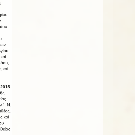
ς
φίου
ν
λάου
υ
ίων
γίου
καί
λάου,
ς καί
 2015
τῆς
ίας
ν Ἱ. Ν.
θέος.
ς καί
ίου
Θείας