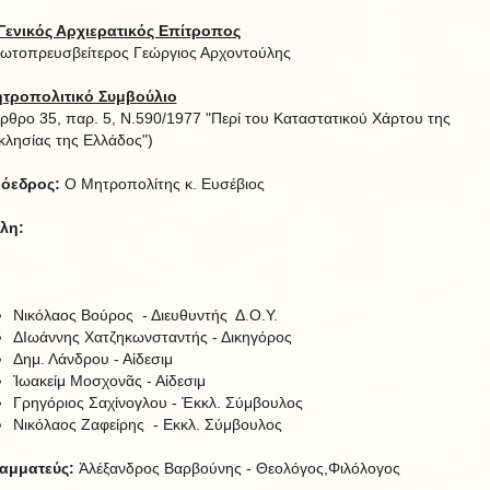
Γενικός Αρχιερατικός Επίτροπος
ωτοπρευσβείτερος Γεώργιος Αρχοντούλης
τροπολιτικό Συμβούλιο
ρθρο 35, παρ. 5, Ν.590/1977 "Περί του Καταστατικού Χάρτου της
κλησίας της Ελλάδος")
όεδρος:
Ο Μητροπολίτης κ. Ευσέβιος
λη:
Νικόλαος Βούρος - Διευθυντής Δ.Ο.Υ.
ΔΙωάννης Χατζηκωνσταντής - Δικηγόρος
Δημ. Λάνδρου - Αἰδεσιμ
Ἰωακείμ Μοσχονᾶς - Αἰδεσιμ
Γρηγόριος Σαχίνογλου - Ἐκκλ. Σύμβουλος
Νικόλαος Ζαφείρης - Εκκλ. Σύμβουλος
αμματεύς:
Ἀλέξανδρος Βαρβούνης - Θεολόγος,Φιλόλογος