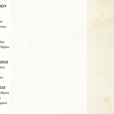
ΛΙΟΥ
ία
ννου
ίου
 Ἁγίου
 2015
ίου
.
ῶν
015
Ὄρθρος
υ
ριον