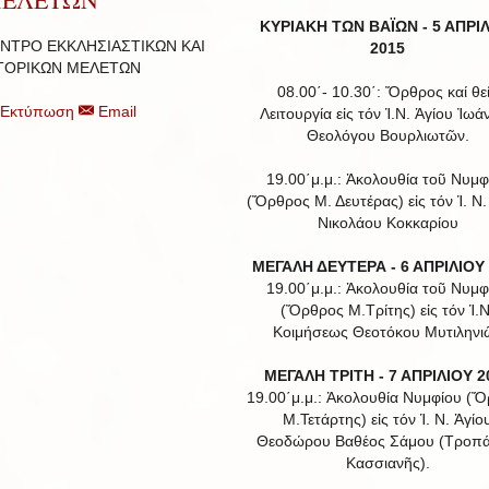
ΚΥΡΙΑΚΗ ΤΩΝ ΒΑΪΩΝ -
5 ΑΠΡΙ
ΝΤΡΟ ΕΚΚΛΗΣΙΑΣΤΙΚΩΝ ΚΑΙ
2015
ΤΟΡΙΚΩΝ ΜΕΛΕΤΩΝ
08.00΄- 10.30΄: Ὄρθρος καί θε
Εκτύπωση
Email
Λειτουργία εἰς τόν Ἱ.Ν. Ἁγίου Ἰωά
Θεολόγου Βουρλιωτῶν.
19.00΄μ.μ.: Ἀκολουθία τοῦ Νυμφ
(Ὄρθρος Μ. Δευτέρας) εἰς τόν Ἱ. Ν.
Νικολάου Κοκκαρίου
ΜΕΓΑΛΗ ΔΕΥΤΕΡΑ - 6 ΑΠΡΙΛΙΟΥ
19.00΄μ.μ.: Ἀκολουθία τοῦ Νυμφ
(Ὄρθρος Μ.Τρίτης) εἰς τόν Ἱ.Ν
Κοιμήσεως Θεοτόκου Μυτιληνι
ΜΕΓΑΛΗ ΤΡΙΤΗ - 7 ΑΠΡΙΛΙΟΥ 2
19.00΄μ.μ.: Ἀκολουθία Νυμφίου (
Μ.Τετάρτης) εἰς τόν Ἱ. Ν. Ἁγίο
Θεοδώρου Βαθέος Σάμου (Τροπά
Κασσιανῆς).