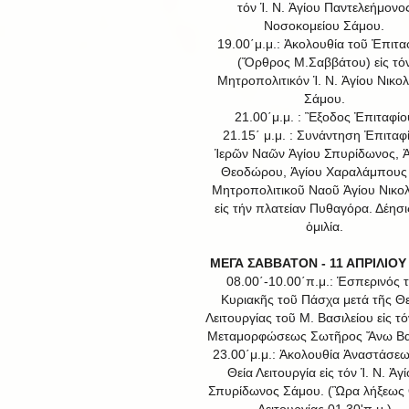
τόν Ἱ. Ν. Ἁγίου Παντελεήμονο
Νοσοκομείου Σάμου.
19.00΄μ.μ.: Ἀκολουθία τοῦ Ἐπιτα
(Ὄρθρος Μ.Σαββάτου) εἰς τό
Μητροπολιτικόν Ἱ. Ν. Ἁγίου Νικο
Σάμου.
21.00΄μ.μ. : Ἒξοδος Ἐπιταφίο
21.15΄ μ.μ. : Συνάντηση Ἐπιταφ
Ἱερῶν Ναῶν Ἀγίου Σπυρίδωνος, Ἁ
Θεοδώρου, Ἁγίου Χαραλάμπους 
Μητροπολιτικοῦ Ναοῦ Ἁγίου Νικο
εἰς τήν πλατείαν Πυθαγόρα. Δέησι
ὁμιλία.
ΜΕΓΑ ΣΑΒΒΑΤΟΝ - 11 ΑΠΡΙΛΙΟΥ
08.00΄-10.00΄π.μ.: Ἑσπερινός 
Κυριακῆς τοῦ Πάσχα μετά τῆς Θε
Λειτουργίας τοῦ Μ. Βασιλείου εἰς τό
Μεταμορφώσεως Σωτῆρος Ἄνω Βα
23.00΄μ.μ.: Ἀκολουθία Ἀναστάσεω
Θεία Λειτουργία εἰς τόν Ἱ. Ν. Ἁγ
Σπυρίδωνος Σάμου. (Ὣρα λήξεως 