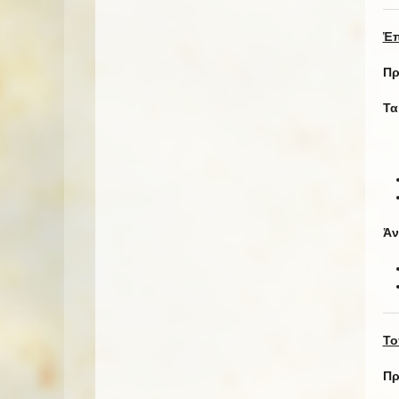
Ἐπ
Πρ
Τα
Ἀν
Το
Πρ