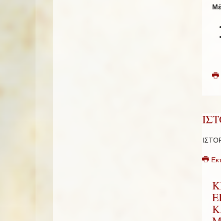
Μέ
ΙΣ
ΙΣΤΟ
Εκ
Κ
Ε
Κ
Μ