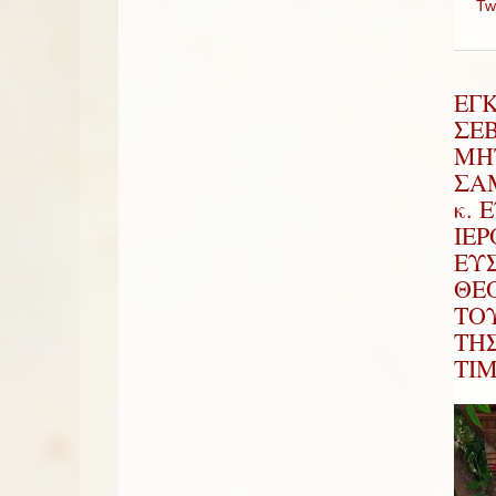
Tw
ΕΓ
ΣΕ
ΜΗ
ΣΑΜ
κ. 
ΙΕ
ΕΥ
ΘΕ
ΤΟ
ΤΗ
ΤΙ