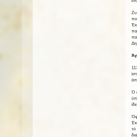
ἐν
Ζυ
πο
Ἐκ
πα
πα
Δη
Ἀγ
11
ἱσ
ἀπ
Ὁ 
ὑπ
ἰδ
Ὀφ
Ἐκ
τό
δι