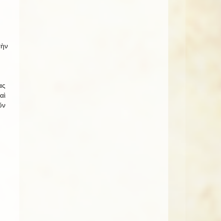
τὴν
ας
αὶ
ῦν