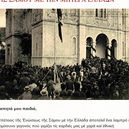
απητά μου παιδιά,
ἐπέτειος τῆς Ἑνώσεως τῆς Σάμου μὲ τὴν Ἑλλάδα ἀποτελεῖ ἕνα λαμπρό 
ρμόσυνο γεγονός πού γεμίζει τίς καρδιές μας μέ χαρά καί ἐθνική