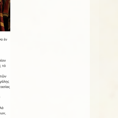
να ἐν
νέον
ς τό
 τῶν
γάλης
τασίας
ν
λά
των,