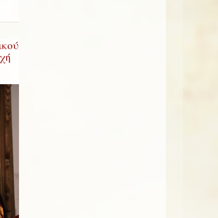
ικού
χή