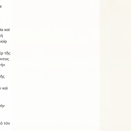
ε
.
ία καί
κή
νοίᾳ
έρ τῆς
οντος
τήν
ά
τῆς
 καί
νήν
ό τόν