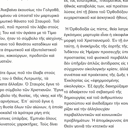
εἰς τάς ἐσωτερικάς, πνευματικάς καί
ἠθικάς καταβολάς των, καί προέτειν
αίνει ἐκουσίως τὸν Γολγοθᾶ,
λύσεις ἐπί τῇ βάσει τοῦ Ὀρθοδόξου
ιμένου νὰ ὑποστεῖ τὸν μαρτυρικὸ
ευχαριστιακοῦ καί ἀσκητικοῦ ἤθους
τιμωτικό θάνατο τοῦ Σταυροῦ. Τοῦ
οῦ, ποῦ προτοῦ τὸν λάβει στούς
Ἡ Ὀρθοδοξία ὡς πίστις, θεία λατρε
Του καὶ τὸν ἁγιάσει με τὸ Τίμιο
ἐγκόσμιος μαρτυρία εἶναι ἡ οἰκοφιλι
Του, ήταν τὸ σύμβολο τῆς αἰσχύνης,
μορφή τοῦ Χριστιανισμοῦ. Ἐν τῇ ἐν
γανο τοῦ θανάτου καταδίκων καὶ
ταύτῃ, ἡ ἀνακήρυξις τῆς ἑορτῆς τῆς
α ἀτιμωτικοῦ καὶ ἐξευτελιστικοῦ
Ἰνδίκτου εἰς Ἡμέραν προσευχῆς ὑπ
ου, κακούργων, προδοτῶν καὶ
προστασίας τοῦ φυσικοῦ περιβάλλ
ματιῶν.
δέν ὑπῆρξεν ἁπλῶς ἀντίδρασις εἰς 
σύγχρονον οἰκολογικήν κρίσιν, ἀλλ
ότε ὅμως ποῦ τὸν ἔλαβε στούς
συνέπεια καί προέκτασις τῆς ζωῆς 
 του ὁ Θεῖος Λυτρωτής, τὰ
Ἐκκλησίας ὡς «ἐφηρμοσμένης
ατα ἄλλαξαν. Ὁ Σταυρὸς ἔγινε τὸ
οἰκολογίας». Ἐξ ἀρχῆς διεκηρύξαμεν
ερο σύμβολο τῶν Χριστιανῶν. Ἔγινε
τό ἀδιαίρετον τοῦ σεβασμοῦ τῆς
μβολο τῆς θυσίας, τῆς νίκης καὶ τῆς
δημιουργίας καί τοῦ ἀνθρωπίνου
αρνήσεως. Ἐπ᾿ αὐτοῦ ἔγινε ἡ
προσώπου καί ἀνεδείξαμεν τήν κοι
η θυσία ὅλων τῶν αἰώνων, ἡ ὁποία
ρίζαν καί τήν ἀλληλουχίαν
οκαλεῖ τὰ ἱερότερα ρίγη στὶς
περιβαλλοντικῶν καί κοινωνικῶν
πινες ὑπάρξεις. Ἐμπνέει ὅλους
προβλημάτων. Ἡ ἀπομάκρυνσις ἀπ
δυνατοὺς χαρακτῆρες. Τοὺς δίνει
Θεόν γεννᾷ τήν κτητικήν καί