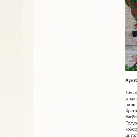
Ἀγαπη
Τόν μ
φτερο
μάτια
Χριστ
ἀνεβα
Γολγο
κολαφ
με πό