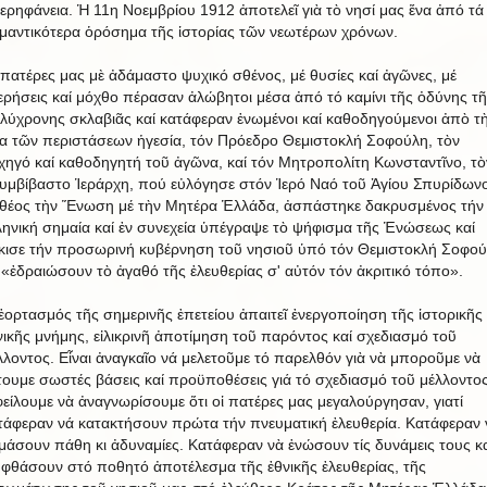
ερηφάνεια. Ἡ 11η Νοεμβρίου 1912 ἀποτελεῖ γιὰ τὸ νησί μας ἕνα ἀπό τά
μαντικότερα ὁρόσημα τῆς ἱστορίας τῶν νεωτέρων χρόνων.
 πατέρες μας μὲ ἀδάμαστο ψυχικό σθένος, μέ θυσίες καί ἀγῶνες, μέ
ερήσεις καί μόχθο πέρασαν ἀλώβητοι μέσα ἀπό τό καμίνι τῆς ὀδύνης τῆ
λύχρονης σκλαβιᾶς καί κατάφεραν ἑνωμένοι καί καθοδηγούμενοι ἀπὸ τ
ια τῶν περιστάσεων ἡγεσία, τόν Πρόεδρο Θεμιστοκλή Σοφούλη, τὸν
χηγό καί καθοδηγητή τοῦ ἀγῶνα, καί τόν Μητροπολίτη Κωνσταντῖνο, τὸ
υμβίβαστο Ἱεράρχη, πού εὐλόγησε στόν Ἱερό Ναό τοῦ Ἁγίου Σπυρίδων
θέος τὴν Ἕνωση μέ τὴν Μητέρα Ἑλλάδα, ἀσπάστηκε δακρυσμένος τήν
ληνική σημαία καί ἐν συνεχεία ὑπέγραψε τὸ ψήφισμα τῆς Ἑνώσεως καί
κισε τήν προσωρινή κυβέρνηση τοῦ νησιοῦ ὑπό τόν Θεμιστοκλή Σοφού
 «ἐδραιώσουν τὸ ἀγαθό τῆς ἐλευθερίας σ' αὐτόν τόν ἀκριτικό τόπο».
ἑορτασμός τῆς σημερινῆς ἐπετείου ἀπαιτεῖ ἐνεργοποίηση τῆς ἱστορικῆς 
νικῆς μνήμης, εἰλικρινῆ ἀποτίμηση τοῦ παρόντος καί σχεδιασμό τοῦ
λλοντος. Εἶναι ἀναγκαῖο νά μελετοῦμε τό παρελθόν γιὰ νὰ μποροῦμε νὰ
τουμε σωστές βάσεις καί προϋποθέσεις γιά τό σχεδιασμό τοῦ μέλλοντος
είλουμε νὰ ἀναγνωρίσουμε ὅτι οἱ πατέρες μας μεγαλούργησαν, γιατί
τάφεραν νά κατακτήσουν πρώτα τήν πνευματική ἐλευθερία. Κατάφεραν 
μάσουν πάθη κι ἀδυναμίες. Κατάφεραν νὰ ἑνώσουν τίς δυνάμεις τους κα
 φθάσουν στό ποθητό ἀποτέλεσμα τῆς ἐθνικῆς ἐλευθερίας, τῆς