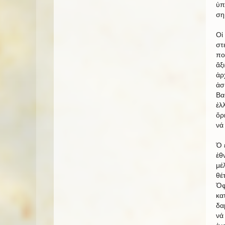
ὑπ
ση
Οἱ
στ
πο
ἄξ
ἀρ
ἀσ
Βα
ἑλ
ὅρ
νά
Ὁ 
ἐθ
μέ
θέ
Ὀφ
κα
δα
νά