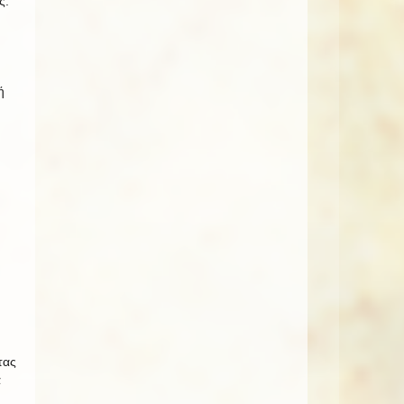
ς.
ή
τας
ά