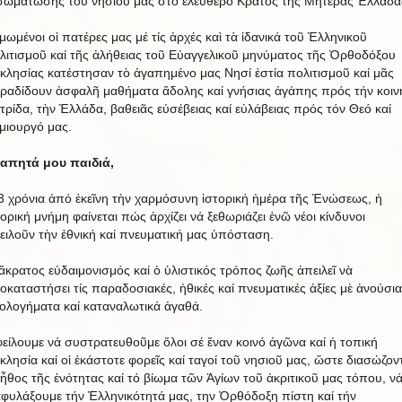
σωμάτωσης τοῦ νησιοῦ μας στό ἐλεύθερο Κράτος τῆς Μητέρας Ἑλλάδα
μωμένοι οἱ πατέρες μας μέ τίς ἀρχές καὶ τὰ ἰδανικά τοῦ Ἑλληνικοῦ
λιτισμοῦ καί τῆς ἀλήθειας τοῦ Εὐαγγελικοῦ μηνύματος τῆς Ὀρθοδόξου
κλησίας κατέστησαν τὸ ἀγαπημένο μας Νησί ἑστία πολιτισμοῦ καί μᾶς
ραδίδουν ἀσφαλῆ μαθήματα ἄδολης καί γνήσιας ἀγάπης πρός τήν κοιν
τρίδα, τὴν Ἑλλάδα, βαθειᾶς εὐσέβειας καί εὐλάβειας πρός τόν Θεό καί
μιουργό μας.
απητά μου παιδιά,
3 χρόνια ἀπό ἐκεῖνη τὴν χαρμόσυνη ἱστορική ἡμέρα τῆς Ἑνώσεως, ἡ
τορική μνήμη φαίνεται πώς ἀρχίζει νά ξεθωριάζει ἐνῶ νέοι κίνδυνοι
ειλοῦν τὴν ἐθνική καί πνευματική μας ὑπόσταση.
ἄκρατος εὐδαιμονισμός καί ὁ ὑλιστικός τρόπος ζωῆς ἀπειλεῖ νὰ
οκαταστήσει τίς παραδοσιακές, ἠθικές καί πνευματικές ἀξίες μὲ ἀνούσια
εολογήματα καί καταναλωτικά ἀγαθά.
είλουμε νά συστρατευθοῦμε ὅλοι σέ ἕναν κοινό ἀγῶνα καί ἡ τοπική
κλησία καί οἱ ἑκάστοτε φορεῖς καί ταγοί τοῦ νησιοῦ μας, ὥστε διασώζον
 ἦθος τῆς ἑνότητας καί τό βίωμα τῶν Ἁγίων τοῦ ἀκριτικοῦ μας τόπου, ν
αφυλάξουμε τήν Ἑλληνικότητά μας, την Ὀρθόδοξη πίστη καί τήν