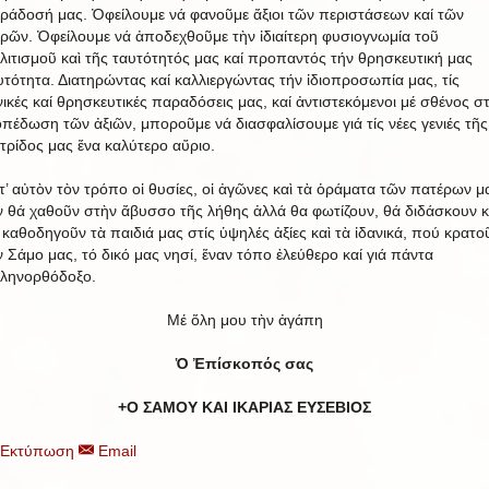
ράδοσή μας. Ὀφείλουμε νά φανοῦμε ἄξιοι τῶν περιστάσεων καί τῶν
ιρῶν. Ὀφείλουμε νά ἀποδεχθοῦμε τὴν ἰδιαίτερη φυσιογνωμία τοῦ
λιτισμοῦ καὶ τῆς ταυτότητός μας καί προπαντός τήν θρησκευτική μας
υτότητα. Διατηρώντας καί καλλιεργώντας τήν ἰδιοπροσωπία μας, τίς
νικές καί θρησκευτικές παραδόσεις μας, καί ἀντιστεκόμενοι μέ σθένος σ
οπέδωση τῶν ἀξιῶν, μποροῦμε νά διασφαλίσουμε γιά τίς νέες γενιές τῆς
τρίδος μας ἕνα καλύτερο αὔριο.
τ’ αὐτὸν τὸν τρόπο οἱ θυσίες, οἱ ἀγῶνες καὶ τὰ ὁράματα τῶν πατέρων μ
ν θά χαθοῦν στὴν ἄβυσσο τῆς λήθης ἀλλά θα φωτίζουν, θά διδάσκουν κ
 καθοδηγοῦν τὰ παιδιά μας στίς ὑψηλές ἀξίες καὶ τὰ ἰδανικά, πού κρατο
ν Σάμο μας, τό δικό μας νησί, ἕναν τόπο ἐλεύθερο καί γιά πάντα
ληνορθόδοξο.
Μέ ὅλη μου τὴν ἀγάπη
Ὁ Ἐπίσκοπός σας
+Ο ΣΑΜΟΥ ΚΑΙ ΙΚΑΡΙΑΣ ΕΥΣΕΒΙΟΣ
Εκτύπωση
Email