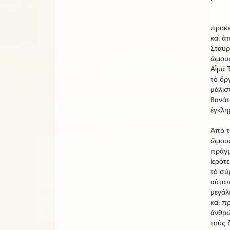
Ἀνεβ
προκε
καὶ ἀ
Σταυρ
ὥμους 
Αἷμά 
τὸ ὄρ
μάλιστ
θανάτ
ἐγκλη
Ἀπὸ τ
ὥμους
πράγμ
ἱερότ
τὸ σύ
αὐταπ
μεγάλ
καὶ πρ
ἀνθρώ
τοὺς 