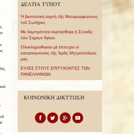
ΔΕΛΤΙΑ ΤΥΠΟΥ
Ἡ Δεσποτική ἑορτή τῆς Μεταμορφώσεως
τοῦ Σωτῆρος
ς
Με λαμπρότητα ἑορτάσθηκε ἡ Σύναξις
ὴν
τῶν Σαμίων Ἁγίων
ν
Ὁλοκληρώθηκαν μὲ ἐπιτυχία οἱ
ος
κατασκηνώσεις τῆς Ἱερᾶς Μητροπόλεώς
μας
ΕΥΧΕΣ ΣΤΟΥΣ ΕΠΙΤΥΧΟΝΤΕΣ ΤΩΝ
λη,
ΠΑΝΕΛΛΗΝΙΩΝ
καὶ
ΚΟΙΝΩΝΙΚΗ ΔΙΚΤΥΩΣΗ
.
νά
ί