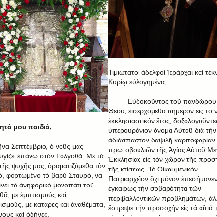
Τιμιώτατοι ἀδελφοί Ἱεράρχαι καί τέκ
Κυρίῳ εὐλογημένα,
Εὐδοκοῦντος τοῦ πανδώρου
Θεοῦ, εἰσερχόμεθα σήμερον εἰς τό 
ἐκκλησιαστικόν ἔτος, δοξολογοῦντε
τά μου παιδιἀ,
ὑπερουράνιον ὄνομα Αὐτοῦ διά τήν
ἀδιάσπαστον δαψιλῆ καρποφορίαν
ῆνα Σεπτέμβριο, ὁ νοῦς μας
πρωτοβουλιῶν τῆς Ἁγίας Αὐτοῦ Με
υγίζει ἐπάνω στὸν Γολγοθᾶ. Με τὰ
Ἐκκλησίας εἰς τόν χῶρον τῆς προσ
 τῆς ψυχῆς μας, ὁραματιζόμεθα τὸν
τῆς κτίσεως. Τό Οἰκουμενικόν
ό, φορτωμένο τὸ βαρύ Σταυρό, νὰ
Πατριαρχεῖον ὄχι μόνον ἐπεσήμανε
ίνει τὸ ἀνηφορικὸ μονοπάτι τοῦ
ἐγκαίρως τήν σοβαρότητα τῶν
θᾶ, με ἐμπτισμούς καὶ
περιβαλλοντικῶν προβλημάτων, ἀλ
ισμούς, με κατάρες καὶ ἀναθέματα,
ἔστρεψε τήν προσοχήν εἰς τά αἴτιά 
νους καὶ ὀδήνες.