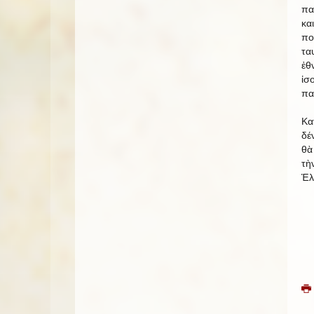
πα
κα
πο
τα
ἐθ
ἰσ
πα
Κα
δέ
θὰ
τὴ
Ἑλ