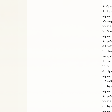
Ανδρώ
1) Τι
ἱδρύσ
Μακάρ
22730
2) Με
ἱδρύσ
Αμφιλ
41.24
3) Πα
ἔτος 
Κωνστ
93.25
4) Πρ
ἱδρύσ
Ελευθ
5) Ἁγ
ἱδρύσ
Αμφιλ
22730
6) Ἁγ
ἱδρύσ