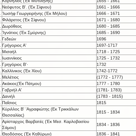
.
Κορνήλιος (Έκ Μυτιλήνης)
1655 - 1661
.
Νεόφυτος Β'. (Έκ Σίφνου)
1661 - 1666
.
’Ιωσήφ Γεωργειρήνης (Έκ Μήλου)
1666 - 1671
.
Φιλάρετος (Έκ Σίφνου)
1671 - 1680
.
Δωρόθεος
1680 - 1685
.
’Ιγνάτιος (Έκ Σμύρνης)
1685 - 1690
.
Γεδεών
1696
.
Γρήγοριος Α'
1697-1717
.
Μισαήλ
1718 - 1725
.
Ιωαννίκιος
1725 - 1732
.
Γρηγόριος Β'·
1732
.
Καλλίνικος (Έκ Χίου)
1742-1772
.
Μελέτιος
(1772 - 1777)
.
Ακάκιος(Έκ Πάτμου)
1777 - 1780
.
Γαβριήλ Α'
(1781- 1783)
.
Δανιήλ
(1783 - 1815)
.
Παΐσιος
1815
Κύριλλος Β' ’Αγραφιώτης (Εκ Τρικκάλων
.
1815 - 1834
Θεσσαλίας)
Αρίσταρχος Βαρβατές (Έκ Μεσ. Καρλοβασίου
.
1834 - 1836
Σάμου)
.
Θεοδόσιος (Έκ Κηθύρων)
1836 - 1841