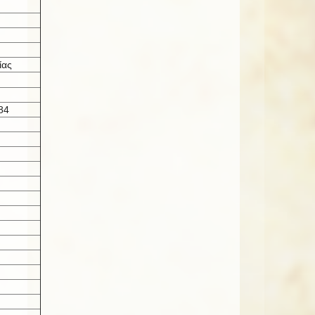
ίας
84