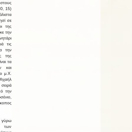
στους
0, 15)
λιστα
ησί σε
ι της
κε την
ητάρι
ρά τις
α την
ας της
ίναι τα
ν και
ο μ.Χ.
ιχαήλ
 σειρά
πό την
ένιο,
σκοπος
ν γύρω
ή των