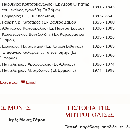
Παρθένιος Κουτσομανώλης (Έκ Λέρου Ο πατήρ
.
1841 - 1843
του, έκεΐνος έγεννήθη Εν Σάμω)
.
Γρηγόριος Γ'. (Έκ Κυδωνιων)
1843-1854
.
Γαβριήλ Β' Κατσαρός (Έκ Βαθέος Σάμου)
1855 - 1900
.
Αθανάσιος Καπουράλης (Έκ Πύργου Σάμου)
1900 - 1903
Κωνσταντίνος Βοντζαλίδης (Έκ Καρλοβασίου
.
1903 - 1926
Σάμου)
.
Ειρηναίος Παπαμιχαήλ (Έκ Κατιρλι Βιθυνίας)
1926 - 1963
Έπιφάνιος Καλαφάτης, Τοποτηρητής (Εξ
.
1963 - 1966
'Ύδρας)
.
Παντελεήμων Χρυσοφάκης (Εξ Αθηνών)
1966 - 1974
.
Παντελεήμων Μπαρδάκος (Εξ Ερμιόνης)
1974 - 1995
Εκτύπωση
Email
ΡΕΣ ΜΟΝΕΣ
Η ΙΣΤΟΡΙΑ ΤΗΣ
ΜΗΤΡΟΠΟΛΕΩΣ
Ιερές Μονές Σάμου
Τοπική παράδοση αποδίδει τη δ