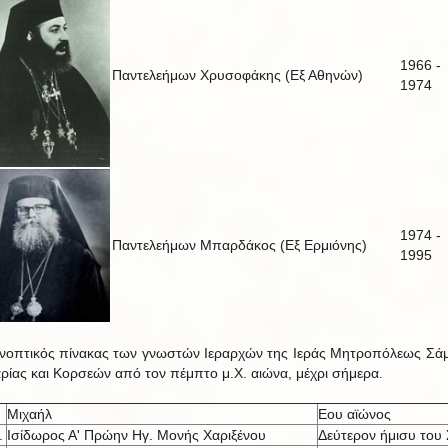
1966 -
Παντελεήμων Χρυσοφάκης (Εξ Αθηνών)
1974
1974 -
Παντελεήμων Μπαρδάκος (Εξ Ερμιόνης)
1995
νοπτικός πίνακας των γνωστών Ιεραρχών της Ιεράς Μητροπόλεως Σά
αρίας και Κορσεών από τον πέμπτο μ.Χ. αιώνα, μέχρι σήμερα.
Μιχαήλ
Εου αϊώνος
.
Ισίδωρος Α' Πρώην Ηγ. Μονής Χαριξένου
Δεύτερον ήμισυ του 