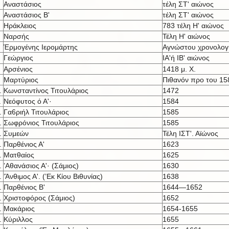
Αναστάσιος
τέλη ΣΤ' αιώνος
Αναστάσιος Β'
τέλη ΣΤ' αιώνος
Ηράκλειος
783 τέλη Η' αιώνος
Ναρσής
Τέλη Η' αιώνος
Έρμογένης Ιερομάρτης
Αγνώστου χρονολογ
Γεώργιος
ΙΑ'ή IB' αι
ώνος
Αρσένιος
1418 μ. X.
Μαρτύριος
Πιθανόν προ του 15
.
Κωνσταντίνος Τιτουλάριος
1472
.
Νεόφυτος ό Α'·
1584
.
Γα6ριήλ Τιτουλάριος
1585
.
Σωφρόνιος Τιτουλάριος
1585
.
Συμεών
Τέλη ΙΣΤ'. Αϊώνος
.
Παρθένιος Α'
1623
.
Ματθαίος
1625
.
’Αθανάσιος Α'· (Σάμιος)
1630
.
’Άνθιμος Α'. (’Εκ Κίου Βιθυνίας)
1638
.
Παρθένιος Β'
1644—1652
.
Χριστοφόρος (Σάμιος)
1652
.
Μακάριος
1654-1655
.
Κύριλλος
1655