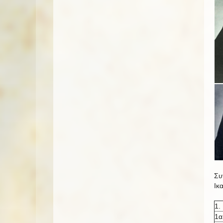
Συ
Ικ
1.
1α