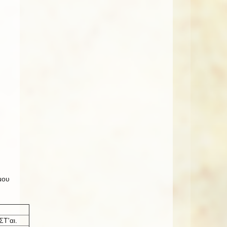
μου
ΣΤ'αι.