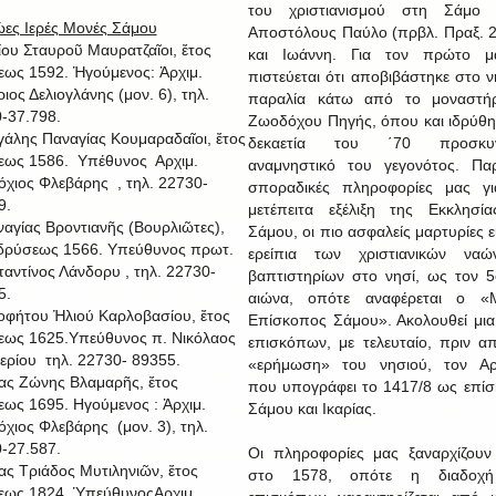
του χριστιανισμού στη Σάμο 
ες Ιερές Μονές Σάμου
Αποστόλους Παύλο (πρβλ. Πραξ. 2
μίου Σταυροῦ Μαυρατζαῖοι, ἔτος
και Ιωάννη. Για τον πρώτο μά
εως 1592. Ἡγούμενος: Ἀρχιμ.
πιστεύεται ότι αποβιβάστηκε στο ν
ιος Δελιογλάνης (μον. 6), τηλ.
παραλία κάτω από το μοναστήρ
-37.798.
Ζωοδόχου Πηγής, όπου και ιδρύθη
γάλης Παναγίας Κουμαραδαῖοι, ἔτος
δεκαετία του ΄70 προσκυν
εως 1586. Υπέθυνος Αρχιμ.
αναμνηστικό του γεγονότος. Πα
όχιος Φλεβάρης , τηλ. 22730-
σποραδικές πληροφορίες μας γι
9.
μετέπειτα εξέλιξη της Εκκλησί
ναγίας Βροντιανῆς (Βουρλιῶτες),
Σάμου, οι πιο ασφαλείς μαρτυρίες ε
ἱδρύσεως 1566. Υπεύθυνος πρωτ.
ερείπια των χριστιανικών ναώ
αντίνος Λάνδορυ , τηλ. 22730-
βαπτιστηρίων στο νησί, ως τον 5
5.
αιώνα, οπότε αναφέρεται ο «Μ
οφήτου Ἠλιού Καρλοβασίου, ἔτος
Επίσκοπος Σάμου». Ακολουθεί μια
εως 1625.Υπεύθυνος π. Νικόλαος
επισκόπων, με τελευταίο, πριν α
ερίου τηλ. 22730- 89355.
«ερήμωση» του νησιού, τον Αρσ
ίας Ζώνης Βλαμαρῆς, ἔτος
που υπογράφει το 1417/8 ως επί
εως 1695. Ηγούμενος : Ἀρχιμ.
Σάμου και Ικαρίας.
όχιος Φλεβάρης (μον. 3), τηλ.
-27.587.
Οι πληροφορίες μας ξαναρχίζου
ίας Τριάδος Μυτιληνιῶν, ἔτος
στο 1578, οπότε η διαδοχ
εως 1824. ὙπεύθυνοςΑρχιμ.