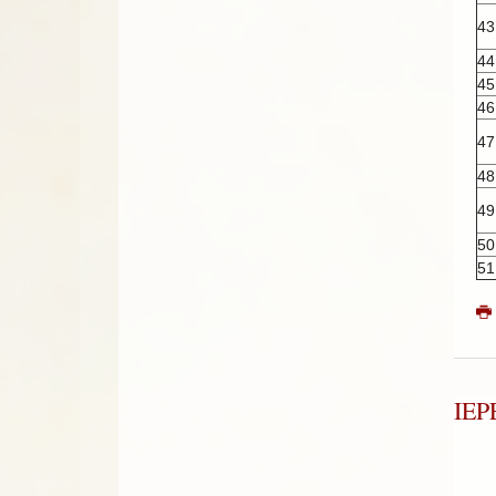
43
44
45
46
47
48
49
50
51
ΙΕ