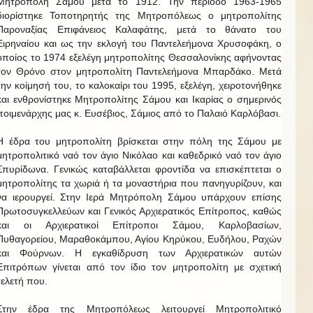
Μητρόπολη Σάμου μετά το 1912. Την περίοδο 1963-1965
διορίστηκε Τοποτηρητής της Μητροπόλεως ο μητροπολίτης
Παροναξίας Επιφάνειος Καλαφάτης, μετά το θάνατο του
Ειρηναίου και ως την εκλογή του Παντελεήμονα Χρυσοφάκη, ο
οποίος το 1974 εξελέγη μητροπολίτης Θεσσαλονίκης αφήνοντας
τον Θρόνο στον μητροπολίτη Παντελεήμονα Μπαρδάκο. Μετά
την κοίμησή του, το καλοκαίρι του 1995, εξελέγη, χειροτονήθηκε
και ενθρονίστηκε Μητροπολίτης Σάμου και Ικαρίας ο σημερινός
ποιμενάρχης μας κ. Ευσέβιος, Σάμιος από το Παλαιό Καρλόβασι.
Η έδρα του μητροπολίτη βρίσκεται στην πόλη της Σάμου με
μητροπολιτικό ναό τον άγιο Νικόλαο και καθεδρικό ναό τον άγιο
Σπυρίδωνα. Γενικώς καταβάλλεται φροντίδα να επισκέπτεται ο
μητροπολίτης τα χωριά ή τα μοναστήρια που πανηγυρίζουν, και
να ιερουργεί. Στην Ιερά Μητρόπολη Σάμου υπάρχουν επίσης
Πρωτοσυγκελλεύων και Γενικός Αρχιερατικός Επίτροπος, καθώς
και οι Αρχιερατικοί Επίτροποι Σάμου, Καρλοβασίων,
Πυθαγορείου, Μαραθοκάμπου, Αγίου Κηρύκου, Ευδήλου, Ραχών
και Φούρνων. Η εγκαθίδρυση των Αρχιερατικών αυτών
Επιτρόπων γίνεται από τον ίδιο τον μητροπολίτη με σχετική
τελετή που.
Στην έδρα της Μητροπόλεως λειτουργεί Μητροπολιτικό