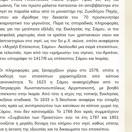
Ιωάννη. Για τον πρώτο μάλιστα πιστεύεται ότι αποβιβάστηκε στο
νησί σε παραλία κάτω από το μοναστήρι της Ζωοδόχου Πηγής,
όπου και ιδρύθηκε την δεκαετία του ΄70 προσκυνητάρι
αναμνηστικό του γεγονότος. Παρά τις σποραδικές πληροφορίες
μας για την μετέπειτα εξέλιξη της Εκκλησίας της Σάμου, οι πιο
ασφαλείς μαρτυρίες είναι τα ερείπια των χριστιανικών ναών και
βαπτιστηρίων στο νησί, ως τον 5ο μ.Χ. αιώνα, οπότε αναφέρεται
ο «Μιχαήλ Επίσκοπος Σάμου». Ακολουθεί μια σειρά επισκόπων,
με τελευταίο, πριν από την «ερήμωση» του νησιού, τον Αρσένιο,
που υπογράφει το 1417/8 ως επίσκοπος Σάμου και Ικαρίας.
Οι πληροφορίες μας ξαναρχίζουν γύρω στο 1578, οπότε η
διαδοχή των επισκόπων χαρακτηρίζεται από κάποια
κανονικότητα. Το 1623 η Σάμος ανακηρύχθηκε από το
Πατριαρχείο Κωνσταντινουπόλεως Αρχιεπισκοπή, με βοηθό
επίσκοπο στην Ικαρία. Από τότε η ισχύς της τοπικής Εκκλησίας
αυξάνει σταδιακά. Το 1633 ο S.Stochove αναφέρει την ύπαρξη
ενός ιερέα ως αντιπροσώπου των κατοίκων σε κάποιο χωριό της
Σάμου, που δεν κατονομάζει. Το 1768 δύο ιερείς συμμετέχουν
στο «Συμβούλιο των Προεστών» ενώ τα έτη 1787 και 1801
τονίζεται η μεγάλη δύναμη του κλήρου στο νησί, καθώς επίσης
και η έκταση της εξουσίας και τα δικαιώματα του επισκόπου.