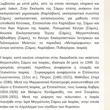
Συμβούλιο με επτά μέλη, από τα οποία τέσσερις κληρικοί και
τρείς λαϊκοί. Στην Εκκλησία της Σάμου επίσης ανήκουν ένα
εκκλησιαστικό γηροκομείο (Καρλόβασι), εκκλησιαστικά συσσίτια
(Σάμος) εκκλησιαστικές κατασκηνώσεις για μαθητές στην
τοποθεσία Κότσικας, Επισκοπεία στο Καρλόβασι της Σάμου και
στον Άγιο Κήρυκο της Ικαρίας, Πνευματικό Κέντρο (Σάμος),
Μουσείο Εκκλησιαστικής Τέχνης (Σάμος), Μητροπολιτική
Βιβλιοθήκη (Σάμος), το Κέντρο Εκκλησιαστικών Ιστορικών και
Πολιτισμικών Μελετών, το περιοδικό «Μεταμόρφωσις» και
κέντρα νεότητος (Σάμος, Καρλόβασι, Πυθαγόρειο, Ικαρία).
Η Ικαρία, κατά κανόνα υπαγόταν στην δικαιοδοσία του εκάστοτε
Μητροπολίτη Σάμου και Ικαρίας, ιδιαίτερα δε μετά το 1346. Σε
ορισμένες ιστορικές περιόδους αναφέρεται η ύπαρξη και
Επισκόπου Ικαρίας : Συγκεκριμένα αναφέρονται οι Επίσκοποι
Κωνσταντίνος (12ος αι.), Πέτρος (1481-1521), Μεθόδιος (περί
το 1590). Μετά την Μικρασιατική Καταστροφή ανασυστάθηκε επί
ολίγον η Επισκοπή Ικαρίας, με Επισκόπους τους Ιωακείμ Καβίρη
(1924-1926) και Νεόφυτο Κοτζαμανίδη, τον από Σουφλίου
(1926-1931). Μετά την κοίμηση του τελευταίου, η Ικαρία
επανήλθε στην Ιερά Μητρόπολη Σάμου και Ικαρίας, στην οποία
ανήκει και το σύμπλεγμα των νησίδων των Κορσεών.