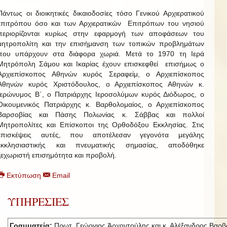
Πάντως οι διοικητικές δικαιοδοσίες τόσο Γενικού Αρχιερατικού
επιτρόπου όσο και των Αρχιερατικών Επιτρόπων του νησιού
περιορίζονται κυρίως στην εφαρμογή των αποφάσεων του
μητροπολίτη και την επισήμανση των τοπικών προβλημάτων
που υπάρχουν στα διάφορα χωριά. Μετά το 1970 τη Ιερά
Μητρόπολη Σάμου και Ικαρίας έχουν επισκεφθεί επισήμως ο
Αρχιεπίσκοπος Αθηνών κυρός Σεραφείμ, ο Αρχιεπίσκοπος
Αθηνών κυρός Χριστόδουλος, ο Αρχιεπίσκοπος Αθηνών κ.
Ιερώνυμος Β΄, ο Πατριάρχης Ιεροσολύμων κυρός Διόδωρος, ο
Οικουμενικός Πατριάρχης κ. Βαρθολομαίος, ο Αρχιεπίσκοπος
Βαρσοβίας και Πάσης Πολωνίας κ. Σάββας και πολλοί
Μητροπολίτες και Επίσκοποι της Ορθοδόξου Εκκλησίας. Στις
επισκέψεις αυτές, που αποτέλεσαν γεγονότα μεγάλης
εκκλησιαστικής και πνευματικής σημασίας, αποδόθηκε
ξεχωριστή επισημότητα και προβολή.
Εκτύπωση
Email
ΥΠΗΡΕΣΙΕΣ
Γραμματεία:
Πρωτ. Γεώργιος Ἀρχοντούλης και κ. Αλέξανδρος Βαρβ