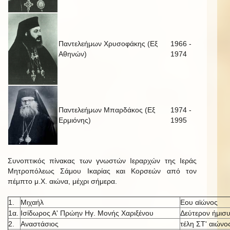
Παντελεήμων Χρυσοφάκης (Εξ
1966 -
Αθηνών)
1974
Παντελεήμων Μπαρδάκος (Εξ
1974 -
Ερμιόνης)
1995
Συνοπτικός πίνακας των γνωστών Ιεραρχών της Ιεράς
Μητροπόλεως Σάμου Ικαρίας και Κορσεών από τον
πέμπτο μ.Χ. αιώνα, μέχρι σήμερα.
1.
Μιχαήλ
Εου αϊώνος
1α.
Ισίδωρος Α' Πρώην Ηγ. Μονής Χαριξένου
Δεύτερον ήμισυ
2.
Αναστάσιος
τέλη ΣΤ' αιώνο