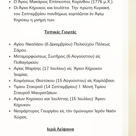
Ο Άγιος Μακάριος Επίσκοπος Κορίνθου (1776 μ.Χ.).
Οι Άγιοι Κήρυκος και Ιουλίττα. Την πρώτη Κυριακή
του Σεπτεμβρίου πανδήμως εορτάζεται ἐν Ἁγίῳ
Κηρύκῳ η μνήμη των.
Τοπικές Γιορτές
Αγίου Νικολάου (6 Δεκεμβρίου) Πολιούχου Πόλεως
Σάμου.
Μεταμορφώσεως Σωτῆρος (6 Αὐγούστου) εἰς
Πυθαγόρειον.
Αγίας Μαρίνης (17 Ἰουλίου) εἰς Ἅγιον Κήρυκον
Ἰκαρίας.
Κοιμήσεως Θεοτόκου (15 Αὐγούστου) εἰς Καρλόβασι.
Τιμίου Σταυροῦ (14 Σεπτεμβρίου) Ἱ. Μονή Τιμίου
Σταυροῦ Μαυρατζαίων.
Αγίων Κηρύκου και Ἰουλίττης (15 Ἰουλίου) Ἅγιον
Κήρυκον.
Νεομάρτυρος Γεωργίου εἰς τόν ὁμώνυμον Ἱερόν Ναόν
Χώρας.
Ιερά Λείψανα