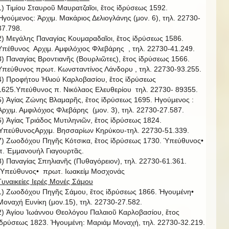
1) Τιμίου Σταυροῦ Μαυρατζαῖοι, ἔτος ἱδρύσεως 1592.
Ἡγούμενος: Ἀρχιμ. Μακάριος Δελιογλάνης (μον. 6), τηλ. 22730-
37.798.
2) Μεγάλης Παναγίας Κουμαραδαῖοι, ἔτος ἱδρύσεως 1586.
Υπέθυνος Αρχιμ. Αμφιλόχιος Φλεβάρης , τηλ. 22730-41.249.
3) Παναγίας Βροντιανῆς (Βουρλιῶτες), ἔτος ἱδρύσεως 1566.
Υπεύθυνος πρωτ. Κωνσταντίνος Λάνδορυ , τηλ. 22730-93.255.
4) Προφήτου Ἠλιού Καρλοβασίου, ἔτος ἱδρύσεως
1625.Υπεύθυνος π. Νικόλαος Ελευθερίου τηλ. 22730- 89355.
5) Ἁγίας Ζώνης Βλαμαρῆς, ἔτος ἱδρύσεως 1695. Ηγούμενος :
Ἀρχιμ. Αμφιλόχιος Φλεβάρης (μον. 3), τηλ. 22730-27.587.
6) Ἁγίας Τριάδος Μυτιληνιῶν, ἔτος ἱδρύσεως 1824.
ὙπεύθυνοςΑρχιμ. Βησσαρίων Κηρύκου-τηλ. 22730-51.339.
7) Ζωοδόχου Πηγῆς Κότσικα, ἔτος ἱδρύσεως 1730. Ὑπεύθυνος•
π. Ἐμμανουήλ Γιαγουρτᾶς.
8) Παναγίας Σπηλιανῆς (Πυθαγόρειον), τηλ. 22730-61.361.
῾Υπεύθυνος• πρωτ. Ιωακείμ Μοσχονάς
Γυναικείες Ιερές Μονές Σάμου
1) Ζωοδόχου Πηγῆς Σάμου, ἔτος ἱδρύσεως 1866. Ἡγουμένη•
Μοναχή Ευνίκη (μον.15), τηλ. 22730-27.582.
2) Ἁγίου Ἰωάννου Θεολόγου Παλαιοῦ Καρλοβασίου, ἔτος
ἱδρύσεως 1823. Ἡγουμένη: Μαριάμ Μοναχή, τηλ. 22730-32.219.