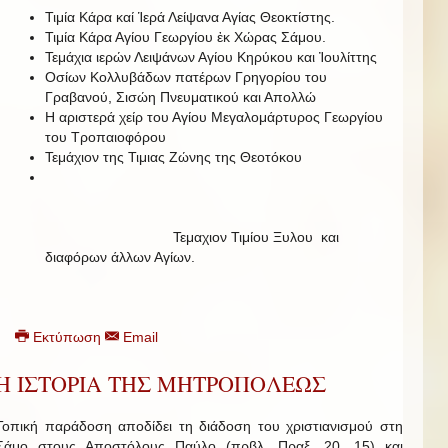
Τιμία Κάρα καί Ἱερά Λείψανα Αγίας Θεοκτίστης.
Τιμία Κάρα Αγίου Γεωργίου ἐκ Χώρας Σάμου.
Τεμάχια ιερών Λειψάνων Αγίου Κηρύκου και Ἰουλίττης
Οσίων Κολλυβάδων πατέρων Γρηγορίου του
Γραβανού, Σισώη Πνευματικού και Απολλώ
Η αριστερά χείρ του Αγίου Μεγαλομάρτυρος Γεωργίου
του Τροπαιοφόρου
Τεμάχιον της Τιμιας Ζώνης της Θεοτόκου
Τεμαχιον Τιμίου Ξυλου και
διαφόρων άλλων Αγίων.
Εκτύπωση
Email
Η ΙΣΤΟΡΙΑ ΤΗΣ ΜΗΤΡΟΠΟΛΕΩΣ
Τοπική παράδοση αποδίδει τη διάδοση του χριστιανισμού στη
Σάμο στους Αποστόλους Παύλο (πρβλ. Πραξ. 20, 15) και