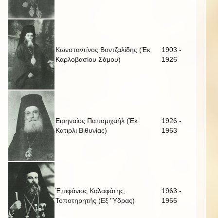
Κωνσταντίνος Βοντζαλίδης (Έκ
1903 -
Καρλοβασίου Σάμου)
1926
Ειρηναίος Παπαμιχαήλ (Έκ
1926 -
Κατιρλι Βιθυνίας)
1963
Έπιφάνιος Καλαφάτης,
1963 -
Τοποτηρητής (Εξ 'Ύδρας)
1966