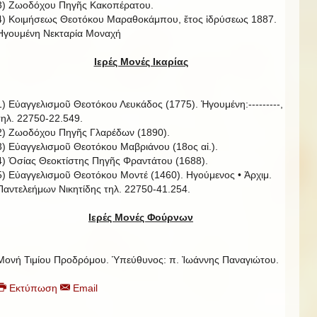
3) Ζωοδόχου Πηγῆς Κακοπέρατου.
4) Κοιμήσεως Θεοτόκου Μαραθοκάμπου, ἔτος ἱδρύσεως 1887.
Ηγουμένη Νεκταρία Μοναχή
Ιερές Μονές Ικαρίας
1) Εὐαγγελισμοῦ Θεοτόκου Λευκάδος (1775). Ἡγουμένη:---------,
τηλ. 22750-22.549.
2) Ζωοδόχου Πηγῆς Γλαρέδων (1890).
3) Εὐαγγελισμοῦ Θεοτόκου Μαβριάνου (18ος αἰ.).
4) Ὁσίας Θεοκτίστης Πηγῆς Φραντάτου (1688).
5) Εὐαγγελισμοῦ Θεοτόκου Μοντέ (1460). Ηγούμενος • Ἀρχιμ.
Παντελεήμων Νικητίδης τηλ. 22750-41.254.
Ιερές Μονές Φούρνων
Μονή Τιμίου Προδρόμου. Ὑπεύθυνος: π. Ἰωάννης Παναγιώτου.
Εκτύπωση
Email