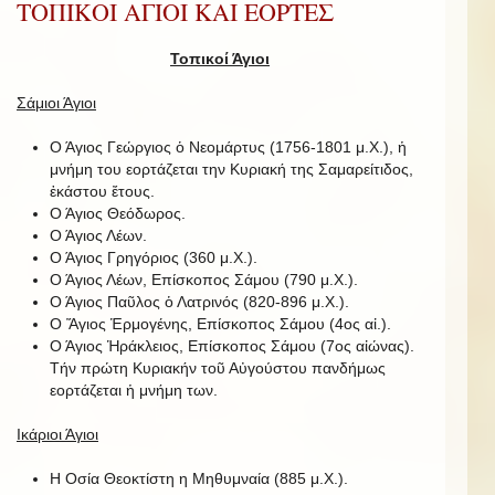
ΤΟΠΙΚΟΙ ΑΓΙΟΙ ΚΑΙ ΕΟΡΤΕΣ
Τοπικοί Άγιοι
Σάμιοι Άγιοι
Ο Άγιος Γεώργιος ὁ Νεομάρτυς (1756-1801 μ.Χ.), ἡ
μνήμη του εορτάζεται την Κυριακή της Σαμαρείτιδος,
ἑκάστου ἔτους.
Ο Άγιος Θεόδωρος.
Ο Άγιος Λέων.
Ο Άγιος Γρηγόριος (360 μ.Χ.).
Ο Άγιος Λέων, Επίσκοπος Σάμου (790 μ.Χ.).
Ο Άγιος Παῦλος ὁ Λατρινός (820-896 μ.Χ.).
Ο Ἅγιος Ἑρμογένης, Επίσκοπος Σάμου (4ος αἰ.).
Ο Άγιος Ἡράκλειος, Επίσκοπος Σάμου (7ος αἰώνας).
Τήν πρώτη Κυριακήν τοῦ Αὐγούστου πανδήμως
εορτάζεται ἡ μνήμη των.
Ικάριοι Άγιοι
Η Οσία Θεοκτίστη η Μηθυμναία (885 μ.Χ.).