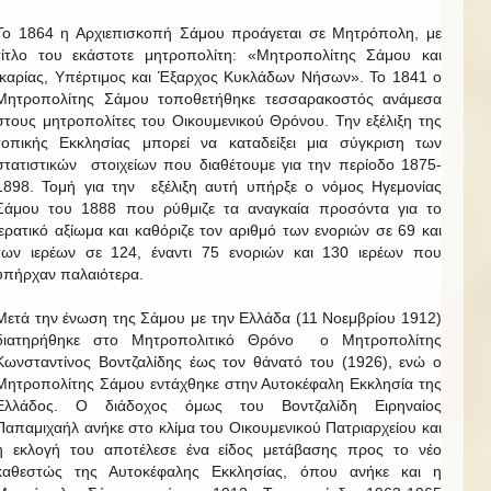
Το 1864 η Αρχιεπισκοπή Σάμου προάγεται σε Μητρόπολη, με
τίτλο του εκάστοτε μητροπολίτη: «Μητροπολίτης Σάμου και
Ικαρίας, Υπέρτιμος και Έξαρχος Κυκλάδων Νήσων». Το 1841 ο
Μητροπολίτης Σάμου τοποθετήθηκε τεσσαρακοστός ανάμεσα
στους μητροπολίτες του Οικουμενικού Θρόνου. Την εξέλιξη της
τοπικής Εκκλησίας μπορεί να καταδείξει μια σύγκριση των
στατιστικών στοιχείων που διαθέτουμε για την περίοδο 1875-
1898. Τομή για την εξέλιξη αυτή υπήρξε ο νόμος Ηγεμονίας
Σάμου του 1888 που ρύθμιζε τα αναγκαία προσόντα για το
ιερατικό αξίωμα και καθόριζε τον αριθμό των ενοριών σε 69 και
των ιερέων σε 124, έναντι 75 ενοριών και 130 ιερέων που
υπήρχαν παλαιότερα.
Μετά την ένωση της Σάμου με την Ελλάδα (11 Νοεμβρίου 1912)
διατηρήθηκε στο Μητροπολιτικό Θρόνο ο Μητροπολίτης
Κωνσταντίνος Βοντζαλίδης έως τον θάνατό του (1926), ενώ ο
Μητροπολίτης Σάμου εντάχθηκε στην Αυτοκέφαλη Εκκλησία της
Ελλάδος. Ο διάδοχος όμως του Βοντζαλίδη Ειρηναίος
Παπαμιχαήλ ανήκε στο κλίμα του Οικουμενικού Πατριαρχείου και
η εκλογή του αποτέλεσε ένα είδος μετάβασης προς το νέο
καθεστώς της Αυτοκέφαλης Εκκλησίας, όπου ανήκε και η