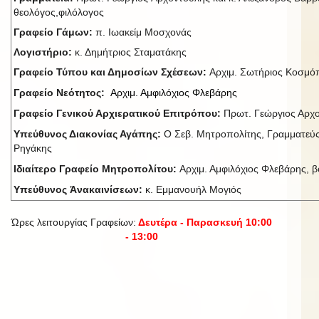
θεολόγος,φιλόλογος
Γραφείο Γάμων:
π. Ιωακείμ Μοσχονάς
Λογιστήριο:
κ. Δημήτριος Σταματάκης
Γραφείο Τύπου και Δημοσίων Σχέσεων:
Αρχιμ. Σωτήριος Κοσμ
Γραφείο Νεότητος:
Αρχιμ. Αμφιλόχιος Φλεβάρης
Γραφείο Γενικού Αρχιερατικού Επιτρόπου:
Πρωτ. Γεώργιος Αρχ
Υπεύθυνος Διακονίας Αγάπης:
Ο Σεβ. Μητροπολίτης, Γραμματεύς
Ρηγάκης
Ιδιαίτερο Γραφείο Μητροπολίτου:
Αρχιμ. Αμφιλόχιος Φλεβάρης, βο
Υπεύθυνος Ἀνακαινίσεων:
κ. Εμμανουήλ Μογιός
Ώρες λειτουργίας Γραφείων:
Δευτέρα - Παρασκευή 10:00
- 13:00