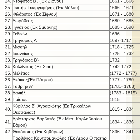
24.
Νεόφυτος Β'. (Έκ Σίφνου)
1661 - 1666
25.
’Ιωσήφ Γεωργειρήνης (Έκ Μήλου)
1666 - 1671
26.
Φιλάρετος (Έκ Σίφνου)
1671 - 1680
27.
Δωρόθεος
1680 - 1685
28.
’Ιγνάτιος (Έκ Σμύρνης)
1685 - 1690
29.
Γεδεών
1696
30.
Γρήγοριος Α'
1697-1717
31.
Μισαήλ
1718 - 1725
32.
Ιωαννίκιος
1725 - 1732
33.
Γρηγόριος Β'·
1732
34.
Καλλίνικος (Έκ Χίου)
1742-1772
35.
Μελέτιος
(1772 - 1777)
36.
Ακάκιος(Έκ Πάτμου)
1777 - 1780
37.
Γαβριήλ Α'
(1781- 1783)
38.
Δανιήλ
(1783 - 1815)
39.
Παΐσιος
1815
Κύριλλος Β' ’Αγραφιώτης (Εκ Τρικκάλων
40.
1815 - 1834
Θεσσαλίας)
Αρίσταρχος Βαρβατές (Έκ Μεσ. Καρλοβασίου
41.
1834 - 1836
Σάμου)
42.
Θεοδόσιος (Έκ Κηθύρων)
1836 - 1841
Παρθένιος Κουτσομανώλης (Έκ Λέρου Ο πατήρ