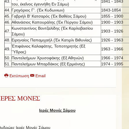
43.
1841 - 1843
του, έκεΐνος έγεννήθη Εν Σάμω)
44.
Γρηγόριος Γ'. (Έκ Κυδωνιων)
1843-1854
45.
Γαβριήλ Β' Κατσαρός (Έκ Βαθέος Σάμου)
1855 - 1900
46.
Αθανάσιος Καπουράλης (Έκ Πύργου Σάμου)
1900 - 1903
Κωνσταντίνος Βοντζαλίδης (Έκ Καρλοβασίου
47.
1903 - 1926
Σάμου)
48.
Ειρηναίος Παπαμιχαήλ (Έκ Κατιρλι Βιθυνίας)
1926 - 1963
Έπιφάνιος Καλαφάτης, Τοποτηρητής (Εξ
49.
1963 - 1966
'Ύδρας)
50.
Παντελεήμων Χρυσοφάκης (Εξ Αθηνών)
1966 - 1974
51.
Παντελεήμων Μπαρδάκος (Εξ Ερμιόνης)
1974 - 1995
Εκτύπωση
Email
ΙΕΡΕΣ ΜΟΝΕΣ
Ιερές Μονές Σάμου
Ανδρώες Ιερές Μονές Σάμου