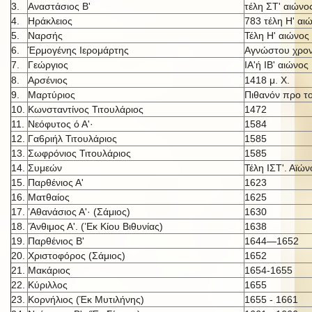
3.
Αναστάσιος Β'
τέλη ΣΤ' αιώνο
4.
Ηράκλειος
783 τέλη Η' αι
5.
Ναρσής
Τέλη Η' αιώνος
6.
Έρμογένης Ιερομάρτης
Αγνώστου χρον
7.
Γεώργιος
ΙΑ'ή IB' αι
ώνος
8.
Αρσένιος
1418 μ. X.
9.
Μαρτύριος
Πιθανόν προ τ
10.
Κωνσταντίνος Τιτουλάριος
1472
11.
Νεόφυτος ό Α'·
1584
12.
Γα6ριήλ Τιτουλάριος
1585
13.
Σωφρόνιος Τιτουλάριος
1585
14.
Συμεών
Τέλη ΙΣΤ'. Αϊών
15.
Παρθένιος Α'
1623
16.
Ματθαίος
1625
17.
’Αθανάσιος Α'· (Σάμιος)
1630
18.
’Άνθιμος Α'. (’Εκ Κίου Βιθυνίας)
1638
19.
Παρθένιος Β'
1644—1652
20.
Χριστοφόρος (Σάμιος)
1652
21.
Μακάριος
1654-1655
22.
Κύριλλος
1655
23.
Κορνήλιος (Έκ Μυτιλήνης)
1655 - 1661