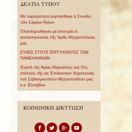
ΔΕΛΤΙΑ ΤΥΠΟΥ
Με λαμπρότητα ἑορτάσθηκε ἡ Σύναξις
τῶν Σαμίων Ἁγίων
Ὁλοκληρώθηκαν μὲ ἐπιτυχία οἱ
κατασκηνώσεις τῆς Ἱερᾶς Μητροπόλεώς
μας
ΕΥΧΕΣ ΣΤΟΥΣ ΕΠΙΤΥΧΟΝΤΕΣ ΤΩΝ
ΠΑΝΕΛΛΗΝΙΩΝ
Ἑορτὴ τῆς Ἁγίας Μαρκέλλης καὶ 31η
ἐπέτειος τῆς εἰς Ἐπίσκοπον Χειροτονίας
τοῦ Σεβασμιωτάτου Μητροπολίτου μας
κ.κ. Εὐσεβίου
ΚΟΙΝΩΝΙΚΗ ΔΙΚΤΥΩΣΗ