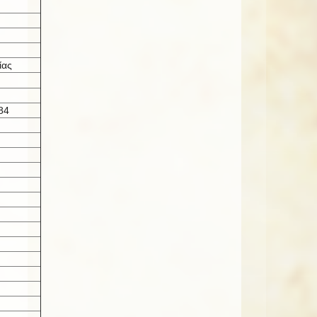
ίας
84