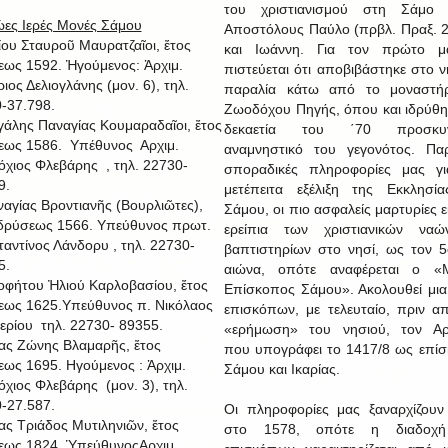
του χριστιανισμού στη Σάμο 
ες Ιερές Μονές Σάμου
Αποστόλους Παύλο (πρβλ. Πραξ. 2
μίου Σταυροῦ Μαυρατζαῖοι, ἔτος
και Ιωάννη. Για τον πρώτο μά
εως 1592. Ἡγούμενος: Ἀρχιμ.
πιστεύεται ότι αποβιβάστηκε στο ν
ιος Δελιογλάνης (μον. 6), τηλ.
παραλία κάτω από το μοναστήρ
-37.798.
Ζωοδόχου Πηγής, όπου και ιδρύθη
γάλης Παναγίας Κουμαραδαῖοι, ἔτος
δεκαετία του ΄70 προσκυν
εως 1586. Υπέθυνος Αρχιμ.
αναμνηστικό του γεγονότος. Πα
όχιος Φλεβάρης , τηλ. 22730-
σποραδικές πληροφορίες μας γι
9.
μετέπειτα εξέλιξη της Εκκλησί
ναγίας Βροντιανῆς (Βουρλιῶτες),
Σάμου, οι πιο ασφαλείς μαρτυρίες ε
ἱδρύσεως 1566. Υπεύθυνος πρωτ.
ερείπια των χριστιανικών ναώ
αντίνος Λάνδορυ , τηλ. 22730-
βαπτιστηρίων στο νησί, ως τον 5
5.
αιώνα, οπότε αναφέρεται ο «Μ
οφήτου Ἠλιού Καρλοβασίου, ἔτος
Επίσκοπος Σάμου». Ακολουθεί μια
εως 1625.Υπεύθυνος π. Νικόλαος
επισκόπων, με τελευταίο, πριν α
ερίου τηλ. 22730- 89355.
«ερήμωση» του νησιού, τον Αρσ
ίας Ζώνης Βλαμαρῆς, ἔτος
που υπογράφει το 1417/8 ως επί
εως 1695. Ηγούμενος : Ἀρχιμ.
Σάμου και Ικαρίας.
όχιος Φλεβάρης (μον. 3), τηλ.
-27.587.
Οι πληροφορίες μας ξαναρχίζου
ίας Τριάδος Μυτιληνιῶν, ἔτος
στο 1578, οπότε η διαδοχ
εως 1824. ὙπεύθυνοςΑρχιμ.