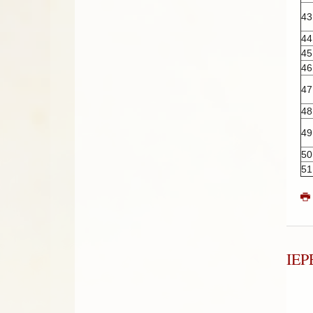
43
44
45
46
47
48
49
50
51
ΙΕ