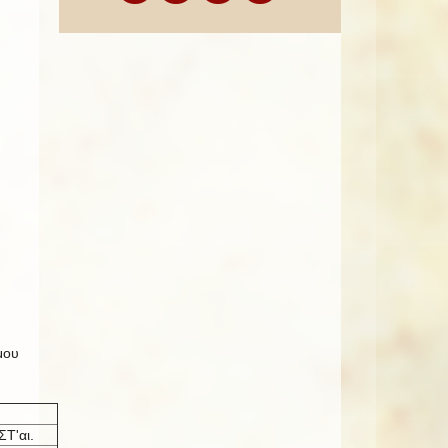
μου
ΣΤ'αι.