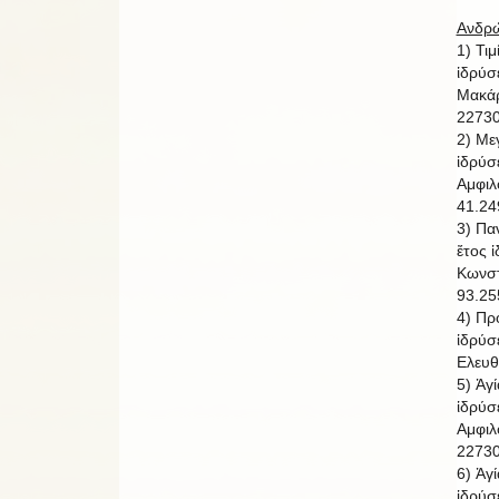
Ανδρώ
1) Τι
ἱδρύσ
Μακάρ
22730
2) Με
ἱδρύσ
Αμφιλ
41.24
3) Πα
ἔτος 
Κωνστ
93.25
4) Πρ
ἱδρύσ
Ελευθ
5) Ἁγ
ἱδρύσ
Αμφιλ
22730
6) Ἁγ
ἱδρύσ