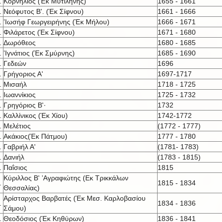
.
Κορνήλιος (Έκ Μυτιλήνης)
1655 - 1661
.
Νεόφυτος Β'. (Έκ Σίφνου)
1661 - 1666
.
’Ιωσήφ Γεωργειρήνης (Έκ Μήλου)
1666 - 1671
.
Φιλάρετος (Έκ Σίφνου)
1671 - 1680
.
Δωρόθεος
1680 - 1685
.
’Ιγνάτιος (Έκ Σμύρνης)
1685 - 1690
.
Γεδεών
1696
.
Γρήγοριος Α'
1697-1717
.
Μισαήλ
1718 - 1725
.
Ιωαννίκιος
1725 - 1732
.
Γρηγόριος Β'·
1732
.
Καλλίνικος (Έκ Χίου)
1742-1772
.
Μελέτιος
(1772 - 1777)
.
Ακάκιος(Έκ Πάτμου)
1777 - 1780
.
Γαβριήλ Α'
(1781- 1783)
.
Δανιήλ
(1783 - 1815)
.
Παΐσιος
1815
Κύριλλος Β' ’Αγραφιώτης (Εκ Τρικκάλων
.
1815 - 1834
Θεσσαλίας)
Αρίσταρχος Βαρβατές (Έκ Μεσ. Καρλοβασίου
.
1834 - 1836
Σάμου)
.
Θεοδόσιος (Έκ Κηθύρων)
1836 - 1841