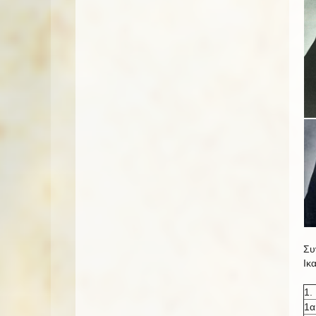
Συ
Ικ
1.
1α