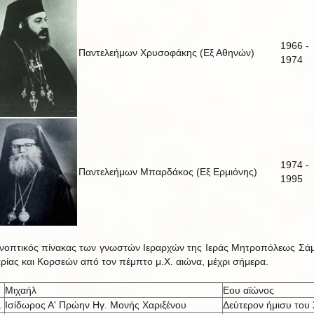
1966 -
Παντελεήμων Χρυσοφάκης (Εξ Αθηνών)
1974
1974 -
Παντελεήμων Μπαρδάκος (Εξ Ερμιόνης)
1995
νοπτικός πίνακας των γνωστών Ιεραρχών της Ιεράς Μητροπόλεως Σά
αρίας και Κορσεών από τον πέμπτο μ.Χ. αιώνα, μέχρι σήμερα.
Μιχαήλ
Εου αϊώνος
.
Ισίδωρος Α' Πρώην Ηγ. Μονής Χαριξένου
Δεύτερον ήμισυ του 