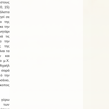
στους
0, 15)
λιστα
ησί σε
ι της
κε την
ητάρι
ρά τις
α την
ας της
ίναι τα
ν και
ο μ.Χ.
ιχαήλ
 σειρά
πό την
ένιο,
σκοπος
ν γύρω
ή των