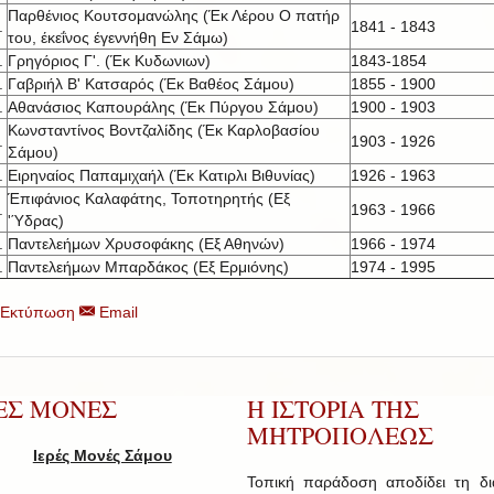
Παρθένιος Κουτσομανώλης (Έκ Λέρου Ο πατήρ
.
1841 - 1843
του, έκεΐνος έγεννήθη Εν Σάμω)
.
Γρηγόριος Γ'. (Έκ Κυδωνιων)
1843-1854
.
Γαβριήλ Β' Κατσαρός (Έκ Βαθέος Σάμου)
1855 - 1900
.
Αθανάσιος Καπουράλης (Έκ Πύργου Σάμου)
1900 - 1903
Κωνσταντίνος Βοντζαλίδης (Έκ Καρλοβασίου
.
1903 - 1926
Σάμου)
.
Ειρηναίος Παπαμιχαήλ (Έκ Κατιρλι Βιθυνίας)
1926 - 1963
Έπιφάνιος Καλαφάτης, Τοποτηρητής (Εξ
.
1963 - 1966
'Ύδρας)
.
Παντελεήμων Χρυσοφάκης (Εξ Αθηνών)
1966 - 1974
.
Παντελεήμων Μπαρδάκος (Εξ Ερμιόνης)
1974 - 1995
Εκτύπωση
Email
ΡΕΣ ΜΟΝΕΣ
Η ΙΣΤΟΡΙΑ ΤΗΣ
ΜΗΤΡΟΠΟΛΕΩΣ
Ιερές Μονές Σάμου
Τοπική παράδοση αποδίδει τη δ