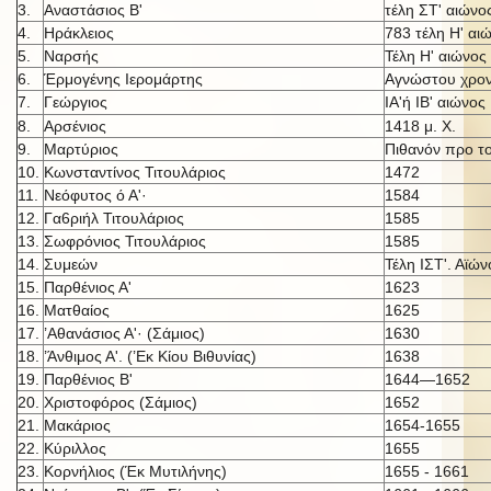
3.
Αναστάσιος Β'
τέλη ΣΤ' αιώνο
4.
Ηράκλειος
783 τέλη Η' αι
5.
Ναρσής
Τέλη Η' αιώνος
6.
Έρμογένης Ιερομάρτης
Αγνώστου χρον
7.
Γεώργιος
ΙΑ'ή IB' αι
ώνος
8.
Αρσένιος
1418 μ. X.
9.
Μαρτύριος
Πιθανόν προ τ
10.
Κωνσταντίνος Τιτουλάριος
1472
11.
Νεόφυτος ό Α'·
1584
12.
Γα6ριήλ Τιτουλάριος
1585
13.
Σωφρόνιος Τιτουλάριος
1585
14.
Συμεών
Τέλη ΙΣΤ'. Αϊών
15.
Παρθένιος Α'
1623
16.
Ματθαίος
1625
17.
’Αθανάσιος Α'· (Σάμιος)
1630
18.
’Άνθιμος Α'. (’Εκ Κίου Βιθυνίας)
1638
19.
Παρθένιος Β'
1644—1652
20.
Χριστοφόρος (Σάμιος)
1652
21.
Μακάριος
1654-1655
22.
Κύριλλος
1655
23.
Κορνήλιος (Έκ Μυτιλήνης)
1655 - 1661