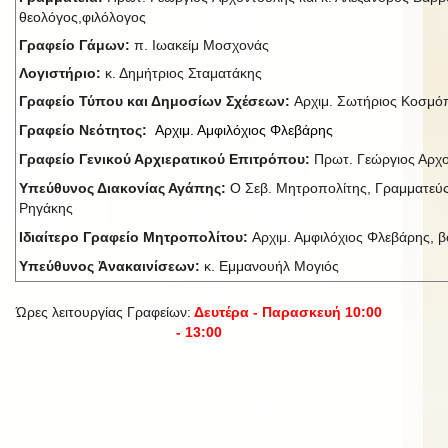
θεολόγος,φιλόλογος
Γραφείο Γάμων:
π. Ιωακείμ Μοσχονάς
Λογιστήριο:
κ. Δημήτριος Σταματάκης
Γραφείο Τύπου και Δημοσίων Σχέσεων:
Αρχιμ. Σωτήριος Κοσμ
Γραφείο Νεότητος:
Αρχιμ. Αμφιλόχιος Φλεβάρης
Γραφείο Γενικού Αρχιερατικού Επιτρόπου:
Πρωτ. Γεώργιος Αρχ
Υπεύθυνος Διακονίας Αγάπης:
Ο Σεβ. Μητροπολίτης, Γραμματεύς
Ρηγάκης
Ιδιαίτερο Γραφείο Μητροπολίτου:
Αρχιμ. Αμφιλόχιος Φλεβάρης, βο
Υπεύθυνος Ἀνακαινίσεων:
κ. Εμμανουήλ Μογιός
Ώρες λειτουργίας Γραφείων:
Δευτέρα - Παρασκευή 10:00
- 13:00