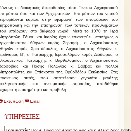
Πάντως οι διοικητικές δικαιοδοσίες τόσο Γενικού Αρχιερατικού
επιτρόπου όσο και των Αρχιερατικών Επιτρόπων του νησιού
περιορίζονται κυρίως στην εφαρμογή των αποφάσεων του
μητροπολίτη και την επισήμανση των τοπικών προβλημάτων
που υπάρχουν στα διάφορα χωριά. Μετά το 1970 τη Ιερά
Μητρόπολη Σάμου και Ικαρίας έχουν επισκεφθεί επισήμως ο
Αρχιεπίσκοπος Αθηνών κυρός Σεραφείμ, ο Αρχιεπίσκοπος
Αθηνών κυρός Χριστόδουλος, ο Αρχιεπίσκοπος Αθηνών κ.
Ιερώνυμος Β΄, ο Πατριάρχης Ιεροσολύμων κυρός Διόδωρος, ο
Οικουμενικός Πατριάρχης κ. Βαρθολομαίος, ο Αρχιεπίσκοπος
Βαρσοβίας και Πάσης Πολωνίας κ. Σάββας και πολλοί
Μητροπολίτες και Επίσκοποι της Ορθοδόξου Εκκλησίας. Στις
επισκέψεις αυτές, που αποτέλεσαν γεγονότα μεγάλης
εκκλησιαστικής και πνευματικής σημασίας, αποδόθηκε
ξεχωριστή επισημότητα και προβολή.
Εκτύπωση
Email
ΥΠΗΡΕΣΙΕΣ
Γραμματεία:
Πρωτ. Γεώργιος Ἀρχοντούλης και κ. Αλέξανδρος Βαρβ