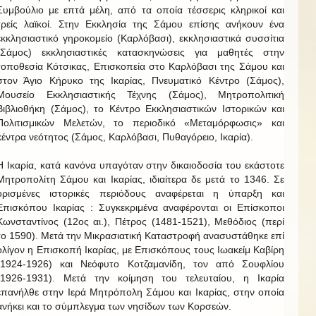
Συμβούλιο με επτά μέλη, από τα οποία τέσσερις κληρικοί και
τρείς λαϊκοί. Στην Εκκλησία της Σάμου επίσης ανήκουν ένα
εκκλησιαστικό γηροκομείο (Καρλόβασι), εκκλησιαστικά συσσίτια
(Σάμος) εκκλησιαστικές κατασκηνώσεις για μαθητές στην
τοποθεσία Κότσικας, Επισκοπεία στο Καρλόβασι της Σάμου και
στον Άγιο Κήρυκο της Ικαρίας, Πνευματικό Κέντρο (Σάμος),
Μουσείο Εκκλησιαστικής Τέχνης (Σάμος), Μητροπολιτική
Βιβλιοθήκη (Σάμος), το Κέντρο Εκκλησιαστικών Ιστορικών και
Πολιτισμικών Μελετών, το περιοδικό «Μεταμόρφωσις» και
κέντρα νεότητος (Σάμος, Καρλόβασι, Πυθαγόρειο, Ικαρία).
Η Ικαρία, κατά κανόνα υπαγόταν στην δικαιοδοσία του εκάστοτε
Μητροπολίτη Σάμου και Ικαρίας, ιδιαίτερα δε μετά το 1346. Σε
ορισμένες ιστορικές περιόδους αναφέρεται η ύπαρξη και
Επισκόπου Ικαρίας : Συγκεκριμένα αναφέρονται οι Επίσκοποι
Κωνσταντίνος (12ος αι.), Πέτρος (1481-1521), Μεθόδιος (περί
το 1590). Μετά την Μικρασιατική Καταστροφή ανασυστάθηκε επί
ολίγον η Επισκοπή Ικαρίας, με Επισκόπους τους Ιωακείμ Καβίρη
(1924-1926) και Νεόφυτο Κοτζαμανίδη, τον από Σουφλίου
(1926-1931). Μετά την κοίμηση του τελευταίου, η Ικαρία
επανήλθε στην Ιερά Μητρόπολη Σάμου και Ικαρίας, στην οποία
ανήκει και το σύμπλεγμα των νησίδων των Κορσεών.