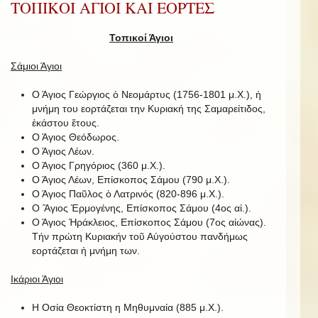
ΤΟΠΙΚΟΙ ΑΓΙΟΙ ΚΑΙ ΕΟΡΤΕΣ
Τοπικοί Άγιοι
Σάμιοι Άγιοι
Ο Άγιος Γεώργιος ὁ Νεομάρτυς (1756-1801 μ.Χ.), ἡ
μνήμη του εορτάζεται την Κυριακή της Σαμαρείτιδος,
ἑκάστου ἔτους.
Ο Άγιος Θεόδωρος.
Ο Άγιος Λέων.
Ο Άγιος Γρηγόριος (360 μ.Χ.).
Ο Άγιος Λέων, Επίσκοπος Σάμου (790 μ.Χ.).
Ο Άγιος Παῦλος ὁ Λατρινός (820-896 μ.Χ.).
Ο Ἅγιος Ἑρμογένης, Επίσκοπος Σάμου (4ος αἰ.).
Ο Άγιος Ἡράκλειος, Επίσκοπος Σάμου (7ος αἰώνας).
Τήν πρώτη Κυριακήν τοῦ Αὐγούστου πανδήμως
εορτάζεται ἡ μνήμη των.
Ικάριοι Άγιοι
Η Οσία Θεοκτίστη η Μηθυμναία (885 μ.Χ.).