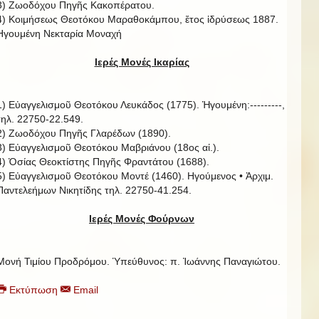
3) Ζωοδόχου Πηγῆς Κακοπέρατου.
4) Κοιμήσεως Θεοτόκου Μαραθοκάμπου, ἔτος ἱδρύσεως 1887.
Ηγουμένη Νεκταρία Μοναχή
Ιερές Μονές Ικαρίας
1) Εὐαγγελισμοῦ Θεοτόκου Λευκάδος (1775). Ἡγουμένη:---------,
τηλ. 22750-22.549.
2) Ζωοδόχου Πηγῆς Γλαρέδων (1890).
3) Εὐαγγελισμοῦ Θεοτόκου Μαβριάνου (18ος αἰ.).
4) Ὁσίας Θεοκτίστης Πηγῆς Φραντάτου (1688).
5) Εὐαγγελισμοῦ Θεοτόκου Μοντέ (1460). Ηγούμενος • Ἀρχιμ.
Παντελεήμων Νικητίδης τηλ. 22750-41.254.
Ιερές Μονές Φούρνων
Μονή Τιμίου Προδρόμου. Ὑπεύθυνος: π. Ἰωάννης Παναγιώτου.
Εκτύπωση
Email