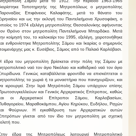
Μητρόπολη Σάμου μετά το 1912. Την περίοδο 1963-1965
διορίστηκε Τοποτηρητής της Μητροπόλεως ο μητροπολίτης
Παροναξίας Επιφάνειος Καλαφάτης, μετά το θάνατο του
Ειρηναίου και ως την εκλογή του Παντελεήμονα Χρυσοφάκη, ο
οποίος το 1974 εξελέγη μητροπολίτης Θεσσαλονίκης αφήνοντας
τον Θρόνο στον μητροπολίτη Παντελεήμονα Μπαρδάκο. Μετά
την κοίμησή του, το καλοκαίρι του 1995, εξελέγη, χειροτονήθηκε
και ενθρονίστηκε Μητροπολίτης Σάμου και Ικαρίας ο σημερινός
ποιμενάρχης μας κ. Ευσέβιος, Σάμιος από το Παλαιό Καρλόβασι.
Η έδρα του μητροπολίτη βρίσκεται στην πόλη της Σάμου με
μητροπολιτικό ναό τον άγιο Νικόλαο και καθεδρικό ναό τον άγιο
Σπυρίδωνα. Γενικώς καταβάλλεται φροντίδα να επισκέπτεται ο
μητροπολίτης τα χωριά ή τα μοναστήρια που πανηγυρίζουν, και
να ιερουργεί. Στην Ιερά Μητρόπολη Σάμου υπάρχουν επίσης
Πρωτοσυγκελλεύων και Γενικός Αρχιερατικός Επίτροπος, καθώς
και οι Αρχιερατικοί Επίτροποι Σάμου, Καρλοβασίων,
Πυθαγορείου, Μαραθοκάμπου, Αγίου Κηρύκου, Ευδήλου, Ραχών
και Φούρνων. Η εγκαθίδρυση των Αρχιερατικών αυτών
Επιτρόπων γίνεται από τον ίδιο τον μητροπολίτη με σχετική
τελετή που.
Στην έδρα της Μητροπόλεως λειτουργεί Μητροπολιτικό