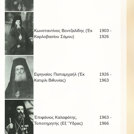
Κωνσταντίνος Βοντζαλίδης (Έκ
1903 -
Καρλοβασίου Σάμου)
1926
Ειρηναίος Παπαμιχαήλ (Έκ
1926 -
Κατιρλι Βιθυνίας)
1963
Έπιφάνιος Καλαφάτης,
1963 -
Τοποτηρητής (Εξ 'Ύδρας)
1966