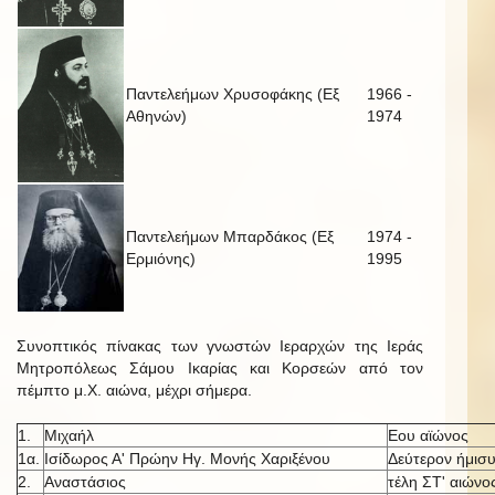
Παντελεήμων Χρυσοφάκης (Εξ
1966 -
Αθηνών)
1974
Παντελεήμων Μπαρδάκος (Εξ
1974 -
Ερμιόνης)
1995
Συνοπτικός πίνακας των γνωστών Ιεραρχών της Ιεράς
Μητροπόλεως Σάμου Ικαρίας και Κορσεών από τον
πέμπτο μ.Χ. αιώνα, μέχρι σήμερα.
1.
Μιχαήλ
Εου αϊώνος
1α.
Ισίδωρος Α' Πρώην Ηγ. Μονής Χαριξένου
Δεύτερον ήμισυ
2.
Αναστάσιος
τέλη ΣΤ' αιώνο