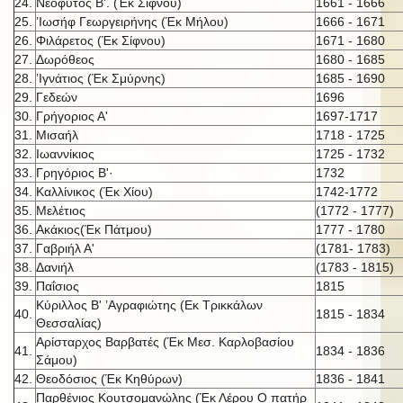
24.
Νεόφυτος Β'. (Έκ Σίφνου)
1661 - 1666
25.
’Ιωσήφ Γεωργειρήνης (Έκ Μήλου)
1666 - 1671
26.
Φιλάρετος (Έκ Σίφνου)
1671 - 1680
27.
Δωρόθεος
1680 - 1685
28.
’Ιγνάτιος (Έκ Σμύρνης)
1685 - 1690
29.
Γεδεών
1696
30.
Γρήγοριος Α'
1697-1717
31.
Μισαήλ
1718 - 1725
32.
Ιωαννίκιος
1725 - 1732
33.
Γρηγόριος Β'·
1732
34.
Καλλίνικος (Έκ Χίου)
1742-1772
35.
Μελέτιος
(1772 - 1777)
36.
Ακάκιος(Έκ Πάτμου)
1777 - 1780
37.
Γαβριήλ Α'
(1781- 1783)
38.
Δανιήλ
(1783 - 1815)
39.
Παΐσιος
1815
Κύριλλος Β' ’Αγραφιώτης (Εκ Τρικκάλων
40.
1815 - 1834
Θεσσαλίας)
Αρίσταρχος Βαρβατές (Έκ Μεσ. Καρλοβασίου
41.
1834 - 1836
Σάμου)
42.
Θεοδόσιος (Έκ Κηθύρων)
1836 - 1841
Παρθένιος Κουτσομανώλης (Έκ Λέρου Ο πατήρ