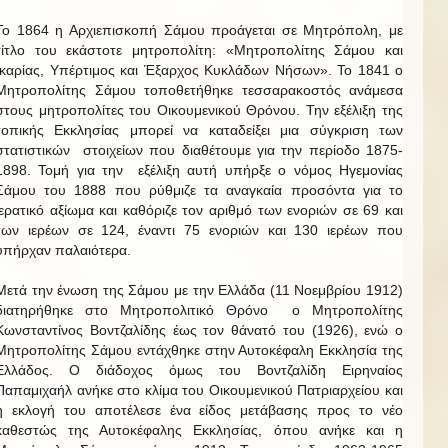
Το 1864 η Αρχιεπισκοπή Σάμου προάγεται σε Μητρόπολη, με
τίτλο του εκάστοτε μητροπολίτη: «Μητροπολίτης Σάμου και
Ικαρίας, Υπέρτιμος και Έξαρχος Κυκλάδων Νήσων». Το 1841 ο
Μητροπολίτης Σάμου τοποθετήθηκε τεσσαρακοστός ανάμεσα
στους μητροπολίτες του Οικουμενικού Θρόνου. Την εξέλιξη της
τοπικής Εκκλησίας μπορεί να καταδείξει μια σύγκριση των
στατιστικών στοιχείων που διαθέτουμε για την περίοδο 1875-
1898. Τομή για την εξέλιξη αυτή υπήρξε ο νόμος Ηγεμονίας
Σάμου του 1888 που ρύθμιζε τα αναγκαία προσόντα για το
ιερατικό αξίωμα και καθόριζε τον αριθμό των ενοριών σε 69 και
των ιερέων σε 124, έναντι 75 ενοριών και 130 ιερέων που
υπήρχαν παλαιότερα.
Μετά την ένωση της Σάμου με την Ελλάδα (11 Νοεμβρίου 1912)
διατηρήθηκε στο Μητροπολιτικό Θρόνο ο Μητροπολίτης
Κωνσταντίνος Βοντζαλίδης έως τον θάνατό του (1926), ενώ ο
Μητροπολίτης Σάμου εντάχθηκε στην Αυτοκέφαλη Εκκλησία της
Ελλάδος. Ο διάδοχος όμως του Βοντζαλίδη Ειρηναίος
Παπαμιχαήλ ανήκε στο κλίμα του Οικουμενικού Πατριαρχείου και
η εκλογή του αποτέλεσε ένα είδος μετάβασης προς το νέο
καθεστώς της Αυτοκέφαλης Εκκλησίας, όπου ανήκε και η