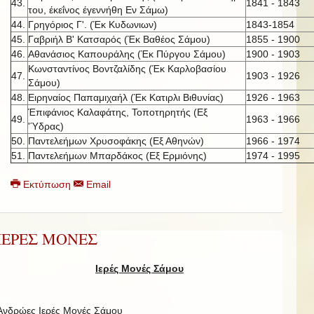
43.
1841 - 1843
του, έκεΐνος έγεννήθη Εν Σάμω)
44.
Γρηγόριος Γ'. (Έκ Κυδωνιων)
1843-1854
45.
Γαβριήλ Β' Κατσαρός (Έκ Βαθέος Σάμου)
1855 - 1900
46.
Αθανάσιος Καπουράλης (Έκ Πύργου Σάμου)
1900 - 1903
Κωνσταντίνος Βοντζαλίδης (Έκ Καρλοβασίου
47.
1903 - 1926
Σάμου)
48.
Ειρηναίος Παπαμιχαήλ (Έκ Κατιρλι Βιθυνίας)
1926 - 1963
Έπιφάνιος Καλαφάτης, Τοποτηρητής (Εξ
49.
1963 - 1966
'Ύδρας)
50.
Παντελεήμων Χρυσοφάκης (Εξ Αθηνών)
1966 - 1974
51.
Παντελεήμων Μπαρδάκος (Εξ Ερμιόνης)
1974 - 1995
Εκτύπωση
Email
ΙΕΡΕΣ ΜΟΝΕΣ
Ιερές Μονές Σάμου
Ανδρώες Ιερές Μονές Σάμου