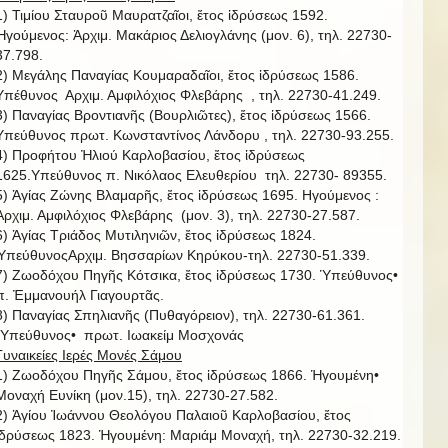
1) Τιμίου Σταυροῦ Μαυρατζαῖοι, ἔτος ἱδρύσεως 1592.
Ἡγούμενος: Ἀρχιμ. Μακάριος Δελιογλάνης (μον. 6), τηλ. 22730-
37.798.
2) Μεγάλης Παναγίας Κουμαραδαῖοι, ἔτος ἱδρύσεως 1586.
Υπέθυνος Αρχιμ. Αμφιλόχιος Φλεβάρης , τηλ. 22730-41.249.
3) Παναγίας Βροντιανῆς (Βουρλιῶτες), ἔτος ἱδρύσεως 1566.
Υπεύθυνος πρωτ. Κωνσταντίνος Λάνδορυ , τηλ. 22730-93.255.
4) Προφήτου Ἠλιού Καρλοβασίου, ἔτος ἱδρύσεως
1625.Υπεύθυνος π. Νικόλαος Ελευθερίου τηλ. 22730- 89355.
5) Ἁγίας Ζώνης Βλαμαρῆς, ἔτος ἱδρύσεως 1695. Ηγούμενος :
Ἀρχιμ. Αμφιλόχιος Φλεβάρης (μον. 3), τηλ. 22730-27.587.
6) Ἁγίας Τριάδος Μυτιληνιῶν, ἔτος ἱδρύσεως 1824.
ὙπεύθυνοςΑρχιμ. Βησσαρίων Κηρύκου-τηλ. 22730-51.339.
7) Ζωοδόχου Πηγῆς Κότσικα, ἔτος ἱδρύσεως 1730. Ὑπεύθυνος•
π. Ἐμμανουήλ Γιαγουρτᾶς.
8) Παναγίας Σπηλιανῆς (Πυθαγόρειον), τηλ. 22730-61.361.
῾Υπεύθυνος• πρωτ. Ιωακείμ Μοσχονάς
Γυναικείες Ιερές Μονές Σάμου
1) Ζωοδόχου Πηγῆς Σάμου, ἔτος ἱδρύσεως 1866. Ἡγουμένη•
Μοναχή Ευνίκη (μον.15), τηλ. 22730-27.582.
2) Ἁγίου Ἰωάννου Θεολόγου Παλαιοῦ Καρλοβασίου, ἔτος
ἱδρύσεως 1823. Ἡγουμένη: Μαριάμ Μοναχή, τηλ. 22730-32.219.