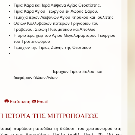
Τιμία Κάρα καί Ἱερά Λείψανα Αγίας Θεοκτίστης.
Τιμία Κάρα Αγίου Γεωργίου ἐκ Χώρας Σάμου.
Τεμάχια ιερών Λειψάνων Αγίου Κηρύκου και Ἰουλίττης
Οσίων Κολλυβάδων πατέρων Γρηγορίου του
Γραβανού, Σισώη Πνευματικού και Απολλώ
Η αριστερά χείρ του Αγίου Μεγαλομάρτυρος Γεωργίου
του Τροπαιοφόρου
Τεμάχιον της Τιμιας Ζώνης της Θεοτόκου
Τεμαχιον Τιμίου Ξυλου και
διαφόρων άλλων Αγίων.
Εκτύπωση
Email
Η ΙΣΤΟΡΙΑ ΤΗΣ ΜΗΤΡΟΠΟΛΕΩΣ
Τοπική παράδοση αποδίδει τη διάδοση του χριστιανισμού στη
Σάμο στους Αποστόλους Παύλο (πρβλ. Πραξ. 20, 15) και