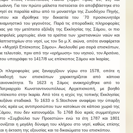
Ιωάννη. Για τον πρώτο μάλιστα πιστεύεται ότι αποβιβάστηκε στο
νησί σε παραλία κάτω από το μοναστήρι της Ζωοδόχου Πηγής,
όπου και ιδρύθηκε την δεκαετία του ΄70 προσκυνητάρι
αναμνηστικό του γεγονότος. Παρά τις σποραδικές πληροφορίες
μας για την μετέπειτα εξέλιξη της Εκκλησίας της Σάμου, οι πιο
ασφαλείς μαρτυρίες είναι τα ερείπια των χριστιανικών ναών και
βαπτιστηρίων στο νησί, ως τον 5ο μ.Χ. αιώνα, οπότε αναφέρεται
ο «Μιχαήλ Επίσκοπος Σάμου». Ακολουθεί μια σειρά επισκόπων,
με τελευταίο, πριν από την «ερήμωση» του νησιού, τον Αρσένιο,
που υπογράφει το 1417/8 ως επίσκοπος Σάμου και Ικαρίας.
Οι πληροφορίες μας ξαναρχίζουν γύρω στο 1578, οπότε η
διαδοχή των επισκόπων χαρακτηρίζεται από κάποια
κανονικότητα. Το 1623 η Σάμος ανακηρύχθηκε από το
Πατριαρχείο Κωνσταντινουπόλεως Αρχιεπισκοπή, με βοηθό
επίσκοπο στην Ικαρία. Από τότε η ισχύς της τοπικής Εκκλησίας
αυξάνει σταδιακά. Το 1633 ο S.Stochove αναφέρει την ύπαρξη
ενός ιερέα ως αντιπροσώπου των κατοίκων σε κάποιο χωριό της
Σάμου, που δεν κατονομάζει. Το 1768 δύο ιερείς συμμετέχουν
στο «Συμβούλιο των Προεστών» ενώ τα έτη 1787 και 1801
τονίζεται η μεγάλη δύναμη του κλήρου στο νησί, καθώς επίσης
και η έκταση της εξουσίας και τα δικαιώματα του επισκόπου.