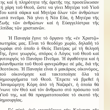
της καί ἡ πληρότητα τῆς ἀρετῆς της προσείλκυσαν
τή χάρη τοῦ Θεοῦ, ὥστε να γίνει Μητέρα τοῦ Υἱοῦ
Του κατά σάρκα καί Μητέρα ὅλων τῶν ἀνθρώπων
κατά πνεῦμα. Νά γίνει ἡ Νέα Εὔα, ἡ Μητέρα τῆς
Ζωῆς τῶν ἀνθρώπων καί ἡ Εὐαγγελίστρια τῆς
ἐλπίδας τῶν χριστιανῶν.
Ἡ Παναγία ἔγινε τό ὄργανο τῆς «ἐν Χριστῷ»
σωτηρίας μας. Εἶναι τό θεοδόχο χωρίο, δηλαδή τό
χωράφι στό ὁποῖο ὁ Θεός Πατέρας μέ τή θελησή
Της, ἔγινε γεωργός, σπόρος ὁ Λόγος τοῦ Θεοῦ καί
φυτουργός τό Πανάγιο Πνεῦμα. Ἡ ἀγαθότητα καί ἡ
φιλανθρωπία τοῦ Θεοῦ φανερώθηκε σέ μᾶς, διά τῆς
Θεοτόκου. Ἡ Παναγία εἶναι ὁ μακάριος οἰκονόμος,
πού οἰκονόμησε καί τακτοποίησε ὅλα τά
δημιουργήματα τοῦ Θεοῦ. Ἔπρεπε νά βρεθεῖ ἡ
Παναμώμητη Κόρη ἀπό τή Ναζαρέτ, ἡ ὁποία θά
ἔνωνε τόν Θεό καί τόν ἄνθρωπο στό πρόσωπο τοῦ
Υἱοῦ της, καί θά πραγματοποιοῦσε τό σκοπό τῆς
δημιουργίας.
Γι’ αὐτό, ἐνῶ γιορτάζουμε τήν Κοίμηση τῆς