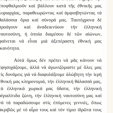
ἐποφθαλμιοῦν καί βάλλουν κατά τῆς ἐθνικῆς μας
κυριαρχίας, παραθεωρώντας καί ἀμφισβητώντας τά
θαλάσσια ὅρια καί σύνορά μας. Ταυτόχρονα δέ
προάγουν καί ἀναδεικνύουν τήν ἑλληνική
ναυτοσύνη, ἡ ὁποία διαμέσου δέ τῶν αἰώνων,
φαίνεται νά εἶναι μιά ἀξεπέραστη ἐθνική μας
ἱκανότητα.
Αὐτά
ὅμως δ
έν πρέπει νά μᾶς κάνουν νά
ἐφησυχάζουμε, ἀλλά νά ἀγωνιζόμαστε μέ ὅλες μας
τίς δυνάμεις γιά νά διαφυλάξουμε ἀλώβητη τήν ἱερή
ἐθνική μας κληρονομιά, τήν ἑλληνική θάλασσά μας,
τά ἑλληνικά χωρικά μας ὕδατα, τήν ἑλληνική
αἰγιαλίτιδα ζώνη, τήν
ἑλληνική ναυτοσύνη μας
καί
νά τά παραδώσουμε στίς ἑπόμενες γεννιές, ὅπως
ἀκριβῶς μέ τό αἷμα τους καί τόν τίμιο ἱδρῶτα τους