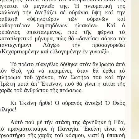
ἔγκειται τό μεγαλεῖο της. Ἡ πνευματική της
καλλονή τήν ἀνεβάζει σέ οὐράνια ὕψη καί την
καθιστᾶ «ὑψηλοτέραν τῶν οὐρανῶν καί
καθαροτέραν λαμπηδόνων ἡλιακῶν». Καί ὁ
οὐράνιος ἀπεσταλμένος, πού τῆς φέρνει τό
καταπληκτικό μήνυμα, πώς θά «δανείσει σάρκα τῷ
παντεχνήμονι Λόγῳ» τήν προσαγορεύει
«Κεχαριτωμένην καί εὐλογημένην ἐν γυναιξί».
Τό πρῶτο εὐαγγέλιο δόθηκε στόν ἄνθρωπο ἀπό
τόν Θεό, γιά νά περιμένει, ὅταν θά ἔρθει τό
πλήρωμα τοῦ χρόνου, τόν Σωτήρα του καί τήν
Πρώτη μετά ἀπ’ Ἐκεῖνον, πού θά γίνει ἡ αἰτία τῆς
χαρᾶς τοῦ ἀνθρώπου τῆς πτώσεως.
Κι Ἐκείνη ἦρθε! Ὁ οὐρανός ἄνοιξε! Ὁ Θεός
μίλησε!
Αὐτό πού μέ τήν στάση της ἀρνήθηκε ἡ Εὔα,
τό πραγματοποίησε ἡ Παναγία. Ἐκείνη εἶναι τό
ἐργαστήριο τῆς χαρᾶς τοῦ κόσμου, γιατί ἡ ὑπακοή