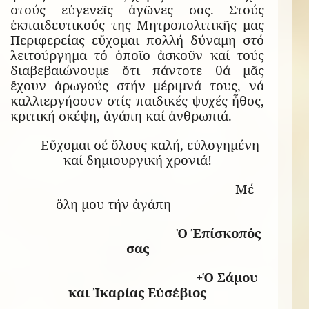
στούς εὐγενεῖς ἀγῶνες σας. Στούς
ἐκπαιδευτικούς της Μητροπολιτικῆς μας
Περιφερείας εὔχομαι πολλή δύναμη στό
λειτούργημα τό ὁποῖο ἀσκοῦν καί τούς
διαβεβαιώνουμε ὅτι πάντοτε θά μᾶς
ἔχουν ἀρωγούς στήν μέριμνά τους, νά
καλλιεργήσουν στίς παιδικές ψυχές ἦθος,
κριτική σκέψη, ἀγάπη καί ἀνθρωπιά.
Εὔχομαι σέ ὅλους καλή, εὐλογημένη
καί δημιουργική χρονιά!
Μέ
ὅλη μου τήν ἀγάπη
Ὁ Ἐπίσκοπός
σας
+Ὁ Σάμου
και Ἰκαρίας Εὐσέβιος