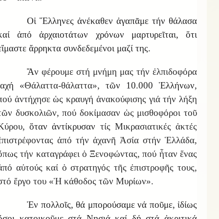
Οἱ Ἕλληνες ἀνέκαθεν ἀγαπᾶμε τήν θάλασα
καί ἀπό ἀρχαιοτάτων χρόνων μαρτυρεῖται, ὅτι
εἴμαστε ἄρρηκτα συνδεδεμένοι μαζί της.
Ἄ
ν φέρουμε στή μνήμη μας τήν ἐλπιδοφόρα
ἰαχή
«Θάλαττα-θάλαττα»,
τῶν 10.000 Ἑλλήνων
,
πού ἀντήχησε ὡς κραυγή ἀνακούφισης γιά τήν λήξη
τῶν δυσκολιῶν, πού δοκίμασαν ὡς μισθοφόροι τοῦ
Κύρου,
ὅταν ἀντίκρυσαν
τίς Μικρασιατικές ἀκτές
ἐπιστρέφοντας ἀπό τήν ἀχανῆ Ἀσία στήν Ἑλλάδα,
ὅπως τήν καταγράφει ὁ Ξενοφώντας, πού ἦταν ἕνας
ἀπό αὐτούς καί ὁ στρατηγός τῆς ἐπιστροφῆς τους,
στό ἔργο του «Ἡ κάθοδος τῶν Μυρίων».
Ἐν πολλοῖς, θά μπορούσαμε νά ποῦμε, ἰδίως
ὅσοι κατοικοῦμε στά Νησιά καί δή στά ἀκριτικά