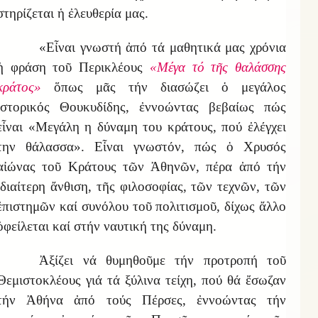
στηρίζεται ἡ ἐλευθερία μας.
«Εἶναι γνωστή ἀπό τά μαθητικά μας χρόνια
ἡ φράση τοῦ Περικλέους
«Μέγα τό τῆς θαλάσσης
κράτος»
ὅπως μᾶς τήν διασώζει ὁ μεγάλος
ἱστορικός Θουκυδίδης, ἐννοώντας βεβαίως πώς
εἶναι «Μεγάλη η δύναμη του κράτους, πού ἐλέγχει
την θάλασσα». Εἶναι γνωστόν, πώς ὁ Χρυσός
αἰώνας τοῦ Κράτους τῶν Ἀθηνῶν, πέρα ἀπό τήν
ἰδιαίτερη ἄνθιση, τῆς φιλοσοφίας, τῶν τεχνῶν, τῶν
ἐπιστημῶν καί συνόλου τοῦ πολιτισμοῦ, δίχως ἄλλο
ὀφείλεται καί στήν ναυτική της δύναμη.
Ἀξίζει νά θυμηθοῦμε τήν προτροπή τοῦ
Θεμιστοκλέους γιά τά ξύλινα τείχη, πού θά ἔσωζαν
τήν Ἀθήνα ἀπό τούς Πέρσες, ἐννοώντας τήν