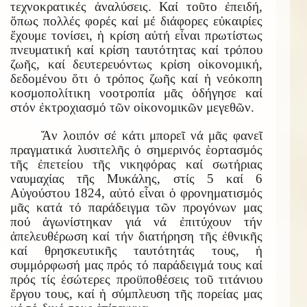
τεχνοκρατικές ἀναλύσεις. Καί τοῦτο ἐπειδή,
ὅπως πολλές φορές καί μέ διάφορες εὐκαιρίες
ἔχουμε τονίσει, ἡ κρίση αὐτή εἶναι πρωτίστως
πνευματική καί κρίση ταυτότητας καί τρόπου
ζωῆς, καί δευτερευόντως κρίση οἰκονομική,
δεδομένου ὅτι ὁ τρόπος ζωῆς καί ἡ νεόκοπη
κοσμοπολίτικη νοοτροπία μᾶς ὁδήγησε καί
στόν ἐκτροχιασμό τῶν οἰκονομικῶν μεγεθῶν.
Ἄν λοιπόν σέ κάτι μπορεῖ νά μᾶς φανεῖ
πραγματικά λυσιτελῆς ὁ σημερινός ἑορτασμός
τῆς ἐπετείου τῆς νικηφόρας καί σωτήριας
ναυμαχίας τῆς Μυκάλης, στίς 5 καί 6
Αὐγούστου 1824, αὐτό εἶναι ὁ φρονηματισμός
μᾶς κατά τό παράδειγμα τῶν προγόνων μας
πού ἀγωνίστηκαν γιά νά ἐπιτύχουν τήν
ἀπελευθέρωση καί τήν διατήρηση τῆς ἐθνικῆς
καί θρησκευτικῆς ταυτότητάς τους, ἡ
συμμόρφωσή μας πρός τό παράδειγμά τους καί
πρός τίς ἐσώτερες προϋποθέσεις τοῦ τιτάνιου
ἔργου τους, καί ἡ σύμπλευση τῆς πορείας μας