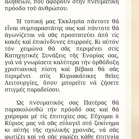
ἀληθειῶν, πού ἀφοροῦν στήν πνευματική
πρόοδο τοῦ ἀνθρώπου.
Ἡ τοπική μας Ἐκκλησία πάντοτε θά
εἶναι συμπαραστάτης σας καί πάντοτε θά
ἀγωνίζεται νά σᾶς προστατεύει ἀπό τίς
κακές καί ἐπικίνδυνες ἐπιρροές. Κι αὐτόν
τόν χειμώνα θά σᾶς περιμένει στίς
Κατηχητικές Συνάξεις τῆς Ἐνορίας σας,
γιά νά γνωρίσετε καλύτερα τήν ὀρθόδοξη
χριστιανική πίστη καί βέβαια θά σᾶς
περιμένει στίς Κυριακάτικες θεῖες
Λειτουργίες, ὅπου μπορεῖτε νά ζήσετε
στιγμές παραδείσου.
Ὡς πνευματικός σας Πατέρας θά
παρακολουθῶ τήν πρόοδό σας καί θά
χαίρομαι μέ τίς ἐπιτυχίες σας. Εὔχομαι ὁ
Κύριος μας νά σᾶς εὐλογεῖ στό ξεκίνημα
κι αὐτῆς τῆς σχολικῆς χρονιᾶς, νά σᾶς
φωτίζει καί νά σᾶς χαρίζει κάθε ἐπιτυχία