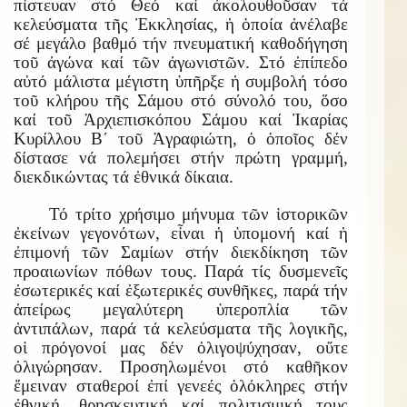
πίστευαν στό Θεό καί ἀκολουθοῦσαν τά
κελεύσματα τῆς Ἐκκλησίας, ἡ ὁποία ἀνέλαβε
σέ μεγάλο βαθμό τήν πνευματική καθοδήγηση
τοῦ ἀγώνα καί τῶν ἀγωνιστῶν. Στό ἐπίπεδο
αὐτό μάλιστα μέγιστη ὑπῆρξε ἡ συμβολή τόσο
τοῦ κλήρου τῆς Σάμου στό σύνολό του, ὅσο
καί τοῦ Ἀρχιεπισκόπου Σάμου καί Ἰκαρίας
Κυρίλλου Β΄ τοῦ Ἀγραφιώτη, ὁ ὁποῖος δέν
δίστασε νά πολεμήσει στήν πρώτη γραμμή,
διεκδικώντας τά ἐθνικά δίκαια.
Τό τρίτο χρήσιμο μήνυμα τῶν ἱστορικῶν
ἐκείνων γεγονότων, εἶναι ἡ ὑπομονή καί ἡ
ἐπιμονή τῶν Σαμίων στήν διεκδίκηση τῶν
προαιωνίων πόθων τους. Παρά τίς δυσμενεῖς
ἐσωτερικές καί ἐξωτερικές συνθῆκες, παρά τήν
ἀπείρως μεγαλύτερη ὑπεροπλία τῶν
ἀντιπάλων, παρά τά κελεύσματα τῆς λογικῆς,
οἱ πρόγονοί μας δέν ὀλιγοψύχησαν, οὔτε
ὀλιγώρησαν. Προσηλωμένοι στό καθῆκον
ἔμειναν σταθεροί ἐπί γενεές ὁλόκληρες στήν
ἐθνική, θρησκευτική καί πολιτισμική τους