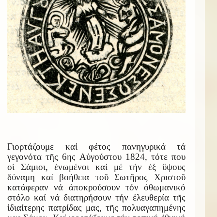
Γιορτάζουμε καί φέτος πανηγυρικά τά
γεγονότα τῆς 6ης Αὐγούστου 1824, τότε που
οἱ Σάμιοι, ἑνωμένοι καί μέ τήν ἐξ ὕψους
δύναμη καί βοήθεια τοῦ Σωτῆρος Χριστοῦ
κατάφεραν νά ἀποκρούσουν τόν ὀθωμανικό
στόλο καί νά διατηρήσουν τήν ἐλευθερία τῆς
ἰδιαίτερης πατρίδας μας, τῆς πολυαγαπημένης