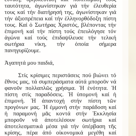
ταυτότητα, ἀγωνίστηκαν γιά τήν ἐλευθερία
τους καί τήν διατήρησή της, ἀγωνίστηκαν γιά
τήν ἀξιοπρέπεια καί τήν ἑλληνορθόδοξη πίστη
τους. Καί ὁ Σωτήρας Χριστός, βλέποντας τήν
ἐπιμονή καί τήν πίστη τούς ἐπευλόγησε τόν
ἀγώνα καί τούς ἐπιδαψίλευσε τήν τελική
σωτήρια νίκη, τήν ὁποία σήμερα
πανηγυρίζουμε.
Ἀγαπητά μου παιδιά,
Στίς κρίσιμες περιστάσεις πού βιώνει τό
ἔθνος μας, τά συμπεράσματα αὐτά μποροῦν νά
φανοῦν πολλαπλῶς χρήσιμα. Ἡ ἑνότητα. Ἡ
πίστη στίς παραδόσεις. Ἡ ὑπομονή καί ἡ
ἐπιμονή. Ἡ ἀπαντοχή στήν πίστη τῶν
προγόνων μας. Ἡ ἐμμονή στήν παράδοση καί
ἡ παραμονή μᾶς κοντά στήν Ἐκκλησία
μποροῦν νά ἀποτελέσουν σωτήρια καί
ἀποτελεσματικά μέσα γιά τήν ὑπέρβαση τῆς
κρίσης, πέρα ἀπό οἰκονομικά μεγέθη καί