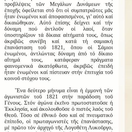
προβλέψεις τῶν Μεγάλων Δυνάμεων τῆς
ἐποχῆς ὀφείλεται στό ὅτι οἱ συμπατριῶτες μᾶς
ἦταν ἑνωμένοι καί ἀποφασισμένοι, γι’ αὐτό καί
δικαιώθηκαν. Αὐτό ἐπίσης δείχνει καί τήν
δύναμη πού ἀντλοῦν οἱ λαοί, ὅταν
ὑποστηρίζουν τά δίκαια αἰτήματά τους, ὅπως
ἀκριβῶς συνέβη καί κατά τή σαμιακή
ἐπανάσταση τοῦ 1821, ὅπου οἱ Σάμιοι
ἑνωμένοι, ἀντλώντας δύναμη ἀπό τό δίκαιο
αἴτημά τους, κατάφεραν πράγματα
φαινομενικά ἀκατόρθωτα, ἀκριβῶς ἐπειδή
ἦταν ἑνωμένοι καί πίστευαν στήν ἐπιτυχία τοῦ
κοινοῦ στόχου τους.
Ἕνα δεύτερο μήνυμα εἶναι ἡ ἐμμονή τῶν
ἀγωνιστῶν τοῦ 1821 στήν παράδοση τοῦ
Γένους. Στόν ἀγώνα ἐκεῖνο πρωτοστατοῦσε ἡ
Ἐκκλησία, καί ἀκολουθοῦσε ὁ πιστός λαός τοῦ
Θεοῦ. Τόσο σέ ἐθνικό ὅσο καί σέ πνευματικό
ἐπίπεδο, οἱ πρωταγωνιστές τῆς ἐπανάστασης,
μέ πρῶτο τόν ἀρχηγό τῆς Λογοθέτη Λυκοῦργο,