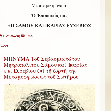
Μέ πατρική ἀγάπη
Ὁ Ἐπίσκοπός σας
+Ο ΣΑΜΟΥ ΚΑΙ ΙΚΑΡΙΑΣ ΕΥΣΕΒΙΟΣ
Εκτύπωση
Email
Tweet
ΜΗΝΥΜΑ Τοῦ Σεβασμιωτάτου
Μητροπολίτου Σάμου καί Ἰκαρίας
κ.κ. Εὐσεβίου ἐπί τῆ ἑορτῆ τῆς
Μεταμορφώσεως τοῦ Σωτῆρος