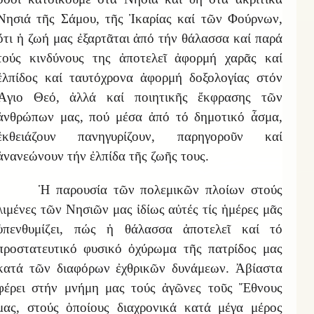
Νησιά τῆς Σάμου, τῆς Ἰκαρίας καί τῶν Φούρνων,
ὅτι ἡ ζωή μας ἐξαρτᾶται ἀπό τήν θάλασσα καί παρά
τούς κινδύνους της ἀποτελεῖ ἀφορμή χαρᾶς καί
ἐλπίδος καί ταυτόχρονα ἀφορμή δοξολογίας στόν
Ἅγιο Θεό, ἀλλά καί ποιητικῆς ἔκφρασης τῶν
ἀνθρώπων μας, πού μέσα ἀπό τό δημοτικό ἆσμα,
ἐκθειάζουν πανηγυρίζουν, παρηγοροῦν καί
ἀνανεώνουν τήν ἐλπίδα τῆς ζωῆς τους.
Ἡ παρουσία τῶν πολεμικῶν πλοίων στούς
λιμένες τῶν Νησιῶν μας ἰδίως αὐτές τίς ἡμέρες μᾶς
ὑπενθυμίζει, πώς ἡ θάλασσα ἀποτελεῖ καί τό
προστατευτικό φυσικό ὀχύρωμα τῆς πατρίδος μας
κατά τῶν διαφόρων ἐχθρικῶν δυνάμεων. Ἀβίαστα
φέρει στήν μνήμη μας τούς ἀγῶνες τοῦς Ἔθνους
μας, στούς ὁποίους διαχρονικά κατά μέγα μέρος