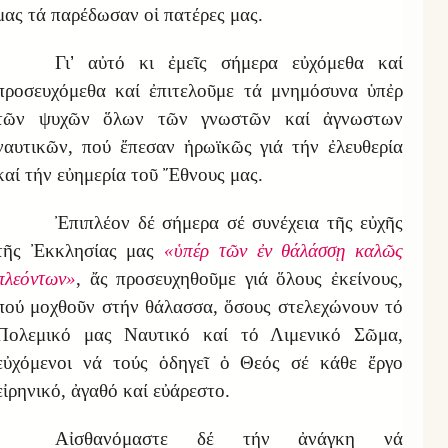
μας τά παρέδωσαν οἱ πατέρες μας.
Γι
’
αὐτό κι ἐμεῖς σήμερα εὐχόμεθα καί
προσευχόμεθα καί ἐπιτελοῦμε τά μνημόσυνα ὑπἐρ
τῶν ψυχῶν ὅλων τῶν γνωστῶν καί ἀγνωστων
ναυτικῶν, πού ἔπεσαν ἡρωϊκῶς γιά τήν ἐλευθερία
καί τήν εὐημερία τοῦ Ἔθνους μας.
Ἐπιπλέον δέ σήμερα σέ συνέχεια τῆς εὐχῆς
τῆς Ἐκκλησίας μας
«ὑπέρ τῶν ἐν θάλάσσῃ καλῶς
πλεόντων»
, ἄς προσευχηθοῦμε γιά ὅλους ἐκείνους,
πού μοχθοῦν στήν θάλασσα, ὅσους στελεχώνουν τό
Πολεμικό μας Ναυτικό καί τό Λιμενικό Σῶμα,
εὐχόμενοι νά τούς ὁδηγεῖ ὁ Θεός σέ κάθε ἔργο
εἰρηνικό, ἀγαθό καί εὐάρεστο.
Αἰσθανόμαστε δέ τήν ἀνάγκη νά