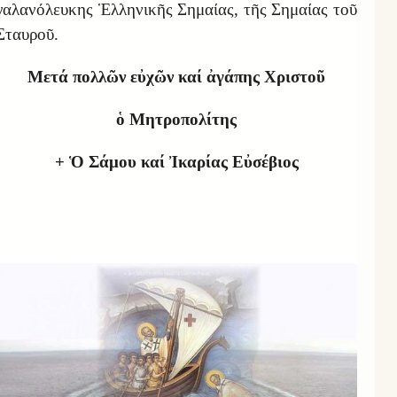
γαλανόλευκης Ἑλληνικῆς Σημαίας, τῆς Σημαίας τοῦ
Σταυροῦ.
Μετά πολλῶν εὐχῶν καί ἀγάπης Χριστοῦ
ὁ Μητροπολίτης
+
Ὁ Σάμου καί Ἰκαρίας Εὐσέβιος