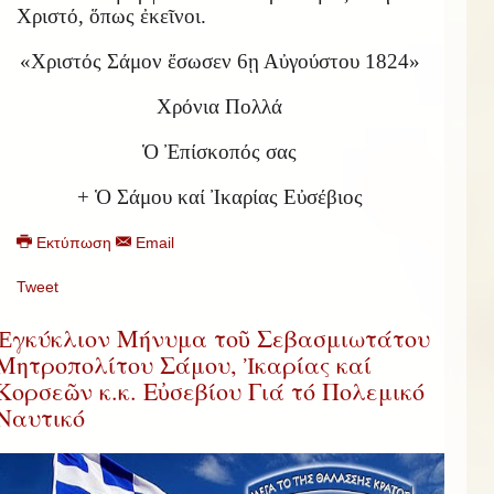
Χριστό, ὅπως ἐκεῖνοι.
«Χριστός Σάμον ἔσωσεν 6ῃ Αὐγούστου 1824»
Χρόνια Πολλά
Ὁ Ἐπίσκοπός σας
+ Ὁ Σάμου καί Ἰκαρίας Εὐσέβιος
Εκτύπωση
Email
Tweet
Ἐγκύκλιον Μήνυμα τοῦ Σεβασμιωτάτου
Μητροπολίτου Σάμου, Ἰκαρίας καί
Κορσεῶν κ.κ. Εὐσεβίου Γιά τό Πολεμικό
Ναυτικό