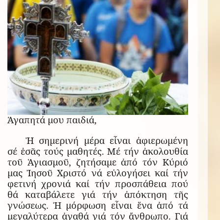
Ἀγαπητά μου παιδιά,
Ἡ σημερινή μέρα εἶναι ἀφιερωμένη
σέ ἐσᾶς τούς μαθητές. Μέ τήν ἀκολουθία
τοῦ Ἁγιασμοῦ, ζητήσαμε ἀπό τόν Κύριό
μας Ἰησοῦ Χριστό νά εὐλογήσει καί τήν
φετινή χρονιά καί τήν προσπάθεια πού
θά καταβάλετε γιά τήν ἀπόκτηση τῆς
γνώσεως. Ἡ μόρφωση εἶναι ἕνα ἀπό τά
μεγαλύτερα ἀγαθά γιά τόν ἄνθρωπο. Γιά