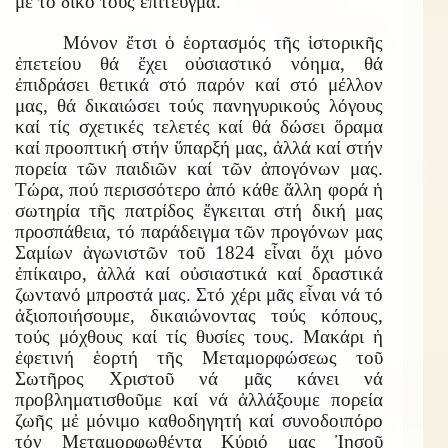
μέ τό δικό τους ἐπίτευγμα.
Μόνον ἔτσι ὁ ἑορτασμός τῆς ἱστορικῆς
ἐπετείου θά ἔχει οὐσιαστικό νόημα, θά
ἐπιδράσει θετικά στό παρόν καί στό μέλλον
μας, θά δικαιώσει τούς πανηγυρικούς λόγους
καί τίς σχετικές τελετές καί θά δώσει ὅραμα
καί προοπτική στήν ὕπαρξή μας, ἀλλά καί στήν
πορεία τῶν παιδιῶν καί τῶν ἀπογόνων μας.
Τώρα, πού περισσότερο ἀπό κάθε ἄλλη φορά ἡ
σωτηρία τῆς πατρίδος ἔγκειται στή δική μας
προσπάθεια, τό παράδειγμα τῶν προγόνων μας
Σαμίων ἀγωνιστῶν τοῦ 1824 εἶναι ὄχι μόνο
ἐπίκαιρο, ἀλλά καί οὐσιαστικά καί δραστικά
ζωντανό μπροστά μας. Στό χέρι μᾶς εἶναι νά τό
ἀξιοποιήσουμε, δικαιώνοντας τούς κόπους,
τούς μόχθους καί τίς θυσίες τους. Μακάρι ἡ
ἐφετινή ἑορτή τῆς Μεταμορφώσεως τοῦ
Σωτῆρος Χριστοῦ νά μᾶς κάνει νά
προβληματισθοῦμε καί νά ἀλλάξουμε πορεία
ζωῆς μἐ μόνιμο καθοδηγητή καί συνοδοιπόρο
τόν Μεταμορφωθέντα Κύριό μας Ἰησοῦ