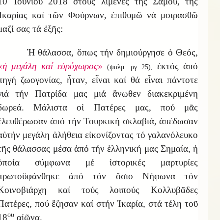
10 Ἰουνίου 2018 στούς λιμένες τῆς Σάμου, τῆς
Ἰκαρίας καί τῶν Φούρνων, ἐπιθυμῶ νά μοιρασθῶ
μαζί σας τά ἐξῆς:
Ἡ θάλασσα, ὅπως τήν δημιούργησε ὁ Θεός,
«ἡ μεγάλη καί εὑρύχωρος»
ἐκτός ἀπό
(ψαλμ. ργ 25),
πηγή ζωογονίας, ἦταν, εἶναι καί θά εἶναι πάντοτε
γιά τήν Πατρίδα μας μιά ἄνωθεν διακεκριμένη
δωρεά. Μάλιστα οἱ Πατέρες μας, πού μᾶς
ἐλευθέρωσαν ἀπό τήν Τουρκική σκλαβιά, ἀπέδωσαν
αὐτήν μεγάλη ἀλήθεια εἰκονίζοντας τό γαλανόλευκο
τῆς θάλασσας μέσα ἀπό τήν ἑλληνική μας Σημαία, ἡ
ὁποία σύμφωνα μέ ἱστορικές μαρτυρίες
πρωτοϋφάνθηκε ἀπό τόν ὅσιο Νήφωνα τόν
Κοινοβιάρχη καί τούς λοιπούς Κολλυβᾶδες
Πατέρες, πού ἔζησαν καί στήν Ἰκαρία, στά τέλη τοῦ
ου
18
αἰῶνα.