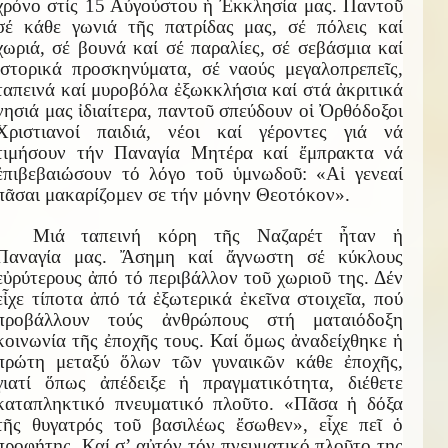
χρόνο στίς 15 Αὐγούστου ἡ Ἐκκλησία μας. Παντοῦ
σέ κάθε γωνιά τῆς πατρίδας μας, σέ πόλεις καί
χωριά, σέ βουνά καί σέ παραλίες, σέ σεβάσμια καί
ἱστορικά προσκηνύματα, σέ ναούς μεγαλοπρεπεῖς,
ταπεινά καί μυροβόλα ἐξωκκλήσια καί στά ἀκριτικά
νησιά μας ἰδιαίτερα, παντοῦ σπεύδουν οἱ Ὀρθόδοξοι
Χριστιανοί παιδιά, νέοι καί γέροντες γιά νά
τιμήσουν τήν Παναγία Μητέρα καί ἔμπρακτα νά
ἐπιβεβαιώσουν τό λόγο τοῦ ὑμνωδοῦ: «Αἱ γενεαί
πᾶσαι μακαρίζομεν σε τήν μόνην Θεοτόκον».
Μιά ταπεινή κόρη τῆς Ναζαρέτ ἦταν ἡ
Παναγία μας. Ἄσημη καί ἄγνωστη σέ κύκλους
εὐρύτερους ἀπό τό περιβάλλον τοῦ χωριοῦ της. Δέν
εἶχε τίποτα ἀπό τά ἐξωτερικά ἐκεῖνα στοιχεῖα, πού
προβάλλουν τούς ἀνθρώπους στή ματαιόδοξη
κοινωνία τῆς ἐποχῆς τους. Καί ὅμως ἀναδείχθηκε ἡ
πρώτη μεταξύ ὅλων τῶν γυναικῶν κάθε ἐποχῆς,
γιατί ὅπως ἀπέδειξε ἡ πραγματικότητα, διέθετε
καταπληκτικό πνευματικό πλοῦτο. «Πᾶσα ἡ δόξα
τῆς θυγατρός τοῦ βασιλέως ἔσωθεν», εἶχε πεῖ ὁ
προφήτης. Καί σ’ αὐτόν τόν πνευματικό πλοῦτο της