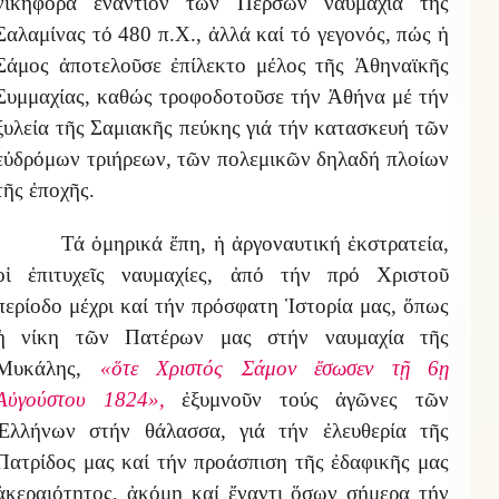
νικηφόρα ἐναντίον τῶν Περσῶν ναυμαχία τῆς
Σαλαμίνας τό 480 π.Χ., ἀλλά καί τό γεγονός, πώς ἡ
Σάμος ἀποτελοῦσε ἐπίλεκτο μέλος τῆς Ἀθηναϊκῆς
Συμμαχίας, καθώς τροφοδοτοῦσε τήν Ἀθήνα μέ τήν
ξυλεία τῆς Σαμιακῆς πεύκης γιά τήν κατασκευή τῶν
εὐδρόμων τριήρεων, τῶν πολεμικῶν δηλαδή πλοίων
τῆς ἐποχῆς.
Τά ὁμηρικά ἔπη, ἡ ἀργοναυτική ἐκστρατεία,
οἱ ἐπιτυχεῖς ναυμαχίες, ἀπό τήν πρό Χριστοῦ
περίοδο μέχρι καί τήν πρόσφατη Ἱστορία μας, ὅπως
ἡ νίκη τῶν Πατέρων μας στήν ναυμαχία τῆς
Μυκάλης,
«ὅτε Χριστός Σάμον ἔσωσεν τῇ 6ῃ
Αὐγούστου 1824»,
ἐξυμνοῦν τούς ἀγῶνες τῶν
Ἑλλήνων στήν θάλασσα, γιά τήν ἐλευθερία τῆς
Πατρίδος μας καί τήν προάσπιση τῆς ἐδαφικῆς μας
ἀκεραιότητος, ἀκόμη καί ἔναντι ὅσων σήμερα τήν