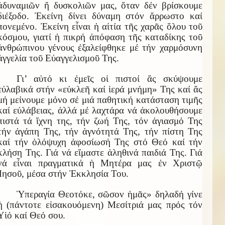
ἀδυναμιῶν ἤ δυσκολιῶν μας, ὅταν δέν βρίσκουμε
διέξοδο. Ἐκείνη δίνει δύναμη στόν ἄρρωστο καί
πονεμένο. Ἐκείνη εἶναι ἡ αἰτία τῆς χαρᾶς ὅλου τοῦ
κόσμου, γιατί ἡ πικρή ἀπόφαση τῆς καταδίκης τοῦ
ἀνθρώπινου γένους ἐξαλείφθηκε μέ τήν χαρμόσυνη
ἀγγελία τοῦ Εὐαγγελισμοῦ Της.
Γι’ αὐτό κι ἐμεῖς οἱ πιστοί ἄς σκύψουμε
εὐλαβικά στήν «εὐκλεῆ καί ἱερά μνήμη» Της καί ἄς
μή μείνουμε μόνο σέ μιά παθητική κατάσταση τιμῆς
καί εὐλάβειας, ἀλλά μέ λαχτάρα νά ἀκολουθήσουμε
πιστά τά ἴχνη της, τήν ζωή Της, τόν ἁγιασμό Της
τήν ἀγάπη Της, τήν ἁγνότητά Της, τήν πίστη Της
καί τήν ὁλόψυχη ἀφοσίωσή Της στό Θεό καί τήν
κλήση Της. Γιά νά εἴμαστε ἀληθινά παιδιά Της. Γιά
νά εἶναι πραγματικά ἡ Μητέρα μας ἐν Χριστῷ
Ἰησοῦ, μέσα στήν Ἐκκλησία Του.
Ὑπεραγία Θεοτόκε, σῶσον ἡμᾶς» δηλαδή γίνε
ἡ (πάντοτε εἰσακουόμενη) Μεσίτριά μας πρός τόν
Υἱό καί Θεό σου.