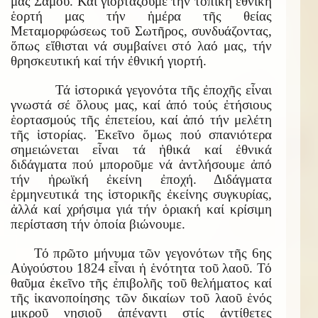
μας Σάμου. Καί γιορτάζουμε τήν τοπική ἐθνική
ἑορτή μας τήν ἡμέρα τῆς θείας
Μεταμορφώσεως τοῦ Σωτῆρος, συνδυάζοντας,
ὅπως εἴθισται νά συμβαίνει στό λαό μας, τήν
θρησκευτική καί τήν ἐθνική γιορτή.
Τά ἱστορικά γεγονότα τῆς ἐποχῆς εἶναι
γνωστά σέ ὅλους μας, καί ἀπό τούς ἐτήσιους
ἑορτασμούς τῆς ἐπετείου, καί ἀπό τήν μελέτη
τῆς ἱστορίας. Ἐκεῖνο ὅμως πού σπανιότερα
σημειώνεται εἶναι τά ἠθικά καί ἐθνικά
διδάγματα πού μποροῦμε νά ἀντλήσουμε ἀπό
τήν ἠρωϊκή ἐκείνη ἐποχή. Διδάγματα
ἑρμηνευτικά της ἱστορικῆς ἐκείνης συγκυρίας,
ἀλλά καί χρήσιμα γιά τήν ὁριακή καί κρίσιμη
περίσταση τήν ὁποία βιώνουμε.
Τό πρῶτο μήνυμα τῶν γεγονότων τῆς 6ης
Αὐγούστου 1824 εἶναι ἡ ἑνότητα τοῦ λαοῦ. Τό
θαῦμα ἐκεῖνο τῆς ἐπιβολῆς τοῦ θελήματος καί
τῆς ἱκανοποίησης τῶν δικαίων τοῦ λαοῦ ἑνός
μικροῦ νησιοῦ ἀπέναντι στίς ἀντίθετες