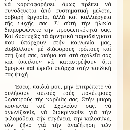
νά καρποφορήσει, ὅμως πρέπει νά
συνοδεύεται ἀπό συστηματική μελέτη,
σοβαρή ἐργασία, ἀλλά καί καλλιέργεια
τῆς ψυχῆς σας. Σ’ αὐτή τήν ἡλικία
διαμορφώνετε τήν προσωπικότητά σας.
Καί δυστυχῶς τά ἀρνητικά παραδείγματα
πού ὑπάρχουν στήν κοινωνία μας,
εἰσβάλλουν μέ διάφορους τρόπους καί
στή ζωή σας, ἀκόμα καί στά σχολεῖα σας
καί ἀπειλοῦν νά καταστρέψουν ὅ,τι
ὄμορφο καί ὡραῖο ὑπάρχει στήν παιδική
σας ψυχή.
Ἐσεῖς, παιδιά μου, μήν ἐπιτρέπετε νά
συλήσουν αὐτούς τούς πολύτιμους
θησαυρούς τῆς καρδιᾶς σας. Στήν μικρή
κοινωνία τοῦ Σχολείου σας, νά
ἀγωνίζεσθε, νά διακρίνεσθε γιά τήν
φιλομάθεια, τήν εὐγένεια, τήν καλοσύνη,
τόν ζῆλο γιά τήν ἀναζήτηση τῶν