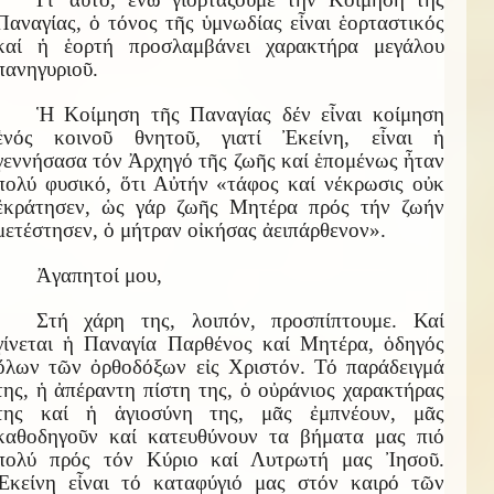
Παναγίας, ὁ τόνος τῆς ὑμνωδίας εἶναι ἑορταστικός
καί ἡ ἑορτή προσλαμβάνει χαρακτήρα μεγάλου
πανηγυριοῦ.
Ἡ Κοίμηση τῆς Παναγίας δέν εἶναι κοίμηση
ἑνός κοινοῦ θνητοῦ, γιατί Ἐκείνη, εἶναι ἡ
γεννήσασα τόν Ἀρχηγό τῆς ζωῆς καί ἑπομένως ἦταν
πολύ φυσικό, ὅτι Αὐτήν «τάφος καί νέκρωσις οὐκ
ἐκράτησεν, ὡς γάρ ζωῆς Μητέρα πρός τήν ζωήν
μετέστησεν, ὁ μήτραν οἰκήσας ἀειπάρθενον».
Ἀγαπητοί μου,
Στή χάρη της, λοιπόν, προσπίπτουμε. Καί
γίνεται ἡ Παναγία Παρθένος καί Μητέρα, ὁδηγός
ὅλων τῶν ὀρθοδόξων εἰς Χριστόν. Τό παράδειγμά
της, ἡ ἀπέραντη πίστη της, ὁ οὐράνιος χαρακτήρας
της καί ἡ ἁγιοσύνη της, μᾶς ἐμπνέουν, μᾶς
καθοδηγοῦν καί κατευθύνουν τα βήματα μας πιό
πολύ πρός τόν Κύριο καί Λυτρωτή μας Ἰησοῦ.
Ἐκείνη εἶναι τό καταφύγιό μας στόν καιρό τῶν