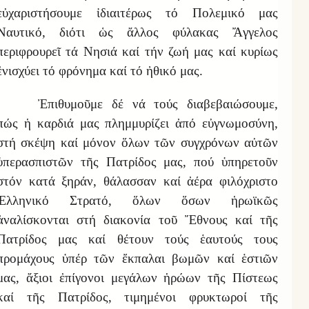
εὐχαριστήσουμε ἰδιαιτέρως τό Πολεμικό μας
Ναυτικό, διότι ὡς ἄλλος φύλακας Ἄγγελος
περιφρουρεῖ τά Νησιά καί τήν ζωή μας καί κυρίως
ἐνισχύει τό φρόνημα καί τό ἠθικό μας.
Ἐπιθυμοῦμε δέ νά τούς διαβεβαιώσουμε,
πώς ἡ καρδιά μας πλημμυρίζει ἀπό εὐγνωμοσύνη,
στή σκέψη καί μόνον ὅλων τῶν συγχρόνων αὐτῶν
ὑπερασπιστῶν τῆς Πατρίδος μας, πού ὑπηρετοῦν
στόν κατά ξηράν, θάλασσαν καί ἀέρα φιλόχριστο
Ἑλληνικό Στρατό, ὅλων ὅσων ἡρωϊκῶς
ἀναλίσκονται στή διακονία τοῦ Ἔθνους καί τῆς
Πατρίδος μας καί θέτουν τούς ἑαυτούς τους
προμάχους ὑπέρ τῶν ἔκπαλαι βωμῶν καί ἑστιῶν
μας, ἄξιοι ἐπίγονοι μεγάλων ἡρώων τῆς Πίστεως
καί τῆς Πατρίδος, τιμημένοι φρυκτωροί τῆς