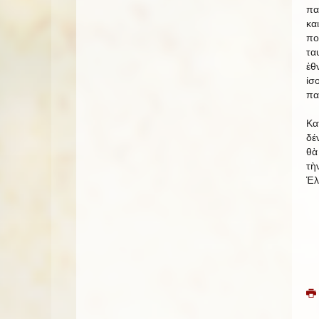
πα
κα
πο
τα
ἐθ
ἰσ
πα
Κα
δέ
θὰ
τὴ
Ἑλ