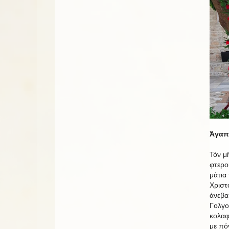
Ἀγαπη
Τόν μ
φτερο
μάτια
Χριστ
ἀνεβα
Γολγο
κολαφ
με πό