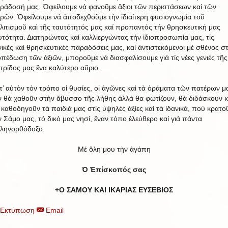
ράδοσή μας. Ὀφείλουμε νά φανοῦμε ἄξιοι τῶν περιστάσεων καί τῶν
ιρῶν. Ὀφείλουμε νά ἀποδεχθοῦμε τὴν ἰδιαίτερη φυσιογνωμία τοῦ
λιτισμοῦ καὶ τῆς ταυτότητός μας καί προπαντός τήν θρησκευτική μας
υτότητα. Διατηρώντας καί καλλιεργώντας τήν ἰδιοπροσωπία μας, τίς
νικές καί θρησκευτικές παραδόσεις μας, καί ἀντιστεκόμενοι μέ σθένος σ
οπέδωση τῶν ἀξιῶν, μποροῦμε νά διασφαλίσουμε γιά τίς νέες γενιές τῆς
τρίδος μας ἕνα καλύτερο αὔριο.
τ’ αὐτὸν τὸν τρόπο οἱ θυσίες, οἱ ἀγῶνες καὶ τὰ ὁράματα τῶν πατέρων μ
ν θά χαθοῦν στὴν ἄβυσσο τῆς λήθης ἀλλά θα φωτίζουν, θά διδάσκουν κ
 καθοδηγοῦν τὰ παιδιά μας στίς ὑψηλές ἀξίες καὶ τὰ ἰδανικά, πού κρατο
ν Σάμο μας, τό δικό μας νησί, ἕναν τόπο ἐλεύθερο καί γιά πάντα
ληνορθόδοξο.
Μέ ὅλη μου τὴν ἀγάπη
Ὁ Ἐπίσκοπός σας
+Ο ΣΑΜΟΥ ΚΑΙ ΙΚΑΡΙΑΣ ΕΥΣΕΒΙΟΣ
Εκτύπωση
Email