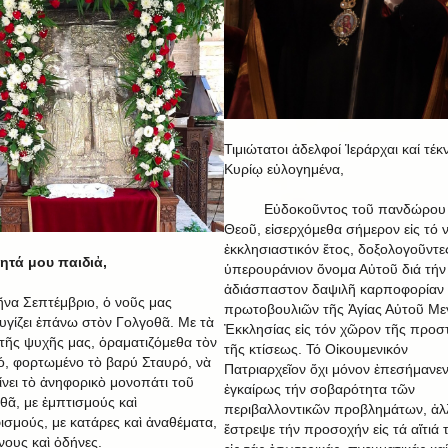
Τιμιώτατοι ἀδελφοί Ἱεράρχαι καί τέκ
Κυρίῳ εὐλογημένα,
Εὐδοκοῦντος τοῦ πανδώρου
Θεοῦ, εἰσερχόμεθα σήμερον εἰς τό 
ἐκκλησιαστικόν ἔτος, δοξολογοῦντε
τά μου παιδιἀ,
ὑπερουράνιον ὄνομα Αὐτοῦ διά τήν
ἀδιάσπαστον δαψιλῆ καρποφορίαν
ῆνα Σεπτέμβριο, ὁ νοῦς μας
πρωτοβουλιῶν τῆς Ἁγίας Αὐτοῦ Με
υγίζει ἐπάνω στὸν Γολγοθᾶ. Με τὰ
Ἐκκλησίας εἰς τόν χῶρον τῆς προσ
 τῆς ψυχῆς μας, ὁραματιζόμεθα τὸν
τῆς κτίσεως. Τό Οἰκουμενικόν
ό, φορτωμένο τὸ βαρύ Σταυρό, νὰ
Πατριαρχεῖον ὄχι μόνον ἐπεσήμανε
ίνει τὸ ἀνηφορικὸ μονοπάτι τοῦ
ἐγκαίρως τήν σοβαρότητα τῶν
θᾶ, με ἐμπτισμούς καὶ
περιβαλλοντικῶν προβλημάτων, ἀλ
ισμούς, με κατάρες καὶ ἀναθέματα,
ἔστρεψε τήν προσοχήν εἰς τά αἴτιά 
νους καὶ ὀδήνες.