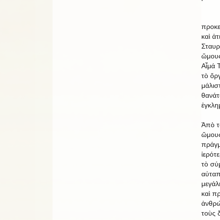
Ἀνεβ
προκε
καὶ ἀ
Σταυρ
ὥμους 
Αἷμά 
τὸ ὄρ
μάλιστ
θανάτ
ἐγκλη
Ἀπὸ τ
ὥμους
πράγμ
ἱερότ
τὸ σύ
αὐταπ
μεγάλ
καὶ πρ
ἀνθρώ
τοὺς 