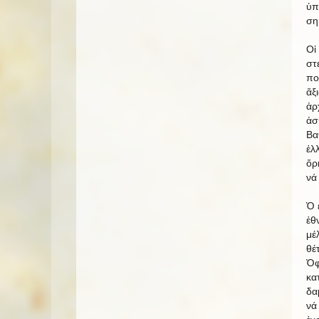
ὑπ
ση
Οἱ
στ
πο
ἄξ
ἀρ
ἀσ
Βα
ἑλ
ὅρ
νά
Ὁ 
ἐθ
μέ
θέ
Ὀφ
κα
δα
νά