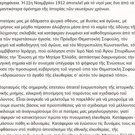
ερηφάνεια. Ἡ 11η Νοεμβρίου 1912 ἀποτελεῖ γιὰ τὸ νησί μας ἕνα ἀπό τά
μαντικότερα ὁρόσημα τῆς ἱστορίας τῶν νεωτέρων χρόνων.
 πατέρες μας μὲ ἀδάμαστο ψυχικό σθένος, μέ θυσίες καί ἀγῶνες, μέ
ερήσεις καί μόχθο πέρασαν ἀλώβητοι μέσα ἀπό τό καμίνι τῆς ὀδύνης τῆ
λύχρονης σκλαβιᾶς καί κατάφεραν ἑνωμένοι καί καθοδηγούμενοι ἀπὸ τ
ια τῶν περιστάσεων ἡγεσία, τόν Πρόεδρο Θεμιστοκλή Σοφούλη, τὸν
χηγό καί καθοδηγητή τοῦ ἀγῶνα, καί τόν Μητροπολίτη Κωνσταντῖνο, τὸ
υμβίβαστο Ἱεράρχη, πού εὐλόγησε στόν Ἱερό Ναό τοῦ Ἁγίου Σπυρίδων
θέος τὴν Ἕνωση μέ τὴν Μητέρα Ἑλλάδα, ἀσπάστηκε δακρυσμένος τήν
ληνική σημαία καί ἐν συνεχεία ὑπέγραψε τὸ ψήφισμα τῆς Ἑνώσεως καί
κισε τήν προσωρινή κυβέρνηση τοῦ νησιοῦ ὑπό τόν Θεμιστοκλή Σοφού
 «ἐδραιώσουν τὸ ἀγαθό τῆς ἐλευθερίας σ' αὐτόν τόν ἀκριτικό τόπο».
ἑορτασμός τῆς σημερινῆς ἐπετείου ἀπαιτεῖ ἐνεργοποίηση τῆς ἱστορικῆς 
νικῆς μνήμης, εἰλικρινῆ ἀποτίμηση τοῦ παρόντος καί σχεδιασμό τοῦ
λλοντος. Εἶναι ἀναγκαῖο νά μελετοῦμε τό παρελθόν γιὰ νὰ μποροῦμε νὰ
τουμε σωστές βάσεις καί προϋποθέσεις γιά τό σχεδιασμό τοῦ μέλλοντος
είλουμε νὰ ἀναγνωρίσουμε ὅτι οἱ πατέρες μας μεγαλούργησαν, γιατί
τάφεραν νά κατακτήσουν πρώτα τήν πνευματική ἐλευθερία. Κατάφεραν 
μάσουν πάθη κι ἀδυναμίες. Κατάφεραν νὰ ἑνώσουν τίς δυνάμεις τους κα
 φθάσουν στό ποθητό ἀποτέλεσμα τῆς ἐθνικῆς ἐλευθερίας, τῆς