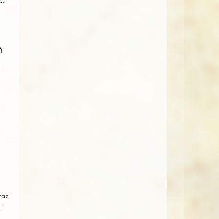
ς.
ή
τας
ά