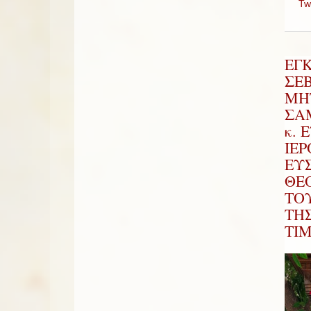
Tw
ΕΓ
ΣΕ
ΜΗ
ΣΑΜ
κ. 
ΙΕ
ΕΥ
ΘΕ
ΤΟ
ΤΗ
ΤΙ