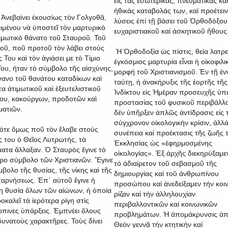
εἰς τάς ἐσωτερικάς, πνευματικάς καί
ἠθικάς καταβολάς των, καί προέτειν
αίνει ἐκουσίως τὸν Γολγοθᾶ,
λύσεις ἐπί τῇ βάσει τοῦ Ὀρθοδόξου
ιμένου νὰ ὑποστεῖ τὸν μαρτυρικὸ
ευχαριστιακοῦ καί ἀσκητικοῦ ἤθους
τιμωτικό θάνατο τοῦ Σταυροῦ. Τοῦ
οῦ, ποῦ προτοῦ τὸν λάβει στούς
Ἡ Ὀρθοδοξία ὡς πίστις, θεία λατρε
Του καὶ τὸν ἁγιάσει με τὸ Τίμιο
ἐγκόσμιος μαρτυρία εἶναι ἡ οἰκοφιλι
Του, ήταν τὸ σύμβολο τῆς αἰσχύνης,
μορφή τοῦ Χριστιανισμοῦ. Ἐν τῇ ἐν
γανο τοῦ θανάτου καταδίκων καὶ
ταύτῃ, ἡ ἀνακήρυξις τῆς ἑορτῆς τῆς
α ἀτιμωτικοῦ καὶ ἐξευτελιστικοῦ
Ἰνδίκτου εἰς Ἡμέραν προσευχῆς ὑπ
ου, κακούργων, προδοτῶν καὶ
προστασίας τοῦ φυσικοῦ περιβάλλ
ματιῶν.
δέν ὑπῆρξεν ἁπλῶς ἀντίδρασις εἰς 
σύγχρονον οἰκολογικήν κρίσιν, ἀλλ
ότε ὅμως ποῦ τὸν ἔλαβε στούς
συνέπεια καί προέκτασις τῆς ζωῆς 
 του ὁ Θεῖος Λυτρωτής, τὰ
Ἐκκλησίας ὡς «ἐφηρμοσμένης
ατα ἄλλαξαν. Ὁ Σταυρὸς ἔγινε τὸ
οἰκολογίας». Ἐξ ἀρχῆς διεκηρύξαμεν
ερο σύμβολο τῶν Χριστιανῶν. Ἔγινε
τό ἀδιαίρετον τοῦ σεβασμοῦ τῆς
μβολο τῆς θυσίας, τῆς νίκης καὶ τῆς
δημιουργίας καί τοῦ ἀνθρωπίνου
αρνήσεως. Ἐπ᾿ αὐτοῦ ἔγινε ἡ
προσώπου καί ἀνεδείξαμεν τήν κοι
η θυσία ὅλων τῶν αἰώνων, ἡ ὁποία
ρίζαν καί τήν ἀλληλουχίαν
οκαλεῖ τὰ ἱερότερα ρίγη στὶς
περιβαλλοντικῶν καί κοινωνικῶν
πινες ὑπάρξεις. Ἐμπνέει ὅλους
προβλημάτων. Ἡ ἀπομάκρυνσις ἀπ
δυνατοὺς χαρακτῆρες. Τοὺς δίνει
Θεόν γεννᾷ τήν κτητικήν καί