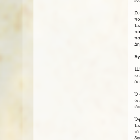
ἐν
Ζυ
πο
Ἐκ
πα
πα
Δη
Ἀγ
11
ἱσ
ἀπ
Ὁ 
ὑπ
ἰδ
Ὀφ
Ἐκ
τό
δι