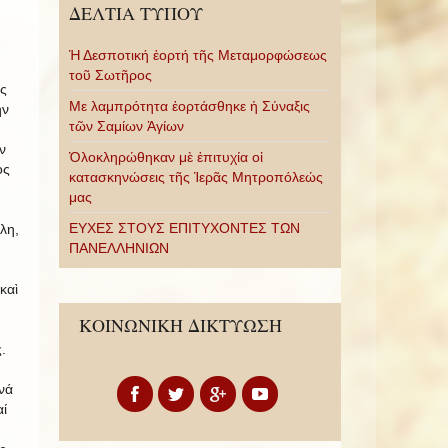
ΔΕΛΤΙΑ ΤΥΠΟΥ
Ἡ Δεσποτική ἑορτή τῆς Μεταμορφώσεως
τοῦ Σωτῆρος
ς
Με λαμπρότητα ἑορτάσθηκε ἡ Σύναξις
ὴν
τῶν Σαμίων Ἁγίων
ν
Ὁλοκληρώθηκαν μὲ ἐπιτυχία οἱ
ος
κατασκηνώσεις τῆς Ἱερᾶς Μητροπόλεώς
μας
ΕΥΧΕΣ ΣΤΟΥΣ ΕΠΙΤΥΧΟΝΤΕΣ ΤΩΝ
λη,
ΠΑΝΕΛΛΗΝΙΩΝ
καὶ
ΚΟΙΝΩΝΙΚΗ ΔΙΚΤΥΩΣΗ
.
νά
ί