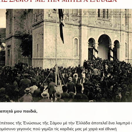
απητά μου παιδιά,
ἐπέτειος τῆς Ἑνώσεως τῆς Σάμου μὲ τὴν Ἑλλάδα ἀποτελεῖ ἕνα λαμπρό 
ρμόσυνο γεγονός πού γεμίζει τίς καρδιές μας μέ χαρά καί ἐθνική