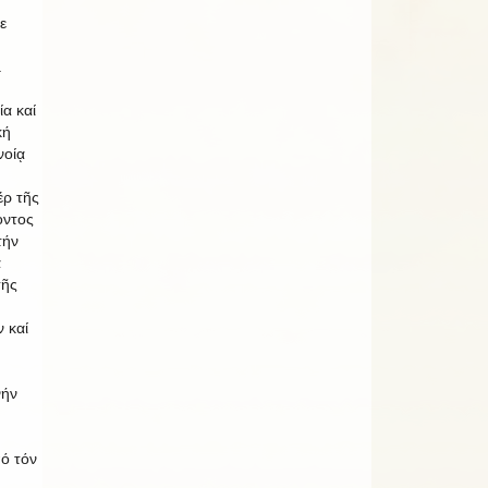
ε
.
ία καί
κή
νοίᾳ
έρ τῆς
οντος
τήν
ά
τῆς
 καί
νήν
ό τόν