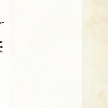
τὴν
ας
αὶ
ῦν