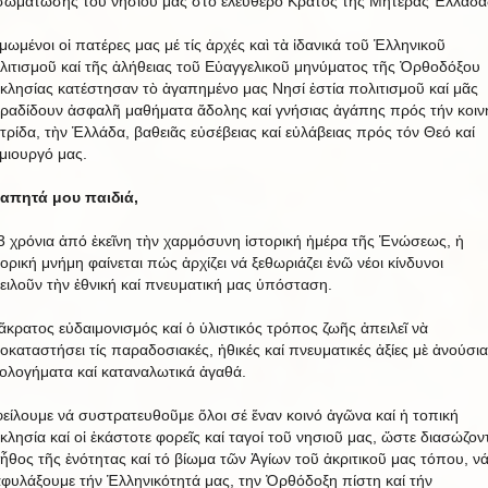
σωμάτωσης τοῦ νησιοῦ μας στό ἐλεύθερο Κράτος τῆς Μητέρας Ἑλλάδα
μωμένοι οἱ πατέρες μας μέ τίς ἀρχές καὶ τὰ ἰδανικά τοῦ Ἑλληνικοῦ
λιτισμοῦ καί τῆς ἀλήθειας τοῦ Εὐαγγελικοῦ μηνύματος τῆς Ὀρθοδόξου
κλησίας κατέστησαν τὸ ἀγαπημένο μας Νησί ἑστία πολιτισμοῦ καί μᾶς
ραδίδουν ἀσφαλῆ μαθήματα ἄδολης καί γνήσιας ἀγάπης πρός τήν κοιν
τρίδα, τὴν Ἑλλάδα, βαθειᾶς εὐσέβειας καί εὐλάβειας πρός τόν Θεό καί
μιουργό μας.
απητά μου παιδιά,
3 χρόνια ἀπό ἐκεῖνη τὴν χαρμόσυνη ἱστορική ἡμέρα τῆς Ἑνώσεως, ἡ
τορική μνήμη φαίνεται πώς ἀρχίζει νά ξεθωριάζει ἐνῶ νέοι κίνδυνοι
ειλοῦν τὴν ἐθνική καί πνευματική μας ὑπόσταση.
ἄκρατος εὐδαιμονισμός καί ὁ ὑλιστικός τρόπος ζωῆς ἀπειλεῖ νὰ
οκαταστήσει τίς παραδοσιακές, ἠθικές καί πνευματικές ἀξίες μὲ ἀνούσια
εολογήματα καί καταναλωτικά ἀγαθά.
είλουμε νά συστρατευθοῦμε ὅλοι σέ ἕναν κοινό ἀγῶνα καί ἡ τοπική
κλησία καί οἱ ἑκάστοτε φορεῖς καί ταγοί τοῦ νησιοῦ μας, ὥστε διασώζον
 ἦθος τῆς ἑνότητας καί τό βίωμα τῶν Ἁγίων τοῦ ἀκριτικοῦ μας τόπου, ν
αφυλάξουμε τήν Ἑλληνικότητά μας, την Ὀρθόδοξη πίστη καί τήν