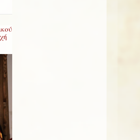
ικού
χή