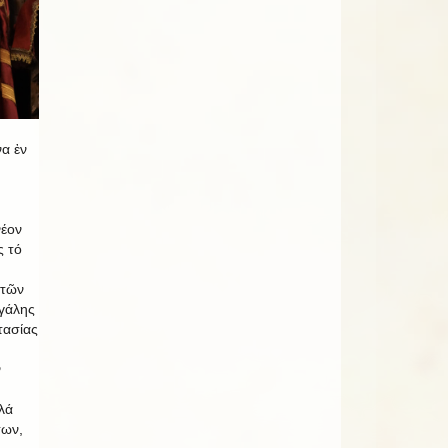
να ἐν
νέον
ς τό
 τῶν
γάλης
τασίας
ν
λά
των,