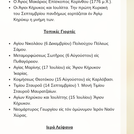
Ο Άγιος Μακάριος Επίσκοπος Κορίνθου (1776 μ.Χ.).
Οι Άγιοι Κήρυκος και Ιουλίττα. Την πρώτη Κυριακή
του Σεπτεμβρίου πανδήμως εορτάζεται ἐν Ἁγίῳ
Κηρύκῳ η μνήμη των.
Τοπικές Γιορτές
Αγίου Νικολάου (6 Δεκεμβρίου) Πολιούχου Πόλεως
Σάμου.
Μεταμορφώσεως Σωτῆρος (6 Αὐγούστου) εἰς
Πυθαγόρειον.
Αγίας Μαρίνης (17 Ἰουλίου) εἰς Ἅγιον Κήρυκον
Ἰκαρίας.
Κοιμήσεως Θεοτόκου (15 Αὐγούστου) εἰς Καρλόβασι.
Τιμίου Σταυροῦ (14 Σεπτεμβρίου) Ἱ. Μονή Τιμίου
Σταυροῦ Μαυρατζαίων.
Αγίων Κηρύκου και Ἰουλίττης (15 Ἰουλίου) Ἅγιον
Κήρυκον.
Νεομάρτυρος Γεωργίου εἰς τόν ὁμώνυμον Ἱερόν Ναόν
Χώρας.
Ιερά Λείψανα