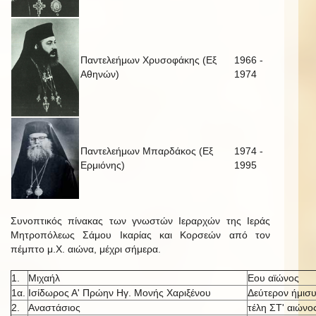
Παντελεήμων Χρυσοφάκης (Εξ
1966 -
Αθηνών)
1974
Παντελεήμων Μπαρδάκος (Εξ
1974 -
Ερμιόνης)
1995
Συνοπτικός πίνακας των γνωστών Ιεραρχών της Ιεράς
Μητροπόλεως Σάμου Ικαρίας και Κορσεών από τον
πέμπτο μ.Χ. αιώνα, μέχρι σήμερα.
1.
Μιχαήλ
Εου αϊώνος
1α.
Ισίδωρος Α' Πρώην Ηγ. Μονής Χαριξένου
Δεύτερον ήμισυ
2.
Αναστάσιος
τέλη ΣΤ' αιώνο