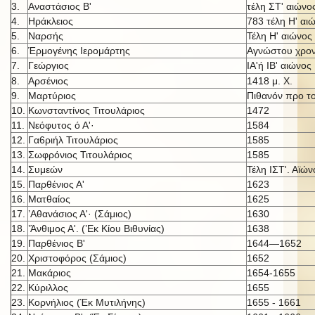
3.
Αναστάσιος Β'
τέλη ΣΤ' αιώνο
4.
Ηράκλειος
783 τέλη Η' αι
5.
Ναρσής
Τέλη Η' αιώνος
6.
Έρμογένης Ιερομάρτης
Αγνώστου χρον
7.
Γεώργιος
ΙΑ'ή IB' αι
ώνος
8.
Αρσένιος
1418 μ. X.
9.
Μαρτύριος
Πιθανόν προ τ
10.
Κωνσταντίνος Τιτουλάριος
1472
11.
Νεόφυτος ό Α'·
1584
12.
Γα6ριήλ Τιτουλάριος
1585
13.
Σωφρόνιος Τιτουλάριος
1585
14.
Συμεών
Τέλη ΙΣΤ'. Αϊών
15.
Παρθένιος Α'
1623
16.
Ματθαίος
1625
17.
’Αθανάσιος Α'· (Σάμιος)
1630
18.
’Άνθιμος Α'. (’Εκ Κίου Βιθυνίας)
1638
19.
Παρθένιος Β'
1644—1652
20.
Χριστοφόρος (Σάμιος)
1652
21.
Μακάριος
1654-1655
22.
Κύριλλος
1655
23.
Κορνήλιος (Έκ Μυτιλήνης)
1655 - 1661