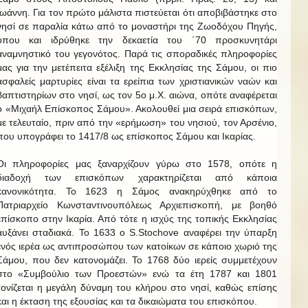
Ιωάννη. Για τον πρώτο μάλιστα πιστεύεται ότι αποβιβάστηκε στο
νησί σε παραλία κάτω από το μοναστήρι της Ζωοδόχου Πηγής,
όπου και ιδρύθηκε την δεκαετία του ΄70 προσκυνητάρι
αναμνηστικό του γεγονότος. Παρά τις σποραδικές πληροφορίες
μας για την μετέπειτα εξέλιξη της Εκκλησίας της Σάμου, οι πιο
ασφαλείς μαρτυρίες είναι τα ερείπια των χριστιανικών ναών και
βαπτιστηρίων στο νησί, ως τον 5ο μ.Χ. αιώνα, οπότε αναφέρεται
ο «Μιχαήλ Επίσκοπος Σάμου». Ακολουθεί μια σειρά επισκόπων,
με τελευταίο, πριν από την «ερήμωση» του νησιού, τον Αρσένιο,
που υπογράφει το 1417/8 ως επίσκοπος Σάμου και Ικαρίας.
Οι πληροφορίες μας ξαναρχίζουν γύρω στο 1578, οπότε η
διαδοχή των επισκόπων χαρακτηρίζεται από κάποια
κανονικότητα. Το 1623 η Σάμος ανακηρύχθηκε από το
Πατριαρχείο Κωνσταντινουπόλεως Αρχιεπισκοπή, με βοηθό
επίσκοπο στην Ικαρία. Από τότε η ισχύς της τοπικής Εκκλησίας
αυξάνει σταδιακά. Το 1633 ο S.Stochove αναφέρει την ύπαρξη
ενός ιερέα ως αντιπροσώπου των κατοίκων σε κάποιο χωριό της
Σάμου, που δεν κατονομάζει. Το 1768 δύο ιερείς συμμετέχουν
στο «Συμβούλιο των Προεστών» ενώ τα έτη 1787 και 1801
τονίζεται η μεγάλη δύναμη του κλήρου στο νησί, καθώς επίσης
και η έκταση της εξουσίας και τα δικαιώματα του επισκόπου.