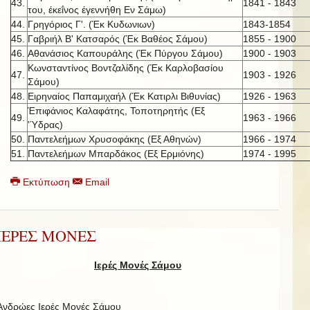
43.
1841 - 1843
του, έκεΐνος έγεννήθη Εν Σάμω)
44.
Γρηγόριος Γ'. (Έκ Κυδωνιων)
1843-1854
45.
Γαβριήλ Β' Κατσαρός (Έκ Βαθέος Σάμου)
1855 - 1900
46.
Αθανάσιος Καπουράλης (Έκ Πύργου Σάμου)
1900 - 1903
Κωνσταντίνος Βοντζαλίδης (Έκ Καρλοβασίου
47.
1903 - 1926
Σάμου)
48.
Ειρηναίος Παπαμιχαήλ (Έκ Κατιρλι Βιθυνίας)
1926 - 1963
Έπιφάνιος Καλαφάτης, Τοποτηρητής (Εξ
49.
1963 - 1966
'Ύδρας)
50.
Παντελεήμων Χρυσοφάκης (Εξ Αθηνών)
1966 - 1974
51.
Παντελεήμων Μπαρδάκος (Εξ Ερμιόνης)
1974 - 1995
Εκτύπωση
Email
ΙΕΡΕΣ ΜΟΝΕΣ
Ιερές Μονές Σάμου
Ανδρώες Ιερές Μονές Σάμου