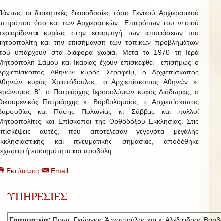
Πάντως οι διοικητικές δικαιοδοσίες τόσο Γενικού Αρχιερατικού
επιτρόπου όσο και των Αρχιερατικών Επιτρόπων του νησιού
περιορίζονται κυρίως στην εφαρμογή των αποφάσεων του
μητροπολίτη και την επισήμανση των τοπικών προβλημάτων
που υπάρχουν στα διάφορα χωριά. Μετά το 1970 τη Ιερά
Μητρόπολη Σάμου και Ικαρίας έχουν επισκεφθεί επισήμως ο
Αρχιεπίσκοπος Αθηνών κυρός Σεραφείμ, ο Αρχιεπίσκοπος
Αθηνών κυρός Χριστόδουλος, ο Αρχιεπίσκοπος Αθηνών κ.
Ιερώνυμος Β΄, ο Πατριάρχης Ιεροσολύμων κυρός Διόδωρος, ο
Οικουμενικός Πατριάρχης κ. Βαρθολομαίος, ο Αρχιεπίσκοπος
Βαρσοβίας και Πάσης Πολωνίας κ. Σάββας και πολλοί
Μητροπολίτες και Επίσκοποι της Ορθοδόξου Εκκλησίας. Στις
επισκέψεις αυτές, που αποτέλεσαν γεγονότα μεγάλης
εκκλησιαστικής και πνευματικής σημασίας, αποδόθηκε
ξεχωριστή επισημότητα και προβολή.
Εκτύπωση
Email
ΥΠΗΡΕΣΙΕΣ
Γραμματεία:
Πρωτ. Γεώργιος Ἀρχοντούλης και κ. Αλέξανδρος Βαρβ