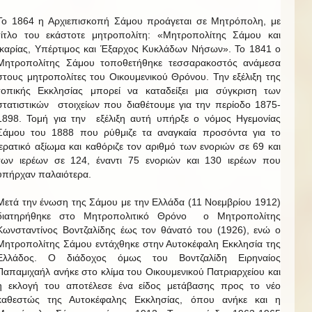
Το 1864 η Αρχιεπισκοπή Σάμου προάγεται σε Μητρόπολη, με
τίτλο του εκάστοτε μητροπολίτη: «Μητροπολίτης Σάμου και
Ικαρίας, Υπέρτιμος και Έξαρχος Κυκλάδων Νήσων». Το 1841 ο
Μητροπολίτης Σάμου τοποθετήθηκε τεσσαρακοστός ανάμεσα
στους μητροπολίτες του Οικουμενικού Θρόνου. Την εξέλιξη της
τοπικής Εκκλησίας μπορεί να καταδείξει μια σύγκριση των
στατιστικών στοιχείων που διαθέτουμε για την περίοδο 1875-
1898. Τομή για την εξέλιξη αυτή υπήρξε ο νόμος Ηγεμονίας
Σάμου του 1888 που ρύθμιζε τα αναγκαία προσόντα για το
ιερατικό αξίωμα και καθόριζε τον αριθμό των ενοριών σε 69 και
των ιερέων σε 124, έναντι 75 ενοριών και 130 ιερέων που
υπήρχαν παλαιότερα.
Μετά την ένωση της Σάμου με την Ελλάδα (11 Νοεμβρίου 1912)
διατηρήθηκε στο Μητροπολιτικό Θρόνο ο Μητροπολίτης
Κωνσταντίνος Βοντζαλίδης έως τον θάνατό του (1926), ενώ ο
Μητροπολίτης Σάμου εντάχθηκε στην Αυτοκέφαλη Εκκλησία της
Ελλάδος. Ο διάδοχος όμως του Βοντζαλίδη Ειρηναίος
Παπαμιχαήλ ανήκε στο κλίμα του Οικουμενικού Πατριαρχείου και
η εκλογή του αποτέλεσε ένα είδος μετάβασης προς το νέο
καθεστώς της Αυτοκέφαλης Εκκλησίας, όπου ανήκε και η