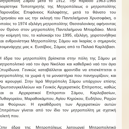
Μητρόπολη Σάμου μετά το 1912. Την περίοδο 1963-1965
διορίστηκε Τοποτηρητής της Μητροπόλεως ο μητροπολίτης
Παροναξίας Επιφάνειος Καλαφάτης, μετά το θάνατο του
Ειρηναίου και ως την εκλογή του Παντελεήμονα Χρυσοφάκη, ο
οποίος το 1974 εξελέγη μητροπολίτης Θεσσαλονίκης αφήνοντας
τον Θρόνο στον μητροπολίτη Παντελεήμονα Μπαρδάκο. Μετά
την κοίμησή του, το καλοκαίρι του 1995, εξελέγη, χειροτονήθηκε
και ενθρονίστηκε Μητροπολίτης Σάμου και Ικαρίας ο σημερινός
ποιμενάρχης μας κ. Ευσέβιος, Σάμιος από το Παλαιό Καρλόβασι.
Η έδρα του μητροπολίτη βρίσκεται στην πόλη της Σάμου με
μητροπολιτικό ναό τον άγιο Νικόλαο και καθεδρικό ναό τον άγιο
Σπυρίδωνα. Γενικώς καταβάλλεται φροντίδα να επισκέπτεται ο
μητροπολίτης τα χωριά ή τα μοναστήρια που πανηγυρίζουν, και
να ιερουργεί. Στην Ιερά Μητρόπολη Σάμου υπάρχουν επίσης
Πρωτοσυγκελλεύων και Γενικός Αρχιερατικός Επίτροπος, καθώς
και οι Αρχιερατικοί Επίτροποι Σάμου, Καρλοβασίων,
Πυθαγορείου, Μαραθοκάμπου, Αγίου Κηρύκου, Ευδήλου, Ραχών
και Φούρνων. Η εγκαθίδρυση των Αρχιερατικών αυτών
Επιτρόπων γίνεται από τον ίδιο τον μητροπολίτη με σχετική
τελετή που.
Στην έδρα της Μητροπόλεως λειτουργεί Μητροπολιτικό