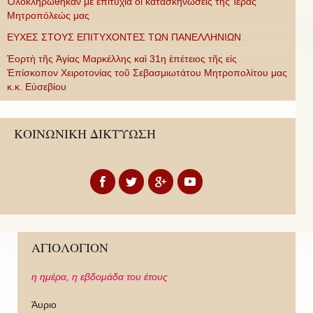
Ὁλοκληρώθηκαν μὲ ἐπιτυχία οἱ κατασκηνώσεις τῆς Ἱερᾶς
Μητροπόλεώς μας
ΕΥΧΕΣ ΣΤΟΥΣ ΕΠΙΤΥΧΟΝΤΕΣ ΤΩΝ ΠΑΝΕΛΛΗΝΙΩΝ
Ἑορτὴ τῆς Ἁγίας Μαρκέλλης καὶ 31η ἐπέτειος τῆς εἰς
Ἐπίσκοπον Χειροτονίας τοῦ Σεβασμιωτάτου Μητροπολίτου μας
κ.κ. Εὐσεβίου
ΚΟΙΝΩΝΙΚΗ ΔΙΚΤΥΩΣΗ
ΑΓΙΟΛΟΓΙΟΝ
η ημέρα,
η εβδομάδα του έτους
Άυριο