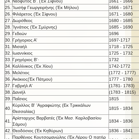
24.
Νεόφυτος Β'. (Έκ Σίφνου)
1661 - 1666
25.
’Ιωσήφ Γεωργειρήνης (Έκ Μήλου)
1666 - 1671
26.
Φιλάρετος (Έκ Σίφνου)
1671 - 1680
27.
Δωρόθεος
1680 - 1685
28.
’Ιγνάτιος (Έκ Σμύρνης)
1685 - 1690
29.
Γεδεών
1696
30.
Γρήγοριος Α'
1697-1717
31.
Μισαήλ
1718 - 1725
32.
Ιωαννίκιος
1725 - 1732
33.
Γρηγόριος Β'·
1732
34.
Καλλίνικος (Έκ Χίου)
1742-1772
35.
Μελέτιος
(1772 - 1777)
36.
Ακάκιος(Έκ Πάτμου)
1777 - 1780
37.
Γαβριήλ Α'
(1781- 1783)
38.
Δανιήλ
(1783 - 1815)
39.
Παΐσιος
1815
Κύριλλος Β' ’Αγραφιώτης (Εκ Τρικκάλων
40.
1815 - 1834
Θεσσαλίας)
Αρίσταρχος Βαρβατές (Έκ Μεσ. Καρλοβασίου
41.
1834 - 1836
Σάμου)
42.
Θεοδόσιος (Έκ Κηθύρων)
1836 - 1841
Παρθένιος Κουτσομανώλης (Έκ Λέρου Ο πατήρ