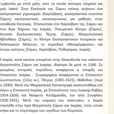
Συμβούλιο με επτά μέλη, από τα οποία τέσσερις κληρικοί και
τρείς λαϊκοί. Στην Εκκλησία της Σάμου επίσης ανήκουν ένα
εκκλησιαστικό γηροκομείο (Καρλόβασι), εκκλησιαστικά συσσίτια
(Σάμος) εκκλησιαστικές κατασκηνώσεις για μαθητές στην
τοποθεσία Κότσικας, Επισκοπεία στο Καρλόβασι της Σάμου και
στον Άγιο Κήρυκο της Ικαρίας, Πνευματικό Κέντρο (Σάμος),
Μουσείο Εκκλησιαστικής Τέχνης (Σάμος), Μητροπολιτική
Βιβλιοθήκη (Σάμος), το Κέντρο Εκκλησιαστικών Ιστορικών και
Πολιτισμικών Μελετών, το περιοδικό «Μεταμόρφωσις» και
κέντρα νεότητος (Σάμος, Καρλόβασι, Πυθαγόρειο, Ικαρία).
Η Ικαρία, κατά κανόνα υπαγόταν στην δικαιοδοσία του εκάστοτε
Μητροπολίτη Σάμου και Ικαρίας, ιδιαίτερα δε μετά το 1346. Σε
ορισμένες ιστορικές περιόδους αναφέρεται η ύπαρξη και
Επισκόπου Ικαρίας : Συγκεκριμένα αναφέρονται οι Επίσκοποι
Κωνσταντίνος (12ος αι.), Πέτρος (1481-1521), Μεθόδιος (περί
το 1590). Μετά την Μικρασιατική Καταστροφή ανασυστάθηκε επί
ολίγον η Επισκοπή Ικαρίας, με Επισκόπους τους Ιωακείμ Καβίρη
(1924-1926) και Νεόφυτο Κοτζαμανίδη, τον από Σουφλίου
(1926-1931). Μετά την κοίμηση του τελευταίου, η Ικαρία
επανήλθε στην Ιερά Μητρόπολη Σάμου και Ικαρίας, στην οποία
ανήκει και το σύμπλεγμα των νησίδων των Κορσεών.