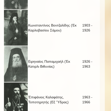
Κωνσταντίνος Βοντζαλίδης (Έκ
1903 -
Καρλοβασίου Σάμου)
1926
Ειρηναίος Παπαμιχαήλ (Έκ
1926 -
Κατιρλι Βιθυνίας)
1963
Έπιφάνιος Καλαφάτης,
1963 -
Τοποτηρητής (Εξ 'Ύδρας)
1966