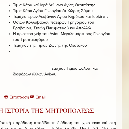
Τιμία Κάρα καί Ἱερά Λείψανα Αγίας Θεοκτίστης.
Τιμία Κάρα Αγίου Γεωργίου ἐκ Χώρας Σάμου.
Τεμάχια ιερών Λειψάνων Αγίου Κηρύκου και Ἰουλίττης
Οσίων Κολλυβάδων πατέρων Γρηγορίου του
Γραβανού, Σισώη Πνευματικού και Απολλώ
Η αριστερά χείρ του Αγίου Μεγαλομάρτυρος Γεωργίου
του Τροπαιοφόρου
Τεμάχιον της Τιμιας Ζώνης της Θεοτόκου
Τεμαχιον Τιμίου Ξυλου και
διαφόρων άλλων Αγίων.
Εκτύπωση
Email
Η ΙΣΤΟΡΙΑ ΤΗΣ ΜΗΤΡΟΠΟΛΕΩΣ
Τοπική παράδοση αποδίδει τη διάδοση του χριστιανισμού στη
Σάμο στους Αποστόλους Παύλο (πρβλ. Πραξ. 20, 15) και