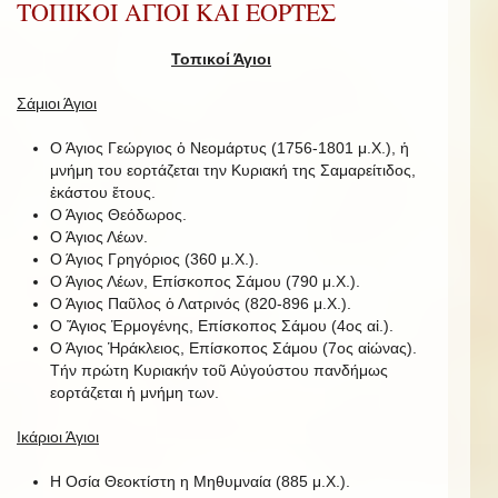
ΤΟΠΙΚΟΙ ΑΓΙΟΙ ΚΑΙ ΕΟΡΤΕΣ
Τοπικοί Άγιοι
Σάμιοι Άγιοι
Ο Άγιος Γεώργιος ὁ Νεομάρτυς (1756-1801 μ.Χ.), ἡ
μνήμη του εορτάζεται την Κυριακή της Σαμαρείτιδος,
ἑκάστου ἔτους.
Ο Άγιος Θεόδωρος.
Ο Άγιος Λέων.
Ο Άγιος Γρηγόριος (360 μ.Χ.).
Ο Άγιος Λέων, Επίσκοπος Σάμου (790 μ.Χ.).
Ο Άγιος Παῦλος ὁ Λατρινός (820-896 μ.Χ.).
Ο Ἅγιος Ἑρμογένης, Επίσκοπος Σάμου (4ος αἰ.).
Ο Άγιος Ἡράκλειος, Επίσκοπος Σάμου (7ος αἰώνας).
Τήν πρώτη Κυριακήν τοῦ Αὐγούστου πανδήμως
εορτάζεται ἡ μνήμη των.
Ικάριοι Άγιοι
Η Οσία Θεοκτίστη η Μηθυμναία (885 μ.Χ.).