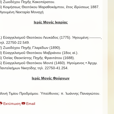
3) Ζωοδόχου Πηγῆς Κακοπέρατου.
4) Κοιμήσεως Θεοτόκου Μαραθοκάμπου, ἔτος ἱδρύσεως 1887.
Ηγουμένη Νεκταρία Μοναχή
Ιερές Μονές Ικαρίας
1) Εὐαγγελισμοῦ Θεοτόκου Λευκάδος (1775). Ἡγουμένη:---------,
τηλ. 22750-22.549.
2) Ζωοδόχου Πηγῆς Γλαρέδων (1890).
3) Εὐαγγελισμοῦ Θεοτόκου Μαβριάνου (18ος αἰ.).
4) Ὁσίας Θεοκτίστης Πηγῆς Φραντάτου (1688).
5) Εὐαγγελισμοῦ Θεοτόκου Μοντέ (1460). Ηγούμενος • Ἀρχιμ.
Παντελεήμων Νικητίδης τηλ. 22750-41.254.
Ιερές Μονές Φούρνων
Μονή Τιμίου Προδρόμου. Ὑπεύθυνος: π. Ἰωάννης Παναγιώτου.
Εκτύπωση
Email