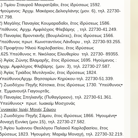
1) Τιμίου Σταυροῦ Μαυρατζαῖοι, ἔτος ἱδρύσεως 1592.
Ἡγούμενος: Ἀρχιμ. Μακάριος Δελιογλάνης (μον. 6), τηλ. 22730-
37.798.
2) Μεγάλης Παναγίας Κουμαραδαῖοι, ἔτος ἱδρύσεως 1586.
Υπέθυνος Αρχιμ. Αμφιλόχιος Φλεβάρης , τηλ. 22730-41.249.
3) Παναγίας Βροντιανῆς (Βουρλιῶτες), ἔτος ἱδρύσεως 1566.
Υπεύθυνος πρωτ. Κωνσταντίνος Λάνδορυ , τηλ. 22730-93.255.
4) Προφήτου Ἠλιού Καρλοβασίου, ἔτος ἱδρύσεως
1625.Υπεύθυνος π. Νικόλαος Ελευθερίου τηλ. 22730- 89355.
5) Ἁγίας Ζώνης Βλαμαρῆς, ἔτος ἱδρύσεως 1695. Ηγούμενος :
Ἀρχιμ. Αμφιλόχιος Φλεβάρης (μον. 3), τηλ. 22730-27.587.
6) Ἁγίας Τριάδος Μυτιληνιῶν, ἔτος ἱδρύσεως 1824.
ὙπεύθυνοςΑρχιμ. Βησσαρίων Κηρύκου-τηλ. 22730-51.339.
7) Ζωοδόχου Πηγῆς Κότσικα, ἔτος ἱδρύσεως 1730. Ὑπεύθυνος•
π. Ἐμμανουήλ Γιαγουρτᾶς.
8) Παναγίας Σπηλιανῆς (Πυθαγόρειον), τηλ. 22730-61.361.
῾Υπεύθυνος• πρωτ. Ιωακείμ Μοσχονάς
Γυναικείες Ιερές Μονές Σάμου
1) Ζωοδόχου Πηγῆς Σάμου, ἔτος ἱδρύσεως 1866. Ἡγουμένη•
Μοναχή Ευνίκη (μον.15), τηλ. 22730-27.582.
2) Ἁγίου Ἰωάννου Θεολόγου Παλαιοῦ Καρλοβασίου, ἔτος
ἱδρύσεως 1823. Ἡγουμένη: Μαριάμ Μοναχή, τηλ. 22730-32.219.