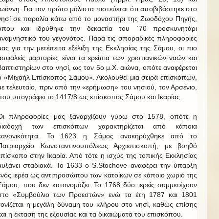
Ιωάννη. Για τον πρώτο μάλιστα πιστεύεται ότι αποβιβάστηκε στο
νησί σε παραλία κάτω από το μοναστήρι της Ζωοδόχου Πηγής,
όπου και ιδρύθηκε την δεκαετία του ΄70 προσκυνητάρι
αναμνηστικό του γεγονότος. Παρά τις σποραδικές πληροφορίες
μας για την μετέπειτα εξέλιξη της Εκκλησίας της Σάμου, οι πιο
ασφαλείς μαρτυρίες είναι τα ερείπια των χριστιανικών ναών και
βαπτιστηρίων στο νησί, ως τον 5ο μ.Χ. αιώνα, οπότε αναφέρεται
ο «Μιχαήλ Επίσκοπος Σάμου». Ακολουθεί μια σειρά επισκόπων,
με τελευταίο, πριν από την «ερήμωση» του νησιού, τον Αρσένιο,
που υπογράφει το 1417/8 ως επίσκοπος Σάμου και Ικαρίας.
Οι πληροφορίες μας ξαναρχίζουν γύρω στο 1578, οπότε η
διαδοχή των επισκόπων χαρακτηρίζεται από κάποια
κανονικότητα. Το 1623 η Σάμος ανακηρύχθηκε από το
Πατριαρχείο Κωνσταντινουπόλεως Αρχιεπισκοπή, με βοηθό
επίσκοπο στην Ικαρία. Από τότε η ισχύς της τοπικής Εκκλησίας
αυξάνει σταδιακά. Το 1633 ο S.Stochove αναφέρει την ύπαρξη
ενός ιερέα ως αντιπροσώπου των κατοίκων σε κάποιο χωριό της
Σάμου, που δεν κατονομάζει. Το 1768 δύο ιερείς συμμετέχουν
στο «Συμβούλιο των Προεστών» ενώ τα έτη 1787 και 1801
τονίζεται η μεγάλη δύναμη του κλήρου στο νησί, καθώς επίσης
και η έκταση της εξουσίας και τα δικαιώματα του επισκόπου.