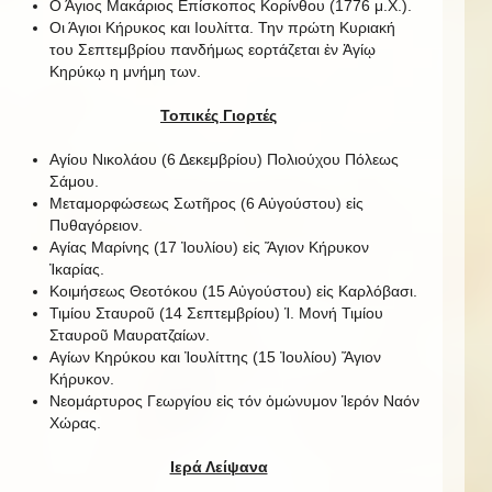
Ο Άγιος Μακάριος Επίσκοπος Κορίνθου (1776 μ.Χ.).
Οι Άγιοι Κήρυκος και Ιουλίττα. Την πρώτη Κυριακή
του Σεπτεμβρίου πανδήμως εορτάζεται ἐν Ἁγίῳ
Κηρύκῳ η μνήμη των.
Τοπικές Γιορτές
Αγίου Νικολάου (6 Δεκεμβρίου) Πολιούχου Πόλεως
Σάμου.
Μεταμορφώσεως Σωτῆρος (6 Αὐγούστου) εἰς
Πυθαγόρειον.
Αγίας Μαρίνης (17 Ἰουλίου) εἰς Ἅγιον Κήρυκον
Ἰκαρίας.
Κοιμήσεως Θεοτόκου (15 Αὐγούστου) εἰς Καρλόβασι.
Τιμίου Σταυροῦ (14 Σεπτεμβρίου) Ἱ. Μονή Τιμίου
Σταυροῦ Μαυρατζαίων.
Αγίων Κηρύκου και Ἰουλίττης (15 Ἰουλίου) Ἅγιον
Κήρυκον.
Νεομάρτυρος Γεωργίου εἰς τόν ὁμώνυμον Ἱερόν Ναόν
Χώρας.
Ιερά Λείψανα