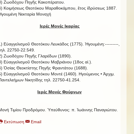
3) Ζωοδόχου Πηγῆς Κακοπέρατου.
4) Κοιμήσεως Θεοτόκου Μαραθοκάμπου, ἔτος ἱδρύσεως 1887.
Ηγουμένη Νεκταρία Μοναχή
Ιερές Μονές Ικαρίας
1) Εὐαγγελισμοῦ Θεοτόκου Λευκάδος (1775). Ἡγουμένη:---------,
τηλ. 22750-22.549.
2) Ζωοδόχου Πηγῆς Γλαρέδων (1890).
3) Εὐαγγελισμοῦ Θεοτόκου Μαβριάνου (18ος αἰ.).
4) Ὁσίας Θεοκτίστης Πηγῆς Φραντάτου (1688).
5) Εὐαγγελισμοῦ Θεοτόκου Μοντέ (1460). Ηγούμενος • Ἀρχιμ.
Παντελεήμων Νικητίδης τηλ. 22750-41.254.
Ιερές Μονές Φούρνων
Μονή Τιμίου Προδρόμου. Ὑπεύθυνος: π. Ἰωάννης Παναγιώτου.
Εκτύπωση
Email