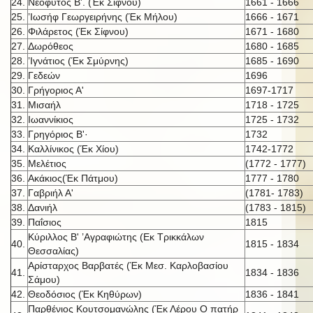
24.
Νεόφυτος Β'. (Έκ Σίφνου)
1661 - 1666
25.
’Ιωσήφ Γεωργειρήνης (Έκ Μήλου)
1666 - 1671
26.
Φιλάρετος (Έκ Σίφνου)
1671 - 1680
27.
Δωρόθεος
1680 - 1685
28.
’Ιγνάτιος (Έκ Σμύρνης)
1685 - 1690
29.
Γεδεών
1696
30.
Γρήγοριος Α'
1697-1717
31.
Μισαήλ
1718 - 1725
32.
Ιωαννίκιος
1725 - 1732
33.
Γρηγόριος Β'·
1732
34.
Καλλίνικος (Έκ Χίου)
1742-1772
35.
Μελέτιος
(1772 - 1777)
36.
Ακάκιος(Έκ Πάτμου)
1777 - 1780
37.
Γαβριήλ Α'
(1781- 1783)
38.
Δανιήλ
(1783 - 1815)
39.
Παΐσιος
1815
Κύριλλος Β' ’Αγραφιώτης (Εκ Τρικκάλων
40.
1815 - 1834
Θεσσαλίας)
Αρίσταρχος Βαρβατές (Έκ Μεσ. Καρλοβασίου
41.
1834 - 1836
Σάμου)
42.
Θεοδόσιος (Έκ Κηθύρων)
1836 - 1841
Παρθένιος Κουτσομανώλης (Έκ Λέρου Ο πατήρ