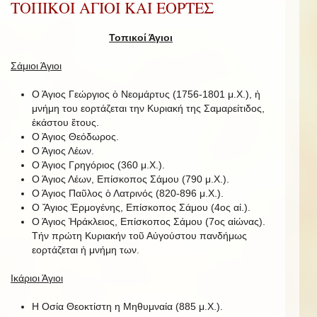
ΤΟΠΙΚΟΙ ΑΓΙΟΙ ΚΑΙ ΕΟΡΤΕΣ
Τοπικοί Άγιοι
Σάμιοι Άγιοι
Ο Άγιος Γεώργιος ὁ Νεομάρτυς (1756-1801 μ.Χ.), ἡ
μνήμη του εορτάζεται την Κυριακή της Σαμαρείτιδος,
ἑκάστου ἔτους.
Ο Άγιος Θεόδωρος.
Ο Άγιος Λέων.
Ο Άγιος Γρηγόριος (360 μ.Χ.).
Ο Άγιος Λέων, Επίσκοπος Σάμου (790 μ.Χ.).
Ο Άγιος Παῦλος ὁ Λατρινός (820-896 μ.Χ.).
Ο Ἅγιος Ἑρμογένης, Επίσκοπος Σάμου (4ος αἰ.).
Ο Άγιος Ἡράκλειος, Επίσκοπος Σάμου (7ος αἰώνας).
Τήν πρώτη Κυριακήν τοῦ Αὐγούστου πανδήμως
εορτάζεται ἡ μνήμη των.
Ικάριοι Άγιοι
Η Οσία Θεοκτίστη η Μηθυμναία (885 μ.Χ.).