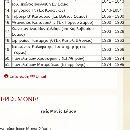
43.
1841 - 1843
του, έκεΐνος έγεννήθη Εν Σάμω)
44.
Γρηγόριος Γ'. (Έκ Κυδωνιων)
1843-1854
45.
Γαβριήλ Β' Κατσαρός (Έκ Βαθέος Σάμου)
1855 - 1900
46.
Αθανάσιος Καπουράλης (Έκ Πύργου Σάμου)
1900 - 1903
Κωνσταντίνος Βοντζαλίδης (Έκ Καρλοβασίου
47.
1903 - 1926
Σάμου)
48.
Ειρηναίος Παπαμιχαήλ (Έκ Κατιρλι Βιθυνίας)
1926 - 1963
Έπιφάνιος Καλαφάτης, Τοποτηρητής (Εξ
49.
1963 - 1966
'Ύδρας)
50.
Παντελεήμων Χρυσοφάκης (Εξ Αθηνών)
1966 - 1974
51.
Παντελεήμων Μπαρδάκος (Εξ Ερμιόνης)
1974 - 1995
Εκτύπωση
Email
ΙΕΡΕΣ ΜΟΝΕΣ
Ιερές Μονές Σάμου
Ανδρώες Ιερές Μονές Σάμου