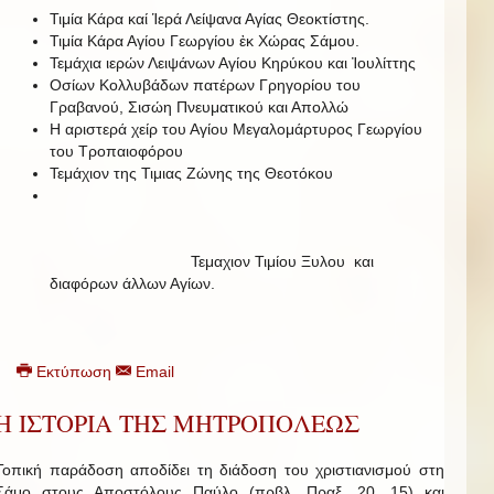
Τιμία Κάρα καί Ἱερά Λείψανα Αγίας Θεοκτίστης.
Τιμία Κάρα Αγίου Γεωργίου ἐκ Χώρας Σάμου.
Τεμάχια ιερών Λειψάνων Αγίου Κηρύκου και Ἰουλίττης
Οσίων Κολλυβάδων πατέρων Γρηγορίου του
Γραβανού, Σισώη Πνευματικού και Απολλώ
Η αριστερά χείρ του Αγίου Μεγαλομάρτυρος Γεωργίου
του Τροπαιοφόρου
Τεμάχιον της Τιμιας Ζώνης της Θεοτόκου
Τεμαχιον Τιμίου Ξυλου και
διαφόρων άλλων Αγίων.
Εκτύπωση
Email
Η ΙΣΤΟΡΙΑ ΤΗΣ ΜΗΤΡΟΠΟΛΕΩΣ
Τοπική παράδοση αποδίδει τη διάδοση του χριστιανισμού στη
Σάμο στους Αποστόλους Παύλο (πρβλ. Πραξ. 20, 15) και