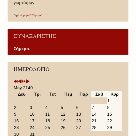
γιορτάζουν:
Πηγή:
Λογισμικό "Σήμερα"
ΣΥΝΑΞΑΡΙΣΤΗΣ
Σήμερα:
P
P
N
N
ΗΜΕΡΟΛΟΓΙΟ
r
r
e
e
e
e
x
x
v
v
t
t
i
i
Y
M
May 2140
o
o
e
o
Δευ
Τρι
Τετ
Πεμ
Παρ
Σαβ
Κυρ
u
u
a
n
1
s
s
r
t
2
3
4
5
6
7
8
Y
M
h
9
10
11
12
13
14
15
e
o
16
17
18
19
20
21
22
a
n
23
24
25
26
27
28
29
r
t
30
31
h