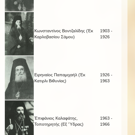
Κωνσταντίνος Βοντζαλίδης (Έκ
1903 -
Καρλοβασίου Σάμου)
1926
Ειρηναίος Παπαμιχαήλ (Έκ
1926 -
Κατιρλι Βιθυνίας)
1963
Έπιφάνιος Καλαφάτης,
1963 -
Τοποτηρητής (Εξ 'Ύδρας)
1966