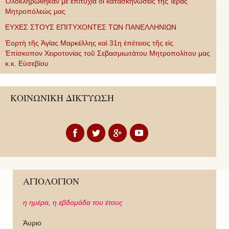
Ὁλοκληρώθηκαν μὲ ἐπιτυχία οἱ κατασκηνώσεις τῆς Ἱερᾶς
Μητροπόλεώς μας
ΕΥΧΕΣ ΣΤΟΥΣ ΕΠΙΤΥΧΟΝΤΕΣ ΤΩΝ ΠΑΝΕΛΛΗΝΙΩΝ
Ἑορτὴ τῆς Ἁγίας Μαρκέλλης καὶ 31η ἐπέτειος τῆς εἰς
Ἐπίσκοπον Χειροτονίας τοῦ Σεβασμιωτάτου Μητροπολίτου μας
κ.κ. Εὐσεβίου
ΚΟΙΝΩΝΙΚΗ ΔΙΚΤΥΩΣΗ
ΑΓΙΟΛΟΓΙΟΝ
η ημέρα,
η εβδομάδα του έτους
Άυριο