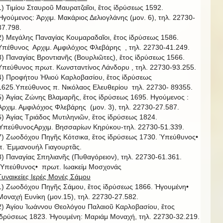
1) Τιμίου Σταυροῦ Μαυρατζαῖοι, ἔτος ἱδρύσεως 1592.
Ἡγούμενος: Ἀρχιμ. Μακάριος Δελιογλάνης (μον. 6), τηλ. 22730-
37.798.
2) Μεγάλης Παναγίας Κουμαραδαῖοι, ἔτος ἱδρύσεως 1586.
Υπέθυνος Αρχιμ. Αμφιλόχιος Φλεβάρης , τηλ. 22730-41.249.
3) Παναγίας Βροντιανῆς (Βουρλιῶτες), ἔτος ἱδρύσεως 1566.
Υπεύθυνος πρωτ. Κωνσταντίνος Λάνδορυ , τηλ. 22730-93.255.
4) Προφήτου Ἠλιού Καρλοβασίου, ἔτος ἱδρύσεως
1625.Υπεύθυνος π. Νικόλαος Ελευθερίου τηλ. 22730- 89355.
5) Ἁγίας Ζώνης Βλαμαρῆς, ἔτος ἱδρύσεως 1695. Ηγούμενος :
Ἀρχιμ. Αμφιλόχιος Φλεβάρης (μον. 3), τηλ. 22730-27.587.
6) Ἁγίας Τριάδος Μυτιληνιῶν, ἔτος ἱδρύσεως 1824.
ὙπεύθυνοςΑρχιμ. Βησσαρίων Κηρύκου-τηλ. 22730-51.339.
7) Ζωοδόχου Πηγῆς Κότσικα, ἔτος ἱδρύσεως 1730. Ὑπεύθυνος•
π. Ἐμμανουήλ Γιαγουρτᾶς.
8) Παναγίας Σπηλιανῆς (Πυθαγόρειον), τηλ. 22730-61.361.
῾Υπεύθυνος• πρωτ. Ιωακείμ Μοσχονάς
Γυναικείες Ιερές Μονές Σάμου
1) Ζωοδόχου Πηγῆς Σάμου, ἔτος ἱδρύσεως 1866. Ἡγουμένη•
Μοναχή Ευνίκη (μον.15), τηλ. 22730-27.582.
2) Ἁγίου Ἰωάννου Θεολόγου Παλαιοῦ Καρλοβασίου, ἔτος
ἱδρύσεως 1823. Ἡγουμένη: Μαριάμ Μοναχή, τηλ. 22730-32.219.