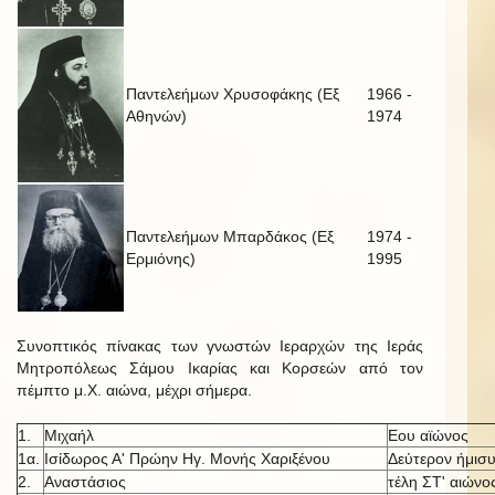
Παντελεήμων Χρυσοφάκης (Εξ
1966 -
Αθηνών)
1974
Παντελεήμων Μπαρδάκος (Εξ
1974 -
Ερμιόνης)
1995
Συνοπτικός πίνακας των γνωστών Ιεραρχών της Ιεράς
Μητροπόλεως Σάμου Ικαρίας και Κορσεών από τον
πέμπτο μ.Χ. αιώνα, μέχρι σήμερα.
1.
Μιχαήλ
Εου αϊώνος
1α.
Ισίδωρος Α' Πρώην Ηγ. Μονής Χαριξένου
Δεύτερον ήμισυ
2.
Αναστάσιος
τέλη ΣΤ' αιώνο