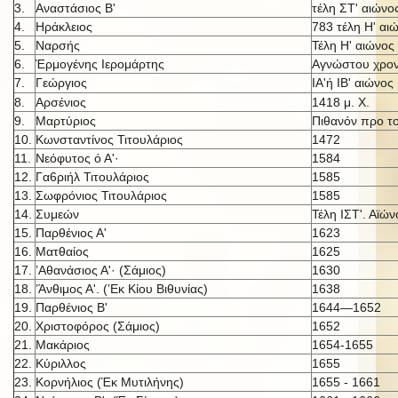
3.
Αναστάσιος Β'
τέλη ΣΤ' αιώνο
4.
Ηράκλειος
783 τέλη Η' αι
5.
Ναρσής
Τέλη Η' αιώνος
6.
Έρμογένης Ιερομάρτης
Αγνώστου χρον
7.
Γεώργιος
ΙΑ'ή IB' αι
ώνος
8.
Αρσένιος
1418 μ. X.
9.
Μαρτύριος
Πιθανόν προ τ
10.
Κωνσταντίνος Τιτουλάριος
1472
11.
Νεόφυτος ό Α'·
1584
12.
Γα6ριήλ Τιτουλάριος
1585
13.
Σωφρόνιος Τιτουλάριος
1585
14.
Συμεών
Τέλη ΙΣΤ'. Αϊών
15.
Παρθένιος Α'
1623
16.
Ματθαίος
1625
17.
’Αθανάσιος Α'· (Σάμιος)
1630
18.
’Άνθιμος Α'. (’Εκ Κίου Βιθυνίας)
1638
19.
Παρθένιος Β'
1644—1652
20.
Χριστοφόρος (Σάμιος)
1652
21.
Μακάριος
1654-1655
22.
Κύριλλος
1655
23.
Κορνήλιος (Έκ Μυτιλήνης)
1655 - 1661