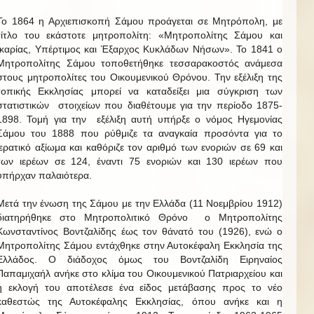
Το 1864 η Αρχιεπισκοπή Σάμου προάγεται σε Μητρόπολη, με
τίτλο του εκάστοτε μητροπολίτη: «Μητροπολίτης Σάμου και
Ικαρίας, Υπέρτιμος και Έξαρχος Κυκλάδων Νήσων». Το 1841 ο
Μητροπολίτης Σάμου τοποθετήθηκε τεσσαρακοστός ανάμεσα
στους μητροπολίτες του Οικουμενικού Θρόνου. Την εξέλιξη της
τοπικής Εκκλησίας μπορεί να καταδείξει μια σύγκριση των
στατιστικών στοιχείων που διαθέτουμε για την περίοδο 1875-
1898. Τομή για την εξέλιξη αυτή υπήρξε ο νόμος Ηγεμονίας
Σάμου του 1888 που ρύθμιζε τα αναγκαία προσόντα για το
ιερατικό αξίωμα και καθόριζε τον αριθμό των ενοριών σε 69 και
των ιερέων σε 124, έναντι 75 ενοριών και 130 ιερέων που
υπήρχαν παλαιότερα.
Μετά την ένωση της Σάμου με την Ελλάδα (11 Νοεμβρίου 1912)
διατηρήθηκε στο Μητροπολιτικό Θρόνο ο Μητροπολίτης
Κωνσταντίνος Βοντζαλίδης έως τον θάνατό του (1926), ενώ ο
Μητροπολίτης Σάμου εντάχθηκε στην Αυτοκέφαλη Εκκλησία της
Ελλάδος. Ο διάδοχος όμως του Βοντζαλίδη Ειρηναίος
Παπαμιχαήλ ανήκε στο κλίμα του Οικουμενικού Πατριαρχείου και
η εκλογή του αποτέλεσε ένα είδος μετάβασης προς το νέο
καθεστώς της Αυτοκέφαλης Εκκλησίας, όπου ανήκε και η