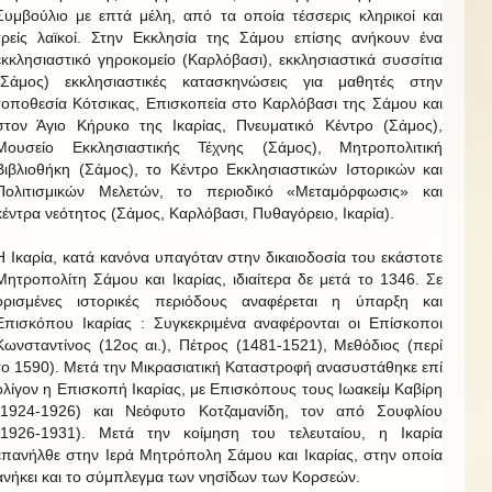
Συμβούλιο με επτά μέλη, από τα οποία τέσσερις κληρικοί και
τρείς λαϊκοί. Στην Εκκλησία της Σάμου επίσης ανήκουν ένα
εκκλησιαστικό γηροκομείο (Καρλόβασι), εκκλησιαστικά συσσίτια
(Σάμος) εκκλησιαστικές κατασκηνώσεις για μαθητές στην
τοποθεσία Κότσικας, Επισκοπεία στο Καρλόβασι της Σάμου και
στον Άγιο Κήρυκο της Ικαρίας, Πνευματικό Κέντρο (Σάμος),
Μουσείο Εκκλησιαστικής Τέχνης (Σάμος), Μητροπολιτική
Βιβλιοθήκη (Σάμος), το Κέντρο Εκκλησιαστικών Ιστορικών και
Πολιτισμικών Μελετών, το περιοδικό «Μεταμόρφωσις» και
κέντρα νεότητος (Σάμος, Καρλόβασι, Πυθαγόρειο, Ικαρία).
Η Ικαρία, κατά κανόνα υπαγόταν στην δικαιοδοσία του εκάστοτε
Μητροπολίτη Σάμου και Ικαρίας, ιδιαίτερα δε μετά το 1346. Σε
ορισμένες ιστορικές περιόδους αναφέρεται η ύπαρξη και
Επισκόπου Ικαρίας : Συγκεκριμένα αναφέρονται οι Επίσκοποι
Κωνσταντίνος (12ος αι.), Πέτρος (1481-1521), Μεθόδιος (περί
το 1590). Μετά την Μικρασιατική Καταστροφή ανασυστάθηκε επί
ολίγον η Επισκοπή Ικαρίας, με Επισκόπους τους Ιωακείμ Καβίρη
(1924-1926) και Νεόφυτο Κοτζαμανίδη, τον από Σουφλίου
(1926-1931). Μετά την κοίμηση του τελευταίου, η Ικαρία
επανήλθε στην Ιερά Μητρόπολη Σάμου και Ικαρίας, στην οποία
ανήκει και το σύμπλεγμα των νησίδων των Κορσεών.