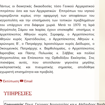
Πάντως οι διοικητικές δικαιοδοσίες τόσο Γενικού Αρχιερατικού
επιτρόπου όσο και των Αρχιερατικών Επιτρόπων του νησιού
περιορίζονται κυρίως στην εφαρμογή των αποφάσεων του
μητροπολίτη και την επισήμανση των τοπικών προβλημάτων
που υπάρχουν στα διάφορα χωριά. Μετά το 1970 τη Ιερά
Μητρόπολη Σάμου και Ικαρίας έχουν επισκεφθεί επισήμως ο
Αρχιεπίσκοπος Αθηνών κυρός Σεραφείμ, ο Αρχιεπίσκοπος
Αθηνών κυρός Χριστόδουλος, ο Αρχιεπίσκοπος Αθηνών κ.
Ιερώνυμος Β΄, ο Πατριάρχης Ιεροσολύμων κυρός Διόδωρος, ο
Οικουμενικός Πατριάρχης κ. Βαρθολομαίος, ο Αρχιεπίσκοπος
Βαρσοβίας και Πάσης Πολωνίας κ. Σάββας και πολλοί
Μητροπολίτες και Επίσκοποι της Ορθοδόξου Εκκλησίας. Στις
επισκέψεις αυτές, που αποτέλεσαν γεγονότα μεγάλης
εκκλησιαστικής και πνευματικής σημασίας, αποδόθηκε
ξεχωριστή επισημότητα και προβολή.
Εκτύπωση
Email
ΥΠΗΡΕΣΙΕΣ
Γραμματεία:
Πρωτ. Γεώργιος Ἀρχοντούλης και κ. Αλέξανδρος Βαρβ