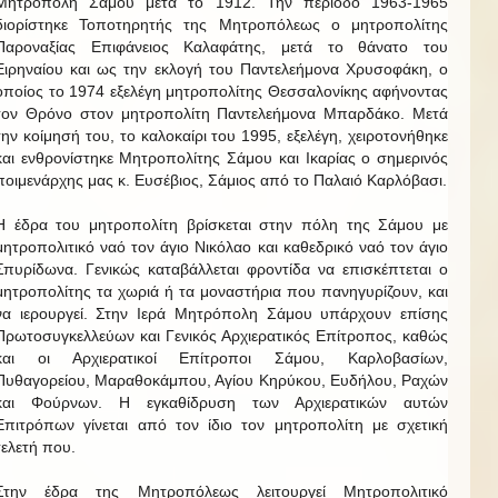
Μητρόπολη Σάμου μετά το 1912. Την περίοδο 1963-1965
διορίστηκε Τοποτηρητής της Μητροπόλεως ο μητροπολίτης
Παροναξίας Επιφάνειος Καλαφάτης, μετά το θάνατο του
Ειρηναίου και ως την εκλογή του Παντελεήμονα Χρυσοφάκη, ο
οποίος το 1974 εξελέγη μητροπολίτης Θεσσαλονίκης αφήνοντας
τον Θρόνο στον μητροπολίτη Παντελεήμονα Μπαρδάκο. Μετά
την κοίμησή του, το καλοκαίρι του 1995, εξελέγη, χειροτονήθηκε
και ενθρονίστηκε Μητροπολίτης Σάμου και Ικαρίας ο σημερινός
ποιμενάρχης μας κ. Ευσέβιος, Σάμιος από το Παλαιό Καρλόβασι.
Η έδρα του μητροπολίτη βρίσκεται στην πόλη της Σάμου με
μητροπολιτικό ναό τον άγιο Νικόλαο και καθεδρικό ναό τον άγιο
Σπυρίδωνα. Γενικώς καταβάλλεται φροντίδα να επισκέπτεται ο
μητροπολίτης τα χωριά ή τα μοναστήρια που πανηγυρίζουν, και
να ιερουργεί. Στην Ιερά Μητρόπολη Σάμου υπάρχουν επίσης
Πρωτοσυγκελλεύων και Γενικός Αρχιερατικός Επίτροπος, καθώς
και οι Αρχιερατικοί Επίτροποι Σάμου, Καρλοβασίων,
Πυθαγορείου, Μαραθοκάμπου, Αγίου Κηρύκου, Ευδήλου, Ραχών
και Φούρνων. Η εγκαθίδρυση των Αρχιερατικών αυτών
Επιτρόπων γίνεται από τον ίδιο τον μητροπολίτη με σχετική
τελετή που.
Στην έδρα της Μητροπόλεως λειτουργεί Μητροπολιτικό