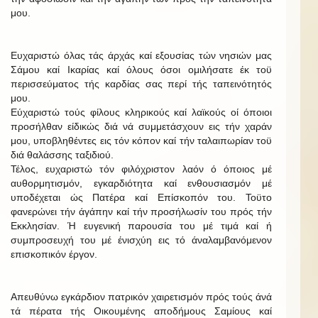
μου.
Ευχαριστώ όλας τάς άρχάς καί εξουσίας τών νησιών μας
Σάμου καί Ικαρίας καί όλους όσοι ομιλήσατε έκ τοϋ
περισσεύματος τής καρδίας σας περί τής ταπεινότητός
μου.
Εύχαριστώ τούς φίλους κληρικούς καί λαϊκούς οί όποιοι
προσήλθαν είδικώς διά νά συμμετάσχουν εις τήν χαράν
μου, υποβληθέντες εις τόν κόπον καί τήν ταλαιπωρίαν τοϋ
διά θαλάσσης ταξιδιού.
Τέλος, ευχαριστώ τόν φιλόχριστον λαόν ό όποιος μέ
αυθορμητισμόν, εγκαρδιότητα καί ενθουσιασμόν μέ
υποδέχεται ώς Πατέρα καί Επίσκοπόν του. Τοϋτο
φανερώνει τήν άγάπην καί τήν προσήλωσίν του πρός τήν
Εκκλησίαν. Ή ευγενική παρουσία του μέ τιμά καί ή
συμπροσευχή του μέ ένισχύη εις τό άναλαμβανόμενον
επισκοπικόν έργον.
Απευθύνω εγκάρδιον πατρικόν χαιρετισμόν πρός τούς άνά
τά πέρατα τής Οικουμένης αποδήμους Σαμίους καί