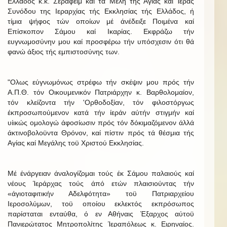
Ελλάδος κ.κ. Σεραφείμ καί τά Μέλη τής Αγίας καί Ίεράς
Συνόδου της Ιεραρχίας τής Εκκλησίας τής Ελλάδος, ή
τίμια ψήφος τών οποίων μέ άνέδειξε Ποιμένα καί
Επίσκοπον Σάμου καί Ικαρίας. Εκφράζω τήν
ευγνωμοσύνην μου καί προσφέρω τήν υπόσχεσιν ότι θά
φανώ άξιος τής εμπιστοσύνης των.
"Ολως εύγνωμόνως στρέφω τήν σκέψιν μου πρός τήν
Α.Π.Θ. τόν Οικουμενικόν Πατριάρχην κ. Βαρθολομαίον,
τόν κλείζοντα τήν 'Ορθοδοξίαν, τόν φιλοστόργως
έκπροσωπούμενον κατά τήν ίεράν αύτήν στιγμήν καί
υίικώς ομολογώ άφοσίωσιν πρός τόν δόκιμαζόμενον άλλά
άκτινοβολοϋντα Θρόνον, καί πίστιν πρός τά θέσμια τής
Αγίας καί Μεγάλης τοϋ Χριστού Εκκλησίας.
Μέ ένάργειαν άναλογίζομαι τούς έκ Σάμου παλαιούς καί
νέους Ίεράρχας τούς άπό ετών πλαισιούντας τήν
«άγιοταφιτικήν Αδελφότητα» τοϋ Πατριαρχείου
Ιεροσολύμων, τοϋ οποίου εκλεκτός εκπρόσωπος
παρίσταται ενταύθα, ό εν Αθήναις Έξαρχος αύτοϋ
Πανιερώτατος Μητροπολίτης Ίεραπόλεως κ. Ειρηναίος.