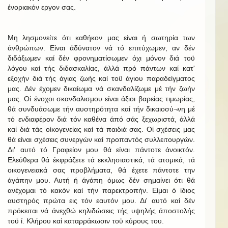
ένοριακόν εργον σας.
Μη λησμονείτε ότι καθήκον μας είναι ή σωτηρία των
άνθρώπων. Είναι άδύνατον νά τό επιτύχωμεν, αν δέν
διδάξωμεν καί δέν φρονηματίσωμεν όχι μόνον διά τοϋ
λόγου καί τής διδασκαλίας, άλλά πρό πάντων καί κατ'
εξοχήν διά τής άγιας ζωής καί τοϋ άγιου παραδείγματος
μας. Δέν έχομεν δικαίωμα νά σκανδαλίζωμε μέ τήν ζωήν
μας. Οί ένοχοι σκανδαλισμου είναι άξιοι βαρείας τιμωρίας,
θά συνδυάσωμε τήν αυστηρότητα καί τήν δικαιοσύ¬νη μέ
τό ενδιαφέρον διά τόν καθένα άπό σάς ξεχωριστά, άλλά
καί διά τάς οίκογενείας καί τά παιδιά σας. Οί σχέσεις μας
θά είναι σχέσεις συνεργών καί προπαντός συλλειτουργών.
Δι' αυτό τό Γραφείον μου θά είναι πάντοτε άνοικτόν.
Ελεύθερα θά έκφράζετε τά εκκλησιαστικά, τά ατομικά, τά
οικογενειακά σας προβλήματα, θά έχετε πάντοτε την
άγάπην μου. Αυτή ή άγάπη όμως δέν σημαίνει ότι θά
ανέχομαι τό κακόν καί τήν παρεκτροπήν. Είμαι ό ίδιος
αυστηρός πρώτα εις τόν εαυτόν μου. Δι' αυτό καί δέν
πρόκειται νά άνεχθώ κηλιδώσεις τής υψηλής άποστολής
τοϋ ί. Κλήρου καί καταρράκωσιν τοϋ κύρους του.