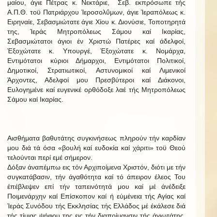
μαίου, άγιε Πέτρας κ. Νεκτάριε, Σεβ. εκπρόσωπε τής
Α.Π.Θ. τοϋ Πατριάρχου Ίεροσολΰμων, άγιε Ίεραπόλεως κ.
Ειρηναίε, Σεβασμιώτατε άγιε Χίου κ. Διονύσιε, Τοποτηρητά
της, Ίεράς Μητροπόλεως Σάμου καί Ικαρίας,
Σεβασμιώτατοι άγιοι έν Χριστώ Πατέρες καί άδελφοί,
Έξοχώτατε κ. Υπουργέ, Έξοχώτατε κ. Νομάρχα,
Εντιμότατοι κύριοι Δήμαρχοι, Εντιμότατοι Πολιτικοί,
Δημοτικοί, Στρατιωτικοί, Αστυνομικοί καί Λιμενικοί
Άρχοντες, Αδελφοί μου Πρεσβύτεροι καί Διάκονοι,
Ευλογημένε καί ευγενικέ ορθόδοξε λαέ τής Μητροπόλεως
Σάμου καί Ικαρίας.
Αισθήματα βαθυτάτης συγκινήσεως πληρούν τήν καρδίαν
μου διά τά όσα «βουλή καί ευδοκία καί χάριτι» τοϋ Θεού
τελούνται περί εμέ σήμερον.
Δόξαν άναπέμπω εις τόν Αρχιποίμενα Χριστόν, διότι με τήν
συγκατάβασιν, τήν άγαθότητα καί τό άπειρον έλεος Του
έπέβλεψεν επί τήν ταπεινότητά μου καί μέ άνέδειξε
Ποιμενάρχην καί Επίσκοπον καί ή εύμένεια τής Αγίας καί
Ίεράς Συνόδου τής Εκκλησίας τής Ελλάδος μέ έκάλεσε διά
τής τίμιας ψήφου της εις τήν διαποίμανσιν τής άγιωτάτης,