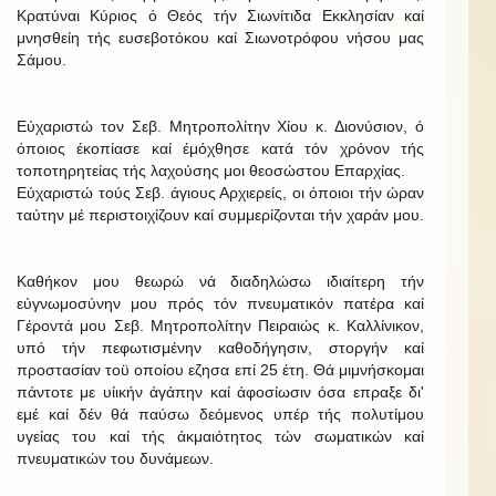
Κρατύναι Κύριος ό Θεός τήν Σιωνίτιδα Εκκλησίαν καί
μνησθείη τής ευσεβοτόκου καί Σιωνοτρόφου νήσου μας
Σάμου.
Εύχαριστώ τον Σεβ. Μητροπολίτην Χίου κ. Διονύσιον, ό
όποιος έκοπίασε καί έμόχθησε κατά τόν χρόνον τής
τοποτηρητείας τής λαχούσης μοι θεοσώστου Επαρχίας.
Εύχαριστώ τούς Σεβ. άγιους Αρχιερείς, οι όποιοι τήν ώραν
ταύτην μέ περιστοιχίζουν καί συμμερίζονται τήν χαράν μου.
Καθήκον μου θεωρώ νά διαδηλώσω ιδιαίτερη τήν
εύγνωμοσύνην μου πρός τόν πνευματικόν πατέρα καί
Γέροντά μου Σεβ. Μητροπολίτην Πειραιώς κ. Καλλίνικον,
υπό τήν πεφωτισμένην καθοδήγησιν, στοργήν καί
προστασίαν τοϋ οποίου εζησα επί 25 έτη. Θά μιμνήσκομαι
πάντοτε με υίικήν άγάπην καί άφοσίωσιν όσα επραξε δι'
εμέ καί δέν θά παύσω δεόμενος υπέρ τής πολυτίμου
υγείας του καί τής άκμαιότητος τών σωματικών καί
πνευματικών του δυνάμεων.