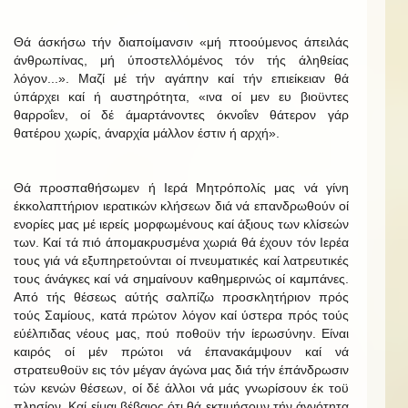
Θά άσκήσω τήν διαποίμανσιν «μή πτοούμενος άπειλάς
άνθρωπίνας, μή ύποστελλόμένος τόν τής άληθείας
λόγον...». Μαζί μέ τήν αγάπην καί τήν επιείκειαν θά
ύπάρχει καί ή αυστηρότητα, «ινα οί μεν ευ βιοϋντες
θαρροΐεν, οί δέ άμαρτάνοντες όκνοΐεν θάτερον γάρ
θατέρου χωρίς, άναρχία μάλλον έστιν ή αρχή».
Θά προσπαθήσωμεν ή Ιερά Μητρόπολίς μας νά γίνη
έκκολαπτήριον ιερατικών κλήσεων διά νά επανδρωθούν οί
ενορίες μας μέ ιερείς μορφωμένους καί άξιους των κλίσεών
των. Καί τά πιό άπομακρυσμένα χωριά θά έχουν τόν Ιερέα
τους γιά νά εξυπηρετούνται οί πνευματικές καί λατρευτικές
τους άνάγκες καί νά σημαίνουν καθημερινώς οί καμπάνες.
Από τής θέσεως αύτής σαλπίζω προσκλητήριον πρός
τούς Σαμίους, κατά πρώτον λόγον καί ύστερα πρός τούς
εύέλπιδας νέους μας, πού ποθοϋν τήν ίερωσύνην. Είναι
καιρός οί μέν πρώτοι νά έπανακάμψουν καί νά
στρατευθοϋν εις τόν μέγαν άγώνα μας διά τήν έπάνδρωσιν
τών κενών θέσεων, οί δέ άλλοι νά μάς γνωρίσουν έκ τοϋ
πλησίον. Καί είμαι βέβαιος ότι θά εκτιμήσουν τήν άγνότητα