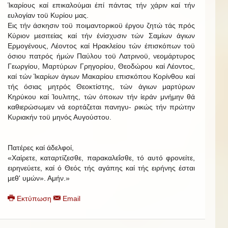
Ίκαρίους καί επικαλούμαι έπί πάντας τήν χάριν καί τήν
ευλογίαν τοϋ Κυρίου μας.
Εις τήν άσκησιν τοϋ ποιμαντορικοϋ έργου ζητώ τάς πρός
Κύριον μεσιτείας καί τήν ένίσχυσιν τών Σαμίων άγιων
Ερμογένους, Λέοντος καί Ηρακλείου τών έπισκόπων τοϋ
όσιου πατρός ήμών Παύλου τοϋ Λατρινοϋ, νεομάρτυρος
Γεωργίου, Μαρτύρων Γρηγορίου, Θεοδώρου καί Λέοντος,
καί τών Ίκαρίων άγιων Μακαρίου επισκόπου Κορίνθου καί
τής όσιας μητρός Θεοκτίστης, τών άγιων μαρτύρων
Κηρύκου καί Ίουλιτης, τών όποιων τήν ίεράν μνήμην θά
καθιερώσωμεν νά εορτάζεται πανηγυ- ρικώς τήν πρώτην
Κυριακήν τοϋ μηνός Αυγούστου.
Πατέρες καί άδελφοί,
«Χαίρετε, καταρτίζεσθε, παρακαλεΐσθε, τό αυτό φρονείτε,
ειρηνεύετε, καί ό Θεός τής αγάπης καί τής ειρήνης έσται
μεθ' υμών». Αμήν.»
Εκτύπωση
Email