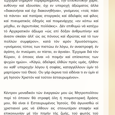
Έρχομαι σήμερον περιβεβλημένος τήν επισκοπικήν χάριν,
ευθύνην καί εξουσίαν, όχι εν υπεροχή άξιώματος άλλα
«διακονήσαι καί όχι διακονηθήναι», γινόμενος «τοίς πάσι
τά πάντα» καί πατέρας στοργικός καί άδελφός καί φίλος
καί πνευματικός όδηγός καί ποιμενάρχης «εν κόπω καί
μόχθω, εν άγρυπνίαις πολλάκις». Δέν επιθυμώ νά κατέχω
τό Αρχιερατικόν άξίωμα «ώς επί δόξαν άνθρωπίνην καί
άνεσιν οίκείαν άλλ' ώς εις πόνους καί ιδρώτας καί τό των
πολλών συμφέρον», κατά τόν ιερόν Χρυσόστομον,
«γινόμενος τύπος των πιστώω έν λόγω, έν αναστροφή. έν
άγάπη, έν πνεύματι, εν πίστει, εν άγνεία». Έρχομαι διά τόν
Κύριον, ό όποιος είναι «ό ποιμήν καί επίσκοπος των
ψυχών ημών». «Κάγώ, άδελφοί, έλθών πρός υμάς, ήλθον
ου καθ' υπεροχήν λόγου ή σοφίας, καταγγέλλουν ύμίν τό
μαρτύριον τοϋ Θεοϋ. Ου γάρ έκρινα τοϋ είδέναι τι εν ύμίν εί
μή Ιησοϋν Χριστόν καί τοϋτον έσταυρωμένον».
Κέντρον μοναδικόν τών ένεργειών μου ώς Μητροπολίτου
περί τό όποιον θά στραφή όλη ή ποιμαντορική δράσις
μου, θά είναι ό Εσταυρωμένος Ίησοϋς. Θά άγωνισθώ οί
χριστιανοί μας νά έλθουν εις στενωτέραν επαφήν καί
επικοινωνίαν μέ τήν πηγήν τής ζωής, τοϋ φωτός τοϋ