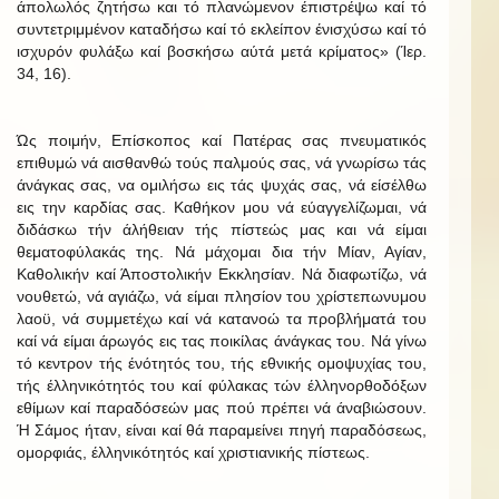
άπολωλός ζητήσω και τό πλανώμενον έπιστρέψω καί τό
συντετριμμένον καταδήσω καί τό εκλείπον ένισχύσω καί τό
ισχυρόν φυλάξω καί βοσκήσω αύτά μετά κρίματος» (Ίερ.
34, 16).
Ώς ποιμήν, Επίσκοπος καί Πατέρας σας πνευματικός
επιθυμώ νά αισθανθώ τούς παλμούς σας, νά γνωρίσω τάς
άνάγκας σας, να ομιλήσω εις τάς ψυχάς σας, νά είσέλθω
εις την καρδίας σας. Καθήκον μου νά εύαγγελίζωμαι, νά
διδάσκω τήν άλήθειαν τής πίστεώς μας και νά είμαι
θεματοφύλακάς της. Νά μάχομαι δια τήν Μίαν, Αγίαν,
Καθολικήν καί Άποστολικήν Εκκλησίαν. Νά διαφωτίζω, νά
νουθετώ, νά αγιάζω, νά είμαι πλησίον του χρίστεπωνυμου
λαοϋ, νά συμμετέχω καί νά κατανοώ τα προβλήματά του
καί νά είμαι άρωγός εις τας ποικίλας άνάγκας του. Νά γίνω
τό κεντρον τής ένότητός του, τής εθνικής ομοψυχίας του,
τής έλληνικότητός του καί φύλακας τών έλληνορθοδόξων
εθίμων καί παραδόσεών μας πού πρέπει νά άναβιώσουν.
Ή Σάμος ήταν, είναι καί θά παραμείνει πηγή παραδόσεως,
ομορφιάς, έλληνικότητός καί χριστιανικής πίστεως.