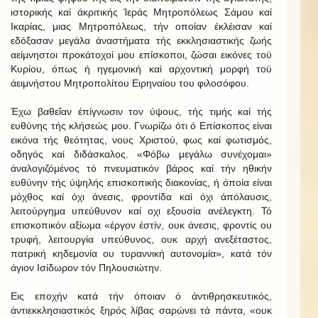
ιστορικής καί άκριτικής Ίεράς Μητροπόλεως Σάμου καί
Ικαρίας, μιας Μητροπόλεως, τήν οποίαν έκλέισαν καί
εδόξασαν μεγάλα άναστήματα τής εκκλησιαστικής ζωής
αείμνηστοι προκάτοχοί μου επίσκοποι, ζώσαι εικόνες τοϋ
Κυρίου, όπως ή ηγεμονική καί αρχοντική μορφή τοϋ
άειμνήστου Μητροπολίτου Ειρηναίου του φιλοσόφου.
Έχω βαθεΐαν έπίγνωσιν τον ύψους, τής τιμής καί τής
ευθύνης τής κλήσεώς μου. Γνωρίζω ότι ό Επίσκοπος είναι
εικόνα τής θεότητας, νους Χριστού, φως καί φωτισμός,
οδηγός καί διδάσκαλος. «Φόβω μεγάλω συνέχομαι»
άναλογιζόμένος τό πνευματικόν βάρος καί τήν ηθικήν
ευθύνην τής ύψηλής επισκοπικής διακονίας, ή όποία είναι
μόχθος καί όχι άνεσις, φροντίδα καί όχι άπόλαυσις,
λειτούργημα υπεύθυνον καί οχι εξουσία ανέλεγκτη. Τό
επισκοπικόν αξίωμα «έργον έστίν, ουκ άνεσις, φροντίς ου
τρυφή, λειτουργία υπεύθυνος, ουκ αρχή ανεξέταστος,
πατρική κηδεμονία ου τυραννική αυτονομία», κατά τόν
άγιον Ισίδωρον τόν Πηλουσιώτην.
Εις εποχήν κατά τήν όποιαν ό άντιθρησκευτικός,
άντιεκκλησιαστικός ξηρός λίβας σαρώνει τά πάντα, «ουκ