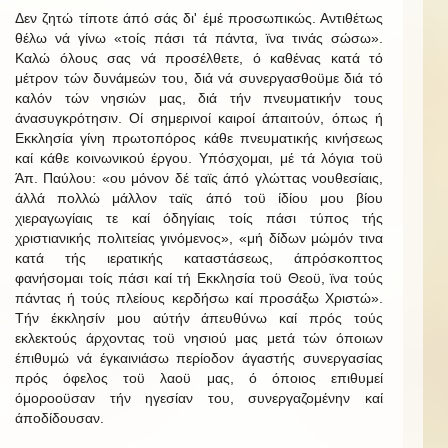
Δεν ζητώ τίποτε άπό σάς δι' έμέ προσωπικώς. Αντιθέτως
θέλω νά γίνω «τοίς πάσι τά πάντα, ϊνα τινάς σώσω».
Καλώ όλους σας νά προσέλθετε, ό καθένας κατά τό
μέτρον τών δυνάμεών του, διά νά συνεργασθοϋμε διά τό
καλόν τών νησιών μας, διά τήν πνευματικήν τους
άνασυγκρότησιν. Οί σημερινοί καιροί άπαιτούν, όπως ή
Εκκλησία γίνη πρωτοπόρος κάθε πνευματικής κινήσεως
καί κάθε κοινωνικού έργου. Υπόσχομαι, μέ τά λόγια τοϋ
Άπ. Παύλου: «ου μόνον δέ ταϊς άπό γλώττας νουθεσίαις,
άλλά πολλώ μάλλον ταϊς άπό τοϋ ίδίου μου βίου
χιεραγωγίαις τε καί όδηγίαις τοίς πάσι τύπος τής
χριστιανικής πολιτείας γινόμενος», «μή δίδων μώμόν τινα
κατά τής ιερατικής καταστάσεως, άπρόσκοπτος
φανήσομαι τοίς πάσι καί τή Εκκλησία τοϋ Θεοϋ, ϊνα τούς
πάντας ή τούς πλείους κερδήσω καί προσάξω Χριστώ».
Τήν έκκλησίν μου αύτήν άπευθύνω καί πρός τούς
εκλεκτούς άρχοντας τοϋ νησιού μας μετά τών όποιων
έπιθυμώ νά έγκαινιάσω περίοδον άγαστής συνεργασίας
πρός όφελος τοϋ λαοϋ μας, ό όποιος επιθυμεί
όμοροοϋσαν τήν ηγεσίαν του, συνεργαζομένην καί
άποδίδουσαν.