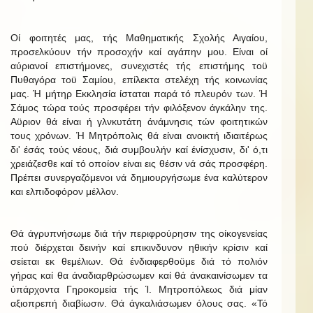
Οί φοιτητές μας, τής Μαθηματικής Σχολής Αιγαίου,
προσελκύουν τήν προσοχήν καί αγάπην μου. Είναι οί
αύριανοί επιστήμονες, συνεχιστές τής επιστήμης τοϋ
Πυθαγόρα τοϋ Σαμίου, επίλεκτα στελέχη τής κοινωνίας
μας. Ή μήτηρ Εκκλησία ίσταται παρά τό πλευρόν των. Ή
Σάμος τώρα τούς προσφέρει τήν φιλόξενον άγκάλην της.
Αϋριον θά είναι ή γλνκυτάτη άνάμνησις τών φοιτητικών
τους χρόνων. Ή Μητρόπολις θά είναι ανοικτή ιδιαιτέρως
δι' έσάς τούς νέους, διά συμβουλήν καί ένίσχυσιν, δι' ό,τι
χρειάζεσθε καί τό οποίον είναι εις θέσιν νά σάς προσφέρη.
Πρέπει συνεργαζόμενοι νά δημιουργήσωμε ένα καλύτερον
και ελπιδοφόρον μέλλον.
Θά άγρυπνήσωμε διά τήν περιφρούρησιν της οίκογενείας
πού διέρχεται δεινήν καί επικινδυνον ηθικήν κρίσιν καί
σείεται εκ θεμέλιων. Θά ένδιαφερθοϋμε διά τό πολιόν
γήρας καί θα άναδιαρθρώσωμεν καί θά άνακαινίσωμεν τα
ύπάρχοντα Γηροκομεία τής Ί. Μητροπόλεως διά μίαν
αξιοπρεπή διαβίωσιν. Θά άγκαλιάσωμεν όλους σας. «Τό