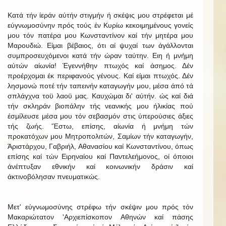
Κατά τήν ίεράν αύτήν στιγμήν ή σκέψις μου στρέφεται μέ
εύγνωμοσύνην πρός τούς έν Κυρίω κεκοιμημένους γονείς
μου τόν πατέρα μου Κωνσταντίνον καί τήν μητέρα μου
Μαρουδιώ. Είμαι βέβαιος, ότι αί ψυχαί των άγάλλονται
συμπροσευχόμενοι κατά τήν ώραν ταύτην. Ειη ή μνήμη
αύτών αίωνία! Έγεννήθην πτωχός καί άσημος. Δέν
προέρχομαι έκ περιφανούς γένους. Καί είμαι πτωχός. Δέν
λησμονώ ποτέ τήν ταπεινήν καταγωγήν μου, μέσα άπό τά
σπλάγχνα τοϋ λαοϋ μας. Καυχώμαι δι' αύτήν. ώς καί διά
τήν σκληράν βιοπάλην τής νεανικής μου ήλικίας πού
έσμίλευσε μέσα μου τόν σεβασμόν στις ύπερούσιες άξιες
τής ζωής. 'Έστω, επίσης, αίωνία ή μνήμη τών
προκατόχων μου Μητροπολιτών, Σαμίων τήν καταγωγήν,
Άριστάρχου, Γαβριήλ, Αθανασίου καί Κωνσταντίνου, όπως
επίσης καί τών Ειρηναίου καί Παντελεήμονος, οί όποιοι
άνέπτυξαν εθνικήν καί κοινωνικήν δράσιν καί
άκτινοβόλησαν πνευματικώς.
Μετ' εύγνωμοσύνης στρέφω τήν σκέψιν μου πρός τόν
Μακαριώτατον 'Αρχιεπίσκοπον Αθηνών καί πάσης