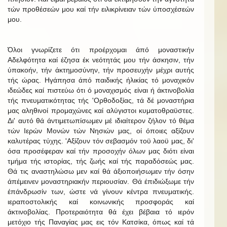
τών προθέσεών μου καί τήν ειλικρίνειαν τών ύποσχέσεών
μου.
Όλοι γνωρίζετε ότι προέρχομαι άπό μοναστικήν
Αδελφότητα καί έζησα έκ νεότητάς μου τήν άσκησιν, τήν
ύπακοήν, τήν άκτημοσύνην, τήν προσευχήν μέχρι αυτής
τής ώρας. Ηγάπησα άπό παιδικής ήλικίας τό μοναχικόν
ιδεώδες καί πιστεύω ότι ό μοναχισμός είναι ή άκτινοβολία
τής πνευματικότητας τής 'Ορθοδοξίας, τά δέ μοναστήρια
μας αληθινοί προμαχώνες καί αλύγιστοι κυματοθραϋστες.
Δι' αυτό θά άντιμετωπίσωμεν μέ ιδιαίτερον ζήλον τό θέμα
τών Ιερών Μονών τών Νησιών μας, οί όποιες αξίζουν
καλυτέρας τύχης. 'Αξίζουν τόν σεβασμόν τοϋ λαοϋ μας, δι'
όσα προσέφεραν καί τήν προσοχήν όλων μας διότι είναι
τμήμα τής ιστορίας, τής ζωής καί τής παραδόσεώς μας.
Θά τις αναστηλώσω μεν καί θά άξιοποιήσωμεν τήν όσην
άπέμεινεν μοναστηριακήν περιουσίαν. Θά έπιδιώξωμε τήν
έπάνδρωσίν των, ώστε νά γίνουν κέντρα πνευματικής.
ιεραποστολικής καί κοινωνικής προσφοράς καί
άκτινοβολίας. Προτεραιότητα θά έχει βέβαια τό ιερόν
μετόχιο τής Παναγίας μας εις τόν Κατσίκα, όπως καί τά