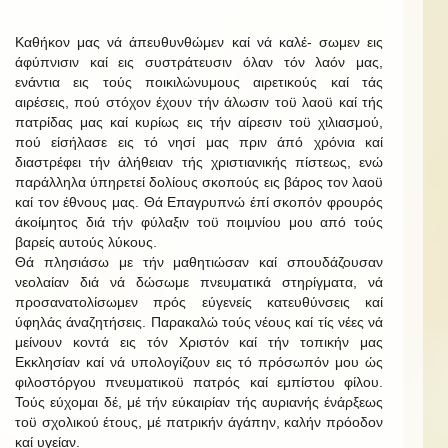
Καθήκον μας νά άπευθυνθώμεν καί νά καλέ- σωμεν εις
άφύπνισιν καί εις συστράτευσιν όλαν τόν λαόν μας,
ενάντια εις τούς ποικιλώνυμους αιρετικούς καί τάς
αιρέσεις, πού στόχον έχουν τήν άλωσιν τοϋ λαοϋ καί τής
πατρίδας μας καί κυρίως εις τήν αίρεσιν τοϋ χιλιασμού,
πού είσήλασε εις τό νησί μας πριν άπό χρόνια καί
διαστρέφει τήν άλήθειαν τής χριστιανικής πίστεως, ενώ
παράλληλα ύπηρετεί δολίους σκοπούς εις βάρος τον λαοϋ
καί τον έθνους μας. Θά Επαγρυπνώ έπί σκοπόν φρουρός
άκοίμητος διά τήν φύλαξιν τοϋ ποιμνίου μου από τούς
βαρείς αυτούς λύκους.
Θά πλησιάσω με τήν μαθητιώσαν καί σπουδάζουσαν
νεολαίαν διά νά δώσωμε πνευματικά στηρίγματα, νά
προσανατολίσωμεν πρός εύγενείς κατευθύνσεις καί
ύφηλάς άναζητήσεις. Παρακαλώ τούς νέους καί τίς νέες νά
μείνουν κοντά εις τόν Χριστόν καί τήν τοπικήν μας
Εκκλησίαν καί νά υπολογίζουν εις τό πρόσωπόν μου ώς
φιλοστόργου πνευματικοϋ πατρός καί εμπίστου φίλου.
Τούς εύχομαι δέ, μέ τήν εύκαιρίαν τής αυριανής ένάρξεως
τοϋ σχολικού έτους, μέ πατρικήν άγάπην, καλήν πρόοδον
καί υγείαν.