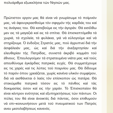
πολυάριθμα εξωκκλήσια τών Νησιών μας.
Πρώτιστον εργον μας θά είναι νά γνωρίσωμε τό ποίμνιόν
μας, νά άφουγκρασθοϋμε τόν σφιγμόν τής καρδιάς του καί
τις άνάγκες του. Θά κατεβοϋμε εις τήν άγοράν. Θά εισέλθω
μεν εις τά μαγαζιά καί εις τά σπίτια. Θά έπισκεπτόμεθα τά
χωριά, τά σχολεία, τά φυλάκια, γιά νά εύλογοϋμε καί νά
στηρίζουμε. Ό ένδοξος Στρατός μας, πού άγρυπνεί διά τήν
άσφάλειάν μας, ώς καί διά τήν άνεξαρτησίαν καί
ελευθερίαν τής Πατρίδας, συνιστά άκριβό κομμάτι τοϋ
έθνους. Έπευλογοϋμεν τά στρατευμένα νιάτα μας καί τούς
απευθύνομε έγκάρδιες πατρικές ευχές. Θά συμμετέχουμε
εις τις χαρές καί τις λύπες τοϋ ποιμνίου μας. Θά δίδουμε
τό παρόν όπου χρειάζεται, χωρίς κανένα υλικόν συμφέρον,
διά νά αισθάνεται ό λαός τόν επίσκοπον ώς πατέρα. Θά
στεκώμεθα πατρικά τόσον εις τό πένθος καί τάς
δοκιμασίας όσον καί εις τήν χαράν. Τό Έπισκοπείον θά
είναι κέντρον ενότητας καί εξυπηρετήσεως τών πάντων. Οι
πύλες του θά είναι άνοικτές διά πάντας, όσοι επιθυμούν
νά επι¬κοινωνήσουν μετά τοϋ πνευματικού των Πατρός
ανευ μεσολαβήσεως κανενός.