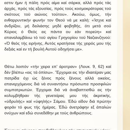
εστιν ήμιν ή πάλη πρός αίμα καί σάρκα, αλλά πρός τάς
άρχάς, πρός τάς εξουσίας, πρός τούς κοσμοκράτορας τοϋ
σκότους τοϋ αιώνος τούτου». Ακούω, όμως, τήν
ενθαρρυντικήν φωνήν τον Θεοϋ νά με καλή: «Ίσχνε καί
άνδρίζου, μή δειλιάσης μηδέ φοβηθής, ότι μετά σοϋ
Κύριος ό Θεός εις πάντα ου εάν πορεύη» καί
επαναλαμβάνω τό τοϋ αγίου Γρηγορίου τοϋ Ναζιανζηνού:
«Ό θεός τής ειρήνης, Αυτός κρατήσειε τής χειρός μου τής
δεξιάς καί εν τή βουλή Αυτοϋ οδηγήσει με».
Θέτω λοιπόν «τήν χειρα επ' άροτραν» (Λουκ. 9, 62) καί
δέν βλέπω «εις τά όπίσω». 'Έρχομαι εις τήν ιδιαιτέραν μας
πατρίδα όχι ώς ξένος πρός ξένους αλλά οικείος,
επανερχόμενος διά νά συναντήσω πρόσωπα προσφιλών
συμπατριωτών. Έρχομαι διά νά άναβαπτισθώ εις τήν
κολυμβήθραν τής γενετείρας μου τής άκριτικής,
«ύδρυλής» καί «ύφηλής» Σάμου. Έδώ είδον διά πρώτην
φοράν τό φως τής ήμέρας. Έδώ άνετράφην εξ άπαλών
ονύχων καί εδώ συνεδέθην με τούς άνθρώπους.