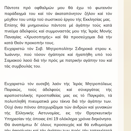
Πάντοτε πρό οφθαλμών μου θά έχω τό φωτεινόν
παράδειγμά του καί τόν άκαταπόνητον ζήλον καί τόν
μόχθον του υπέρ τοϋ σωστικού έργου τής Εκκλησίας μας.
Επίσης θά μνημονεύω πάντοτε μέ άγάπην τούς κατά
πνεϋμα άδελφούς καί συμμοναστάς μου τής Ίεράς Μονής
Παναγίας «Χρυσοπηγής» καί θά προσεύχομαι διά τήν
κατά Θεόν προκοπήν τους.
Ευχαριστώ τόν Σεβ. Μητροπολίτην Σιδηροκά στρου κ.
Ίωάννην, πού τόσον ήγάπησε καί ήγαπήθη υπό τού
Σαμιακού λαοϋ διά τήν πρός με πατρικήν αγάπην του καί
τάς συμβουλάς του.
Ευχαριστώ τόν ευσεβή λαόν τής Ίεράς Μητροπόλεως
Πειραιώς, τούς άδελφούς καί σύνεργάτας τής
ιεραποστολικής προσπαθείας μας εις τό Παγκράτι, τά
πολυπληθή πνευματικά μου τέκνα διά τήν άγάπην των.
Ούχί άνευ πόνου άποχωρίζομαι τών άνδρών καί γυναικών
τής Ελληνικής Αστυνομίας, εις τήν Θρησκευτικήν
Υπηρεσίαν τής όποιας έπί 19 ολόκληρα χρόνια διηκόνησα.
Θά άναπέμπω δι' όλους προσευχάς καί θά ενθυμούμαι
τήν άφοσίωσιν καί τήν άγάπην των πρός τήν ταπεινότητά