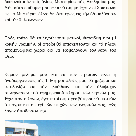
διακονείται έν τοίς άγίοις Μυστηρίοις τής Εκκλησίας μας.
Διά τοϋτο επιθυμία μου είναι νά συμμετέχουν οί Χριστιανοί
εις τά Μυστήρια, όλως δέ ιδιαιτέρως εις τήν έξομολόγησιν
καί τήν θ. Κοινωνίαν.
Πρός τοϋτο θά έπιλεγοϋν πνευματικοί, έκπαιδευμένοι μέ
κοινήν γραμμήν, οί οποίοι θά επισκέπτονται καί τά πλέον
απομονωμένα χωριά διά νά εξομολογούν τόν λαόν τοϋ
Θεοϋ.
Κύριον μέλημά μου καί έκ τών πρώτων είναι ή
άναδιοργάνωσις τής Ί. Μητροπόλεώς μας. Στηρίζομαι καί
υπολογίζω εις τήν βοήθειαν καί τήν όλόψυχον
συνεργασίαν τοϋ έφημεριακοϋ κλήρου τών νησιών μας.
Έχω πάντα λόγον, άγαπητοί συμπρεσβύτεροι. νά πιστεύω
ότι αγρυπνείτε περί τών ψυχών τών ενοριτών σας, «ώς
λόγον άποδώσοντες».