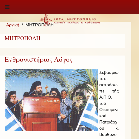
Αρχική
ΜΗΤΡΟΠΟΛΗ
ΜΗΤΡΟΠΟΛΗ
Ενθρονιστήριος Λόγος
Σεβασμιώ
τατε
εκπρόσω
πε τής
Α.Π.Θ.
τοϋ
Οικουμενι
κού
Πατριάρχ
ου κ.
Βαρθολο