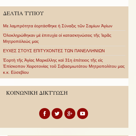
ΔΕΛΤΙΑ ΤΥΠΟΥ
Με λαμπρότητα ἑορτάσθηκε ἡ Σύναξις τῶν Σαμίων Ἁγίων
Ὁλοκληρώθηκαν μὲ ἐπιτυχία οἱ κατασκηνώσεις τῆς Ἱερᾶς
Μητροπόλεώς μας
ΕΥΧΕΣ ΣΤΟΥΣ ΕΠΙΤΥΧΟΝΤΕΣ ΤΩΝ ΠΑΝΕΛΛΗΝΙΩΝ
Ἑορτὴ τῆς Ἁγίας Μαρκέλλης καὶ 31η ἐπέτειος τῆς εἰς
Ἐπίσκοπον Χειροτονίας τοῦ Σεβασμιωτάτου Μητροπολίτου μας
κ.κ. Εὐσεβίου
ΚΟΙΝΩΝΙΚΗ ΔΙΚΤΥΩΣΗ