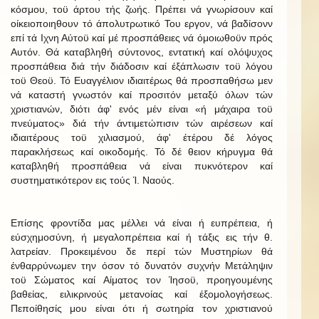
κόσμου, τοϋ άρτου τής ζωής. Πρέπει νά γνωρίσουν καί
οίκειοποιηθουν τό άπολυτρωτικό Του εργον, νά βαδίσονν
επί τά Ιχνη Αύτοϋ καί μέ προσπάθειες νά όμοιωθοϋν πρός
Αυτόν. Θά καταβληθή σύντονος, εντατική καί ολόψυχος
προσπάθεια διά τήν διάδοσιν καί έξάπλωσιν τοϋ λόγου
τοϋ Θεοϋ. Τό Ευαγγέλιον ιδιαιτέρως θά προσπαθήσω μεν
νά καταστή γνωστόν καί προσιτόν μεταξύ όλων τών
χριστιανών, διότι άφ' ενός μέν είναι «ή μάχαιρα τοϋ
πνεύματος» διά τήν άντιμετώπισιν τών αιρέσεων καί
ιδιαιτέρους τοϋ χιλιασμού, άφ' έτέρου δέ λόγος
παρακλήσεως καί οικοδομής. Τό δέ θειον κήρυγμα θά
καταβληθή προσπάθεια νά είναι πυκνότερον καί
συστηματικότερον εις τούς Ί. Ναούς.
Επίσης φροντίδα μας μέλλει νά είναι ή ευπρέπεια, ή
εύσχημοσύνη, ή μεγαλοπρέπεια καί ή τάξις εις τήν θ.
λατρείαν. Προκειμένου δε περί τών Μυστηρίων θά
ένθαρρύνωμεν την όσον τό δυνατόν συχνήν Μετάληψιν
τοϋ Σώματος καί Αίματος τον Ίησοϋ, προηγουμένης
βαθείας, ειλικρινούς μετανοίας καί έξομολογήσεως.
Πεποίθησίς μου είναι ότι ή σωτηρία τον χριστιανού