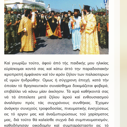
Καί γνωρίζω τοϋτο, άφοϋ άπό τής παιδικής μου ηλικίας
εύρίσκομαι κοντά σας καί κάτω άττό την παραδοσιακήν
ιεροπρεπή έμφάνισιν καί τόν ιερόν ζήλον των παλαιοτερων
εξ υμών ήνδρώθην. Ομως ή σύγχρονη έποχή. κατά τήν
όποίαν τό θρησκευτικόν συναίσθημα δοκιμάζεται φοβερά,
επιβάλλει νά κάνω μίαν έκκλησιν. Τά ιερά καθήκοντά σας
νά τά έπιτελειτε μετά ζήλου ίεροϋ καί ενθουσιασμού
άναλόγου πρός τάς συγχρόνους συνθήκας. Έχομεν
άνάγκην συνεχοϋς τροφοδοσίας, πνευματικής ένισχύσεως
εις τό εργον μας καί άναζωπυρώσεως τοϋ χαρίσματος
μας, διά τοϋτο θά καλείσθε συχνά διά συμπνευματισμόν,
καθοδήγησαν οικοδομήν καί συμπαράστασήν εις τό