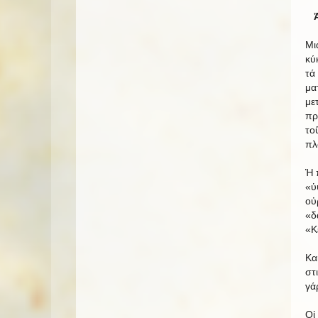
Μι
κύ
τά
μα
με
πρ
το
πλ
Ἡ 
«ὑ
οὐ
«δ
«Κ
Κα
στ
γά
Οἱ