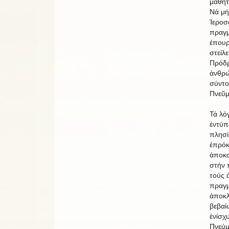
μαθητ
Νά μή
Ἱεροσ
πραγμ
ἐπουρ
στείλ
Πρόδρ
ἀνθρώ
σύντο
Πνεῦμ
Τά λό
ἐντύπ
πλησί
ἐπρόκ
ἀποκα
στήν 
τούς 
πραγμ
ἀποκλ
βεβαί
ἐνίσχ
Πνεύμ