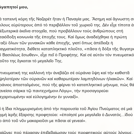
Ἀγαπητοί μου,
ά ταπεινή κόρη τῆς Ναζαρέτ ἢταν ἡ Παναγία μας. Ἂσημη καί ἂγνωστη σ
κλους εὐρύτερους ἀπό τό περιβάλλον τοῦ χωριοῦ της. Δέν εἶχε τίποτα 
 ἐξωτερικά ἐκεῖνα στοιχεῖα, πού προβάλλουν τούς ἀνθρώπους στή
ταιόδοξη κοινωνία τῆς ἐποχῆς τους. Καί ὃμως ἀναδείχθηκε ἡ πρώτη
ταξύ ὃλων τῶν γυναικῶν κάθε ἐποχῆς, γιατί ὃπως ἀπέδειξε ἡ
αγματικότητα, διέθετε καταπληκτικό πλοῦτο, «πᾶσα ἡ δόξα τῆς θυγατρ
ῦ Βασιλέως ἒσωθεν», εἶχε πεῖ ὁ Προφήτης. Καί σέ αὐτόν τόν πνευματικό
οῦτο της ἒγκειται τό μεγαλεῖο Της.
πνευματική της καλλονή τήν ἀνεβάζει σέ οὐράνια ὓψη καί τήν καθιστᾶ
ψηλοτέραν τῶν οὐρανῶν καί καθαρωτέραν λαμπηδόνων ἡλιακῶν». Καί 
ράνιος ἀπεσταλμένος, πού τῆς φέρνει τό καταπληκτικό μήνυμα, πώς θ
ανείσει σάρκα τῷ παντεχνήμονι Λόγῳ», τήν προσαγορεύει
εχαριτωμένην καί εὐλογημένην ἐν γυναιξί».
ί ἡ ἲδια πλημμυρισμένη ἀπό τήν παρουσία τοῦ Ἁγίου Πνεύματος σέ μιά
ιγμή ἱερῆς ἒξαρσης προφητεύει: «ἐποίησέ μοι μεγαλεῖα ὁ Δυνατός...ἰδού
ρ ἀπό τοῦ νῦν μακαριοῦσι με πᾶσαι αἱ γενεαί».
 αἰῶνες πού πέρασαν ἐπιβεβαίωσαν τούς προφητικούς αὐτούς λόγους.