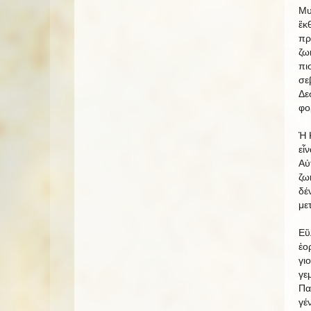
Μυ
ἒκ
πρ
ζω
πι
σε
Δε
φο
Ἡ 
εἶ
Αὐ
ζω
δέ
με
Εὒ
ἑο
γι
γε
Πα
γέ