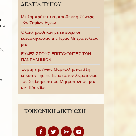
ΔΕΛΤΙΑ ΤΥΠΟΥ
Με λαμπρότητα ἑορτάσθηκε ἡ Σύναξις
έ
τῶν Σαμίων Ἁγίων
ἀπό
Ὁλοκληρώθηκαν μὲ ἐπιτυχία οἱ
κατασκηνώσεις τῆς Ἱερᾶς Μητροπόλεώς
μας
ός
ΕΥΧΕΣ ΣΤΟΥΣ ΕΠΙΤΥΧΟΝΤΕΣ ΤΩΝ
ΠΑΝΕΛΛΗΝΙΩΝ
Ἑορτὴ τῆς Ἁγίας Μαρκέλλης καὶ 31η
ἐπέτειος τῆς εἰς Ἐπίσκοπον Χειροτονίας
ὁ
τοῦ Σεβασμιωτάτου Μητροπολίτου μας
ά
κ.κ. Εὐσεβίου
ΚΟΙΝΩΝΙΚΗ ΔΙΚΤΥΩΣΗ