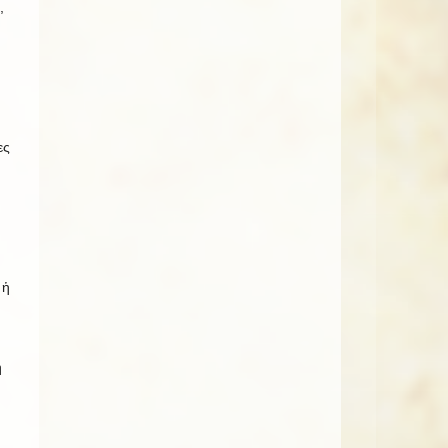
,
ες
 ἡ
ή