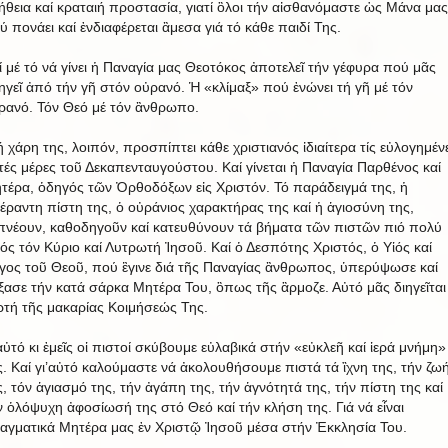
ήθεια καί κραταιή προστασία, γιατί ὃλοι τήν αἰσθανόμαστε ὡς Μάνα μας
ύ πονάει καί ἐνδιαφέρεται ἂμεσα γιά τό κάθε παιδί Της.
ί μέ τό νά γίνει ἡ Παναγία μας Θεοτόκος ἀποτελεῖ τήν γέφυρα πού μᾶς
ηγεῖ ἀπό τήν γῆ στόν οὐρανό. Ἡ «κλίμαξ» πού ἐνώνει τή γῆ μέ τόν
ρανό. Τόν Θεό μέ τόν ἂνθρωπο.
ή χάρη της, λοιπόν, προσπίπτει κάθε χριστιανός ἰδιαίτερα τίς εὐλογημέν
τές μέρες τοῦ Δεκαπενταυγούστου. Καί γίνεται ἡ Παναγία Παρθένος καί
τέρα, ὁδηγός τῶν Ὀρθοδόξων εἰς Χριστόν. Τό παράδειγμά της, ἡ
έραντη πίστη της, ὁ οὐράνιος χαρακτήρας της καί ἡ ἁγιοσύνη της,
πνέουν, καθοδηγοῦν καί κατευθύνουν τά βήματα τῶν πιστῶν πιό πολύ
ός τόν Κύριο καί Λυτρωτή Ἰησοῦ. Καί ὁ Δεσπότης Χριστός, ὁ Υἱός καί
γος τοῦ Θεοῦ, πού ἒγινε διά τῆς Παναγίας ἂνθρωπος, ὑπερύψωσε καί
ξασε τήν κατά σάρκα Μητέρα Του, ὃπως τῆς ἃρμοζε. Αὐτό μᾶς διηγεῖται
ρτή τῆς μακαρίας Κοιμήσεώς Της.
’αὐτό κι ἐμεῖς οἱ πιστοί σκύβουμε εὐλαβικά στήν «εὐκλεῆ καί ἱερά μνήμη»
ς. Καί γι’αὐτό καλούμαστε νά ἀκολουθήσουμε πιστά τά ἲχνη της, τήν ζω
ς, τόν ἁγιασμό της, τήν ἀγάπη της, τήν ἁγνότητά της, τήν πίστη της καί
ν ὁλόψυχη ἀφοσίωσή της στό Θεό καί τήν κλήση της. Γιά νά εἶναι
αγματικά Μητέρα μας ἐν Χριστῷ Ἰησοῦ μέσα στήν Ἐκκλησία Του.