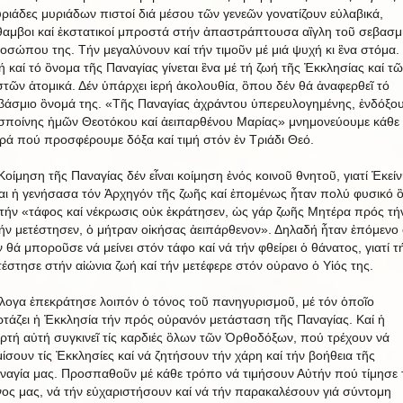
ριάδες μυριάδων πιστοί διά μέσου τῶν γενεῶν γονατίζουν εὐλαβικά,
θαμβοι καί ἐκστατικοί μπροστά στήν ἀπαστράπτουσα αἲγλη τοῦ σεβασμ
οσώπου της. Τήν μεγαλύνουν καί τήν τιμοῦν μέ μιά ψυχή κι ἓνα στόμα.
ή καί τό ὂνομα τῆς Παναγίας γίνεται ἓνα μέ τή ζωή τῆς Ἐκκλησίας καί τ
στῶν ἀτομικά. Δέν ὑπάρχει ἱερή ἀκολουθία, ὃπου δέν θά ἀναφερθεῖ τό
βάσμιο ὂνομά της. «Τῆς Παναγίας ἀχράντου ὑπερευλογημένης, ἐνδόξο
σποίνης ἡμῶν Θεοτόκου καί ἀειπαρθένου Μαρίας» μνημονεύουμε κάθε
ρά πού προσφέρουμε δόξα καί τιμή στόν ἐν Τριάδι Θεό.
Κοίμηση τῆς Παναγίας δέν εἶναι κοίμηση ἑνός κοινοῦ θνητοῦ, γιατί Ἐκείν
ναι ἡ γενήσασα τόν Ἀρχηγόν τῆς ζωῆς καί ἐπομένως ἦταν πολύ φυσικό ὃ
τήν «τάφος καί νέκρωσις οὐκ ἐκράτησεν, ὡς γάρ ζωῆς Μητέρα πρός τή
ήν μετέστησεν, ὁ μήτραν οἰκήσας ἀειπάρθενον». Δηλαδή ἦταν ἐπόμενο 
ν θά μποροῦσε νά μείνει στόν τάφο καί νά τήν φθείρει ὁ θάνατος, γιατί τ
τέστησε στήν αἰώνια ζωή καί τήν μετέφερε στόν οὐρανο ὁ Υἱός της.
λογα ἐπεκράτησε λοιπόν ὁ τόνος τοῦ πανηγυρισμοῦ, μέ τόν ὁποῖο
ρτάζει ἡ Ἐκκλησία τήν πρός οὐρανόν μετάσταση τῆς Παναγίας. Καί ἡ
ορτή αὐτή συγκινεῖ τίς καρδιές ὃλων τῶν Ὀρθοδόξων, πού τρέχουν νά
μίσουν τίς Ἐκκλησίες καί νά ζητήσουν τήν χάρη καί τήν βοήθεια τῆς
ναγία μας. Προσπαθοῦν μέ κάθε τρόπο νά τιμήσουν Αὐτήν πού τίμησε 
νος μας, νά τήν εὐχαριστήσουν καί νά τήν παρακαλέσουν γιά σύντομη