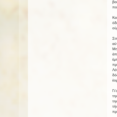
βο
πο
Κα
ὁδ
οὐ
Στ
αὐ
Μη
ἀπ
ἐμ
πρ
Λό
δό
ἑο
Γι
τη
τη
τή
πρ