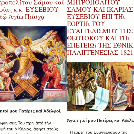
ροπολίτου Σάμου καί
ΜΗΤΡΟΠΟΛΙΤΟΥ
ρίας κ.κ. ΕΥΣΕΒΙΟΥ
ΣΑΜΟΥ ΚΑΙ ΙΚΑΡΙΑΣ 
 τῷ Ἁγίῳ Πάσχᾳ
ΕΥΣΕΒΙΟΥ ΕΠΙ ΤΗι
ΕΟΡΤΗι ΤΟΥ
ΕΥΑΓΓΕΛΙΣΜΟΥ ΤΗΣ
ΘΕΟΤΟΚΟΥ ΚΑΙ ΤΗι
ΕΠΕΤΕΙΩι ΤΗΣ ΕΘΝΙ
ΠΑΛΙΓΓΕΝΕΣΙΑΣ 1821
τοί μου Πατέρες καί Ἀδελφοί,
Ἀγαπητοί μου Πατέρες και Ἀδελφ
ἐμφανίσεις Του πρίν ἀπό τήν
ψή του ὁ Κύριος, ἂφησε στούς
Ἡ ἑορτή τοῦ Εὐαγγελισμοῦ τῆς