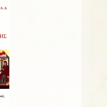
κ.κ
ΚΗΣ
οί,