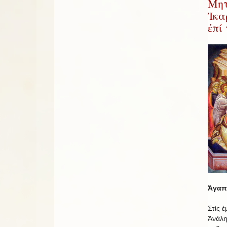
Μητ
Ἰκα
ἐπί
Ἀγαπη
Στίς 
Ἀνάλη