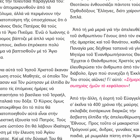
ές τήν τελευταία παραγγελία του:
Θεοτόκου ἐνθουσιάζει πάντοτε τού
ν ἀπομακρυνθοῦν ἀπό τά
Ὀρθοδόξους Ἕλληνες, διότι χαίρον
όλυμα, ἀλλά νά περιμένουν τήν
διπλά.
ατοποίηση τῆς ὑποσχέσεως ὃτι ὁ
άνιος Θεός Πατέρας θά τούς
Ἀπό τή μιά μεριά γιά τήν ἀπελευθ
ει τό Ἃγιο Πνεῦμα. Ἐνῶ ὁ Ἰωάννης ὁ
τοῦ ἀνθρωπίνου Γένους ἀπό τόν σ
ομος βάπτιζε μέ ἀπλό νερό τούς
τῆς ἁμαρτίας καὶ τοῦ θανάτου, καθ
πους, ἐκεῖνοι ἐπρόκειτο πολύ
Παναγία μας δέχθηκε ταπεινά νά γίν
μα νά βαπτισθοῦν μέ τό Ἃγιο
Μητέρα τοῦ Ἐνανθρωπήσαντος Θε
α.
Ἔρχεται ὁ Θεάνθρωπος Χριστός γι
ἐλευθερώσει τόν ἄνθρωπο ἀπό τόν
για αὐτά τοῦ Ἰησοῦ Χριστοῦ ἒκαναν
διάβολο, ἔργο πού συνεχίζει ἡ Ἐκκ
ωση στούς Μαθητές, οἱ ὁποῖοι Τόν
Του στούς αἰῶνες! Γι’ αὐτό:
«Σήμερο
ασαν καί Τόν ρώτησαν μέ ἐλπίδα ἂν
σωτηρίας ἡμῶν τὸ κεφάλαιον»
!
ειτο τίς ἐπόμενες ἡμέρες νά
ταστήσει τό βασίλειο τοῦ Ἰσραήλ,
Ἀπό τήν ἄλλη, ἡ ἑορτή τοῦ Εὐαγγε
παλαιά του δόξα. Ὁ Κύριος ὃμως
σ’ ἐκεῖνα τὰ 400 χρόνια τῆς μαύρης
ἀποκρίθηκε ὃτι τό πότε θά
σκλαβιᾶς ἐνσάρκωνε διαρκῶς τήν
ατοποιηθοῦν αὐτά εἶναι στήν
ἄσβεστη ἐλπίδα τῆς ἀπελευθέρωση
ειστική ἐξουσία τοῦ Πατρός. Τούς
Ἔθνους. Προς τοῦτο οἱ μακαριστοί
ωσε ὡστόσο ὃτι θά λάβουν ἰδιαίτερη
Πρόγονοί μας, ἄνδρες
,
γυναῖκες και
υση μέ τήν ἒλευση τοῦ Ἁγίου
παιδιά, μὲ ρωμαλέα πίστη στόν Χρι
ατος. Καί μέ τήν δύναμή Του θά