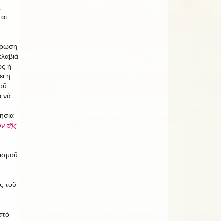
ς
ται
έρωση
κλαβιά
ώς ἡ
ει ἡ
οῦ.
α νά
λησία
ν τῆς
λισμοῦ
ς τοῦ
στό