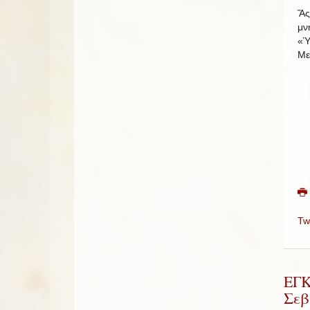
Ἂς
μν
«Ὑ
Με
Tw
ΕΓ
Σεβ