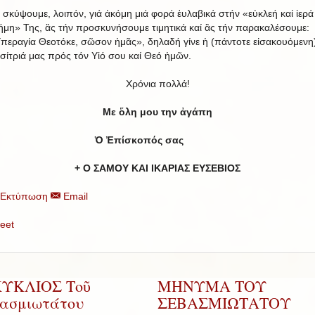
 σκύψουμε, λοιπόν, γιά ἀκόμη μιά φορά ἐυλαβικά στήν «εὐκλεή καί ἱερά
ήμη» Της, ἂς τήν προσκυνήσουμε τιμητικά καί ἂς τήν παρακαλέσουμε:
περαγία Θεοτόκε, σῶσον ἡμᾶς», δηλαδή γίνε ἡ (πάντοτε εἰσακουόμενη
σίτριά μας πρός τόν Υἱό σου καί Θεό ἡμῶν.
Χρόνια πολλά!
Με ὅλη μου την ἀγάπη
Ὁ Ἐπίσκοπός σας
+ Ο ΣΑΜΟΥ ΚΑΙ ΙΚΑΡΙΑΣ ΕΥΣΕΒΙΟΣ
Εκτύπωση
Email
eet
ΚΥΚΛΙΟΣ Τοῦ
ΜΗΝΥΜΑ ΤΟΥ
ασμιωτάτου
ΣΕΒΑΣΜΙΩΤΑΤΟΥ