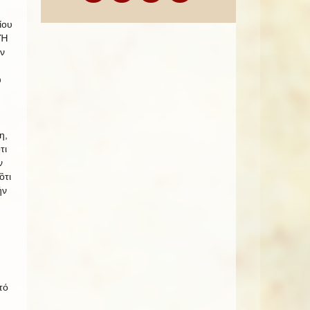
ίου
 Ἡ
ῶν
υ
η,
τι
ν
ὃτι
ήν
τό