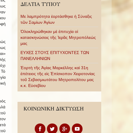
εις
ΔΕΛΤΙΑ ΤΥΠΟΥ
εως
σαν
Με λαμπρότητα ἑορτάσθηκε ἡ Σύναξις
μου
τῶν Σαμίων Ἁγίων
ρφή
Ὁλοκληρώθηκαν μὲ ἐπιτυχία οἱ
κατασκηνώσεις τῆς Ἱερᾶς Μητροπόλεώς
εώς
μας
φως
ΕΥΧΕΣ ΣΤΟΥΣ ΕΠΙΤΥΧΟΝΤΕΣ ΤΩΝ
αι»
ΠΑΝΕΛΛΗΝΙΩΝ
λής
όχι
Ἑορτὴ τῆς Ἁγίας Μαρκέλλης καὶ 31η
 Τό
ἐπέτειος τῆς εἰς Ἐπίσκοπον Χειροτονίας
γία
τοῦ Σεβασμιωτάτου Μητροπολίτου μας
ική
κ.κ. Εὐσεβίου
ρός
λλά
ΚΟΙΝΩΝΙΚΗ ΔΙΚΤΥΩΣΗ
τοϋ
τον
ετά
τοϋ