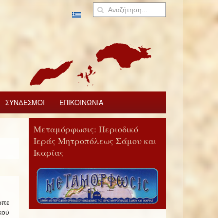
ΣΥΝΔΕΣΜΟΙ
ΕΠΙΚΟΙΝΩΝΙΑ
Μεταμόρφωσις: Περιοδικό
Ιεράς Μητροπόλεως Σάμου και
Ικαρίας
ωπε
κού