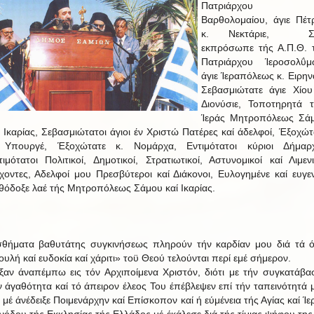
Πατριάρχου 
Βαρθολομαίου, άγιε Πέτ
κ. Νεκτάριε, Σε
εκπρόσωπε τής Α.Π.Θ. 
Πατριάρχου Ίεροσολΰμ
άγιε Ίεραπόλεως κ. Ειρηνα
Σεβασμιώτατε άγιε Χίου
Διονύσιε, Τοποτηρητά τ
Ίεράς Μητροπόλεως Σά
ί Ικαρίας, Σεβασμιώτατοι άγιοι έν Χριστώ Πατέρες καί άδελφοί, Έξοχώτ
 Υπουργέ, Έξοχώτατε κ. Νομάρχα, Εντιμότατοι κύριοι Δήμαρχ
τιμότατοι Πολιτικοί, Δημοτικοί, Στρατιωτικοί, Αστυνομικοί καί Λιμενι
χοντες, Αδελφοί μου Πρεσβύτεροι καί Διάκονοι, Ευλογημένε καί ευγεν
θόδοξε λαέ τής Μητροπόλεως Σάμου καί Ικαρίας.
σθήματα βαθυτάτης συγκινήσεως πληρούν τήν καρδίαν μου διά τά 
ουλή καί ευδοκία καί χάριτι» τοϋ Θεού τελούνται περί εμέ σήμερον.
ξαν άναπέμπω εις τόν Αρχιποίμενα Χριστόν, διότι με τήν συγκατάβασ
ν άγαθότητα καί τό άπειρον έλεος Του έπέβλεψεν επί τήν ταπεινότητά 
ί μέ άνέδειξε Ποιμενάρχην καί Επίσκοπον καί ή εύμένεια τής Αγίας καί Ίε