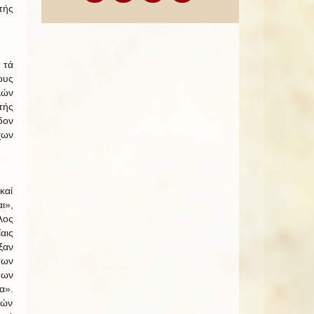
τής
 τά
ους
λών
τής
δον
χων
καί
ι»,
λος
αις
ξαν
των
των
α».
χών