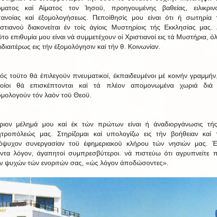
ματος καί Αίματος τον Ίησοϋ, προηγουμένης βαθείας, ειλικριν
τανοίας καί έξομολογήσεως. Πεποίθησίς μου είναι ότι ή σωτηρία 
ιστιανού διακονείται έν τοίς άγίοις Μυστηρίοις τής Εκκλησίας μας. 
ϋτο επιθυμία μου είναι νά συμμετέχουν οί Χριστιανοί εις τά Μυστήρια, ό
 ιδιαιτέρως εις τήν έξομολόγησιν καί τήν θ. Κοινωνίαν.
ός τοϋτο θά έπιλεγοϋν πνευματικοί, έκπαιδευμένοι μέ κοινήν γραμμήν,
οίοι θά επισκέπτονται καί τά πλέον απομονωμένα χωριά διά
ομολογούν τόν λαόν τοϋ Θεοϋ.
ριον μέλημά μου καί έκ τών πρώτων είναι ή άναδιοργάνωσις τής
τροπόλεώς μας. Στηρίζομαι καί υπολογίζω εις τήν βοήθειαν καί 
όψυχον συνεργασίαν τοϋ έφημεριακοϋ κλήρου τών νησιών μας. 
ντα λόγον, άγαπητοί συμπρεσβύτεροι. νά πιστεύω ότι αγρυπνείτε π
ν ψυχών τών ενοριτών σας, «ώς λόγον άποδώσοντες».