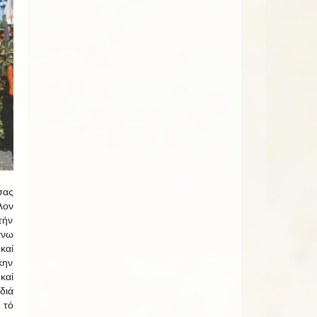
σας
λον
τήν
άνω
καί
κην
καί
διά
 τό