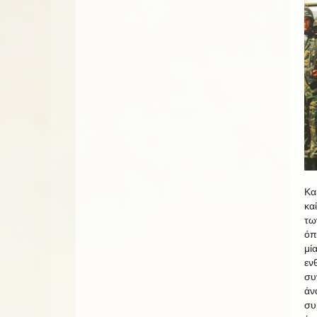
Κα
κα
τω
όπ
μί
εν
συ
άν
συ