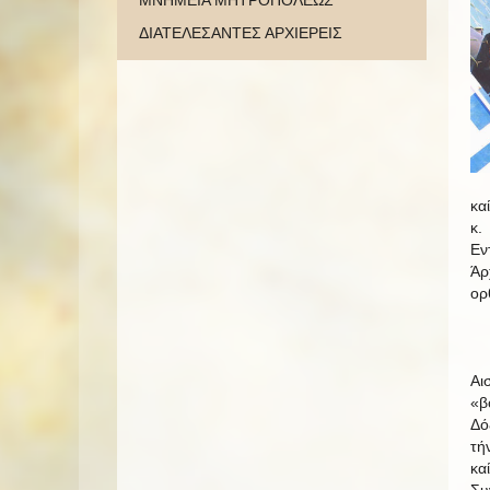
ΜΝΗΜΕΙΑ ΜΗΤΡΟΠΟΛΕΩΣ
ΔΙΑΤΕΛΕΣΑΝΤΕΣ ΑΡΧΙΕΡΕΙΣ
κα
κ.
Εν
Άρ
ορ
Αι
«β
Δό
τή
κα