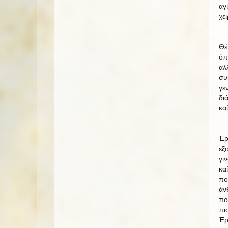
αγ
χε
Θέ
όπ
αλ
συ
γε
δι
κα
Έρ
εξ
γι
κα
πο
άν
πο
πι
Έρ