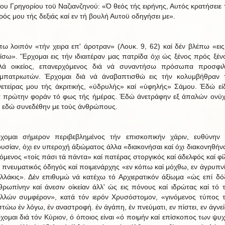
ίου Γρηγορίου τοϋ Ναζιανζηνού: «Ό θεός τής ειρήνης, Αυτός κρατήσειε 
ιρός μου τής δεξιάς καί εν τή βουλή Αυτοϋ οδηγήσει με».
τω λοιπόν «τήν χειρα επ' άροτραν» (Λουκ. 9, 62) καί δέν βλέπω «εις
ίσω». 'Έρχομαι εις τήν ιδιαιτέραν μας πατρίδα όχι ώς ξένος πρός ξέν
λά οικείος, επανερχόμενος διά νά συναντήσω πρόσωπα προσφι
μπατριωτών. Έρχομαι διά νά άναβαπτισθώ εις τήν κολυμβήθραν 
νετείρας μου τής άκριτικής, «ύδρυλής» καί «ύφηλής» Σάμου. Έδώ εί
ά πρώτην φοράν τό φως τής ήμέρας. Έδώ άνετράφην εξ άπαλών ονύ
ί εδώ συνεδέθην με τούς άνθρώπους.
χομαι σήμερον περιβεβλημένος τήν επισκοπικήν χάριν, ευθύνην 
ουσίαν, όχι εν υπεροχή άξιώματος άλλα «διακονήσαι καί όχι διακονηθήνα
νόμενος «τοίς πάσι τά πάντα» καί πατέρας στοργικός καί άδελφός καί φί
ί πνευματικός όδηγός καί ποιμενάρχης «εν κόπω καί μόχθω, εν άγρυπνί
λλάκις». Δέν επιθυμώ νά κατέχω τό Αρχιερατικόν άξίωμα «ώς επί δό
θρωπίνην καί άνεσιν οίκείαν άλλ' ώς εις πόνους καί ιδρώτας καί τό 
λλών συμφέρον», κατά τόν ιερόν Χρυσόστομον, «γινόμενος τύπος 
στώω έν λόγω, έν αναστροφή. έν άγάπη, έν πνεύματι, εν πίστει, εν άγνεί
χομαι διά τόν Κύριον, ό όποιος είναι «ό ποιμήν καί επίσκοπος των ψυ