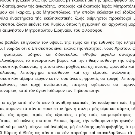
νόδου τής Εκκλησίας τής Ελλάδος μέ έκάλεσε διά τής τίμιας ψήφου της 
ν διαποίμανσιν τής άγιωτάτης, ιστορικής καί άκριτικής Ίεράς Μητροπόλ
μου καί Ικαρίας, μιας Μητροπόλεως, τήν οποίαν έκλέισαν καί εδόξα
γάλα άναστήματα τής εκκλησιαστικής ζωής αείμνηστοι προκάτοχοί 
ίσκοποι, ζώσαι εικόνες τοϋ Κυρίου, όπως ή ηγεμονική καί αρχοντική μο
ϋ άειμνήστου Μητροπολίτου Ειρηναίου του φιλοσόφου.
ω βαθεΐαν έπίγνωσιν τον ύψους, τής τιμής καί τής ευθύνης τής κλήσ
υ. Γνωρίζω ότι ό Επίσκοπος είναι εικόνα τής θεότητας, νους Χριστού, 
ί φωτισμός, οδηγός καί διδάσκαλος. «Φόβω μεγάλω συνέχομ
αλογιζόμένος τό πνευματικόν βάρος καί τήν ηθικήν ευθύνην τής ύψη
ισκοπικής διακονίας, ή όποία είναι μόχθος καί όχι άνεσις, φροντίδα καί 
όλαυσις, λειτούργημα υπεύθυνον καί οχι εξουσία ανέλεγκτη.
ισκοπικόν αξίωμα «έργον έστίν, ουκ άνεσις, φροντίς ου τρυφή, λειτουρ
εύθυνος, ουκ αρχή ανεξέταστος, πατρική κηδεμονία ου τυρανν
τονομία», κατά τόν άγιον Ισίδωρον τόν Πηλουσιώτην.
ς εποχήν κατά τήν όποιαν ό άντιθρησκευτικός, άντιεκκλησιαστικός ξη
βας σαρώνει τά πάντα, «ουκ εστιν ήμιν ή πάλη πρός αίμα καί σάρκα, α
ός τάς άρχάς, πρός τάς εξουσίας, πρός τούς κοσμοκράτορας 
ότους τοϋ αιώνος τούτου». Ακούω, όμως, τήν ενθαρρυντικήν φωνήν 
οϋ νά με καλή: «Ίσχνε καί άνδρίζου, μή δειλιάσης μηδέ φοβηθής, ότι μ
ϋ Κύριος ό Θεός εις πάντα ου εάν πορεύη» καί επαναλαμβάνω τό 