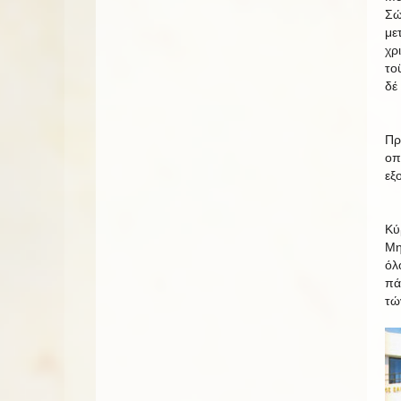
Σώ
με
χρ
το
δέ
Πρ
οπ
εξ
Κύ
Μη
όλ
πά
τώ