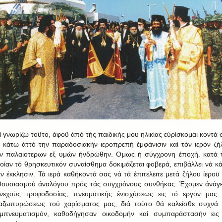
ί γνωρίζω τοϋτο, άφοϋ άπό τής παιδικής μου ηλικίας εύρίσκομαι κοντά 
ί κάτω άττό την παραδοσιακήν ιεροπρεπή έμφάνισιν καί τόν ιερόν ζή
ν παλαιοτερων εξ υμών ήνδρώθην. Ομως ή σύγχρονη έποχή. κατά 
οίαν τό θρησκευτικόν συναίσθημα δοκιμάζεται φοβερά, επιβάλλει νά κ
αν έκκλησιν. Τά ιερά καθήκοντά σας νά τά έπιτελειτε μετά ζήλου ίεροϋ 
θουσιασμού άναλόγου πρός τάς συγχρόνους συνθήκας. Έχομεν άνάγ
νεχοϋς τροφοδοσίας, πνευματικής ένισχύσεως εις τό εργον μας 
αζωπυρώσεως τοϋ χαρίσματος μας, διά τοϋτο θά καλείσθε συχνά 
μπνευματισμόν, καθοδήγησαν οικοδομήν καί συμπαράστασήν εις