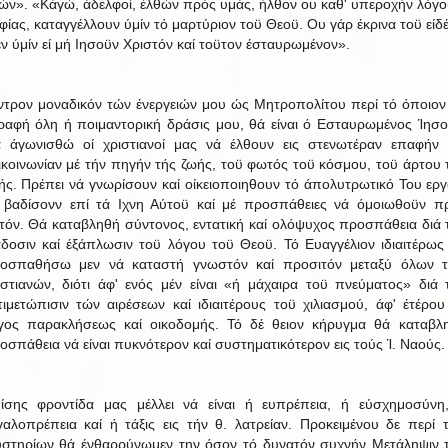
ών». «Κάγώ, άδελφοί, έλθών πρός υμάς, ήλθον ου καθ' υπεροχήν λόγο
φίας, καταγγέλλουν ύμίν τό μαρτύριον τοϋ Θεοϋ. Ου γάρ έκρινα τοϋ είδέ
 εν ύμίν εί μή Ιησοϋν Χριστόν καί τοϋτον έσταυρωμένον».
ντρον μοναδικόν τών ένεργειών μου ώς Μητροπολίτου περί τό όποιον
ραφή όλη ή ποιμαντορική δράσις μου, θά είναι ό Εσταυρωμένος Ίησο
 άγωνισθώ οί χριστιανοί μας νά έλθουν εις στενωτέραν επαφήν 
ικοινωνίαν μέ τήν πηγήν τής ζωής, τοϋ φωτός τοϋ κόσμου, τοϋ άρτου 
ής. Πρέπει νά γνωρίσουν καί οίκειοποιηθουν τό άπολυτρωτικό Του εργ
 βαδίσονν επί τά Ιχνη Αύτοϋ καί μέ προσπάθειες νά όμοιωθοϋν π
τόν. Θά καταβληθή σύντονος, εντατική καί ολόψυχος προσπάθεια διά 
άδοσιν καί έξάπλωσιν τοϋ λόγου τοϋ Θεοϋ. Τό Ευαγγέλιον ιδιαιτέρως
οσπαθήσω μεν νά καταστή γνωστόν καί προσιτόν μεταξύ όλων 
ιστιανών, διότι άφ' ενός μέν είναι «ή μάχαιρα τοϋ πνεύματος» διά 
τιμετώπισιν τών αιρέσεων καί ιδιαιτέρους τοϋ χιλιασμού, άφ' έτέρου
γος παρακλήσεως καί οικοδομής. Τό δέ θειον κήρυγμα θά καταβλ
οσπάθεια νά είναι πυκνότερον καί συστηματικότερον εις τούς Ί. Ναούς.
ίσης φροντίδα μας μέλλει νά είναι ή ευπρέπεια, ή εύσχημοσύνη
γαλοπρέπεια καί ή τάξις εις τήν θ. λατρείαν. Προκειμένου δε περί 
στηρίων θά ένθαρρύνωμεν την όσον τό δυνατόν συχνήν Μετάληψιν 