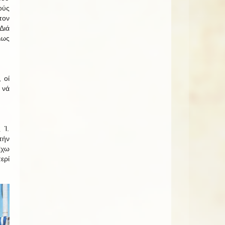
ούς
τον
Διά
λως
 οί
 νά
 Ί.
τήν
Έχω
ερί