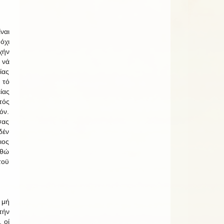
ναι
όχι
χήν
 νά
ίας
 τό
ίας
τός
όν.
σας
δέν
ιος
χθώ
τοϋ
 μή
τήν
 οί