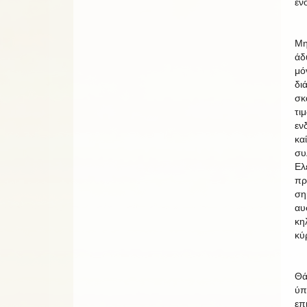
έν
Μη
άδ
μό
δι
σκ
τι
εν
κα
συ
Ελ
πρ
ση
αυ
κη
κύ
Θά
ύπ
επ