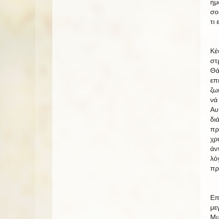
ημ
σο
τι
Κέ
στ
Θά
επ
ζω
νά
Αυ
δι
πρ
χρ
άν
λό
πρ
Επ
με
Μυ