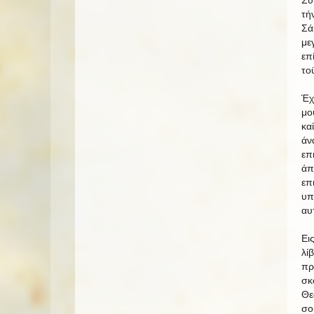
Συ
τή
Σά
με
επ
το
Έχ
μο
κα
άν
επ
άπ
επ
υπ
αυ
Ει
λί
πρ
σκ
Θε
σο