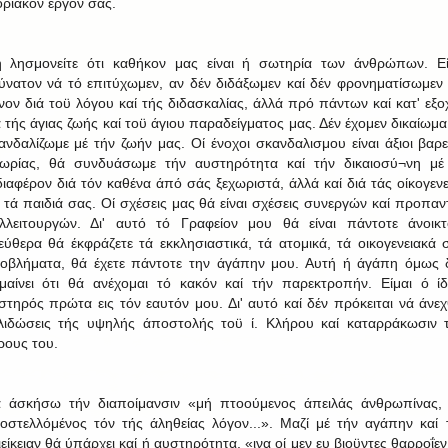
οριακόν εργον σας.
 λησμονείτε ότι καθήκον μας είναι ή σωτηρία των άνθρώπων. Εί
ύνατον νά τό επιτύχωμεν, αν δέν διδάξωμεν καί δέν φρονηματίσωμεν 
νον διά τοϋ λόγου καί τής διδασκαλίας, άλλά πρό πάντων καί κατ' εξο
ά τής άγιας ζωής καί τοϋ άγιου παραδείγματος μας. Δέν έχομεν δικαίωμα
ανδαλίζωμε μέ τήν ζωήν μας. Οί ένοχοι σκανδαλισμου είναι άξιοι βαρε
μωρίας, θά συνδυάσωμε τήν αυστηρότητα καί τήν δικαιοσύ¬νη μέ
διαφέρον διά τόν καθένα άπό σάς ξεχωριστά, άλλά καί διά τάς οίκογενε
ί τά παιδιά σας. Οί σχέσεις μας θά είναι σχέσεις συνεργών καί προπαν
λλειτουργών. Δι' αυτό τό Γραφείον μου θά είναι πάντοτε άνοικτ
εύθερα θά έκφράζετε τά εκκλησιαστικά, τά ατομικά, τά οικογενειακά 
οβλήματα, θά έχετε πάντοτε την άγάπην μου. Αυτή ή άγάπη όμως 
μαίνει ότι θά ανέχομαι τό κακόν καί τήν παρεκτροπήν. Είμαι ό ίδ
στηρός πρώτα εις τόν εαυτόν μου. Δι' αυτό καί δέν πρόκειται νά άνε
λιδώσεις τής υψηλής άποστολής τοϋ ί. Κλήρου καί καταρράκωσιν 
ρους του.
 άσκήσω τήν διαποίμανσιν «μή πτοούμενος άπειλάς άνθρωπίνας,
οστελλόμένος τόν τής άληθείας λόγον...». Μαζί μέ τήν αγάπην καί 
ιείκειαν θά ύπάρχει καί ή αυστηρότητα, «ινα οί μεν ευ βιοϋντες θαρροΐεν,