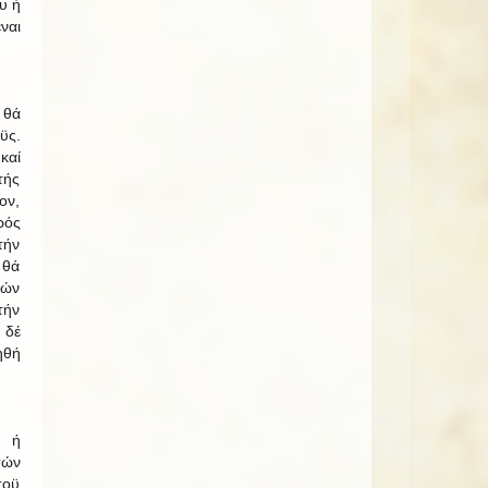
υ ή
ναι
 θά
ϋς.
καί
τής
ον,
ρός
τήν
 θά
τών
τήν
 δέ
ηθή
, ή
τών
τοϋ