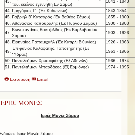
43.
1841 - 1843
του, έκεΐνος έγεννήθη Εν Σάμω)
44.
Γρηγόριος Γ'. (Έκ Κυδωνιων)
1843-1854
45.
Γαβριήλ Β' Κατσαρός (Έκ Βαθέος Σάμου)
1855 - 1900
46.
Αθανάσιος Καπουράλης (Έκ Πύργου Σάμου)
1900 - 1903
Κωνσταντίνος Βοντζαλίδης (Έκ Καρλοβασίου
47.
1903 - 1926
Σάμου)
48.
Ειρηναίος Παπαμιχαήλ (Έκ Κατιρλι Βιθυνίας)
1926 - 1963
Έπιφάνιος Καλαφάτης, Τοποτηρητής (Εξ
49.
1963 - 1966
'Ύδρας)
50.
Παντελεήμων Χρυσοφάκης (Εξ Αθηνών)
1966 - 1974
51.
Παντελεήμων Μπαρδάκος (Εξ Ερμιόνης)
1974 - 1995
Εκτύπωση
Email
ΙΕΡΕΣ ΜΟΝΕΣ
Ιερές Μονές Σάμου
Ανδρώες Ιερές Μονές Σάμου