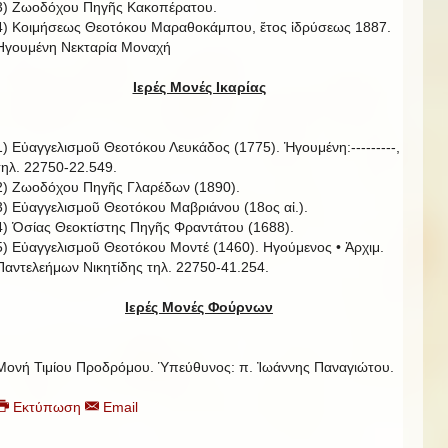
3) Ζωοδόχου Πηγῆς Κακοπέρατου.
4) Κοιμήσεως Θεοτόκου Μαραθοκάμπου, ἔτος ἱδρύσεως 1887.
Ηγουμένη Νεκταρία Μοναχή
Ιερές Μονές Ικαρίας
1) Εὐαγγελισμοῦ Θεοτόκου Λευκάδος (1775). Ἡγουμένη:---------,
τηλ. 22750-22.549.
2) Ζωοδόχου Πηγῆς Γλαρέδων (1890).
3) Εὐαγγελισμοῦ Θεοτόκου Μαβριάνου (18ος αἰ.).
4) Ὁσίας Θεοκτίστης Πηγῆς Φραντάτου (1688).
5) Εὐαγγελισμοῦ Θεοτόκου Μοντέ (1460). Ηγούμενος • Ἀρχιμ.
Παντελεήμων Νικητίδης τηλ. 22750-41.254.
Ιερές Μονές Φούρνων
Μονή Τιμίου Προδρόμου. Ὑπεύθυνος: π. Ἰωάννης Παναγιώτου.
Εκτύπωση
Email