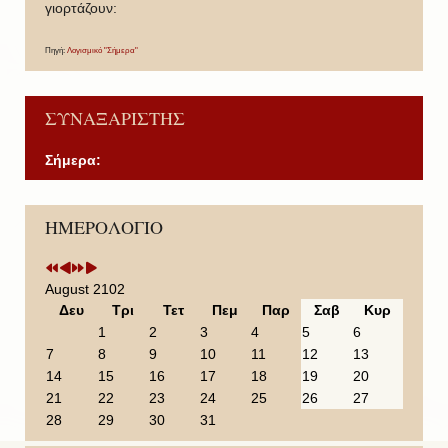
γιορτάζουν:
Πηγή:
Λογισμικό "Σήμερα"
ΣΥΝΑΞΑΡΙΣΤΗΣ
Σήμερα:
P
P
N
N
ΗΜΕΡΟΛΟΓΙΟ
r
r
e
e
e
e
x
x
v
v
t
t
i
i
Y
M
August 2102
o
o
e
o
Δευ
Τρι
Τετ
Πεμ
Παρ
Σαβ
Κυρ
u
u
a
n
1
2
3
4
5
6
s
s
r
t
7
8
9
10
11
12
13
Y
M
h
14
15
16
17
18
19
20
e
o
21
22
23
24
25
26
27
a
n
28
29
30
31
r
t
h