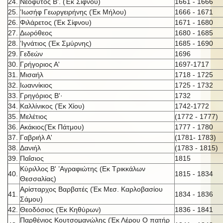
24.
Νεόφυτος Β'. (Έκ Σίφνου)
1661 - 1666
25.
’Ιωσήφ Γεωργειρήνης (Έκ Μήλου)
1666 - 1671
26.
Φιλάρετος (Έκ Σίφνου)
1671 - 1680
27.
Δωρόθεος
1680 - 1685
28.
’Ιγνάτιος (Έκ Σμύρνης)
1685 - 1690
29.
Γεδεών
1696
30.
Γρήγοριος Α'
1697-1717
31.
Μισαήλ
1718 - 1725
32.
Ιωαννίκιος
1725 - 1732
33.
Γρηγόριος Β'·
1732
34.
Καλλίνικος (Έκ Χίου)
1742-1772
35.
Μελέτιος
(1772 - 1777)
36.
Ακάκιος(Έκ Πάτμου)
1777 - 1780
37.
Γαβριήλ Α'
(1781- 1783)
38.
Δανιήλ
(1783 - 1815)
39.
Παΐσιος
1815
Κύριλλος Β' ’Αγραφιώτης (Εκ Τρικκάλων
40.
1815 - 1834
Θεσσαλίας)
Αρίσταρχος Βαρβατές (Έκ Μεσ. Καρλοβασίου
41.
1834 - 1836
Σάμου)
42.
Θεοδόσιος (Έκ Κηθύρων)
1836 - 1841
Παρθένιος Κουτσομανώλης (Έκ Λέρου Ο πατήρ