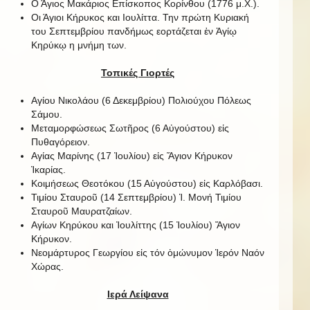
Ο Άγιος Μακάριος Επίσκοπος Κορίνθου (1776 μ.Χ.).
Οι Άγιοι Κήρυκος και Ιουλίττα. Την πρώτη Κυριακή
του Σεπτεμβρίου πανδήμως εορτάζεται ἐν Ἁγίῳ
Κηρύκῳ η μνήμη των.
Τοπικές Γιορτές
Αγίου Νικολάου (6 Δεκεμβρίου) Πολιούχου Πόλεως
Σάμου.
Μεταμορφώσεως Σωτῆρος (6 Αὐγούστου) εἰς
Πυθαγόρειον.
Αγίας Μαρίνης (17 Ἰουλίου) εἰς Ἅγιον Κήρυκον
Ἰκαρίας.
Κοιμήσεως Θεοτόκου (15 Αὐγούστου) εἰς Καρλόβασι.
Τιμίου Σταυροῦ (14 Σεπτεμβρίου) Ἱ. Μονή Τιμίου
Σταυροῦ Μαυρατζαίων.
Αγίων Κηρύκου και Ἰουλίττης (15 Ἰουλίου) Ἅγιον
Κήρυκον.
Νεομάρτυρος Γεωργίου εἰς τόν ὁμώνυμον Ἱερόν Ναόν
Χώρας.
Ιερά Λείψανα