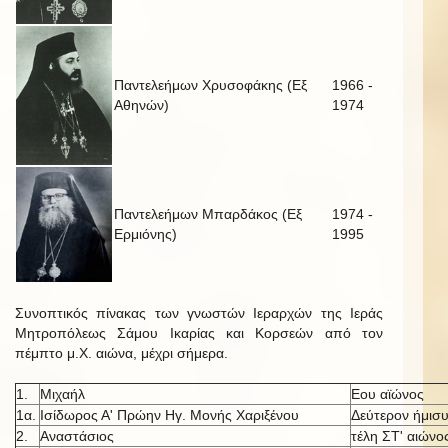
Παντελεήμων Χρυσοφάκης (Εξ
1966 -
Αθηνών)
1974
Παντελεήμων Μπαρδάκος (Εξ
1974 -
Ερμιόνης)
1995
Συνοπτικός πίνακας των γνωστών Ιεραρχών της Ιεράς
Μητροπόλεως Σάμου Ικαρίας και Κορσεών από τον
πέμπτο μ.Χ. αιώνα, μέχρι σήμερα.
1.
Μιχαήλ
Εου αϊώνος
1α.
Ισίδωρος Α' Πρώην Ηγ. Μονής Χαριξένου
Δεύτερον ήμισυ
2.
Αναστάσιος
τέλη ΣΤ' αιώνο