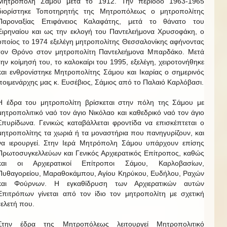
Μητρόπολη Σάμου μετά το 1912. Την περίοδο 1963-1965
διορίστηκε Τοποτηρητής της Μητροπόλεως ο μητροπολίτης
Παροναξίας Επιφάνειος Καλαφάτης, μετά το θάνατο του
Ειρηναίου και ως την εκλογή του Παντελεήμονα Χρυσοφάκη, ο
οποίος το 1974 εξελέγη μητροπολίτης Θεσσαλονίκης αφήνοντας
τον Θρόνο στον μητροπολίτη Παντελεήμονα Μπαρδάκο. Μετά
την κοίμησή του, το καλοκαίρι του 1995, εξελέγη, χειροτονήθηκε
και ενθρονίστηκε Μητροπολίτης Σάμου και Ικαρίας ο σημερινός
ποιμενάρχης μας κ. Ευσέβιος, Σάμιος από το Παλαιό Καρλόβασι.
Η έδρα του μητροπολίτη βρίσκεται στην πόλη της Σάμου με
μητροπολιτικό ναό τον άγιο Νικόλαο και καθεδρικό ναό τον άγιο
Σπυρίδωνα. Γενικώς καταβάλλεται φροντίδα να επισκέπτεται ο
μητροπολίτης τα χωριά ή τα μοναστήρια που πανηγυρίζουν, και
να ιερουργεί. Στην Ιερά Μητρόπολη Σάμου υπάρχουν επίσης
Πρωτοσυγκελλεύων και Γενικός Αρχιερατικός Επίτροπος, καθώς
και οι Αρχιερατικοί Επίτροποι Σάμου, Καρλοβασίων,
Πυθαγορείου, Μαραθοκάμπου, Αγίου Κηρύκου, Ευδήλου, Ραχών
και Φούρνων. Η εγκαθίδρυση των Αρχιερατικών αυτών
Επιτρόπων γίνεται από τον ίδιο τον μητροπολίτη με σχετική
τελετή που.
Στην έδρα της Μητροπόλεως λειτουργεί Μητροπολιτικό