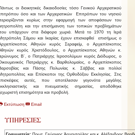
Πάντως οι διοικητικές δικαιοδοσίες τόσο Γενικού Αρχιερατικού
επιτρόπου όσο και των Αρχιερατικών Επιτρόπων του νησιού
περιορίζονται κυρίως στην εφαρμογή των αποφάσεων του
μητροπολίτη και την επισήμανση των τοπικών προβλημάτων
που υπάρχουν στα διάφορα χωριά. Μετά το 1970 τη Ιερά
Μητρόπολη Σάμου και Ικαρίας έχουν επισκεφθεί επισήμως ο
Αρχιεπίσκοπος Αθηνών κυρός Σεραφείμ, ο Αρχιεπίσκοπος
Αθηνών κυρός Χριστόδουλος, ο Αρχιεπίσκοπος Αθηνών κ.
Ιερώνυμος Β΄, ο Πατριάρχης Ιεροσολύμων κυρός Διόδωρος, ο
Οικουμενικός Πατριάρχης κ. Βαρθολομαίος, ο Αρχιεπίσκοπος
Βαρσοβίας και Πάσης Πολωνίας κ. Σάββας και πολλοί
Μητροπολίτες και Επίσκοποι της Ορθοδόξου Εκκλησίας. Στις
επισκέψεις αυτές, που αποτέλεσαν γεγονότα μεγάλης
εκκλησιαστικής και πνευματικής σημασίας, αποδόθηκε
ξεχωριστή επισημότητα και προβολή.
Εκτύπωση
Email
ΥΠΗΡΕΣΙΕΣ
Γραμματεία:
Πρωτ. Γεώργιος Ἀρχοντούλης και κ. Αλέξανδρος Βαρβ