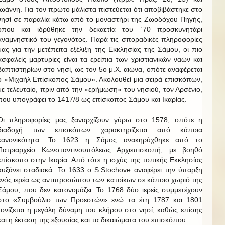
Ιωάννη. Για τον πρώτο μάλιστα πιστεύεται ότι αποβιβάστηκε στο
νησί σε παραλία κάτω από το μοναστήρι της Ζωοδόχου Πηγής,
όπου και ιδρύθηκε την δεκαετία του ΄70 προσκυνητάρι
αναμνηστικό του γεγονότος. Παρά τις σποραδικές πληροφορίες
μας για την μετέπειτα εξέλιξη της Εκκλησίας της Σάμου, οι πιο
ασφαλείς μαρτυρίες είναι τα ερείπια των χριστιανικών ναών και
βαπτιστηρίων στο νησί, ως τον 5ο μ.Χ. αιώνα, οπότε αναφέρεται
ο «Μιχαήλ Επίσκοπος Σάμου». Ακολουθεί μια σειρά επισκόπων,
με τελευταίο, πριν από την «ερήμωση» του νησιού, τον Αρσένιο,
που υπογράφει το 1417/8 ως επίσκοπος Σάμου και Ικαρίας.
Οι πληροφορίες μας ξαναρχίζουν γύρω στο 1578, οπότε η
διαδοχή των επισκόπων χαρακτηρίζεται από κάποια
κανονικότητα. Το 1623 η Σάμος ανακηρύχθηκε από το
Πατριαρχείο Κωνσταντινουπόλεως Αρχιεπισκοπή, με βοηθό
επίσκοπο στην Ικαρία. Από τότε η ισχύς της τοπικής Εκκλησίας
αυξάνει σταδιακά. Το 1633 ο S.Stochove αναφέρει την ύπαρξη
ενός ιερέα ως αντιπροσώπου των κατοίκων σε κάποιο χωριό της
Σάμου, που δεν κατονομάζει. Το 1768 δύο ιερείς συμμετέχουν
στο «Συμβούλιο των Προεστών» ενώ τα έτη 1787 και 1801
τονίζεται η μεγάλη δύναμη του κλήρου στο νησί, καθώς επίσης
και η έκταση της εξουσίας και τα δικαιώματα του επισκόπου.