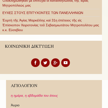
Ὁλοκληρώθηκαν μὲ ἐπιτυχία οἱ κατασκηνώσεις τῆς Ἱερᾶς
Μητροπόλεώς μας
ΕΥΧΕΣ ΣΤΟΥΣ ΕΠΙΤΥΧΟΝΤΕΣ ΤΩΝ ΠΑΝΕΛΛΗΝΙΩΝ
Ἑορτὴ τῆς Ἁγίας Μαρκέλλης καὶ 31η ἐπέτειος τῆς εἰς
Ἐπίσκοπον Χειροτονίας τοῦ Σεβασμιωτάτου Μητροπολίτου μας
κ.κ. Εὐσεβίου
ΚΟΙΝΩΝΙΚΗ ΔΙΚΤΥΩΣΗ
ΑΓΙΟΛΟΓΙΟΝ
η ημέρα,
η εβδομάδα του έτους
Άυριο