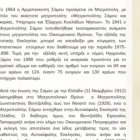
Το 1864 η Αρχιεπισκοπή Σάμου προάγεται σε Μητρόπολη, με
τίτλο του εκάστοτε μητροπολίτη: «Μητροπολίτης Σάμου και
Ικαρίας, Υπέρτιμος και Έξαρχος Κυκλάδων Νήσων». Το 1841 ο
Μητροπολίτης Σάμου τοποθετήθηκε τεσσαρακοστός ανάμεσα
στους μητροπολίτες του Οικουμενικού Θρόνου. Την εξέλιξη της
τοπικής Εκκλησίας μπορεί να καταδείξει μια σύγκριση των
στατιστικών στοιχείων που διαθέτουμε για την περίοδο 1875-
1898. Τομή για την εξέλιξη αυτή υπήρξε ο νόμος Ηγεμονίας
Σάμου του 1888 που ρύθμιζε τα αναγκαία προσόντα για το
ιερατικό αξίωμα και καθόριζε τον αριθμό των ενοριών σε 69 και
των ιερέων σε 124, έναντι 75 ενοριών και 130 ιερέων που
υπήρχαν παλαιότερα.
Μετά την ένωση της Σάμου με την Ελλάδα (11 Νοεμβρίου 1912)
διατηρήθηκε στο Μητροπολιτικό Θρόνο ο Μητροπολίτης
Κωνσταντίνος Βοντζαλίδης έως τον θάνατό του (1926), ενώ ο
Μητροπολίτης Σάμου εντάχθηκε στην Αυτοκέφαλη Εκκλησία της
Ελλάδος. Ο διάδοχος όμως του Βοντζαλίδη Ειρηναίος
Παπαμιχαήλ ανήκε στο κλίμα του Οικουμενικού Πατριαρχείου και
η εκλογή του αποτέλεσε ένα είδος μετάβασης προς το νέο
καθεστώς της Αυτοκέφαλης Εκκλησίας, όπου ανήκε και η