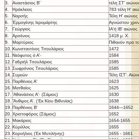
3.
Αναστάσιος Β'
τέλη ΣΤ' αιώνο
4.
Ηράκλειος
783 τέλη Η' αι
5.
Ναρσής
Τέλη Η' αιώνος
6.
Έρμογένης Ιερομάρτης
Αγνώστου χρον
7.
Γεώργιος
ΙΑ'ή IB' αι
ώνος
8.
Αρσένιος
1418 μ. X.
9.
Μαρτύριος
Πιθανόν προ τ
10.
Κωνσταντίνος Τιτουλάριος
1472
11.
Νεόφυτος ό Α'·
1584
12.
Γα6ριήλ Τιτουλάριος
1585
13.
Σωφρόνιος Τιτουλάριος
1585
14.
Συμεών
Τέλη ΙΣΤ'. Αϊών
15.
Παρθένιος Α'
1623
16.
Ματθαίος
1625
17.
’Αθανάσιος Α'· (Σάμιος)
1630
18.
’Άνθιμος Α'. (’Εκ Κίου Βιθυνίας)
1638
19.
Παρθένιος Β'
1644—1652
20.
Χριστοφόρος (Σάμιος)
1652
21.
Μακάριος
1654-1655
22.
Κύριλλος
1655
23.
Κορνήλιος (Έκ Μυτιλήνης)
1655 - 1661