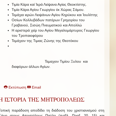
Τιμία Κάρα καί Ἱερά Λείψανα Αγίας Θεοκτίστης.
Τιμία Κάρα Αγίου Γεωργίου ἐκ Χώρας Σάμου.
Τεμάχια ιερών Λειψάνων Αγίου Κηρύκου και Ἰουλίττης
Οσίων Κολλυβάδων πατέρων Γρηγορίου του
Γραβανού, Σισώη Πνευματικού και Απολλώ
Η αριστερά χείρ του Αγίου Μεγαλομάρτυρος Γεωργίου
του Τροπαιοφόρου
Τεμάχιον της Τιμιας Ζώνης της Θεοτόκου
Τεμαχιον Τιμίου Ξυλου και
διαφόρων άλλων Αγίων.
Εκτύπωση
Email
Η ΙΣΤΟΡΙΑ ΤΗΣ ΜΗΤΡΟΠΟΛΕΩΣ
Τοπική παράδοση αποδίδει τη διάδοση του χριστιανισμού στη
Σάμο στους Αποστόλους Παύλο (πρβλ. Πραξ. 20, 15) και