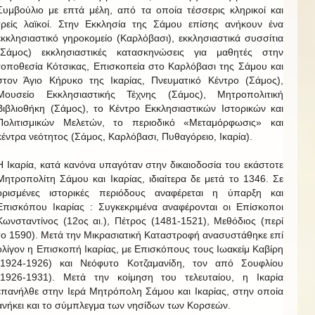
Συμβούλιο με επτά μέλη, από τα οποία τέσσερις κληρικοί και
τρείς λαϊκοί. Στην Εκκλησία της Σάμου επίσης ανήκουν ένα
εκκλησιαστικό γηροκομείο (Καρλόβασι), εκκλησιαστικά συσσίτια
(Σάμος) εκκλησιαστικές κατασκηνώσεις για μαθητές στην
τοποθεσία Κότσικας, Επισκοπεία στο Καρλόβασι της Σάμου και
στον Άγιο Κήρυκο της Ικαρίας, Πνευματικό Κέντρο (Σάμος),
Μουσείο Εκκλησιαστικής Τέχνης (Σάμος), Μητροπολιτική
Βιβλιοθήκη (Σάμος), το Κέντρο Εκκλησιαστικών Ιστορικών και
Πολιτισμικών Μελετών, το περιοδικό «Μεταμόρφωσις» και
κέντρα νεότητος (Σάμος, Καρλόβασι, Πυθαγόρειο, Ικαρία).
Η Ικαρία, κατά κανόνα υπαγόταν στην δικαιοδοσία του εκάστοτε
Μητροπολίτη Σάμου και Ικαρίας, ιδιαίτερα δε μετά το 1346. Σε
ορισμένες ιστορικές περιόδους αναφέρεται η ύπαρξη και
Επισκόπου Ικαρίας : Συγκεκριμένα αναφέρονται οι Επίσκοποι
Κωνσταντίνος (12ος αι.), Πέτρος (1481-1521), Μεθόδιος (περί
το 1590). Μετά την Μικρασιατική Καταστροφή ανασυστάθηκε επί
ολίγον η Επισκοπή Ικαρίας, με Επισκόπους τους Ιωακείμ Καβίρη
(1924-1926) και Νεόφυτο Κοτζαμανίδη, τον από Σουφλίου
(1926-1931). Μετά την κοίμηση του τελευταίου, η Ικαρία
επανήλθε στην Ιερά Μητρόπολη Σάμου και Ικαρίας, στην οποία
ανήκει και το σύμπλεγμα των νησίδων των Κορσεών.