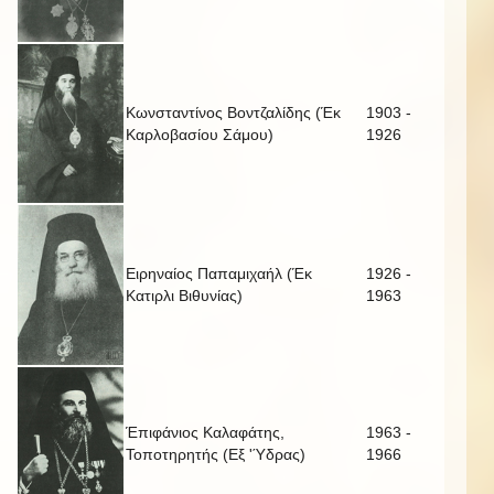
Κωνσταντίνος Βοντζαλίδης (Έκ
1903 -
Καρλοβασίου Σάμου)
1926
Ειρηναίος Παπαμιχαήλ (Έκ
1926 -
Κατιρλι Βιθυνίας)
1963
Έπιφάνιος Καλαφάτης,
1963 -
Τοποτηρητής (Εξ 'Ύδρας)
1966