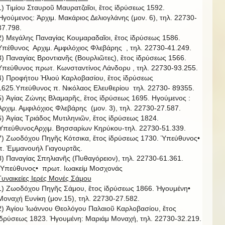
1) Τιμίου Σταυροῦ Μαυρατζαῖοι, ἔτος ἱδρύσεως 1592.
Ἡγούμενος: Ἀρχιμ. Μακάριος Δελιογλάνης (μον. 6), τηλ. 22730-
37.798.
2) Μεγάλης Παναγίας Κουμαραδαῖοι, ἔτος ἱδρύσεως 1586.
Υπέθυνος Αρχιμ. Αμφιλόχιος Φλεβάρης , τηλ. 22730-41.249.
3) Παναγίας Βροντιανῆς (Βουρλιῶτες), ἔτος ἱδρύσεως 1566.
Υπεύθυνος πρωτ. Κωνσταντίνος Λάνδορυ , τηλ. 22730-93.255.
4) Προφήτου Ἠλιού Καρλοβασίου, ἔτος ἱδρύσεως
1625.Υπεύθυνος π. Νικόλαος Ελευθερίου τηλ. 22730- 89355.
5) Ἁγίας Ζώνης Βλαμαρῆς, ἔτος ἱδρύσεως 1695. Ηγούμενος :
Ἀρχιμ. Αμφιλόχιος Φλεβάρης (μον. 3), τηλ. 22730-27.587.
6) Ἁγίας Τριάδος Μυτιληνιῶν, ἔτος ἱδρύσεως 1824.
ὙπεύθυνοςΑρχιμ. Βησσαρίων Κηρύκου-τηλ. 22730-51.339.
7) Ζωοδόχου Πηγῆς Κότσικα, ἔτος ἱδρύσεως 1730. Ὑπεύθυνος•
π. Ἐμμανουήλ Γιαγουρτᾶς.
8) Παναγίας Σπηλιανῆς (Πυθαγόρειον), τηλ. 22730-61.361.
῾Υπεύθυνος• πρωτ. Ιωακείμ Μοσχονάς
Γυναικείες Ιερές Μονές Σάμου
1) Ζωοδόχου Πηγῆς Σάμου, ἔτος ἱδρύσεως 1866. Ἡγουμένη•
Μοναχή Ευνίκη (μον.15), τηλ. 22730-27.582.
2) Ἁγίου Ἰωάννου Θεολόγου Παλαιοῦ Καρλοβασίου, ἔτος
ἱδρύσεως 1823. Ἡγουμένη: Μαριάμ Μοναχή, τηλ. 22730-32.219.