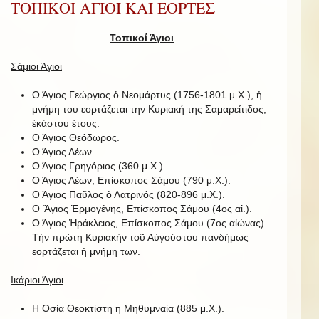
ΤΟΠΙΚΟΙ ΑΓΙΟΙ ΚΑΙ ΕΟΡΤΕΣ
Τοπικοί Άγιοι
Σάμιοι Άγιοι
Ο Άγιος Γεώργιος ὁ Νεομάρτυς (1756-1801 μ.Χ.), ἡ
μνήμη του εορτάζεται την Κυριακή της Σαμαρείτιδος,
ἑκάστου ἔτους.
Ο Άγιος Θεόδωρος.
Ο Άγιος Λέων.
Ο Άγιος Γρηγόριος (360 μ.Χ.).
Ο Άγιος Λέων, Επίσκοπος Σάμου (790 μ.Χ.).
Ο Άγιος Παῦλος ὁ Λατρινός (820-896 μ.Χ.).
Ο Ἅγιος Ἑρμογένης, Επίσκοπος Σάμου (4ος αἰ.).
Ο Άγιος Ἡράκλειος, Επίσκοπος Σάμου (7ος αἰώνας).
Τήν πρώτη Κυριακήν τοῦ Αὐγούστου πανδήμως
εορτάζεται ἡ μνήμη των.
Ικάριοι Άγιοι
Η Οσία Θεοκτίστη η Μηθυμναία (885 μ.Χ.).