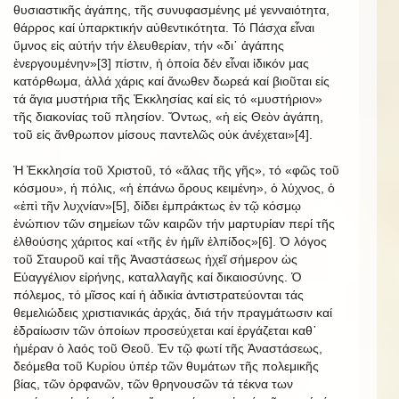
θυσιαστικῆς ἀγάπης, τῆς συνυφασμένης μέ γενναιότητα,
θάρρος καί ὑπαρκτικήν αὐθεντικότητα. Τό Πάσχα εἶναι
ὕμνος εἰς αὐτήν τήν ἐλευθερίαν, τήν «δι᾿ ἀγάπης
ἐνεργουμένην»[3] πίστιν, ἡ ὁποία δέν εἶναι ἰδικόν μας
κατόρθωμα, ἀλλά χάρις καί ἄνωθεν δωρεά καί βιοῦται εἰς
τά ἅγια μυστήρια τῆς Ἐκκλησίας καί εἰς τό «μυστήριον»
τῆς διακονίας τοῦ πλησίον. Ὄντως, «ἡ εἰς Θεὸν ἀγάπη,
τοῦ εἰς ἄνθρωπον μίσους παντελῶς οὐκ ἀνέχεται»[4].
Ἡ Ἐκκλησία τοῦ Χριστοῦ, τό «ἅλας τῆς γῆς», τό «φῶς τοῦ
κόσμου», ἡ πόλις, «ἡ ἐπάνω ὄρους κειμένη», ὁ λύχνος, ὁ
«ἐπὶ τῆν λυχνίαν»[5], δίδει ἐμπράκτως ἐν τῷ κόσμῳ
ἐνώπιον τῶν σημείων τῶν καιρῶν τήν μαρτυρίαν περί τῆς
ἐλθούσης χάριτος καί «τῆς ἐν ἡμῖν ἐλπίδος»[6]. Ὁ λόγος
τοῦ Σταυροῦ καί τῆς Ἀναστάσεως ἠχεῖ σήμερον ὡς
Εὐαγγέλιον εἰρήνης, καταλλαγῆς καί δικαιοσύνης. Ὁ
πόλεμος, τό μῖσος καί ἡ ἀδικία ἀντιστρατεύονται τάς
θεμελιώδεις χριστιανικάς ἀρχάς, διά τήν πραγμάτωσιν καί
ἑδραίωσιν τῶν ὁποίων προσεύχεται καί ἐργάζεται καθ᾿
ἡμέραν ὁ λαός τοῦ Θεοῦ. Ἐν τῷ φωτί τῆς Ἁναστάσεως,
δεόμεθα τοῦ Κυρίου ὑπέρ τῶν θυμάτων τῆς πολεμικῆς
βίας, τῶν ὀρφανῶν, τῶν θρηνουσῶν τά τέκνα των