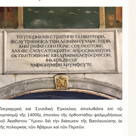
Πατριαρχικὴ καὶ Συνοδικὴ Ἐγκύκλιος ἀπολυθεῖσα ἐπὶ τῷ
ἑορτασμῷ τῆς 1400ῆς ἐπετείου τῆς ὀρθοστάδην ψαλμῳδήσεως
τοῦ Ἀκαθίστου Ὕμνου διὰ τὴν διάσωσιν τῆς Βασιλευούσης ἐκ
τῆς πολιορκίας τῶν Ἀβάρων καὶ τῶν Περσῶν.