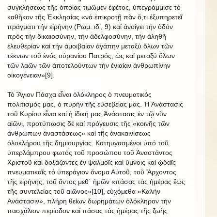
συγκλήσεως τῆς ὁποίας τιμῶμεν ἐφέτος, ὑπεγράμμισε τό
καθῆκον τῆς Ἐκκλησίας «νά ἐπικροτῇ πᾶν ὅ,τι ἐξυπηρετεῖ
πράγματι τήν εἰρήνην (Ρωμ. ιδ’, 9) καί ἀνοίγει τήν ὁδόν
πρός τήν δικαιοσύνην, τήν ἀδελφοσύνην, τήν ἀληθῆ
ἐλευθερίαν καί τήν ἀμοιβαίαν ἀγάπην μεταξύ ὅλων τῶν
τέκνων τοῦ ἑνός οὐρανίου Πατρός, ὡς καί μεταξύ ὅλων
τῶν λαῶν τῶν ἀποτελούντων τήν ἑνιαίαν ἀνθρωπίνην
οἰκογένειαν»[9].
Τό Ἅγιον Πάσχα εἶναι ὁλόκληρος ὁ πνευματικός
πολιτισμός μας, ὁ πυρήν τῆς εὐσεβείας μας. Ἡ Ἀνάστασις
τοῦ Κυρίου εἶναι καί ἡ ἰδική μας Ἀνάστασις ἐν τῷ νῦν
αἰῶνι, προτύπωσις δέ καί πρόγευσις τῆς «κοινῆς τῶν
ἀνθρώπων ἀναστάσεως» καί τῆς ἀνακαινίσεως
ὁλοκλήρου τῆς δημιουργίας. Κατηυγασμένοι ὑπό τοῦ
ὑπερλάμπρου φωτός τοῦ προσώπου τοῦ Ἀναστάντος
Χριστοῦ καί δοξάζοντες ἐν ψαλμοῖς καί ὕμνοις καί ᾠδαῖς
πνευματικαῖς τό ὑπεράγιον ὄνομα Αὐτοῦ, τοῦ Ἄρχοντος
τῆς εἰρήνης, τοῦ ὄντος μεθ᾿ ἡμῶν «πάσας τὰς ἡμέρας ἕως
τῆς συντελείας τοῦ αἰῶνος»[10], εὐχόμεθα «Καλήν
Ἀνάστασιν», πλήρη θείων δωρημάτων ὁλόκληρον τήν
πασχάλιον περίοδον καί πάσας τάς ἡμέρας τῆς ζωῆς