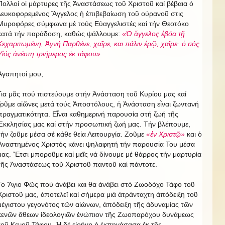
Πολλοί οἱ μάρτυρες τῆς Ἀναστάσεως τοῦ Χριστοῦ καί βέβαια ὁ
λευκοφορεμένος Ἄγγελος ἡ ἐπιβεβαίωση τοῦ οὐρανοῦ στις
Μυροφόρες σύμφωνα μέ τούς Εὐαγγελιστές καί τήν Θεοτόκο
κατά τήν παράδοση, καθώς ψάλλουμε:
«Ὁ ἄγγελος ἐβόα τῇ
Κεχαριτωμένη, Ἁγνή Παρθένε, χαῖρε, και πάλιν ἐρῷ, χαῖρε· ὁ σός
Υἱός ἀνέστη τριήμερος ἐκ τάφου».
Ἀγαπητοί μου,
Για μᾶς πού πιστεύουμε στήν Ἀνάσταση τοῦ Κυρίου μας καί
ζοῦμε αἰῶνες μετά τούς Ἀποστόλους, ἡ Ἀνάσταση εἶναι ζωντανή
πραγματικότητα. Εἶναι καθημερινή παρουσία στή ζωή τῆς
Ἐκκλησίας μας καί στήν προσωπική ζωή μας. Τήν βλέπουμε,
τήν ζοῦμε μέσα σέ κάθε θεία Λειτουργία. Ζοῦμε
«ἐν Χριστῷ»
και ὁ
Ἀναστημένος Χριστός κάνει ψηλαφητή τήν παρουσία Του μέσα
μας. Ἔτσι μποροῦμε καί μεῖς νά δίνουμε μέ θάρρος τήν μαρτυρία
τῆς Ἀναστάσεως τοῦ Χριστοῦ παντοῦ καί πάντοτε.
Το Ἅγιο Φῶς πού ἀνάβει και θα ἀνάβει στό Ζωοδόχο Τάφο τοῦ
Χριστοῦ μας, ἀποτελεῖ καί σήμερα μιά ἀτράνταχτη ἀπόδειξη τοῦ
μέγιστου γεγονότος τῶν αἰώνων, ἀπόδειξη τῆς ἀδυναμίας τῶν
κενῶν ἄθεων ἰδεολογιῶν ἐνώπιον τῆς Ζωοπαρόχου δυνάμεως
τοῦ Κενοῦ Τάφου. Ἡ δέ εἰρήνη ἡ ἐκπηγάσασα ἐκ τῆς