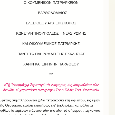
ΟΙΚΟΥΜΕΝΙΚΟΝ ΠΑΤΡΙΑΡΧΕΙΟΝ
+ ΒΑΡΘΟΛΟΜΑΙΟΣ
ΕΛΕῼ ΘΕΟΥ ΑΡΧΙΕΠΙΣΚΟΠΟΣ
ΚΩΝΣΤΑΝΤΙΝΟΥΠΟΛΕΩΣ – ΝΕΑΣ ΡΩΜΗΣ
ΚΑΙ ΟΙΚΟΥΜΕΝΙΚΟΣ ΠΑΤΡΙΑΡΧΗΣ
ΠΑΝΤΙ Τῼ ΠΛΗΡΩΜΑΤΙ ΤΗΣ ΕΚΚΛΗΣΙΑΣ
ΧΑΡΙΝ ΚΑΙ ΕΙΡΗΝΗΝ ΠΑΡΑ ΘΕΟΥ
***
«Τῇ Ὑπερμάχῳ Στρατηγῷ τὰ νικητήρια, ὡς λυτρωθεῖσα τῶν
δεινῶν, εὐχαριστήρια ἀναγράφω Σοι ἡ Πόλις Σου, Θεοτόκε!»
Ἐφέτος συμπληροῦνται χίλια τετρακόσια ἔτη ἀφ’ ὅτου, εἰς τιμὴν
τῆς Θεοτόκου, ἐψάλη ἐπισήμως ἐπ’ ἐκκλησίας, καὶ μάλιστα
ὀρθίων ἱσταμένων πάντων τῶν πιστῶν, τὸ σήμερον παγκοίνως