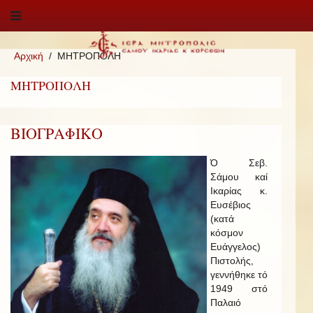
Αρχική
ΜΗΤΡΟΠΟΛΗ
ΜΗΤΡΟΠΟΛΗ
ΒΙΟΓΡΑΦΙΚΟ
Ό Σεβ.
Σάμου καί
Ικαρίας κ.
Ευσέβιος
(κατά
κόσμον
Ευάγγελος)
Πιστολής,
γεννήθηκε τό
1949 στό
Παλαιό