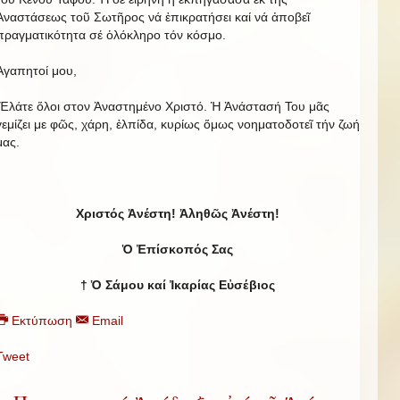
Ἀναστάσεως τοῦ Σωτῆρος νά ἐπικρατήσει καί νά ἀποβεῖ
πραγματικότητα σέ ὁλόκληρο τόν κόσμο.
Ἀγαπητοί μου,
Ἐλάτε ὅλοι στον Ἀναστημένο Χριστό. Ἡ Ἀνάστασή Του μᾶς
γεμίζει με φῶς, χάρη, ἐλπίδα, κυρίως ὅμως νοηματοδοτεῖ τήν ζωή
μας.
Χριστός Ἀνέστη! Ἀληθῶς Ἀνέστη!
Ὁ Ἐπίσκοπός Σας
† Ὁ Σάμου καί Ἰκαρίας Εὐσέβιος
Εκτύπωση
Email
Tweet