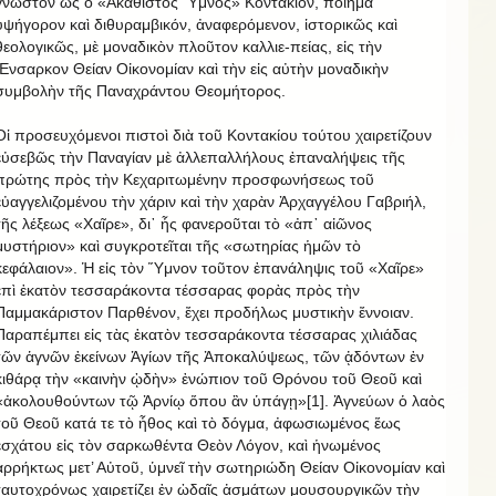
γνωστὸν ὡς ὁ «Ἀκάθιστος Ὕμνος» Κοντάκιον, ποίημα
ὑψήγορον καὶ διθυραμβικόν, ἀναφερόμενον, ἱστορικῶς καὶ
θεολογικῶς, μὲ μοναδικὸν πλοῦτον καλλιε-πείας, εἰς τὴν
Ἔνσαρκον Θείαν Οἰκονομίαν καὶ τὴν εἰς αὐτὴν μοναδικὴν
συμβολὴν τῆς Παναχράντου Θεομήτορος.
Οἱ προσευχόμενοι πιστοὶ διὰ τοῦ Κοντακίου τούτου χαιρετίζουν
εὐσεβῶς τὴν Παναγίαν μὲ ἀλλεπαλλήλους ἐπαναλήψεις τῆς
πρώτης πρὸς τὴν Κεχαριτωμένην προσφωνήσεως τοῦ
εὐαγγελιζομένου τὴν χάριν καὶ τὴν χαρὰν Ἀρχαγγέλου Γαβριήλ,
τῆς λέξεως «Χαῖρε», δι᾽ ἧς φανεροῦται τὸ «ἀπ᾽ αἰῶνος
μυστήριον» καὶ συγκροτεῖται τῆς «σωτηρίας ἡμῶν τὸ
κεφάλαιον». Ἡ εἰς τὸν Ὕμνον τοῦτον ἐπανάληψις τοῦ «Χαῖρε»
ἐπὶ ἑκατὸν τεσσαράκοντα τέσσαρας φορὰς πρὸς τὴν
Παμμακάριστον Παρθένον, ἔχει προδήλως μυστικὴν ἔννοιαν.
Παραπέμπει εἰς τὰς ἑκατὸν τεσσαράκοντα τέσσαρας χιλιάδας
τῶν ἁγνῶν ἐκείνων Ἁγίων τῆς Ἀποκαλύψεως, τῶν ᾀδόντων ἐν
κιθάρᾳ τὴν «καινὴν ᾠδὴν» ἐνώπιον τοῦ Θρόνου τοῦ Θεοῦ καὶ
«ἀκολουθούντων τῷ Ἀρνίῳ ὅπου ἂν ὑπάγῃ»[1]. Ἁγνεύων ὁ λαὸς
τοῦ Θεοῦ κατά τε τὸ ἦθος καὶ τὸ δόγμα, ἀφωσιωμένος ἕως
ἐσχάτου εἰς τὸν σαρκωθέντα Θεὸν Λόγον, καὶ ἡνωμένος
ἀρρήκτως μετ’ Αὐτοῦ, ὑμνεῖ τὴν σωτηριώδη Θείαν Οἰκονομίαν καὶ
ταυτοχρόνως χαιρετίζει ἐν ᾠδαῖς ᾀσμάτων μουσουργικῶν τὴν