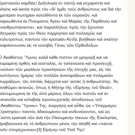
Χριστιανῶν καρδίας! Δοξολογία ἐν ταὐτῷ καὶ εὐχαριστία καὶ
δέησις καὶ ἱκεσία πρὸς τὸν «δι’ ἡμᾶς τοὺς ἀνθρώπους καὶ διὰ τὴν
ἡμετέραν σωτηρίαν κατελθόντα ἐκ τῶν οὐρανῶν, καὶ
σαρκωθέντα ἐκ Πνεύματος Ἁγίου καὶ Μαρίας τῆς Παρθένου καὶ
ἐνανθρωπήσαντα», καὶ παραλλήλως πρὸς τὴν ἔχουσαν
Μητρικὴν πρὸς τὸν Θεὸν παρρησίαν καὶ πολλαχῶς καὶ
πολυτρόπως πάντοτε τὴν κραταιὰν Αὐτῆς βοήθειαν καὶ σκέπην
δαψιλεύουσαν εἰς τὸ εὐσεβὲς Γένος τῶν Ὀρθοδόξων.
Ὁ Ἀκάθιστος Ὕμνος καλεῖ κάθε πιστὸν νὰ γρηγορῇ καὶ νὰ
παραμένῃ ὀρθὸς καὶ εὐσταλής, ἐν ταπεινώσει καὶ προσευχῇ,
ἐνώπιον τῶν μεγάλων προκλήσεων τῆς ἐποχῆς μας, εἰς τὰς
δυστήνους ἡμέρας τῶν πολλῶν ἀναταράξεων καὶ πολεμικῶν
συρράξεων, τὰς ὁποίας διέρχεται κατ’ αὐτὰς ἡ ἀνθρωπότης. Ἂς
δεηθῶμεν ἐκτενῶς, ὅπως ἡ Μήτηρ τῆς «Εἰρήνης τοῦ Θεοῦ»,
φιλοτιμουμένη ἐκ τῆς ἀπὸ μέρους ὅλων τῶν πιστῶν καὶ ἐν
κατανύξει καὶ εὐλαβείᾳ προσευχητικῆς ἀποδόσεως τοῦ
«Ἀκαθίστου Ὕμνου» Της, ἐνεργήσῃ καὶ αὖθις ὡς «Ὑπέρμαχος
Στρατηγὸς» παντὸς ἀδικουμένου καὶ κινδυνεύοντος, καὶ ὡς
Σκέπη κραταιὰ τῶν ἀνὰ τὴν Οἰκουμένην τέκνων τῆς Ἐκκλησίας,
βραβεύουσα εἰς τὸ ἀνθρώπινον γένος τὴν ἀληθῆ καὶ «πάντα
νοῦν ὑπερέχουσαν»[3] Εἰρήνην τοῦ Υἱοῦ Της!