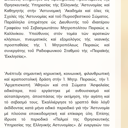
Θρησκευτικής Υπηρεσίας τής Ελληνικής 'Αστυνομίας καί
Καθηγητής στήν 'Αστυνομική 'Ακαδημία καί όλες τίς
Σχολές τής 'Αστυνομίας καί τοΰ Πυροσβεστικού Σώματος.
Παράλληλα ύπηρέτησε ώς Διευθυντής τοΰ ιδιαιτέρου
Γραφείου τοΰ Σεβασμιωτάτου Μητροπολίτου Πειραιώς κ.
Καλλινίκου. Υπεύθυνος στόν τομέα τών ιερατικών
κλήσεων, πνευματικός καί εξομολόγος τής νεανικής
προσπαθείας τής Ί. Μητροπόλεως Πειραιώς καί
συνεργάτης τοΰ Ραδιοφωνικού Σταθμού τής «Πειραϊκής
'Εκκλησίας».
'Ανέπτυξε σημαντική κηρυκτική, κοινωνική, φιλανθρωπική
καί ιεραποστολική δράση στήν Ί. Μητρ. Πειραιώς, τήν Ί.
'Αρχιεπισκοπή 'Αθηνών καί στά Σώματα 'Ασφαλείας
ειδικότερα, πού εργάστηκε μέ ενθουσιασμό καί
αύταπάρνηση. άποσπάσας τήν εκτίμηση, τήν αγάπη καί
τό σεβασμό τους. Έκαλλιέργησε τό γραπτό θείο λόγ0
έκδίδοντας κατά μήνα ειδικό περιοδικό γιά τήν 'Αστυνομία
μέ πλούσια εποικοδομητική καί επίκαιρη ύλη. Επίσης
ίδρυσε τό περιοδικό «Παλμοί της Θρησκευτικής
Υπηρεσίας της Ελληνικής Αστυνομίας». Δι' ενεργειών του