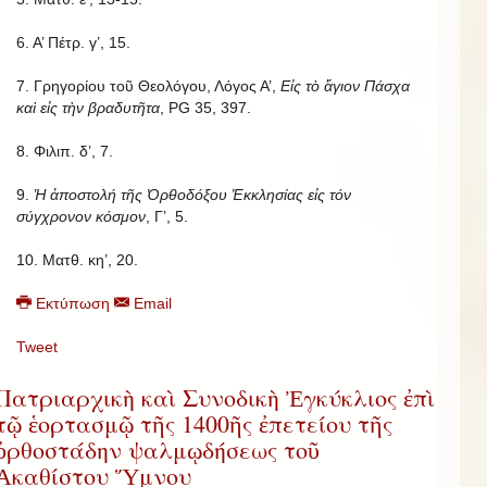
6. Α’ Πέτρ. γ’, 15.
7. Γρηγορίου τοῦ Θεολόγου, Λόγος Α’,
Εἰς τὸ ἅγιον Πάσχα
καὶ εἰς τὴν βραδυτῆτα
, PG 35, 397.
8. Φιλιπ. δ’, 7.
9.
Ἡ ἀποστολή τῆς Ὀρθοδόξου Ἐκκλησίας εἰς τόν
σύγχρονον κόσμον
, Γ’, 5.
10. Ματθ. κη’, 20.
Εκτύπωση
Email
Tweet
Πατριαρχικὴ καὶ Συνοδικὴ Ἐγκύκλιος ἐπὶ
τῷ ἑορτασμῷ τῆς 1400ῆς ἐπετείου τῆς
ὀρθοστάδην ψαλμῳδήσεως τοῦ
Ἀκαθίστου Ὕμνου