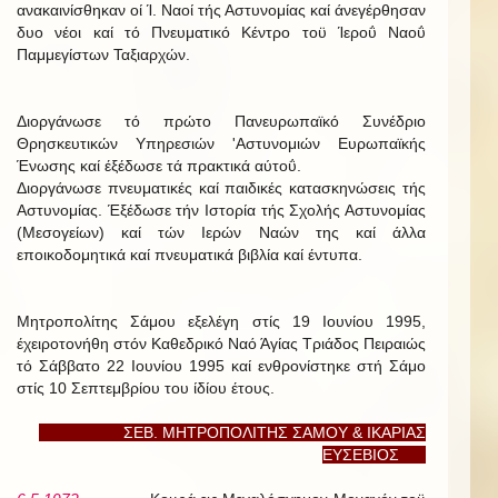
ανακαινίσθηκαν οί Ί. Ναοί τής Αστυνομίας καί άνεγέρθησαν
δυο νέοι καί τό Πνευματικό Κέντρο τοϋ Ίεροΰ Ναοΰ
Παμμεγίστων Ταξιαρχών.
Διοργάνωσε τό πρώτο Πανευρωπαϊκό Συνέδριο
Θρησκευτικών Υπηρεσιών 'Αστυνομιών Ευρωπαϊκής
Ένωσης καί έξέδωσε τά πρακτικά αύτοΰ.
Διοργάνωσε πνευματικές καί παιδικές κατασκηνώσεις τής
Αστυνομίας. Έξέδωσε τήν Ιστορία τής Σχολής Αστυνομίας
(Μεσογείων) καί τών Ιερών Ναών της καί άλλα
εποικοδομητικά καί πνευματικά βιβλία καί έντυπα.
Μητροπολίτης Σάμου εξελέγη στίς 19 Ιουνίου 1995,
έχειροτονήθη στόν Καθεδρικό Ναό Άγίας Τριάδος Πειραιώς
τό Σάββατο 22 Ιουνίου 1995 καί ενθρονίστηκε στή Σάμο
στίς 10 Σεπτεμβρίου του ίδίου έτους.
ΣΕΒ. ΜΗΤΡΟΠΟΛΙΤΗΣ ΣΑΜΟΥ & ΙΚΑΡΙΑΣ
ΕΥΣΕΒΙΟΣ