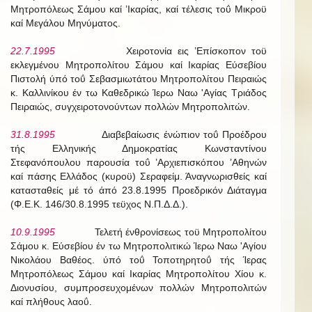
Μητροπόλεως Σάμου καί ’Ικαρίας, καί τέλεσις τοΰ Μικροϋ
καί Μεγάλου Μηνύματος.
22.7.1995
Χειροτονία εις ’Επίσκοπον τοϋ
εκλεγμένου Μητροπολίτου Σάμου καί Ικαρίας Εύσεβίου
Πιστολή ύπό τοΰ Σεβασμιωτάτου Μητροπολίτου Πειραιώς
κ. Καλλινίκου έν τω Καθεδρικώ Ίερω Ναω 'Αγίας Τριάδος
Πειραιώς, συγχειροτονούντων πολλών Μητροπολιτών.
31.8.1995
Διαβεβαίωσις ένώπιον τοΰ Προέδρου
τής Ελληνικής Δημοκρατίας Κωνσταντίνου
Στεφανόπουλου παρουσία τοΰ ’Αρχιεπισκόπου ’Αθηνών
καί πάσης Ελλάδος (κυροϋ) Σεραφείμ. Άναγνωρισθείς καί
κατασταθείς μέ τό άπό 23.8.1995 Προεδρικόν Διάταγμα
(Φ.Ε.Κ. 146/30.8.1995 τεϋχος Ν.Π.Δ.Δ.).
10.9.1995
Τελετή ένθρονίσεως τοϋ Μητροπολίτου
Σάμου κ. Εύσεβίου έν τω Μητροπολιτικώ Ίερω Ναω 'Αγίου
Νικολάου Βαθέος. ύπό τοΰ Τοποτηρητοΰ τής Ίερας
Μητροπόλεως Σάμου καί Ικαρίας Μητροπολίτου Χίου κ.
Διονυσίου, συμπροσευχομένων πολλών Μητροπολιτών
καί πλήθους λαοΰ.