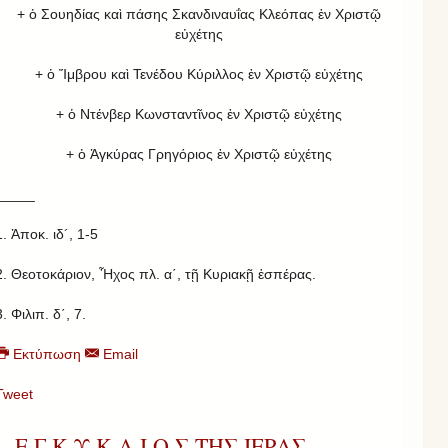
+ ὁ Σουηδίας καὶ πάσης Σκανδιναυΐας Κλεόπας ἐν Χριστῷ
εὐχέτης
+ ὁ Ἴμβρου καὶ Τενέδου Κύριλλος ἐν Χριστῷ εὐχέτης
+ ὁ Ντένβερ Κωνσταντῖνος ἐν Χριστῷ εὐχέτης
+ ὁ Ἀγκύρας Γρηγόριος ἐν Χριστῷ εὐχέτης
_____
1. Ἀποκ. ιδ´, 1-5
2. Θεοτοκάριον, Ἦχος πλ. α΄, τῇ Κυριακῇ ἑσπέρας.
3. Φιλιπ. δ΄, 7.
Εκτύπωση
Email
Tweet
Ε Γ Κ Υ Κ Λ Ι Ο Σ ΤΗΣ ΙΕΡΑΣ