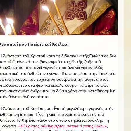
Ἀγαπητοί μου Πατέρες καί Ἀδελφοί,
Ἡ Ἀνάσταση τοῦ Χριστοῦ κατά τή διδασκαλία τῆςἘκκλησίας δεν
ἀποτελεῖ μόνο κάποιο βιογραφικό στοιχεῖο τῆς ζωῆς τοῦ
Θεανθρώπου· ἀποτελεῖ γεγονός πού ἀνοίγει νέα ἐντελῶς
προοπτική στό ἀνθρώπινο γένος. Βιώνεται μέσα στην Εκκλησία
ὡς ἕνα γεγονός πού ἔρχεται νά φανερώσει την ἀλήθεια στον
ὑποδουλωμένο στά ψεύτικα εἴδωλα κόσμο· νά φέρει τό φῶς
στόν σκοτισμένο ἄνθρωπο· νά δώσει χάρη στήν καταδικασμένη
στόν θάνατο ἀνθρωπότητα.
Ἡ Ἀνάσταση τοῦ Κυρίου μας εἶναι τό μεγαλύτερο γεγονός στήν
ἀνθρώπινη ἱστορία. Εἶναι ἡ νίκη τοῦ Χριστοῦ ἐναντίον τοῦ
θανάτου. Τό θεμέλιο πάνω στό ὁποῖο στηρίζεται ὁλόκληρη ἡ
Ἐκκλησία.
«Εἰ Χριστός οὐκἐγήγερται, ματαία ἡ πίστις ὑμῶν»
,