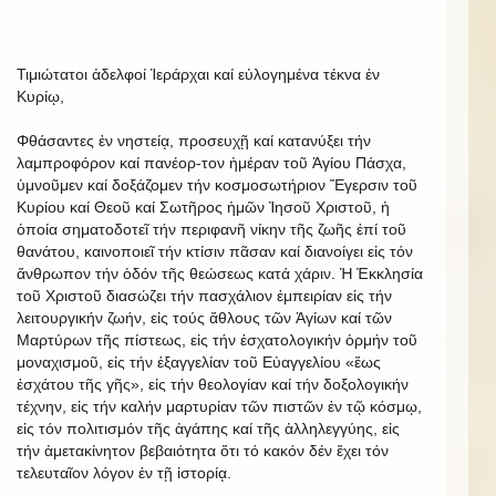
Τιμιώτατοι ἀδελφοί Ἱεράρχαι καί εὐλογημένα τέκνα ἐν
Κυρίῳ,
Φθάσαντες ἐν νηστείᾳ, προσευχῇ καί κατανύξει τήν
λαμπροφόρον καί πανέορ-τον ἡμέραν τοῦ Ἁγίου Πάσχα,
ὑμνοῦμεν καί δοξάζομεν τήν κοσμοσωτήριον Ἔγερσιν τοῦ
Κυρίου καί Θεοῦ καί Σωτῆρος ἡμῶν Ἰησοῦ Χριστοῦ, ἡ
ὁποία σηματοδοτεῖ τήν περιφανῆ νίκην τῆς ζωῆς ἐπί τοῦ
θανάτου, καινοποιεῖ τήν κτίσιν πᾶσαν καί διανοίγει εἰς τόν
ἄνθρωπον τήν ὁδόν τῆς θεώσεως κατά χάριν. Ἡ Ἐκκλησία
τοῦ Χριστοῦ διασώζει τήν πασχάλιον ἐμπειρίαν εἰς τήν
λειτουργικήν ζωήν, εἰς τούς ἄθλους τῶν Ἁγίων καί τῶν
Μαρτύρων τῆς πίστεως, εἰς τήν ἐσχατολογικήν ὁρμήν τοῦ
μοναχισμοῦ, εἰς τήν ἐξαγγελίαν τοῦ Εὐαγγελίου «ἕως
ἐσχάτου τῆς γῆς», εἰς τήν θεολογίαν καί τήν δοξολογικήν
τέχνην, εἰς τήν καλήν μαρτυρίαν τῶν πιστῶν ἐν τῷ κόσμῳ,
εἰς τόν πολιτισμόν τῆς ἀγάπης καί τῆς ἀλληλεγγύης, εἰς
τήν ἀμετακίνητον βεβαιότητα ὅτι τό κακόν δέν ἔχει τόν
τελευταῖον λόγον ἐν τῇ ἱστορίᾳ.