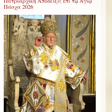
Πατριαρχική Ἀπόδειξις ἐπί τῷ Ἁγίῳ
Πάσχα 2026