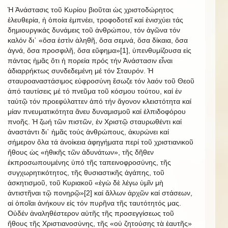
Ἡ Ἀνάστασις τοῦ Κυρίου βιοῦται ὡς χριστοδώρητος
ἐλευθερία, ἡ ὁποία ἐμπνέει, τροφοδοτεῖ καί ἐνισχύει τάς
δημιουργικάς δυνάμεις τοῦ ἀνθρώπου, τόν ἀγῶνα τόν
καλόν δι᾿ «ὅσα ἐστὶν ἀληθῆ, ὅσα σεμνά, ὅσα δίκαια, ὅσα
ἁγνά, ὅσα προσφιλῆ, ὅσα εὔφημα»[1], ὑπενθυμίζουσα εἰς
πάντας ἡμᾶς ὅτι ἡ πορεία πρός τήν Ἀνάστασιν εἶναι
ἀδιαρρήκτως συνδεδεμένη μέ τόν Σταυρόν. Ἡ
σταυροαναστάσιμος εὐφροσύνη ἔσωζε τόν λαόν τοῦ Θεοῦ
ἀπό ταυτίσεις μέ τό πνεῦμα τοῦ κόσμου τούτου, καί ἐν
ταὐτῷ τόν προεφύλαττεν ἀπό τήν ἄγονον κλειστότητα καί
μίαν πνευματικότητα ἄνευ δυναμισμοῦ καί ἐλπιδοφόρου
πνοῆς. Ἡ ζωή τῶν πιστῶν, ἐν Χριστῷ σταυρωθέντι καί
ἀναστάντι δι᾿ ἡμᾶς τούς ἀνθρώπους, ἀκυρώνει καί
σήμερον ὅλα τά ἀνοίκεια ἀφηγήματα περί τοῦ χριστιανικοῦ
ἤθους ὡς «ἠθικῆς τῶν ἀδυνάτων», τῆς δῆθεν
ἐκπροσωπουμένης ὑπό τῆς ταπεινοφροσύνης, τῆς
συγχωρητικότητος, τῆς θυσιαστικῆς ἀγάπης, τοῦ
ἀσκητισμοῦ, τοῦ Κυριακοῦ «ἐγὼ δὲ λέγω ὑμῖν μὴ
ἀντιστῆναι τῷ πονηρῷ»[2] καί ἄλλων ἀρχῶν καί στάσεων,
αἱ ὁποῖαι ἀνήκουν εἰς τόν πυρῆνα τῆς ταυτότητός μας.
Οὐδέν ἀναληθέστερον αὐτῆς τῆς προσεγγίσεως τοῦ
ἤθους τῆς Χριστιανοσύνης, τῆς «οὐ ζητούσης τὰ ἑαυτῆς»