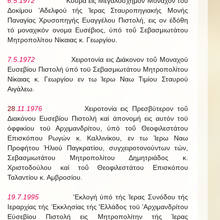
6.5.1972
Κουρά εις Μεγαλόσχημον Μοναχόν τοϋ
Δοκίμου ’Αδελφού τής Ίερας Σταυροπηγιακής Μονής
Παναγίας Χρυσοπηγής Ευαγγέλου Πιστολή, εις ον έδόθη
τό μοναχικόν ονομα Ευσέβιος, ύπό τοΰ Σεβασμιωτάτου
Μητροπολίτου Νίκαιας κ. Γεωργίου.
7.5.1972
Χειροτονία εις Διάκονον τοΰ Μοναχού
Ευσεβίου Πιστολή ύπό τοϋ Σεβασμιωτάτου Μητροπολίτου
Νίκαιας κ. Γεωργίου εν τω Ίερω Ναω Τιμίου Σταυρού
Αιγάλεω.
28.
11.1976
Χειροτονία εις Πρεσβύτερον τοΰ
Διακόνου Ευσεβίου Πιστολή καί άπονομή εις αυτόν τοϋ
όφφικίου τοϋ Αρχιμανδρίτου, ύπό τοΰ Θεοφιλεστάτου
Επισκόπου Ρωγών κ. Καλλινίκου, εν τω Ίερω Ναω
Προφήτου Ήλιού Παγκρατίου, συγχειροτονούντων τών,
Σεβασμιωτάτου Μητροπολίτου Δημητριάδος κ.
Χριστοδούλου καί τοΰ Θεοφιλεστάτου Επισκόπου
Ταλαντίου κ. Αμβροσίου.
19.7.1995
'Εκλογή ύπό τής Ίερας Συνόδου τής
Ιεραρχίας τής ’Εκκλησίας τής 'Ελλάδος τοϋ ’Αρχιμανδρίτου
Εύσεβίου Πιστολή εις Μητροπολίτην τής Ίερας