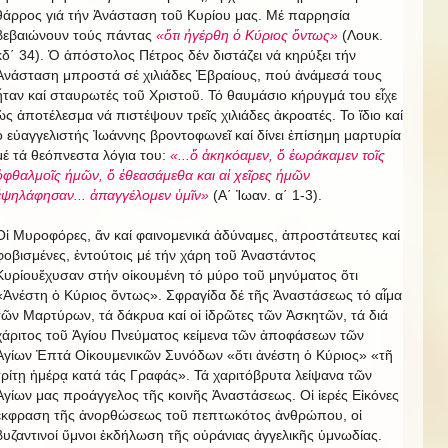
θάρρος γιά τήν Ἀνάσταση τοῦ Κυρίου μας. Μέ παρρησία
βεβαιώνουν τούς πάντας
«ὅτι ἠγέρθη ὁ Κύριος ὄντως»
(Λουκ.
κδ΄ 34). Ὁ ἀπόστολος Πέτρος δέν διστάζει νά κηρύξει τήν
Ἀνάσταση μπροστά σέ χιλιάδες Ἑβραίους, πού ἀνάμεσά τους
ἦταν καί σταυρωτές τοῦ Χριστοῦ. Τό θαυμάσιο κήρυγμά του εἶχε
ὡς ἀποτέλεσμα νά πιστέψουν τρεῖς χιλιάδες ἀκροατές. Το ἴδιο καί
ὁ εὐαγγελιστής Ἰωάννης βροντοφωνεῖ καί δίνει ἐπίσημη μαρτυρία
μέ τά θεόπνεστα λόγια του:
«...ὅ ἀκηκόαμεν, ὅ ἑωράκαμεν τοῖς
ὀφθαλμοῖς ἡμῶν, ὅ ἐθεασάμεθα και αἱ χεῖρες ἡμῶν
ἐψηλάφησαν... ἀπαγγέλομεν ὑμῖν»
(Α΄ Ἰωαν. α΄ 1-3).
Οἱ Μυροφόρες, ἄν καί φαινομενικά ἀδύναμες, ἀπροστάτευτες καί
φοβισμένες, ἐντούτοις μέ τήν χάρη τοῦ Ἀναστάντος
Κυρίουἔχυσαν στήν οἰκουμένη τό μύρο τοῦ μηνύματος ὅτι
«Ἀνέστη ὁ Κύριος ὄντως». Σφραγίδα δέ τῆς Ἀναστάσεως τό αἷμα
τῶν Μαρτύρων, τά δάκρυα καί οἱ ἱδρῶτες τῶν Ἀσκητῶν, τά διά
χάριτος τοῦ Ἁγίου Πνεύματος κείμενα τῶν ἀποφάσεων τῶν
Ἁγίων Ἐπτά Οἰκουμενικῶν Συνόδων «ὅτι ἀνέστη ὁ Κύριος» «τῆ
τρίτῃ ἡμέρᾳ κατά τάς Γραφάς». Τά χαριτόβρυτα λείψανα τῶν
Ἁγίων μας προάγγελος τῆς κοινῆς Ἀναστάσεως. Οἱ ἱερές Εἰκόνες
ἔκφραση τῆς ἀνορθώσεως τοῦ πεπτωκότος ἀνθρώπου, οἱ
βυζαντινοί ὕμνοι ἐκδήλωση τῆς οὐράνιας ἀγγελικῆς ὑμνωδίας.