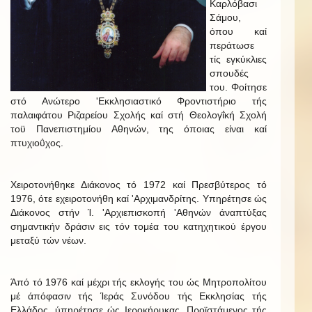
Καρλόβασι
Σάμου,
όπου καί
περάτωσε
τίς εγκύκλιες
σπουδές
του. Φοίτησε
στό Ανώτερο 'Εκκλησιαστικό Φροντιστήριο τής
παλαιφάτου Ριζαρείου Σχολής καί στή Θεολογΐκή Σχολή
τοϋ Πανεπιστημίου Αθηνών, της όποιας είναι καί
πτυχιοΰχος.
Χειροτονήθηκε Διάκονος τό 1972 καί Πρεσβύτερος τό
1976, ότε εχειροτονήθη καί 'Αρχιμανδρίτης. Υπηρέτησε ώς
Διάκονος στήν Ί. 'Αρχιεπισκοπή 'Αθηνών άναπτύξας
σημαντικήν δράσιν εις τόν τομέα του κατηχητικού έργου
μεταξύ τών νέων.
Άπό τό 1976 καί μέχρι τής εκλογής του ώς Μητροπολίτου
μέ άπόφασιν τής Ίεράς Συνόδου τής Εκκλησίας τής
Ελλάδος, ύπηρέτησε ώς Ιεροκήρυκας, Προϊστάμενος τής