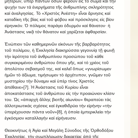
μητέρων, ὑπέρ πάντων ὅσων φέρουν εἰς τό σῶμα καί τήν
ψυχήν των τά ἐνεργήματα τῆς ἀνθρωπίνης σκληρότητος
καί ἀναλγησίας. Τό «Χριστὸς Ἀνέστη» εἶναι ἄρνησις καί
καταδίκη τῆς βίας καί τοῦ φόβου καί πρόσκλησις εἰς βίον
εἰρηνικόν. Ὁ πόλεμος παράγει ὀδυρμόν καί θάνατον· ἡ
Ἀνάστασις νικᾷ τόν θάνατον καί χαρίζεται ἀφθαρσίαν.
Ἐνώπιον τῶν καθημερινῶν εἰκόνων τῆς βαρβαρότητος
τοῦ πολέμου, ἡ Ἐκκλησία διακηρύσσει γεγονυίᾳ τῇ φωνῇ
τήν ἱερότητα τοῦ ἀνθρωπίνου προσώπου τοῦ κάθε
συγκεκριμένου ἀνθρώπου ὅπου γῆς, καί τό χρέος τοῦ
ἀπολύτου σεβασμοῦ της, καί καλεῖ ὅπως «γνωρίσωμεν
ἡμῶν τὸ ἀξίωμα, τιμήσωμεν τὸ ἀρχέτυπον, γνῶμεν τοῦ
μυστηρίου τὴν δύναμιν καὶ ὑπὲρ τίνος Χριστὸς
ἀπέθανε»[7]. Ἡ Ἀνάστασις τοῦ Κυρίου εἶναι
ἀποκατάστασις τοῦ ἀνθρώπου εἰς τήν προαιώνιον κλίσιν
του. Ὡς «ἀπαρχὴ ἄλλης βιοτῆς αἰωνίου» θεραπεύει τάς
ἀλλοτριωτικάς σχέσεις καί ἐγκαθιδρύει τήν εἰρήνην «τὴν
ὑπερέχουσαν πάντα νοῦν»[8], ἡ ὁποία ἐμπερικλείει τήν
ἐγκόσμιον καταλλαγήν καί εἰρήνευσιν.
Θεοκινήτως ἡ Ἁγία καί Μεγάλη Σύνοδος τῆς Ὀρθοδόξου
Ἐκκλησίας, τήν συμπλήρωσιν δεκαετίας ἀπό τῆς