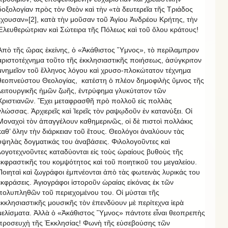
δοξολογίαν πρὸς τὸν Θεὸν καὶ τὴν «τὰ δευτερεῖα τῆς Τριάδος
ἔχουσαν»[2], κατὰ τὴν μοῦσαν τοῦ Ἁγίου Ἀνδρέου Κρήτης, τὴν
Ἐλευθερώτριαν καὶ Σώτειρα τῆς Πόλεως καὶ τοῦ ὅλου κράτους!
Ἀπὸ τῆς ὥρας ἐκείνης, ὁ «Ἀκάθιστος Ὕμνος», τὸ περίλαμπρον
ἀριστοτέχνημα τοῦτο τῆς ἐκκλησιαστικῆς ποιήσεως, ἀσύγκριτον
μνημεῖον τοῦ ἕλληνος λόγου καὶ χρυσο-πλοκώτατον τέχνημα
θεοπνεύστου Θεολογίας, κατέστη ὁ πλέον δημοφιλὴς ὕμνος τῆς
λειτουργικῆς ἡμῶν ζωῆς, ἐντρύφημα γλυκύτατον τῶν
Χριστιανῶν. Ἔχει μεταφρασθῆ πρὸ πολλοῦ εἰς πολλὰς
γλώσσας. Ἀρχιερεῖς καὶ Ἱερεῖς τὸν ραψῳδοῦν ἐν κατανύξει. Οἱ
Μοναχοὶ τὸν ἀπαγγέλουν καθημερινῶς, οἱ δὲ πιστοὶ πολλάκις
καθ’ ὅλην τὴν διάρκειαν τοῦ ἔτους. Θεολόγοι ἀναλύουν τὰς
ὑψηλὰς δογματικάς του ἀναβάσεις. Φιλολογοῦντες καὶ
λογοτεχνοῦντες καταδύονται εἰς τοὺς ὡραίους βυθοὺς τῆς
ἐκφραστικῆς του κομψότητος καὶ τοῦ ποιητικοῦ του μεγαλείου.
Ποιηταὶ καὶ ζωγράφοι ἐμπνέονται ἀπὸ τὰς φωτεινὰς λυρικάς του
ἐκφράσεις. Ἁγιογράφοι ἱστοροῦν ὡραίας εἰκόνας ἐκ τῶν
πολυπληθῶν τοῦ περιεχομένου του. Οἱ μύσται τῆς
ἐκκλησιαστικῆς μουσικῆς τὸν ἐπενδύουν μὲ περίτεχνα ἱερὰ
μελίσματα. Ἀλλὰ ὁ «Ἀκάθιστος Ὕμνος» πάντοτε εἶναι θεοπρεπὴς
προσευχὴ τῆς Ἐκκλησίας! Φωνὴ τῆς εὐσεβούσης τῶν