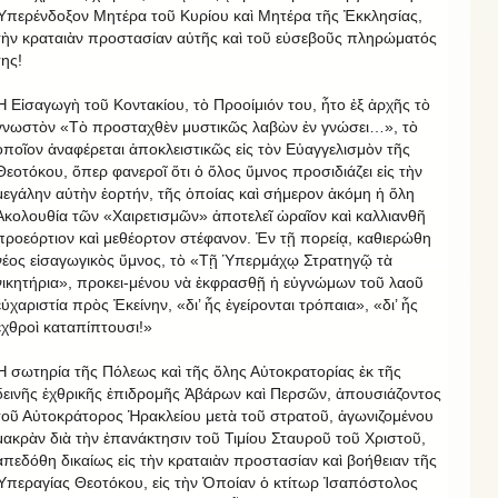
Ὑπερένδοξον Μητέρα τοῦ Κυρίου καὶ Μητέρα τῆς Ἐκκλησίας,
τὴν κραταιὰν προστασίαν αὐτῆς καὶ τοῦ εὐσεβοῦς πληρώματός
της!
Ἡ Εἰσαγωγὴ τοῦ Κοντακίου, τὸ Προοίμιόν του, ἦτο ἐξ ἀρχῆς τὸ
γνωστὸν «Τὸ προσταχθὲν μυστικῶς λαβὼν ἐν γνώσει…», τὸ
ὁποῖον ἀναφέρεται ἀποκλειστικῶς εἰς τὸν Εὐαγγελισμὸν τῆς
Θεοτόκου, ὅπερ φανεροῖ ὅτι ὁ ὅλος ὕμνος προσιδιάζει εἰς τὴν
μεγάλην αὐτὴν ἑορτήν, τῆς ὁποίας καὶ σήμερον ἀκόμη ἡ ὅλη
Ἀκολουθία τῶν «Χαιρετισμῶν» ἀποτελεῖ ὡραῖον καὶ καλλιανθῆ
προεόρτιον καὶ μεθέορτον στέφανον. Ἐν τῇ πορείᾳ, καθιερώθη
νέος εἰσαγωγικὸς ὕμνος, τὸ «Τῇ Ὑπερμάχῳ Στρατηγῷ τὰ
νικητήρια», προκει-μένου νὰ ἐκφρασθῇ ἡ εὐγνώμων τοῦ λαοῦ
εὐχαριστία πρὸς Ἐκείνην, «δι’ ἧς ἐγείρονται τρόπαια», «δι’ ἧς
ἐχθροὶ καταπίπτουσι!»
Ἡ σωτηρία τῆς Πόλεως καὶ τῆς ὅλης Αὐτοκρατορίας ἐκ τῆς
δεινῆς ἐχθρικῆς ἐπιδρομῆς Ἀβάρων καὶ Περσῶν, ἀπουσιάζοντος
τοῦ Αὐτοκράτορος Ἡρακλείου μετὰ τοῦ στρατοῦ, ἀγωνιζομένου
μακρὰν διὰ τὴν ἐπανάκτησιν τοῦ Τιμίου Σταυροῦ τοῦ Χριστοῦ,
ἀπεδόθη δικαίως εἰς τὴν κραταιὰν προστασίαν καὶ βοήθειαν τῆς
Ὑπεραγίας Θεοτόκου, εἰς τὴν Ὁποίαν ὁ κτίτωρ Ἰσαπόστολος