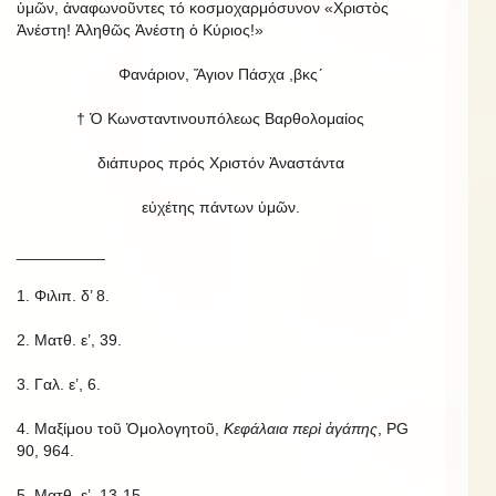
ὑμῶν, ἀναφωνοῦντες τό κοσμοχαρμόσυνον «Χριστὸς
Ἀνέστη! Ἀληθῶς Ἀνέστη ὁ Κύριος!»
Φανάριον, Ἅγιον Πάσχα ,βκς´
† Ὁ Κωνσταντινουπόλεως Βαρθολομαίος
διάπυρος πρός Χριστόν Ἀναστάντα
εὐχέτης πάντων ὑμῶν.
__________
1. Φιλιπ. δ’ 8.
2. Ματθ. ε’, 39.
3. Γαλ. ε’, 6.
4. Μαξίμου τοῦ Ὁμολογητοῦ,
Κεφάλαια περὶ ἀγάπης
, PG
90, 964.
5. Ματθ. ε’, 13-15.