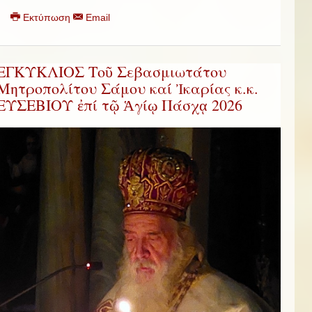
Εκτύπωση
Email
ΕΓΚΥΚΛΙΟΣ Τοῦ Σεβασμιωτάτου
Μητροπολίτου Σάμου καί Ἰκαρίας κ.κ.
ΕΥΣΕΒΙΟΥ ἐπί τῷ Ἁγίῳ Πάσχᾳ 2026