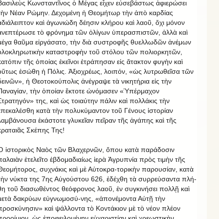
Βασιλεὺς Κωνσταντῖνος ὁ Μέγας εἶχεν εὐσεβάστως ἀφιερώσει
τὴν Νέαν Ρώμην. Δεχομένη ἡ Θεομήτωρ τὴν ἀπὸ καρδίας
ἀδιάλειπτον καὶ ἀγωνιώδη δέησιν κλήρου καὶ λαοῦ, ὄχι μόνον
ἀνεπτέρωσε τὸ φρόνημα τῶν ὀλίγων ὑπερασπιστῶν, ἀλλὰ καὶ
μέγα θαῦμα εἰργάσατο, τὴν διὰ συστροφῆς θυελλωδῶν ἀνέμων
ὁλοκληρωτικὴν καταστροφὴν τοῦ στόλου τῶν πολιορκητῶν,
κατόπιν τῆς ὁποίας ἐκεῖνοι ἐτράπησαν εἰς ἄτακτον φυγὴν καὶ
οὕτως ἐσώθη ἡ Πόλις. Ἀξιοχρέως, λοιπόν, «ὡς λυτρωθεῖσα τῶν
δεινῶν», ἡ Θεοτοκούπολις ἀνέγραψε τὰ νικητήρια εἰς τὴν
Παναγίαν, τὴν ὁποίαν ἔκτοτε ὠνόμασεν «Ὑπέρμαχον
Στρατηγόν» της, καὶ ὡς τοιαύτην πάλιν καὶ πολλάκις τὴν
ἐπεκαλέσθη κατὰ τὴν πολυκύμαντον τοῦ Γένους ἱστορίαν
λαμβάνουσα ἑκάστοτε γλυκεῖαν πεῖραν τῆς ἀγάπης καὶ τῆς
κραταιᾶς Σκέπης Της!
Ὁ ἱστορικὸς Ναὸς τῶν Βλαχερνῶν, ὅπου κατὰ παράδοσιν
παλαιὰν ἐτελεῖτο ἑβδομαδιαίως ἱερὰ Ἀγρυπνία πρὸς τιμὴν τῆς
Θεομήτορος, συχνάκις καὶ μὲ Αὐτοκρα-τορικὴν παρουσίαν, κατὰ
τὴν νύκτα της 7ης Αὐγούστου 626, ἐδέχθη τὰ συρρεύσαντα πλή-
θη τοῦ διασωθέντος θεόφρονος λαοῦ, ἐν συγκινήσει πολλῇ καὶ
μετὰ δακρύων εὐγνωμοσύ-νης, «ἀπονέμοντα Αὐτῇ τὴν
προσκύνησιν» καὶ ψάλλοντα τὸ Κοντάκιον μὲ τὸ νέον πλέον
προοίμιον, ὡς ἐποφειλομένην εὐχαριστίαν καὶ χρεωστικὴν