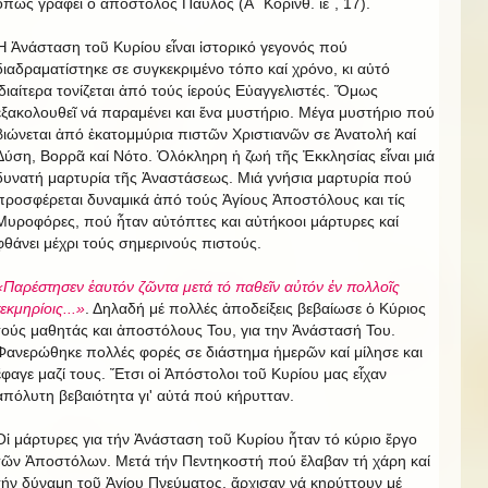
ὅπως γράφει ὁ ἀπόστολος Παύλος (Α΄ Κορινθ. ιε΄, 17).
Ἡ Ἀνάσταση τοῦ Κυρίου εἶναι ἱστορικό γεγονός πού
διαδραματίστηκε σε συγκεκριμένο τόπο καί χρόνο, κι αὐτό
ἰδιαίτερα τονίζεται ἀπό τούς ίερούς Εὐαγγελιστές. Ὅμως
ἐξακολουθεῖ νά παραμένει και ἕνα μυστήριο. Μέγα μυστήριο πού
βιώνεται ἀπό ἑκατομμύρια πιστῶν Χριστιανῶν σε Ἀνατολή καί
Δύση, Βορρᾶ καί Νότο. Ὁλόκληρη ἡ ζωή τῆς Ἐκκλησίας εἶναι μιά
δυνατή μαρτυρία τῆς Ἀναστάσεως. Μιά γνήσια μαρτυρία πού
προσφέρεται δυναμικά ἀπό τούς Ἁγίους Ἀποστόλους και τίς
Μυροφόρες, πού ἦταν αὐτόπτες και αὐτήκοοι μάρτυρες καί
φθάνει μέχρι τούς σημερινούς πιστούς.
«Παρέστησεν ἑαυτόν ζῶντα μετά τό παθεῖν αὐτόν ἐν πολλοῖς
τεκμηρίοις...»
. Δηλαδή μέ πολλές ἀποδείξεις βεβαίωσε ὁ Κύριος
τούς μαθητάς και ἀποστόλους Του, για την Ἀνάστασή Του.
Φανερώθηκε πολλές φορές σε διάστημα ἡμερῶν καί μίλησε και
ἔφαγε μαζί τους. Ἔτσι οἱ Ἀπόστολοι τοῦ Κυρίου μας εἶχαν
ἀπόλυτη βεβαιότητα γι' αὐτά πού κήρυτταν.
Οἱ μάρτυρες για τήν Ἀνάσταση τοῦ Κυρίου ἦταν τό κύριο ἔργο
τῶν Ἀποστόλων. Μετά τήν Πεντηκοστή πού ἔλαβαν τή χάρη καί
τήν δύναμη τοῦ Ἁγίου Πνεύματος, ἄρχισαν νά κηρύττουν μέ