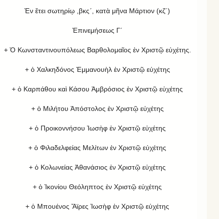
Ἐν ἔτει σωτηρίῳ ,βκς´, κατὰ μῆνα Μάρτιον (κζ´)
Ἐπινεμήσεως Γ´
+ Ὁ Κωνσταντινουπόλεως Βαρθολομαῖος ἐν Χριστῷ εὐχέτης.
+ ὁ Χαλκηδόνος Ἐμμανουὴλ ἐν Χριστῷ εὐχέτης
+ ὁ Καρπάθου καὶ Κάσου Ἀμβρόσιος ἐν Χριστῷ εὐχέτης
+ ὁ Μιλήτου Ἀπόστολος ἐν Χριστῷ εὐχέτης
+ ὁ Προικοννήσου Ἰωσὴφ ἐν Χριστῷ εὐχέτης
+ ὁ Φιλαδελφείας Μελίτων ἐν Χριστῷ εὐχέτης
+ ὁ Κολωνείας Ἀθανάσιος ἐν Χριστῷ εὐχέτης
+ ὁ Ἰκονίου Θεόληπτος ἐν Χριστῷ εὐχέτης
+ ὁ Μπουένος Ἄϊρες Ἰωσὴφ ἐν Χριστῷ εὐχέτης