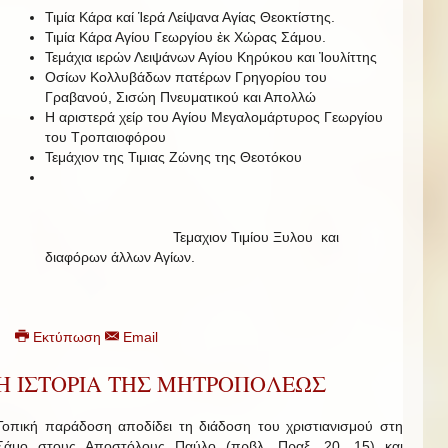
Τιμία Κάρα καί Ἱερά Λείψανα Αγίας Θεοκτίστης.
Τιμία Κάρα Αγίου Γεωργίου ἐκ Χώρας Σάμου.
Τεμάχια ιερών Λειψάνων Αγίου Κηρύκου και Ἰουλίττης
Οσίων Κολλυβάδων πατέρων Γρηγορίου του
Γραβανού, Σισώη Πνευματικού και Απολλώ
Η αριστερά χείρ του Αγίου Μεγαλομάρτυρος Γεωργίου
του Τροπαιοφόρου
Τεμάχιον της Τιμιας Ζώνης της Θεοτόκου
Τεμαχιον Τιμίου Ξυλου και
διαφόρων άλλων Αγίων.
Εκτύπωση
Email
Η ΙΣΤΟΡΙΑ ΤΗΣ ΜΗΤΡΟΠΟΛΕΩΣ
Τοπική παράδοση αποδίδει τη διάδοση του χριστιανισμού στη
Σάμο στους Αποστόλους Παύλο (πρβλ. Πραξ. 20, 15) και