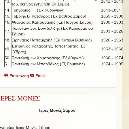
43.
1841 - 1843
του, έκεΐνος έγεννήθη Εν Σάμω)
44.
Γρηγόριος Γ'. (Έκ Κυδωνιων)
1843-1854
45.
Γαβριήλ Β' Κατσαρός (Έκ Βαθέος Σάμου)
1855 - 1900
46.
Αθανάσιος Καπουράλης (Έκ Πύργου Σάμου)
1900 - 1903
Κωνσταντίνος Βοντζαλίδης (Έκ Καρλοβασίου
47.
1903 - 1926
Σάμου)
48.
Ειρηναίος Παπαμιχαήλ (Έκ Κατιρλι Βιθυνίας)
1926 - 1963
Έπιφάνιος Καλαφάτης, Τοποτηρητής (Εξ
49.
1963 - 1966
'Ύδρας)
50.
Παντελεήμων Χρυσοφάκης (Εξ Αθηνών)
1966 - 1974
51.
Παντελεήμων Μπαρδάκος (Εξ Ερμιόνης)
1974 - 1995
Εκτύπωση
Email
ΙΕΡΕΣ ΜΟΝΕΣ
Ιερές Μονές Σάμου
Ανδρώες Ιερές Μονές Σάμου