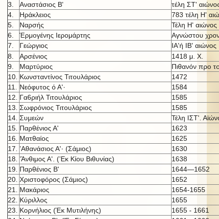
3.
Αναστάσιος Β'
τέλη ΣΤ' αιώνο
4.
Ηράκλειος
783 τέλη Η' αι
5.
Ναρσής
Τέλη Η' αιώνος
6.
Έρμογένης Ιερομάρτης
Αγνώστου χρον
7.
Γεώργιος
ΙΑ'ή IB' αι
ώνος
8.
Αρσένιος
1418 μ. X.
9.
Μαρτύριος
Πιθανόν προ τ
10.
Κωνσταντίνος Τιτουλάριος
1472
11.
Νεόφυτος ό Α'·
1584
12.
Γα6ριήλ Τιτουλάριος
1585
13.
Σωφρόνιος Τιτουλάριος
1585
14.
Συμεών
Τέλη ΙΣΤ'. Αϊών
15.
Παρθένιος Α'
1623
16.
Ματθαίος
1625
17.
’Αθανάσιος Α'· (Σάμιος)
1630
18.
’Άνθιμος Α'. (’Εκ Κίου Βιθυνίας)
1638
19.
Παρθένιος Β'
1644—1652
20.
Χριστοφόρος (Σάμιος)
1652
21.
Μακάριος
1654-1655
22.
Κύριλλος
1655
23.
Κορνήλιος (Έκ Μυτιλήνης)
1655 - 1661