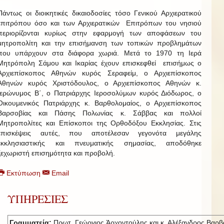
Πάντως οι διοικητικές δικαιοδοσίες τόσο Γενικού Αρχιερατικού
επιτρόπου όσο και των Αρχιερατικών Επιτρόπων του νησιού
περιορίζονται κυρίως στην εφαρμογή των αποφάσεων του
μητροπολίτη και την επισήμανση των τοπικών προβλημάτων
που υπάρχουν στα διάφορα χωριά. Μετά το 1970 τη Ιερά
Μητρόπολη Σάμου και Ικαρίας έχουν επισκεφθεί επισήμως ο
Αρχιεπίσκοπος Αθηνών κυρός Σεραφείμ, ο Αρχιεπίσκοπος
Αθηνών κυρός Χριστόδουλος, ο Αρχιεπίσκοπος Αθηνών κ.
Ιερώνυμος Β΄, ο Πατριάρχης Ιεροσολύμων κυρός Διόδωρος, ο
Οικουμενικός Πατριάρχης κ. Βαρθολομαίος, ο Αρχιεπίσκοπος
Βαρσοβίας και Πάσης Πολωνίας κ. Σάββας και πολλοί
Μητροπολίτες και Επίσκοποι της Ορθοδόξου Εκκλησίας. Στις
επισκέψεις αυτές, που αποτέλεσαν γεγονότα μεγάλης
εκκλησιαστικής και πνευματικής σημασίας, αποδόθηκε
ξεχωριστή επισημότητα και προβολή.
Εκτύπωση
Email
ΥΠΗΡΕΣΙΕΣ
Γραμματεία:
Πρωτ. Γεώργιος Ἀρχοντούλης και κ. Αλέξανδρος Βαρβ