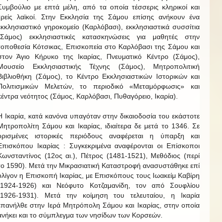
Συμβούλιο με επτά μέλη, από τα οποία τέσσερις κληρικοί και
τρείς λαϊκοί. Στην Εκκλησία της Σάμου επίσης ανήκουν ένα
εκκλησιαστικό γηροκομείο (Καρλόβασι), εκκλησιαστικά συσσίτια
(Σάμος) εκκλησιαστικές κατασκηνώσεις για μαθητές στην
τοποθεσία Κότσικας, Επισκοπεία στο Καρλόβασι της Σάμου και
στον Άγιο Κήρυκο της Ικαρίας, Πνευματικό Κέντρο (Σάμος),
Μουσείο Εκκλησιαστικής Τέχνης (Σάμος), Μητροπολιτική
Βιβλιοθήκη (Σάμος), το Κέντρο Εκκλησιαστικών Ιστορικών και
Πολιτισμικών Μελετών, το περιοδικό «Μεταμόρφωσις» και
κέντρα νεότητος (Σάμος, Καρλόβασι, Πυθαγόρειο, Ικαρία).
Η Ικαρία, κατά κανόνα υπαγόταν στην δικαιοδοσία του εκάστοτε
Μητροπολίτη Σάμου και Ικαρίας, ιδιαίτερα δε μετά το 1346. Σε
ορισμένες ιστορικές περιόδους αναφέρεται η ύπαρξη και
Επισκόπου Ικαρίας : Συγκεκριμένα αναφέρονται οι Επίσκοποι
Κωνσταντίνος (12ος αι.), Πέτρος (1481-1521), Μεθόδιος (περί
το 1590). Μετά την Μικρασιατική Καταστροφή ανασυστάθηκε επί
ολίγον η Επισκοπή Ικαρίας, με Επισκόπους τους Ιωακείμ Καβίρη
(1924-1926) και Νεόφυτο Κοτζαμανίδη, τον από Σουφλίου
(1926-1931). Μετά την κοίμηση του τελευταίου, η Ικαρία
επανήλθε στην Ιερά Μητρόπολη Σάμου και Ικαρίας, στην οποία
ανήκει και το σύμπλεγμα των νησίδων των Κορσεών.