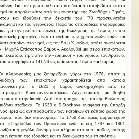
Ιωάννη. Για τον πρώτο μάλιστα πιστεύεται ότι αποβιβάστηκε στο
νησί σε παραλία κάτω από το μοναστήρι της Ζωοδόχου Πηγής,
όπου και ιδρύθηκε την δεκαετία του ΄70 προσκυνητάρι
αναμνηστικό του γεγονότος. Παρά τις σποραδικές πληροφορίες
μας για την μετέπειτα εξέλιξη της Εκκλησίας της Σάμου, οι πιο
ασφαλείς μαρτυρίες είναι τα ερείπια των χριστιανικών ναών και
βαπτιστηρίων στο νησί, ως τον 5ο μ.Χ. αιώνα, οπότε αναφέρεται
ο «Μιχαήλ Επίσκοπος Σάμου». Ακολουθεί μια σειρά επισκόπων,
με τελευταίο, πριν από την «ερήμωση» του νησιού, τον Αρσένιο,
που υπογράφει το 1417/8 ως επίσκοπος Σάμου και Ικαρίας.
Οι πληροφορίες μας ξαναρχίζουν γύρω στο 1578, οπότε η
διαδοχή των επισκόπων χαρακτηρίζεται από κάποια
κανονικότητα. Το 1623 η Σάμος ανακηρύχθηκε από το
Πατριαρχείο Κωνσταντινουπόλεως Αρχιεπισκοπή, με βοηθό
επίσκοπο στην Ικαρία. Από τότε η ισχύς της τοπικής Εκκλησίας
αυξάνει σταδιακά. Το 1633 ο S.Stochove αναφέρει την ύπαρξη
ενός ιερέα ως αντιπροσώπου των κατοίκων σε κάποιο χωριό της
Σάμου, που δεν κατονομάζει. Το 1768 δύο ιερείς συμμετέχουν
στο «Συμβούλιο των Προεστών» ενώ τα έτη 1787 και 1801
τονίζεται η μεγάλη δύναμη του κλήρου στο νησί, καθώς επίσης
και η έκταση της εξουσίας και τα δικαιώματα του επισκόπου.