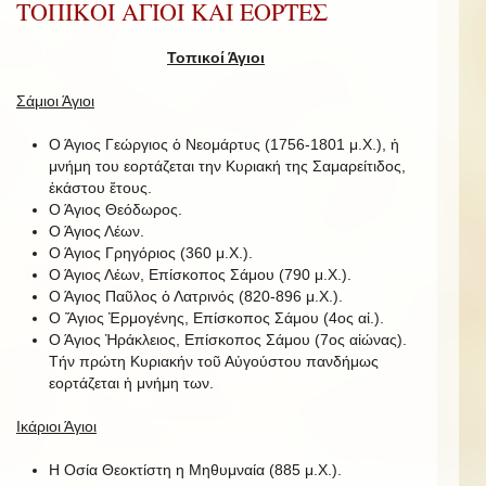
ΤΟΠΙΚΟΙ ΑΓΙΟΙ ΚΑΙ ΕΟΡΤΕΣ
Τοπικοί Άγιοι
Σάμιοι Άγιοι
Ο Άγιος Γεώργιος ὁ Νεομάρτυς (1756-1801 μ.Χ.), ἡ
μνήμη του εορτάζεται την Κυριακή της Σαμαρείτιδος,
ἑκάστου ἔτους.
Ο Άγιος Θεόδωρος.
Ο Άγιος Λέων.
Ο Άγιος Γρηγόριος (360 μ.Χ.).
Ο Άγιος Λέων, Επίσκοπος Σάμου (790 μ.Χ.).
Ο Άγιος Παῦλος ὁ Λατρινός (820-896 μ.Χ.).
Ο Ἅγιος Ἑρμογένης, Επίσκοπος Σάμου (4ος αἰ.).
Ο Άγιος Ἡράκλειος, Επίσκοπος Σάμου (7ος αἰώνας).
Τήν πρώτη Κυριακήν τοῦ Αὐγούστου πανδήμως
εορτάζεται ἡ μνήμη των.
Ικάριοι Άγιοι
Η Οσία Θεοκτίστη η Μηθυμναία (885 μ.Χ.).