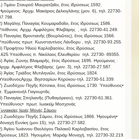
1) Τιμίου Σταυροῦ Μαυρατζαῖοι, ἔτος ἱδρύσεως 1592.
Ἡγούμενος: Ἀρχιμ. Μακάριος Δελιογλάνης (μον. 6), τηλ. 22730-
37.798.
2) Μεγάλης Παναγίας Κουμαραδαῖοι, ἔτος ἱδρύσεως 1586.
Υπέθυνος Αρχιμ. Αμφιλόχιος Φλεβάρης , τηλ. 22730-41.249.
3) Παναγίας Βροντιανῆς (Βουρλιῶτες), ἔτος ἱδρύσεως 1566.
Υπεύθυνος πρωτ. Κωνσταντίνος Λάνδορυ , τηλ. 22730-93.255.
4) Προφήτου Ἠλιού Καρλοβασίου, ἔτος ἱδρύσεως
1625.Υπεύθυνος π. Νικόλαος Ελευθερίου τηλ. 22730- 89355.
5) Ἁγίας Ζώνης Βλαμαρῆς, ἔτος ἱδρύσεως 1695. Ηγούμενος :
Ἀρχιμ. Αμφιλόχιος Φλεβάρης (μον. 3), τηλ. 22730-27.587.
6) Ἁγίας Τριάδος Μυτιληνιῶν, ἔτος ἱδρύσεως 1824.
ὙπεύθυνοςΑρχιμ. Βησσαρίων Κηρύκου-τηλ. 22730-51.339.
7) Ζωοδόχου Πηγῆς Κότσικα, ἔτος ἱδρύσεως 1730. Ὑπεύθυνος•
π. Ἐμμανουήλ Γιαγουρτᾶς.
8) Παναγίας Σπηλιανῆς (Πυθαγόρειον), τηλ. 22730-61.361.
῾Υπεύθυνος• πρωτ. Ιωακείμ Μοσχονάς
Γυναικείες Ιερές Μονές Σάμου
1) Ζωοδόχου Πηγῆς Σάμου, ἔτος ἱδρύσεως 1866. Ἡγουμένη•
Μοναχή Ευνίκη (μον.15), τηλ. 22730-27.582.
2) Ἁγίου Ἰωάννου Θεολόγου Παλαιοῦ Καρλοβασίου, ἔτος
ἱδρύσεως 1823. Ἡγουμένη: Μαριάμ Μοναχή, τηλ. 22730-32.219.