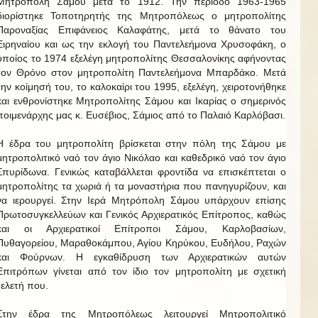
Μητρόπολη Σάμου μετά το 1912. Την περίοδο 1963-1965
διορίστηκε Τοποτηρητής της Μητροπόλεως ο μητροπολίτης
Παροναξίας Επιφάνειος Καλαφάτης, μετά το θάνατο του
Ειρηναίου και ως την εκλογή του Παντελεήμονα Χρυσοφάκη, ο
οποίος το 1974 εξελέγη μητροπολίτης Θεσσαλονίκης αφήνοντας
τον Θρόνο στον μητροπολίτη Παντελεήμονα Μπαρδάκο. Μετά
την κοίμησή του, το καλοκαίρι του 1995, εξελέγη, χειροτονήθηκε
και ενθρονίστηκε Μητροπολίτης Σάμου και Ικαρίας ο σημερινός
ποιμενάρχης μας κ. Ευσέβιος, Σάμιος από το Παλαιό Καρλόβασι.
Η έδρα του μητροπολίτη βρίσκεται στην πόλη της Σάμου με
μητροπολιτικό ναό τον άγιο Νικόλαο και καθεδρικό ναό τον άγιο
Σπυρίδωνα. Γενικώς καταβάλλεται φροντίδα να επισκέπτεται ο
μητροπολίτης τα χωριά ή τα μοναστήρια που πανηγυρίζουν, και
να ιερουργεί. Στην Ιερά Μητρόπολη Σάμου υπάρχουν επίσης
Πρωτοσυγκελλεύων και Γενικός Αρχιερατικός Επίτροπος, καθώς
και οι Αρχιερατικοί Επίτροποι Σάμου, Καρλοβασίων,
Πυθαγορείου, Μαραθοκάμπου, Αγίου Κηρύκου, Ευδήλου, Ραχών
και Φούρνων. Η εγκαθίδρυση των Αρχιερατικών αυτών
Επιτρόπων γίνεται από τον ίδιο τον μητροπολίτη με σχετική
τελετή που.
Στην έδρα της Μητροπόλεως λειτουργεί Μητροπολιτικό