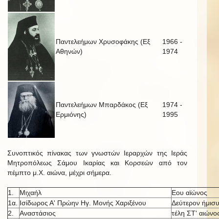
Παντελεήμων Χρυσοφάκης (Εξ
1966 -
Αθηνών)
1974
Παντελεήμων Μπαρδάκος (Εξ
1974 -
Ερμιόνης)
1995
Συνοπτικός πίνακας των γνωστών Ιεραρχών της Ιεράς
Μητροπόλεως Σάμου Ικαρίας και Κορσεών από τον
πέμπτο μ.Χ. αιώνα, μέχρι σήμερα.
1.
Μιχαήλ
Εου αϊώνος
1α.
Ισίδωρος Α' Πρώην Ηγ. Μονής Χαριξένου
Δεύτερον ήμισυ
2.
Αναστάσιος
τέλη ΣΤ' αιώνο