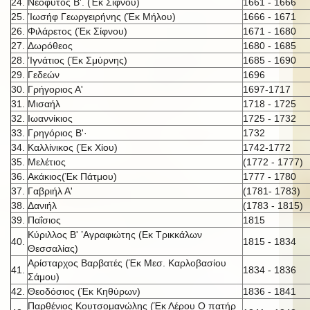
24.
Νεόφυτος Β'. (Έκ Σίφνου)
1661 - 1666
25.
’Ιωσήφ Γεωργειρήνης (Έκ Μήλου)
1666 - 1671
26.
Φιλάρετος (Έκ Σίφνου)
1671 - 1680
27.
Δωρόθεος
1680 - 1685
28.
’Ιγνάτιος (Έκ Σμύρνης)
1685 - 1690
29.
Γεδεών
1696
30.
Γρήγοριος Α'
1697-1717
31.
Μισαήλ
1718 - 1725
32.
Ιωαννίκιος
1725 - 1732
33.
Γρηγόριος Β'·
1732
34.
Καλλίνικος (Έκ Χίου)
1742-1772
35.
Μελέτιος
(1772 - 1777)
36.
Ακάκιος(Έκ Πάτμου)
1777 - 1780
37.
Γαβριήλ Α'
(1781- 1783)
38.
Δανιήλ
(1783 - 1815)
39.
Παΐσιος
1815
Κύριλλος Β' ’Αγραφιώτης (Εκ Τρικκάλων
40.
1815 - 1834
Θεσσαλίας)
Αρίσταρχος Βαρβατές (Έκ Μεσ. Καρλοβασίου
41.
1834 - 1836
Σάμου)
42.
Θεοδόσιος (Έκ Κηθύρων)
1836 - 1841
Παρθένιος Κουτσομανώλης (Έκ Λέρου Ο πατήρ