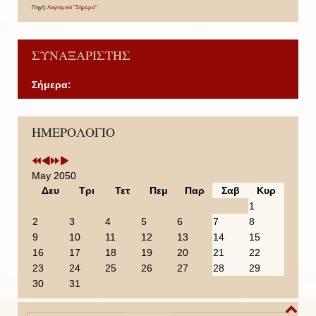
Πηγή:
Λογισμικό "Σήμερα"
ΣΥΝΑΞΑΡΙΣΤΗΣ
Σήμερα:
P
P
N
N
ΗΜΕΡΟΛΟΓΙΟ
r
r
e
e
e
e
x
x
v
v
t
t
i
i
Y
M
May 2050
o
o
e
o
Δευ
Τρι
Τετ
Πεμ
Παρ
Σαβ
Κυρ
u
u
a
n
1
s
s
r
t
2
3
4
5
6
7
8
Y
M
h
9
10
11
12
13
14
15
e
o
16
17
18
19
20
21
22
a
n
23
24
25
26
27
28
29
r
t
30
31
h