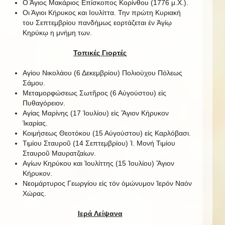
Ο Άγιος Μακάριος Επίσκοπος Κορίνθου (1776 μ.Χ.).
Οι Άγιοι Κήρυκος και Ιουλίττα. Την πρώτη Κυριακή
του Σεπτεμβρίου πανδήμως εορτάζεται ἐν Ἁγίῳ
Κηρύκῳ η μνήμη των.
Τοπικές Γιορτές
Αγίου Νικολάου (6 Δεκεμβρίου) Πολιούχου Πόλεως
Σάμου.
Μεταμορφώσεως Σωτῆρος (6 Αὐγούστου) εἰς
Πυθαγόρειον.
Αγίας Μαρίνης (17 Ἰουλίου) εἰς Ἅγιον Κήρυκον
Ἰκαρίας.
Κοιμήσεως Θεοτόκου (15 Αὐγούστου) εἰς Καρλόβασι.
Τιμίου Σταυροῦ (14 Σεπτεμβρίου) Ἱ. Μονή Τιμίου
Σταυροῦ Μαυρατζαίων.
Αγίων Κηρύκου και Ἰουλίττης (15 Ἰουλίου) Ἅγιον
Κήρυκον.
Νεομάρτυρος Γεωργίου εἰς τόν ὁμώνυμον Ἱερόν Ναόν
Χώρας.
Ιερά Λείψανα