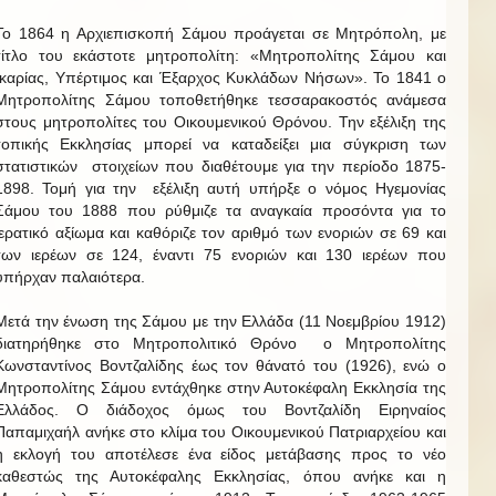
Το 1864 η Αρχιεπισκοπή Σάμου προάγεται σε Μητρόπολη, με
τίτλο του εκάστοτε μητροπολίτη: «Μητροπολίτης Σάμου και
Ικαρίας, Υπέρτιμος και Έξαρχος Κυκλάδων Νήσων». Το 1841 ο
Μητροπολίτης Σάμου τοποθετήθηκε τεσσαρακοστός ανάμεσα
στους μητροπολίτες του Οικουμενικού Θρόνου. Την εξέλιξη της
τοπικής Εκκλησίας μπορεί να καταδείξει μια σύγκριση των
στατιστικών στοιχείων που διαθέτουμε για την περίοδο 1875-
1898. Τομή για την εξέλιξη αυτή υπήρξε ο νόμος Ηγεμονίας
Σάμου του 1888 που ρύθμιζε τα αναγκαία προσόντα για το
ιερατικό αξίωμα και καθόριζε τον αριθμό των ενοριών σε 69 και
των ιερέων σε 124, έναντι 75 ενοριών και 130 ιερέων που
υπήρχαν παλαιότερα.
Μετά την ένωση της Σάμου με την Ελλάδα (11 Νοεμβρίου 1912)
διατηρήθηκε στο Μητροπολιτικό Θρόνο ο Μητροπολίτης
Κωνσταντίνος Βοντζαλίδης έως τον θάνατό του (1926), ενώ ο
Μητροπολίτης Σάμου εντάχθηκε στην Αυτοκέφαλη Εκκλησία της
Ελλάδος. Ο διάδοχος όμως του Βοντζαλίδη Ειρηναίος
Παπαμιχαήλ ανήκε στο κλίμα του Οικουμενικού Πατριαρχείου και
η εκλογή του αποτέλεσε ένα είδος μετάβασης προς το νέο
καθεστώς της Αυτοκέφαλης Εκκλησίας, όπου ανήκε και η