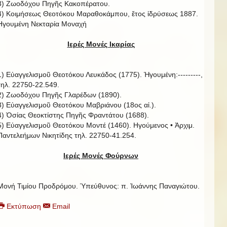
3) Ζωοδόχου Πηγῆς Κακοπέρατου.
4) Κοιμήσεως Θεοτόκου Μαραθοκάμπου, ἔτος ἱδρύσεως 1887.
Ηγουμένη Νεκταρία Μοναχή
Ιερές Μονές Ικαρίας
1) Εὐαγγελισμοῦ Θεοτόκου Λευκάδος (1775). Ἡγουμένη:---------,
τηλ. 22750-22.549.
2) Ζωοδόχου Πηγῆς Γλαρέδων (1890).
3) Εὐαγγελισμοῦ Θεοτόκου Μαβριάνου (18ος αἰ.).
4) Ὁσίας Θεοκτίστης Πηγῆς Φραντάτου (1688).
5) Εὐαγγελισμοῦ Θεοτόκου Μοντέ (1460). Ηγούμενος • Ἀρχιμ.
Παντελεήμων Νικητίδης τηλ. 22750-41.254.
Ιερές Μονές Φούρνων
Μονή Τιμίου Προδρόμου. Ὑπεύθυνος: π. Ἰωάννης Παναγιώτου.
Εκτύπωση
Email