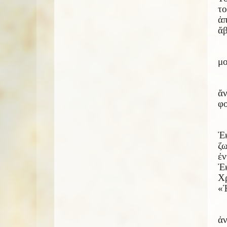
τ
ἀπ
ἄβ
μο
ἄ
φο
Ἐκ
ζω
ἐ
Ἐκ
Χρ
«
ἀν