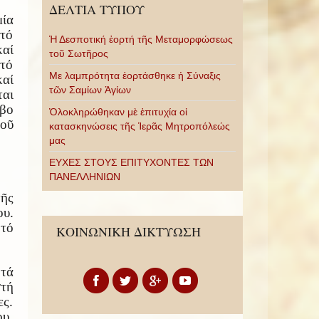
ΔΕΛΤΙΑ ΤΥΠΟΥ
ία
ὐτό
Ἡ Δεσποτική ἑορτή τῆς Μεταμορφώσεως
αί
τοῦ Σωτῆρος
 τό
Με λαμπρότητα ἑορτάσθηκε ἡ Σύναξις
αί
τῶν Σαμίων Ἁγίων
ται
μβο
Ὁλοκληρώθηκαν μὲ ἐπιτυχία οἱ
οῦ
κατασκηνώσεις τῆς Ἱερᾶς Μητροπόλεώς
μας
ΕΥΧΕΣ ΣΤΟΥΣ ΕΠΙΤΥΧΟΝΤΕΣ ΤΩΝ
ΠΑΝΕΛΛΗΝΙΩΝ
τῆς
ου.
 τό
ΚΟΙΝΩΝΙΚΗ ΔΙΚΤΥΩΣΗ
 τά
στή
ες.
ου,