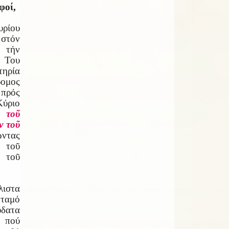
φοί,
υρίου
στόν
 τήν
υ Του
ηρία
ομος
 πρός
ύριο
 τοῦ
ν τοῦ
ώντας
 τοῦ
 τοῦ
ιστα
ταμό
ὕδατα
, πού