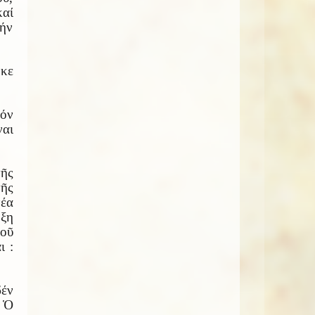
αί
τήν
κε
όν
αι
ῆς
τῆς
νέα
ξη
τοῦ
ι :
έν
. Ὁ