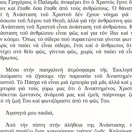
ιος Γρηγόριος ὁ Παλαμᾶς ἀναφέρει ὅτι ὁ Χριστός ἔγινε ὅ
ινε καί ἔπαθε ὅσα ἔπαθε ἀπό τούς ἀνθρώπους. Ὁ θάνα
αί ἡ Ἀνάσταση τοῦ Χριστοῦ δέν ἔχουν νόημα γιά 
όσωπο τοῦ Λόγου τοῦ Θεοῦ, ἀλλά γιά τήν ἀνθρώπινη φύ
Ἀνάσταση τοῦ Χριστοῦ εἶναι ἀνάσταση τοῦ ἀνθρώπου. 
άσταση τοῦ ἀνθρώπου εἶναι φῶς καί για τόν ἴδιο καί 
ν κόσμο. Ὅπως τό σίδερο πού πυρακτώνεται γίνεται φωτ
ρίς νά παύει νά εἶναι σίδερο, ἔτσι καί ὁ ἄνθρωπος ὅ
τέχει στό θεῖο φῶς, γίνεται φῶς, χωρίς νά παύει νά εἶ
θρωπος.
Μέσα στήν πασχαλινή ἀτμόσφαιρα τῆς Ἐκκλησί
αλούμαστε νά ζήσουμε τήν παρουσία τοῦ Ἀναστημέν
ιστοῦ. Τό Πάσχα νά εἶναι μιά ἐμπειρία γιά μᾶς ἀλλά καί 
αρτυρία γιά τούς γύρω μας ὅτι ὁ Ἀναστημένος Χριστ
ίσκεται ζωντανός ἀνάμεσά μας καί ἐμεῖς παίρνουμε 
ό τή ζωή Του καί φωτιζόμαστε ἀπό τό φῶς Του.
Ἀγαπητά μου παιδιά,
Ἀπό τήν πίστη στήν ἀλήθεια της Ἀνάστασης τ
ιστοῦ πηγάζει ἕνας καινούργιος τρόπος ζωῆς. Καλούμα