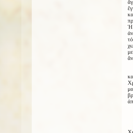
ἅγ
ἔγ
κ
πρ
Ἡ 
ἀν
τό
χω
με
ἄν
κ
Χρ
μ
βρ
ἀπ
Χρ