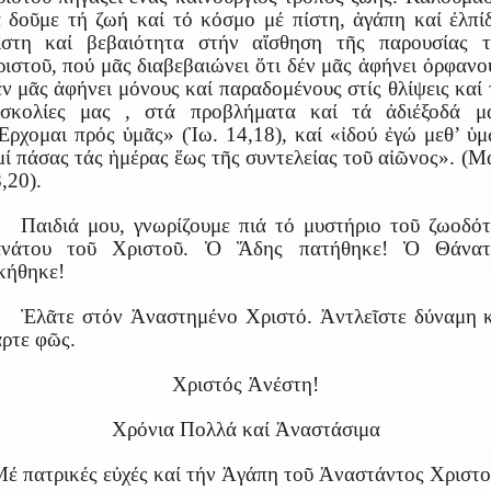
 δοῦμε τή ζωή καί τό κόσμο μέ πίστη, ἀγάπη καί ἐλπί
ίστη καί βεβαιότητα στήν αἴσθηση τῆς παρουσίας τ
ιστοῦ, πού μᾶς διαβεβαιώνει ὅτι δέν μᾶς ἀφήνει ὀρφανο
ν μᾶς ἀφήνει μόνους καί παραδομένους στίς θλίψεις καί 
υσκολίες μας , στά προβλήματα καί τά ἀδιέξοδά μα
ρχομαι πρός ὑμᾶς» (Ἰω. 14,18), καί «ἰδού ἐγώ μεθ’ ὑ
μί πάσας τάς ἡμέρας ἕως τῆς συντελείας τοῦ αἰῶνος». (Μ
,20).
Παιδιά μου, γνωρίζουμε πιά τό μυστήριο τοῦ ζωοδό
ανάτου τοῦ Χριστοῦ. Ὁ Ἅδης πατήθηκε! Ὁ Θάνατ
κήθηκε!
Ἐλᾶτε στόν Ἀναστημένο Χριστό. Ἀντλεῖστε δύναμη 
ρτε φῶς.
Χριστός Ἀνέστη!
Χρόνια Πολλά καί Ἀναστάσιμα
έ πατρικές εὐχές καί τήν Ἀγάπη τοῦ Ἀναστάντος Χριστ