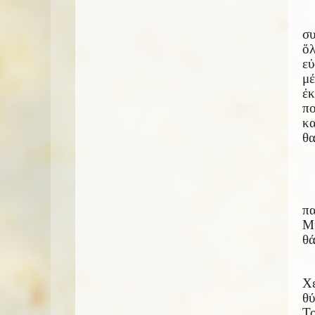
συ
ὅ
εὐ
μ
ἐκ
πο
κ
θα
πα
Μι
θά
Χε
θύ
Το