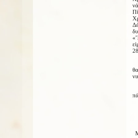
νά
Π
Χρ
Δέ
δ
«Ἔ
εἰ
28
θ
νι
πά
Μ