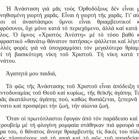
Ἡ Ἀνάσταση γιά μᾶς τούς Ὀρθοδόξους δέν εἶναι μ
νηθισμένη γιορτή χαρᾶς. Εἶναι ἡ γιορτή τῆς χαρᾶς. Γι’ α
λοι οἱ ἀναστάσιμοι ὕμνοι εἶναι θριαμβευτικοί κ
φρόσυνοι, ὄχι μόνο κατά τό περιεχόμενο, ἀλλά καί κατά
έλος. Ὁ ὕμνος «Χριστός Ἀνέστη» μέ τό τόσο βαθύ κ
φραστικό «θανάτῳ θάνατον πατήσας» ψάλλεται καί λέγε
λλές φορές γιά νά ὑπογραμμίσει τόν μεγαλύτερο θρία
αί τή βασικότερη νίκη τοῦ Χριστοῦ. Τή νίκη κατά τ
νάτου.
Ἀγαπητά μου παιδιά,
Τό φῶς τῆς Ἀνάστασης τοῦ Χριστοῦ εἶναι ἀπόδειξη 
ντοδυναμίας τοῦ Θεοῦ καί κυρίως, τῆς θεϊκῆς ἀγάπης Τ
ᾶς ἀκατάλυτης ἀγάπης πού, καθώς θυσιάζεται, ξεπερνᾶ
νατο καί προσφέρει τήν ζωή, τήν αἰώνια ζωή.
Ὅταν οἱ πρωτόπλαστοι ἔφυγαν ἀπό τόν παράδεισο καί
ρουβείμ μέ τή φλογίνη ρομφαία στάθηκαν πιά φρουρά 
ρα του, ὁ θάνατος ἄνοιγε θριαμβευτής τίς δικές του πύλ
ύς πλασμένους γιά τή χαρά καί τό φῶς τοῦ παραδείσ