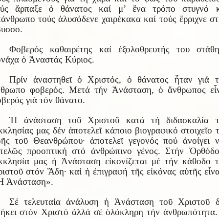
ούς ἅρπαξε ὁ θάνατος καί μ’ ἕνα τρόπο στυγνό κ
άνθρωπο τούς ἁλυσόδενε χαιρέκακα καί τούς ἔρριχνε σ
υσσο.
Φοβερός καθαιρέτης καί ἐξολοθρευτής του στάθη
νάχα ὁ Ἀναστάς Κύριος.
Πρίν ἀναστηθεῖ ὁ Χριστός, ὁ θάνατος ἦταν γιά τ
νθρωπο φοβερός. Μετά τήν Ἀνάσταση, ὁ ἄνθρωπος εἶν
βερός γιά τόν θάνατο.
Ἡ ἀνάσταση τοῦ Χριστοῦ κατά τή διδασκαλία τ
κλησίας μας δέν ἀποτελεῖ κάποιο βιογραφικό στοιχεῖο 
ῆς τοῦ Θεανθρώπου· ἀποτελεῖ γεγονός πού ἀνοίγει 
ντελῶς προοπτική στό ἀνθρώπινο γένος. Στήν Ὀρθόδο
κλησία μας ἡ Ἀνάσταση εἰκονίζεται μέ τήν κάθοδο 
ιστοῦ στόν Ἅδη· καί ἡ ἐπιγραφή τῆς εἰκόνας αὐτῆς εἶνα
Ἡ Ἀνάσταση».
Σέ τελευταία ἀνάλυση ἡ Ἀνάσταση τοῦ Χριστοῦ δ
ήκει στόν Χριστό ἀλλά σέ ὁλόκληρη τήν ἀνθρωπότητα