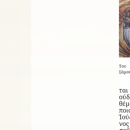
Του 
Σάμου
ται
ούδ
θέμ
ποιο
Ἰ­ού
νος