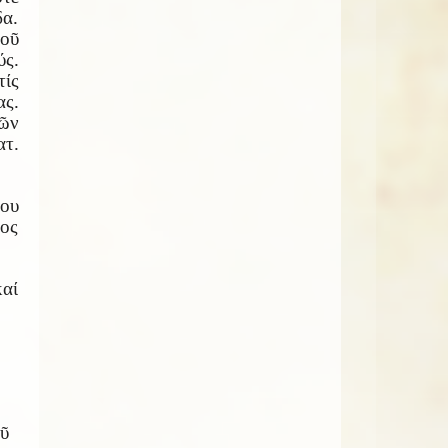
δα.
οῦ
ύς.
τίς
ς.
μῶν
ατ.
του
ος
καί
οῦ