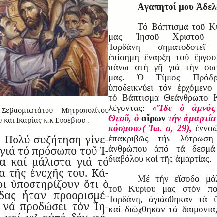
Ἀγαπητοί μου Ἀδελ
Τό Βάπτισμα τοῦ Κ
μας Ἰησοῦ Χριστοῦ 
Ἰορδάνη σηματοδοτεῖ
ἐπίσημη ἔναρξη τοῦ ἔργο
πάνω στή γῆ γιά τήν σωτ
μας. Ὁ Τίμιος Πρόδρ
ὑποδεικνύει τόν ἐρχόμενο
τό Βάπτισμα Θεάνθρωπο Κ
λέγοντας:
«Ἴδε ὁ ἀμνός
Σεβασμιωτάτου Μητροπολίτου
Θεοῦ, ὁ
αἴρων
τήν ἁμαρτία
 και Ικαρίας κ.κ Ευσεβιου .
κόσμου»( Ἰω. α, 29),
ἐννο
Πολύ συ­ζή­τηση γί­νε­
ἐπακριβῶς τήν λύτρωση
 γιά τό πρό­σωπο τοῦ Ἰ­
ἀνθρώπου ἀπό τά δεσμά
διαβόλου καί τῆς ἁμαρτίας.
α καί μά­λι­στα γιά τό
α τῆς ἐ­νο­χῆς του. Κά­
Μέ τήν εἴσοδο μάλ
ι ὑ­πο­στη­ρί­ζουν ὅτι ὁ
τοῦ Κυρίου μας στόν πο
­δας ἦ­ταν προ­ο­ρι­σμέ­
Ἰορδάνη, ἁγιάσθηκαν τά 
 νά προ­δώ­σει τόν Ἰ­η­
καί διώχθηκαν τά δαιμόνια