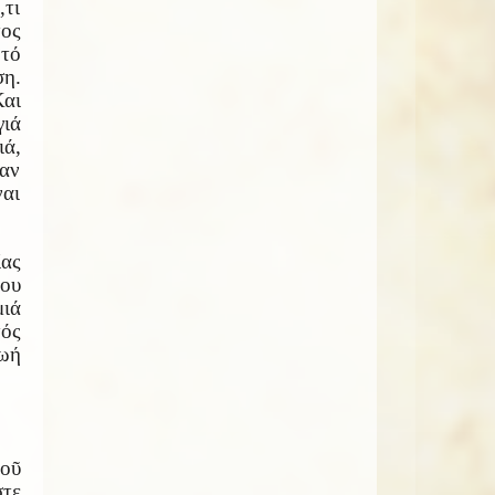
,τι
τος
τό
ση.
Και
γιά
ιά,
ταν
ναι
ας
ου
μιά
ός
ζωή
οῦ
στε