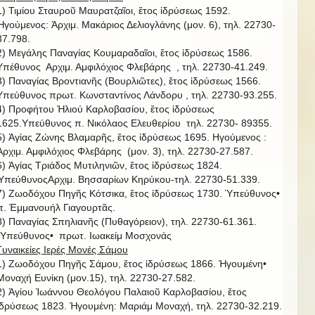
1) Τιμίου Σταυροῦ Μαυρατζαῖοι, ἔτος ἱδρύσεως 1592.
Ἡγούμενος: Ἀρχιμ. Μακάριος Δελιογλάνης (μον. 6), τηλ. 22730-
37.798.
2) Μεγάλης Παναγίας Κουμαραδαῖοι, ἔτος ἱδρύσεως 1586.
Υπέθυνος Αρχιμ. Αμφιλόχιος Φλεβάρης , τηλ. 22730-41.249.
3) Παναγίας Βροντιανῆς (Βουρλιῶτες), ἔτος ἱδρύσεως 1566.
Υπεύθυνος πρωτ. Κωνσταντίνος Λάνδορυ , τηλ. 22730-93.255.
4) Προφήτου Ἠλιού Καρλοβασίου, ἔτος ἱδρύσεως
1625.Υπεύθυνος π. Νικόλαος Ελευθερίου τηλ. 22730- 89355.
5) Ἁγίας Ζώνης Βλαμαρῆς, ἔτος ἱδρύσεως 1695. Ηγούμενος :
Ἀρχιμ. Αμφιλόχιος Φλεβάρης (μον. 3), τηλ. 22730-27.587.
6) Ἁγίας Τριάδος Μυτιληνιῶν, ἔτος ἱδρύσεως 1824.
ὙπεύθυνοςΑρχιμ. Βησσαρίων Κηρύκου-τηλ. 22730-51.339.
7) Ζωοδόχου Πηγῆς Κότσικα, ἔτος ἱδρύσεως 1730. Ὑπεύθυνος•
π. Ἐμμανουήλ Γιαγουρτᾶς.
8) Παναγίας Σπηλιανῆς (Πυθαγόρειον), τηλ. 22730-61.361.
῾Υπεύθυνος• πρωτ. Ιωακείμ Μοσχονάς
Γυναικείες Ιερές Μονές Σάμου
1) Ζωοδόχου Πηγῆς Σάμου, ἔτος ἱδρύσεως 1866. Ἡγουμένη•
Μοναχή Ευνίκη (μον.15), τηλ. 22730-27.582.
2) Ἁγίου Ἰωάννου Θεολόγου Παλαιοῦ Καρλοβασίου, ἔτος
ἱδρύσεως 1823. Ἡγουμένη: Μαριάμ Μοναχή, τηλ. 22730-32.219.