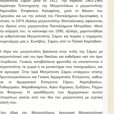
Μητρόπολη Σάμου μετά το 1912. Την περίοδο 1963-1965
διορίστηκε Τοποτηρητής της Μητροπόλεως ο μητροπολίτης
Παροναξίας Επιφάνειος Καλαφάτης, μετά το θάνατο του
Ειρηναίου και ως την εκλογή του Παντελεήμονα Χρυσοφάκη, ο
οποίος το 1974 εξελέγη μητροπολίτης Θεσσαλονίκης αφήνοντας
τον Θρόνο στον μητροπολίτη Παντελεήμονα Μπαρδάκο. Μετά
την κοίμησή του, το καλοκαίρι του 1995, εξελέγη, χειροτονήθηκε
και ενθρονίστηκε Μητροπολίτης Σάμου και Ικαρίας ο σημερινός
ποιμενάρχης μας κ. Ευσέβιος, Σάμιος από το Παλαιό Καρλόβασι.
Η έδρα του μητροπολίτη βρίσκεται στην πόλη της Σάμου με
μητροπολιτικό ναό τον άγιο Νικόλαο και καθεδρικό ναό τον άγιο
Σπυρίδωνα. Γενικώς καταβάλλεται φροντίδα να επισκέπτεται ο
μητροπολίτης τα χωριά ή τα μοναστήρια που πανηγυρίζουν, και
να ιερουργεί. Στην Ιερά Μητρόπολη Σάμου υπάρχουν επίσης
Πρωτοσυγκελλεύων και Γενικός Αρχιερατικός Επίτροπος, καθώς
και οι Αρχιερατικοί Επίτροποι Σάμου, Καρλοβασίων,
Πυθαγορείου, Μαραθοκάμπου, Αγίου Κηρύκου, Ευδήλου, Ραχών
και Φούρνων. Η εγκαθίδρυση των Αρχιερατικών αυτών
Επιτρόπων γίνεται από τον ίδιο τον μητροπολίτη με σχετική
τελετή που.
Στην έδρα της Μητροπόλεως λειτουργεί Μητροπολιτικό