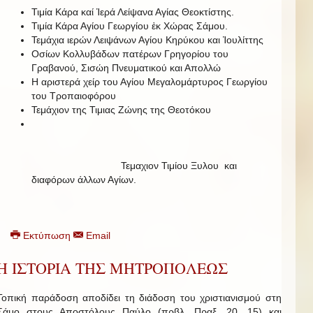
Τιμία Κάρα καί Ἱερά Λείψανα Αγίας Θεοκτίστης.
Τιμία Κάρα Αγίου Γεωργίου ἐκ Χώρας Σάμου.
Τεμάχια ιερών Λειψάνων Αγίου Κηρύκου και Ἰουλίττης
Οσίων Κολλυβάδων πατέρων Γρηγορίου του
Γραβανού, Σισώη Πνευματικού και Απολλώ
Η αριστερά χείρ του Αγίου Μεγαλομάρτυρος Γεωργίου
του Τροπαιοφόρου
Τεμάχιον της Τιμιας Ζώνης της Θεοτόκου
Τεμαχιον Τιμίου Ξυλου και
διαφόρων άλλων Αγίων.
Εκτύπωση
Email
Η ΙΣΤΟΡΙΑ ΤΗΣ ΜΗΤΡΟΠΟΛΕΩΣ
Τοπική παράδοση αποδίδει τη διάδοση του χριστιανισμού στη
Σάμο στους Αποστόλους Παύλο (πρβλ. Πραξ. 20, 15) και