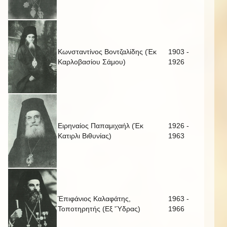
Κωνσταντίνος Βοντζαλίδης (Έκ
1903 -
Καρλοβασίου Σάμου)
1926
Ειρηναίος Παπαμιχαήλ (Έκ
1926 -
Κατιρλι Βιθυνίας)
1963
Έπιφάνιος Καλαφάτης,
1963 -
Τοποτηρητής (Εξ 'Ύδρας)
1966