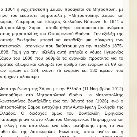
Το 1864 η Αρχιεπισκοπή Σάμου προάγεται σε Μητρόπολη, με
τίτλο του εκάστοτε μητροπολίτη: «Μητροπολίτης Σάμου και
Ικαρίας, Υπέρτιμος και Έξαρχος Κυκλάδων Νήσων». Το 1841 ο
Μητροπολίτης Σάμου τοποθετήθηκε τεσσαρακοστός ανάμεσα
στους μητροπολίτες του Οικουμενικού Θρόνου. Την εξέλιξη της
τοπικής Εκκλησίας μπορεί να καταδείξει μια σύγκριση των
στατιστικών στοιχείων που διαθέτουμε για την περίοδο 1875-
1898. Τομή για την εξέλιξη αυτή υπήρξε ο νόμος Ηγεμονίας
Σάμου του 1888 που ρύθμιζε τα αναγκαία προσόντα για το
ιερατικό αξίωμα και καθόριζε τον αριθμό των ενοριών σε 69 και
των ιερέων σε 124, έναντι 75 ενοριών και 130 ιερέων που
υπήρχαν παλαιότερα.
Μετά την ένωση της Σάμου με την Ελλάδα (11 Νοεμβρίου 1912)
διατηρήθηκε στο Μητροπολιτικό Θρόνο ο Μητροπολίτης
Κωνσταντίνος Βοντζαλίδης έως τον θάνατό του (1926), ενώ ο
Μητροπολίτης Σάμου εντάχθηκε στην Αυτοκέφαλη Εκκλησία της
Ελλάδος. Ο διάδοχος όμως του Βοντζαλίδη Ειρηναίος
Παπαμιχαήλ ανήκε στο κλίμα του Οικουμενικού Πατριαρχείου και
η εκλογή του αποτέλεσε ένα είδος μετάβασης προς το νέο
καθεστώς της Αυτοκέφαλης Εκκλησίας, όπου ανήκε και η