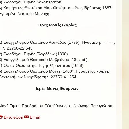
3) Ζωοδόχου Πηγῆς Κακοπέρατου.
4) Κοιμήσεως Θεοτόκου Μαραθοκάμπου, ἔτος ἱδρύσεως 1887.
Ηγουμένη Νεκταρία Μοναχή
Ιερές Μονές Ικαρίας
1) Εὐαγγελισμοῦ Θεοτόκου Λευκάδος (1775). Ἡγουμένη:---------,
τηλ. 22750-22.549.
2) Ζωοδόχου Πηγῆς Γλαρέδων (1890).
3) Εὐαγγελισμοῦ Θεοτόκου Μαβριάνου (18ος αἰ.).
4) Ὁσίας Θεοκτίστης Πηγῆς Φραντάτου (1688).
5) Εὐαγγελισμοῦ Θεοτόκου Μοντέ (1460). Ηγούμενος • Ἀρχιμ.
Παντελεήμων Νικητίδης τηλ. 22750-41.254.
Ιερές Μονές Φούρνων
Μονή Τιμίου Προδρόμου. Ὑπεύθυνος: π. Ἰωάννης Παναγιώτου.
Εκτύπωση
Email