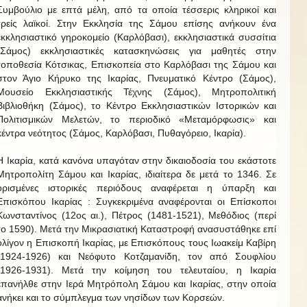
Συμβούλιο με επτά μέλη, από τα οποία τέσσερις κληρικοί και
τρείς λαϊκοί. Στην Εκκλησία της Σάμου επίσης ανήκουν ένα
εκκλησιαστικό γηροκομείο (Καρλόβασι), εκκλησιαστικά συσσίτια
(Σάμος) εκκλησιαστικές κατασκηνώσεις για μαθητές στην
τοποθεσία Κότσικας, Επισκοπεία στο Καρλόβασι της Σάμου και
στον Άγιο Κήρυκο της Ικαρίας, Πνευματικό Κέντρο (Σάμος),
Μουσείο Εκκλησιαστικής Τέχνης (Σάμος), Μητροπολιτική
Βιβλιοθήκη (Σάμος), το Κέντρο Εκκλησιαστικών Ιστορικών και
Πολιτισμικών Μελετών, το περιοδικό «Μεταμόρφωσις» και
κέντρα νεότητος (Σάμος, Καρλόβασι, Πυθαγόρειο, Ικαρία).
Η Ικαρία, κατά κανόνα υπαγόταν στην δικαιοδοσία του εκάστοτε
Μητροπολίτη Σάμου και Ικαρίας, ιδιαίτερα δε μετά το 1346. Σε
ορισμένες ιστορικές περιόδους αναφέρεται η ύπαρξη και
Επισκόπου Ικαρίας : Συγκεκριμένα αναφέρονται οι Επίσκοποι
Κωνσταντίνος (12ος αι.), Πέτρος (1481-1521), Μεθόδιος (περί
το 1590). Μετά την Μικρασιατική Καταστροφή ανασυστάθηκε επί
ολίγον η Επισκοπή Ικαρίας, με Επισκόπους τους Ιωακείμ Καβίρη
(1924-1926) και Νεόφυτο Κοτζαμανίδη, τον από Σουφλίου
(1926-1931). Μετά την κοίμηση του τελευταίου, η Ικαρία
επανήλθε στην Ιερά Μητρόπολη Σάμου και Ικαρίας, στην οποία
ανήκει και το σύμπλεγμα των νησίδων των Κορσεών.