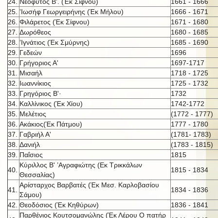
24.
Νεόφυτος Β'. (Έκ Σίφνου)
1661 - 1666
25.
’Ιωσήφ Γεωργειρήνης (Έκ Μήλου)
1666 - 1671
26.
Φιλάρετος (Έκ Σίφνου)
1671 - 1680
27.
Δωρόθεος
1680 - 1685
28.
’Ιγνάτιος (Έκ Σμύρνης)
1685 - 1690
29.
Γεδεών
1696
30.
Γρήγοριος Α'
1697-1717
31.
Μισαήλ
1718 - 1725
32.
Ιωαννίκιος
1725 - 1732
33.
Γρηγόριος Β'·
1732
34.
Καλλίνικος (Έκ Χίου)
1742-1772
35.
Μελέτιος
(1772 - 1777)
36.
Ακάκιος(Έκ Πάτμου)
1777 - 1780
37.
Γαβριήλ Α'
(1781- 1783)
38.
Δανιήλ
(1783 - 1815)
39.
Παΐσιος
1815
Κύριλλος Β' ’Αγραφιώτης (Εκ Τρικκάλων
40.
1815 - 1834
Θεσσαλίας)
Αρίσταρχος Βαρβατές (Έκ Μεσ. Καρλοβασίου
41.
1834 - 1836
Σάμου)
42.
Θεοδόσιος (Έκ Κηθύρων)
1836 - 1841
Παρθένιος Κουτσομανώλης (Έκ Λέρου Ο πατήρ