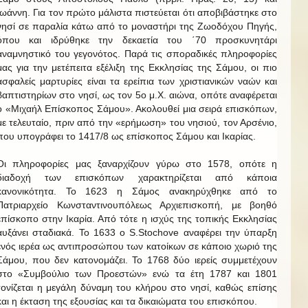
Ιωάννη. Για τον πρώτο μάλιστα πιστεύεται ότι αποβιβάστηκε στο
νησί σε παραλία κάτω από το μοναστήρι της Ζωοδόχου Πηγής,
όπου και ιδρύθηκε την δεκαετία του ΄70 προσκυνητάρι
αναμνηστικό του γεγονότος. Παρά τις σποραδικές πληροφορίες
μας για την μετέπειτα εξέλιξη της Εκκλησίας της Σάμου, οι πιο
ασφαλείς μαρτυρίες είναι τα ερείπια των χριστιανικών ναών και
βαπτιστηρίων στο νησί, ως τον 5ο μ.Χ. αιώνα, οπότε αναφέρεται
ο «Μιχαήλ Επίσκοπος Σάμου». Ακολουθεί μια σειρά επισκόπων,
με τελευταίο, πριν από την «ερήμωση» του νησιού, τον Αρσένιο,
που υπογράφει το 1417/8 ως επίσκοπος Σάμου και Ικαρίας.
Οι πληροφορίες μας ξαναρχίζουν γύρω στο 1578, οπότε η
διαδοχή των επισκόπων χαρακτηρίζεται από κάποια
κανονικότητα. Το 1623 η Σάμος ανακηρύχθηκε από το
Πατριαρχείο Κωνσταντινουπόλεως Αρχιεπισκοπή, με βοηθό
επίσκοπο στην Ικαρία. Από τότε η ισχύς της τοπικής Εκκλησίας
αυξάνει σταδιακά. Το 1633 ο S.Stochove αναφέρει την ύπαρξη
ενός ιερέα ως αντιπροσώπου των κατοίκων σε κάποιο χωριό της
Σάμου, που δεν κατονομάζει. Το 1768 δύο ιερείς συμμετέχουν
στο «Συμβούλιο των Προεστών» ενώ τα έτη 1787 και 1801
τονίζεται η μεγάλη δύναμη του κλήρου στο νησί, καθώς επίσης
και η έκταση της εξουσίας και τα δικαιώματα του επισκόπου.