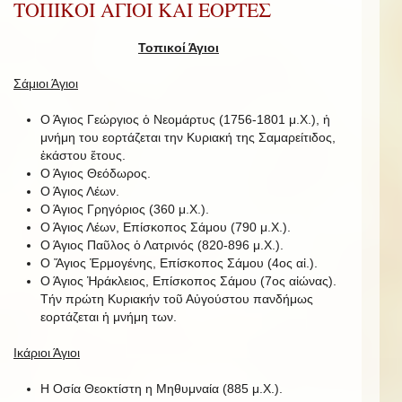
ΤΟΠΙΚΟΙ ΑΓΙΟΙ ΚΑΙ ΕΟΡΤΕΣ
Τοπικοί Άγιοι
Σάμιοι Άγιοι
Ο Άγιος Γεώργιος ὁ Νεομάρτυς (1756-1801 μ.Χ.), ἡ
μνήμη του εορτάζεται την Κυριακή της Σαμαρείτιδος,
ἑκάστου ἔτους.
Ο Άγιος Θεόδωρος.
Ο Άγιος Λέων.
Ο Άγιος Γρηγόριος (360 μ.Χ.).
Ο Άγιος Λέων, Επίσκοπος Σάμου (790 μ.Χ.).
Ο Άγιος Παῦλος ὁ Λατρινός (820-896 μ.Χ.).
Ο Ἅγιος Ἑρμογένης, Επίσκοπος Σάμου (4ος αἰ.).
Ο Άγιος Ἡράκλειος, Επίσκοπος Σάμου (7ος αἰώνας).
Τήν πρώτη Κυριακήν τοῦ Αὐγούστου πανδήμως
εορτάζεται ἡ μνήμη των.
Ικάριοι Άγιοι
Η Οσία Θεοκτίστη η Μηθυμναία (885 μ.Χ.).