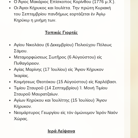
Ο Άγιος Μακάριος Επίσκοπος Κορίνθου (1776 μ.Χ.).
Οι Άγιοι Κήρυκος και Ιουλίττα. Την πρώτη Κυριακή
του Σεπτεμβρίου πανδήμως εορτάζεται ἐν Ἁγίῳ
Κηρύκῳ η μνήμη των.
Τοπικές Γιορτές
Αγίου Νικολάου (6 Δεκεμβρίου) Πολιούχου Πόλεως
Σάμου.
Μεταμορφώσεως Σωτῆρος (6 Αὐγούστου) εἰς
Πυθαγόρειον.
Αγίας Μαρίνης (17 Ἰουλίου) εἰς Ἅγιον Κήρυκον
Ἰκαρίας.
Κοιμήσεως Θεοτόκου (15 Αὐγούστου) εἰς Καρλόβασι.
Τιμίου Σταυροῦ (14 Σεπτεμβρίου) Ἱ. Μονή Τιμίου
Σταυροῦ Μαυρατζαίων.
Αγίων Κηρύκου και Ἰουλίττης (15 Ἰουλίου) Ἅγιον
Κήρυκον.
Νεομάρτυρος Γεωργίου εἰς τόν ὁμώνυμον Ἱερόν Ναόν
Χώρας.
Ιερά Λείψανα