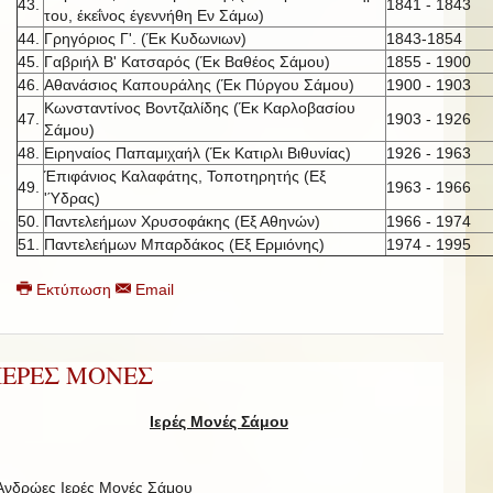
43.
1841 - 1843
του, έκεΐνος έγεννήθη Εν Σάμω)
44.
Γρηγόριος Γ'. (Έκ Κυδωνιων)
1843-1854
45.
Γαβριήλ Β' Κατσαρός (Έκ Βαθέος Σάμου)
1855 - 1900
46.
Αθανάσιος Καπουράλης (Έκ Πύργου Σάμου)
1900 - 1903
Κωνσταντίνος Βοντζαλίδης (Έκ Καρλοβασίου
47.
1903 - 1926
Σάμου)
48.
Ειρηναίος Παπαμιχαήλ (Έκ Κατιρλι Βιθυνίας)
1926 - 1963
Έπιφάνιος Καλαφάτης, Τοποτηρητής (Εξ
49.
1963 - 1966
'Ύδρας)
50.
Παντελεήμων Χρυσοφάκης (Εξ Αθηνών)
1966 - 1974
51.
Παντελεήμων Μπαρδάκος (Εξ Ερμιόνης)
1974 - 1995
Εκτύπωση
Email
ΙΕΡΕΣ ΜΟΝΕΣ
Ιερές Μονές Σάμου
Ανδρώες Ιερές Μονές Σάμου