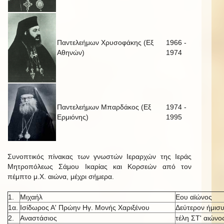
Παντελεήμων Χρυσοφάκης (Εξ
1966 -
Αθηνών)
1974
Παντελεήμων Μπαρδάκος (Εξ
1974 -
Ερμιόνης)
1995
Συνοπτικός πίνακας των γνωστών Ιεραρχών της Ιεράς
Μητροπόλεως Σάμου Ικαρίας και Κορσεών από τον
πέμπτο μ.Χ. αιώνα, μέχρι σήμερα.
1.
Μιχαήλ
Εου αϊώνος
1α.
Ισίδωρος Α' Πρώην Ηγ. Μονής Χαριξένου
Δεύτερον ήμισυ
2.
Αναστάσιος
τέλη ΣΤ' αιώνο