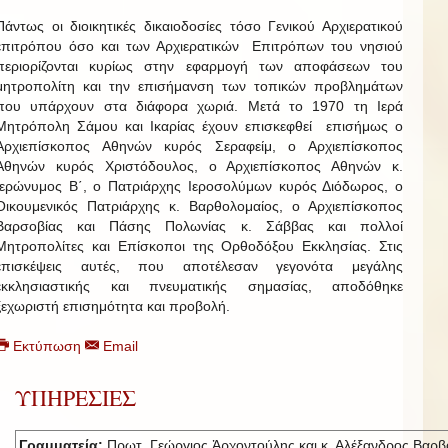
Πάντως οι διοικητικές δικαιοδοσίες τόσο Γενικού Αρχιερατικού
επιτρόπου όσο και των Αρχιερατικών Επιτρόπων του νησιού
περιορίζονται κυρίως στην εφαρμογή των αποφάσεων του
μητροπολίτη και την επισήμανση των τοπικών προβλημάτων
που υπάρχουν στα διάφορα χωριά. Μετά το 1970 τη Ιερά
Μητρόπολη Σάμου και Ικαρίας έχουν επισκεφθεί επισήμως ο
Αρχιεπίσκοπος Αθηνών κυρός Σεραφείμ, ο Αρχιεπίσκοπος
Αθηνών κυρός Χριστόδουλος, ο Αρχιεπίσκοπος Αθηνών κ.
Ιερώνυμος Β΄, ο Πατριάρχης Ιεροσολύμων κυρός Διόδωρος, ο
Οικουμενικός Πατριάρχης κ. Βαρθολομαίος, ο Αρχιεπίσκοπος
Βαρσοβίας και Πάσης Πολωνίας κ. Σάββας και πολλοί
Μητροπολίτες και Επίσκοποι της Ορθοδόξου Εκκλησίας. Στις
επισκέψεις αυτές, που αποτέλεσαν γεγονότα μεγάλης
εκκλησιαστικής και πνευματικής σημασίας, αποδόθηκε
ξεχωριστή επισημότητα και προβολή.
Εκτύπωση
Email
ΥΠΗΡΕΣΙΕΣ
Γραμματεία:
Πρωτ. Γεώργιος Ἀρχοντούλης και κ. Αλέξανδρος Βαρβ