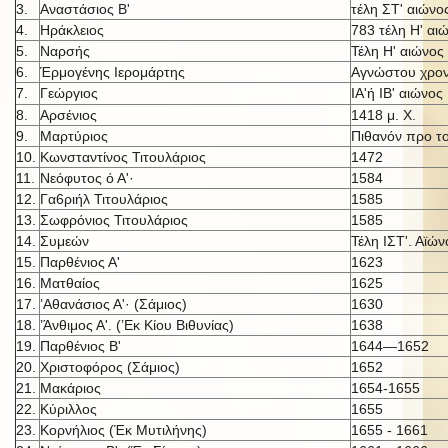
3.
Αναστάσιος Β'
τέλη ΣΤ' αιώνο
4.
Ηράκλειος
783 τέλη Η' αι
5.
Ναρσής
Τέλη Η' αιώνος
6.
Έρμογένης Ιερομάρτης
Αγνώστου χρον
7.
Γεώργιος
ΙΑ'ή IB' αι
ώνος
8.
Αρσένιος
1418 μ. X.
9.
Μαρτύριος
Πιθανόν προ τ
10.
Κωνσταντίνος Τιτουλάριος
1472
11.
Νεόφυτος ό Α'·
1584
12.
Γα6ριήλ Τιτουλάριος
1585
13.
Σωφρόνιος Τιτουλάριος
1585
14.
Συμεών
Τέλη ΙΣΤ'. Αϊών
15.
Παρθένιος Α'
1623
16.
Ματθαίος
1625
17.
’Αθανάσιος Α'· (Σάμιος)
1630
18.
’Άνθιμος Α'. (’Εκ Κίου Βιθυνίας)
1638
19.
Παρθένιος Β'
1644—1652
20.
Χριστοφόρος (Σάμιος)
1652
21.
Μακάριος
1654-1655
22.
Κύριλλος
1655
23.
Κορνήλιος (Έκ Μυτιλήνης)
1655 - 1661