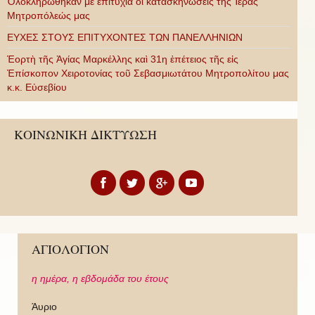
Ὁλοκληρώθηκαν μὲ ἐπιτυχία οἱ κατασκηνώσεις τῆς Ἱερᾶς
Μητροπόλεώς μας
ΕΥΧΕΣ ΣΤΟΥΣ ΕΠΙΤΥΧΟΝΤΕΣ ΤΩΝ ΠΑΝΕΛΛΗΝΙΩΝ
Ἑορτὴ τῆς Ἁγίας Μαρκέλλης καὶ 31η ἐπέτειος τῆς εἰς
Ἐπίσκοπον Χειροτονίας τοῦ Σεβασμιωτάτου Μητροπολίτου μας
κ.κ. Εὐσεβίου
ΚΟΙΝΩΝΙΚΗ ΔΙΚΤΥΩΣΗ
ΑΓΙΟΛΟΓΙΟΝ
η ημέρα,
η εβδομάδα του έτους
Άυριο