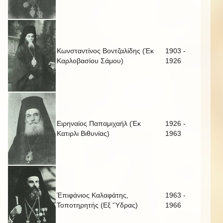
Κωνσταντίνος Βοντζαλίδης (Έκ
1903 -
Καρλοβασίου Σάμου)
1926
Ειρηναίος Παπαμιχαήλ (Έκ
1926 -
Κατιρλι Βιθυνίας)
1963
Έπιφάνιος Καλαφάτης,
1963 -
Τοποτηρητής (Εξ 'Ύδρας)
1966