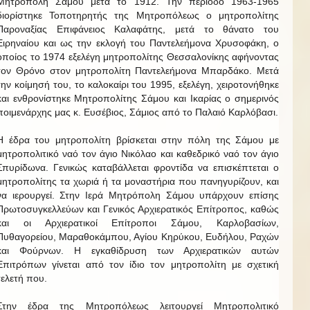
Μητρόπολη Σάμου μετά το 1912. Την περίοδο 1963-1965
διορίστηκε Τοποτηρητής της Μητροπόλεως ο μητροπολίτης
Παροναξίας Επιφάνειος Καλαφάτης, μετά το θάνατο του
Ειρηναίου και ως την εκλογή του Παντελεήμονα Χρυσοφάκη, ο
οποίος το 1974 εξελέγη μητροπολίτης Θεσσαλονίκης αφήνοντας
τον Θρόνο στον μητροπολίτη Παντελεήμονα Μπαρδάκο. Μετά
την κοίμησή του, το καλοκαίρι του 1995, εξελέγη, χειροτονήθηκε
και ενθρονίστηκε Μητροπολίτης Σάμου και Ικαρίας ο σημερινός
ποιμενάρχης μας κ. Ευσέβιος, Σάμιος από το Παλαιό Καρλόβασι.
Η έδρα του μητροπολίτη βρίσκεται στην πόλη της Σάμου με
μητροπολιτικό ναό τον άγιο Νικόλαο και καθεδρικό ναό τον άγιο
Σπυρίδωνα. Γενικώς καταβάλλεται φροντίδα να επισκέπτεται ο
μητροπολίτης τα χωριά ή τα μοναστήρια που πανηγυρίζουν, και
να ιερουργεί. Στην Ιερά Μητρόπολη Σάμου υπάρχουν επίσης
Πρωτοσυγκελλεύων και Γενικός Αρχιερατικός Επίτροπος, καθώς
και οι Αρχιερατικοί Επίτροποι Σάμου, Καρλοβασίων,
Πυθαγορείου, Μαραθοκάμπου, Αγίου Κηρύκου, Ευδήλου, Ραχών
και Φούρνων. Η εγκαθίδρυση των Αρχιερατικών αυτών
Επιτρόπων γίνεται από τον ίδιο τον μητροπολίτη με σχετική
τελετή που.
Στην έδρα της Μητροπόλεως λειτουργεί Μητροπολιτικό