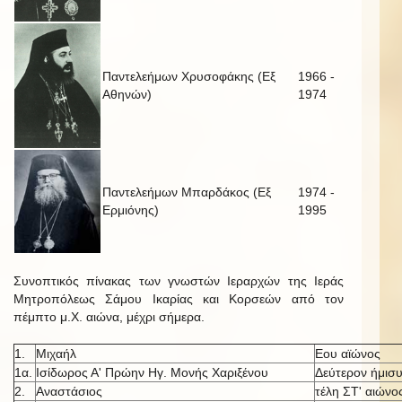
Παντελεήμων Χρυσοφάκης (Εξ
1966 -
Αθηνών)
1974
Παντελεήμων Μπαρδάκος (Εξ
1974 -
Ερμιόνης)
1995
Συνοπτικός πίνακας των γνωστών Ιεραρχών της Ιεράς
Μητροπόλεως Σάμου Ικαρίας και Κορσεών από τον
πέμπτο μ.Χ. αιώνα, μέχρι σήμερα.
1.
Μιχαήλ
Εου αϊώνος
1α.
Ισίδωρος Α' Πρώην Ηγ. Μονής Χαριξένου
Δεύτερον ήμισυ
2.
Αναστάσιος
τέλη ΣΤ' αιώνο