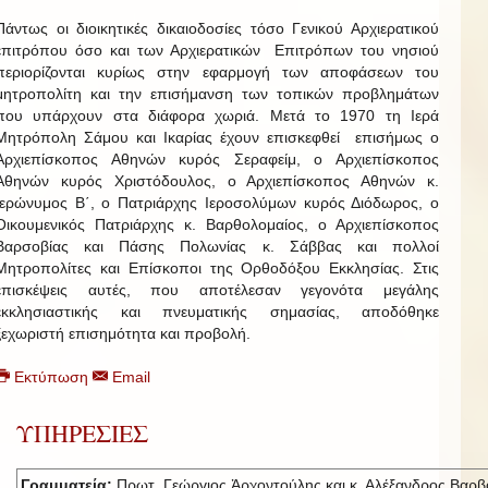
Πάντως οι διοικητικές δικαιοδοσίες τόσο Γενικού Αρχιερατικού
επιτρόπου όσο και των Αρχιερατικών Επιτρόπων του νησιού
περιορίζονται κυρίως στην εφαρμογή των αποφάσεων του
μητροπολίτη και την επισήμανση των τοπικών προβλημάτων
που υπάρχουν στα διάφορα χωριά. Μετά το 1970 τη Ιερά
Μητρόπολη Σάμου και Ικαρίας έχουν επισκεφθεί επισήμως ο
Αρχιεπίσκοπος Αθηνών κυρός Σεραφείμ, ο Αρχιεπίσκοπος
Αθηνών κυρός Χριστόδουλος, ο Αρχιεπίσκοπος Αθηνών κ.
Ιερώνυμος Β΄, ο Πατριάρχης Ιεροσολύμων κυρός Διόδωρος, ο
Οικουμενικός Πατριάρχης κ. Βαρθολομαίος, ο Αρχιεπίσκοπος
Βαρσοβίας και Πάσης Πολωνίας κ. Σάββας και πολλοί
Μητροπολίτες και Επίσκοποι της Ορθοδόξου Εκκλησίας. Στις
επισκέψεις αυτές, που αποτέλεσαν γεγονότα μεγάλης
εκκλησιαστικής και πνευματικής σημασίας, αποδόθηκε
ξεχωριστή επισημότητα και προβολή.
Εκτύπωση
Email
ΥΠΗΡΕΣΙΕΣ
Γραμματεία:
Πρωτ. Γεώργιος Ἀρχοντούλης και κ. Αλέξανδρος Βαρβ