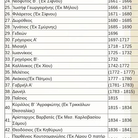
24.
Νεόφυτος Β'. (Έκ Σίφνου)
1661 - 1666
25.
’Ιωσήφ Γεωργειρήνης (Έκ Μήλου)
1666 - 1671
26.
Φιλάρετος (Έκ Σίφνου)
1671 - 1680
27.
Δωρόθεος
1680 - 1685
28.
’Ιγνάτιος (Έκ Σμύρνης)
1685 - 1690
29.
Γεδεών
1696
30.
Γρήγοριος Α'
1697-1717
31.
Μισαήλ
1718 - 1725
32.
Ιωαννίκιος
1725 - 1732
33.
Γρηγόριος Β'·
1732
34.
Καλλίνικος (Έκ Χίου)
1742-1772
35.
Μελέτιος
(1772 - 1777)
36.
Ακάκιος(Έκ Πάτμου)
1777 - 1780
37.
Γαβριήλ Α'
(1781- 1783)
38.
Δανιήλ
(1783 - 1815)
39.
Παΐσιος
1815
Κύριλλος Β' ’Αγραφιώτης (Εκ Τρικκάλων
40.
1815 - 1834
Θεσσαλίας)
Αρίσταρχος Βαρβατές (Έκ Μεσ. Καρλοβασίου
41.
1834 - 1836
Σάμου)
42.
Θεοδόσιος (Έκ Κηθύρων)
1836 - 1841
Παρθένιος Κουτσομανώλης (Έκ Λέρου Ο πατήρ