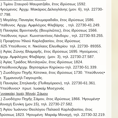
1) Τιμίου Σταυροῦ Μαυρατζαῖοι, ἔτος ἱδρύσεως 1592.
Ἡγούμενος: Ἀρχιμ. Μακάριος Δελιογλάνης (μον. 6), τηλ. 22730-
37.798.
2) Μεγάλης Παναγίας Κουμαραδαῖοι, ἔτος ἱδρύσεως 1586.
Υπέθυνος Αρχιμ. Αμφιλόχιος Φλεβάρης , τηλ. 22730-41.249.
3) Παναγίας Βροντιανῆς (Βουρλιῶτες), ἔτος ἱδρύσεως 1566.
Υπεύθυνος πρωτ. Κωνσταντίνος Λάνδορυ , τηλ. 22730-93.255.
4) Προφήτου Ἠλιού Καρλοβασίου, ἔτος ἱδρύσεως
1625.Υπεύθυνος π. Νικόλαος Ελευθερίου τηλ. 22730- 89355.
5) Ἁγίας Ζώνης Βλαμαρῆς, ἔτος ἱδρύσεως 1695. Ηγούμενος :
Ἀρχιμ. Αμφιλόχιος Φλεβάρης (μον. 3), τηλ. 22730-27.587.
6) Ἁγίας Τριάδος Μυτιληνιῶν, ἔτος ἱδρύσεως 1824.
ὙπεύθυνοςΑρχιμ. Βησσαρίων Κηρύκου-τηλ. 22730-51.339.
7) Ζωοδόχου Πηγῆς Κότσικα, ἔτος ἱδρύσεως 1730. Ὑπεύθυνος•
π. Ἐμμανουήλ Γιαγουρτᾶς.
8) Παναγίας Σπηλιανῆς (Πυθαγόρειον), τηλ. 22730-61.361.
῾Υπεύθυνος• πρωτ. Ιωακείμ Μοσχονάς
Γυναικείες Ιερές Μονές Σάμου
1) Ζωοδόχου Πηγῆς Σάμου, ἔτος ἱδρύσεως 1866. Ἡγουμένη•
Μοναχή Ευνίκη (μον.15), τηλ. 22730-27.582.
2) Ἁγίου Ἰωάννου Θεολόγου Παλαιοῦ Καρλοβασίου, ἔτος
ἱδρύσεως 1823. Ἡγουμένη: Μαριάμ Μοναχή, τηλ. 22730-32.219.