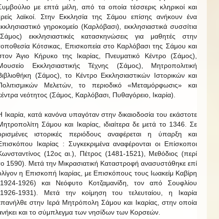
Συμβούλιο με επτά μέλη, από τα οποία τέσσερις κληρικοί και
τρείς λαϊκοί. Στην Εκκλησία της Σάμου επίσης ανήκουν ένα
εκκλησιαστικό γηροκομείο (Καρλόβασι), εκκλησιαστικά συσσίτια
(Σάμος) εκκλησιαστικές κατασκηνώσεις για μαθητές στην
τοποθεσία Κότσικας, Επισκοπεία στο Καρλόβασι της Σάμου και
στον Άγιο Κήρυκο της Ικαρίας, Πνευματικό Κέντρο (Σάμος),
Μουσείο Εκκλησιαστικής Τέχνης (Σάμος), Μητροπολιτική
Βιβλιοθήκη (Σάμος), το Κέντρο Εκκλησιαστικών Ιστορικών και
Πολιτισμικών Μελετών, το περιοδικό «Μεταμόρφωσις» και
κέντρα νεότητος (Σάμος, Καρλόβασι, Πυθαγόρειο, Ικαρία).
Η Ικαρία, κατά κανόνα υπαγόταν στην δικαιοδοσία του εκάστοτε
Μητροπολίτη Σάμου και Ικαρίας, ιδιαίτερα δε μετά το 1346. Σε
ορισμένες ιστορικές περιόδους αναφέρεται η ύπαρξη και
Επισκόπου Ικαρίας : Συγκεκριμένα αναφέρονται οι Επίσκοποι
Κωνσταντίνος (12ος αι.), Πέτρος (1481-1521), Μεθόδιος (περί
το 1590). Μετά την Μικρασιατική Καταστροφή ανασυστάθηκε επί
ολίγον η Επισκοπή Ικαρίας, με Επισκόπους τους Ιωακείμ Καβίρη
(1924-1926) και Νεόφυτο Κοτζαμανίδη, τον από Σουφλίου
(1926-1931). Μετά την κοίμηση του τελευταίου, η Ικαρία
επανήλθε στην Ιερά Μητρόπολη Σάμου και Ικαρίας, στην οποία
ανήκει και το σύμπλεγμα των νησίδων των Κορσεών.