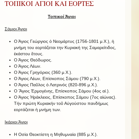
ΤΟΠΙΚΟΙ ΑΓΙΟΙ ΚΑΙ ΕΟΡΤΕΣ
Τοπικοί Άγιοι
Σάμιοι Άγιοι
Ο Άγιος Γεώργιος ὁ Νεομάρτυς (1756-1801 μ.Χ.), ἡ
μνήμη του εορτάζεται την Κυριακή της Σαμαρείτιδος,
ἑκάστου ἔτους.
Ο Άγιος Θεόδωρος.
Ο Άγιος Λέων.
Ο Άγιος Γρηγόριος (360 μ.Χ.).
Ο Άγιος Λέων, Επίσκοπος Σάμου (790 μ.Χ.).
Ο Άγιος Παῦλος ὁ Λατρινός (820-896 μ.Χ.).
Ο Ἅγιος Ἑρμογένης, Επίσκοπος Σάμου (4ος αἰ.).
Ο Άγιος Ἡράκλειος, Επίσκοπος Σάμου (7ος αἰώνας).
Τήν πρώτη Κυριακήν τοῦ Αὐγούστου πανδήμως
εορτάζεται ἡ μνήμη των.
Ικάριοι Άγιοι
Η Οσία Θεοκτίστη η Μηθυμναία (885 μ.Χ.).