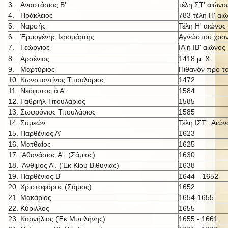
3.
Αναστάσιος Β'
τέλη ΣΤ' αιώνο
4.
Ηράκλειος
783 τέλη Η' αι
5.
Ναρσής
Τέλη Η' αιώνος
6.
Έρμογένης Ιερομάρτης
Αγνώστου χρον
7.
Γεώργιος
ΙΑ'ή IB' αι
ώνος
8.
Αρσένιος
1418 μ. X.
9.
Μαρτύριος
Πιθανόν προ τ
10.
Κωνσταντίνος Τιτουλάριος
1472
11.
Νεόφυτος ό Α'·
1584
12.
Γα6ριήλ Τιτουλάριος
1585
13.
Σωφρόνιος Τιτουλάριος
1585
14.
Συμεών
Τέλη ΙΣΤ'. Αϊών
15.
Παρθένιος Α'
1623
16.
Ματθαίος
1625
17.
’Αθανάσιος Α'· (Σάμιος)
1630
18.
’Άνθιμος Α'. (’Εκ Κίου Βιθυνίας)
1638
19.
Παρθένιος Β'
1644—1652
20.
Χριστοφόρος (Σάμιος)
1652
21.
Μακάριος
1654-1655
22.
Κύριλλος
1655
23.
Κορνήλιος (Έκ Μυτιλήνης)
1655 - 1661