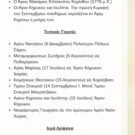
Ο Άγιος Μακάριος Επίσκοπος Κορίνθου (1776 μ.Χ.).
Οι Άγιοι Κήρυκος και Ιουλίττα. Την πρώτη Κυριακή
του Σεπτεμβρίου πανδήμως εορτάζεται ἐν Ἁγίῳ
Κηρύκῳ η μνήμη των.
Τοπικές Γιορτές
Αγίου Νικολάου (6 Δεκεμβρίου) Πολιούχου Πόλεως
Σάμου.
Μεταμορφώσεως Σωτῆρος (6 Αὐγούστου) εἰς
Πυθαγόρειον.
Αγίας Μαρίνης (17 Ἰουλίου) εἰς Ἅγιον Κήρυκον
Ἰκαρίας.
Κοιμήσεως Θεοτόκου (15 Αὐγούστου) εἰς Καρλόβασι.
Τιμίου Σταυροῦ (14 Σεπτεμβρίου) Ἱ. Μονή Τιμίου
Σταυροῦ Μαυρατζαίων.
Αγίων Κηρύκου και Ἰουλίττης (15 Ἰουλίου) Ἅγιον
Κήρυκον.
Νεομάρτυρος Γεωργίου εἰς τόν ὁμώνυμον Ἱερόν Ναόν
Χώρας.
Ιερά Λείψανα