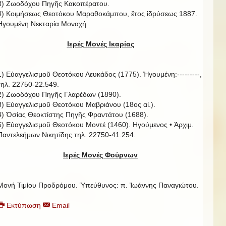
3) Ζωοδόχου Πηγῆς Κακοπέρατου.
4) Κοιμήσεως Θεοτόκου Μαραθοκάμπου, ἔτος ἱδρύσεως 1887.
Ηγουμένη Νεκταρία Μοναχή
Ιερές Μονές Ικαρίας
1) Εὐαγγελισμοῦ Θεοτόκου Λευκάδος (1775). Ἡγουμένη:---------,
τηλ. 22750-22.549.
2) Ζωοδόχου Πηγῆς Γλαρέδων (1890).
3) Εὐαγγελισμοῦ Θεοτόκου Μαβριάνου (18ος αἰ.).
4) Ὁσίας Θεοκτίστης Πηγῆς Φραντάτου (1688).
5) Εὐαγγελισμοῦ Θεοτόκου Μοντέ (1460). Ηγούμενος • Ἀρχιμ.
Παντελεήμων Νικητίδης τηλ. 22750-41.254.
Ιερές Μονές Φούρνων
Μονή Τιμίου Προδρόμου. Ὑπεύθυνος: π. Ἰωάννης Παναγιώτου.
Εκτύπωση
Email