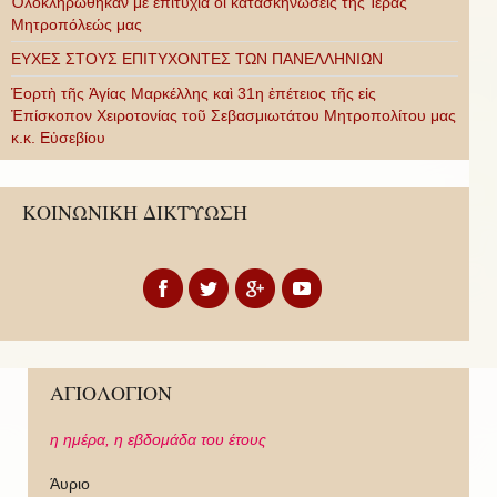
Ὁλοκληρώθηκαν μὲ ἐπιτυχία οἱ κατασκηνώσεις τῆς Ἱερᾶς
Μητροπόλεώς μας
ΕΥΧΕΣ ΣΤΟΥΣ ΕΠΙΤΥΧΟΝΤΕΣ ΤΩΝ ΠΑΝΕΛΛΗΝΙΩΝ
Ἑορτὴ τῆς Ἁγίας Μαρκέλλης καὶ 31η ἐπέτειος τῆς εἰς
Ἐπίσκοπον Χειροτονίας τοῦ Σεβασμιωτάτου Μητροπολίτου μας
κ.κ. Εὐσεβίου
ΚΟΙΝΩΝΙΚΗ ΔΙΚΤΥΩΣΗ
ΑΓΙΟΛΟΓΙΟΝ
η ημέρα,
η εβδομάδα του έτους
Άυριο