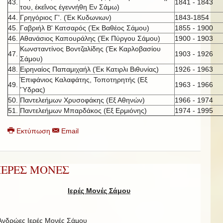
43.
1841 - 1843
του, έκεΐνος έγεννήθη Εν Σάμω)
44.
Γρηγόριος Γ'. (Έκ Κυδωνιων)
1843-1854
45.
Γαβριήλ Β' Κατσαρός (Έκ Βαθέος Σάμου)
1855 - 1900
46.
Αθανάσιος Καπουράλης (Έκ Πύργου Σάμου)
1900 - 1903
Κωνσταντίνος Βοντζαλίδης (Έκ Καρλοβασίου
47.
1903 - 1926
Σάμου)
48.
Ειρηναίος Παπαμιχαήλ (Έκ Κατιρλι Βιθυνίας)
1926 - 1963
Έπιφάνιος Καλαφάτης, Τοποτηρητής (Εξ
49.
1963 - 1966
'Ύδρας)
50.
Παντελεήμων Χρυσοφάκης (Εξ Αθηνών)
1966 - 1974
51.
Παντελεήμων Μπαρδάκος (Εξ Ερμιόνης)
1974 - 1995
Εκτύπωση
Email
ΙΕΡΕΣ ΜΟΝΕΣ
Ιερές Μονές Σάμου
Ανδρώες Ιερές Μονές Σάμου