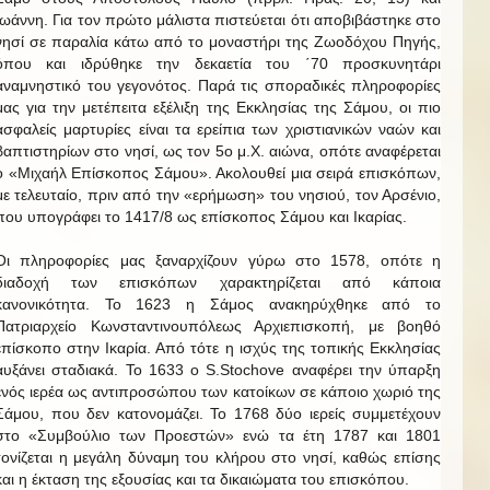
Ιωάννη. Για τον πρώτο μάλιστα πιστεύεται ότι αποβιβάστηκε στο
νησί σε παραλία κάτω από το μοναστήρι της Ζωοδόχου Πηγής,
όπου και ιδρύθηκε την δεκαετία του ΄70 προσκυνητάρι
αναμνηστικό του γεγονότος. Παρά τις σποραδικές πληροφορίες
μας για την μετέπειτα εξέλιξη της Εκκλησίας της Σάμου, οι πιο
ασφαλείς μαρτυρίες είναι τα ερείπια των χριστιανικών ναών και
βαπτιστηρίων στο νησί, ως τον 5ο μ.Χ. αιώνα, οπότε αναφέρεται
ο «Μιχαήλ Επίσκοπος Σάμου». Ακολουθεί μια σειρά επισκόπων,
με τελευταίο, πριν από την «ερήμωση» του νησιού, τον Αρσένιο,
που υπογράφει το 1417/8 ως επίσκοπος Σάμου και Ικαρίας.
Οι πληροφορίες μας ξαναρχίζουν γύρω στο 1578, οπότε η
διαδοχή των επισκόπων χαρακτηρίζεται από κάποια
κανονικότητα. Το 1623 η Σάμος ανακηρύχθηκε από το
Πατριαρχείο Κωνσταντινουπόλεως Αρχιεπισκοπή, με βοηθό
επίσκοπο στην Ικαρία. Από τότε η ισχύς της τοπικής Εκκλησίας
αυξάνει σταδιακά. Το 1633 ο S.Stochove αναφέρει την ύπαρξη
ενός ιερέα ως αντιπροσώπου των κατοίκων σε κάποιο χωριό της
Σάμου, που δεν κατονομάζει. Το 1768 δύο ιερείς συμμετέχουν
στο «Συμβούλιο των Προεστών» ενώ τα έτη 1787 και 1801
τονίζεται η μεγάλη δύναμη του κλήρου στο νησί, καθώς επίσης
και η έκταση της εξουσίας και τα δικαιώματα του επισκόπου.