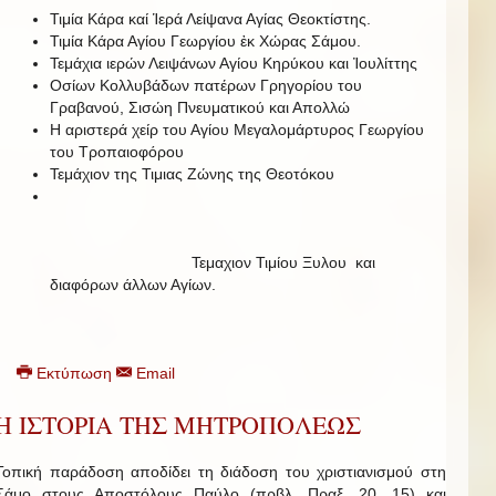
Τιμία Κάρα καί Ἱερά Λείψανα Αγίας Θεοκτίστης.
Τιμία Κάρα Αγίου Γεωργίου ἐκ Χώρας Σάμου.
Τεμάχια ιερών Λειψάνων Αγίου Κηρύκου και Ἰουλίττης
Οσίων Κολλυβάδων πατέρων Γρηγορίου του
Γραβανού, Σισώη Πνευματικού και Απολλώ
Η αριστερά χείρ του Αγίου Μεγαλομάρτυρος Γεωργίου
του Τροπαιοφόρου
Τεμάχιον της Τιμιας Ζώνης της Θεοτόκου
Τεμαχιον Τιμίου Ξυλου και
διαφόρων άλλων Αγίων.
Εκτύπωση
Email
Η ΙΣΤΟΡΙΑ ΤΗΣ ΜΗΤΡΟΠΟΛΕΩΣ
Τοπική παράδοση αποδίδει τη διάδοση του χριστιανισμού στη
Σάμο στους Αποστόλους Παύλο (πρβλ. Πραξ. 20, 15) και