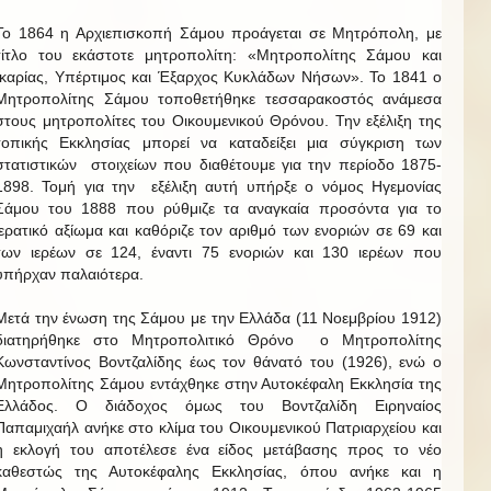
Το 1864 η Αρχιεπισκοπή Σάμου προάγεται σε Μητρόπολη, με
τίτλο του εκάστοτε μητροπολίτη: «Μητροπολίτης Σάμου και
Ικαρίας, Υπέρτιμος και Έξαρχος Κυκλάδων Νήσων». Το 1841 ο
Μητροπολίτης Σάμου τοποθετήθηκε τεσσαρακοστός ανάμεσα
στους μητροπολίτες του Οικουμενικού Θρόνου. Την εξέλιξη της
τοπικής Εκκλησίας μπορεί να καταδείξει μια σύγκριση των
στατιστικών στοιχείων που διαθέτουμε για την περίοδο 1875-
1898. Τομή για την εξέλιξη αυτή υπήρξε ο νόμος Ηγεμονίας
Σάμου του 1888 που ρύθμιζε τα αναγκαία προσόντα για το
ιερατικό αξίωμα και καθόριζε τον αριθμό των ενοριών σε 69 και
των ιερέων σε 124, έναντι 75 ενοριών και 130 ιερέων που
υπήρχαν παλαιότερα.
Μετά την ένωση της Σάμου με την Ελλάδα (11 Νοεμβρίου 1912)
διατηρήθηκε στο Μητροπολιτικό Θρόνο ο Μητροπολίτης
Κωνσταντίνος Βοντζαλίδης έως τον θάνατό του (1926), ενώ ο
Μητροπολίτης Σάμου εντάχθηκε στην Αυτοκέφαλη Εκκλησία της
Ελλάδος. Ο διάδοχος όμως του Βοντζαλίδη Ειρηναίος
Παπαμιχαήλ ανήκε στο κλίμα του Οικουμενικού Πατριαρχείου και
η εκλογή του αποτέλεσε ένα είδος μετάβασης προς το νέο
καθεστώς της Αυτοκέφαλης Εκκλησίας, όπου ανήκε και η