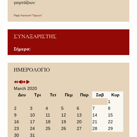
γιορτάζουν:
Πηγή:
Λογισμικό "Σήμερα"
ΣΥΝΑΞΑΡΙΣΤΗΣ
Σήμερα:
P
P
N
N
ΗΜΕΡΟΛΟΓΙΟ
r
r
e
e
e
e
x
x
v
v
t
t
i
i
Y
M
March 2020
o
o
e
o
Δευ
Τρι
Τετ
Πεμ
Παρ
Σαβ
Κυρ
u
u
a
n
1
s
s
r
t
2
3
4
5
6
7
8
Y
M
h
9
10
11
12
13
14
15
e
o
16
17
18
19
20
21
22
a
n
23
24
25
26
27
28
29
r
t
30
31
h