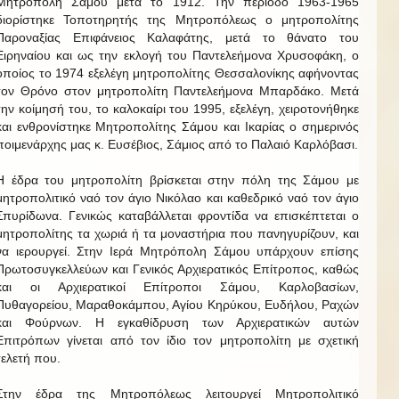
Μητρόπολη Σάμου μετά το 1912. Την περίοδο 1963-1965
διορίστηκε Τοποτηρητής της Μητροπόλεως ο μητροπολίτης
Παροναξίας Επιφάνειος Καλαφάτης, μετά το θάνατο του
Ειρηναίου και ως την εκλογή του Παντελεήμονα Χρυσοφάκη, ο
οποίος το 1974 εξελέγη μητροπολίτης Θεσσαλονίκης αφήνοντας
τον Θρόνο στον μητροπολίτη Παντελεήμονα Μπαρδάκο. Μετά
την κοίμησή του, το καλοκαίρι του 1995, εξελέγη, χειροτονήθηκε
και ενθρονίστηκε Μητροπολίτης Σάμου και Ικαρίας ο σημερινός
ποιμενάρχης μας κ. Ευσέβιος, Σάμιος από το Παλαιό Καρλόβασι.
Η έδρα του μητροπολίτη βρίσκεται στην πόλη της Σάμου με
μητροπολιτικό ναό τον άγιο Νικόλαο και καθεδρικό ναό τον άγιο
Σπυρίδωνα. Γενικώς καταβάλλεται φροντίδα να επισκέπτεται ο
μητροπολίτης τα χωριά ή τα μοναστήρια που πανηγυρίζουν, και
να ιερουργεί. Στην Ιερά Μητρόπολη Σάμου υπάρχουν επίσης
Πρωτοσυγκελλεύων και Γενικός Αρχιερατικός Επίτροπος, καθώς
και οι Αρχιερατικοί Επίτροποι Σάμου, Καρλοβασίων,
Πυθαγορείου, Μαραθοκάμπου, Αγίου Κηρύκου, Ευδήλου, Ραχών
και Φούρνων. Η εγκαθίδρυση των Αρχιερατικών αυτών
Επιτρόπων γίνεται από τον ίδιο τον μητροπολίτη με σχετική
τελετή που.
Στην έδρα της Μητροπόλεως λειτουργεί Μητροπολιτικό