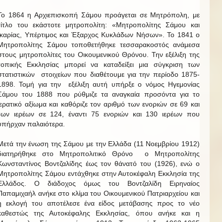
Το 1864 η Αρχιεπισκοπή Σάμου προάγεται σε Μητρόπολη, με
τίτλο του εκάστοτε μητροπολίτη: «Μητροπολίτης Σάμου και
Ικαρίας, Υπέρτιμος και Έξαρχος Κυκλάδων Νήσων». Το 1841 ο
Μητροπολίτης Σάμου τοποθετήθηκε τεσσαρακοστός ανάμεσα
στους μητροπολίτες του Οικουμενικού Θρόνου. Την εξέλιξη της
τοπικής Εκκλησίας μπορεί να καταδείξει μια σύγκριση των
στατιστικών στοιχείων που διαθέτουμε για την περίοδο 1875-
1898. Τομή για την εξέλιξη αυτή υπήρξε ο νόμος Ηγεμονίας
Σάμου του 1888 που ρύθμιζε τα αναγκαία προσόντα για το
ιερατικό αξίωμα και καθόριζε τον αριθμό των ενοριών σε 69 και
των ιερέων σε 124, έναντι 75 ενοριών και 130 ιερέων που
υπήρχαν παλαιότερα.
Μετά την ένωση της Σάμου με την Ελλάδα (11 Νοεμβρίου 1912)
διατηρήθηκε στο Μητροπολιτικό Θρόνο ο Μητροπολίτης
Κωνσταντίνος Βοντζαλίδης έως τον θάνατό του (1926), ενώ ο
Μητροπολίτης Σάμου εντάχθηκε στην Αυτοκέφαλη Εκκλησία της
Ελλάδος. Ο διάδοχος όμως του Βοντζαλίδη Ειρηναίος
Παπαμιχαήλ ανήκε στο κλίμα του Οικουμενικού Πατριαρχείου και
η εκλογή του αποτέλεσε ένα είδος μετάβασης προς το νέο
καθεστώς της Αυτοκέφαλης Εκκλησίας, όπου ανήκε και η