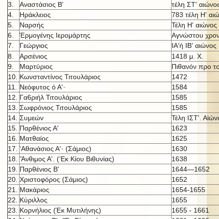
3.
Αναστάσιος Β'
τέλη ΣΤ' αιώνο
4.
Ηράκλειος
783 τέλη Η' αι
5.
Ναρσής
Τέλη Η' αιώνος
6.
Έρμογένης Ιερομάρτης
Αγνώστου χρον
7.
Γεώργιος
ΙΑ'ή IB' αι
ώνος
8.
Αρσένιος
1418 μ. X.
9.
Μαρτύριος
Πιθανόν προ τ
10.
Κωνσταντίνος Τιτουλάριος
1472
11.
Νεόφυτος ό Α'·
1584
12.
Γα6ριήλ Τιτουλάριος
1585
13.
Σωφρόνιος Τιτουλάριος
1585
14.
Συμεών
Τέλη ΙΣΤ'. Αϊών
15.
Παρθένιος Α'
1623
16.
Ματθαίος
1625
17.
’Αθανάσιος Α'· (Σάμιος)
1630
18.
’Άνθιμος Α'. (’Εκ Κίου Βιθυνίας)
1638
19.
Παρθένιος Β'
1644—1652
20.
Χριστοφόρος (Σάμιος)
1652
21.
Μακάριος
1654-1655
22.
Κύριλλος
1655
23.
Κορνήλιος (Έκ Μυτιλήνης)
1655 - 1661