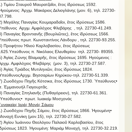
1) Τιμίου Σταυροῦ Μαυρατζαῖοι, ἔτος ἱδρύσεως 1592.
Ἡγούμενος: Ἀρχιμ. Μακάριος Δελιογλάνης (μον. 6), τηλ. 22730-
37.798.
2) Μεγάλης Παναγίας Κουμαραδαῖοι, ἔτος ἱδρύσεως 1586.
Υπέθυνος Αρχιμ. Αμφιλόχιος Φλεβάρης , τηλ. 22730-41.249.
3) Παναγίας Βροντιανῆς (Βουρλιῶτες), ἔτος ἱδρύσεως 1566.
Υπεύθυνος πρωτ. Κωνσταντίνος Λάνδορυ , τηλ. 22730-93.255.
4) Προφήτου Ἠλιού Καρλοβασίου, ἔτος ἱδρύσεως
1625.Υπεύθυνος π. Νικόλαος Ελευθερίου τηλ. 22730- 89355.
5) Ἁγίας Ζώνης Βλαμαρῆς, ἔτος ἱδρύσεως 1695. Ηγούμενος :
Ἀρχιμ. Αμφιλόχιος Φλεβάρης (μον. 3), τηλ. 22730-27.587.
6) Ἁγίας Τριάδος Μυτιληνιῶν, ἔτος ἱδρύσεως 1824.
ὙπεύθυνοςΑρχιμ. Βησσαρίων Κηρύκου-τηλ. 22730-51.339.
7) Ζωοδόχου Πηγῆς Κότσικα, ἔτος ἱδρύσεως 1730. Ὑπεύθυνος•
π. Ἐμμανουήλ Γιαγουρτᾶς.
8) Παναγίας Σπηλιανῆς (Πυθαγόρειον), τηλ. 22730-61.361.
῾Υπεύθυνος• πρωτ. Ιωακείμ Μοσχονάς
Γυναικείες Ιερές Μονές Σάμου
1) Ζωοδόχου Πηγῆς Σάμου, ἔτος ἱδρύσεως 1866. Ἡγουμένη•
Μοναχή Ευνίκη (μον.15), τηλ. 22730-27.582.
2) Ἁγίου Ἰωάννου Θεολόγου Παλαιοῦ Καρλοβασίου, ἔτος
ἱδρύσεως 1823. Ἡγουμένη: Μαριάμ Μοναχή, τηλ. 22730-32.219.