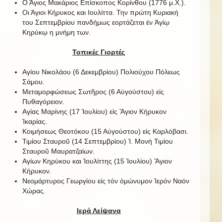
Ο Άγιος Μακάριος Επίσκοπος Κορίνθου (1776 μ.Χ.).
Οι Άγιοι Κήρυκος και Ιουλίττα. Την πρώτη Κυριακή
του Σεπτεμβρίου πανδήμως εορτάζεται ἐν Ἁγίῳ
Κηρύκῳ η μνήμη των.
Τοπικές Γιορτές
Αγίου Νικολάου (6 Δεκεμβρίου) Πολιούχου Πόλεως
Σάμου.
Μεταμορφώσεως Σωτῆρος (6 Αὐγούστου) εἰς
Πυθαγόρειον.
Αγίας Μαρίνης (17 Ἰουλίου) εἰς Ἅγιον Κήρυκον
Ἰκαρίας.
Κοιμήσεως Θεοτόκου (15 Αὐγούστου) εἰς Καρλόβασι.
Τιμίου Σταυροῦ (14 Σεπτεμβρίου) Ἱ. Μονή Τιμίου
Σταυροῦ Μαυρατζαίων.
Αγίων Κηρύκου και Ἰουλίττης (15 Ἰουλίου) Ἅγιον
Κήρυκον.
Νεομάρτυρος Γεωργίου εἰς τόν ὁμώνυμον Ἱερόν Ναόν
Χώρας.
Ιερά Λείψανα