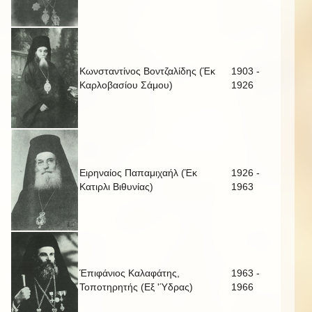
Κωνσταντίνος Βοντζαλίδης (Έκ
1903 -
Καρλοβασίου Σάμου)
1926
Ειρηναίος Παπαμιχαήλ (Έκ
1926 -
Κατιρλι Βιθυνίας)
1963
Έπιφάνιος Καλαφάτης,
1963 -
Τοποτηρητής (Εξ 'Ύδρας)
1966