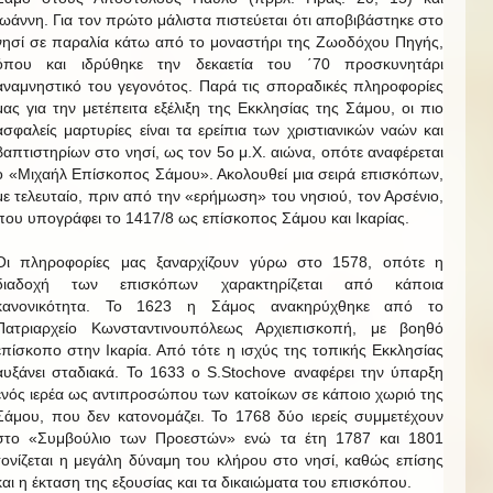
Ιωάννη. Για τον πρώτο μάλιστα πιστεύεται ότι αποβιβάστηκε στο
νησί σε παραλία κάτω από το μοναστήρι της Ζωοδόχου Πηγής,
όπου και ιδρύθηκε την δεκαετία του ΄70 προσκυνητάρι
αναμνηστικό του γεγονότος. Παρά τις σποραδικές πληροφορίες
μας για την μετέπειτα εξέλιξη της Εκκλησίας της Σάμου, οι πιο
ασφαλείς μαρτυρίες είναι τα ερείπια των χριστιανικών ναών και
βαπτιστηρίων στο νησί, ως τον 5ο μ.Χ. αιώνα, οπότε αναφέρεται
ο «Μιχαήλ Επίσκοπος Σάμου». Ακολουθεί μια σειρά επισκόπων,
με τελευταίο, πριν από την «ερήμωση» του νησιού, τον Αρσένιο,
που υπογράφει το 1417/8 ως επίσκοπος Σάμου και Ικαρίας.
Οι πληροφορίες μας ξαναρχίζουν γύρω στο 1578, οπότε η
διαδοχή των επισκόπων χαρακτηρίζεται από κάποια
κανονικότητα. Το 1623 η Σάμος ανακηρύχθηκε από το
Πατριαρχείο Κωνσταντινουπόλεως Αρχιεπισκοπή, με βοηθό
επίσκοπο στην Ικαρία. Από τότε η ισχύς της τοπικής Εκκλησίας
αυξάνει σταδιακά. Το 1633 ο S.Stochove αναφέρει την ύπαρξη
ενός ιερέα ως αντιπροσώπου των κατοίκων σε κάποιο χωριό της
Σάμου, που δεν κατονομάζει. Το 1768 δύο ιερείς συμμετέχουν
στο «Συμβούλιο των Προεστών» ενώ τα έτη 1787 και 1801
τονίζεται η μεγάλη δύναμη του κλήρου στο νησί, καθώς επίσης
και η έκταση της εξουσίας και τα δικαιώματα του επισκόπου.