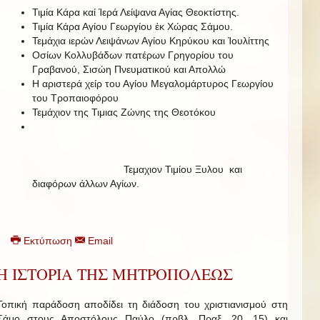
Τιμία Κάρα καί Ἱερά Λείψανα Αγίας Θεοκτίστης.
Τιμία Κάρα Αγίου Γεωργίου ἐκ Χώρας Σάμου.
Τεμάχια ιερών Λειψάνων Αγίου Κηρύκου και Ἰουλίττης
Οσίων Κολλυβάδων πατέρων Γρηγορίου του
Γραβανού, Σισώη Πνευματικού και Απολλώ
Η αριστερά χείρ του Αγίου Μεγαλομάρτυρος Γεωργίου
του Τροπαιοφόρου
Τεμάχιον της Τιμιας Ζώνης της Θεοτόκου
Τεμαχιον Τιμίου Ξυλου και
διαφόρων άλλων Αγίων.
Εκτύπωση
Email
Η ΙΣΤΟΡΙΑ ΤΗΣ ΜΗΤΡΟΠΟΛΕΩΣ
Τοπική παράδοση αποδίδει τη διάδοση του χριστιανισμού στη
Σάμο στους Αποστόλους Παύλο (πρβλ. Πραξ. 20, 15) και