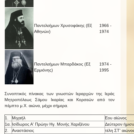
Παντελεήμων Χρυσοφάκης (Εξ
1966 -
Αθηνών)
1974
Παντελεήμων Μπαρδάκος (Εξ
1974 -
Ερμιόνης)
1995
Συνοπτικός πίνακας των γνωστών Ιεραρχών της Ιεράς
Μητροπόλεως Σάμου Ικαρίας και Κορσεών από τον
πέμπτο μ.Χ. αιώνα, μέχρι σήμερα.
1.
Μιχαήλ
Εου αϊώνος
1α.
Ισίδωρος Α' Πρώην Ηγ. Μονής Χαριξένου
Δεύτερον ήμισυ
2.
Αναστάσιος
τέλη ΣΤ' αιώνο