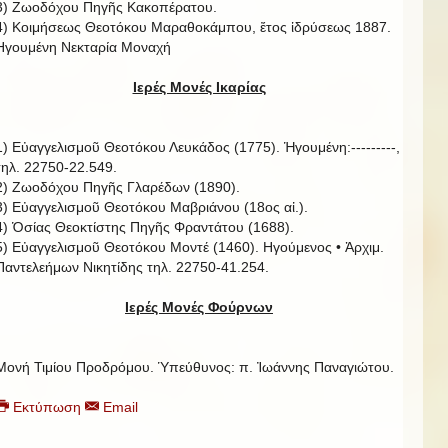
3) Ζωοδόχου Πηγῆς Κακοπέρατου.
4) Κοιμήσεως Θεοτόκου Μαραθοκάμπου, ἔτος ἱδρύσεως 1887.
Ηγουμένη Νεκταρία Μοναχή
Ιερές Μονές Ικαρίας
1) Εὐαγγελισμοῦ Θεοτόκου Λευκάδος (1775). Ἡγουμένη:---------,
τηλ. 22750-22.549.
2) Ζωοδόχου Πηγῆς Γλαρέδων (1890).
3) Εὐαγγελισμοῦ Θεοτόκου Μαβριάνου (18ος αἰ.).
4) Ὁσίας Θεοκτίστης Πηγῆς Φραντάτου (1688).
5) Εὐαγγελισμοῦ Θεοτόκου Μοντέ (1460). Ηγούμενος • Ἀρχιμ.
Παντελεήμων Νικητίδης τηλ. 22750-41.254.
Ιερές Μονές Φούρνων
Μονή Τιμίου Προδρόμου. Ὑπεύθυνος: π. Ἰωάννης Παναγιώτου.
Εκτύπωση
Email