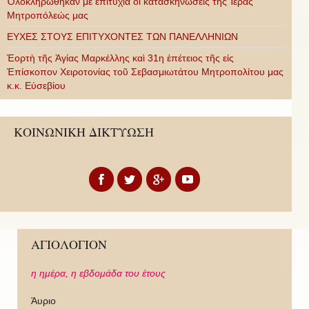
Ὁλοκληρώθηκαν μὲ ἐπιτυχία οἱ κατασκηνώσεις τῆς Ἱερᾶς
Μητροπόλεώς μας
ΕΥΧΕΣ ΣΤΟΥΣ ΕΠΙΤΥΧΟΝΤΕΣ ΤΩΝ ΠΑΝΕΛΛΗΝΙΩΝ
Ἑορτὴ τῆς Ἁγίας Μαρκέλλης καὶ 31η ἐπέτειος τῆς εἰς
Ἐπίσκοπον Χειροτονίας τοῦ Σεβασμιωτάτου Μητροπολίτου μας
κ.κ. Εὐσεβίου
ΚΟΙΝΩΝΙΚΗ ΔΙΚΤΥΩΣΗ
ΑΓΙΟΛΟΓΙΟΝ
η ημέρα,
η εβδομάδα του έτους
Άυριο