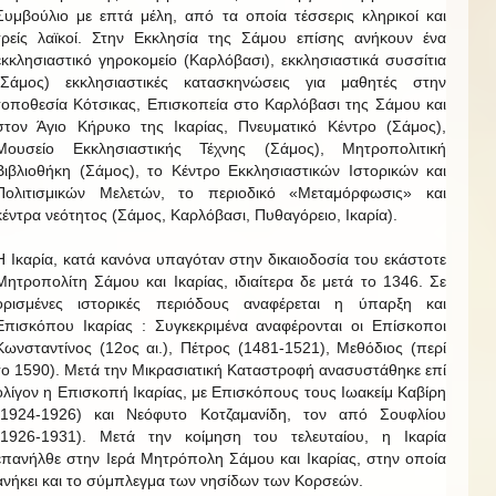
Συμβούλιο με επτά μέλη, από τα οποία τέσσερις κληρικοί και
τρείς λαϊκοί. Στην Εκκλησία της Σάμου επίσης ανήκουν ένα
εκκλησιαστικό γηροκομείο (Καρλόβασι), εκκλησιαστικά συσσίτια
(Σάμος) εκκλησιαστικές κατασκηνώσεις για μαθητές στην
τοποθεσία Κότσικας, Επισκοπεία στο Καρλόβασι της Σάμου και
στον Άγιο Κήρυκο της Ικαρίας, Πνευματικό Κέντρο (Σάμος),
Μουσείο Εκκλησιαστικής Τέχνης (Σάμος), Μητροπολιτική
Βιβλιοθήκη (Σάμος), το Κέντρο Εκκλησιαστικών Ιστορικών και
Πολιτισμικών Μελετών, το περιοδικό «Μεταμόρφωσις» και
κέντρα νεότητος (Σάμος, Καρλόβασι, Πυθαγόρειο, Ικαρία).
Η Ικαρία, κατά κανόνα υπαγόταν στην δικαιοδοσία του εκάστοτε
Μητροπολίτη Σάμου και Ικαρίας, ιδιαίτερα δε μετά το 1346. Σε
ορισμένες ιστορικές περιόδους αναφέρεται η ύπαρξη και
Επισκόπου Ικαρίας : Συγκεκριμένα αναφέρονται οι Επίσκοποι
Κωνσταντίνος (12ος αι.), Πέτρος (1481-1521), Μεθόδιος (περί
το 1590). Μετά την Μικρασιατική Καταστροφή ανασυστάθηκε επί
ολίγον η Επισκοπή Ικαρίας, με Επισκόπους τους Ιωακείμ Καβίρη
(1924-1926) και Νεόφυτο Κοτζαμανίδη, τον από Σουφλίου
(1926-1931). Μετά την κοίμηση του τελευταίου, η Ικαρία
επανήλθε στην Ιερά Μητρόπολη Σάμου και Ικαρίας, στην οποία
ανήκει και το σύμπλεγμα των νησίδων των Κορσεών.