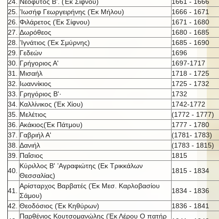
24.
Νεόφυτος Β'. (Έκ Σίφνου)
1661 - 1666
25.
’Ιωσήφ Γεωργειρήνης (Έκ Μήλου)
1666 - 1671
26.
Φιλάρετος (Έκ Σίφνου)
1671 - 1680
27.
Δωρόθεος
1680 - 1685
28.
’Ιγνάτιος (Έκ Σμύρνης)
1685 - 1690
29.
Γεδεών
1696
30.
Γρήγοριος Α'
1697-1717
31.
Μισαήλ
1718 - 1725
32.
Ιωαννίκιος
1725 - 1732
33.
Γρηγόριος Β'·
1732
34.
Καλλίνικος (Έκ Χίου)
1742-1772
35.
Μελέτιος
(1772 - 1777)
36.
Ακάκιος(Έκ Πάτμου)
1777 - 1780
37.
Γαβριήλ Α'
(1781- 1783)
38.
Δανιήλ
(1783 - 1815)
39.
Παΐσιος
1815
Κύριλλος Β' ’Αγραφιώτης (Εκ Τρικκάλων
40.
1815 - 1834
Θεσσαλίας)
Αρίσταρχος Βαρβατές (Έκ Μεσ. Καρλοβασίου
41.
1834 - 1836
Σάμου)
42.
Θεοδόσιος (Έκ Κηθύρων)
1836 - 1841
Παρθένιος Κουτσομανώλης (Έκ Λέρου Ο πατήρ