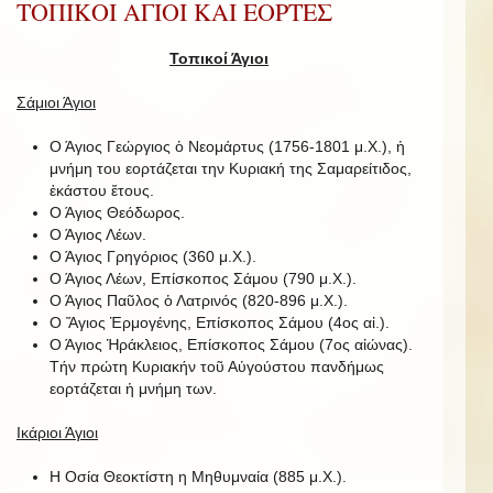
ΤΟΠΙΚΟΙ ΑΓΙΟΙ ΚΑΙ ΕΟΡΤΕΣ
Τοπικοί Άγιοι
Σάμιοι Άγιοι
Ο Άγιος Γεώργιος ὁ Νεομάρτυς (1756-1801 μ.Χ.), ἡ
μνήμη του εορτάζεται την Κυριακή της Σαμαρείτιδος,
ἑκάστου ἔτους.
Ο Άγιος Θεόδωρος.
Ο Άγιος Λέων.
Ο Άγιος Γρηγόριος (360 μ.Χ.).
Ο Άγιος Λέων, Επίσκοπος Σάμου (790 μ.Χ.).
Ο Άγιος Παῦλος ὁ Λατρινός (820-896 μ.Χ.).
Ο Ἅγιος Ἑρμογένης, Επίσκοπος Σάμου (4ος αἰ.).
Ο Άγιος Ἡράκλειος, Επίσκοπος Σάμου (7ος αἰώνας).
Τήν πρώτη Κυριακήν τοῦ Αὐγούστου πανδήμως
εορτάζεται ἡ μνήμη των.
Ικάριοι Άγιοι
Η Οσία Θεοκτίστη η Μηθυμναία (885 μ.Χ.).