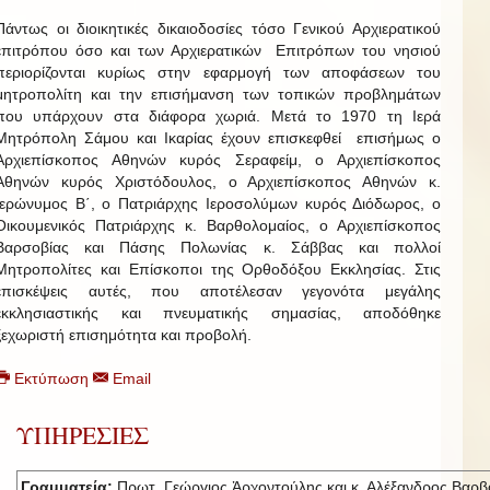
Πάντως οι διοικητικές δικαιοδοσίες τόσο Γενικού Αρχιερατικού
επιτρόπου όσο και των Αρχιερατικών Επιτρόπων του νησιού
περιορίζονται κυρίως στην εφαρμογή των αποφάσεων του
μητροπολίτη και την επισήμανση των τοπικών προβλημάτων
που υπάρχουν στα διάφορα χωριά. Μετά το 1970 τη Ιερά
Μητρόπολη Σάμου και Ικαρίας έχουν επισκεφθεί επισήμως ο
Αρχιεπίσκοπος Αθηνών κυρός Σεραφείμ, ο Αρχιεπίσκοπος
Αθηνών κυρός Χριστόδουλος, ο Αρχιεπίσκοπος Αθηνών κ.
Ιερώνυμος Β΄, ο Πατριάρχης Ιεροσολύμων κυρός Διόδωρος, ο
Οικουμενικός Πατριάρχης κ. Βαρθολομαίος, ο Αρχιεπίσκοπος
Βαρσοβίας και Πάσης Πολωνίας κ. Σάββας και πολλοί
Μητροπολίτες και Επίσκοποι της Ορθοδόξου Εκκλησίας. Στις
επισκέψεις αυτές, που αποτέλεσαν γεγονότα μεγάλης
εκκλησιαστικής και πνευματικής σημασίας, αποδόθηκε
ξεχωριστή επισημότητα και προβολή.
Εκτύπωση
Email
ΥΠΗΡΕΣΙΕΣ
Γραμματεία:
Πρωτ. Γεώργιος Ἀρχοντούλης και κ. Αλέξανδρος Βαρβ