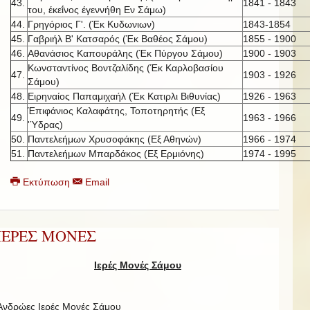
43.
1841 - 1843
του, έκεΐνος έγεννήθη Εν Σάμω)
44.
Γρηγόριος Γ'. (Έκ Κυδωνιων)
1843-1854
45.
Γαβριήλ Β' Κατσαρός (Έκ Βαθέος Σάμου)
1855 - 1900
46.
Αθανάσιος Καπουράλης (Έκ Πύργου Σάμου)
1900 - 1903
Κωνσταντίνος Βοντζαλίδης (Έκ Καρλοβασίου
47.
1903 - 1926
Σάμου)
48.
Ειρηναίος Παπαμιχαήλ (Έκ Κατιρλι Βιθυνίας)
1926 - 1963
Έπιφάνιος Καλαφάτης, Τοποτηρητής (Εξ
49.
1963 - 1966
'Ύδρας)
50.
Παντελεήμων Χρυσοφάκης (Εξ Αθηνών)
1966 - 1974
51.
Παντελεήμων Μπαρδάκος (Εξ Ερμιόνης)
1974 - 1995
Εκτύπωση
Email
ΙΕΡΕΣ ΜΟΝΕΣ
Ιερές Μονές Σάμου
Ανδρώες Ιερές Μονές Σάμου