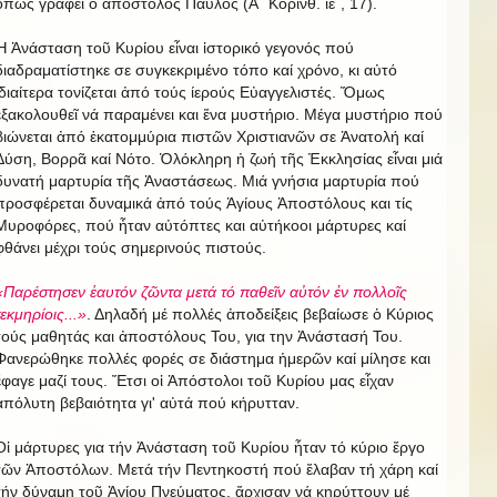
ὅπως γράφει ὁ ἀπόστολος Παύλος (Α΄ Κορινθ. ιε΄, 17).
Ἡ Ἀνάσταση τοῦ Κυρίου εἶναι ἱστορικό γεγονός πού
διαδραματίστηκε σε συγκεκριμένο τόπο καί χρόνο, κι αὐτό
ἰδιαίτερα τονίζεται ἀπό τούς ίερούς Εὐαγγελιστές. Ὅμως
ἐξακολουθεῖ νά παραμένει και ἕνα μυστήριο. Μέγα μυστήριο πού
βιώνεται ἀπό ἑκατομμύρια πιστῶν Χριστιανῶν σε Ἀνατολή καί
Δύση, Βορρᾶ καί Νότο. Ὁλόκληρη ἡ ζωή τῆς Ἐκκλησίας εἶναι μιά
δυνατή μαρτυρία τῆς Ἀναστάσεως. Μιά γνήσια μαρτυρία πού
προσφέρεται δυναμικά ἀπό τούς Ἁγίους Ἀποστόλους και τίς
Μυροφόρες, πού ἦταν αὐτόπτες και αὐτήκοοι μάρτυρες καί
φθάνει μέχρι τούς σημερινούς πιστούς.
«Παρέστησεν ἑαυτόν ζῶντα μετά τό παθεῖν αὐτόν ἐν πολλοῖς
τεκμηρίοις...»
. Δηλαδή μέ πολλές ἀποδείξεις βεβαίωσε ὁ Κύριος
τούς μαθητάς και ἀποστόλους Του, για την Ἀνάστασή Του.
Φανερώθηκε πολλές φορές σε διάστημα ἡμερῶν καί μίλησε και
ἔφαγε μαζί τους. Ἔτσι οἱ Ἀπόστολοι τοῦ Κυρίου μας εἶχαν
ἀπόλυτη βεβαιότητα γι' αὐτά πού κήρυτταν.
Οἱ μάρτυρες για τήν Ἀνάσταση τοῦ Κυρίου ἦταν τό κύριο ἔργο
τῶν Ἀποστόλων. Μετά τήν Πεντηκοστή πού ἔλαβαν τή χάρη καί
τήν δύναμη τοῦ Ἁγίου Πνεύματος, ἄρχισαν νά κηρύττουν μέ