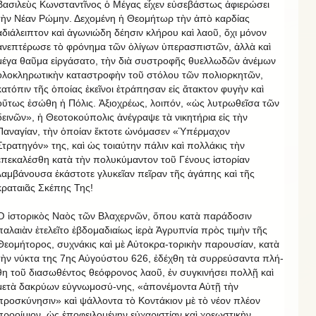
Βασιλεὺς Κωνσταντῖνος ὁ Μέγας εἶχεν εὐσεβάστως ἀφιερώσει
τὴν Νέαν Ρώμην. Δεχομένη ἡ Θεομήτωρ τὴν ἀπὸ καρδίας
ἀδιάλειπτον καὶ ἀγωνιώδη δέησιν κλήρου καὶ λαοῦ, ὄχι μόνον
ἀνεπτέρωσε τὸ φρόνημα τῶν ὀλίγων ὑπερασπιστῶν, ἀλλὰ καὶ
μέγα θαῦμα εἰργάσατο, τὴν διὰ συστροφῆς θυελλωδῶν ἀνέμων
ὁλοκληρωτικὴν καταστροφὴν τοῦ στόλου τῶν πολιορκητῶν,
κατόπιν τῆς ὁποίας ἐκεῖνοι ἐτράπησαν εἰς ἄτακτον φυγὴν καὶ
οὕτως ἐσώθη ἡ Πόλις. Ἀξιοχρέως, λοιπόν, «ὡς λυτρωθεῖσα τῶν
δεινῶν», ἡ Θεοτοκούπολις ἀνέγραψε τὰ νικητήρια εἰς τὴν
Παναγίαν, τὴν ὁποίαν ἔκτοτε ὠνόμασεν «Ὑπέρμαχον
Στρατηγόν» της, καὶ ὡς τοιαύτην πάλιν καὶ πολλάκις τὴν
ἐπεκαλέσθη κατὰ τὴν πολυκύμαντον τοῦ Γένους ἱστορίαν
λαμβάνουσα ἑκάστοτε γλυκεῖαν πεῖραν τῆς ἀγάπης καὶ τῆς
κραταιᾶς Σκέπης Της!
Ὁ ἱστορικὸς Ναὸς τῶν Βλαχερνῶν, ὅπου κατὰ παράδοσιν
παλαιὰν ἐτελεῖτο ἑβδομαδιαίως ἱερὰ Ἀγρυπνία πρὸς τιμὴν τῆς
Θεομήτορος, συχνάκις καὶ μὲ Αὐτοκρα-τορικὴν παρουσίαν, κατὰ
τὴν νύκτα της 7ης Αὐγούστου 626, ἐδέχθη τὰ συρρεύσαντα πλή-
θη τοῦ διασωθέντος θεόφρονος λαοῦ, ἐν συγκινήσει πολλῇ καὶ
μετὰ δακρύων εὐγνωμοσύ-νης, «ἀπονέμοντα Αὐτῇ τὴν
προσκύνησιν» καὶ ψάλλοντα τὸ Κοντάκιον μὲ τὸ νέον πλέον
προοίμιον, ὡς ἐποφειλομένην εὐχαριστίαν καὶ χρεωστικὴν