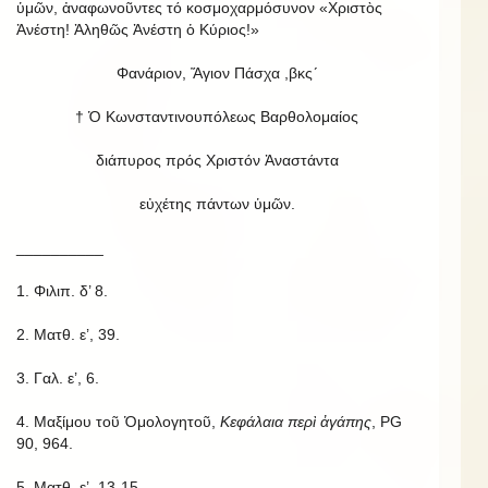
ὑμῶν, ἀναφωνοῦντες τό κοσμοχαρμόσυνον «Χριστὸς
Ἀνέστη! Ἀληθῶς Ἀνέστη ὁ Κύριος!»
Φανάριον, Ἅγιον Πάσχα ,βκς´
† Ὁ Κωνσταντινουπόλεως Βαρθολομαίος
διάπυρος πρός Χριστόν Ἀναστάντα
εὐχέτης πάντων ὑμῶν.
__________
1. Φιλιπ. δ’ 8.
2. Ματθ. ε’, 39.
3. Γαλ. ε’, 6.
4. Μαξίμου τοῦ Ὁμολογητοῦ,
Κεφάλαια περὶ ἀγάπης
, PG
90, 964.
5. Ματθ. ε’, 13-15.