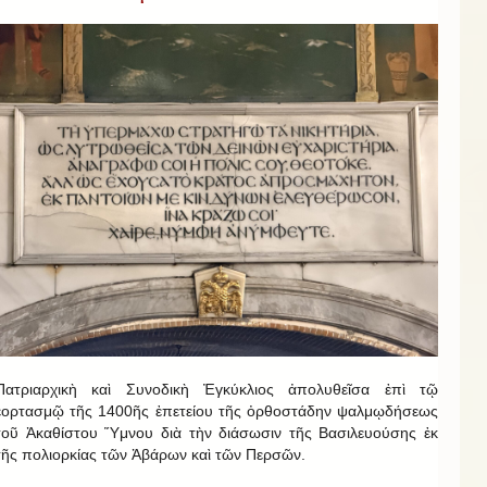
Πατριαρχικὴ καὶ Συνοδικὴ Ἐγκύκλιος ἀπολυθεῖσα ἐπὶ τῷ
ἑορτασμῷ τῆς 1400ῆς ἐπετείου τῆς ὀρθοστάδην ψαλμῳδήσεως
τοῦ Ἀκαθίστου Ὕμνου διὰ τὴν διάσωσιν τῆς Βασιλευούσης ἐκ
τῆς πολιορκίας τῶν Ἀβάρων καὶ τῶν Περσῶν.