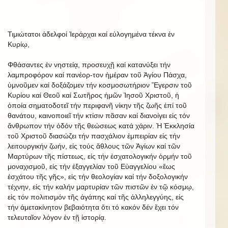
Τιμιώτατοι ἀδελφοί Ἱεράρχαι καί εὐλογημένα τέκνα ἐν
Κυρίῳ,
Φθάσαντες ἐν νηστείᾳ, προσευχῇ καί κατανύξει τήν
λαμπροφόρον καί πανέορ-τον ἡμέραν τοῦ Ἁγίου Πάσχα,
ὑμνοῦμεν καί δοξάζομεν τήν κοσμοσωτήριον Ἔγερσιν τοῦ
Κυρίου καί Θεοῦ καί Σωτῆρος ἡμῶν Ἰησοῦ Χριστοῦ, ἡ
ὁποία σηματοδοτεῖ τήν περιφανῆ νίκην τῆς ζωῆς ἐπί τοῦ
θανάτου, καινοποιεῖ τήν κτίσιν πᾶσαν καί διανοίγει εἰς τόν
ἄνθρωπον τήν ὁδόν τῆς θεώσεως κατά χάριν. Ἡ Ἐκκλησία
τοῦ Χριστοῦ διασώζει τήν πασχάλιον ἐμπειρίαν εἰς τήν
λειτουργικήν ζωήν, εἰς τούς ἄθλους τῶν Ἁγίων καί τῶν
Μαρτύρων τῆς πίστεως, εἰς τήν ἐσχατολογικήν ὁρμήν τοῦ
μοναχισμοῦ, εἰς τήν ἐξαγγελίαν τοῦ Εὐαγγελίου «ἕως
ἐσχάτου τῆς γῆς», εἰς τήν θεολογίαν καί τήν δοξολογικήν
τέχνην, εἰς τήν καλήν μαρτυρίαν τῶν πιστῶν ἐν τῷ κόσμῳ,
εἰς τόν πολιτισμόν τῆς ἀγάπης καί τῆς ἀλληλεγγύης, εἰς
τήν ἀμετακίνητον βεβαιότητα ὅτι τό κακόν δέν ἔχει τόν
τελευταῖον λόγον ἐν τῇ ἱστορίᾳ.