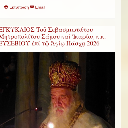
Εκτύπωση
Email
ΕΓΚΥΚΛΙΟΣ Τοῦ Σεβασμιωτάτου
Μητροπολίτου Σάμου καί Ἰκαρίας κ.κ.
ΕΥΣΕΒΙΟΥ ἐπί τῷ Ἁγίῳ Πάσχᾳ 2026