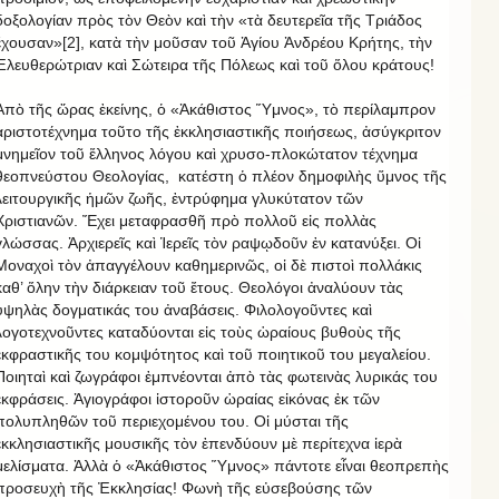
δοξολογίαν πρὸς τὸν Θεὸν καὶ τὴν «τὰ δευτερεῖα τῆς Τριάδος
ἔχουσαν»[2], κατὰ τὴν μοῦσαν τοῦ Ἁγίου Ἀνδρέου Κρήτης, τὴν
Ἐλευθερώτριαν καὶ Σώτειρα τῆς Πόλεως καὶ τοῦ ὅλου κράτους!
Ἀπὸ τῆς ὥρας ἐκείνης, ὁ «Ἀκάθιστος Ὕμνος», τὸ περίλαμπρον
ἀριστοτέχνημα τοῦτο τῆς ἐκκλησιαστικῆς ποιήσεως, ἀσύγκριτον
μνημεῖον τοῦ ἕλληνος λόγου καὶ χρυσο-πλοκώτατον τέχνημα
θεοπνεύστου Θεολογίας, κατέστη ὁ πλέον δημοφιλὴς ὕμνος τῆς
λειτουργικῆς ἡμῶν ζωῆς, ἐντρύφημα γλυκύτατον τῶν
Χριστιανῶν. Ἔχει μεταφρασθῆ πρὸ πολλοῦ εἰς πολλὰς
γλώσσας. Ἀρχιερεῖς καὶ Ἱερεῖς τὸν ραψῳδοῦν ἐν κατανύξει. Οἱ
Μοναχοὶ τὸν ἀπαγγέλουν καθημερινῶς, οἱ δὲ πιστοὶ πολλάκις
καθ’ ὅλην τὴν διάρκειαν τοῦ ἔτους. Θεολόγοι ἀναλύουν τὰς
ὑψηλὰς δογματικάς του ἀναβάσεις. Φιλολογοῦντες καὶ
λογοτεχνοῦντες καταδύονται εἰς τοὺς ὡραίους βυθοὺς τῆς
ἐκφραστικῆς του κομψότητος καὶ τοῦ ποιητικοῦ του μεγαλείου.
Ποιηταὶ καὶ ζωγράφοι ἐμπνέονται ἀπὸ τὰς φωτεινὰς λυρικάς του
ἐκφράσεις. Ἁγιογράφοι ἱστοροῦν ὡραίας εἰκόνας ἐκ τῶν
πολυπληθῶν τοῦ περιεχομένου του. Οἱ μύσται τῆς
ἐκκλησιαστικῆς μουσικῆς τὸν ἐπενδύουν μὲ περίτεχνα ἱερὰ
μελίσματα. Ἀλλὰ ὁ «Ἀκάθιστος Ὕμνος» πάντοτε εἶναι θεοπρεπὴς
προσευχὴ τῆς Ἐκκλησίας! Φωνὴ τῆς εὐσεβούσης τῶν