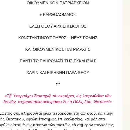
ΟΙΚΟΥΜΕΝΙΚΟΝ ΠΑΤΡΙΑΡΧΕΙΟΝ
+ ΒΑΡΘΟΛΟΜΑΙΟΣ
ΕΛΕῼ ΘΕΟΥ ΑΡΧΙΕΠΙΣΚΟΠΟΣ
ΚΩΝΣΤΑΝΤΙΝΟΥΠΟΛΕΩΣ – ΝΕΑΣ ΡΩΜΗΣ
ΚΑΙ ΟΙΚΟΥΜΕΝΙΚΟΣ ΠΑΤΡΙΑΡΧΗΣ
ΠΑΝΤΙ Τῼ ΠΛΗΡΩΜΑΤΙ ΤΗΣ ΕΚΚΛΗΣΙΑΣ
ΧΑΡΙΝ ΚΑΙ ΕΙΡΗΝΗΝ ΠΑΡΑ ΘΕΟΥ
***
«Τῇ Ὑπερμάχῳ Στρατηγῷ τὰ νικητήρια, ὡς λυτρωθεῖσα τῶν
δεινῶν, εὐχαριστήρια ἀναγράφω Σοι ἡ Πόλις Σου, Θεοτόκε!»
Ἐφέτος συμπληροῦνται χίλια τετρακόσια ἔτη ἀφ’ ὅτου, εἰς τιμὴν
τῆς Θεοτόκου, ἐψάλη ἐπισήμως ἐπ’ ἐκκλησίας, καὶ μάλιστα
ὀρθίων ἱσταμένων πάντων τῶν πιστῶν, τὸ σήμερον παγκοίνως