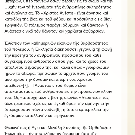
μητέρων, ὑπέρ πάντων ὅσων φέρουν εἰς τό σῶμα καί τήν
ψυχήν των τά ἐνεργήματα τῆς ἀνθρωπίνης σκληρότητος
καί ἀναλγησίας. Τό «Χριστὸς Ἀνέστη» εἶναι ἄρνησις καί
καταδίκη τῆς βίας καί τοῦ φόβου καί πρόσκλησις εἰς βίον
εἰρηνικόν. Ὁ πόλεμος παράγει ὀδυρμόν καί θάνατον· ἡ
Ἀνάστασις νικᾷ τόν θάνατον καί χαρίζεται ἀφθαρσίαν.
Ἐνώπιον τῶν καθημερινῶν εἰκόνων τῆς βαρβαρότητος
τοῦ πολέμου, ἡ Ἐκκλησία διακηρύσσει γεγονυίᾳ τῇ φωνῇ
τήν ἱερότητα τοῦ ἀνθρωπίνου προσώπου τοῦ κάθε
συγκεκριμένου ἀνθρώπου ὅπου γῆς, καί τό χρέος τοῦ
ἀπολύτου σεβασμοῦ της, καί καλεῖ ὅπως «γνωρίσωμεν
ἡμῶν τὸ ἀξίωμα, τιμήσωμεν τὸ ἀρχέτυπον, γνῶμεν τοῦ
μυστηρίου τὴν δύναμιν καὶ ὑπὲρ τίνος Χριστὸς
ἀπέθανε»[7]. Ἡ Ἀνάστασις τοῦ Κυρίου εἶναι
ἀποκατάστασις τοῦ ἀνθρώπου εἰς τήν προαιώνιον κλίσιν
του. Ὡς «ἀπαρχὴ ἄλλης βιοτῆς αἰωνίου» θεραπεύει τάς
ἀλλοτριωτικάς σχέσεις καί ἐγκαθιδρύει τήν εἰρήνην «τὴν
ὑπερέχουσαν πάντα νοῦν»[8], ἡ ὁποία ἐμπερικλείει τήν
ἐγκόσμιον καταλλαγήν καί εἰρήνευσιν.
Θεοκινήτως ἡ Ἁγία καί Μεγάλη Σύνοδος τῆς Ὀρθοδόξου
Ἐκκλησίας, τήν συμπλήρωσιν δεκαετίας ἀπό τῆς