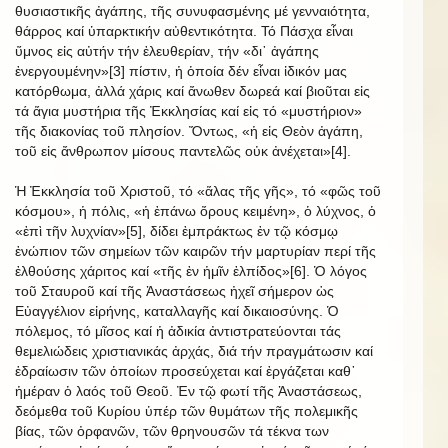
θυσιαστικῆς ἀγάπης, τῆς συνυφασμένης μέ γενναιότητα,
θάρρος καί ὑπαρκτικήν αὐθεντικότητα. Τό Πάσχα εἶναι
ὕμνος εἰς αὐτήν τήν ἐλευθερίαν, τήν «δι᾿ ἀγάπης
ἐνεργουμένην»[3] πίστιν, ἡ ὁποία δέν εἶναι ἰδικόν μας
κατόρθωμα, ἀλλά χάρις καί ἄνωθεν δωρεά καί βιοῦται εἰς
τά ἅγια μυστήρια τῆς Ἐκκλησίας καί εἰς τό «μυστήριον»
τῆς διακονίας τοῦ πλησίον. Ὄντως, «ἡ εἰς Θεὸν ἀγάπη,
τοῦ εἰς ἄνθρωπον μίσους παντελῶς οὐκ ἀνέχεται»[4].
Ἡ Ἐκκλησία τοῦ Χριστοῦ, τό «ἅλας τῆς γῆς», τό «φῶς τοῦ
κόσμου», ἡ πόλις, «ἡ ἐπάνω ὄρους κειμένη», ὁ λύχνος, ὁ
«ἐπὶ τῆν λυχνίαν»[5], δίδει ἐμπράκτως ἐν τῷ κόσμῳ
ἐνώπιον τῶν σημείων τῶν καιρῶν τήν μαρτυρίαν περί τῆς
ἐλθούσης χάριτος καί «τῆς ἐν ἡμῖν ἐλπίδος»[6]. Ὁ λόγος
τοῦ Σταυροῦ καί τῆς Ἀναστάσεως ἠχεῖ σήμερον ὡς
Εὐαγγέλιον εἰρήνης, καταλλαγῆς καί δικαιοσύνης. Ὁ
πόλεμος, τό μῖσος καί ἡ ἀδικία ἀντιστρατεύονται τάς
θεμελιώδεις χριστιανικάς ἀρχάς, διά τήν πραγμάτωσιν καί
ἑδραίωσιν τῶν ὁποίων προσεύχεται καί ἐργάζεται καθ᾿
ἡμέραν ὁ λαός τοῦ Θεοῦ. Ἐν τῷ φωτί τῆς Ἁναστάσεως,
δεόμεθα τοῦ Κυρίου ὑπέρ τῶν θυμάτων τῆς πολεμικῆς
βίας, τῶν ὀρφανῶν, τῶν θρηνουσῶν τά τέκνα των