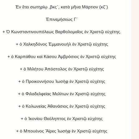
Ἐν ἔτει σωτηρίῳ ,βκς´, κατὰ μῆνα Μάρτιον (κζ´)
Ἐπινεμήσεως Γ´
+ Ὁ Κωνσταντινουπόλεως Βαρθολομαῖος ἐν Χριστῷ εὐχέτης.
+ ὁ Χαλκηδόνος Ἐμμανουὴλ ἐν Χριστῷ εὐχέτης
+ ὁ Καρπάθου καὶ Κάσου Ἀμβρόσιος ἐν Χριστῷ εὐχέτης
+ ὁ Μιλήτου Ἀπόστολος ἐν Χριστῷ εὐχέτης
+ ὁ Προικοννήσου Ἰωσὴφ ἐν Χριστῷ εὐχέτης
+ ὁ Φιλαδελφείας Μελίτων ἐν Χριστῷ εὐχέτης
+ ὁ Κολωνείας Ἀθανάσιος ἐν Χριστῷ εὐχέτης
+ ὁ Ἰκονίου Θεόληπτος ἐν Χριστῷ εὐχέτης
+ ὁ Μπουένος Ἄϊρες Ἰωσὴφ ἐν Χριστῷ εὐχέτης