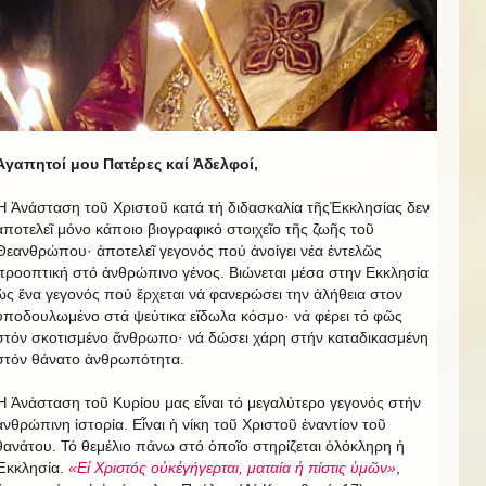
Ἀγαπητοί μου Πατέρες καί Ἀδελφοί,
Ἡ Ἀνάσταση τοῦ Χριστοῦ κατά τή διδασκαλία τῆςἘκκλησίας δεν
ἀποτελεῖ μόνο κάποιο βιογραφικό στοιχεῖο τῆς ζωῆς τοῦ
Θεανθρώπου· ἀποτελεῖ γεγονός πού ἀνοίγει νέα ἐντελῶς
προοπτική στό ἀνθρώπινο γένος. Βιώνεται μέσα στην Εκκλησία
ὡς ἕνα γεγονός πού ἔρχεται νά φανερώσει την ἀλήθεια στον
ὑποδουλωμένο στά ψεύτικα εἴδωλα κόσμο· νά φέρει τό φῶς
στόν σκοτισμένο ἄνθρωπο· νά δώσει χάρη στήν καταδικασμένη
στόν θάνατο ἀνθρωπότητα.
Ἡ Ἀνάσταση τοῦ Κυρίου μας εἶναι τό μεγαλύτερο γεγονός στήν
ἀνθρώπινη ἱστορία. Εἶναι ἡ νίκη τοῦ Χριστοῦ ἐναντίον τοῦ
θανάτου. Τό θεμέλιο πάνω στό ὁποῖο στηρίζεται ὁλόκληρη ἡ
Ἐκκλησία.
«Εἰ Χριστός οὐκἐγήγερται, ματαία ἡ πίστις ὑμῶν»
,