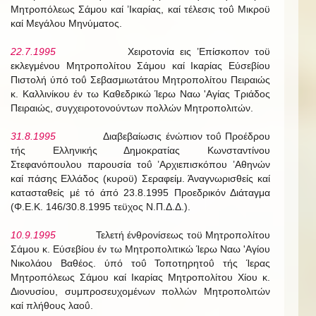
Μητροπόλεως Σάμου καί ’Ικαρίας, καί τέλεσις τοΰ Μικροϋ
καί Μεγάλου Μηνύματος.
22.7.1995
Χειροτονία εις ’Επίσκοπον τοϋ
εκλεγμένου Μητροπολίτου Σάμου καί Ικαρίας Εύσεβίου
Πιστολή ύπό τοΰ Σεβασμιωτάτου Μητροπολίτου Πειραιώς
κ. Καλλινίκου έν τω Καθεδρικώ Ίερω Ναω 'Αγίας Τριάδος
Πειραιώς, συγχειροτονούντων πολλών Μητροπολιτών.
31.8.1995
Διαβεβαίωσις ένώπιον τοΰ Προέδρου
τής Ελληνικής Δημοκρατίας Κωνσταντίνου
Στεφανόπουλου παρουσία τοΰ ’Αρχιεπισκόπου ’Αθηνών
καί πάσης Ελλάδος (κυροϋ) Σεραφείμ. Άναγνωρισθείς καί
κατασταθείς μέ τό άπό 23.8.1995 Προεδρικόν Διάταγμα
(Φ.Ε.Κ. 146/30.8.1995 τεϋχος Ν.Π.Δ.Δ.).
10.9.1995
Τελετή ένθρονίσεως τοϋ Μητροπολίτου
Σάμου κ. Εύσεβίου έν τω Μητροπολιτικώ Ίερω Ναω 'Αγίου
Νικολάου Βαθέος. ύπό τοΰ Τοποτηρητοΰ τής Ίερας
Μητροπόλεως Σάμου καί Ικαρίας Μητροπολίτου Χίου κ.
Διονυσίου, συμπροσευχομένων πολλών Μητροπολιτών
καί πλήθους λαοΰ.