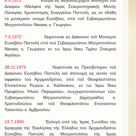
6.5.1972
Κουρά εις Μεγαλόσχημον Μοναχόν τοϋ
Δοκίμου ’Αδελφού τής Ίερας Σταυροπηγιακής Μονής
Παναγίας Χρυσοπηγής Ευαγγέλου Πιστολή, εις ον έδόθη
τό μοναχικόν ονομα Ευσέβιος, ύπό τοΰ Σεβασμιωτάτου
Μητροπολίτου Νίκαιας κ. Γεωργίου.
7.5.1972
Χειροτονία εις Διάκονον τοΰ Μοναχού
Ευσεβίου Πιστολή ύπό τοϋ Σεβασμιωτάτου Μητροπολίτου
Νίκαιας κ. Γεωργίου εν τω Ίερω Ναω Τιμίου Σταυρού
Αιγάλεω.
28.
11.1976
Χειροτονία εις Πρεσβύτερον τοΰ
Διακόνου Ευσεβίου Πιστολή καί άπονομή εις αυτόν τοϋ
όφφικίου τοϋ Αρχιμανδρίτου, ύπό τοΰ Θεοφιλεστάτου
Επισκόπου Ρωγών κ. Καλλινίκου, εν τω Ίερω Ναω
Προφήτου Ήλιού Παγκρατίου, συγχειροτονούντων τών,
Σεβασμιωτάτου Μητροπολίτου Δημητριάδος κ.
Χριστοδούλου καί τοΰ Θεοφιλεστάτου Επισκόπου
Ταλαντίου κ. Αμβροσίου.
19.7.1995
'Εκλογή ύπό τής Ίερας Συνόδου τής
Ιεραρχίας τής ’Εκκλησίας τής 'Ελλάδος τοϋ ’Αρχιμανδρίτου
Εύσεβίου Πιστολή εις Μητροπολίτην τής Ίερας