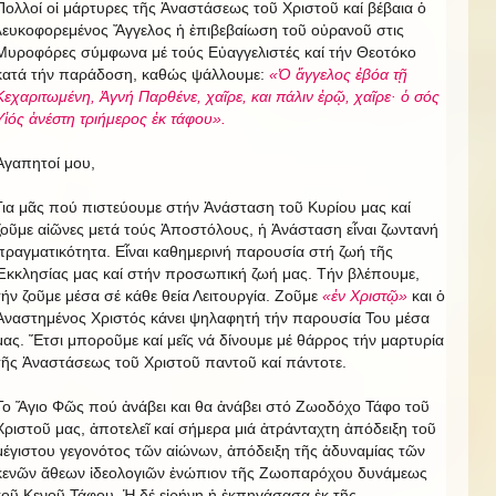
Πολλοί οἱ μάρτυρες τῆς Ἀναστάσεως τοῦ Χριστοῦ καί βέβαια ὁ
λευκοφορεμένος Ἄγγελος ἡ ἐπιβεβαίωση τοῦ οὐρανοῦ στις
Μυροφόρες σύμφωνα μέ τούς Εὐαγγελιστές καί τήν Θεοτόκο
κατά τήν παράδοση, καθώς ψάλλουμε:
«Ὁ ἄγγελος ἐβόα τῇ
Κεχαριτωμένη, Ἁγνή Παρθένε, χαῖρε, και πάλιν ἐρῷ, χαῖρε· ὁ σός
Υἱός ἀνέστη τριήμερος ἐκ τάφου».
Ἀγαπητοί μου,
Για μᾶς πού πιστεύουμε στήν Ἀνάσταση τοῦ Κυρίου μας καί
ζοῦμε αἰῶνες μετά τούς Ἀποστόλους, ἡ Ἀνάσταση εἶναι ζωντανή
πραγματικότητα. Εἶναι καθημερινή παρουσία στή ζωή τῆς
Ἐκκλησίας μας καί στήν προσωπική ζωή μας. Τήν βλέπουμε,
τήν ζοῦμε μέσα σέ κάθε θεία Λειτουργία. Ζοῦμε
«ἐν Χριστῷ»
και ὁ
Ἀναστημένος Χριστός κάνει ψηλαφητή τήν παρουσία Του μέσα
μας. Ἔτσι μποροῦμε καί μεῖς νά δίνουμε μέ θάρρος τήν μαρτυρία
τῆς Ἀναστάσεως τοῦ Χριστοῦ παντοῦ καί πάντοτε.
Το Ἅγιο Φῶς πού ἀνάβει και θα ἀνάβει στό Ζωοδόχο Τάφο τοῦ
Χριστοῦ μας, ἀποτελεῖ καί σήμερα μιά ἀτράνταχτη ἀπόδειξη τοῦ
μέγιστου γεγονότος τῶν αἰώνων, ἀπόδειξη τῆς ἀδυναμίας τῶν
κενῶν ἄθεων ἰδεολογιῶν ἐνώπιον τῆς Ζωοπαρόχου δυνάμεως
τοῦ Κενοῦ Τάφου. Ἡ δέ εἰρήνη ἡ ἐκπηγάσασα ἐκ τῆς