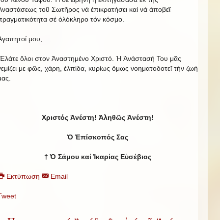
Ἀναστάσεως τοῦ Σωτῆρος νά ἐπικρατήσει καί νά ἀποβεῖ
πραγματικότητα σέ ὁλόκληρο τόν κόσμο.
Ἀγαπητοί μου,
Ἐλάτε ὅλοι στον Ἀναστημένο Χριστό. Ἡ Ἀνάστασή Του μᾶς
γεμίζει με φῶς, χάρη, ἐλπίδα, κυρίως ὅμως νοηματοδοτεῖ τήν ζωή
μας.
Χριστός Ἀνέστη! Ἀληθῶς Ἀνέστη!
Ὁ Ἐπίσκοπός Σας
† Ὁ Σάμου καί Ἰκαρίας Εὐσέβιος
Εκτύπωση
Email
Tweet