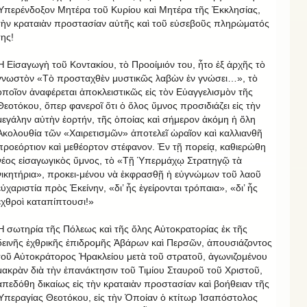
Ὑπερένδοξον Μητέρα τοῦ Κυρίου καὶ Μητέρα τῆς Ἐκκλησίας,
τὴν κραταιὰν προστασίαν αὐτῆς καὶ τοῦ εὐσεβοῦς πληρώματός
της!
Ἡ Εἰσαγωγὴ τοῦ Κοντακίου, τὸ Προοίμιόν του, ἦτο ἐξ ἀρχῆς τὸ
γνωστὸν «Τὸ προσταχθὲν μυστικῶς λαβὼν ἐν γνώσει…», τὸ
ὁποῖον ἀναφέρεται ἀποκλειστικῶς εἰς τὸν Εὐαγγελισμὸν τῆς
Θεοτόκου, ὅπερ φανεροῖ ὅτι ὁ ὅλος ὕμνος προσιδιάζει εἰς τὴν
μεγάλην αὐτὴν ἑορτήν, τῆς ὁποίας καὶ σήμερον ἀκόμη ἡ ὅλη
Ἀκολουθία τῶν «Χαιρετισμῶν» ἀποτελεῖ ὡραῖον καὶ καλλιανθῆ
προεόρτιον καὶ μεθέορτον στέφανον. Ἐν τῇ πορείᾳ, καθιερώθη
νέος εἰσαγωγικὸς ὕμνος, τὸ «Τῇ Ὑπερμάχῳ Στρατηγῷ τὰ
νικητήρια», προκει-μένου νὰ ἐκφρασθῇ ἡ εὐγνώμων τοῦ λαοῦ
εὐχαριστία πρὸς Ἐκείνην, «δι’ ἧς ἐγείρονται τρόπαια», «δι’ ἧς
ἐχθροὶ καταπίπτουσι!»
Ἡ σωτηρία τῆς Πόλεως καὶ τῆς ὅλης Αὐτοκρατορίας ἐκ τῆς
δεινῆς ἐχθρικῆς ἐπιδρομῆς Ἀβάρων καὶ Περσῶν, ἀπουσιάζοντος
τοῦ Αὐτοκράτορος Ἡρακλείου μετὰ τοῦ στρατοῦ, ἀγωνιζομένου
μακρὰν διὰ τὴν ἐπανάκτησιν τοῦ Τιμίου Σταυροῦ τοῦ Χριστοῦ,
ἀπεδόθη δικαίως εἰς τὴν κραταιὰν προστασίαν καὶ βοήθειαν τῆς
Ὑπεραγίας Θεοτόκου, εἰς τὴν Ὁποίαν ὁ κτίτωρ Ἰσαπόστολος