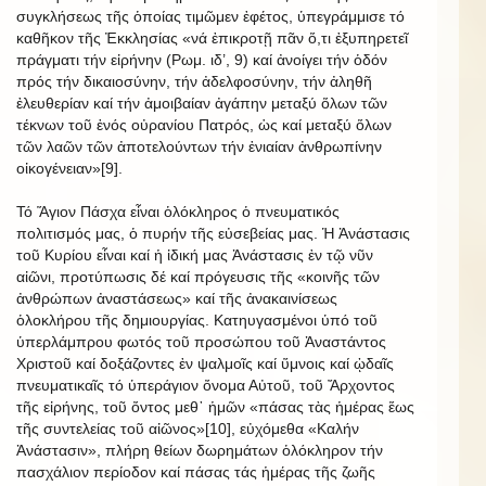
συγκλήσεως τῆς ὁποίας τιμῶμεν ἐφέτος, ὑπεγράμμισε τό
καθῆκον τῆς Ἐκκλησίας «νά ἐπικροτῇ πᾶν ὅ,τι ἐξυπηρετεῖ
πράγματι τήν εἰρήνην (Ρωμ. ιδ’, 9) καί ἀνοίγει τήν ὁδόν
πρός τήν δικαιοσύνην, τήν ἀδελφοσύνην, τήν ἀληθῆ
ἐλευθερίαν καί τήν ἀμοιβαίαν ἀγάπην μεταξύ ὅλων τῶν
τέκνων τοῦ ἑνός οὐρανίου Πατρός, ὡς καί μεταξύ ὅλων
τῶν λαῶν τῶν ἀποτελούντων τήν ἑνιαίαν ἀνθρωπίνην
οἰκογένειαν»[9].
Τό Ἅγιον Πάσχα εἶναι ὁλόκληρος ὁ πνευματικός
πολιτισμός μας, ὁ πυρήν τῆς εὐσεβείας μας. Ἡ Ἀνάστασις
τοῦ Κυρίου εἶναι καί ἡ ἰδική μας Ἀνάστασις ἐν τῷ νῦν
αἰῶνι, προτύπωσις δέ καί πρόγευσις τῆς «κοινῆς τῶν
ἀνθρώπων ἀναστάσεως» καί τῆς ἀνακαινίσεως
ὁλοκλήρου τῆς δημιουργίας. Κατηυγασμένοι ὑπό τοῦ
ὑπερλάμπρου φωτός τοῦ προσώπου τοῦ Ἀναστάντος
Χριστοῦ καί δοξάζοντες ἐν ψαλμοῖς καί ὕμνοις καί ᾠδαῖς
πνευματικαῖς τό ὑπεράγιον ὄνομα Αὐτοῦ, τοῦ Ἄρχοντος
τῆς εἰρήνης, τοῦ ὄντος μεθ᾿ ἡμῶν «πάσας τὰς ἡμέρας ἕως
τῆς συντελείας τοῦ αἰῶνος»[10], εὐχόμεθα «Καλήν
Ἀνάστασιν», πλήρη θείων δωρημάτων ὁλόκληρον τήν
πασχάλιον περίοδον καί πάσας τάς ἡμέρας τῆς ζωῆς