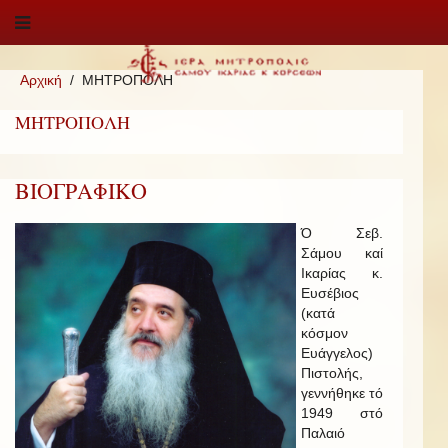
Αρχική
ΜΗΤΡΟΠΟΛΗ
ΜΗΤΡΟΠΟΛΗ
ΒΙΟΓΡΑΦΙΚΟ
Ό Σεβ.
Σάμου καί
Ικαρίας κ.
Ευσέβιος
(κατά
κόσμον
Ευάγγελος)
Πιστολής,
γεννήθηκε τό
1949 στό
Παλαιό