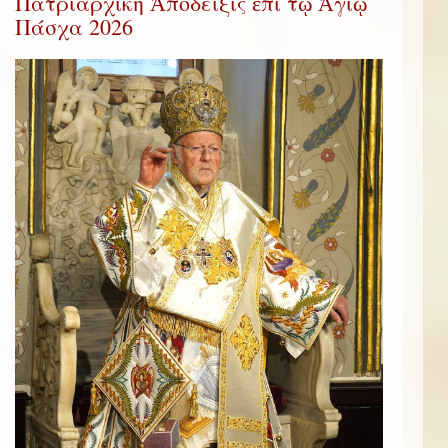
Πατριαρχική Ἀπόδειξις ἐπί τῷ Ἁγίῳ
Πάσχα 2026