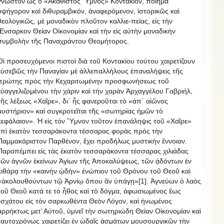
γνωστὸν ὡς ὁ «Ἀκάθιστος Ὕμνος» Κοντάκιον, ποίημα
ὑψήγορον καὶ διθυραμβικόν, ἀναφερόμενον, ἱστορικῶς καὶ
θεολογικῶς, μὲ μοναδικὸν πλοῦτον καλλιε-πείας, εἰς τὴν
Ἔνσαρκον Θείαν Οἰκονομίαν καὶ τὴν εἰς αὐτὴν μοναδικὴν
συμβολὴν τῆς Παναχράντου Θεομήτορος.
Οἱ προσευχόμενοι πιστοὶ διὰ τοῦ Κοντακίου τούτου χαιρετίζουν
εὐσεβῶς τὴν Παναγίαν μὲ ἀλλεπαλλήλους ἐπαναλήψεις τῆς
πρώτης πρὸς τὴν Κεχαριτωμένην προσφωνήσεως τοῦ
εὐαγγελιζομένου τὴν χάριν καὶ τὴν χαρὰν Ἀρχαγγέλου Γαβριήλ,
τῆς λέξεως «Χαῖρε», δι᾽ ἧς φανεροῦται τὸ «ἀπ᾽ αἰῶνος
μυστήριον» καὶ συγκροτεῖται τῆς «σωτηρίας ἡμῶν τὸ
κεφάλαιον». Ἡ εἰς τὸν Ὕμνον τοῦτον ἐπανάληψις τοῦ «Χαῖρε»
ἐπὶ ἑκατὸν τεσσαράκοντα τέσσαρας φορὰς πρὸς τὴν
Παμμακάριστον Παρθένον, ἔχει προδήλως μυστικὴν ἔννοιαν.
Παραπέμπει εἰς τὰς ἑκατὸν τεσσαράκοντα τέσσαρας χιλιάδας
τῶν ἁγνῶν ἐκείνων Ἁγίων τῆς Ἀποκαλύψεως, τῶν ᾀδόντων ἐν
κιθάρᾳ τὴν «καινὴν ᾠδὴν» ἐνώπιον τοῦ Θρόνου τοῦ Θεοῦ καὶ
«ἀκολουθούντων τῷ Ἀρνίῳ ὅπου ἂν ὑπάγῃ»[1]. Ἁγνεύων ὁ λαὸς
τοῦ Θεοῦ κατά τε τὸ ἦθος καὶ τὸ δόγμα, ἀφωσιωμένος ἕως
ἐσχάτου εἰς τὸν σαρκωθέντα Θεὸν Λόγον, καὶ ἡνωμένος
ἀρρήκτως μετ’ Αὐτοῦ, ὑμνεῖ τὴν σωτηριώδη Θείαν Οἰκονομίαν καὶ
ταυτοχρόνως χαιρετίζει ἐν ᾠδαῖς ᾀσμάτων μουσουργικῶν τὴν