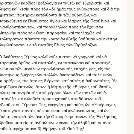
Χριστιανῶν καρδίας! Δοξολογία ἐν ταὐτῷ καὶ εὐχαριστία καὶ
δέησις καὶ ἱκεσία πρὸς τὸν «δι’ ἡμᾶς τοὺς ἀνθρώπους καὶ διὰ τὴν
ἡμετέραν σωτηρίαν κατελθόντα ἐκ τῶν οὐρανῶν, καὶ
σαρκωθέντα ἐκ Πνεύματος Ἁγίου καὶ Μαρίας τῆς Παρθένου καὶ
ἐνανθρωπήσαντα», καὶ παραλλήλως πρὸς τὴν ἔχουσαν
Μητρικὴν πρὸς τὸν Θεὸν παρρησίαν καὶ πολλαχῶς καὶ
πολυτρόπως πάντοτε τὴν κραταιὰν Αὐτῆς βοήθειαν καὶ σκέπην
δαψιλεύουσαν εἰς τὸ εὐσεβὲς Γένος τῶν Ὀρθοδόξων.
Ὁ Ἀκάθιστος Ὕμνος καλεῖ κάθε πιστὸν νὰ γρηγορῇ καὶ νὰ
παραμένῃ ὀρθὸς καὶ εὐσταλής, ἐν ταπεινώσει καὶ προσευχῇ,
ἐνώπιον τῶν μεγάλων προκλήσεων τῆς ἐποχῆς μας, εἰς τὰς
δυστήνους ἡμέρας τῶν πολλῶν ἀναταράξεων καὶ πολεμικῶν
συρράξεων, τὰς ὁποίας διέρχεται κατ’ αὐτὰς ἡ ἀνθρωπότης. Ἂς
δεηθῶμεν ἐκτενῶς, ὅπως ἡ Μήτηρ τῆς «Εἰρήνης τοῦ Θεοῦ»,
φιλοτιμουμένη ἐκ τῆς ἀπὸ μέρους ὅλων τῶν πιστῶν καὶ ἐν
κατανύξει καὶ εὐλαβείᾳ προσευχητικῆς ἀποδόσεως τοῦ
«Ἀκαθίστου Ὕμνου» Της, ἐνεργήσῃ καὶ αὖθις ὡς «Ὑπέρμαχος
Στρατηγὸς» παντὸς ἀδικουμένου καὶ κινδυνεύοντος, καὶ ὡς
Σκέπη κραταιὰ τῶν ἀνὰ τὴν Οἰκουμένην τέκνων τῆς Ἐκκλησίας,
βραβεύουσα εἰς τὸ ἀνθρώπινον γένος τὴν ἀληθῆ καὶ «πάντα
νοῦν ὑπερέχουσαν»[3] Εἰρήνην τοῦ Υἱοῦ Της!