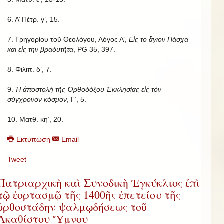
6. Α’ Πέτρ. γ’, 15.
7. Γρηγορίου τοῦ Θεολόγου, Λόγος Α’,
Εἰς τὸ ἅγιον Πάσχα
καὶ εἰς τὴν βραδυτῆτα
, PG 35, 397.
8. Φιλιπ. δ’, 7.
9.
Ἡ ἀποστολή τῆς Ὀρθοδόξου Ἐκκλησίας εἰς τόν
σύγχρονον κόσμον
, Γ’, 5.
10. Ματθ. κη’, 20.
Εκτύπωση
Email
Tweet
Πατριαρχικὴ καὶ Συνοδικὴ Ἐγκύκλιος ἐπὶ
τῷ ἑορτασμῷ τῆς 1400ῆς ἐπετείου τῆς
ὀρθοστάδην ψαλμῳδήσεως τοῦ
Ἀκαθίστου Ὕμνου