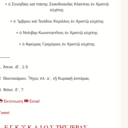
+ ὁ Σουηδίας καὶ πάσης Σκανδιναυΐας Κλεόπας ἐν Χριστῷ
εὐχέτης
+ ὁ Ἴμβρου καὶ Τενέδου Κύριλλος ἐν Χριστῷ εὐχέτης
+ ὁ Ντένβερ Κωνσταντῖνος ἐν Χριστῷ εὐχέτης
+ ὁ Ἀγκύρας Γρηγόριος ἐν Χριστῷ εὐχέτης
_____
1. Ἀποκ. ιδ´, 1-5
2. Θεοτοκάριον, Ἦχος πλ. α΄, τῇ Κυριακῇ ἑσπέρας.
3. Φιλιπ. δ΄, 7.
Εκτύπωση
Email
Tweet
Ε Γ Κ Υ Κ Λ Ι Ο Σ ΤΗΣ ΙΕΡΑΣ