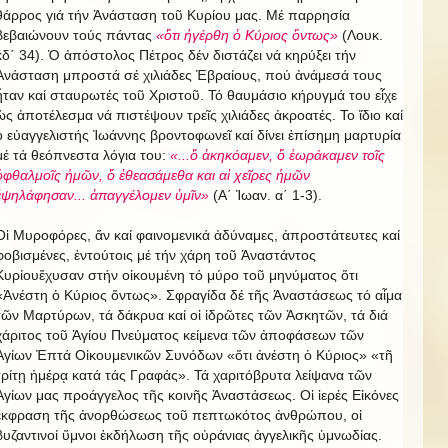
θάρρος γιά τήν Ἀνάσταση τοῦ Κυρίου μας. Μέ παρρησία
βεβαιώνουν τούς πάντας
«ὅτι ἠγέρθη ὁ Κύριος ὄντως»
(Λουκ.
κδ΄ 34). Ὁ ἀπόστολος Πέτρος δέν διστάζει νά κηρύξει τήν
Ἀνάσταση μπροστά σέ χιλιάδες Ἑβραίους, πού ἀνάμεσά τους
ἦταν καί σταυρωτές τοῦ Χριστοῦ. Τό θαυμάσιο κήρυγμά του εἶχε
ὡς ἀποτέλεσμα νά πιστέψουν τρεῖς χιλιάδες ἀκροατές. Το ἴδιο καί
ὁ εὐαγγελιστής Ἰωάννης βροντοφωνεῖ καί δίνει ἐπίσημη μαρτυρία
μέ τά θεόπνεστα λόγια του:
«...ὅ ἀκηκόαμεν, ὅ ἑωράκαμεν τοῖς
ὀφθαλμοῖς ἡμῶν, ὅ ἐθεασάμεθα και αἱ χεῖρες ἡμῶν
ἐψηλάφησαν... ἀπαγγέλομεν ὑμῖν»
(Α΄ Ἰωαν. α΄ 1-3).
Οἱ Μυροφόρες, ἄν καί φαινομενικά ἀδύναμες, ἀπροστάτευτες καί
φοβισμένες, ἐντούτοις μέ τήν χάρη τοῦ Ἀναστάντος
Κυρίουἔχυσαν στήν οἰκουμένη τό μύρο τοῦ μηνύματος ὅτι
«Ἀνέστη ὁ Κύριος ὄντως». Σφραγίδα δέ τῆς Ἀναστάσεως τό αἷμα
τῶν Μαρτύρων, τά δάκρυα καί οἱ ἱδρῶτες τῶν Ἀσκητῶν, τά διά
χάριτος τοῦ Ἁγίου Πνεύματος κείμενα τῶν ἀποφάσεων τῶν
Ἁγίων Ἐπτά Οἰκουμενικῶν Συνόδων «ὅτι ἀνέστη ὁ Κύριος» «τῆ
τρίτῃ ἡμέρᾳ κατά τάς Γραφάς». Τά χαριτόβρυτα λείψανα τῶν
Ἁγίων μας προάγγελος τῆς κοινῆς Ἀναστάσεως. Οἱ ἱερές Εἰκόνες
ἔκφραση τῆς ἀνορθώσεως τοῦ πεπτωκότος ἀνθρώπου, οἱ
βυζαντινοί ὕμνοι ἐκδήλωση τῆς οὐράνιας ἀγγελικῆς ὑμνωδίας.