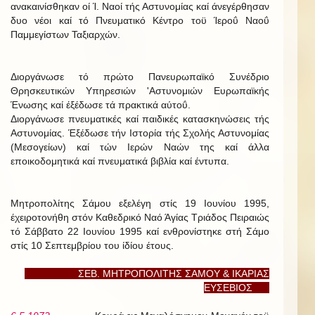
ανακαινίσθηκαν οί Ί. Ναοί τής Αστυνομίας καί άνεγέρθησαν
δυο νέοι καί τό Πνευματικό Κέντρο τοϋ Ίεροΰ Ναοΰ
Παμμεγίστων Ταξιαρχών.
Διοργάνωσε τό πρώτο Πανευρωπαϊκό Συνέδριο
Θρησκευτικών Υπηρεσιών 'Αστυνομιών Ευρωπαϊκής
Ένωσης καί έξέδωσε τά πρακτικά αύτοΰ.
Διοργάνωσε πνευματικές καί παιδικές κατασκηνώσεις τής
Αστυνομίας. Έξέδωσε τήν Ιστορία τής Σχολής Αστυνομίας
(Μεσογείων) καί τών Ιερών Ναών της καί άλλα
εποικοδομητικά καί πνευματικά βιβλία καί έντυπα.
Μητροπολίτης Σάμου εξελέγη στίς 19 Ιουνίου 1995,
έχειροτονήθη στόν Καθεδρικό Ναό Άγίας Τριάδος Πειραιώς
τό Σάββατο 22 Ιουνίου 1995 καί ενθρονίστηκε στή Σάμο
στίς 10 Σεπτεμβρίου του ίδίου έτους.
ΣΕΒ. ΜΗΤΡΟΠΟΛΙΤΗΣ ΣΑΜΟΥ & ΙΚΑΡΙΑΣ
ΕΥΣΕΒΙΟΣ