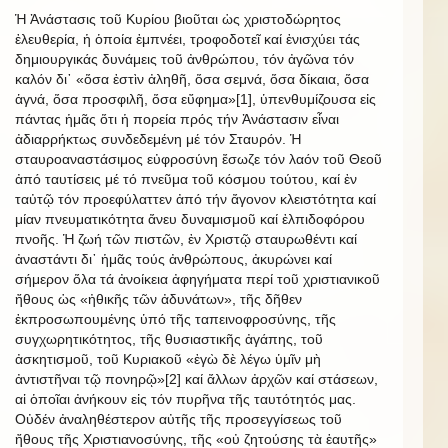
Ἡ Ἀνάστασις τοῦ Κυρίου βιοῦται ὡς χριστοδώρητος
ἐλευθερία, ἡ ὁποία ἐμπνέει, τροφοδοτεῖ καί ἐνισχύει τάς
δημιουργικάς δυνάμεις τοῦ ἀνθρώπου, τόν ἀγῶνα τόν
καλόν δι᾿ «ὅσα ἐστὶν ἀληθῆ, ὅσα σεμνά, ὅσα δίκαια, ὅσα
ἁγνά, ὅσα προσφιλῆ, ὅσα εὔφημα»[1], ὑπενθυμίζουσα εἰς
πάντας ἡμᾶς ὅτι ἡ πορεία πρός τήν Ἀνάστασιν εἶναι
ἀδιαρρήκτως συνδεδεμένη μέ τόν Σταυρόν. Ἡ
σταυροαναστάσιμος εὐφροσύνη ἔσωζε τόν λαόν τοῦ Θεοῦ
ἀπό ταυτίσεις μέ τό πνεῦμα τοῦ κόσμου τούτου, καί ἐν
ταὐτῷ τόν προεφύλαττεν ἀπό τήν ἄγονον κλειστότητα καί
μίαν πνευματικότητα ἄνευ δυναμισμοῦ καί ἐλπιδοφόρου
πνοῆς. Ἡ ζωή τῶν πιστῶν, ἐν Χριστῷ σταυρωθέντι καί
ἀναστάντι δι᾿ ἡμᾶς τούς ἀνθρώπους, ἀκυρώνει καί
σήμερον ὅλα τά ἀνοίκεια ἀφηγήματα περί τοῦ χριστιανικοῦ
ἤθους ὡς «ἠθικῆς τῶν ἀδυνάτων», τῆς δῆθεν
ἐκπροσωπουμένης ὑπό τῆς ταπεινοφροσύνης, τῆς
συγχωρητικότητος, τῆς θυσιαστικῆς ἀγάπης, τοῦ
ἀσκητισμοῦ, τοῦ Κυριακοῦ «ἐγὼ δὲ λέγω ὑμῖν μὴ
ἀντιστῆναι τῷ πονηρῷ»[2] καί ἄλλων ἀρχῶν καί στάσεων,
αἱ ὁποῖαι ἀνήκουν εἰς τόν πυρῆνα τῆς ταυτότητός μας.
Οὐδέν ἀναληθέστερον αὐτῆς τῆς προσεγγίσεως τοῦ
ἤθους τῆς Χριστιανοσύνης, τῆς «οὐ ζητούσης τὰ ἑαυτῆς»