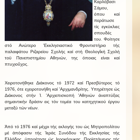
Καρλόβασι
Σάμου,
όπου καί
περάτωσε
τίς εγκύκλιες
σπουδές
του. Φοίτησε
στό Ανώτερο 'Εκκλησιαστικό Φροντιστήριο τής
παλαιφάτου Ριζαρείου Σχολής καί στή Θεολογΐκή Σχολή
τοϋ Πανεπιστημίου Αθηνών, της όποιας είναι καί
πτυχιοΰχος.
Χειροτονήθηκε Διάκονος τό 1972 καί Πρεσβύτερος τό
1976, ότε εχειροτονήθη καί 'Αρχιμανδρίτης. Υπηρέτησε ώς
Διάκονος στήν Ί. 'Αρχιεπισκοπή 'Αθηνών άναπτύξας
σημαντικήν δράσιν εις τόν τομέα του κατηχητικού έργου
μεταξύ τών νέων.
Άπό τό 1976 καί μέχρι τής εκλογής του ώς Μητροπολίτου
μέ άπόφασιν τής Ίεράς Συνόδου τής Εκκλησίας τής
Ελλάδος, ύπηρέτησε ώς Ιεροκήρυκας, Προϊστάμενος τής