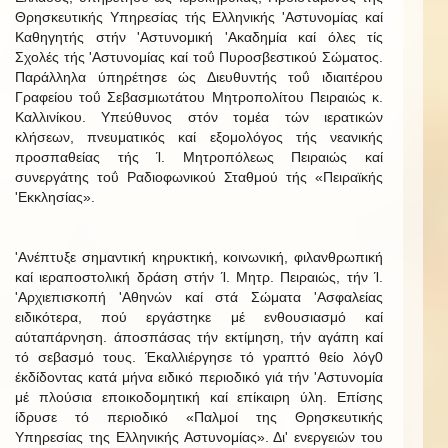
Θρησκευτικής Υπηρεσίας τής Ελληνικής 'Αστυνομίας καί
Καθηγητής στήν 'Αστυνομική 'Ακαδημία καί όλες τίς
Σχολές τής 'Αστυνομίας καί τοΰ Πυροσβεστικού Σώματος.
Παράλληλα ύπηρέτησε ώς Διευθυντής τοΰ ιδιαιτέρου
Γραφείου τοΰ Σεβασμιωτάτου Μητροπολίτου Πειραιώς κ.
Καλλινίκου. Υπεύθυνος στόν τομέα τών ιερατικών
κλήσεων, πνευματικός καί εξομολόγος τής νεανικής
προσπαθείας τής Ί. Μητροπόλεως Πειραιώς καί
συνεργάτης τοΰ Ραδιοφωνικού Σταθμού τής «Πειραϊκής
'Εκκλησίας».
'Ανέπτυξε σημαντική κηρυκτική, κοινωνική, φιλανθρωπική
καί ιεραποστολική δράση στήν Ί. Μητρ. Πειραιώς, τήν Ί.
'Αρχιεπισκοπή 'Αθηνών καί στά Σώματα 'Ασφαλείας
ειδικότερα, πού εργάστηκε μέ ενθουσιασμό καί
αύταπάρνηση. άποσπάσας τήν εκτίμηση, τήν αγάπη καί
τό σεβασμό τους. Έκαλλιέργησε τό γραπτό θείο λόγ0
έκδίδοντας κατά μήνα ειδικό περιοδικό γιά τήν 'Αστυνομία
μέ πλούσια εποικοδομητική καί επίκαιρη ύλη. Επίσης
ίδρυσε τό περιοδικό «Παλμοί της Θρησκευτικής
Υπηρεσίας της Ελληνικής Αστυνομίας». Δι' ενεργειών του