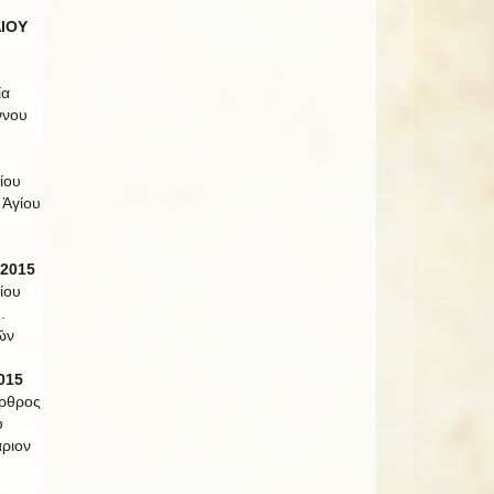
ΛΙΟΥ
ία
ννου
ίου
 Ἁγίου
 2015
ίου
.
ῶν
015
Ὄρθρος
υ
ριον