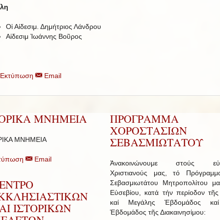
λη
Οἱ Αἰδεσιμ. Δημήτριος Λάνδρου
Αἰδεσιμ Ἰωάννης Βοῦρος
Εκτύπωση
Email
ΤΟΡΙΚΑ ΜΝΗΜΕΙΑ
ΠΡΟΓΡΑΜΜΑ
ΧΟΡΟΣΤΑΣΙΩΝ
ΣΕΒΑΣΜΙΩΤΑΤΟΥ
ΡΙΚΑ ΜΝΗΜΕΙΑ
τύπωση
Email
Ἀνακοινώνουμε στούς εὐσ
Χριστιανούς μας, τό Πρόγραμμ
ΕΝΤΡΟ
Σεβασμιωτάτου Μητροπολίτου μα
Εὐσεβίου, κατά τήν περίοδον τῆς
ΚΚΛΗΣΙΑΣΤΙΚΩΝ
καί Μεγάλης Ἑβδομάδος κα
ΑΙ ΙΣΤΟΡΙΚΩΝ
Ἑβδομάδος τῆς Διακαινησίμου:
ΕΛΕΤΩΝ