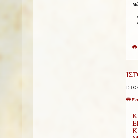
Μέ
ΙΣ
ΙΣΤΟ
Εκ
Κ
Ε
Κ
Μ