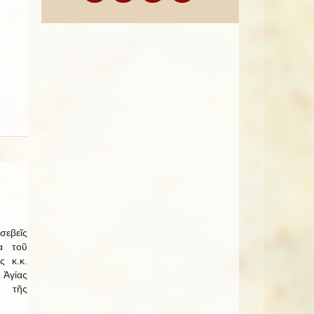
εβεῖς
α τοῦ
ς κ.κ.
 Ἁγίας
ί τῆς