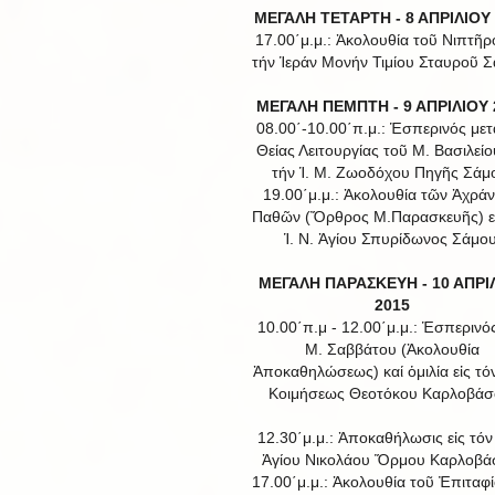
ΜΕΓΑΛΗ ΤΕΤΑΡΤΗ - 8 ΑΠΡΙΛΙΟΥ
17.00΄μ.μ.: Ἀκολουθία τοῦ Νιπτῆρο
τήν Ἱεράν Μονήν Τιμίου Σταυροῦ Σ
ΜΕΓΑΛΗ ΠΕΜΠΤΗ - 9 ΑΠΡΙΛΙΟΥ 
08.00΄-10.00΄π.μ.: Ἑσπερινός μετ
Θείας Λειτουργίας τοῦ Μ. Βασιλείου
τήν Ἱ. Μ. Ζωοδόχου Πηγῆς Σάμ
19.00΄μ.μ.: Ἀκολουθία τῶν Ἀχρά
Παθῶν (Ὄρθρος Μ.Παρασκευῆς) εἰ
Ἱ. Ν. Ἁγίου Σπυρίδωνος Σάμου
ΜΕΓΑΛΗ ΠΑΡΑΣΚΕΥΗ - 10 ΑΠΡΙ
2015
10.00΄π.μ - 12.00΄μ.μ.: Ἑσπερινό
Μ. Σαββάτου (Ἀκολουθία
Ἀποκαθηλώσεως) καί ὁμιλία εἰς τόν
Κοιμήσεως Θεοτόκου Καρλοβάσ
12.30΄μ.μ.: Ἀποκαθήλωσις εἰς τόν 
Ἁγίου Νικολάου Ὅρμου Καρλοβά
17.00΄μ.μ.: Ἀκολουθία τοῦ Ἐπιταφί