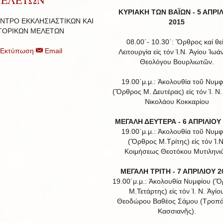
ΚΥΡΙΑΚΗ ΤΩΝ ΒΑΪΩΝ -
5 ΑΠΡΙ
ΝΤΡΟ ΕΚΚΛΗΣΙΑΣΤΙΚΩΝ ΚΑΙ
2015
ΤΟΡΙΚΩΝ ΜΕΛΕΤΩΝ
08.00΄- 10.30΄: Ὄρθρος καί θε
Εκτύπωση
Email
Λειτουργία εἰς τόν Ἱ.Ν. Ἁγίου Ἰωά
Θεολόγου Βουρλιωτῶν.
19.00΄μ.μ.: Ἀκολουθία τοῦ Νυμφ
(Ὄρθρος Μ. Δευτέρας) εἰς τόν Ἱ. Ν.
Νικολάου Κοκκαρίου
ΜΕΓΑΛΗ ΔΕΥΤΕΡΑ - 6 ΑΠΡΙΛΙΟΥ
19.00΄μ.μ.: Ἀκολουθία τοῦ Νυμφ
(Ὄρθρος Μ.Τρίτης) εἰς τόν Ἱ.Ν
Κοιμήσεως Θεοτόκου Μυτιληνι
ΜΕΓΑΛΗ ΤΡΙΤΗ - 7 ΑΠΡΙΛΙΟΥ 2
19.00΄μ.μ.: Ἀκολουθία Νυμφίου (
Μ.Τετάρτης) εἰς τόν Ἱ. Ν. Ἁγίο
Θεοδώρου Βαθέος Σάμου (Τροπά
Κασσιανῆς).