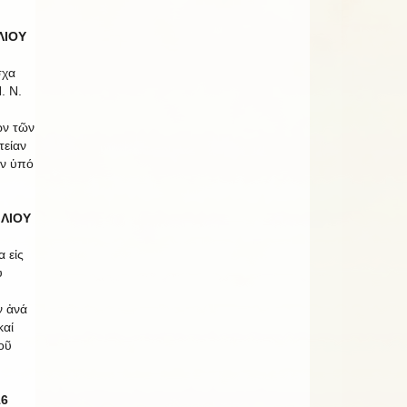
ΛΙΟΥ
σχα
. Ν.
ων τῶν
τείαν
ῶν ὑπό
ΙΛΙΟΥ
α εἰς
υ
ν ἀνά
καί
οῦ
16