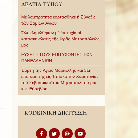
ΔΕΛΤΙΑ ΤΥΠΟΥ
Με λαμπρότητα ἑορτάσθηκε ἡ Σύναξις
τῶν Σαμίων Ἁγίων
Ὁλοκληρώθηκαν μὲ ἐπιτυχία οἱ
κατασκηνώσεις τῆς Ἱερᾶς Μητροπόλεώς
μας
ΕΥΧΕΣ ΣΤΟΥΣ ΕΠΙΤΥΧΟΝΤΕΣ ΤΩΝ
ΠΑΝΕΛΛΗΝΙΩΝ
Ἑορτὴ τῆς Ἁγίας Μαρκέλλης καὶ 31η
ἐπέτειος τῆς εἰς Ἐπίσκοπον Χειροτονίας
τοῦ Σεβασμιωτάτου Μητροπολίτου μας
κ.κ. Εὐσεβίου
ΚΟΙΝΩΝΙΚΗ ΔΙΚΤΥΩΣΗ