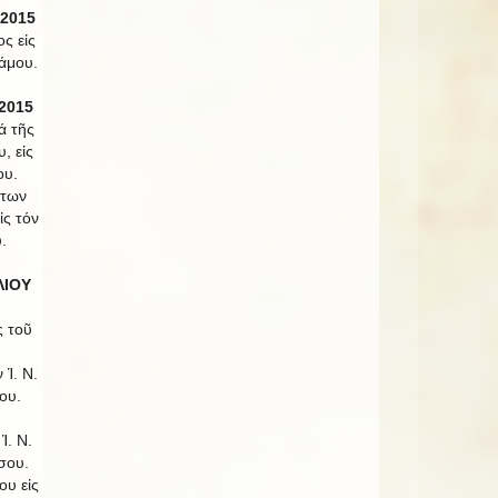
 2015
ς εἰς
άμου.
2015
ά τῆς
, εἰς
ου.
ντων
ς τόν
.
ΛΙΟΥ
ς τοῦ
 Ἱ. Ν.
ου.
Ἱ. Ν.
σου.
ου εἰς