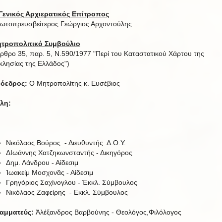
Γενικός Αρχιερατικός Επίτροπος
ωτοπρευσβείτερος Γεώργιος Αρχοντούλης
τροπολιτικό Συμβούλιο
ρθρο 35, παρ. 5, Ν.590/1977 "Περί του Καταστατικού Χάρτου της
κλησίας της Ελλάδος")
όεδρος:
Ο Μητροπολίτης κ. Ευσέβιος
λη:
Νικόλαος Βούρος - Διευθυντής Δ.Ο.Υ.
ΔΙωάννης Χατζηκωνσταντής - Δικηγόρος
Δημ. Λάνδρου - Αἰδεσιμ
Ἰωακείμ Μοσχονᾶς - Αἰδεσιμ
Γρηγόριος Σαχίνογλου - Ἐκκλ. Σύμβουλος
Νικόλαος Ζαφείρης - Εκκλ. Σύμβουλος
αμματεύς:
Ἀλέξανδρος Βαρβούνης - Θεολόγος,Φιλόλογος