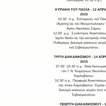
Λειτουργίας 01.30'π.μ.)
ΚΥΡΙΑΚΗ ΤΟΥ ΠΑΣΧΑ - 12 ΑΠΡΙ
2015
10.30΄ π.μ.: Ἑσπερινός τοῦ Πά
(Ἀγάπη) εἰς τόν Μητροπολιτικόν Ἱ
Ἁγίου Νικολάου Σάμου.
12.00΄ μ.μ.: Συνάντησις Ἀναστάσε
Ἱερῶν Ναῶν εἰς τήν κεντρικήν πλα
Πυθαγόρα. Διανομή κόκκινων αὐγ
τοῦ Σεβασμιωτάτου.
ΤΡΙΤΗ ΔΙΑΚΑΙΝΗΣΙΜΟΥ - 14 ΑΠΡ
2015
07.00΄-10.30΄π.μ.: Θεία Λειτουργί
τόν Ἱ. Ν. Κοιμήσεως Θεοτόκο
Καρλοβάσου.
10.30΄π.μ.: Περιφορά Ἀναστάσεω
τήν πόλιν Καρλοβάσου. Ὁμιλία 
διανομή κόκκινων αὐγῶν ὑπό τ
Σεβασμιωτάτου.
ΠΕΜΠΤΗ ΔΙΑΚΑΙΝΗΣΙΜΟΥ - 