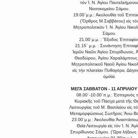
τόν Ἱ. Ν. Ἁγίου Παντελεήμονο
Νοσοκομείου Σάμου.
19.00΄μ.μ.: Ἀκολουθία τοῦ Ἐπιτα
(Ὄρθρος Μ.Σαββάτου) εἰς τό
Μητροπολιτικόν Ἱ. Ν. Ἁγίου Νικο
Σάμου.
21.00΄μ.μ. : Ἒξοδος Ἐπιταφίο
21.15΄ μ.μ. : Συνάντηση Ἐπιταφ
Ἱερῶν Ναῶν Ἀγίου Σπυρίδωνος, Ἁ
Θεοδώρου, Ἁγίου Χαραλάμπους 
Μητροπολιτικοῦ Ναοῦ Ἁγίου Νικο
εἰς τήν πλατείαν Πυθαγόρα. Δέησι
ὁμιλία.
ΜΕΓΑ ΣΑΒΒΑΤΟΝ - 11 ΑΠΡΙΛΙΟΥ
08.00΄-10.00΄π.μ.: Ἑσπερινός 
Κυριακῆς τοῦ Πάσχα μετά τῆς Θε
Λειτουργίας τοῦ Μ. Βασιλείου εἰς τό
Μεταμορφώσεως Σωτῆρος Ἄνω Βα
23.00΄μ.μ.: Ἀκολουθία Ἀναστάσεω
Θεία Λειτουργία εἰς τόν Ἱ. Ν. Ἁγ
Σπυρίδωνος Σάμου. (Ὣρα λήξεως 