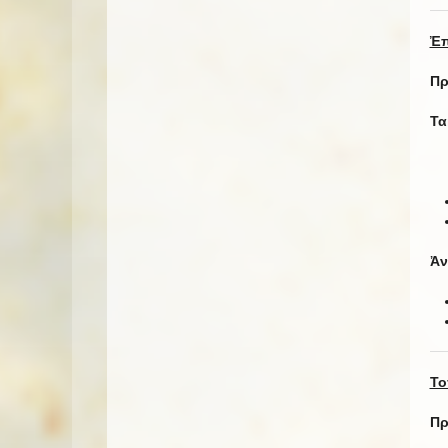
Ἐπ
Πρ
Τα
Ἀν
Το
Πρ