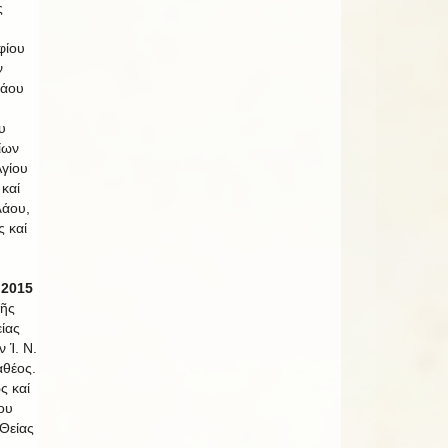
ς
φίου
ν
λάου
υ
ίων
γίου
καί
λάου,
ς καί
 2015
τῆς
ίας
ν Ἱ. Ν.
θέος.
ς καί
ίου
Θείας