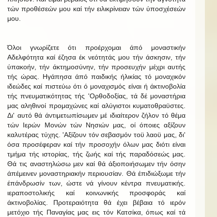
τών προθέσεών μου καί τήν ειλικρίνειαν τών ύποσχέσεών
μου.
Όλοι γνωρίζετε ότι προέρχομαι άπό μοναστικήν
Αδελφότητα καί έζησα έκ νεότητάς μου τήν άσκησιν, τήν
ύπακοήν, τήν άκτημοσύνην, τήν προσευχήν μέχρι αυτής
τής ώρας. Ηγάπησα άπό παιδικής ήλικίας τό μοναχικόν
ιδεώδες καί πιστεύω ότι ό μοναχισμός είναι ή άκτινοβολία
τής πνευματικότητας τής 'Ορθοδοξίας, τά δέ μοναστήρια
μας αληθινοί προμαχώνες καί αλύγιστοι κυματοθραϋστες.
Δι' αυτό θά άντιμετωπίσωμεν μέ ιδιαίτερον ζήλον τό θέμα
τών Ιερών Μονών τών Νησιών μας, οί όποιες αξίζουν
καλυτέρας τύχης. 'Αξίζουν τόν σεβασμόν τοϋ λαοϋ μας, δι'
όσα προσέφεραν καί τήν προσοχήν όλων μας διότι είναι
τμήμα τής ιστορίας, τής ζωής καί τής παραδόσεώς μας.
Θά τις αναστηλώσω μεν καί θά άξιοποιήσωμεν τήν όσην
άπέμεινεν μοναστηριακήν περιουσίαν. Θά έπιδιώξωμε τήν
έπάνδρωσίν των, ώστε νά γίνουν κέντρα πνευματικής.
ιεραποστολικής καί κοινωνικής προσφοράς καί
άκτινοβολίας. Προτεραιότητα θά έχει βέβαια τό ιερόν
μετόχιο τής Παναγίας μας εις τόν Κατσίκα, όπως καί τά