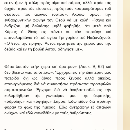
εστιν ήμιν ή πάλη πρός αίμα καί σάρκα, αλλά πρός τάς
άρχάς, πρός τάς εξουσίας, πρός τούς κοσμοκράτορας τοϋ
σκότους τοϋ αιώνος τούτου». Ακούω, όμως, τήν
ενθαρρυντικήν φωνήν τον Θεοϋ νά με καλή: «Ίσχνε καί
άνδρίζου, μή δειλιάσης μηδέ φοβηθής, ότι μετά σοϋ
Κύριος ό Θεός εις πάντα ου εάν πορεύη» καί
επαναλαμβάνω τό τοϋ αγίου Γρηγορίου τοϋ Ναζιανζηνού:
«Ό θεός τής ειρήνης, Αυτός κρατήσειε τής χειρός μου τής
δεξιάς καί εν τή βουλή Αυτοϋ οδηγήσει με».
Θέτω λοιπόν «τήν χειρα επ' άροτραν» (Λουκ. 9, 62) καί
δέν βλέπω «εις τά όπίσω». 'Έρχομαι εις τήν ιδιαιτέραν μας
πατρίδα όχι ώς ξένος πρός ξένους αλλά οικείος,
επανερχόμενος διά νά συναντήσω πρόσωπα προσφιλών
συμπατριωτών. Έρχομαι διά νά άναβαπτισθώ εις τήν
κολυμβήθραν τής γενετείρας μου τής άκριτικής,
«ύδρυλής» καί «ύφηλής» Σάμου. Έδώ είδον διά πρώτην
φοράν τό φως τής ήμέρας. Έδώ άνετράφην εξ άπαλών
ονύχων καί εδώ συνεδέθην με τούς άνθρώπους.