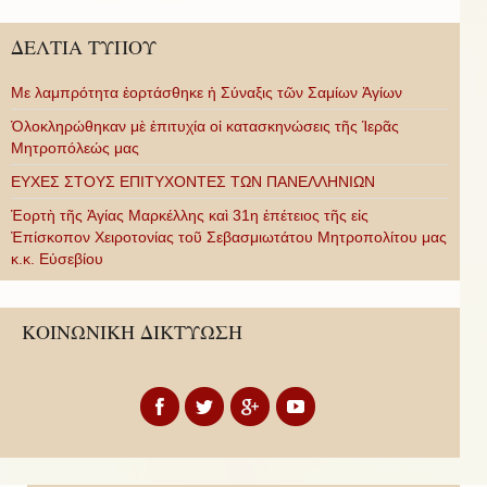
ΔΕΛΤΙΑ ΤΥΠΟΥ
Με λαμπρότητα ἑορτάσθηκε ἡ Σύναξις τῶν Σαμίων Ἁγίων
Ὁλοκληρώθηκαν μὲ ἐπιτυχία οἱ κατασκηνώσεις τῆς Ἱερᾶς
Μητροπόλεώς μας
ΕΥΧΕΣ ΣΤΟΥΣ ΕΠΙΤΥΧΟΝΤΕΣ ΤΩΝ ΠΑΝΕΛΛΗΝΙΩΝ
Ἑορτὴ τῆς Ἁγίας Μαρκέλλης καὶ 31η ἐπέτειος τῆς εἰς
Ἐπίσκοπον Χειροτονίας τοῦ Σεβασμιωτάτου Μητροπολίτου μας
κ.κ. Εὐσεβίου
ΚΟΙΝΩΝΙΚΗ ΔΙΚΤΥΩΣΗ