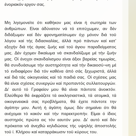
ένοριακόν εργον σας.
Μη λησμονείτε ότι καθήκον μας είναι ή σωτηρία των
άνθρώπων. Είναι άδύνατον νά τό επιτύχωμεν, αν δέν
διδάξωμεν καί δέν φρονηματίσωμεν όχι μόνον διά τοϋ
λόγου καί τής διδασκαλίας, άλλά πρό πάντων καί κατ'
εξοχήν διά τής άγιας ζωής καί τοϋ άγιου παραδείγματος
μας. Δέν έχομεν δικαίωμα νά σκανδαλίζωμε μέ τήν ζωήν
μας. Οί ένοχοι σκανδαλισμου είναι άξιοι βαρείας τιμωρίας,
θά συνδυάσωμε τήν αυστηρότητα καί τήν δικαιοσύ¬νη μέ
τό ενδιαφέρον διά τόν καθένα άπό σάς ξεχωριστά, άλλά
καί διά τάς οίκογενείας καί τά παιδιά σας. Οί σχέσεις μας
θά είναι σχέσεις συνεργών καί προπαντός συλλειτουργών.
Δι' αυτό τό Γραφείον μου θά είναι πάντοτε άνοικτόν.
Ελεύθερα θά έκφράζετε τά εκκλησιαστικά, τά ατομικά, τά
οικογενειακά σας προβλήματα, θά έχετε πάντοτε την
άγάπην μου. Αυτή ή άγάπη όμως δέν σημαίνει ότι θά
ανέχομαι τό κακόν καί τήν παρεκτροπήν. Είμαι ό ίδιος
αυστηρός πρώτα εις τόν εαυτόν μου. Δι' αυτό καί δέν
πρόκειται νά άνεχθώ κηλιδώσεις τής υψηλής άποστολής
τοϋ ί. Κλήρου καί καταρράκωσιν τοϋ κύρους του.