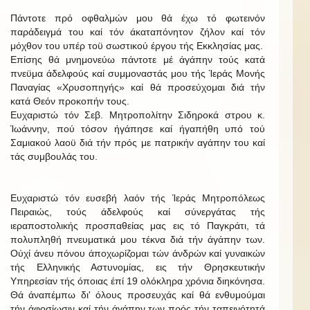
Πάντοτε πρό οφθαλμών μου θά έχω τό φωτεινόν
παράδειγμά του καί τόν άκαταπόνητον ζήλον καί τόν
μόχθον του υπέρ τοϋ σωστικού έργου τής Εκκλησίας μας.
Επίσης θά μνημονεύω πάντοτε μέ άγάπην τούς κατά
πνεϋμα άδελφούς καί συμμοναστάς μου τής Ίεράς Μονής
Παναγίας «Χρυσοπηγής» καί θά προσεύχομαι διά τήν
κατά Θεόν προκοπήν τους.
Ευχαριστώ τόν Σεβ. Μητροπολίτην Σιδηροκά στρου κ.
Ίωάννην, πού τόσον ήγάπησε καί ήγαπήθη υπό τού
Σαμιακού λαοϋ διά τήν πρός με πατρικήν αγάπην του καί
τάς συμβουλάς του.
Ευχαριστώ τόν ευσεβή λαόν τής Ίεράς Μητροπόλεως
Πειραιώς, τούς άδελφούς καί σύνεργάτας τής
ιεραποστολικής προσπαθείας μας εις τό Παγκράτι, τά
πολυπληθή πνευματικά μου τέκνα διά τήν άγάπην των.
Ούχί άνευ πόνου άποχωρίζομαι τών άνδρών καί γυναικών
τής Ελληνικής Αστυνομίας, εις τήν Θρησκευτικήν
Υπηρεσίαν τής όποιας έπί 19 ολόκληρα χρόνια διηκόνησα.
Θά άναπέμπω δι' όλους προσευχάς καί θά ενθυμούμαι
τήν άφοσίωσιν καί τήν άγάπην των πρός τήν ταπεινότητά