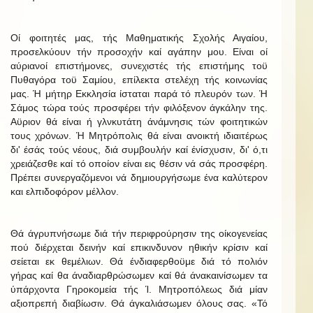
Οί φοιτητές μας, τής Μαθηματικής Σχολής Αιγαίου,
προσελκύουν τήν προσοχήν καί αγάπην μου. Είναι οί
αύριανοί επιστήμονες, συνεχιστές τής επιστήμης τοϋ
Πυθαγόρα τοϋ Σαμίου, επίλεκτα στελέχη τής κοινωνίας
μας. Ή μήτηρ Εκκλησία ίσταται παρά τό πλευρόν των. Ή
Σάμος τώρα τούς προσφέρει τήν φιλόξενον άγκάλην της.
Αϋριον θά είναι ή γλνκυτάτη άνάμνησις τών φοιτητικών
τους χρόνων. Ή Μητρόπολις θά είναι ανοικτή ιδιαιτέρως
δι' έσάς τούς νέους, διά συμβουλήν καί ένίσχυσιν, δι' ό,τι
χρειάζεσθε καί τό οποίον είναι εις θέσιν νά σάς προσφέρη.
Πρέπει συνεργαζόμενοι νά δημιουργήσωμε ένα καλύτερον
και ελπιδοφόρον μέλλον.
Θά άγρυπνήσωμε διά τήν περιφρούρησιν της οίκογενείας
πού διέρχεται δεινήν καί επικινδυνον ηθικήν κρίσιν καί
σείεται εκ θεμέλιων. Θά ένδιαφερθοϋμε διά τό πολιόν
γήρας καί θα άναδιαρθρώσωμεν καί θά άνακαινίσωμεν τα
ύπάρχοντα Γηροκομεία τής Ί. Μητροπόλεως διά μίαν
αξιοπρεπή διαβίωσιν. Θά άγκαλιάσωμεν όλους σας. «Τό