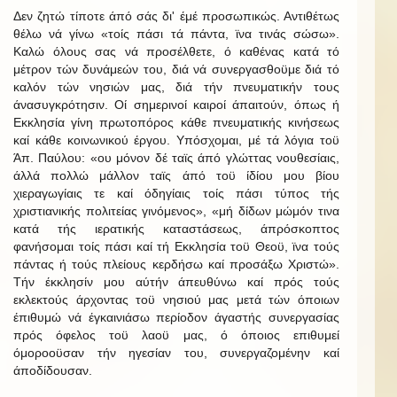
Δεν ζητώ τίποτε άπό σάς δι' έμέ προσωπικώς. Αντιθέτως
θέλω νά γίνω «τοίς πάσι τά πάντα, ϊνα τινάς σώσω».
Καλώ όλους σας νά προσέλθετε, ό καθένας κατά τό
μέτρον τών δυνάμεών του, διά νά συνεργασθοϋμε διά τό
καλόν τών νησιών μας, διά τήν πνευματικήν τους
άνασυγκρότησιν. Οί σημερινοί καιροί άπαιτούν, όπως ή
Εκκλησία γίνη πρωτοπόρος κάθε πνευματικής κινήσεως
καί κάθε κοινωνικού έργου. Υπόσχομαι, μέ τά λόγια τοϋ
Άπ. Παύλου: «ου μόνον δέ ταϊς άπό γλώττας νουθεσίαις,
άλλά πολλώ μάλλον ταϊς άπό τοϋ ίδίου μου βίου
χιεραγωγίαις τε καί όδηγίαις τοίς πάσι τύπος τής
χριστιανικής πολιτείας γινόμενος», «μή δίδων μώμόν τινα
κατά τής ιερατικής καταστάσεως, άπρόσκοπτος
φανήσομαι τοίς πάσι καί τή Εκκλησία τοϋ Θεοϋ, ϊνα τούς
πάντας ή τούς πλείους κερδήσω καί προσάξω Χριστώ».
Τήν έκκλησίν μου αύτήν άπευθύνω καί πρός τούς
εκλεκτούς άρχοντας τοϋ νησιού μας μετά τών όποιων
έπιθυμώ νά έγκαινιάσω περίοδον άγαστής συνεργασίας
πρός όφελος τοϋ λαοϋ μας, ό όποιος επιθυμεί
όμοροοϋσαν τήν ηγεσίαν του, συνεργαζομένην καί
άποδίδουσαν.