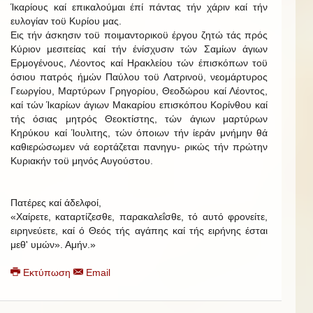
Ίκαρίους καί επικαλούμαι έπί πάντας τήν χάριν καί τήν
ευλογίαν τοϋ Κυρίου μας.
Εις τήν άσκησιν τοϋ ποιμαντορικοϋ έργου ζητώ τάς πρός
Κύριον μεσιτείας καί τήν ένίσχυσιν τών Σαμίων άγιων
Ερμογένους, Λέοντος καί Ηρακλείου τών έπισκόπων τοϋ
όσιου πατρός ήμών Παύλου τοϋ Λατρινοϋ, νεομάρτυρος
Γεωργίου, Μαρτύρων Γρηγορίου, Θεοδώρου καί Λέοντος,
καί τών Ίκαρίων άγιων Μακαρίου επισκόπου Κορίνθου καί
τής όσιας μητρός Θεοκτίστης, τών άγιων μαρτύρων
Κηρύκου καί Ίουλιτης, τών όποιων τήν ίεράν μνήμην θά
καθιερώσωμεν νά εορτάζεται πανηγυ- ρικώς τήν πρώτην
Κυριακήν τοϋ μηνός Αυγούστου.
Πατέρες καί άδελφοί,
«Χαίρετε, καταρτίζεσθε, παρακαλεΐσθε, τό αυτό φρονείτε,
ειρηνεύετε, καί ό Θεός τής αγάπης καί τής ειρήνης έσται
μεθ' υμών». Αμήν.»
Εκτύπωση
Email