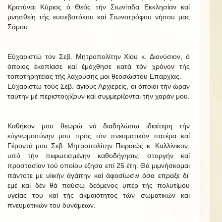
Κρατύναι Κύριος ό Θεός τήν Σιωνίτιδα Εκκλησίαν καί
μνησθείη τής ευσεβοτόκου καί Σιωνοτρόφου νήσου μας
Σάμου.
Εύχαριστώ τον Σεβ. Μητροπολίτην Χίου κ. Διονύσιον, ό
όποιος έκοπίασε καί έμόχθησε κατά τόν χρόνον τής
τοποτηρητείας τής λαχούσης μοι θεοσώστου Επαρχίας.
Εύχαριστώ τούς Σεβ. άγιους Αρχιερείς, οι όποιοι τήν ώραν
ταύτην μέ περιστοιχίζουν καί συμμερίζονται τήν χαράν μου.
Καθήκον μου θεωρώ νά διαδηλώσω ιδιαίτερη τήν
εύγνωμοσύνην μου πρός τόν πνευματικόν πατέρα καί
Γέροντά μου Σεβ. Μητροπολίτην Πειραιώς κ. Καλλίνικον,
υπό τήν πεφωτισμένην καθοδήγησιν, στοργήν καί
προστασίαν τοϋ οποίου εζησα επί 25 έτη. Θά μιμνήσκομαι
πάντοτε με υίικήν άγάπην καί άφοσίωσιν όσα επραξε δι'
εμέ καί δέν θά παύσω δεόμενος υπέρ τής πολυτίμου
υγείας του καί τής άκμαιότητος τών σωματικών καί
πνευματικών του δυνάμεων.