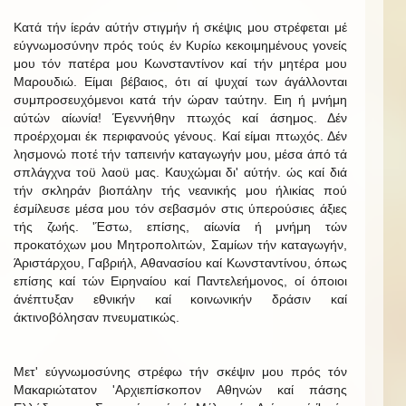
Κατά τήν ίεράν αύτήν στιγμήν ή σκέψις μου στρέφεται μέ
εύγνωμοσύνην πρός τούς έν Κυρίω κεκοιμημένους γονείς
μου τόν πατέρα μου Κωνσταντίνον καί τήν μητέρα μου
Μαρουδιώ. Είμαι βέβαιος, ότι αί ψυχαί των άγάλλονται
συμπροσευχόμενοι κατά τήν ώραν ταύτην. Ειη ή μνήμη
αύτών αίωνία! Έγεννήθην πτωχός καί άσημος. Δέν
προέρχομαι έκ περιφανούς γένους. Καί είμαι πτωχός. Δέν
λησμονώ ποτέ τήν ταπεινήν καταγωγήν μου, μέσα άπό τά
σπλάγχνα τοϋ λαοϋ μας. Καυχώμαι δι' αύτήν. ώς καί διά
τήν σκληράν βιοπάλην τής νεανικής μου ήλικίας πού
έσμίλευσε μέσα μου τόν σεβασμόν στις ύπερούσιες άξιες
τής ζωής. 'Έστω, επίσης, αίωνία ή μνήμη τών
προκατόχων μου Μητροπολιτών, Σαμίων τήν καταγωγήν,
Άριστάρχου, Γαβριήλ, Αθανασίου καί Κωνσταντίνου, όπως
επίσης καί τών Ειρηναίου καί Παντελεήμονος, οί όποιοι
άνέπτυξαν εθνικήν καί κοινωνικήν δράσιν καί
άκτινοβόλησαν πνευματικώς.
Μετ' εύγνωμοσύνης στρέφω τήν σκέψιν μου πρός τόν
Μακαριώτατον 'Αρχιεπίσκοπον Αθηνών καί πάσης