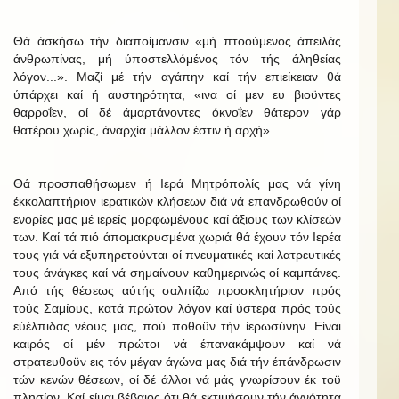
Θά άσκήσω τήν διαποίμανσιν «μή πτοούμενος άπειλάς
άνθρωπίνας, μή ύποστελλόμένος τόν τής άληθείας
λόγον...». Μαζί μέ τήν αγάπην καί τήν επιείκειαν θά
ύπάρχει καί ή αυστηρότητα, «ινα οί μεν ευ βιοϋντες
θαρροΐεν, οί δέ άμαρτάνοντες όκνοΐεν θάτερον γάρ
θατέρου χωρίς, άναρχία μάλλον έστιν ή αρχή».
Θά προσπαθήσωμεν ή Ιερά Μητρόπολίς μας νά γίνη
έκκολαπτήριον ιερατικών κλήσεων διά νά επανδρωθούν οί
ενορίες μας μέ ιερείς μορφωμένους καί άξιους των κλίσεών
των. Καί τά πιό άπομακρυσμένα χωριά θά έχουν τόν Ιερέα
τους γιά νά εξυπηρετούνται οί πνευματικές καί λατρευτικές
τους άνάγκες καί νά σημαίνουν καθημερινώς οί καμπάνες.
Από τής θέσεως αύτής σαλπίζω προσκλητήριον πρός
τούς Σαμίους, κατά πρώτον λόγον καί ύστερα πρός τούς
εύέλπιδας νέους μας, πού ποθοϋν τήν ίερωσύνην. Είναι
καιρός οί μέν πρώτοι νά έπανακάμψουν καί νά
στρατευθοϋν εις τόν μέγαν άγώνα μας διά τήν έπάνδρωσιν
τών κενών θέσεων, οί δέ άλλοι νά μάς γνωρίσουν έκ τοϋ
πλησίον. Καί είμαι βέβαιος ότι θά εκτιμήσουν τήν άγνότητα