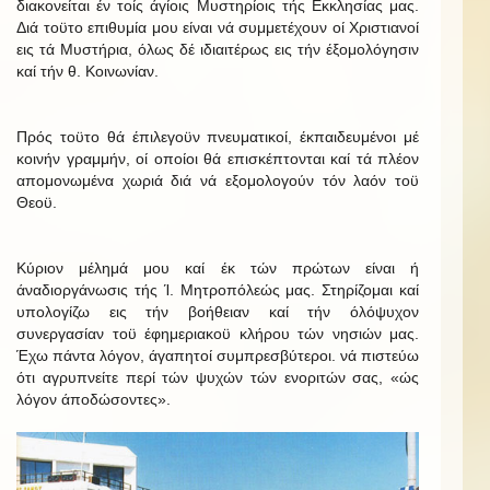
διακονείται έν τοίς άγίοις Μυστηρίοις τής Εκκλησίας μας.
Διά τοϋτο επιθυμία μου είναι νά συμμετέχουν οί Χριστιανοί
εις τά Μυστήρια, όλως δέ ιδιαιτέρως εις τήν έξομολόγησιν
καί τήν θ. Κοινωνίαν.
Πρός τοϋτο θά έπιλεγοϋν πνευματικοί, έκπαιδευμένοι μέ
κοινήν γραμμήν, οί οποίοι θά επισκέπτονται καί τά πλέον
απομονωμένα χωριά διά νά εξομολογούν τόν λαόν τοϋ
Θεοϋ.
Κύριον μέλημά μου καί έκ τών πρώτων είναι ή
άναδιοργάνωσις τής Ί. Μητροπόλεώς μας. Στηρίζομαι καί
υπολογίζω εις τήν βοήθειαν καί τήν όλόψυχον
συνεργασίαν τοϋ έφημεριακοϋ κλήρου τών νησιών μας.
Έχω πάντα λόγον, άγαπητοί συμπρεσβύτεροι. νά πιστεύω
ότι αγρυπνείτε περί τών ψυχών τών ενοριτών σας, «ώς
λόγον άποδώσοντες».