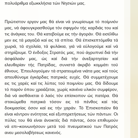
πολυάριθμα εξωκκλήσια τών Νησιών μας.
Πρώτιστον εργον μας θά είναι νά γνωρίσωμε τό ποίμνιόν
μας, νά άφουγκρασθοϋμε τόν σφιγμόν τής καρδιάς του καί
τις άνάγκες του. Θά κατεβοϋμε εις τήν άγοράν. Θά εισέλθω
μεν εις τά μαγαζιά καί εις τά σπίτια. Θά έπισκεπτόμεθα τά
χωριά, τά σχολεία, τά φυλάκια, γιά νά εύλογοϋμε καί νά
στηρίζουμε. Ό ένδοξος Στρατός μας, πού άγρυπνεί διά τήν
άσφάλειάν μας, ώς καί διά τήν άνεξαρτησίαν καί
ελευθερίαν τής Πατρίδας, συνιστά άκριβό κομμάτι τοϋ
έθνους. Έπευλογοϋμεν τά στρατευμένα νιάτα μας καί τούς
απευθύνομε έγκάρδιες πατρικές ευχές. Θά συμμετέχουμε
εις τις χαρές καί τις λύπες τοϋ ποιμνίου μας. Θά δίδουμε
τό παρόν όπου χρειάζεται, χωρίς κανένα υλικόν συμφέρον,
διά νά αισθάνεται ό λαός τόν επίσκοπον ώς πατέρα. Θά
στεκώμεθα πατρικά τόσον εις τό πένθος καί τάς
δοκιμασίας όσον καί εις τήν χαράν. Τό Έπισκοπείον θά
είναι κέντρον ενότητας καί εξυπηρετήσεως τών πάντων. Οι
πύλες του θά είναι άνοικτές διά πάντας, όσοι επιθυμούν
νά επι¬κοινωνήσουν μετά τοϋ πνευματικού των Πατρός
ανευ μεσολαβήσεως κανενός.