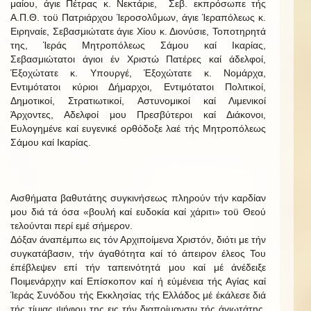
μαίου, άγιε Πέτρας κ. Νεκτάριε, Σεβ. εκπρόσωπε τής
Α.Π.Θ. τοϋ Πατριάρχου Ίεροσολΰμων, άγιε Ίεραπόλεως κ.
Ειρηναίε, Σεβασμιώτατε άγιε Χίου κ. Διονύσιε, Τοποτηρητά
της, Ίεράς Μητροπόλεως Σάμου καί Ικαρίας,
Σεβασμιώτατοι άγιοι έν Χριστώ Πατέρες καί άδελφοί,
Έξοχώτατε κ. Υπουργέ, Έξοχώτατε κ. Νομάρχα,
Εντιμότατοι κύριοι Δήμαρχοι, Εντιμότατοι Πολιτικοί,
Δημοτικοί, Στρατιωτικοί, Αστυνομικοί καί Λιμενικοί
Άρχοντες, Αδελφοί μου Πρεσβύτεροι καί Διάκονοι,
Ευλογημένε καί ευγενικέ ορθόδοξε λαέ τής Μητροπόλεως
Σάμου καί Ικαρίας.
Αισθήματα βαθυτάτης συγκινήσεως πληρούν τήν καρδίαν
μου διά τά όσα «βουλή καί ευδοκία καί χάριτι» τοϋ Θεού
τελούνται περί εμέ σήμερον.
Δόξαν άναπέμπω εις τόν Αρχιποίμενα Χριστόν, διότι με τήν
συγκατάβασιν, τήν άγαθότητα καί τό άπειρον έλεος Του
έπέβλεψεν επί τήν ταπεινότητά μου καί μέ άνέδειξε
Ποιμενάρχην καί Επίσκοπον καί ή εύμένεια τής Αγίας καί
Ίεράς Συνόδου τής Εκκλησίας τής Ελλάδος μέ έκάλεσε διά
τής τίμιας ψήφου της εις τήν διαποίμανσιν τής άγιωτάτης,