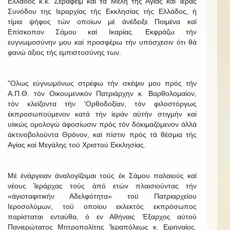
Ελλάδος κ.κ. Σεραφείμ καί τά Μέλη τής Αγίας καί Ίεράς
Συνόδου της Ιεραρχίας τής Εκκλησίας τής Ελλάδος, ή
τίμια ψήφος τών οποίων μέ άνέδειξε Ποιμένα καί
Επίσκοπον Σάμου καί Ικαρίας. Εκφράζω τήν
ευγνωμοσύνην μου καί προσφέρω τήν υπόσχεσιν ότι θά
φανώ άξιος τής εμπιστοσύνης των.
"Ολως εύγνωμόνως στρέφω τήν σκέψιν μου πρός τήν
Α.Π.Θ. τόν Οικουμενικόν Πατριάρχην κ. Βαρθολομαίον,
τόν κλείζοντα τήν 'Ορθοδοξίαν, τόν φιλοστόργως
έκπροσωπούμενον κατά τήν ίεράν αύτήν στιγμήν καί
υίικώς ομολογώ άφοσίωσιν πρός τόν δόκιμαζόμενον άλλά
άκτινοβολοϋντα Θρόνον, καί πίστιν πρός τά θέσμια τής
Αγίας καί Μεγάλης τοϋ Χριστού Εκκλησίας.
Μέ ένάργειαν άναλογίζομαι τούς έκ Σάμου παλαιούς καί
νέους Ίεράρχας τούς άπό ετών πλαισιούντας τήν
«άγιοταφιτικήν Αδελφότητα» τοϋ Πατριαρχείου
Ιεροσολύμων, τοϋ οποίου εκλεκτός εκπρόσωπος
παρίσταται ενταύθα, ό εν Αθήναις Έξαρχος αύτοϋ
Πανιερώτατος Μητροπολίτης Ίεραπόλεως κ. Ειρηναίος.