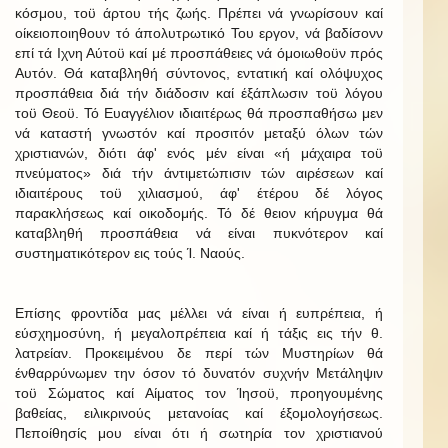
κόσμου, τοϋ άρτου τής ζωής. Πρέπει νά γνωρίσουν καί
οίκειοποιηθουν τό άπολυτρωτικό Του εργον, νά βαδίσονν
επί τά Ιχνη Αύτοϋ καί μέ προσπάθειες νά όμοιωθοϋν πρός
Αυτόν. Θά καταβληθή σύντονος, εντατική καί ολόψυχος
προσπάθεια διά τήν διάδοσιν καί έξάπλωσιν τοϋ λόγου
τοϋ Θεοϋ. Τό Ευαγγέλιον ιδιαιτέρως θά προσπαθήσω μεν
νά καταστή γνωστόν καί προσιτόν μεταξύ όλων τών
χριστιανών, διότι άφ' ενός μέν είναι «ή μάχαιρα τοϋ
πνεύματος» διά τήν άντιμετώπισιν τών αιρέσεων καί
ιδιαιτέρους τοϋ χιλιασμού, άφ' έτέρου δέ λόγος
παρακλήσεως καί οικοδομής. Τό δέ θειον κήρυγμα θά
καταβληθή προσπάθεια νά είναι πυκνότερον καί
συστηματικότερον εις τούς Ί. Ναούς.
Επίσης φροντίδα μας μέλλει νά είναι ή ευπρέπεια, ή
εύσχημοσύνη, ή μεγαλοπρέπεια καί ή τάξις εις τήν θ.
λατρείαν. Προκειμένου δε περί τών Μυστηρίων θά
ένθαρρύνωμεν την όσον τό δυνατόν συχνήν Μετάληψιν
τοϋ Σώματος καί Αίματος τον Ίησοϋ, προηγουμένης
βαθείας, ειλικρινούς μετανοίας καί έξομολογήσεως.
Πεποίθησίς μου είναι ότι ή σωτηρία τον χριστιανού