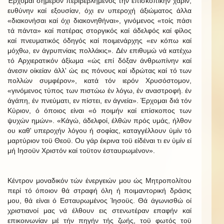
Έρχομαι σήμερον περιβεβλημένος τήν επισκοπικήν χάριν,
ευθύνην καί εξουσίαν, όχι εν υπεροχή άξιώματος άλλα
«διακονήσαι καί όχι διακονηθήναι», γινόμενος «τοίς πάσι
τά πάντα» καί πατέρας στοργικός καί άδελφός καί φίλος
καί πνευματικός όδηγός καί ποιμενάρχης «εν κόπω καί
μόχθω, εν άγρυπνίαις πολλάκις». Δέν επιθυμώ νά κατέχω
τό Αρχιερατικόν άξίωμα «ώς επί δόξαν άνθρωπίνην καί
άνεσιν οίκείαν άλλ' ώς εις πόνους καί ιδρώτας καί τό των
πολλών συμφέρον», κατά τόν ιερόν Χρυσόστομον,
«γινόμενος τύπος των πιστώω έν λόγω, έν αναστροφή. έν
άγάπη, έν πνεύματι, εν πίστει, εν άγνεία». Έρχομαι διά τόν
Κύριον, ό όποιος είναι «ό ποιμήν καί επίσκοπος των
ψυχών ημών». «Κάγώ, άδελφοί, έλθών πρός υμάς, ήλθον
ου καθ' υπεροχήν λόγου ή σοφίας, καταγγέλλουν ύμίν τό
μαρτύριον τοϋ Θεοϋ. Ου γάρ έκρινα τοϋ είδέναι τι εν ύμίν εί
μή Ιησοϋν Χριστόν καί τοϋτον έσταυρωμένον».
Κέντρον μοναδικόν τών ένεργειών μου ώς Μητροπολίτου
περί τό όποιον θά στραφή όλη ή ποιμαντορική δράσις
μου, θά είναι ό Εσταυρωμένος Ίησοϋς. Θά άγωνισθώ οί
χριστιανοί μας νά έλθουν εις στενωτέραν επαφήν καί
επικοινωνίαν μέ τήν πηγήν τής ζωής, τοϋ φωτός τοϋ