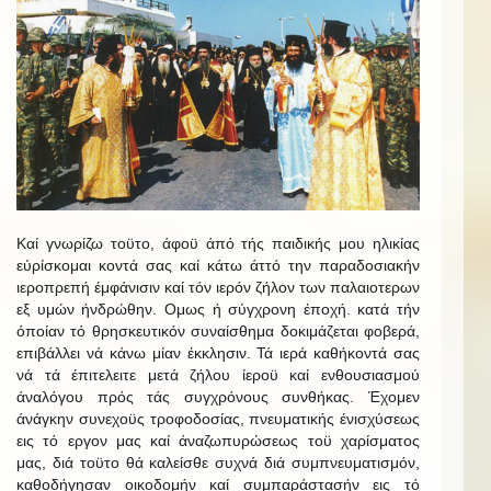
Καί γνωρίζω τοϋτο, άφοϋ άπό τής παιδικής μου ηλικίας
εύρίσκομαι κοντά σας καί κάτω άττό την παραδοσιακήν
ιεροπρεπή έμφάνισιν καί τόν ιερόν ζήλον των παλαιοτερων
εξ υμών ήνδρώθην. Ομως ή σύγχρονη έποχή. κατά τήν
όποίαν τό θρησκευτικόν συναίσθημα δοκιμάζεται φοβερά,
επιβάλλει νά κάνω μίαν έκκλησιν. Τά ιερά καθήκοντά σας
νά τά έπιτελειτε μετά ζήλου ίεροϋ καί ενθουσιασμού
άναλόγου πρός τάς συγχρόνους συνθήκας. Έχομεν
άνάγκην συνεχοϋς τροφοδοσίας, πνευματικής ένισχύσεως
εις τό εργον μας καί άναζωπυρώσεως τοϋ χαρίσματος
μας, διά τοϋτο θά καλείσθε συχνά διά συμπνευματισμόν,
καθοδήγησαν οικοδομήν καί συμπαράστασήν εις τό