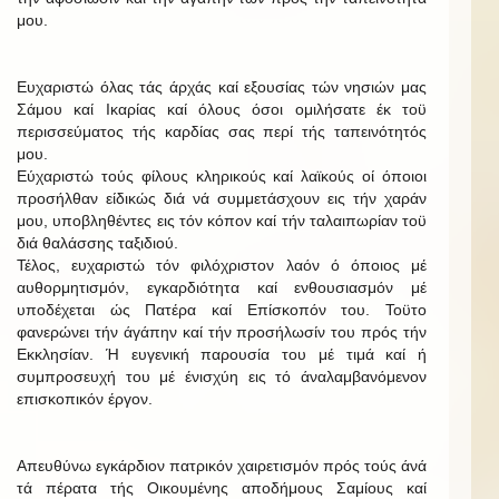
μου.
Ευχαριστώ όλας τάς άρχάς καί εξουσίας τών νησιών μας
Σάμου καί Ικαρίας καί όλους όσοι ομιλήσατε έκ τοϋ
περισσεύματος τής καρδίας σας περί τής ταπεινότητός
μου.
Εύχαριστώ τούς φίλους κληρικούς καί λαϊκούς οί όποιοι
προσήλθαν είδικώς διά νά συμμετάσχουν εις τήν χαράν
μου, υποβληθέντες εις τόν κόπον καί τήν ταλαιπωρίαν τοϋ
διά θαλάσσης ταξιδιού.
Τέλος, ευχαριστώ τόν φιλόχριστον λαόν ό όποιος μέ
αυθορμητισμόν, εγκαρδιότητα καί ενθουσιασμόν μέ
υποδέχεται ώς Πατέρα καί Επίσκοπόν του. Τοϋτο
φανερώνει τήν άγάπην καί τήν προσήλωσίν του πρός τήν
Εκκλησίαν. Ή ευγενική παρουσία του μέ τιμά καί ή
συμπροσευχή του μέ ένισχύη εις τό άναλαμβανόμενον
επισκοπικόν έργον.
Απευθύνω εγκάρδιον πατρικόν χαιρετισμόν πρός τούς άνά
τά πέρατα τής Οικουμένης αποδήμους Σαμίους καί