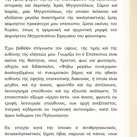
ιστορικής καί άκριτικής Ίεράς Μητροπόλεως Σάμου καί
Ικαρίας, μιας Μητροπόλεως, τήν οποίαν έκλέισαν καί
εδόξασαν μεγάλα άναστήματα τής εκκλησιαστικής ζωής
αείμνηστοι προκάτοχοί μου επίσκοποι, ζώσαι εικόνες τοϋ
Κυρίου, όπως ή ηγεμονική καί αρχοντική μορφή τοϋ
άειμνήστου Μητροπολίτου Ειρηναίου του φιλοσόφου.
Έχω βαθεΐαν έπίγνωσιν τον ύψους, τής τιμής καί τής
ευθύνης τής κλήσεώς μου. Γνωρίζω ότι ό Επίσκοπος είναι
εικόνα τής θεότητας, νους Χριστού, φως καί φωτισμός,
οδηγός καί διδάσκαλος. «Φόβω μεγάλω συνέχομαι»
άναλογιζόμένος τό πνευματικόν βάρος καί τήν ηθικήν
ευθύνην τής ύψηλής επισκοπικής διακονίας, ή όποία είναι
μόχθος καί όχι άνεσις, φροντίδα καί όχι άπόλαυσις,
λειτούργημα υπεύθυνον καί οχι εξουσία ανέλεγκτη. Τό
επισκοπικόν αξίωμα «έργον έστίν, ουκ άνεσις, φροντίς ου
τρυφή, λειτουργία υπεύθυνος, ουκ αρχή ανεξέταστος,
πατρική κηδεμονία ου τυραννική αυτονομία», κατά τόν
άγιον Ισίδωρον τόν Πηλουσιώτην.
Εις εποχήν κατά τήν όποιαν ό άντιθρησκευτικός,
άντιεκκλησιαστικός ξηρός λίβας σαρώνει τά πάντα, «ουκ