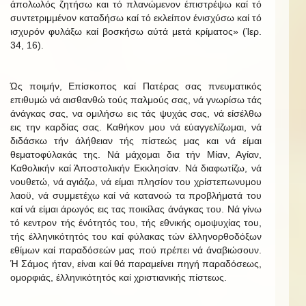
άπολωλός ζητήσω και τό πλανώμενον έπιστρέψω καί τό
συντετριμμένον καταδήσω καί τό εκλείπον ένισχύσω καί τό
ισχυρόν φυλάξω καί βοσκήσω αύτά μετά κρίματος» (Ίερ.
34, 16).
Ώς ποιμήν, Επίσκοπος καί Πατέρας σας πνευματικός
επιθυμώ νά αισθανθώ τούς παλμούς σας, νά γνωρίσω τάς
άνάγκας σας, να ομιλήσω εις τάς ψυχάς σας, νά είσέλθω
εις την καρδίας σας. Καθήκον μου νά εύαγγελίζωμαι, νά
διδάσκω τήν άλήθειαν τής πίστεώς μας και νά είμαι
θεματοφύλακάς της. Νά μάχομαι δια τήν Μίαν, Αγίαν,
Καθολικήν καί Άποστολικήν Εκκλησίαν. Νά διαφωτίζω, νά
νουθετώ, νά αγιάζω, νά είμαι πλησίον του χρίστεπωνυμου
λαοϋ, νά συμμετέχω καί νά κατανοώ τα προβλήματά του
καί νά είμαι άρωγός εις τας ποικίλας άνάγκας του. Νά γίνω
τό κεντρον τής ένότητός του, τής εθνικής ομοψυχίας του,
τής έλληνικότητός του καί φύλακας τών έλληνορθοδόξων
εθίμων καί παραδόσεών μας πού πρέπει νά άναβιώσουν.
Ή Σάμος ήταν, είναι καί θά παραμείνει πηγή παραδόσεως,
ομορφιάς, έλληνικότητός καί χριστιανικής πίστεως.