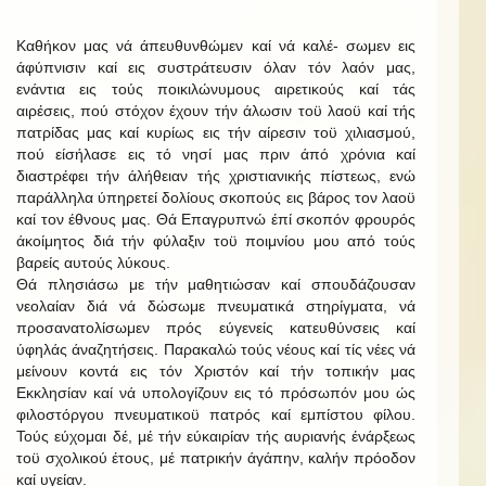
Καθήκον μας νά άπευθυνθώμεν καί νά καλέ- σωμεν εις
άφύπνισιν καί εις συστράτευσιν όλαν τόν λαόν μας,
ενάντια εις τούς ποικιλώνυμους αιρετικούς καί τάς
αιρέσεις, πού στόχον έχουν τήν άλωσιν τοϋ λαοϋ καί τής
πατρίδας μας καί κυρίως εις τήν αίρεσιν τοϋ χιλιασμού,
πού είσήλασε εις τό νησί μας πριν άπό χρόνια καί
διαστρέφει τήν άλήθειαν τής χριστιανικής πίστεως, ενώ
παράλληλα ύπηρετεί δολίους σκοπούς εις βάρος τον λαοϋ
καί τον έθνους μας. Θά Επαγρυπνώ έπί σκοπόν φρουρός
άκοίμητος διά τήν φύλαξιν τοϋ ποιμνίου μου από τούς
βαρείς αυτούς λύκους.
Θά πλησιάσω με τήν μαθητιώσαν καί σπουδάζουσαν
νεολαίαν διά νά δώσωμε πνευματικά στηρίγματα, νά
προσανατολίσωμεν πρός εύγενείς κατευθύνσεις καί
ύφηλάς άναζητήσεις. Παρακαλώ τούς νέους καί τίς νέες νά
μείνουν κοντά εις τόν Χριστόν καί τήν τοπικήν μας
Εκκλησίαν καί νά υπολογίζουν εις τό πρόσωπόν μου ώς
φιλοστόργου πνευματικοϋ πατρός καί εμπίστου φίλου.
Τούς εύχομαι δέ, μέ τήν εύκαιρίαν τής αυριανής ένάρξεως
τοϋ σχολικού έτους, μέ πατρικήν άγάπην, καλήν πρόοδον
καί υγείαν.