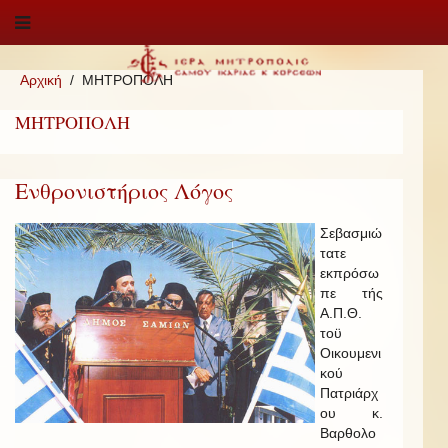
Αρχική
ΜΗΤΡΟΠΟΛΗ
ΜΗΤΡΟΠΟΛΗ
Ενθρονιστήριος Λόγος
Σεβασμιώ
τατε
εκπρόσω
πε τής
Α.Π.Θ.
τοϋ
Οικουμενι
κού
Πατριάρχ
ου κ.
Βαρθολο