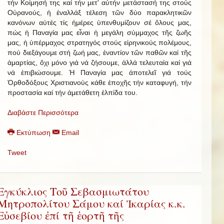
τήν Κοίμησή της καί τήν μετ' αὐτήν μετάστασή της στούς
Οὐρανούς, ἡ ἐναλλάξ τέλεση τῶν δύο παρακλητικῶν
κανόνων αὐτές τίς ἡμέρες ὑπενθυμίζουν σέ ὅλους μας,
πώς ἡ Παναγία μας εἶναι ἡ μεγάλη σύμμαχος τῆς ζωῆς
μας, ἡ ὑπέρμαχος στρατηγός στούς εἰρηνικούς πολέμους,
πού διεξάγουμε στή ζωή μας, ἐναντίον τῶν παθῶν καί τῆς
ἁμαρτίας, ὄχι μόνο γιά νά ζήσουμε, ἀλλά τελευταία καί γιά
νά ἐπιβιώσουμε. Ἡ Παναγία μας ἀποτελεῖ γιά τούς
Ὀρθοδόξους Χριστιανούς κάθε ἐποχῆς τήν καταφυγή, τήν
προστασία καί τήν ἀμετάθετη ἐλπίδα του.
Διαβάστε Περισσότερα
Εκτύπωση
Email
Tweet
Εγκύκλιος Τοῦ Σεβασμιωτάτου
Μητροπολίτου Σάμου καί Ἰκαρίας κ.κ.
Εὐσεβίου ἐπί τῆ ἑορτῆ τῆς