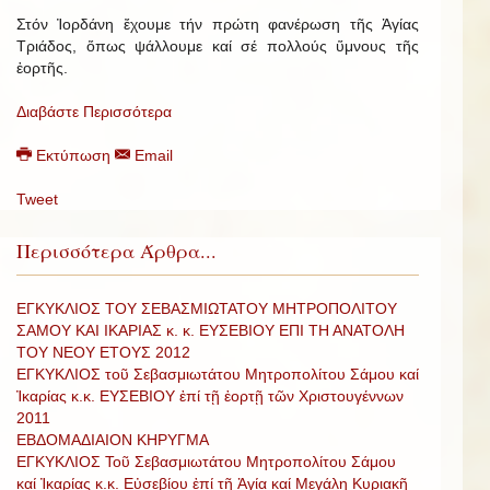
Στόν Ἰορδάνη ἔχουμε τήν πρώτη φανέρωση τῆς Ἁγίας
Τριάδος, ὅπως ψάλλουμε καί σέ πολλούς ὕμνους τῆς
ἑορτῆς.
Διαβάστε Περισσότερα
Εκτύπωση
Email
Tweet
Περισσότερα Άρθρα...
ΕΓΚΥΚΛΙΟΣ ΤΟΥ ΣΕΒΑΣΜΙΩΤΑΤΟΥ ΜΗΤΡΟΠΟΛΙΤΟΥ
ΣΑΜΟΥ ΚΑΙ ΙΚΑΡΙΑΣ κ. κ. ΕΥΣΕΒΙΟΥ ΕΠΙ ΤΗ ΑΝΑΤΟΛΗ
ΤΟΥ ΝΕΟΥ ΕΤΟΥΣ 2012
ΕΓΚΥΚΛΙΟΣ τοῦ Σεβασμιωτάτου Μητροπολίτου Σάμου καί
Ἰκαρίας κ.κ. ΕΥΣΕΒΙΟΥ ἐπί τῇ ἑορτῇ τῶν Χριστουγέννων
2011
ΕΒΔΟΜΑΔΙΑΙΟΝ ΚΗΡΥΓΜΑ
ΕΓΚΥΚΛΙΟΣ Τοῦ Σεβασμιωτάτου Μητροπολίτου Σάμου
καί Ἰκαρίας κ.κ. Εὐσεβίου ἐπί τῇ Ἁγίᾳ καί Μεγάλῃ Κυριακῇ