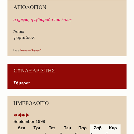
ΑΓΙΟΛΟΓΙΟΝ
η ημέρα,
η εβδομάδα του έτους
Άυριο
γιορτάζουν:
Πηγή:
Λογισμικό "Σήμερα"
ΣΥΝΑΞΑΡΙΣΤΗΣ
Σήμερα:
P
P
N
N
ΗΜΕΡΟΛΟΓΙΟ
r
r
e
e
e
e
x
x
v
v
t
t
i
i
Y
M
September 1999
o
o
e
o
Δευ
Τρι
Τετ
Πεμ
Παρ
Σαβ
Κυρ
u
u
a
n