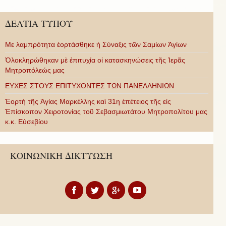
ΔΕΛΤΙΑ ΤΥΠΟΥ
Με λαμπρότητα ἑορτάσθηκε ἡ Σύναξις τῶν Σαμίων Ἁγίων
Ὁλοκληρώθηκαν μὲ ἐπιτυχία οἱ κατασκηνώσεις τῆς Ἱερᾶς
Μητροπόλεώς μας
ΕΥΧΕΣ ΣΤΟΥΣ ΕΠΙΤΥΧΟΝΤΕΣ ΤΩΝ ΠΑΝΕΛΛΗΝΙΩΝ
Ἑορτὴ τῆς Ἁγίας Μαρκέλλης καὶ 31η ἐπέτειος τῆς εἰς
Ἐπίσκοπον Χειροτονίας τοῦ Σεβασμιωτάτου Μητροπολίτου μας
κ.κ. Εὐσεβίου
ΚΟΙΝΩΝΙΚΗ ΔΙΚΤΥΩΣΗ