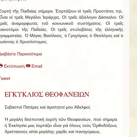
Ἑορτή τῆς Παιδείας σήμερα. Ἑορτάζουν οἱ τρεῖς Προστάτες της.
Εἶναι οἱ τρεῖς Μεγάλοι Ἱεράρχες. Οἱ τρεῖς ἀξιόλογοι Δάσκαλοι. Οἱ
τρεῖς ἀναμορφωτές τοῦ κοινωνικοῦ συστήματος. Οἱ τρεῖς
καινοτόμοι τῆς Παδείας. Οἱ τρεῖς στυλοβάτες τῆς ἑλληνικῆς
γραμματείας. Ὁ Μέγας Βασίλειος, ὁ Γρηγόριος ὁ Θεολόγος καί ὁ
Ἰωάννης ὁ Χρυσόστομος.
Διαβάστε Περισσότερα
Εκτύπωση
Email
Tweet
ΕΓΚΥΚΛΙΟΣ ΘΕΟΦΑΝΕΙΩΝ
Σεβαστοί Πατέρες καί ἀγαπητοί μου Ἀδελφοί,
Ἡ μεγάλη δεσποτική ἑορτή τῶν Θεοφανείων, πού σήμερα
ἡ Ἐκκλησία μας ἑορτάζει εἶναι γιά ὅλους τούς Ὀρθοδόξους
Χριστιανούς αἰτία μεγάλης χαρᾶς καί πανηγύρεως.