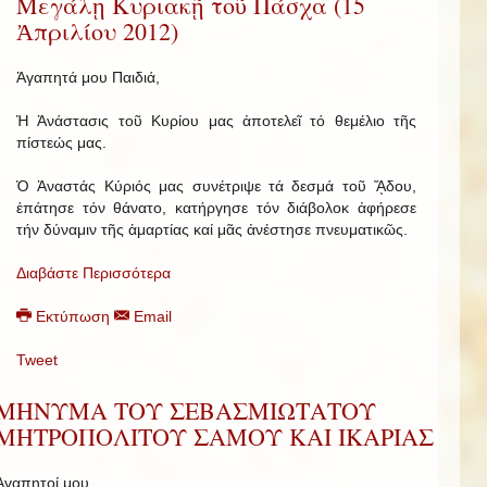
Μεγάλῃ Κυριακῇ τοῦ Πάσχα (15
Ἀπριλίου 2012)
Ἀγαπητά μου Παιδιά,
Ἡ Ἀνάστασις τοῦ Κυρίου μας ἀποτελεῖ τό θεμέλιο τῆς
πίστεώς μας.
Ὁ Ἀναστάς Κύριός μας συνέτριψε τά δεσμά τοῦ ᾍδου,
ἐπάτησε τόν θάνατο, κατήργησε τόν διάβολοκ ἀφήρεσε
τήν δύναμιν τῆς ἁμαρτίας καί μᾶς ἀνέστησε πνευματικῶς.
Διαβάστε Περισσότερα
Εκτύπωση
Email
Tweet
ΜΗΝΥΜΑ ΤΟΥ ΣΕΒΑΣΜΙΩΤΑΤΟΥ
ΜΗΤΡΟΠΟΛΙΤΟΥ ΣΑΜΟΥ ΚΑΙ ΙΚΑΡΙΑΣ
Ἀγαπητοί μου,