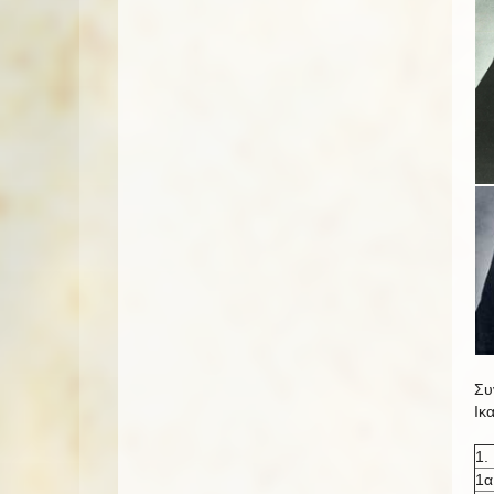
Συ
Ικ
1.
1α