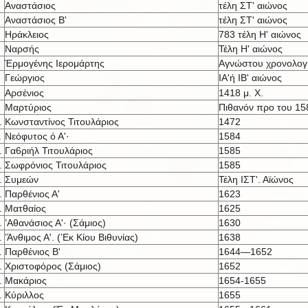
Αναστάσιος
τέλη ΣΤ' αιώνος
Αναστάσιος Β'
τέλη ΣΤ' αιώνος
Ηράκλειος
783 τέλη Η' αιώνος
Ναρσής
Τέλη Η' αιώνος
Έρμογένης Ιερομάρτης
Αγνώστου χρονολογ
Γεώργιος
ΙΑ'ή IB' αι
ώνος
Αρσένιος
1418 μ. X.
Μαρτύριος
Πιθανόν προ του 15
.
Κωνσταντίνος Τιτουλάριος
1472
.
Νεόφυτος ό Α'·
1584
.
Γα6ριήλ Τιτουλάριος
1585
.
Σωφρόνιος Τιτουλάριος
1585
.
Συμεών
Τέλη ΙΣΤ'. Αϊώνος
.
Παρθένιος Α'
1623
.
Ματθαίος
1625
.
’Αθανάσιος Α'· (Σάμιος)
1630
.
’Άνθιμος Α'. (’Εκ Κίου Βιθυνίας)
1638
.
Παρθένιος Β'
1644—1652
.
Χριστοφόρος (Σάμιος)
1652
.
Μακάριος
1654-1655
.
Κύριλλος
1655