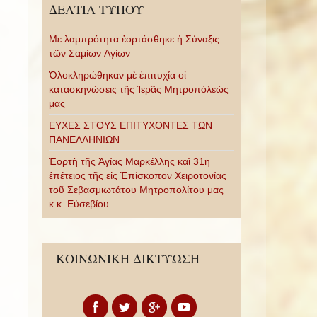
ΔΕΛΤΙΑ ΤΥΠΟΥ
Με λαμπρότητα ἑορτάσθηκε ἡ Σύναξις
τῶν Σαμίων Ἁγίων
Ὁλοκληρώθηκαν μὲ ἐπιτυχία οἱ
κατασκηνώσεις τῆς Ἱερᾶς Μητροπόλεώς
μας
ΕΥΧΕΣ ΣΤΟΥΣ ΕΠΙΤΥΧΟΝΤΕΣ ΤΩΝ
ΠΑΝΕΛΛΗΝΙΩΝ
Ἑορτὴ τῆς Ἁγίας Μαρκέλλης καὶ 31η
ἐπέτειος τῆς εἰς Ἐπίσκοπον Χειροτονίας
τοῦ Σεβασμιωτάτου Μητροπολίτου μας
κ.κ. Εὐσεβίου
ΚΟΙΝΩΝΙΚΗ ΔΙΚΤΥΩΣΗ