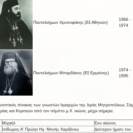
1966 -
Παντελεήμων Χρυσοφάκης (Εξ Αθηνών)
1974
1974 -
Παντελεήμων Μπαρδάκος (Εξ Ερμιόνης)
1995
νοπτικός πίνακας των γνωστών Ιεραρχών της Ιεράς Μητροπόλεως Σά
αρίας και Κορσεών από τον πέμπτο μ.Χ. αιώνα, μέχρι σήμερα.
Μιχαήλ
Εου αϊώνος
.
Ισίδωρος Α' Πρώην Ηγ. Μονής Χαριξένου
Δεύτερον ήμισυ του 