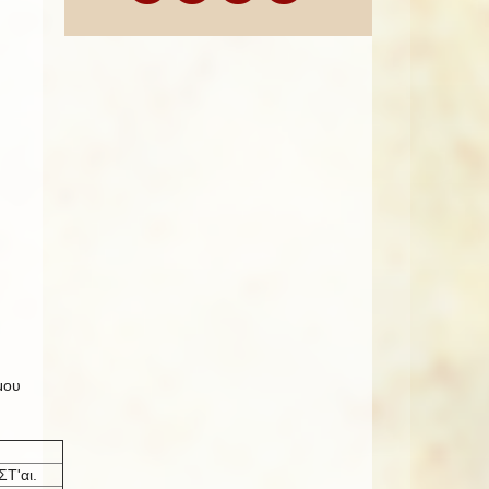
μου
ΣΤ'αι.