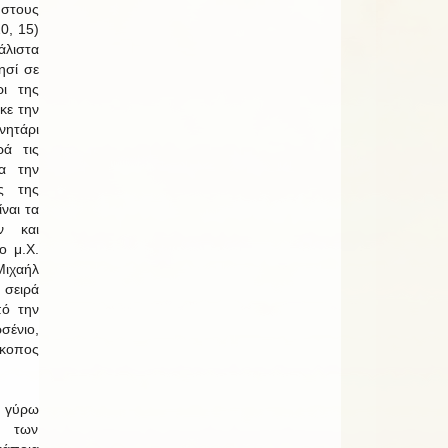
στους
0, 15)
λιστα
ησί σε
ι της
κε την
ητάρι
ρά τις
α την
ας της
ίναι τα
ν και
ο μ.Χ.
ιχαήλ
 σειρά
πό την
ένιο,
σκοπος
ν γύρω
ή των