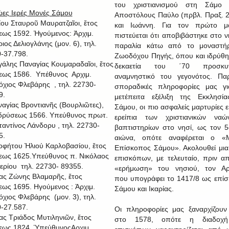
του χριστιανισμού στη Σάμο 
ες Ιερές Μονές Σάμου
Αποστόλους Παύλο (πρβλ. Πραξ. 2
μίου Σταυροῦ Μαυρατζαῖοι, ἔτος
και Ιωάννη. Για τον πρώτο μά
εως 1592. Ἡγούμενος: Ἀρχιμ.
πιστεύεται ότι αποβιβάστηκε στο ν
ιος Δελιογλάνης (μον. 6), τηλ.
παραλία κάτω από το μοναστήρ
-37.798.
Ζωοδόχου Πηγής, όπου και ιδρύθη
γάλης Παναγίας Κουμαραδαῖοι, ἔτος
δεκαετία του ΄70 προσκυν
εως 1586. Υπέθυνος Αρχιμ.
αναμνηστικό του γεγονότος. Πα
όχιος Φλεβάρης , τηλ. 22730-
σποραδικές πληροφορίες μας γι
9.
μετέπειτα εξέλιξη της Εκκλησί
ναγίας Βροντιανῆς (Βουρλιῶτες),
Σάμου, οι πιο ασφαλείς μαρτυρίες ε
ἱδρύσεως 1566. Υπεύθυνος πρωτ.
ερείπια των χριστιανικών ναώ
αντίνος Λάνδορυ , τηλ. 22730-
βαπτιστηρίων στο νησί, ως τον 5
5.
αιώνα, οπότε αναφέρεται ο «Μ
οφήτου Ἠλιού Καρλοβασίου, ἔτος
Επίσκοπος Σάμου». Ακολουθεί μια
εως 1625.Υπεύθυνος π. Νικόλαος
επισκόπων, με τελευταίο, πριν α
ερίου τηλ. 22730- 89355.
«ερήμωση» του νησιού, τον Αρσ
ίας Ζώνης Βλαμαρῆς, ἔτος
που υπογράφει το 1417/8 ως επί
εως 1695. Ηγούμενος : Ἀρχιμ.
Σάμου και Ικαρίας.
όχιος Φλεβάρης (μον. 3), τηλ.
-27.587.
Οι πληροφορίες μας ξαναρχίζου
ίας Τριάδος Μυτιληνιῶν, ἔτος
στο 1578, οπότε η διαδοχ
εως 1824. ὙπεύθυνοςΑρχιμ.