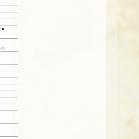
ίας
84