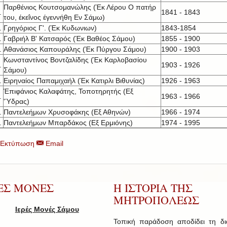
Παρθένιος Κουτσομανώλης (Έκ Λέρου Ο πατήρ
.
1841 - 1843
του, έκεΐνος έγεννήθη Εν Σάμω)
.
Γρηγόριος Γ'. (Έκ Κυδωνιων)
1843-1854
.
Γαβριήλ Β' Κατσαρός (Έκ Βαθέος Σάμου)
1855 - 1900
.
Αθανάσιος Καπουράλης (Έκ Πύργου Σάμου)
1900 - 1903
Κωνσταντίνος Βοντζαλίδης (Έκ Καρλοβασίου
.
1903 - 1926
Σάμου)
.
Ειρηναίος Παπαμιχαήλ (Έκ Κατιρλι Βιθυνίας)
1926 - 1963
Έπιφάνιος Καλαφάτης, Τοποτηρητής (Εξ
.
1963 - 1966
'Ύδρας)
.
Παντελεήμων Χρυσοφάκης (Εξ Αθηνών)
1966 - 1974
.
Παντελεήμων Μπαρδάκος (Εξ Ερμιόνης)
1974 - 1995
Εκτύπωση
Email
ΡΕΣ ΜΟΝΕΣ
Η ΙΣΤΟΡΙΑ ΤΗΣ
ΜΗΤΡΟΠΟΛΕΩΣ
Ιερές Μονές Σάμου
Τοπική παράδοση αποδίδει τη δ