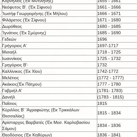
.
Κορνήλιος (Έκ Μυτιλήνης)
1655 - 1661
.
Νεόφυτος Β'. (Έκ Σίφνου)
1661 - 1666
.
’Ιωσήφ Γεωργειρήνης (Έκ Μήλου)
1666 - 1671
.
Φιλάρετος (Έκ Σίφνου)
1671 - 1680
.
Δωρόθεος
1680 - 1685
.
’Ιγνάτιος (Έκ Σμύρνης)
1685 - 1690
.
Γεδεών
1696
.
Γρήγοριος Α'
1697-1717
.
Μισαήλ
1718 - 1725
.
Ιωαννίκιος
1725 - 1732
.
Γρηγόριος Β'·
1732
.
Καλλίνικος (Έκ Χίου)
1742-1772
.
Μελέτιος
(1772 - 1777)
.
Ακάκιος(Έκ Πάτμου)
1777 - 1780
.
Γαβριήλ Α'
(1781- 1783)
.
Δανιήλ
(1783 - 1815)
.
Παΐσιος
1815
Κύριλλος Β' ’Αγραφιώτης (Εκ Τρικκάλων
.
1815 - 1834
Θεσσαλίας)
Αρίσταρχος Βαρβατές (Έκ Μεσ. Καρλοβασίου
.
1834 - 1836
Σάμου)
.
Θεοδόσιος (Έκ Κηθύρων)
1836 - 1841