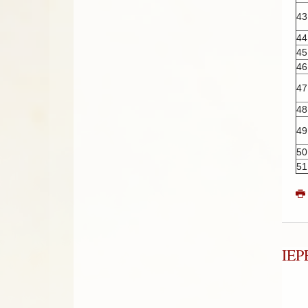
43
44
45
46
47
48
49
50
51
ΙΕ