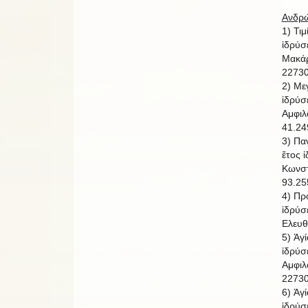
Ανδρώ
1) Τι
ἱδρύσ
Μακάρ
22730
2) Με
ἱδρύσ
Αμφιλ
41.24
3) Πα
ἔτος 
Κωνστ
93.25
4) Πρ
ἱδρύσ
Ελευθ
5) Ἁγ
ἱδρύσ
Αμφιλ
22730
6) Ἁγ
ἱδρύσ