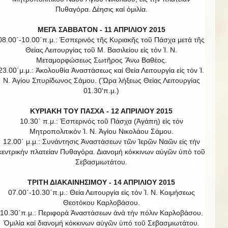
Πυθαγόρα. Δέησις καί ὁμιλία.
ΜΕΓΑ ΣΑΒΒΑΤΟΝ - 11 ΑΠΡΙΛΙΟΥ 2015
08.00΄-10.00΄π.μ.: Ἑσπερινός τῆς Κυριακῆς τοῦ Πάσχα μετά τῆς
Θείας Λειτουργίας τοῦ Μ. Βασιλείου εἰς τόν Ἱ. Ν.
Μεταμορφώσεως Σωτῆρος Ἄνω Βαθέος.
23.00΄μ.μ.: Ἀκολουθία Ἀναστάσεως καί Θεία Λειτουργία εἰς τόν Ἱ.
Ν. Ἁγίου Σπυρίδωνος Σάμου. (Ὣρα λήξεως Θείας Λειτουργίας
01.30'π.μ.)
ΚΥΡΙΑΚΗ ΤΟΥ ΠΑΣΧΑ - 12 ΑΠΡΙΛΙΟΥ 2015
10.30΄ π.μ.: Ἑσπερινός τοῦ Πάσχα (Ἀγάπη) εἰς τόν
Μητροπολιτικόν Ἱ. Ν. Ἁγίου Νικολάου Σάμου.
12.00΄ μ.μ.: Συνάντησις Ἀναστάσεων τῶν Ἱερῶν Ναῶν εἰς τήν
κεντρικήν πλατείαν Πυθαγόρα. Διανομή κόκκινων αὐγῶν ὑπό τοῦ
Σεβασμιωτάτου.
ΤΡΙΤΗ ΔΙΑΚΑΙΝΗΣΙΜΟΥ - 14 ΑΠΡΙΛΙΟΥ 2015
07.00΄-10.30΄π.μ.: Θεία Λειτουργία εἰς τόν Ἱ. Ν. Κοιμήσεως
Θεοτόκου Καρλοβάσου.
10.30΄π.μ.: Περιφορά Ἀναστάσεων ἀνά τήν πόλιν Καρλοβάσου.
Ὁμιλία καί διανομή κόκκινων αὐγῶν ὑπό τοῦ Σεβασμιωτάτου.