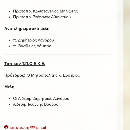
Πρωτοπρ. Κωνσταντίνος Μηλιώτης
Πρωτοπρ. Στέφανος Αθανασίου
Ἀναπληρωματικά μέλη
π. Δημήτριος Λάνδρου
π. Βασίλειος Λάμπρου .
Τοπικόν Τ.Π.Ο.Ε.Κ.Ε.
Πρόεδρος:
Ο Μητροπολίτης κ. Ευσέβιος
Μέλη
Οἱ Αἰδεσιμ. Δημήτριος Λάνδρου
Αἰδεσιμ Ἰωάννης Βοῦρος
Εκτύπωση
Email