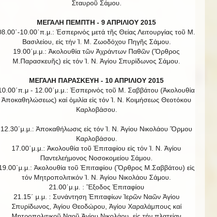
Σταυροῦ Σάμου.
ΜΕΓΑΛΗ ΠΕΜΠΤΗ - 9 ΑΠΡΙΛΙΟΥ 2015
08.00΄-10.00΄π.μ.: Ἑσπερινός μετά τῆς Θείας Λειτουργίας τοῦ Μ.
Βασιλείου, εἰς τήν Ἱ. Μ. Ζωοδόχου Πηγῆς Σάμου.
19.00΄μ.μ.: Ἀκολουθία τῶν Ἀχράντων Παθῶν (Ὄρθρος
Μ.Παρασκευῆς) εἰς τόν Ἱ. Ν. Ἁγίου Σπυρίδωνος Σάμου.
ΜΕΓΑΛΗ ΠΑΡΑΣΚΕΥΗ - 10 ΑΠΡΙΛΙΟΥ 2015
10.00΄π.μ - 12.00΄μ.μ.: Ἑσπερινός τοῦ Μ. Σαββάτου (Ἀκολουθία
Ἀποκαθηλώσεως) καί ὁμιλία εἰς τόν Ἱ. Ν. Κοιμήσεως Θεοτόκου
Καρλοβάσου.
12.30΄μ.μ.: Ἀποκαθήλωσις εἰς τόν Ἱ. Ν. Ἁγίου Νικολάου Ὅρμου
Καρλοβάσου.
17.00΄μ.μ.: Ἀκολουθία τοῦ Ἐπιταφίου εἰς τόν Ἱ. Ν. Ἁγίου
Παντελεήμονος Νοσοκομείου Σάμου.
19.00΄μ.μ.: Ἀκολουθία τοῦ Ἐπιταφίου (Ὄρθρος Μ.Σαββάτου) εἰς
τόν Μητροπολιτικόν Ἱ. Ν. Ἁγίου Νικολάου Σάμου.
21.00΄μ.μ. : Ἒξοδος Ἐπιταφίου
21.15΄ μ.μ. : Συνάντηση Ἐπιταφίων Ἱερῶν Ναῶν Ἀγίου
Σπυρίδωνος, Ἁγίου Θεοδώρου, Ἁγίου Χαραλάμπους καί
Μητροπολιτικοῦ Ναοῦ Ἁγίου Νικολάου, εἰς τήν πλατείαν