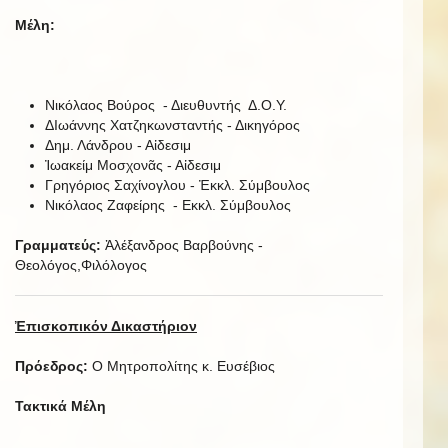
Μέλη:
Νικόλαος Βούρος - Διευθυντής Δ.Ο.Υ.
ΔΙωάννης Χατζηκωνσταντής - Δικηγόρος
Δημ. Λάνδρου - Αἰδεσιμ
Ἰωακείμ Μοσχονᾶς - Αἰδεσιμ
Γρηγόριος Σαχίνογλου - Ἐκκλ. Σύμβουλος
Νικόλαος Ζαφείρης - Εκκλ. Σύμβουλος
Γραμματεύς:
Ἀλέξανδρος Βαρβούνης -
Θεολόγος,Φιλόλογος
Ἐπισκοπικόν Δικαστήριον
Πρόεδρος:
Ο Μητροπολίτης κ. Ευσέβιος
Τακτικά Μέλη