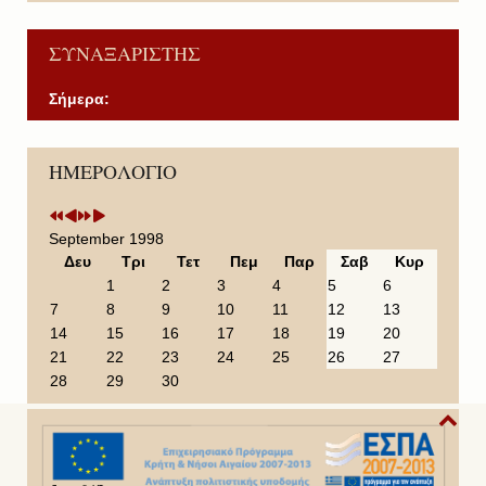
ΣΥΝΑΞΑΡΙΣΤΗΣ
Σήμερα:
P
P
N
N
ΗΜΕΡΟΛΟΓΙΟ
r
r
e
e
e
e
x
x
v
v
t
t
i
i
Y
M
September 1998
o
o
e
o
Δευ
Τρι
Τετ
Πεμ
Παρ
Σαβ
Κυρ
u
u
a
n
1
2
3
4
5
6
s
s
r
t
7
8
9
10
11
12
13
Y
M
h
14
15
16
17
18
19
20
e
o
21
22
23
24
25
26
27
a
n
28
29
30
r
t
h