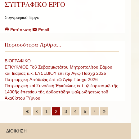
ΣΥΓΓΡΑΦΙΚΟ ΕΡΓΟ
Συγγραφικό Έργο
Εκτύπωση
Email
Περισσότερα Άρθρα...
ΒΙΟΓΡΑΦΙΚΟ
ΕΓΚΥΚΛΙΟΣ Τοῦ Σεβασμιωτάτου Μητροπολίτου Σάμου
καί Ἰκαρίας κ.κ. ΕΥΣΕΒΙΟΥ ἐπί τῷ Ἁγίῳ Πάσχᾳ 2026
Πατριαρχική Ἀπόδειξις ἐπί τῷ Ἁγίῳ Πάσχα 2026
Πατριαρχικὴ καὶ Συνοδικὴ Ἐγκύκλιος ἐπὶ τῷ ἑορτασμῷ τῆς
1400ῆς ἐπετείου τῆς ὀρθοστάδην ψαλμῳδήσεως τοῦ
Ἀκαθίστου Ὕμνου
1
2
3
4
5
ΔΙΟΙΚΗΣΗ