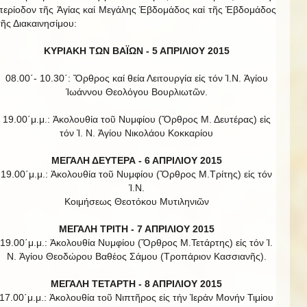
περίοδον τῆς Ἁγίας καί Μεγάλης Ἑβδομάδος καί τῆς Ἑβδομάδος
τῆς Διακαινησίμου:
ΚΥΡΙΑΚΗ ΤΩΝ ΒΑΪΩΝ -
5 ΑΠΡΙΛΙΟΥ 2015
08.00΄- 10.30΄: Ὄρθρος καί θεία Λειτουργία εἰς τόν Ἱ.Ν. Ἁγίου
Ἰωάννου Θεολόγου Βουρλιωτῶν.
19.00΄μ.μ.: Ἀκολουθία τοῦ Νυμφίου (Ὄρθρος Μ. Δευτέρας) εἰς
τόν Ἱ. Ν. Ἁγίου Νικολάου Κοκκαρίου
ΜΕΓΑΛΗ ΔΕΥΤΕΡΑ - 6 ΑΠΡΙΛΙΟΥ 2015
19.00΄μ.μ.: Ἀκολουθία τοῦ Νυμφίου (Ὄρθρος Μ.Τρίτης) εἰς τόν
Ἱ.Ν.
Κοιμήσεως Θεοτόκου Μυτιληνιῶν
ΜΕΓΑΛΗ ΤΡΙΤΗ - 7 ΑΠΡΙΛΙΟΥ 2015
19.00΄μ.μ.: Ἀκολουθία Νυμφίου (Ὄρθρος Μ.Τετάρτης) εἰς τόν Ἱ.
Ν. Ἁγίου Θεοδώρου Βαθέος Σάμου (Τροπάριον Κασσιανῆς).
ΜΕΓΑΛΗ ΤΕΤΑΡΤΗ - 8 ΑΠΡΙΛΙΟΥ 2015
17.00΄μ.μ.: Ἀκολουθία τοῦ Νιπτῆρος εἰς τήν Ἱεράν Μονήν Τιμίου