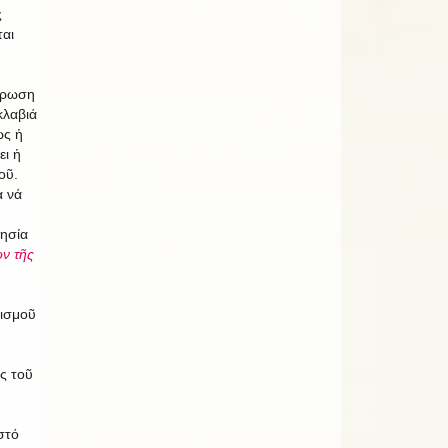
ς
ται
έρωση
κλαβιά
ώς ἡ
ει ἡ
οῦ.
α νά
λησία
ν τῆς
λισμοῦ
ς τοῦ
στό