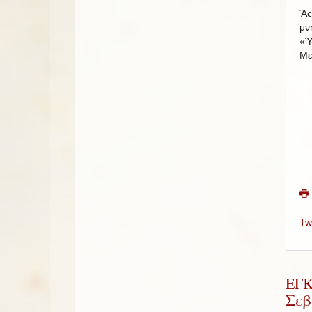
Ἂς
μν
«Ὑ
Με
Tw
ΕΓ
Σεβ