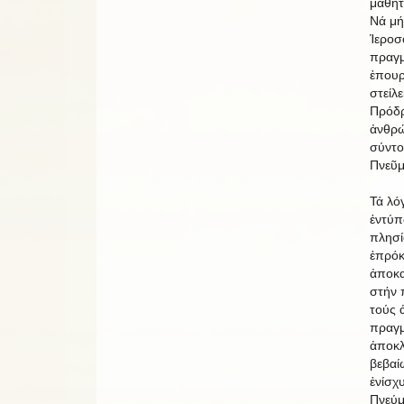
μαθητ
Νά μή
Ἱεροσ
πραγμ
ἐπουρ
στείλ
Πρόδρ
ἀνθρώ
σύντο
Πνεῦμ
Τά λό
ἐντύπ
πλησί
ἐπρόκ
ἀποκα
στήν 
τούς 
πραγμ
ἀποκλ
βεβαί
ἐνίσχ
Πνεύμ