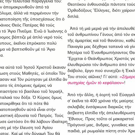
ές τήν τελευταία παραγγελία του:
Θεοτόκου ἐνθουσιάζει πάντοτε τού
ν ἀπομακρυνθοῦν ἀπό τά
Ὀρθοδόξους Ἕλληνες, διότι χαίρον
όλυμα, ἀλλά νά περιμένουν τήν
διπλά.
ατοποίηση τῆς ὑποσχέσεως ὃτι ὁ
άνιος Θεός Πατέρας θά τούς
Ἀπό τή μιά μεριά γιά τήν ἀπελευθ
ει τό Ἃγιο Πνεῦμα. Ἐνῶ ὁ Ἰωάννης ὁ
τοῦ ἀνθρωπίνου Γένους ἀπό τόν σ
ομος βάπτιζε μέ ἀπλό νερό τούς
τῆς ἁμαρτίας καὶ τοῦ θανάτου, καθ
πους, ἐκεῖνοι ἐπρόκειτο πολύ
Παναγία μας δέχθηκε ταπεινά νά γίν
μα νά βαπτισθοῦν μέ τό Ἃγιο
Μητέρα τοῦ Ἐνανθρωπήσαντος Θε
α.
Ἔρχεται ὁ Θεάνθρωπος Χριστός γι
ἐλευθερώσει τόν ἄνθρωπο ἀπό τόν
για αὐτά τοῦ Ἰησοῦ Χριστοῦ ἒκαναν
διάβολο, ἔργο πού συνεχίζει ἡ Ἐκκ
ωση στούς Μαθητές, οἱ ὁποῖοι Τόν
Του στούς αἰῶνες! Γι’ αὐτό:
«Σήμερο
ασαν καί Τόν ρώτησαν μέ ἐλπίδα ἂν
σωτηρίας ἡμῶν τὸ κεφάλαιον»
!
ειτο τίς ἐπόμενες ἡμέρες νά
ταστήσει τό βασίλειο τοῦ Ἰσραήλ,
Ἀπό τήν ἄλλη, ἡ ἑορτή τοῦ Εὐαγγε
παλαιά του δόξα. Ὁ Κύριος ὃμως
σ’ ἐκεῖνα τὰ 400 χρόνια τῆς μαύρης
ἀποκρίθηκε ὃτι τό πότε θά
σκλαβιᾶς ἐνσάρκωνε διαρκῶς τήν
ατοποιηθοῦν αὐτά εἶναι στήν
ἄσβεστη ἐλπίδα τῆς ἀπελευθέρωση
ειστική ἐξουσία τοῦ Πατρός. Τούς
Ἔθνους. Προς τοῦτο οἱ μακαριστοί
ωσε ὡστόσο ὃτι θά λάβουν ἰδιαίτερη
Πρόγονοί μας, ἄνδρες
,
γυναῖκες και
υση μέ τήν ἒλευση τοῦ Ἁγίου
παιδιά, μὲ ρωμαλέα πίστη στόν Χρι
ατος. Καί μέ τήν δύναμή Του θά