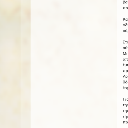
βο
πο
Κα
ὁδ
οὐ
Στ
αὐ
Μη
ἀπ
ἐμ
πρ
Λό
δό
ἑο
Γι
τη
τη
τή
πρ