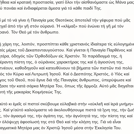
ήθεια καί κραταιή προστασία, γιατί ὃλοι τήν αἰσθανόμαστε ὡς Μάνα μας
ύ πονάει καί ἐνδιαφέρεται ἂμεσα γιά τό κάθε παιδί Της.
ί μέ τό νά γίνει ἡ Παναγία μας Θεοτόκος ἀποτελεῖ τήν γέφυρα πού μᾶς
ηγεῖ ἀπό τήν γῆ στόν οὐρανό. Ἡ «κλίμαξ» πού ἐνώνει τή γῆ μέ τόν
ρανό. Τόν Θεό μέ τόν ἂνθρωπο.
ή χάρη της, λοιπόν, προσπίπτει κάθε χριστιανός ἰδιαίτερα τίς εὐλογημέν
τές μέρες τοῦ Δεκαπενταυγούστου. Καί γίνεται ἡ Παναγία Παρθένος καί
τέρα, ὁδηγός τῶν Ὀρθοδόξων εἰς Χριστόν. Τό παράδειγμά της, ἡ
έραντη πίστη της, ὁ οὐράνιος χαρακτήρας της καί ἡ ἁγιοσύνη της,
πνέουν, καθοδηγοῦν καί κατευθύνουν τά βήματα τῶν πιστῶν πιό πολύ
ός τόν Κύριο καί Λυτρωτή Ἰησοῦ. Καί ὁ Δεσπότης Χριστός, ὁ Υἱός καί
γος τοῦ Θεοῦ, πού ἒγινε διά τῆς Παναγίας ἂνθρωπος, ὑπερύψωσε καί
ξασε τήν κατά σάρκα Μητέρα Του, ὃπως τῆς ἃρμοζε. Αὐτό μᾶς διηγεῖται
ρτή τῆς μακαρίας Κοιμήσεώς Της.
’αὐτό κι ἐμεῖς οἱ πιστοί σκύβουμε εὐλαβικά στήν «εὐκλεῆ καί ἱερά μνήμη»
ς. Καί γι’αὐτό καλούμαστε νά ἀκολουθήσουμε πιστά τά ἲχνη της, τήν ζω
ς, τόν ἁγιασμό της, τήν ἀγάπη της, τήν ἁγνότητά της, τήν πίστη της καί
ν ὁλόψυχη ἀφοσίωσή της στό Θεό καί τήν κλήση της. Γιά νά εἶναι
αγματικά Μητέρα μας ἐν Χριστῷ Ἰησοῦ μέσα στήν Ἐκκλησία Του.