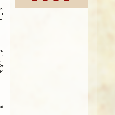
ίου
 Ἡ
ῶν
υ
η,
τι
ν
ὃτι
ήν
τό