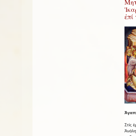
Μητ
Ἰκα
ἐπί
Ἀγαπη
Στίς 
Ἀνάλη