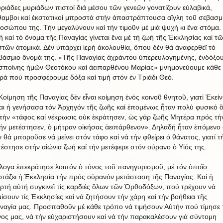
ριάδες μυριάδων πιστοί διά μέσου τῶν γενεῶν γονατίζουν εὐλαβικά,
θαμβοι καί ἐκστατικοί μπροστά στήν ἀπαστράπτουσα αἲγλη τοῦ σεβασμ
οσώπου της. Τήν μεγαλύνουν καί τήν τιμοῦν μέ μιά ψυχή κι ἓνα στόμα.
ή καί τό ὂνομα τῆς Παναγίας γίνεται ἓνα μέ τή ζωή τῆς Ἐκκλησίας καί τ
στῶν ἀτομικά. Δέν ὑπάρχει ἱερή ἀκολουθία, ὃπου δέν θά ἀναφερθεῖ τό
βάσμιο ὂνομά της. «Τῆς Παναγίας ἀχράντου ὑπερευλογημένης, ἐνδόξο
σποίνης ἡμῶν Θεοτόκου καί ἀειπαρθένου Μαρίας» μνημονεύουμε κάθε
ρά πού προσφέρουμε δόξα καί τιμή στόν ἐν Τριάδι Θεό.
Κοίμηση τῆς Παναγίας δέν εἶναι κοίμηση ἑνός κοινοῦ θνητοῦ, γιατί Ἐκείν
ναι ἡ γενήσασα τόν Ἀρχηγόν τῆς ζωῆς καί ἐπομένως ἦταν πολύ φυσικό ὃ
τήν «τάφος καί νέκρωσις οὐκ ἐκράτησεν, ὡς γάρ ζωῆς Μητέρα πρός τή
ήν μετέστησεν, ὁ μήτραν οἰκήσας ἀειπάρθενον». Δηλαδή ἦταν ἐπόμενο 
ν θά μποροῦσε νά μείνει στόν τάφο καί νά τήν φθείρει ὁ θάνατος, γιατί τ
τέστησε στήν αἰώνια ζωή καί τήν μετέφερε στόν οὐρανο ὁ Υἱός της.
λογα ἐπεκράτησε λοιπόν ὁ τόνος τοῦ πανηγυρισμοῦ, μέ τόν ὁποῖο
ρτάζει ἡ Ἐκκλησία τήν πρός οὐρανόν μετάσταση τῆς Παναγίας. Καί ἡ
ορτή αὐτή συγκινεῖ τίς καρδιές ὃλων τῶν Ὀρθοδόξων, πού τρέχουν νά
μίσουν τίς Ἐκκλησίες καί νά ζητήσουν τήν χάρη καί τήν βοήθεια τῆς
ναγία μας. Προσπαθοῦν μέ κάθε τρόπο νά τιμήσουν Αὐτήν πού τίμησε 
νος μας, νά τήν εὐχαριστήσουν καί νά τήν παρακαλέσουν γιά σύντομη