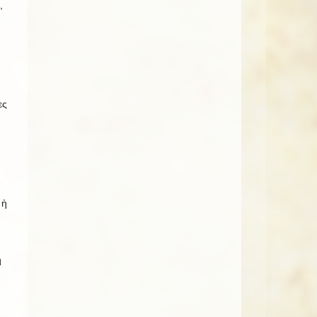
,
ες
 ἡ
ή