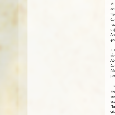
Μυ
ἒκ
πρ
ζω
πι
σε
Δε
φο
Ἡ 
εἶ
Αὐ
ζω
δέ
με
Εὒ
ἑο
γι
γε
Πα
γέ