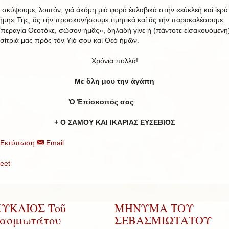
 σκύψουμε, λοιπόν, γιά ἀκόμη μιά φορά ἐυλαβικά στήν «εὐκλεή καί ἱερά
ήμη» Της, ἂς τήν προσκυνήσουμε τιμητικά καί ἂς τήν παρακαλέσουμε:
περαγία Θεοτόκε, σῶσον ἡμᾶς», δηλαδή γίνε ἡ (πάντοτε εἰσακουόμενη
σίτριά μας πρός τόν Υἱό σου καί Θεό ἡμῶν.
Χρόνια πολλά!
Με ὅλη μου την ἀγάπη
Ὁ Ἐπίσκοπός σας
+ Ο ΣΑΜΟΥ ΚΑΙ ΙΚΑΡΙΑΣ ΕΥΣΕΒΙΟΣ
Εκτύπωση
Email
eet
ΚΥΚΛΙΟΣ Τοῦ
ΜΗΝΥΜΑ ΤΟΥ
ασμιωτάτου
ΣΕΒΑΣΜΙΩΤΑΤΟΥ