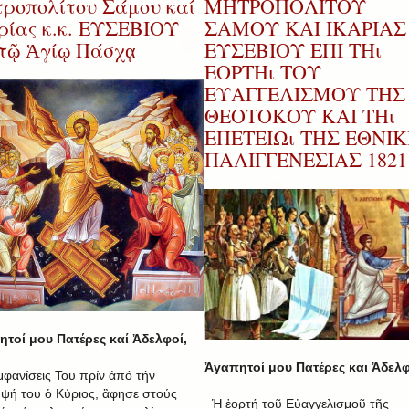
ροπολίτου Σάμου καί
ΜΗΤΡΟΠΟΛΙΤΟΥ
ρίας κ.κ. ΕΥΣΕΒΙΟΥ
ΣΑΜΟΥ ΚΑΙ ΙΚΑΡΙΑΣ 
 τῷ Ἁγίῳ Πάσχᾳ
ΕΥΣΕΒΙΟΥ ΕΠΙ ΤΗι
ΕΟΡΤΗι ΤΟΥ
ΕΥΑΓΓΕΛΙΣΜΟΥ ΤΗΣ
ΘΕΟΤΟΚΟΥ ΚΑΙ ΤΗι
ΕΠΕΤΕΙΩι ΤΗΣ ΕΘΝΙ
ΠΑΛΙΓΓΕΝΕΣΙΑΣ 1821
τοί μου Πατέρες καί Ἀδελφοί,
Ἀγαπητοί μου Πατέρες και Ἀδελφ
ἐμφανίσεις Του πρίν ἀπό τήν
ψή του ὁ Κύριος, ἂφησε στούς
Ἡ ἑορτή τοῦ Εὐαγγελισμοῦ τῆς