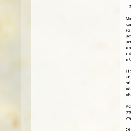
Μι
κύ
τά
μα
με
πρ
το
πλ
Ἡ 
«ὑ
οὐ
«δ
«Κ
Κα
στ
γά
Οἱ