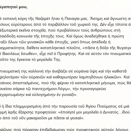
Ἀγαπητοί μου,
ά ταπεινή κόρη τῆς Ναζαρέτ ἢταν ἡ Παναγία μας. Ἂσημη καί ἂγνωστη σ
κλους εὐρύτερους ἀπό τό περιβάλλον τοῦ χωριοῦ της. Δέν εἶχε τίποτα 
 ἐξωτερικά ἐκεῖνα στοιχεῖα, πού προβάλλουν τούς ἀνθρώπους στή
ταιόδοξη κοινωνία τῆς ἐποχῆς τους. Καί ὃμως ἀναδείχθηκε ἡ πρώτη
ταξύ ὃλων τῶν γυναικῶν κάθε ἐποχῆς, γιατί ὃπως ἀπέδειξε ἡ
αγματικότητα, διέθετε καταπληκτικό πλοῦτο, «πᾶσα ἡ δόξα τῆς θυγατρ
ῦ Βασιλέως ἒσωθεν», εἶχε πεῖ ὁ Προφήτης. Καί σέ αὐτόν τόν πνευματικό
οῦτο της ἒγκειται τό μεγαλεῖο Της.
πνευματική της καλλονή τήν ἀνεβάζει σέ οὐράνια ὓψη καί τήν καθιστᾶ
ψηλοτέραν τῶν οὐρανῶν καί καθαρωτέραν λαμπηδόνων ἡλιακῶν». Καί 
ράνιος ἀπεσταλμένος, πού τῆς φέρνει τό καταπληκτικό μήνυμα, πώς θ
ανείσει σάρκα τῷ παντεχνήμονι Λόγῳ», τήν προσαγορεύει
εχαριτωμένην καί εὐλογημένην ἐν γυναιξί».
ί ἡ ἲδια πλημμυρισμένη ἀπό τήν παρουσία τοῦ Ἁγίου Πνεύματος σέ μιά
ιγμή ἱερῆς ἒξαρσης προφητεύει: «ἐποίησέ μοι μεγαλεῖα ὁ Δυνατός...ἰδού
ρ ἀπό τοῦ νῦν μακαριοῦσι με πᾶσαι αἱ γενεαί».
 αἰῶνες πού πέρασαν ἐπιβεβαίωσαν τούς προφητικούς αὐτούς λόγους.