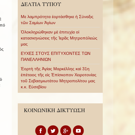
ΔΕΛΤΙΑ ΤΥΠΟΥ
Με λαμπρότητα ἑορτάσθηκε ἡ Σύναξις
έ
τῶν Σαμίων Ἁγίων
ἀπό
Ὁλοκληρώθηκαν μὲ ἐπιτυχία οἱ
κατασκηνώσεις τῆς Ἱερᾶς Μητροπόλεώς
μας
ός
ΕΥΧΕΣ ΣΤΟΥΣ ΕΠΙΤΥΧΟΝΤΕΣ ΤΩΝ
ΠΑΝΕΛΛΗΝΙΩΝ
Ἑορτὴ τῆς Ἁγίας Μαρκέλλης καὶ 31η
ἐπέτειος τῆς εἰς Ἐπίσκοπον Χειροτονίας
ὁ
τοῦ Σεβασμιωτάτου Μητροπολίτου μας
ά
κ.κ. Εὐσεβίου
ΚΟΙΝΩΝΙΚΗ ΔΙΚΤΥΩΣΗ