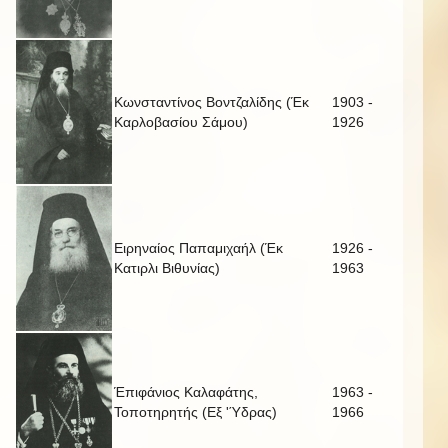
Κωνσταντίνος Βοντζαλίδης (Έκ
1903 -
Καρλοβασίου Σάμου)
1926
Ειρηναίος Παπαμιχαήλ (Έκ
1926 -
Κατιρλι Βιθυνίας)
1963
Έπιφάνιος Καλαφάτης,
1963 -
Τοποτηρητής (Εξ 'Ύδρας)
1966