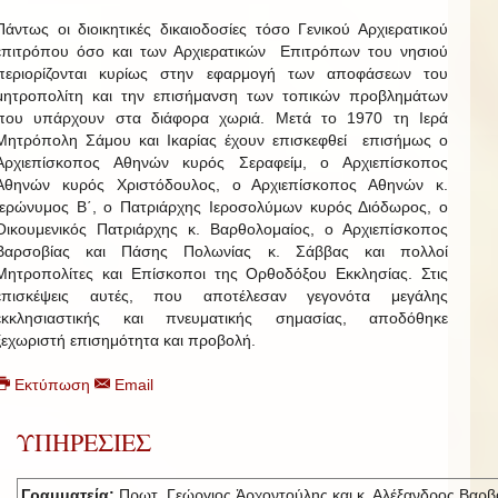
Πάντως οι διοικητικές δικαιοδοσίες τόσο Γενικού Αρχιερατικού
επιτρόπου όσο και των Αρχιερατικών Επιτρόπων του νησιού
περιορίζονται κυρίως στην εφαρμογή των αποφάσεων του
μητροπολίτη και την επισήμανση των τοπικών προβλημάτων
που υπάρχουν στα διάφορα χωριά. Μετά το 1970 τη Ιερά
Μητρόπολη Σάμου και Ικαρίας έχουν επισκεφθεί επισήμως ο
Αρχιεπίσκοπος Αθηνών κυρός Σεραφείμ, ο Αρχιεπίσκοπος
Αθηνών κυρός Χριστόδουλος, ο Αρχιεπίσκοπος Αθηνών κ.
Ιερώνυμος Β΄, ο Πατριάρχης Ιεροσολύμων κυρός Διόδωρος, ο
Οικουμενικός Πατριάρχης κ. Βαρθολομαίος, ο Αρχιεπίσκοπος
Βαρσοβίας και Πάσης Πολωνίας κ. Σάββας και πολλοί
Μητροπολίτες και Επίσκοποι της Ορθοδόξου Εκκλησίας. Στις
επισκέψεις αυτές, που αποτέλεσαν γεγονότα μεγάλης
εκκλησιαστικής και πνευματικής σημασίας, αποδόθηκε
ξεχωριστή επισημότητα και προβολή.
Εκτύπωση
Email
ΥΠΗΡΕΣΙΕΣ
Γραμματεία:
Πρωτ. Γεώργιος Ἀρχοντούλης και κ. Αλέξανδρος Βαρβ