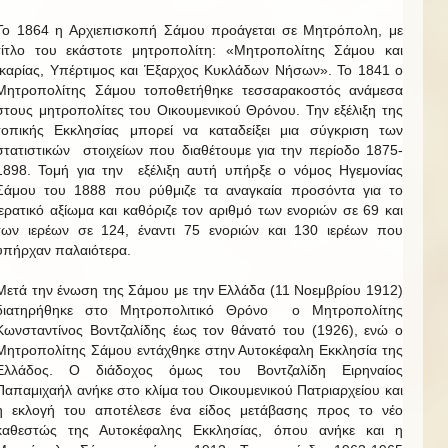
Το 1864 η Αρχιεπισκοπή Σάμου προάγεται σε Μητρόπολη, με
τίτλο του εκάστοτε μητροπολίτη: «Μητροπολίτης Σάμου και
Ικαρίας, Υπέρτιμος και Έξαρχος Κυκλάδων Νήσων». Το 1841 ο
Μητροπολίτης Σάμου τοποθετήθηκε τεσσαρακοστός ανάμεσα
στους μητροπολίτες του Οικουμενικού Θρόνου. Την εξέλιξη της
τοπικής Εκκλησίας μπορεί να καταδείξει μια σύγκριση των
στατιστικών στοιχείων που διαθέτουμε για την περίοδο 1875-
1898. Τομή για την εξέλιξη αυτή υπήρξε ο νόμος Ηγεμονίας
Σάμου του 1888 που ρύθμιζε τα αναγκαία προσόντα για το
ιερατικό αξίωμα και καθόριζε τον αριθμό των ενοριών σε 69 και
των ιερέων σε 124, έναντι 75 ενοριών και 130 ιερέων που
υπήρχαν παλαιότερα.
Μετά την ένωση της Σάμου με την Ελλάδα (11 Νοεμβρίου 1912)
διατηρήθηκε στο Μητροπολιτικό Θρόνο ο Μητροπολίτης
Κωνσταντίνος Βοντζαλίδης έως τον θάνατό του (1926), ενώ ο
Μητροπολίτης Σάμου εντάχθηκε στην Αυτοκέφαλη Εκκλησία της
Ελλάδος. Ο διάδοχος όμως του Βοντζαλίδη Ειρηναίος
Παπαμιχαήλ ανήκε στο κλίμα του Οικουμενικού Πατριαρχείου και
η εκλογή του αποτέλεσε ένα είδος μετάβασης προς το νέο
καθεστώς της Αυτοκέφαλης Εκκλησίας, όπου ανήκε και η