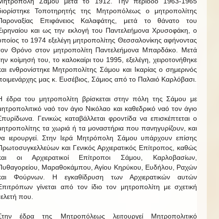
Μητρόπολη Σάμου μετά το 1912. Την περίοδο 1963-1965
διορίστηκε Τοποτηρητής της Μητροπόλεως ο μητροπολίτης
Παροναξίας Επιφάνειος Καλαφάτης, μετά το θάνατο του
Ειρηναίου και ως την εκλογή του Παντελεήμονα Χρυσοφάκη, ο
οποίος το 1974 εξελέγη μητροπολίτης Θεσσαλονίκης αφήνοντας
τον Θρόνο στον μητροπολίτη Παντελεήμονα Μπαρδάκο. Μετά
την κοίμησή του, το καλοκαίρι του 1995, εξελέγη, χειροτονήθηκε
και ενθρονίστηκε Μητροπολίτης Σάμου και Ικαρίας ο σημερινός
ποιμενάρχης μας κ. Ευσέβιος, Σάμιος από το Παλαιό Καρλόβασι.
Η έδρα του μητροπολίτη βρίσκεται στην πόλη της Σάμου με
μητροπολιτικό ναό τον άγιο Νικόλαο και καθεδρικό ναό τον άγιο
Σπυρίδωνα. Γενικώς καταβάλλεται φροντίδα να επισκέπτεται ο
μητροπολίτης τα χωριά ή τα μοναστήρια που πανηγυρίζουν, και
να ιερουργεί. Στην Ιερά Μητρόπολη Σάμου υπάρχουν επίσης
Πρωτοσυγκελλεύων και Γενικός Αρχιερατικός Επίτροπος, καθώς
και οι Αρχιερατικοί Επίτροποι Σάμου, Καρλοβασίων,
Πυθαγορείου, Μαραθοκάμπου, Αγίου Κηρύκου, Ευδήλου, Ραχών
και Φούρνων. Η εγκαθίδρυση των Αρχιερατικών αυτών
Επιτρόπων γίνεται από τον ίδιο τον μητροπολίτη με σχετική
τελετή που.
Στην έδρα της Μητροπόλεως λειτουργεί Μητροπολιτικό