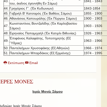
43.
1841 - 1843
του, έκεΐνος έγεννήθη Εν Σάμω)
44.
Γρηγόριος Γ'. (Έκ Κυδωνιων)
1843-1854
45.
Γαβριήλ Β' Κατσαρός (Έκ Βαθέος Σάμου)
1855 - 1900
46.
Αθανάσιος Καπουράλης (Έκ Πύργου Σάμου)
1900 - 1903
Κωνσταντίνος Βοντζαλίδης (Έκ Καρλοβασίου
47.
1903 - 1926
Σάμου)
48.
Ειρηναίος Παπαμιχαήλ (Έκ Κατιρλι Βιθυνίας)
1926 - 1963
Έπιφάνιος Καλαφάτης, Τοποτηρητής (Εξ
49.
1963 - 1966
'Ύδρας)
50.
Παντελεήμων Χρυσοφάκης (Εξ Αθηνών)
1966 - 1974
51.
Παντελεήμων Μπαρδάκος (Εξ Ερμιόνης)
1974 - 1995
Εκτύπωση
Email
ΙΕΡΕΣ ΜΟΝΕΣ
Ιερές Μονές Σάμου
Ανδρώες Ιερές Μονές Σάμου