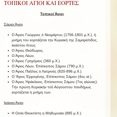
ΤΟΠΙΚΟΙ ΑΓΙΟΙ ΚΑΙ ΕΟΡΤΕΣ
Τοπικοί Άγιοι
Σάμιοι Άγιοι
Ο Άγιος Γεώργιος ὁ Νεομάρτυς (1756-1801 μ.Χ.), ἡ
μνήμη του εορτάζεται την Κυριακή της Σαμαρείτιδος,
ἑκάστου ἔτους.
Ο Άγιος Θεόδωρος.
Ο Άγιος Λέων.
Ο Άγιος Γρηγόριος (360 μ.Χ.).
Ο Άγιος Λέων, Επίσκοπος Σάμου (790 μ.Χ.).
Ο Άγιος Παῦλος ὁ Λατρινός (820-896 μ.Χ.).
Ο Ἅγιος Ἑρμογένης, Επίσκοπος Σάμου (4ος αἰ.).
Ο Άγιος Ἡράκλειος, Επίσκοπος Σάμου (7ος αἰώνας).
Τήν πρώτη Κυριακήν τοῦ Αὐγούστου πανδήμως
εορτάζεται ἡ μνήμη των.
Ικάριοι Άγιοι
Η Οσία Θεοκτίστη η Μηθυμναία (885 μ.Χ.).