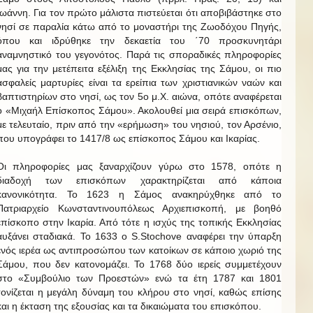
Ιωάννη. Για τον πρώτο μάλιστα πιστεύεται ότι αποβιβάστηκε στο
νησί σε παραλία κάτω από το μοναστήρι της Ζωοδόχου Πηγής,
όπου και ιδρύθηκε την δεκαετία του ΄70 προσκυνητάρι
αναμνηστικό του γεγονότος. Παρά τις σποραδικές πληροφορίες
μας για την μετέπειτα εξέλιξη της Εκκλησίας της Σάμου, οι πιο
ασφαλείς μαρτυρίες είναι τα ερείπια των χριστιανικών ναών και
βαπτιστηρίων στο νησί, ως τον 5ο μ.Χ. αιώνα, οπότε αναφέρεται
ο «Μιχαήλ Επίσκοπος Σάμου». Ακολουθεί μια σειρά επισκόπων,
με τελευταίο, πριν από την «ερήμωση» του νησιού, τον Αρσένιο,
που υπογράφει το 1417/8 ως επίσκοπος Σάμου και Ικαρίας.
Οι πληροφορίες μας ξαναρχίζουν γύρω στο 1578, οπότε η
διαδοχή των επισκόπων χαρακτηρίζεται από κάποια
κανονικότητα. Το 1623 η Σάμος ανακηρύχθηκε από το
Πατριαρχείο Κωνσταντινουπόλεως Αρχιεπισκοπή, με βοηθό
επίσκοπο στην Ικαρία. Από τότε η ισχύς της τοπικής Εκκλησίας
αυξάνει σταδιακά. Το 1633 ο S.Stochove αναφέρει την ύπαρξη
ενός ιερέα ως αντιπροσώπου των κατοίκων σε κάποιο χωριό της
Σάμου, που δεν κατονομάζει. Το 1768 δύο ιερείς συμμετέχουν
στο «Συμβούλιο των Προεστών» ενώ τα έτη 1787 και 1801
τονίζεται η μεγάλη δύναμη του κλήρου στο νησί, καθώς επίσης
και η έκταση της εξουσίας και τα δικαιώματα του επισκόπου.