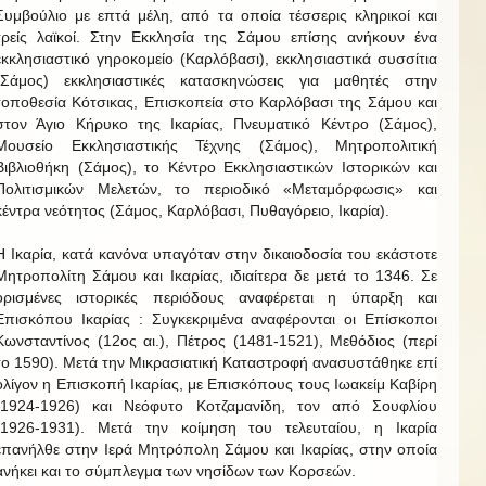
Συμβούλιο με επτά μέλη, από τα οποία τέσσερις κληρικοί και
τρείς λαϊκοί. Στην Εκκλησία της Σάμου επίσης ανήκουν ένα
εκκλησιαστικό γηροκομείο (Καρλόβασι), εκκλησιαστικά συσσίτια
(Σάμος) εκκλησιαστικές κατασκηνώσεις για μαθητές στην
τοποθεσία Κότσικας, Επισκοπεία στο Καρλόβασι της Σάμου και
στον Άγιο Κήρυκο της Ικαρίας, Πνευματικό Κέντρο (Σάμος),
Μουσείο Εκκλησιαστικής Τέχνης (Σάμος), Μητροπολιτική
Βιβλιοθήκη (Σάμος), το Κέντρο Εκκλησιαστικών Ιστορικών και
Πολιτισμικών Μελετών, το περιοδικό «Μεταμόρφωσις» και
κέντρα νεότητος (Σάμος, Καρλόβασι, Πυθαγόρειο, Ικαρία).
Η Ικαρία, κατά κανόνα υπαγόταν στην δικαιοδοσία του εκάστοτε
Μητροπολίτη Σάμου και Ικαρίας, ιδιαίτερα δε μετά το 1346. Σε
ορισμένες ιστορικές περιόδους αναφέρεται η ύπαρξη και
Επισκόπου Ικαρίας : Συγκεκριμένα αναφέρονται οι Επίσκοποι
Κωνσταντίνος (12ος αι.), Πέτρος (1481-1521), Μεθόδιος (περί
το 1590). Μετά την Μικρασιατική Καταστροφή ανασυστάθηκε επί
ολίγον η Επισκοπή Ικαρίας, με Επισκόπους τους Ιωακείμ Καβίρη
(1924-1926) και Νεόφυτο Κοτζαμανίδη, τον από Σουφλίου
(1926-1931). Μετά την κοίμηση του τελευταίου, η Ικαρία
επανήλθε στην Ιερά Μητρόπολη Σάμου και Ικαρίας, στην οποία
ανήκει και το σύμπλεγμα των νησίδων των Κορσεών.