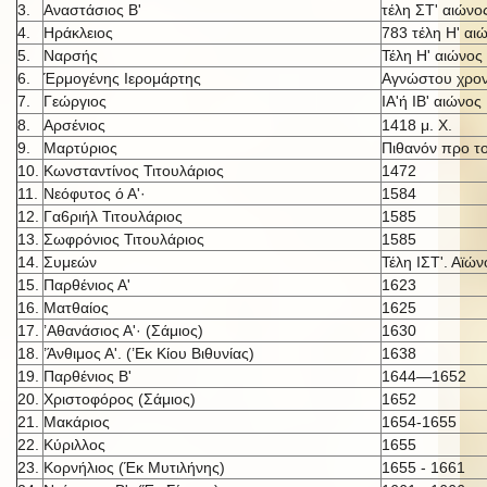
3.
Αναστάσιος Β'
τέλη ΣΤ' αιώνο
4.
Ηράκλειος
783 τέλη Η' αι
5.
Ναρσής
Τέλη Η' αιώνος
6.
Έρμογένης Ιερομάρτης
Αγνώστου χρον
7.
Γεώργιος
ΙΑ'ή IB' αι
ώνος
8.
Αρσένιος
1418 μ. X.
9.
Μαρτύριος
Πιθανόν προ τ
10.
Κωνσταντίνος Τιτουλάριος
1472
11.
Νεόφυτος ό Α'·
1584
12.
Γα6ριήλ Τιτουλάριος
1585
13.
Σωφρόνιος Τιτουλάριος
1585
14.
Συμεών
Τέλη ΙΣΤ'. Αϊών
15.
Παρθένιος Α'
1623
16.
Ματθαίος
1625
17.
’Αθανάσιος Α'· (Σάμιος)
1630
18.
’Άνθιμος Α'. (’Εκ Κίου Βιθυνίας)
1638
19.
Παρθένιος Β'
1644—1652
20.
Χριστοφόρος (Σάμιος)
1652
21.
Μακάριος
1654-1655
22.
Κύριλλος
1655
23.
Κορνήλιος (Έκ Μυτιλήνης)
1655 - 1661