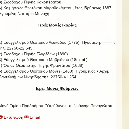
3) Ζωοδόχου Πηγῆς Κακοπέρατου.
4) Κοιμήσεως Θεοτόκου Μαραθοκάμπου, ἔτος ἱδρύσεως 1887.
Ηγουμένη Νεκταρία Μοναχή
Ιερές Μονές Ικαρίας
1) Εὐαγγελισμοῦ Θεοτόκου Λευκάδος (1775). Ἡγουμένη:---------,
τηλ. 22750-22.549.
2) Ζωοδόχου Πηγῆς Γλαρέδων (1890).
3) Εὐαγγελισμοῦ Θεοτόκου Μαβριάνου (18ος αἰ.).
4) Ὁσίας Θεοκτίστης Πηγῆς Φραντάτου (1688).
5) Εὐαγγελισμοῦ Θεοτόκου Μοντέ (1460). Ηγούμενος • Ἀρχιμ.
Παντελεήμων Νικητίδης τηλ. 22750-41.254.
Ιερές Μονές Φούρνων
Μονή Τιμίου Προδρόμου. Ὑπεύθυνος: π. Ἰωάννης Παναγιώτου.
Εκτύπωση
Email