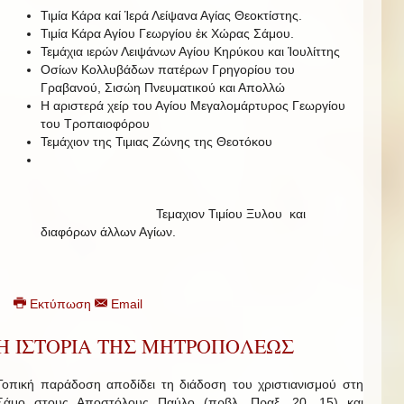
Τιμία Κάρα καί Ἱερά Λείψανα Αγίας Θεοκτίστης.
Τιμία Κάρα Αγίου Γεωργίου ἐκ Χώρας Σάμου.
Τεμάχια ιερών Λειψάνων Αγίου Κηρύκου και Ἰουλίττης
Οσίων Κολλυβάδων πατέρων Γρηγορίου του
Γραβανού, Σισώη Πνευματικού και Απολλώ
Η αριστερά χείρ του Αγίου Μεγαλομάρτυρος Γεωργίου
του Τροπαιοφόρου
Τεμάχιον της Τιμιας Ζώνης της Θεοτόκου
Τεμαχιον Τιμίου Ξυλου και
διαφόρων άλλων Αγίων.
Εκτύπωση
Email
Η ΙΣΤΟΡΙΑ ΤΗΣ ΜΗΤΡΟΠΟΛΕΩΣ
Τοπική παράδοση αποδίδει τη διάδοση του χριστιανισμού στη
Σάμο στους Αποστόλους Παύλο (πρβλ. Πραξ. 20, 15) και