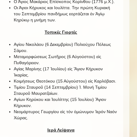
Ο Άγιος Μακάριος Επίσκοπος Κορίνθου (1776 μ.Χ.).
Οι Άγιοι Κήρυκος και Ιουλίττα. Την πρώτη Κυριακή
του Σεπτεμβρίου πανδήμως εορτάζεται ἐν Ἁγίῳ
Κηρύκῳ η μνήμη των.
Τοπικές Γιορτές
Αγίου Νικολάου (6 Δεκεμβρίου) Πολιούχου Πόλεως
Σάμου.
Μεταμορφώσεως Σωτῆρος (6 Αὐγούστου) εἰς
Πυθαγόρειον.
Αγίας Μαρίνης (17 Ἰουλίου) εἰς Ἅγιον Κήρυκον
Ἰκαρίας.
Κοιμήσεως Θεοτόκου (15 Αὐγούστου) εἰς Καρλόβασι.
Τιμίου Σταυροῦ (14 Σεπτεμβρίου) Ἱ. Μονή Τιμίου
Σταυροῦ Μαυρατζαίων.
Αγίων Κηρύκου και Ἰουλίττης (15 Ἰουλίου) Ἅγιον
Κήρυκον.
Νεομάρτυρος Γεωργίου εἰς τόν ὁμώνυμον Ἱερόν Ναόν
Χώρας.
Ιερά Λείψανα