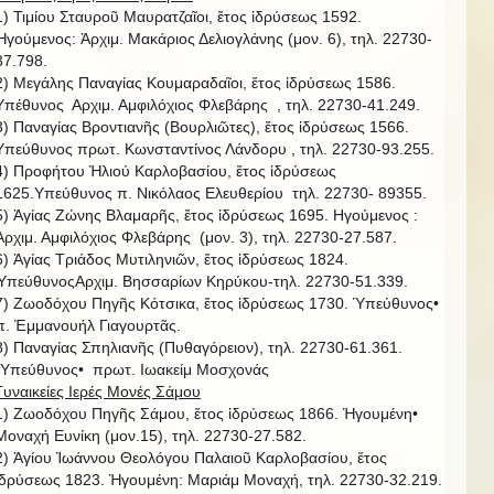
1) Τιμίου Σταυροῦ Μαυρατζαῖοι, ἔτος ἱδρύσεως 1592.
Ἡγούμενος: Ἀρχιμ. Μακάριος Δελιογλάνης (μον. 6), τηλ. 22730-
37.798.
2) Μεγάλης Παναγίας Κουμαραδαῖοι, ἔτος ἱδρύσεως 1586.
Υπέθυνος Αρχιμ. Αμφιλόχιος Φλεβάρης , τηλ. 22730-41.249.
3) Παναγίας Βροντιανῆς (Βουρλιῶτες), ἔτος ἱδρύσεως 1566.
Υπεύθυνος πρωτ. Κωνσταντίνος Λάνδορυ , τηλ. 22730-93.255.
4) Προφήτου Ἠλιού Καρλοβασίου, ἔτος ἱδρύσεως
1625.Υπεύθυνος π. Νικόλαος Ελευθερίου τηλ. 22730- 89355.
5) Ἁγίας Ζώνης Βλαμαρῆς, ἔτος ἱδρύσεως 1695. Ηγούμενος :
Ἀρχιμ. Αμφιλόχιος Φλεβάρης (μον. 3), τηλ. 22730-27.587.
6) Ἁγίας Τριάδος Μυτιληνιῶν, ἔτος ἱδρύσεως 1824.
ὙπεύθυνοςΑρχιμ. Βησσαρίων Κηρύκου-τηλ. 22730-51.339.
7) Ζωοδόχου Πηγῆς Κότσικα, ἔτος ἱδρύσεως 1730. Ὑπεύθυνος•
π. Ἐμμανουήλ Γιαγουρτᾶς.
8) Παναγίας Σπηλιανῆς (Πυθαγόρειον), τηλ. 22730-61.361.
῾Υπεύθυνος• πρωτ. Ιωακείμ Μοσχονάς
Γυναικείες Ιερές Μονές Σάμου
1) Ζωοδόχου Πηγῆς Σάμου, ἔτος ἱδρύσεως 1866. Ἡγουμένη•
Μοναχή Ευνίκη (μον.15), τηλ. 22730-27.582.
2) Ἁγίου Ἰωάννου Θεολόγου Παλαιοῦ Καρλοβασίου, ἔτος
ἱδρύσεως 1823. Ἡγουμένη: Μαριάμ Μοναχή, τηλ. 22730-32.219.