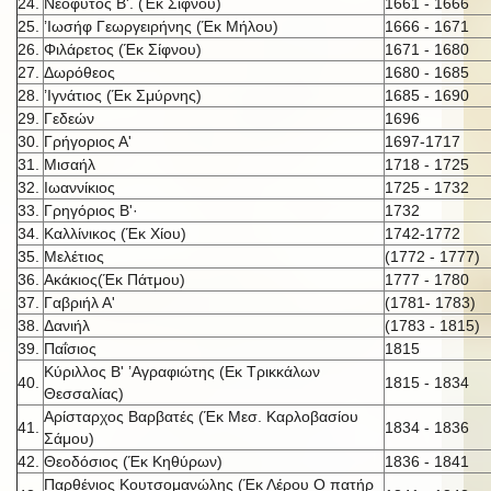
24.
Νεόφυτος Β'. (Έκ Σίφνου)
1661 - 1666
25.
’Ιωσήφ Γεωργειρήνης (Έκ Μήλου)
1666 - 1671
26.
Φιλάρετος (Έκ Σίφνου)
1671 - 1680
27.
Δωρόθεος
1680 - 1685
28.
’Ιγνάτιος (Έκ Σμύρνης)
1685 - 1690
29.
Γεδεών
1696
30.
Γρήγοριος Α'
1697-1717
31.
Μισαήλ
1718 - 1725
32.
Ιωαννίκιος
1725 - 1732
33.
Γρηγόριος Β'·
1732
34.
Καλλίνικος (Έκ Χίου)
1742-1772
35.
Μελέτιος
(1772 - 1777)
36.
Ακάκιος(Έκ Πάτμου)
1777 - 1780
37.
Γαβριήλ Α'
(1781- 1783)
38.
Δανιήλ
(1783 - 1815)
39.
Παΐσιος
1815
Κύριλλος Β' ’Αγραφιώτης (Εκ Τρικκάλων
40.
1815 - 1834
Θεσσαλίας)
Αρίσταρχος Βαρβατές (Έκ Μεσ. Καρλοβασίου
41.
1834 - 1836
Σάμου)
42.
Θεοδόσιος (Έκ Κηθύρων)
1836 - 1841
Παρθένιος Κουτσομανώλης (Έκ Λέρου Ο πατήρ