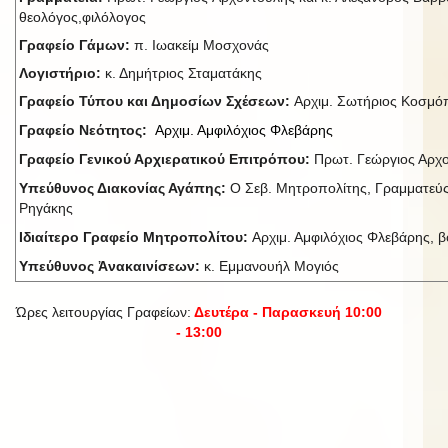
θεολόγος,φιλόλογος
Γραφείο Γάμων:
π. Ιωακείμ Μοσχονάς
Λογιστήριο:
κ. Δημήτριος Σταματάκης
Γραφείο Τύπου και Δημοσίων Σχέσεων:
Αρχιμ. Σωτήριος Κοσμ
Γραφείο Νεότητος:
Αρχιμ. Αμφιλόχιος Φλεβάρης
Γραφείο Γενικού Αρχιερατικού Επιτρόπου:
Πρωτ. Γεώργιος Αρχ
Υπεύθυνος Διακονίας Αγάπης:
Ο Σεβ. Μητροπολίτης, Γραμματεύς
Ρηγάκης
Ιδιαίτερο Γραφείο Μητροπολίτου:
Αρχιμ. Αμφιλόχιος Φλεβάρης, βο
Υπεύθυνος Ἀνακαινίσεων:
κ. Εμμανουήλ Μογιός
Ώρες λειτουργίας Γραφείων:
Δευτέρα - Παρασκευή 10:00
- 13:00