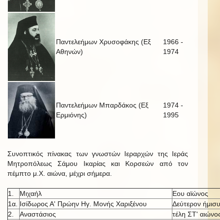
Παντελεήμων Χρυσοφάκης (Εξ
1966 -
Αθηνών)
1974
Παντελεήμων Μπαρδάκος (Εξ
1974 -
Ερμιόνης)
1995
Συνοπτικός πίνακας των γνωστών Ιεραρχών της Ιεράς
Μητροπόλεως Σάμου Ικαρίας και Κορσεών από τον
πέμπτο μ.Χ. αιώνα, μέχρι σήμερα.
1.
Μιχαήλ
Εου αϊώνος
1α.
Ισίδωρος Α' Πρώην Ηγ. Μονής Χαριξένου
Δεύτερον ήμισυ
2.
Αναστάσιος
τέλη ΣΤ' αιώνο