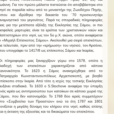
Ιωάννη. Για τον πρώτο μάλιστα πιστεύεται ότι αποβιβάστηκε στο
νησί σε παραλία κάτω από το μοναστήρι της Ζωοδόχου Πηγής,
όπου και ιδρύθηκε την δεκαετία του ΄70 προσκυνητάρι
αναμνηστικό του γεγονότος. Παρά τις σποραδικές πληροφορίες
μας για την μετέπειτα εξέλιξη της Εκκλησίας της Σάμου, οι πιο
ασφαλείς μαρτυρίες είναι τα ερείπια των χριστιανικών ναών και
βαπτιστηρίων στο νησί, ως τον 5ο μ.Χ. αιώνα, οπότε αναφέρεται
ο «Μιχαήλ Επίσκοπος Σάμου». Ακολουθεί μια σειρά επισκόπων,
με τελευταίο, πριν από την «ερήμωση» του νησιού, τον Αρσένιο,
που υπογράφει το 1417/8 ως επίσκοπος Σάμου και Ικαρίας.
Οι πληροφορίες μας ξαναρχίζουν γύρω στο 1578, οπότε η
διαδοχή των επισκόπων χαρακτηρίζεται από κάποια
κανονικότητα. Το 1623 η Σάμος ανακηρύχθηκε από το
Πατριαρχείο Κωνσταντινουπόλεως Αρχιεπισκοπή, με βοηθό
επίσκοπο στην Ικαρία. Από τότε η ισχύς της τοπικής Εκκλησίας
αυξάνει σταδιακά. Το 1633 ο S.Stochove αναφέρει την ύπαρξη
ενός ιερέα ως αντιπροσώπου των κατοίκων σε κάποιο χωριό της
Σάμου, που δεν κατονομάζει. Το 1768 δύο ιερείς συμμετέχουν
στο «Συμβούλιο των Προεστών» ενώ τα έτη 1787 και 1801
τονίζεται η μεγάλη δύναμη του κλήρου στο νησί, καθώς επίσης
και η έκταση της εξουσίας και τα δικαιώματα του επισκόπου.