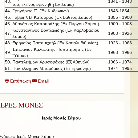
43.
1841 - 1843
του, έκεΐνος έγεννήθη Εν Σάμω)
44.
Γρηγόριος Γ'. (Έκ Κυδωνιων)
1843-1854
45.
Γαβριήλ Β' Κατσαρός (Έκ Βαθέος Σάμου)
1855 - 1900
46.
Αθανάσιος Καπουράλης (Έκ Πύργου Σάμου)
1900 - 1903
Κωνσταντίνος Βοντζαλίδης (Έκ Καρλοβασίου
47.
1903 - 1926
Σάμου)
48.
Ειρηναίος Παπαμιχαήλ (Έκ Κατιρλι Βιθυνίας)
1926 - 1963
Έπιφάνιος Καλαφάτης, Τοποτηρητής (Εξ
49.
1963 - 1966
'Ύδρας)
50.
Παντελεήμων Χρυσοφάκης (Εξ Αθηνών)
1966 - 1974
51.
Παντελεήμων Μπαρδάκος (Εξ Ερμιόνης)
1974 - 1995
Εκτύπωση
Email
ΙΕΡΕΣ ΜΟΝΕΣ
Ιερές Μονές Σάμου
Ανδρώες Ιερές Μονές Σάμου