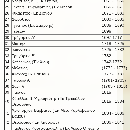
24.
Νεόφυτος Β'. (Έκ Σίφνου)
1661 - 1666
25.
’Ιωσήφ Γεωργειρήνης (Έκ Μήλου)
1666 - 1671
26.
Φιλάρετος (Έκ Σίφνου)
1671 - 1680
27.
Δωρόθεος
1680 - 1685
28.
’Ιγνάτιος (Έκ Σμύρνης)
1685 - 1690
29.
Γεδεών
1696
30.
Γρήγοριος Α'
1697-1717
31.
Μισαήλ
1718 - 1725
32.
Ιωαννίκιος
1725 - 1732
33.
Γρηγόριος Β'·
1732
34.
Καλλίνικος (Έκ Χίου)
1742-1772
35.
Μελέτιος
(1772 - 1777)
36.
Ακάκιος(Έκ Πάτμου)
1777 - 1780
37.
Γαβριήλ Α'
(1781- 1783)
38.
Δανιήλ
(1783 - 1815)
39.
Παΐσιος
1815
Κύριλλος Β' ’Αγραφιώτης (Εκ Τρικκάλων
40.
1815 - 1834
Θεσσαλίας)
Αρίσταρχος Βαρβατές (Έκ Μεσ. Καρλοβασίου
41.
1834 - 1836
Σάμου)
42.
Θεοδόσιος (Έκ Κηθύρων)
1836 - 1841
Παρθένιος Κουτσομανώλης (Έκ Λέρου Ο πατήρ