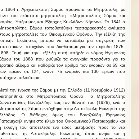
Το 1864 η Αρχιεπισκοπή Σάμου προάγεται σε Μητρόπολη, με
τίτλο του εκάστοτε μητροπολίτη: «Μητροπολίτης Σάμου και
Ικαρίας, Υπέρτιμος και Έξαρχος Κυκλάδων Νήσων». Το 1841 ο
Μητροπολίτης Σάμου τοποθετήθηκε τεσσαρακοστός ανάμεσα
στους μητροπολίτες του Οικουμενικού Θρόνου. Την εξέλιξη της
τοπικής Εκκλησίας μπορεί να καταδείξει μια σύγκριση των
στατιστικών στοιχείων που διαθέτουμε για την περίοδο 1875-
1898. Τομή για την εξέλιξη αυτή υπήρξε ο νόμος Ηγεμονίας
Σάμου του 1888 που ρύθμιζε τα αναγκαία προσόντα για το
ιερατικό αξίωμα και καθόριζε τον αριθμό των ενοριών σε 69 και
των ιερέων σε 124, έναντι 75 ενοριών και 130 ιερέων που
υπήρχαν παλαιότερα.
Μετά την ένωση της Σάμου με την Ελλάδα (11 Νοεμβρίου 1912)
διατηρήθηκε στο Μητροπολιτικό Θρόνο ο Μητροπολίτης
Κωνσταντίνος Βοντζαλίδης έως τον θάνατό του (1926), ενώ ο
Μητροπολίτης Σάμου εντάχθηκε στην Αυτοκέφαλη Εκκλησία της
Ελλάδος. Ο διάδοχος όμως του Βοντζαλίδη Ειρηναίος
Παπαμιχαήλ ανήκε στο κλίμα του Οικουμενικού Πατριαρχείου και
η εκλογή του αποτέλεσε ένα είδος μετάβασης προς το νέο
καθεστώς της Αυτοκέφαλης Εκκλησίας, όπου ανήκε και η