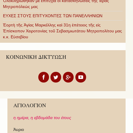
Ὁλοκληρώθηκαν μὲ ἐπιτυχία οἱ κατασκηνώσεις τῆς Ἱερᾶς
Μητροπόλεώς μας
ΕΥΧΕΣ ΣΤΟΥΣ ΕΠΙΤΥΧΟΝΤΕΣ ΤΩΝ ΠΑΝΕΛΛΗΝΙΩΝ
Ἑορτὴ τῆς Ἁγίας Μαρκέλλης καὶ 31η ἐπέτειος τῆς εἰς
Ἐπίσκοπον Χειροτονίας τοῦ Σεβασμιωτάτου Μητροπολίτου μας
κ.κ. Εὐσεβίου
ΚΟΙΝΩΝΙΚΗ ΔΙΚΤΥΩΣΗ
ΑΓΙΟΛΟΓΙΟΝ
η ημέρα,
η εβδομάδα του έτους
Άυριο