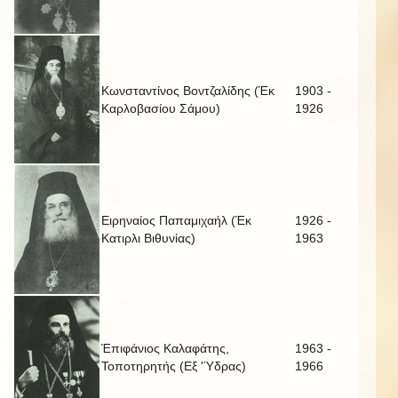
Κωνσταντίνος Βοντζαλίδης (Έκ
1903 -
Καρλοβασίου Σάμου)
1926
Ειρηναίος Παπαμιχαήλ (Έκ
1926 -
Κατιρλι Βιθυνίας)
1963
Έπιφάνιος Καλαφάτης,
1963 -
Τοποτηρητής (Εξ 'Ύδρας)
1966