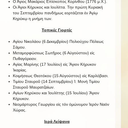
Ο Άγιος Μακάριος Επίσκοπος Κορίνθου (1776 μ.Χ.).
Οι Άγιοι Κήρυκος και Ιουλίττα. Την πρώτη Κυριακή
του Σεπτεμβρίου πανδήμως εορτάζεται ἐν Ἁγίῳ
Κηρύκῳ η μνήμη των.
Τοπικές Γιορτές
Αγίου Νικολάου (6 Δεκεμβρίου) Πολιούχου Πόλεως
Σάμου.
Μεταμορφώσεως Σωτῆρος (6 Αὐγούστου) εἰς
Πυθαγόρειον.
Αγίας Μαρίνης (17 Ἰουλίου) εἰς Ἅγιον Κήρυκον
Ἰκαρίας.
Κοιμήσεως Θεοτόκου (15 Αὐγούστου) εἰς Καρλόβασι.
Τιμίου Σταυροῦ (14 Σεπτεμβρίου) Ἱ. Μονή Τιμίου
Σταυροῦ Μαυρατζαίων.
Αγίων Κηρύκου και Ἰουλίττης (15 Ἰουλίου) Ἅγιον
Κήρυκον.
Νεομάρτυρος Γεωργίου εἰς τόν ὁμώνυμον Ἱερόν Ναόν
Χώρας.
Ιερά Λείψανα