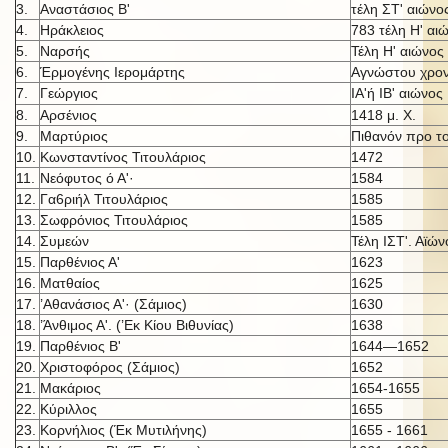
3.
Αναστάσιος Β'
τέλη ΣΤ' αιώνο
4.
Ηράκλειος
783 τέλη Η' αι
5.
Ναρσής
Τέλη Η' αιώνος
6.
Έρμογένης Ιερομάρτης
Αγνώστου χρον
7.
Γεώργιος
ΙΑ'ή IB' αι
ώνος
8.
Αρσένιος
1418 μ. X.
9.
Μαρτύριος
Πιθανόν προ τ
10.
Κωνσταντίνος Τιτουλάριος
1472
11.
Νεόφυτος ό Α'·
1584
12.
Γα6ριήλ Τιτουλάριος
1585
13.
Σωφρόνιος Τιτουλάριος
1585
14.
Συμεών
Τέλη ΙΣΤ'. Αϊών
15.
Παρθένιος Α'
1623
16.
Ματθαίος
1625
17.
’Αθανάσιος Α'· (Σάμιος)
1630
18.
’Άνθιμος Α'. (’Εκ Κίου Βιθυνίας)
1638
19.
Παρθένιος Β'
1644—1652
20.
Χριστοφόρος (Σάμιος)
1652
21.
Μακάριος
1654-1655
22.
Κύριλλος
1655
23.
Κορνήλιος (Έκ Μυτιλήνης)
1655 - 1661