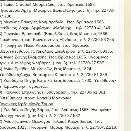
1) Τιμίου Σταυροῦ Μαυρατζαῖοι, ἔτος ἱδρύσεως 1592.
Ἡγούμενος: Ἀρχιμ. Μακάριος Δελιογλάνης (μον. 6), τηλ. 22730-
37.798.
2) Μεγάλης Παναγίας Κουμαραδαῖοι, ἔτος ἱδρύσεως 1586.
Υπέθυνος Αρχιμ. Αμφιλόχιος Φλεβάρης , τηλ. 22730-41.249.
3) Παναγίας Βροντιανῆς (Βουρλιῶτες), ἔτος ἱδρύσεως 1566.
Υπεύθυνος πρωτ. Κωνσταντίνος Λάνδορυ , τηλ. 22730-93.255.
4) Προφήτου Ἠλιού Καρλοβασίου, ἔτος ἱδρύσεως
1625.Υπεύθυνος π. Νικόλαος Ελευθερίου τηλ. 22730- 89355.
5) Ἁγίας Ζώνης Βλαμαρῆς, ἔτος ἱδρύσεως 1695. Ηγούμενος :
Ἀρχιμ. Αμφιλόχιος Φλεβάρης (μον. 3), τηλ. 22730-27.587.
6) Ἁγίας Τριάδος Μυτιληνιῶν, ἔτος ἱδρύσεως 1824.
ὙπεύθυνοςΑρχιμ. Βησσαρίων Κηρύκου-τηλ. 22730-51.339.
7) Ζωοδόχου Πηγῆς Κότσικα, ἔτος ἱδρύσεως 1730. Ὑπεύθυνος•
π. Ἐμμανουήλ Γιαγουρτᾶς.
8) Παναγίας Σπηλιανῆς (Πυθαγόρειον), τηλ. 22730-61.361.
῾Υπεύθυνος• πρωτ. Ιωακείμ Μοσχονάς
Γυναικείες Ιερές Μονές Σάμου
1) Ζωοδόχου Πηγῆς Σάμου, ἔτος ἱδρύσεως 1866. Ἡγουμένη•
Μοναχή Ευνίκη (μον.15), τηλ. 22730-27.582.
2) Ἁγίου Ἰωάννου Θεολόγου Παλαιοῦ Καρλοβασίου, ἔτος
ἱδρύσεως 1823. Ἡγουμένη: Μαριάμ Μοναχή, τηλ. 22730-32.219.