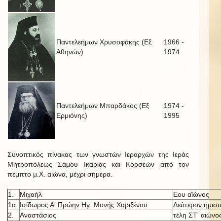
Παντελεήμων Χρυσοφάκης (Εξ
1966 -
Αθηνών)
1974
Παντελεήμων Μπαρδάκος (Εξ
1974 -
Ερμιόνης)
1995
Συνοπτικός πίνακας των γνωστών Ιεραρχών της Ιεράς
Μητροπόλεως Σάμου Ικαρίας και Κορσεών από τον
πέμπτο μ.Χ. αιώνα, μέχρι σήμερα.
1.
Μιχαήλ
Εου αϊώνος
1α.
Ισίδωρος Α' Πρώην Ηγ. Μονής Χαριξένου
Δεύτερον ήμισυ
2.
Αναστάσιος
τέλη ΣΤ' αιώνο