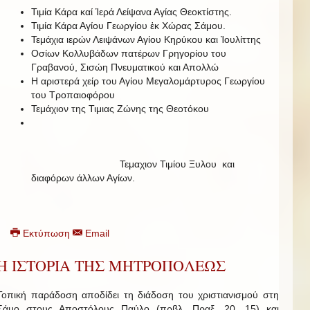
Τιμία Κάρα καί Ἱερά Λείψανα Αγίας Θεοκτίστης.
Τιμία Κάρα Αγίου Γεωργίου ἐκ Χώρας Σάμου.
Τεμάχια ιερών Λειψάνων Αγίου Κηρύκου και Ἰουλίττης
Οσίων Κολλυβάδων πατέρων Γρηγορίου του
Γραβανού, Σισώη Πνευματικού και Απολλώ
Η αριστερά χείρ του Αγίου Μεγαλομάρτυρος Γεωργίου
του Τροπαιοφόρου
Τεμάχιον της Τιμιας Ζώνης της Θεοτόκου
Τεμαχιον Τιμίου Ξυλου και
διαφόρων άλλων Αγίων.
Εκτύπωση
Email
Η ΙΣΤΟΡΙΑ ΤΗΣ ΜΗΤΡΟΠΟΛΕΩΣ
Τοπική παράδοση αποδίδει τη διάδοση του χριστιανισμού στη
Σάμο στους Αποστόλους Παύλο (πρβλ. Πραξ. 20, 15) και