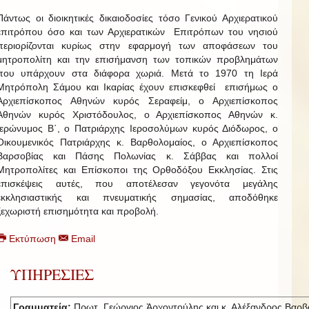
Πάντως οι διοικητικές δικαιοδοσίες τόσο Γενικού Αρχιερατικού
επιτρόπου όσο και των Αρχιερατικών Επιτρόπων του νησιού
περιορίζονται κυρίως στην εφαρμογή των αποφάσεων του
μητροπολίτη και την επισήμανση των τοπικών προβλημάτων
που υπάρχουν στα διάφορα χωριά. Μετά το 1970 τη Ιερά
Μητρόπολη Σάμου και Ικαρίας έχουν επισκεφθεί επισήμως ο
Αρχιεπίσκοπος Αθηνών κυρός Σεραφείμ, ο Αρχιεπίσκοπος
Αθηνών κυρός Χριστόδουλος, ο Αρχιεπίσκοπος Αθηνών κ.
Ιερώνυμος Β΄, ο Πατριάρχης Ιεροσολύμων κυρός Διόδωρος, ο
Οικουμενικός Πατριάρχης κ. Βαρθολομαίος, ο Αρχιεπίσκοπος
Βαρσοβίας και Πάσης Πολωνίας κ. Σάββας και πολλοί
Μητροπολίτες και Επίσκοποι της Ορθοδόξου Εκκλησίας. Στις
επισκέψεις αυτές, που αποτέλεσαν γεγονότα μεγάλης
εκκλησιαστικής και πνευματικής σημασίας, αποδόθηκε
ξεχωριστή επισημότητα και προβολή.
Εκτύπωση
Email
ΥΠΗΡΕΣΙΕΣ
Γραμματεία:
Πρωτ. Γεώργιος Ἀρχοντούλης και κ. Αλέξανδρος Βαρβ