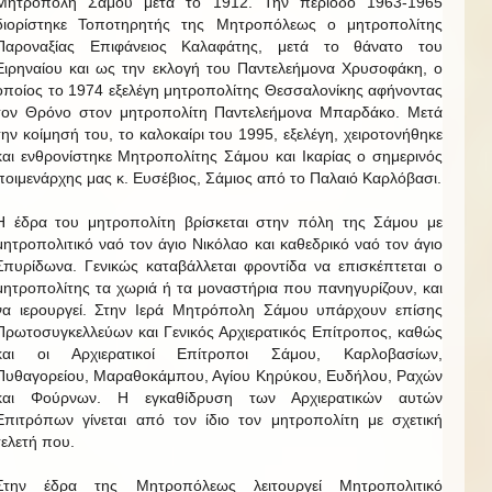
Μητρόπολη Σάμου μετά το 1912. Την περίοδο 1963-1965
διορίστηκε Τοποτηρητής της Μητροπόλεως ο μητροπολίτης
Παροναξίας Επιφάνειος Καλαφάτης, μετά το θάνατο του
Ειρηναίου και ως την εκλογή του Παντελεήμονα Χρυσοφάκη, ο
οποίος το 1974 εξελέγη μητροπολίτης Θεσσαλονίκης αφήνοντας
τον Θρόνο στον μητροπολίτη Παντελεήμονα Μπαρδάκο. Μετά
την κοίμησή του, το καλοκαίρι του 1995, εξελέγη, χειροτονήθηκε
και ενθρονίστηκε Μητροπολίτης Σάμου και Ικαρίας ο σημερινός
ποιμενάρχης μας κ. Ευσέβιος, Σάμιος από το Παλαιό Καρλόβασι.
Η έδρα του μητροπολίτη βρίσκεται στην πόλη της Σάμου με
μητροπολιτικό ναό τον άγιο Νικόλαο και καθεδρικό ναό τον άγιο
Σπυρίδωνα. Γενικώς καταβάλλεται φροντίδα να επισκέπτεται ο
μητροπολίτης τα χωριά ή τα μοναστήρια που πανηγυρίζουν, και
να ιερουργεί. Στην Ιερά Μητρόπολη Σάμου υπάρχουν επίσης
Πρωτοσυγκελλεύων και Γενικός Αρχιερατικός Επίτροπος, καθώς
και οι Αρχιερατικοί Επίτροποι Σάμου, Καρλοβασίων,
Πυθαγορείου, Μαραθοκάμπου, Αγίου Κηρύκου, Ευδήλου, Ραχών
και Φούρνων. Η εγκαθίδρυση των Αρχιερατικών αυτών
Επιτρόπων γίνεται από τον ίδιο τον μητροπολίτη με σχετική
τελετή που.
Στην έδρα της Μητροπόλεως λειτουργεί Μητροπολιτικό