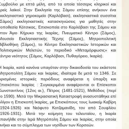
Συμβούλιο με επτά μέλη, από τα οποία τέσσερις κληρικοί και
τρείς λαϊκοί. Στην Εκκλησία της Σάμου επίσης ανήκουν ένα
εκκλησιαστικό γηροκομείο (Καρλόβασι), εκκλησιαστικά συσσίτια
(Σάμος) εκκλησιαστικές κατασκηνώσεις για μαθητές στην
τοποθεσία Κότσικας, Επισκοπεία στο Καρλόβασι της Σάμου και
στον Άγιο Κήρυκο της Ικαρίας, Πνευματικό Κέντρο (Σάμος),
Μουσείο Εκκλησιαστικής Τέχνης (Σάμος), Μητροπολιτική
Βιβλιοθήκη (Σάμος), το Κέντρο Εκκλησιαστικών Ιστορικών και
Πολιτισμικών Μελετών, το περιοδικό «Μεταμόρφωσις» και
κέντρα νεότητος (Σάμος, Καρλόβασι, Πυθαγόρειο, Ικαρία).
Η Ικαρία, κατά κανόνα υπαγόταν στην δικαιοδοσία του εκάστοτε
Μητροπολίτη Σάμου και Ικαρίας, ιδιαίτερα δε μετά το 1346. Σε
ορισμένες ιστορικές περιόδους αναφέρεται η ύπαρξη και
Επισκόπου Ικαρίας : Συγκεκριμένα αναφέρονται οι Επίσκοποι
Κωνσταντίνος (12ος αι.), Πέτρος (1481-1521), Μεθόδιος (περί
το 1590). Μετά την Μικρασιατική Καταστροφή ανασυστάθηκε επί
ολίγον η Επισκοπή Ικαρίας, με Επισκόπους τους Ιωακείμ Καβίρη
(1924-1926) και Νεόφυτο Κοτζαμανίδη, τον από Σουφλίου
(1926-1931). Μετά την κοίμηση του τελευταίου, η Ικαρία
επανήλθε στην Ιερά Μητρόπολη Σάμου και Ικαρίας, στην οποία
ανήκει και το σύμπλεγμα των νησίδων των Κορσεών.