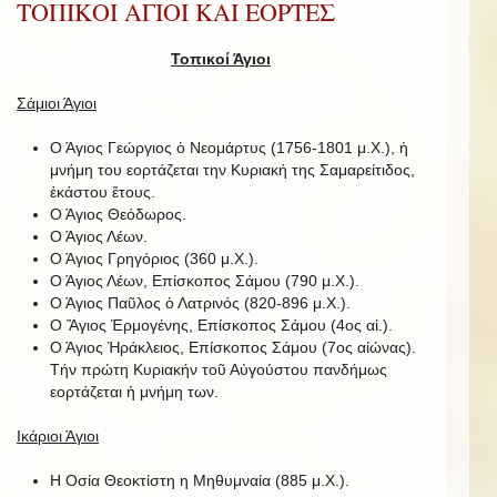
ΤΟΠΙΚΟΙ ΑΓΙΟΙ ΚΑΙ ΕΟΡΤΕΣ
Τοπικοί Άγιοι
Σάμιοι Άγιοι
Ο Άγιος Γεώργιος ὁ Νεομάρτυς (1756-1801 μ.Χ.), ἡ
μνήμη του εορτάζεται την Κυριακή της Σαμαρείτιδος,
ἑκάστου ἔτους.
Ο Άγιος Θεόδωρος.
Ο Άγιος Λέων.
Ο Άγιος Γρηγόριος (360 μ.Χ.).
Ο Άγιος Λέων, Επίσκοπος Σάμου (790 μ.Χ.).
Ο Άγιος Παῦλος ὁ Λατρινός (820-896 μ.Χ.).
Ο Ἅγιος Ἑρμογένης, Επίσκοπος Σάμου (4ος αἰ.).
Ο Άγιος Ἡράκλειος, Επίσκοπος Σάμου (7ος αἰώνας).
Τήν πρώτη Κυριακήν τοῦ Αὐγούστου πανδήμως
εορτάζεται ἡ μνήμη των.
Ικάριοι Άγιοι
Η Οσία Θεοκτίστη η Μηθυμναία (885 μ.Χ.).