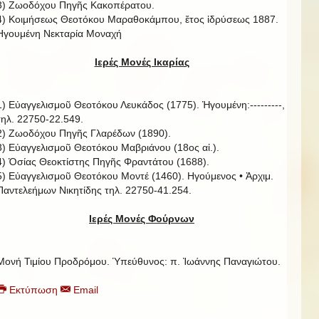
3) Ζωοδόχου Πηγῆς Κακοπέρατου.
4) Κοιμήσεως Θεοτόκου Μαραθοκάμπου, ἔτος ἱδρύσεως 1887.
Ηγουμένη Νεκταρία Μοναχή
Ιερές Μονές Ικαρίας
1) Εὐαγγελισμοῦ Θεοτόκου Λευκάδος (1775). Ἡγουμένη:---------,
τηλ. 22750-22.549.
2) Ζωοδόχου Πηγῆς Γλαρέδων (1890).
3) Εὐαγγελισμοῦ Θεοτόκου Μαβριάνου (18ος αἰ.).
4) Ὁσίας Θεοκτίστης Πηγῆς Φραντάτου (1688).
5) Εὐαγγελισμοῦ Θεοτόκου Μοντέ (1460). Ηγούμενος • Ἀρχιμ.
Παντελεήμων Νικητίδης τηλ. 22750-41.254.
Ιερές Μονές Φούρνων
Μονή Τιμίου Προδρόμου. Ὑπεύθυνος: π. Ἰωάννης Παναγιώτου.
Εκτύπωση
Email