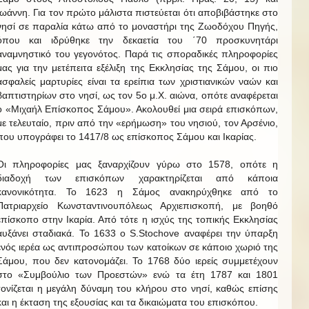
Ιωάννη. Για τον πρώτο μάλιστα πιστεύεται ότι αποβιβάστηκε στο
νησί σε παραλία κάτω από το μοναστήρι της Ζωοδόχου Πηγής,
όπου και ιδρύθηκε την δεκαετία του ΄70 προσκυνητάρι
αναμνηστικό του γεγονότος. Παρά τις σποραδικές πληροφορίες
μας για την μετέπειτα εξέλιξη της Εκκλησίας της Σάμου, οι πιο
ασφαλείς μαρτυρίες είναι τα ερείπια των χριστιανικών ναών και
βαπτιστηρίων στο νησί, ως τον 5ο μ.Χ. αιώνα, οπότε αναφέρεται
ο «Μιχαήλ Επίσκοπος Σάμου». Ακολουθεί μια σειρά επισκόπων,
με τελευταίο, πριν από την «ερήμωση» του νησιού, τον Αρσένιο,
που υπογράφει το 1417/8 ως επίσκοπος Σάμου και Ικαρίας.
Οι πληροφορίες μας ξαναρχίζουν γύρω στο 1578, οπότε η
διαδοχή των επισκόπων χαρακτηρίζεται από κάποια
κανονικότητα. Το 1623 η Σάμος ανακηρύχθηκε από το
Πατριαρχείο Κωνσταντινουπόλεως Αρχιεπισκοπή, με βοηθό
επίσκοπο στην Ικαρία. Από τότε η ισχύς της τοπικής Εκκλησίας
αυξάνει σταδιακά. Το 1633 ο S.Stochove αναφέρει την ύπαρξη
ενός ιερέα ως αντιπροσώπου των κατοίκων σε κάποιο χωριό της
Σάμου, που δεν κατονομάζει. Το 1768 δύο ιερείς συμμετέχουν
στο «Συμβούλιο των Προεστών» ενώ τα έτη 1787 και 1801
τονίζεται η μεγάλη δύναμη του κλήρου στο νησί, καθώς επίσης
και η έκταση της εξουσίας και τα δικαιώματα του επισκόπου.