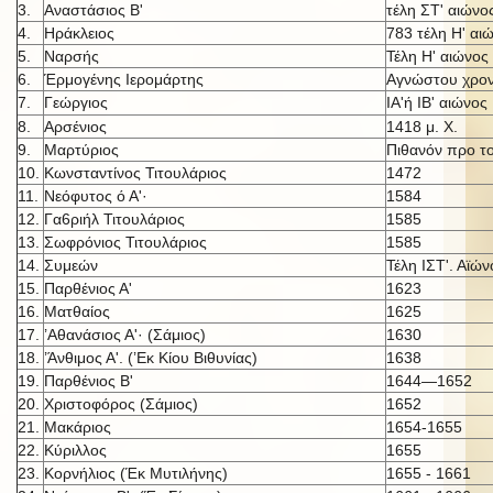
3.
Αναστάσιος Β'
τέλη ΣΤ' αιώνο
4.
Ηράκλειος
783 τέλη Η' αι
5.
Ναρσής
Τέλη Η' αιώνος
6.
Έρμογένης Ιερομάρτης
Αγνώστου χρον
7.
Γεώργιος
ΙΑ'ή IB' αι
ώνος
8.
Αρσένιος
1418 μ. X.
9.
Μαρτύριος
Πιθανόν προ τ
10.
Κωνσταντίνος Τιτουλάριος
1472
11.
Νεόφυτος ό Α'·
1584
12.
Γα6ριήλ Τιτουλάριος
1585
13.
Σωφρόνιος Τιτουλάριος
1585
14.
Συμεών
Τέλη ΙΣΤ'. Αϊών
15.
Παρθένιος Α'
1623
16.
Ματθαίος
1625
17.
’Αθανάσιος Α'· (Σάμιος)
1630
18.
’Άνθιμος Α'. (’Εκ Κίου Βιθυνίας)
1638
19.
Παρθένιος Β'
1644—1652
20.
Χριστοφόρος (Σάμιος)
1652
21.
Μακάριος
1654-1655
22.
Κύριλλος
1655
23.
Κορνήλιος (Έκ Μυτιλήνης)
1655 - 1661