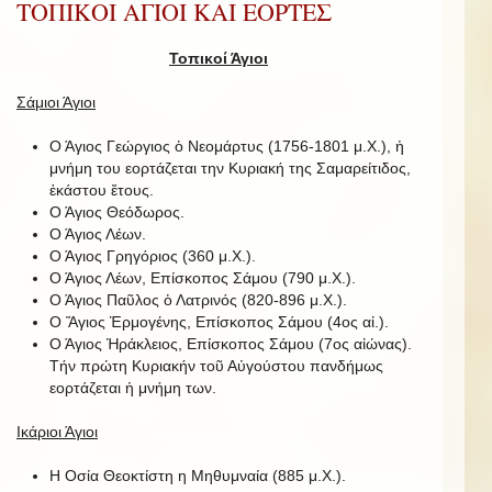
ΤΟΠΙΚΟΙ ΑΓΙΟΙ ΚΑΙ ΕΟΡΤΕΣ
Τοπικοί Άγιοι
Σάμιοι Άγιοι
Ο Άγιος Γεώργιος ὁ Νεομάρτυς (1756-1801 μ.Χ.), ἡ
μνήμη του εορτάζεται την Κυριακή της Σαμαρείτιδος,
ἑκάστου ἔτους.
Ο Άγιος Θεόδωρος.
Ο Άγιος Λέων.
Ο Άγιος Γρηγόριος (360 μ.Χ.).
Ο Άγιος Λέων, Επίσκοπος Σάμου (790 μ.Χ.).
Ο Άγιος Παῦλος ὁ Λατρινός (820-896 μ.Χ.).
Ο Ἅγιος Ἑρμογένης, Επίσκοπος Σάμου (4ος αἰ.).
Ο Άγιος Ἡράκλειος, Επίσκοπος Σάμου (7ος αἰώνας).
Τήν πρώτη Κυριακήν τοῦ Αὐγούστου πανδήμως
εορτάζεται ἡ μνήμη των.
Ικάριοι Άγιοι
Η Οσία Θεοκτίστη η Μηθυμναία (885 μ.Χ.).