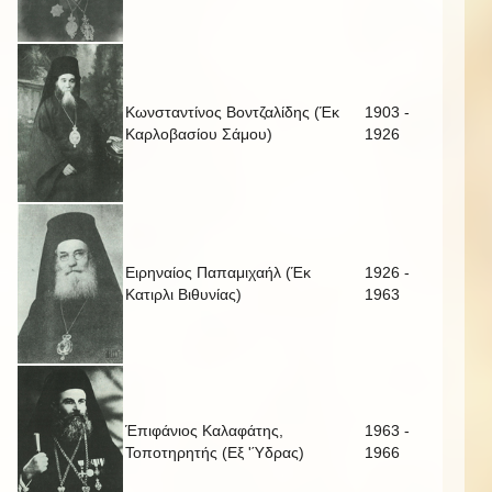
Κωνσταντίνος Βοντζαλίδης (Έκ
1903 -
Καρλοβασίου Σάμου)
1926
Ειρηναίος Παπαμιχαήλ (Έκ
1926 -
Κατιρλι Βιθυνίας)
1963
Έπιφάνιος Καλαφάτης,
1963 -
Τοποτηρητής (Εξ 'Ύδρας)
1966