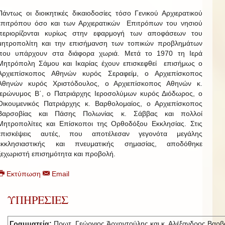
Πάντως οι διοικητικές δικαιοδοσίες τόσο Γενικού Αρχιερατικού
επιτρόπου όσο και των Αρχιερατικών Επιτρόπων του νησιού
περιορίζονται κυρίως στην εφαρμογή των αποφάσεων του
μητροπολίτη και την επισήμανση των τοπικών προβλημάτων
που υπάρχουν στα διάφορα χωριά. Μετά το 1970 τη Ιερά
Μητρόπολη Σάμου και Ικαρίας έχουν επισκεφθεί επισήμως ο
Αρχιεπίσκοπος Αθηνών κυρός Σεραφείμ, ο Αρχιεπίσκοπος
Αθηνών κυρός Χριστόδουλος, ο Αρχιεπίσκοπος Αθηνών κ.
Ιερώνυμος Β΄, ο Πατριάρχης Ιεροσολύμων κυρός Διόδωρος, ο
Οικουμενικός Πατριάρχης κ. Βαρθολομαίος, ο Αρχιεπίσκοπος
Βαρσοβίας και Πάσης Πολωνίας κ. Σάββας και πολλοί
Μητροπολίτες και Επίσκοποι της Ορθοδόξου Εκκλησίας. Στις
επισκέψεις αυτές, που αποτέλεσαν γεγονότα μεγάλης
εκκλησιαστικής και πνευματικής σημασίας, αποδόθηκε
ξεχωριστή επισημότητα και προβολή.
Εκτύπωση
Email
ΥΠΗΡΕΣΙΕΣ
Γραμματεία:
Πρωτ. Γεώργιος Ἀρχοντούλης και κ. Αλέξανδρος Βαρβ