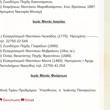
3) Ζωοδόχου Πηγῆς Κακοπέρατου.
4) Κοιμήσεως Θεοτόκου Μαραθοκάμπου, ἔτος ἱδρύσεως 1887.
Ηγουμένη Νεκταρία Μοναχή
Ιερές Μονές Ικαρίας
1) Εὐαγγελισμοῦ Θεοτόκου Λευκάδος (1775). Ἡγουμένη:---------,
τηλ. 22750-22.549.
2) Ζωοδόχου Πηγῆς Γλαρέδων (1890).
3) Εὐαγγελισμοῦ Θεοτόκου Μαβριάνου (18ος αἰ.).
4) Ὁσίας Θεοκτίστης Πηγῆς Φραντάτου (1688).
5) Εὐαγγελισμοῦ Θεοτόκου Μοντέ (1460). Ηγούμενος • Ἀρχιμ.
Παντελεήμων Νικητίδης τηλ. 22750-41.254.
Ιερές Μονές Φούρνων
Μονή Τιμίου Προδρόμου. Ὑπεύθυνος: π. Ἰωάννης Παναγιώτου.
Εκτύπωση
Email