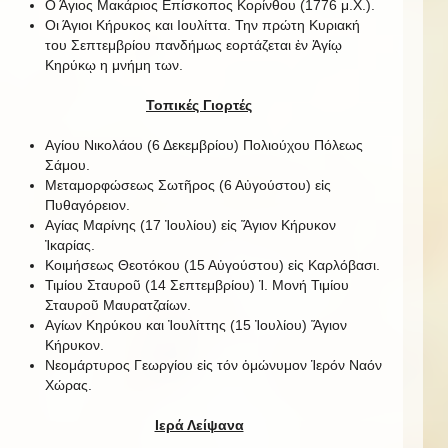
Ο Άγιος Μακάριος Επίσκοπος Κορίνθου (1776 μ.Χ.).
Οι Άγιοι Κήρυκος και Ιουλίττα. Την πρώτη Κυριακή
του Σεπτεμβρίου πανδήμως εορτάζεται ἐν Ἁγίῳ
Κηρύκῳ η μνήμη των.
Τοπικές Γιορτές
Αγίου Νικολάου (6 Δεκεμβρίου) Πολιούχου Πόλεως
Σάμου.
Μεταμορφώσεως Σωτῆρος (6 Αὐγούστου) εἰς
Πυθαγόρειον.
Αγίας Μαρίνης (17 Ἰουλίου) εἰς Ἅγιον Κήρυκον
Ἰκαρίας.
Κοιμήσεως Θεοτόκου (15 Αὐγούστου) εἰς Καρλόβασι.
Τιμίου Σταυροῦ (14 Σεπτεμβρίου) Ἱ. Μονή Τιμίου
Σταυροῦ Μαυρατζαίων.
Αγίων Κηρύκου και Ἰουλίττης (15 Ἰουλίου) Ἅγιον
Κήρυκον.
Νεομάρτυρος Γεωργίου εἰς τόν ὁμώνυμον Ἱερόν Ναόν
Χώρας.
Ιερά Λείψανα