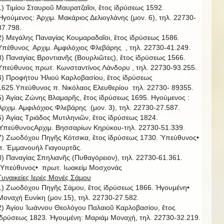
1) Τιμίου Σταυροῦ Μαυρατζαῖοι, ἔτος ἱδρύσεως 1592.
Ἡγούμενος: Ἀρχιμ. Μακάριος Δελιογλάνης (μον. 6), τηλ. 22730-
37.798.
2) Μεγάλης Παναγίας Κουμαραδαῖοι, ἔτος ἱδρύσεως 1586.
Υπέθυνος Αρχιμ. Αμφιλόχιος Φλεβάρης , τηλ. 22730-41.249.
3) Παναγίας Βροντιανῆς (Βουρλιῶτες), ἔτος ἱδρύσεως 1566.
Υπεύθυνος πρωτ. Κωνσταντίνος Λάνδορυ , τηλ. 22730-93.255.
4) Προφήτου Ἠλιού Καρλοβασίου, ἔτος ἱδρύσεως
1625.Υπεύθυνος π. Νικόλαος Ελευθερίου τηλ. 22730- 89355.
5) Ἁγίας Ζώνης Βλαμαρῆς, ἔτος ἱδρύσεως 1695. Ηγούμενος :
Ἀρχιμ. Αμφιλόχιος Φλεβάρης (μον. 3), τηλ. 22730-27.587.
6) Ἁγίας Τριάδος Μυτιληνιῶν, ἔτος ἱδρύσεως 1824.
ὙπεύθυνοςΑρχιμ. Βησσαρίων Κηρύκου-τηλ. 22730-51.339.
7) Ζωοδόχου Πηγῆς Κότσικα, ἔτος ἱδρύσεως 1730. Ὑπεύθυνος•
π. Ἐμμανουήλ Γιαγουρτᾶς.
8) Παναγίας Σπηλιανῆς (Πυθαγόρειον), τηλ. 22730-61.361.
῾Υπεύθυνος• πρωτ. Ιωακείμ Μοσχονάς
Γυναικείες Ιερές Μονές Σάμου
1) Ζωοδόχου Πηγῆς Σάμου, ἔτος ἱδρύσεως 1866. Ἡγουμένη•
Μοναχή Ευνίκη (μον.15), τηλ. 22730-27.582.
2) Ἁγίου Ἰωάννου Θεολόγου Παλαιοῦ Καρλοβασίου, ἔτος
ἱδρύσεως 1823. Ἡγουμένη: Μαριάμ Μοναχή, τηλ. 22730-32.219.