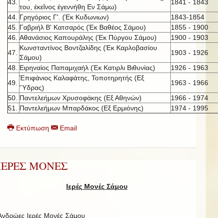
43.
1841 - 1843
του, έκεΐνος έγεννήθη Εν Σάμω)
44.
Γρηγόριος Γ'. (Έκ Κυδωνιων)
1843-1854
45.
Γαβριήλ Β' Κατσαρός (Έκ Βαθέος Σάμου)
1855 - 1900
46.
Αθανάσιος Καπουράλης (Έκ Πύργου Σάμου)
1900 - 1903
Κωνσταντίνος Βοντζαλίδης (Έκ Καρλοβασίου
47.
1903 - 1926
Σάμου)
48.
Ειρηναίος Παπαμιχαήλ (Έκ Κατιρλι Βιθυνίας)
1926 - 1963
Έπιφάνιος Καλαφάτης, Τοποτηρητής (Εξ
49.
1963 - 1966
'Ύδρας)
50.
Παντελεήμων Χρυσοφάκης (Εξ Αθηνών)
1966 - 1974
51.
Παντελεήμων Μπαρδάκος (Εξ Ερμιόνης)
1974 - 1995
Εκτύπωση
Email
ΙΕΡΕΣ ΜΟΝΕΣ
Ιερές Μονές Σάμου
Ανδρώες Ιερές Μονές Σάμου