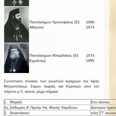
Παντελεήμων Χρυσοφάκης (Εξ
1966 -
Αθηνών)
1974
Παντελεήμων Μπαρδάκος (Εξ
1974 -
Ερμιόνης)
1995
Συνοπτικός πίνακας των γνωστών Ιεραρχών της Ιεράς
Μητροπόλεως Σάμου Ικαρίας και Κορσεών από τον
πέμπτο μ.Χ. αιώνα, μέχρι σήμερα.
1.
Μιχαήλ
Εου αϊώνος
1α.
Ισίδωρος Α' Πρώην Ηγ. Μονής Χαριξένου
Δεύτερον ήμισυ
2.
Αναστάσιος
τέλη ΣΤ' αιώνο