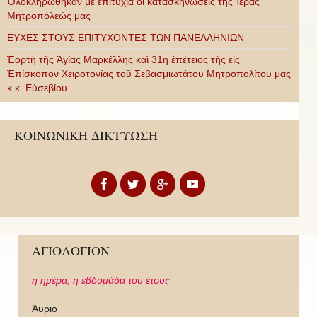
Ὁλοκληρώθηκαν μὲ ἐπιτυχία οἱ κατασκηνώσεις τῆς Ἱερᾶς
Μητροπόλεώς μας
ΕΥΧΕΣ ΣΤΟΥΣ ΕΠΙΤΥΧΟΝΤΕΣ ΤΩΝ ΠΑΝΕΛΛΗΝΙΩΝ
Ἑορτὴ τῆς Ἁγίας Μαρκέλλης καὶ 31η ἐπέτειος τῆς εἰς
Ἐπίσκοπον Χειροτονίας τοῦ Σεβασμιωτάτου Μητροπολίτου μας
κ.κ. Εὐσεβίου
ΚΟΙΝΩΝΙΚΗ ΔΙΚΤΥΩΣΗ
ΑΓΙΟΛΟΓΙΟΝ
η ημέρα,
η εβδομάδα του έτους
Άυριο