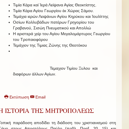
Τιμία Κάρα καί Ἱερά Λείψανα Αγίας Θεοκτίστης.
Τιμία Κάρα Αγίου Γεωργίου ἐκ Χώρας Σάμου.
Τεμάχια ιερών Λειψάνων Αγίου Κηρύκου και Ἰουλίττης
Οσίων Κολλυβάδων πατέρων Γρηγορίου του
Γραβανού, Σισώη Πνευματικού και Απολλώ
Η αριστερά χείρ του Αγίου Μεγαλομάρτυρος Γεωργίου
του Τροπαιοφόρου
Τεμάχιον της Τιμιας Ζώνης της Θεοτόκου
Τεμαχιον Τιμίου Ξυλου και
διαφόρων άλλων Αγίων.
Εκτύπωση
Email
Η ΙΣΤΟΡΙΑ ΤΗΣ ΜΗΤΡΟΠΟΛΕΩΣ
Τοπική παράδοση αποδίδει τη διάδοση του χριστιανισμού στη
Σάμο στους Αποστόλους Παύλο (πρβλ. Πραξ. 20, 15) και