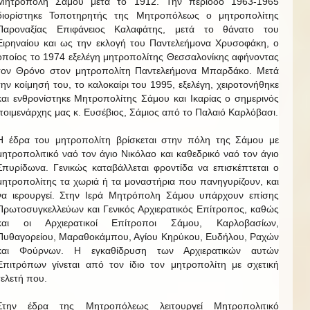
Μητρόπολη Σάμου μετά το 1912. Την περίοδο 1963-1965
διορίστηκε Τοποτηρητής της Μητροπόλεως ο μητροπολίτης
Παροναξίας Επιφάνειος Καλαφάτης, μετά το θάνατο του
Ειρηναίου και ως την εκλογή του Παντελεήμονα Χρυσοφάκη, ο
οποίος το 1974 εξελέγη μητροπολίτης Θεσσαλονίκης αφήνοντας
τον Θρόνο στον μητροπολίτη Παντελεήμονα Μπαρδάκο. Μετά
την κοίμησή του, το καλοκαίρι του 1995, εξελέγη, χειροτονήθηκε
και ενθρονίστηκε Μητροπολίτης Σάμου και Ικαρίας ο σημερινός
ποιμενάρχης μας κ. Ευσέβιος, Σάμιος από το Παλαιό Καρλόβασι.
Η έδρα του μητροπολίτη βρίσκεται στην πόλη της Σάμου με
μητροπολιτικό ναό τον άγιο Νικόλαο και καθεδρικό ναό τον άγιο
Σπυρίδωνα. Γενικώς καταβάλλεται φροντίδα να επισκέπτεται ο
μητροπολίτης τα χωριά ή τα μοναστήρια που πανηγυρίζουν, και
να ιερουργεί. Στην Ιερά Μητρόπολη Σάμου υπάρχουν επίσης
Πρωτοσυγκελλεύων και Γενικός Αρχιερατικός Επίτροπος, καθώς
και οι Αρχιερατικοί Επίτροποι Σάμου, Καρλοβασίων,
Πυθαγορείου, Μαραθοκάμπου, Αγίου Κηρύκου, Ευδήλου, Ραχών
και Φούρνων. Η εγκαθίδρυση των Αρχιερατικών αυτών
Επιτρόπων γίνεται από τον ίδιο τον μητροπολίτη με σχετική
τελετή που.
Στην έδρα της Μητροπόλεως λειτουργεί Μητροπολιτικό