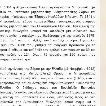
Το 1864 η Αρχιεπισκοπή Σάμου προάγεται σε Μητρόπολη, με
τίτλο του εκάστοτε μητροπολίτη: «Μητροπολίτης Σάμου και
Ικαρίας, Υπέρτιμος και Έξαρχος Κυκλάδων Νήσων». Το 1841 ο
Μητροπολίτης Σάμου τοποθετήθηκε τεσσαρακοστός ανάμεσα
στους μητροπολίτες του Οικουμενικού Θρόνου. Την εξέλιξη της
τοπικής Εκκλησίας μπορεί να καταδείξει μια σύγκριση των
στατιστικών στοιχείων που διαθέτουμε για την περίοδο 1875-
1898. Τομή για την εξέλιξη αυτή υπήρξε ο νόμος Ηγεμονίας
Σάμου του 1888 που ρύθμιζε τα αναγκαία προσόντα για το
ιερατικό αξίωμα και καθόριζε τον αριθμό των ενοριών σε 69 και
των ιερέων σε 124, έναντι 75 ενοριών και 130 ιερέων που
υπήρχαν παλαιότερα.
Μετά την ένωση της Σάμου με την Ελλάδα (11 Νοεμβρίου 1912)
διατηρήθηκε στο Μητροπολιτικό Θρόνο ο Μητροπολίτης
Κωνσταντίνος Βοντζαλίδης έως τον θάνατό του (1926), ενώ ο
Μητροπολίτης Σάμου εντάχθηκε στην Αυτοκέφαλη Εκκλησία της
Ελλάδος. Ο διάδοχος όμως του Βοντζαλίδη Ειρηναίος
Παπαμιχαήλ ανήκε στο κλίμα του Οικουμενικού Πατριαρχείου και
η εκλογή του αποτέλεσε ένα είδος μετάβασης προς το νέο
καθεστώς της Αυτοκέφαλης Εκκλησίας, όπου ανήκε και η