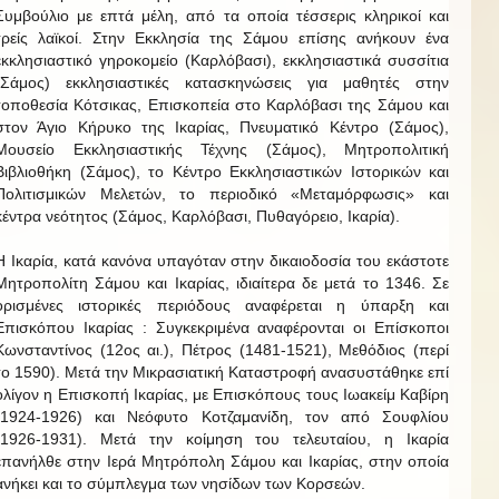
Συμβούλιο με επτά μέλη, από τα οποία τέσσερις κληρικοί και
τρείς λαϊκοί. Στην Εκκλησία της Σάμου επίσης ανήκουν ένα
εκκλησιαστικό γηροκομείο (Καρλόβασι), εκκλησιαστικά συσσίτια
(Σάμος) εκκλησιαστικές κατασκηνώσεις για μαθητές στην
τοποθεσία Κότσικας, Επισκοπεία στο Καρλόβασι της Σάμου και
στον Άγιο Κήρυκο της Ικαρίας, Πνευματικό Κέντρο (Σάμος),
Μουσείο Εκκλησιαστικής Τέχνης (Σάμος), Μητροπολιτική
Βιβλιοθήκη (Σάμος), το Κέντρο Εκκλησιαστικών Ιστορικών και
Πολιτισμικών Μελετών, το περιοδικό «Μεταμόρφωσις» και
κέντρα νεότητος (Σάμος, Καρλόβασι, Πυθαγόρειο, Ικαρία).
Η Ικαρία, κατά κανόνα υπαγόταν στην δικαιοδοσία του εκάστοτε
Μητροπολίτη Σάμου και Ικαρίας, ιδιαίτερα δε μετά το 1346. Σε
ορισμένες ιστορικές περιόδους αναφέρεται η ύπαρξη και
Επισκόπου Ικαρίας : Συγκεκριμένα αναφέρονται οι Επίσκοποι
Κωνσταντίνος (12ος αι.), Πέτρος (1481-1521), Μεθόδιος (περί
το 1590). Μετά την Μικρασιατική Καταστροφή ανασυστάθηκε επί
ολίγον η Επισκοπή Ικαρίας, με Επισκόπους τους Ιωακείμ Καβίρη
(1924-1926) και Νεόφυτο Κοτζαμανίδη, τον από Σουφλίου
(1926-1931). Μετά την κοίμηση του τελευταίου, η Ικαρία
επανήλθε στην Ιερά Μητρόπολη Σάμου και Ικαρίας, στην οποία
ανήκει και το σύμπλεγμα των νησίδων των Κορσεών.