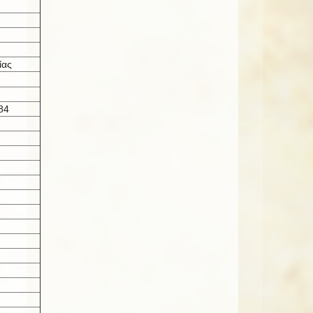
ίας
84