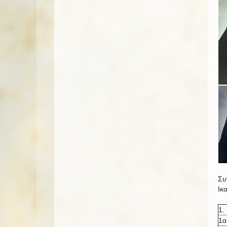
Συ
Ικ
1.
1α