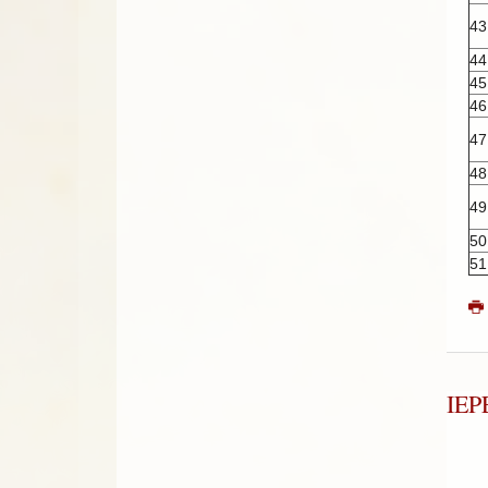
43
44
45
46
47
48
49
50
51
ΙΕ