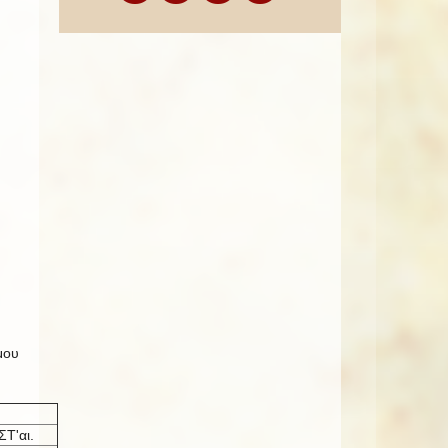
μου
ΣΤ'αι.