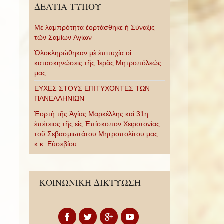
ΔΕΛΤΙΑ ΤΥΠΟΥ
Με λαμπρότητα ἑορτάσθηκε ἡ Σύναξις
τῶν Σαμίων Ἁγίων
Ὁλοκληρώθηκαν μὲ ἐπιτυχία οἱ
κατασκηνώσεις τῆς Ἱερᾶς Μητροπόλεώς
μας
ΕΥΧΕΣ ΣΤΟΥΣ ΕΠΙΤΥΧΟΝΤΕΣ ΤΩΝ
ΠΑΝΕΛΛΗΝΙΩΝ
Ἑορτὴ τῆς Ἁγίας Μαρκέλλης καὶ 31η
ἐπέτειος τῆς εἰς Ἐπίσκοπον Χειροτονίας
τοῦ Σεβασμιωτάτου Μητροπολίτου μας
κ.κ. Εὐσεβίου
ΚΟΙΝΩΝΙΚΗ ΔΙΚΤΥΩΣΗ