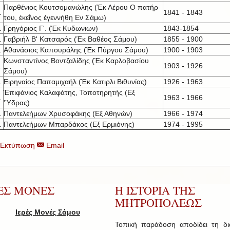
Παρθένιος Κουτσομανώλης (Έκ Λέρου Ο πατήρ
.
1841 - 1843
του, έκεΐνος έγεννήθη Εν Σάμω)
.
Γρηγόριος Γ'. (Έκ Κυδωνιων)
1843-1854
.
Γαβριήλ Β' Κατσαρός (Έκ Βαθέος Σάμου)
1855 - 1900
.
Αθανάσιος Καπουράλης (Έκ Πύργου Σάμου)
1900 - 1903
Κωνσταντίνος Βοντζαλίδης (Έκ Καρλοβασίου
.
1903 - 1926
Σάμου)
.
Ειρηναίος Παπαμιχαήλ (Έκ Κατιρλι Βιθυνίας)
1926 - 1963
Έπιφάνιος Καλαφάτης, Τοποτηρητής (Εξ
.
1963 - 1966
'Ύδρας)
.
Παντελεήμων Χρυσοφάκης (Εξ Αθηνών)
1966 - 1974
.
Παντελεήμων Μπαρδάκος (Εξ Ερμιόνης)
1974 - 1995
Εκτύπωση
Email
ΡΕΣ ΜΟΝΕΣ
Η ΙΣΤΟΡΙΑ ΤΗΣ
ΜΗΤΡΟΠΟΛΕΩΣ
Ιερές Μονές Σάμου
Τοπική παράδοση αποδίδει τη δ