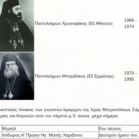
1966 -
Παντελεήμων Χρυσοφάκης (Εξ Αθηνών)
1974
1974 -
Παντελεήμων Μπαρδάκος (Εξ Ερμιόνης)
1995
νοπτικός πίνακας των γνωστών Ιεραρχών της Ιεράς Μητροπόλεως Σά
αρίας και Κορσεών από τον πέμπτο μ.Χ. αιώνα, μέχρι σήμερα.
Μιχαήλ
Εου αϊώνος
.
Ισίδωρος Α' Πρώην Ηγ. Μονής Χαριξένου
Δεύτερον ήμισυ του 