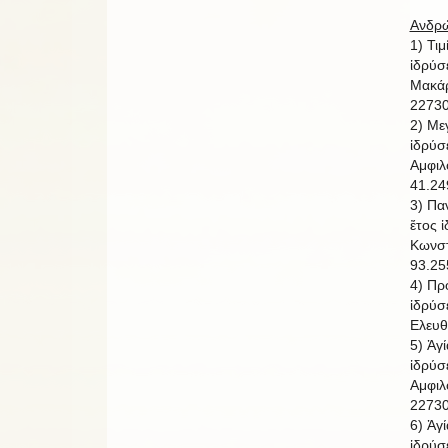
Ανδρώ
1) Τι
ἱδρύσ
Μακάρ
22730
2) Με
ἱδρύσ
Αμφιλ
41.24
3) Πα
ἔτος 
Κωνστ
93.25
4) Πρ
ἱδρύσ
Ελευθ
5) Ἁγ
ἱδρύσ
Αμφιλ
22730
6) Ἁγ
ἱδρύσ