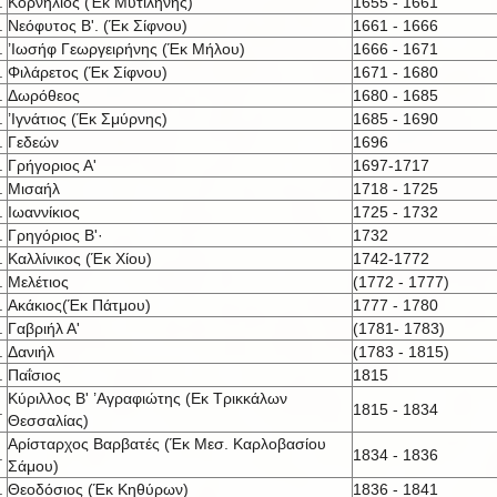
.
Κορνήλιος (Έκ Μυτιλήνης)
1655 - 1661
.
Νεόφυτος Β'. (Έκ Σίφνου)
1661 - 1666
.
’Ιωσήφ Γεωργειρήνης (Έκ Μήλου)
1666 - 1671
.
Φιλάρετος (Έκ Σίφνου)
1671 - 1680
.
Δωρόθεος
1680 - 1685
.
’Ιγνάτιος (Έκ Σμύρνης)
1685 - 1690
.
Γεδεών
1696
.
Γρήγοριος Α'
1697-1717
.
Μισαήλ
1718 - 1725
.
Ιωαννίκιος
1725 - 1732
.
Γρηγόριος Β'·
1732
.
Καλλίνικος (Έκ Χίου)
1742-1772
.
Μελέτιος
(1772 - 1777)
.
Ακάκιος(Έκ Πάτμου)
1777 - 1780
.
Γαβριήλ Α'
(1781- 1783)
.
Δανιήλ
(1783 - 1815)
.
Παΐσιος
1815
Κύριλλος Β' ’Αγραφιώτης (Εκ Τρικκάλων
.
1815 - 1834
Θεσσαλίας)
Αρίσταρχος Βαρβατές (Έκ Μεσ. Καρλοβασίου
.
1834 - 1836
Σάμου)
.
Θεοδόσιος (Έκ Κηθύρων)
1836 - 1841