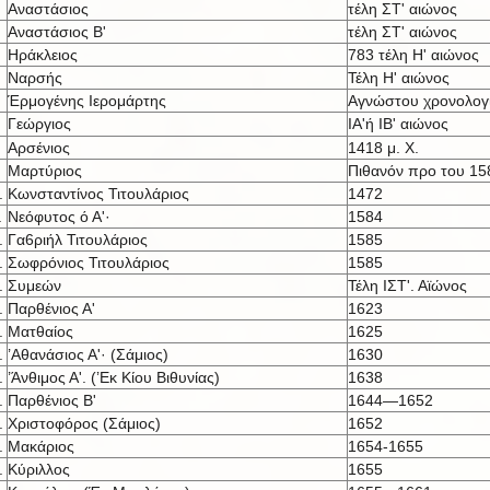
Αναστάσιος
τέλη ΣΤ' αιώνος
Αναστάσιος Β'
τέλη ΣΤ' αιώνος
Ηράκλειος
783 τέλη Η' αιώνος
Ναρσής
Τέλη Η' αιώνος
Έρμογένης Ιερομάρτης
Αγνώστου χρονολογ
Γεώργιος
ΙΑ'ή IB' αι
ώνος
Αρσένιος
1418 μ. X.
Μαρτύριος
Πιθανόν προ του 15
.
Κωνσταντίνος Τιτουλάριος
1472
.
Νεόφυτος ό Α'·
1584
.
Γα6ριήλ Τιτουλάριος
1585
.
Σωφρόνιος Τιτουλάριος
1585
.
Συμεών
Τέλη ΙΣΤ'. Αϊώνος
.
Παρθένιος Α'
1623
.
Ματθαίος
1625
.
’Αθανάσιος Α'· (Σάμιος)
1630
.
’Άνθιμος Α'. (’Εκ Κίου Βιθυνίας)
1638
.
Παρθένιος Β'
1644—1652
.
Χριστοφόρος (Σάμιος)
1652
.
Μακάριος
1654-1655
.
Κύριλλος
1655