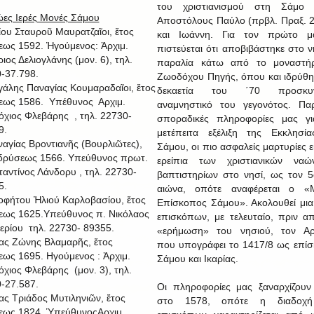
του χριστιανισμού στη Σάμο 
ες Ιερές Μονές Σάμου
Αποστόλους Παύλο (πρβλ. Πραξ. 2
μίου Σταυροῦ Μαυρατζαῖοι, ἔτος
και Ιωάννη. Για τον πρώτο μά
εως 1592. Ἡγούμενος: Ἀρχιμ.
πιστεύεται ότι αποβιβάστηκε στο ν
ιος Δελιογλάνης (μον. 6), τηλ.
παραλία κάτω από το μοναστήρ
-37.798.
Ζωοδόχου Πηγής, όπου και ιδρύθη
γάλης Παναγίας Κουμαραδαῖοι, ἔτος
δεκαετία του ΄70 προσκυν
εως 1586. Υπέθυνος Αρχιμ.
αναμνηστικό του γεγονότος. Πα
όχιος Φλεβάρης , τηλ. 22730-
σποραδικές πληροφορίες μας γι
9.
μετέπειτα εξέλιξη της Εκκλησί
ναγίας Βροντιανῆς (Βουρλιῶτες),
Σάμου, οι πιο ασφαλείς μαρτυρίες ε
ἱδρύσεως 1566. Υπεύθυνος πρωτ.
ερείπια των χριστιανικών ναώ
αντίνος Λάνδορυ , τηλ. 22730-
βαπτιστηρίων στο νησί, ως τον 5
5.
αιώνα, οπότε αναφέρεται ο «Μ
οφήτου Ἠλιού Καρλοβασίου, ἔτος
Επίσκοπος Σάμου». Ακολουθεί μια
εως 1625.Υπεύθυνος π. Νικόλαος
επισκόπων, με τελευταίο, πριν α
ερίου τηλ. 22730- 89355.
«ερήμωση» του νησιού, τον Αρσ
ίας Ζώνης Βλαμαρῆς, ἔτος
που υπογράφει το 1417/8 ως επί
εως 1695. Ηγούμενος : Ἀρχιμ.
Σάμου και Ικαρίας.
όχιος Φλεβάρης (μον. 3), τηλ.
-27.587.
Οι πληροφορίες μας ξαναρχίζου
ίας Τριάδος Μυτιληνιῶν, ἔτος
στο 1578, οπότε η διαδοχ
εως 1824. ὙπεύθυνοςΑρχιμ.