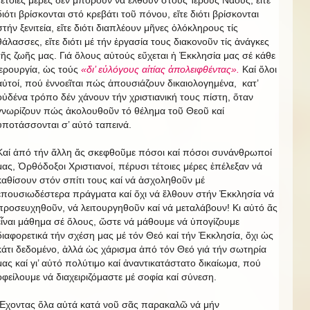
τέτοιες μέρες δέν μποροῦν νά ἔλθουν στούς Ἱερούς Ναούς, εἴτε
διότι βρίσκονται στό κρεβάτι τοῦ πόνου, εἴτε διότι βρίσκονται
στήν ξενιτεία, εἴτε διότι διαπλέουν μῆνες ὁλόκληρους τίς
θάλασσες, εἴτε διότι μέ τήν ἐργασία τους διακονοῦν τίς ἀνάγκες
τῆς ζωῆς μας. Γιά ὅλους αὐτούς εὔχεται ἡ Ἐκκλησία μας σέ κάθε
ἱερουργία, ὡς τούς
«δι’ εὐλόγους αἰτίας ἀπολειφθέντας».
Καί ὅλοι
αὐτοί, πού ἐννοεῖται πώς ἀπουσιάζουν δικαιολογημένα, κατ’
οὐδένα τρόπο δέν χάνουν τήν χριστιανική τους πίστη, ὅταν
γνωρίζουν πώς ἀκολουθοῦν τό θέλημα τοῦ Θεοῦ καί
ὑποτάσσονται σ’ αὐτό ταπεινά.
Καί ἀπό τήν ἄλλη ἄς σκεφθοῦμε πόσοι καί πόσοι συνάνθρωποί
μας, Ὀρθόδοξοι Χριστιανοί, πέρυσι τέτοιες μέρες ἐπέλεξαν νά
καθίσουν στόν σπίτι τους καί νά ἀσχοληθοῦν μέ
ἐπουσιωδέστερα πράγματα καί ὄχι νά ἔλθουν στήν Ἐκκλησία νά
προσευχηθοῦν, νά λειτουργηθοῦν καί νά μεταλάβουν! Κι αὐτό ἄς
εἶναι μάθημα σέ ὅλους, ὥστε νά μάθουμε νά ὑπογίζουμε
διαφορετικά τήν σχέση μας μέ τόν Θεό καί τήν Ἐκκλησία, ὄχι ὡς
κάτι δεδομένο, ἀλλά ὡς χάρισμα ἀπό τόν Θεό γιά τήν σωτηρία
μας καί γι’ αὐτό πολύτιμο καί ἀναντικατάστατο δικαίωμα, πού
ὀφείλουμε νά διαχειριζόμαστε μέ σοφία καί σύνεση.
Ἔχοντας ὅλα αὐτά κατά νοῦ σᾶς παρακαλῶ νά μήν