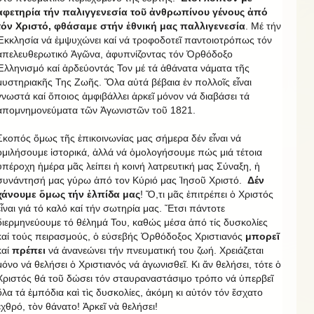
ἀφετηρία τήν παλιγγενεσία τοῦ ἀνθρωπίνου γένους ἀπό
τόν Χριστό, φθάσαμε στήν ἐθνική μας παλλιγενεσία
. Μέ τήν
Ἐκκλησία νά ἐμψυχώνει καί νά τροφοδοτεῖ παντοιοτρόπως τόν
ἀπελευθερωτικό Ἀγῶνα, ἀφυπνίζοντας τόν Ὀρθόδοξο
Ἑλληνισμό καί ἀρδεύοντάς Τον μέ τά ἀθάνατα νάματα τῆς
μυστηριακῆς Της Ζωῆς. Ὅλα αὐτά βέβαια ἐν πολλοῖς εἶναι
γνωστά καί ὅποιος ἀμφιβάλλει ἀρκεῖ μόνον νά διαβάσει τά
ἀπομνημονεύματα τῶν Ἀγωνιστῶν τοῦ 1821.
Σκοπός ὅμως τῆς ἐπικοινωνίας μας σήμερα δέν εἶναι νά
ὁμιλήσουμε ἱστορικά, ἀλλά νά ὁμολογήσουμε πώς μιά τέτοια
ὑπέροχη ἡμέρα μᾶς λείπει ἡ κοινή λατρευτική μας Σύναξη, ἡ
συνάντησή μας γύρω ἀπό τον Κύριό μας Ἰησοῦ Χριστό.
Δέν
χάνουμε ὅμως τήν ἐλπίδα μας
! Ὅ,τι μᾶς ἐπιτρέπει ὁ Χριστός
εἶναι γιά τό καλό καί τήν σωτηρία μας. Ἔτσι πάντοτε
διερμηνεύουμε τό θέλημά Του, καθώς μέσα ἀπό τίς δυσκολίες
καί τούς πειρασμούς, ὁ εὐσεβής Ὀρθόδοξος Χριστιανός
μπορεῖ
καί
πρέπει
νά ἀνανεώνει τήν πνευματική του ζωή. Χρειάζεται
μόνο νά θελήσει ὁ Χριστιανός νά ἀγωνισθεῖ. Κι ἄν θελήσει, τότε ὁ
Χριστός θά τοῦ δώσει τόν σταυραναστάσιμο τρόπο νά ὑπερβεῖ
ὅλα τά ἐμπόδια καὶ τὶς δυσκολίες, ἀκόμη κι αὐτόν τόν ἔσχατο
ἐχθρό, τὸν θάνατο! Ἀρκεῖ νὰ θελήσει!