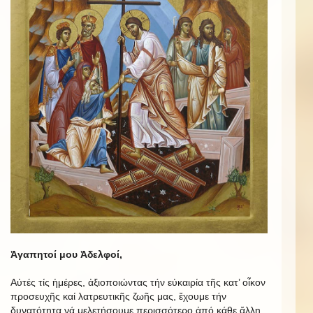
Ἀγαπητοί μου Ἀδελφοί,
Αὐτές τίς ἡμέρες, ἀξιοποιώντας τήν εὐκαιρία τῆς κατ’ οἶκον
προσευχῆς καί λατρευτικῆς ζωῆς μας, ἔχουμε τήν
δυνατότητα νά μελετήσουμε περισσότερο ἀπό κάθε ἄλλη