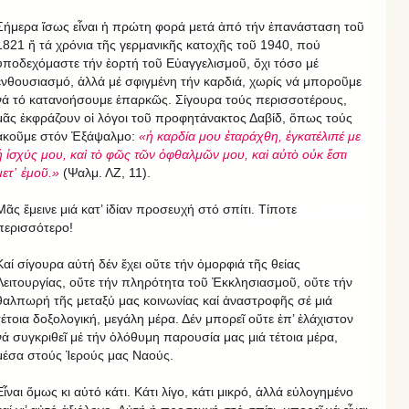
Σήμερα ἴσως εἶναι ἡ πρώτη φορά μετά ἀπό τήν ἐπανάσταση τοῦ
1821 ἤ τά χρόνια τῆς γερμανικῆς κατοχῆς τοῦ 1940, πού
ὑποδεχόμαστε τήν ἑορτή τοῦ Εὐαγγελισμοῦ, ὄχι τόσο μέ
ἐνθουσιασμό, ἀλλά μέ σφιγμένη τήν καρδιά, χωρίς νά μποροῦμε
νά τό κατανοήσουμε ἐπαρκῶς. Σίγουρα τούς περισσοτέρους,
μᾶς ἐκφράζουν οἱ λόγοι τοῦ προφητάνακτος Δαβίδ, ὅπως τούς
ἀκοῦμε στόν Ἐξάψαλμο:
«ἡ καρδία μου ἐταράχθη, ἐγκατέλιπέ με
ἡ ἰσχύς μου, καὶ τὸ φῶς τῶν ὀφθαλμῶν μου, καὶ αὐτὸ οὐκ ἔστι
μετ᾿ ἐμοῦ.»
(Ψαλμ. ΛΖ, 11).
Μᾶς ἔμεινε μιά κατ’ ἰδίαν προσευχή στό σπίτι. Τίποτε
περισσότερο!
Καί σίγουρα αὐτή δέν ἔχει οὔτε τήν ὀμορφιά τῆς θείας
Λειτουργίας, οὔτε τήν πληρότητα τοῦ Ἐκκλησιασμοῦ, οὔτε τήν
θαλπωρή τῆς μεταξύ μας κοινωνίας καί ἀναστροφῆς σέ μιά
τέτοια δοξολογική, μεγάλη μέρα. Δέν μπορεῖ οὔτε ἐπ’ ἐλάχιστον
νά συγκριθεῖ μέ τήν ὁλόθυμη παρουσία μας μιά τέτοια μέρα,
μέσα στούς Ἱερούς μας Ναούς.
Εἶναι ὅμως κι αὐτό κάτι. Κάτι λίγο, κάτι μικρό, ἀλλά εὐλογημένο