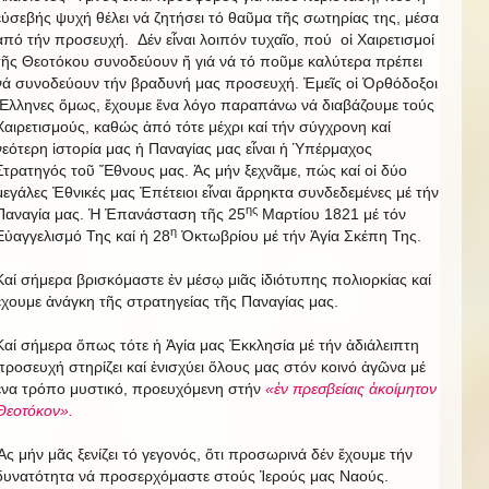
εὐσεβής ψυχή θέλει νά ζητήσει τό θαῦμα τῆς σωτηρίας της, μέσα
ἀπό τήν προσευχή. Δέν εἶναι λοιπόν τυχαῖο, πού οἱ Χαιρετισμοί
τῆς Θεοτόκου συνοδεύουν ἤ γιά νά τό ποῦμε καλύτερα πρέπει
νά συνοδεύουν τήν βραδυνή μας προσευχή. Ἐμεῖς οἱ Ὀρθόδοξοι
Ἕλληνες ὅμως, ἔχουμε ἕνα λόγο παραπάνω νά διαβάζουμε τούς
Χαιρετισμούς, καθώς ἀπό τότε μέχρι καί τήν σύγχρονη καί
νεότερη ἱστορία μας ἡ Παναγίας μας εἶναι ἡ Ὑπέρμαχος
Στρατηγός τοῦ Ἔθνους μας. Ἀς μήν ξεχνᾶμε, πώς καί οἱ δύο
μεγάλες Ἐθνικές μας Ἐπέτειοι εἶναι ἄρρηκτα συνδεδεμένες μέ τήν
ης
Παναγία μας. Ἡ Ἐπανάσταση τῆς 25
Μαρτίου 1821 μέ τόν
η
Εὐαγγελισμό Της καί ἡ 28
Ὀκτωβρίου μέ τήν Ἁγία Σκέπη Της.
Καί σήμερα βρισκόμαστε ἐν μέσῳ μιᾶς ἰδιότυπης πολιορκίας καί
ἔχουμε ἀνάγκη τῆς στρατηγείας τῆς Παναγίας μας.
Καί σήμερα ὅπως τότε ἡ Ἁγία μας Ἐκκλησία μέ τήν ἀδιάλειπτη
προσευχή στηρίζει καί ἐνισχύει ὅλους μας στόν κοινό ἀγῶνα μέ
ἕνα τρόπο μυστικό, προευχόμενη στήν
«ἐν πρεσβείαις ἀκοίμητον
Θεοτόκον».
Ἄς μήν μᾶς ξενίζει τό γεγονός, ὅτι προσωρινά δέν ἔχουμε τήν
δυνατότητα νά προσερχόμαστε στούς Ἱερούς μας Ναούς.