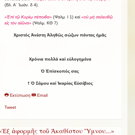
(Βλ. Α΄ Ἰωάν. δ 4).
«Ἐπί τῷ Κυρίῳ πέποιθα»
(Ψαλμ. Ι 1) καί
«οὐ μή σαλευθῷ
εἰς τόν αἰῶνα»
(Ψαλμ. ΚΘ 7)
Χριστός Ἀνέστη Ἀληθῶς σώζων πάντας ἡμᾶς
Χρόνια πολλά καί εὐλογημένα
Ὁ Ἐπίσκοπός σας
†
Ὁ Σάμου καί Ἰκαρίας Εὐσέβιος
Εκτύπωση
Email
Tweet
«Ἐξ ἀφορμῆς τοῦ Ἀκαθίστου Ὕμνου...»