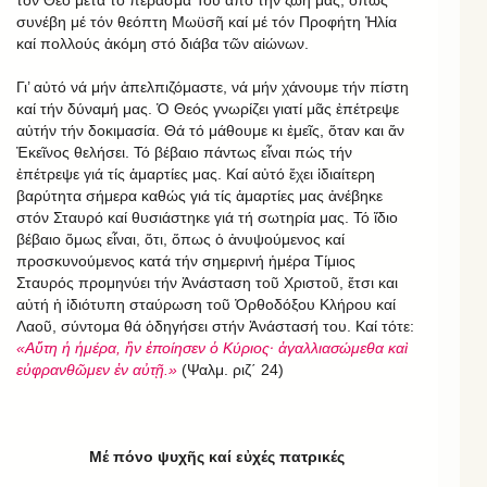
συνέβη μέ τόν θεόπτη Μωϋσῆ καί μέ τόν Προφήτη Ἠλία
καί πολλούς ἀκόμη στό διάβα τῶν αἰώνων.
Γι’ αὐτό νά μήν ἀπελπιζόμαστε, νά μήν χάνουμε τήν πίστη
καί τήν δύναμή μας. Ὁ Θεός γνωρίζει γιατί μᾶς ἐπέτρεψε
αὐτήν τήν δοκιμασία. Θά τό μάθουμε κι ἐμεῖς, ὅταν και ἄν
Ἐκεῖνος θελήσει. Τό βέβαιο πάντως εἶναι πώς τήν
ἐπέτρεψε γιά τίς ἁμαρτίες μας. Καί αὐτό ἔχει ἰδιαίτερη
βαρύτητα σήμερα καθώς γιά τίς ἁμαρτίες μας ἀνέβηκε
στόν Σταυρό καί θυσιάστηκε γιά τή σωτηρία μας. Τό ἴδιο
βέβαιο ὅμως εἶναι, ὅτι, ὅπως ὁ ἀνυψούμενος καί
προσκυνούμενος κατά τήν σημερινή ἡμέρα Τίμιος
Σταυρός προμηνύει τήν Ἀνάσταση τοῦ Χριστοῦ, ἔτσι και
αὐτή ἡ ἰδιότυπη σταύρωση τοῦ Ὀρθοδόξου Κλήρου καί
Λαοῦ, σύντομα θά ὁδηγήσει στήν Ἀνάστασή του. Καί τότε:
«Αὕτη ἡ ἡμέρα, ἣν ἐποίησεν ὁ Κύριος· ἀγαλλιασώμεθα καὶ
εὐφρανθῶμεν ἐν αὐτῇ.»
(Ψαλμ. ριζ΄ 24)
Μέ πόνο ψυχῆς καί εὐχές πατρικές