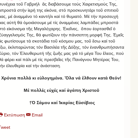
συνέχεια τοῦ Γαβριήλ ἄς διαβάσουμε τούς Χαιρετισμούς Της,
μπροστά στήν ἱερή της εἰκόνα, στό προσκυνητάρι τοῦ σπιτιοῦ
μας, μέ ἀναμμένο τό καντήλι καί τό θυμιατό. Μέ τήν προσευχή
μας αὐτή θά ὁμοιάσουμε μέ τίς ἀναμμένες λαμπάδες μπροστά
στό εἰκόνισμα τῆς Μεγαλόχαρης. Ἐκεῖνες, ὅπου ἑορτασθεῖ ὁ
Εὐαγγελισμός Της, θά φωτίζουν τήν πάνσεπτη μορφή Της. Ἐμεῖς
ἄς φωτίσουμε τά σκοτάδια τοῦ κόσμου μας, τοῦ ἔσω καί τοῦ
ἔξω, ἐκλιπαρώντας τόν Βασιλέα τῆς Δόξης, τόν ἐνανθρωπήσαντα
Κύριο, τόν Ἐλευθερωτή τῆς ζωῆς μας γιά τό μέγα Του ἔλεος, πού
θά φέρει καί πάλι μέ τίς πρεσβεῖες τῆς Πανάγνου Μητέρας Του,
τήν ἐλευθερία καί τήν ἀνάσταση.
Χρόνια πολλά κι εὐλογημένα. Ὅλα νά ἔλθουν κατά Θεόν!
Μέ πολλές εὐχές καί ἀγάπη Χριστοῦ
†Ὁ Σάμου καί Ἰκαρίας Εὐσέβιος
Εκτύπωση
Email
Tweet