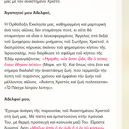
μας μέ τόν ἀναστημένο Χριστό.
Ἀγαπητοί μου Ἀδελφοί,
Ἡ Ὀρθόδοξη Ἐκκλησία μας, καθημαγμένη καί μαρτυρική
ἀνά τούς αἰῶνες δέν σταμάτησε ποτέ, κι οὔτε θά
σταματήσει νά εἶναι ὁ λευκοφορεμένος Ἄγγελος στά δεξιά
τοῦ ζωηφόρου ἐκείνου μνήματος τοῦ Σωτῆρος Χριστοῦ, ὁ
διαπρύσιος κήρυκας ἐκείνου τοῦ φημισμένου κήπου τῆς
Ἰερουσαλήμ, πού διόρθωσε τό σφάλμα τοῦ κήπου τῆς
Ἐδέμ κραυγάζοντας:
«Ἠγέρθη, οὔκ ἔστιν ᾧδε, ἴδε ὁ τόπος
ὅπου ἔθηκαν αὐτόν»
(Μαρκ. ιστ 6). Καί ὅπως τότε ἔτσι καί
σήμερα διαλαλεῖ τήν ἀναστάσιμη ζωή, πού τερματίζει τήν
λύπη τοῦ παρόντος χρόνου καί ἐμφαίνει τήν ζωήν τοῦ
μέλλοντος αἰῶνος. «Ἀνέστη Χριστός καί ζωή πολιτεύεται».
«Ὦ Πάσχα λύτρον λύπης».
Ἀδελφοί μου,
Ἔχουμε ἀνάγκη τῆς παρουσίας τοῦ Ἀναστημένου Χριστοῦ
στή ζωή μας. Μέ πίστη καί ἐμπιστοσύνη στήν πρόνοιά
Του, μέ θερμή προσευχή καί κοινωνία μαζί Του. Εἴμαστε
δυνατοί, διότι
«Μείζων ἐστίν ὁ ἐν ὑμῖν ἤ ὁ ἐν τῷ κόσμῳ».