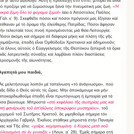
καί γι’ αὐτό ἀξιόλογο. Αὐτή ἡ προσευχή στό σπίτι, μπορεῖ νά εἶναι
τό προζύμι γιά νά ζυμώσουμε ξανά τήν πνευματική μας ζωή.
«Ἡ
μικρά ζύμη ὅλο τό φύραμα ζυμοῖ»
λέει ὁ Ἀπόστολος Παῦλος
(Γαλ. ε΄ 9). Σκεφθεῖτε πόσοι καί πόσοι πρόγονοί μας ἔζησαν καί
πέθαναν μέ τό ὅραμα τῆς ἐλεύθερης Πατρίδας; Πόσοι ἄφησαν
τήν τελευταία τους πνοή προσμένοντας μιά θεία Λειτουργία;
Πόσοι ἀκόμη καί σήμερα σέ διάφορα μήκη καί πλάτη τῆς γῆς
χειμάζονται, ἐπειδή εἶναι Ὀρθόδοξοι Χριστιανοί καί ἀδημονοῦν;
Γιά ὅλους αὐτούς ὁ Εὐαγγελισμός τῆς Θεοτόκου ξεπερνᾶ τά ὅρια
μιᾶς λατρευτικῆς σύναξης καί λαμβάνει πλέον διαστάσεις
προσμονῆς τῆς αἰωνιότητας.
Ἀγαπητά μου παιδιά,
Ἄς μελετήσουμε λοιπόν μέ ταπείνωση «τό ἀνάγνωσμα», πού
μᾶς δίδει ὁ Θεός αὐτές τίς ὧρες. Μήν ἀποκάμουμε και μήν
ἀποκαρδιωθοῦμε ἐπειδή εἶναι πρωτόγνωρη ἡ ἐμπειρία γιά τά
ὅσα βιώνουμε. Μπροστά
«στό κεφάλαιο τῆς σωτηρίας μας καί
στή φανέρωση τοῦ ἀπ’αἰῶνος ἀποκρύφου μυστηρίου»,
τοῦ
ἐρχομοῦ τοῦ Σωτῆρος Χριστοῦ, ἄς μιμηθοῦμε σήμερα τόν
Ἀρχάγγελο Γαβριήλ. Ἐκεῖνος στάθηκε μπροστά στήν Παναγία
μας καί Τῆς εἶπε:
«χαῖρε, κεχαριτωμένη· ὁ Κύριος μετὰ σοῦ·
εὐλογημένη σὺ ἐν γυναιξίν.»
(Λουκ. α΄ 28). Ἐμεῖς σήμερα στή