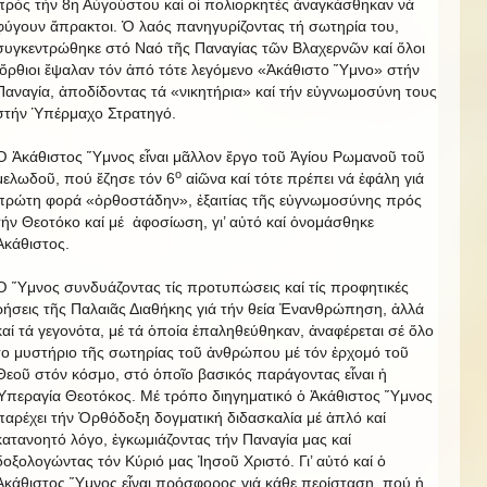
πρός τήν 8η Αὐγούστου καί οἱ πολιορκητές ἀναγκάσθηκαν νά
φύγουν ἄπρακτοι. Ὁ λαός πανηγυρίζοντας τή σωτηρία του,
συγκεντρώθηκε στό Ναό τῆς Παναγίας τῶν Βλαχερνῶν καί ὅλοι
ὄρθιοι ἔψαλαν τόν ἀπό τότε λεγόμενο «Ἀκάθιστο Ὕμνο» στήν
Παναγία, ἀποδίδοντας τά «νικητήρια» καί τήν εὐγνωμοσύνη τους
στήν Ὑπέρμαχο Στρατηγό.
Ὁ Ἀκάθιστος Ὕμνος εἶναι μᾶλλον ἔργο τοῦ Ἁγίου Ρωμανοῦ τοῦ
ο
μελωδοῦ, πού ἔζησε τόν 6
αἰῶνα καί τότε πρέπει νά ἐφάλη γιά
πρώτη φορά «ὀρθοστάδην», ἐξαιτίας τῆς εὐγνωμοσύνης πρός
τήν Θεοτόκο καί μέ ἀφοσίωση, γι’ αὐτό καί ὀνομάσθηκε
Ἀκάθιστος.
Ὁ Ὕμνος συνδυάζοντας τίς προτυπώσεις καί τίς προφητικές
ρήσεις τῆς Παλαιᾶς Διαθήκης γιά τήν θεία Ἐνανθρώπηση, ἀλλά
καί τά γεγονότα, μέ τά ὁποία ἐπαληθεύθηκαν, ἀναφέρεται σέ ὅλο
το μυστήριο τῆς σωτηρίας τοῦ ἀνθρώπου μέ τόν ἐρχομό τοῦ
Θεοῦ στόν κόσμο, στό ὁποῖο βασικός παράγοντας εἶναι ἡ
Ὑπεραγία Θεοτόκος. Μέ τρόπο διηγηματικό ὁ Ἀκάθιστος Ὕμνος
παρέχει τήν Ὀρθόδοξη δογματική διδασκαλία μέ ἁπλό καί
κατανοητό λόγο, ἐγκωμιάζοντας τήν Παναγία μας καί
δοξολογώντας τόν Κύριό μας Ἰησοῦ Χριστό. Γι’ αὐτό καί ὁ
Ἀκάθιστος Ὕμνος εἶναι πρόσφορος γιά κάθε περίσταση, πού ἡ