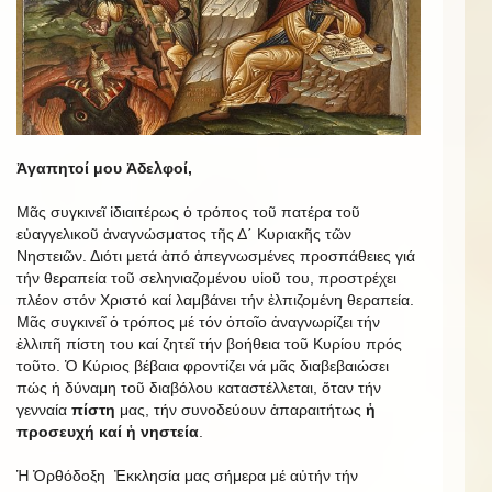
Ἀγαπητοί μου Ἀδελφοί,
Μᾶς συγκινεῖ ἰδιαιτέρως ὁ τρόπος τοῦ πατέρα τοῦ
εὐαγγελικοῦ ἀναγνώσματος τῆς Δ΄ Κυριακῆς τῶν
Νηστειῶν. Διότι μετά ἀπό ἀπεγνωσμένες προσπάθειες γιά
τήν θεραπεία τοῦ σεληνιαζομένου υἱοῦ του, προστρέχει
πλέον στόν Χριστό καί λαμβάνει τήν ἐλπιζομένη θεραπεία.
Μᾶς συγκινεῖ ὁ τρόπος μέ τόν ὁποῖο ἀναγνωρίζει τήν
ἐλλιπῆ πίστη του καί ζητεῖ τήν βοήθεια τοῦ Κυρίου πρός
τοῦτο. Ὁ Κύριος βέβαια φροντίζει νά μᾶς διαβεβαιώσει
πώς ἡ δύναμη τοῦ διαβόλου καταστέλλεται, ὅταν τήν
γενναία
πίστη
μας, τήν συνοδεύουν ἀπαραιτήτως
ἡ
προσευχή καί ἡ νηστεία
.
Ἡ Ὀρθόδοξη Ἐκκλησία μας σήμερα μέ αὐτήν τήν