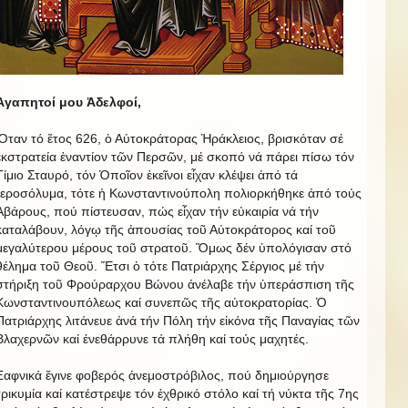
Ἀγαπητοί μου Ἀδελφοί,
Ὅταν τό ἔτος 626, ὁ Αὐτοκράτορας Ἡράκλειος, βρισκόταν σέ
ἐκστρατεία ἐναντίον τῶν Περσῶν, μέ σκοπό νά πάρει πίσω τόν
Τίμιο Σταυρό, τόν Ὁποῖον ἐκεῖνοι εἶχαν κλέψει ἀπό τά
Ἱεροσόλυμα, τότε ἡ Κωνσταντινούπολη πολιορκήθηκε ἀπό τούς
Ἀβάρους, πού πίστευσαν, πώς εἶχαν τήν εὐκαιρία νά τήν
καταλάβουν, λόγῳ τῆς ἀπουσίας τοῦ Αὐτοκράτορος καί τοῦ
μεγαλύτερου μέρους τοῦ στρατοῦ. Ὅμως δέν ὑπολόγισαν στό
θέλημα τοῦ Θεοῦ. Ἔτσι ὁ τότε Πατριάρχης Σέργιος μέ τήν
στήριξη τοῦ Φρούραρχου Βώνου ἀνέλαβε τήν ὑπεράσπιση τῆς
Κωνσταντινουπόλεως καί συνεπῶς τῆς αὐτοκρατορίας. Ὁ
Πατριάρχης λιτάνευε ἀνά τήν Πόλη τήν εἰκόνα τῆς Παναγίας τῶν
Βλαχερνῶν καί ἐνεθάρρυνε τά πλήθη καί τούς μαχητές.
Ξαφνικά ἔγινε φοβερός ἀνεμοστρόβιλος, πού δημιούργησε
τρικυμία καί κατέστρεψε τόν ἐχθρικό στόλο καί τή νύκτα τῆς 7ης