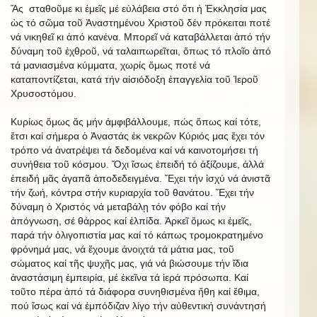
Ἄς σταθοῦμε κι ἐμεῖς μέ εὐλάβεια στό ὅτι ἡ Ἐκκλησία μας
ὡς τό σῶμα τοῦ Ἀναστημένου Χριστοῦ δέν πρόκειται ποτέ
νά νικηθεῖ κι ἀπό κανένα. Μπορεῖ νά καταβάλλεται ἀπό τήν
δύναμη τοῦ ἐχθροῦ, νά ταλαιπωρεῖται, ὅπως τό πλοῖο ἀπό
τά μανιασμένα κύμματα, χωρίς ὅμως ποτέ νά
καταποντίζεται, κατά τήν αἰσιόδοξη ἐπαγγελία τοῦ Ἱεροῦ
Χρυσοστόμου.
Κυρίως ὅμως ἄς μήν ἀμφιβάλλουμε, πώς ὅπως καί τότε,
ἔτσι καί σήμερα ὁ Ἀναστάς ἐκ νεκρῶν Κύριός μας ἔχει τόν
τρόπο νά ἀνατρέψει τά δεδομένα καί νά καινοτομήσει τή
συνήθεια τοῦ κόσμου. Ὄχι ἴσως ἐπειδή τό ἀξίζουμε, ἀλλά
ἐπειδή μᾶς ἀγαπᾶ ἀποδεδειγμένα. Ἔχει τήν ἰσχύ νά ἀνιστᾶ
τήν ζωή, κόντρα στήν κυριαρχία τοῦ θανάτου. Ἔχει τήν
δύναμη ὁ Χριστός νά μεταβάλῃ τόν φόβο καί τήν
ἀπόγνωση, σέ θάρρος καί ἐλπίδα. Ἀρκεῖ ὅμως κι ἐμεῖς,
παρά τήν ὀλιγοπιστία μας καί τό κάπως τρομοκρατημένο
φρόνημά μας, νά ἔχουμε ἀνοιχτά τά μάτια μας, τοῦ
σώματος καί τῆς ψυχῆς μας, γιά νά βιώσουμε τήν ἴδια
ἀναστάσιμη ἐμπειρία, μέ ἐκεῖνα τά ἱερά πρόσωπα. Καί
τοῦτο πέρα ἀπό τά διάφορα συνηθισμένα ἤθη καί ἔθιμα,
πού ἴσως καί νά ἐμπόδιζαν λίγο τήν αὐθεντική συνάντησή