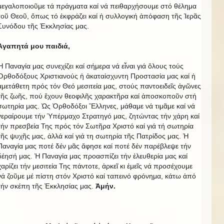
μεγαλοποιοῦμε τά πράγματα καί νά πειθαρχήσουμε στό θέλημα
τοῦ Θεοῦ, ὅπως τό ἐκφράζει καί ἡ συλλογική ἀπόφαση τῆς Ἱερᾶς
Συνόδου τῆς Ἐκκλησίας μας.
Ἀγαπητά μου παιδιά,
Ἡ Παναγία μας συνεχίζει καί σήμερα νά εἶναι γιά ὅλους τούς
Ὀρθοδόξους Χριστιανούς ἡ ἀκαταίσχυντη Προστασία μας καί ἡ
ἀμετάθετη πρός τόν Θεό μεσιτεία μας, στούς παντοειδεῖς ἀγῶνες
τῆς ζωῆς, πού ἔχουν θεοφιλῆς χαρακτῆρα καί ἀποσκοποῦν στή
σωτηρία μας. Ὡς Ὀρθοδόξοι Ἕλληνες, μάθαμε νά τιμᾶμε καί νά
γεραίρουμε τήν Ὑπέρμαχο Στρατηγό μας, ζητώντας τήν χάρη καί
τήν πρεσβεία Της πρός τόν Σωτῆρα Χριστό καί γιά τή σωτηρία
τῆς ψυχῆς μας, ἀλλά καί γιά τη σωτηρία τῆς Πατρίδος μας. Ἡ
Παναγία μας ποτέ δέν μᾶς ἄφησε καί ποτέ δέν παρέβλεψε τήν
δέησή μας. Ἡ Παναγία μας προασπίζει τήν ἐλευθερία μας καί
χαρίζει τήν μεσιτεία Της πάντοτε, ἀρκεῖ κι ἐμεῖς νά προσέχουμε
νά ζοῦμε μέ πίστη στόν Χριστό καί ταπεινό φρόνημα, κάτω ἀπό
τήν σκέπη τῆς Ἐκκλησίας μας.
Ἀμήν.