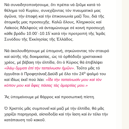
Νά συνειδητοποιήσουμε, ὅτι πρέπει νά ζοῦμε κατά τό
θέλημα τοῦ Κυρίου, συνεχίζοντας τόν πνευματικό μας
ἀγῶνα, τήν ἐπαφή καί τήν ἐπικοινωνία μαζί Του, διά τῆς
ἀτομικῆς μας προσευχῆς. Καλῶ ὅλους, Κληρικούς καί
Λαϊκούς Ἀδελφούς νά ἀνταμώνουμε σέ κοινή προσευχή
κάθε βράδυ 10.00΄-10.15΄κατά τήν προτροπή τῆς Ἱερᾶς
Συνόδου τῆς Ἐκκλησίας τῆς Ἑλλάδος.
Νά ἀκολουθήσουμε μέ ὑπομονή, σηκώνοντας τόν σταυρό
καί αὐτῆς τῆς δοκιμασίας, ὡς τό ὀρθόδοξο χριστιανικό
χρέος, μέ βέβαιη τήν ἐλπίδα, ὅτι ὁ Κύριος θά ἐπιβλέψει
«ἱλέῳ ὄμματι ἐπί τήν ταπείνωσιν ἡμῶν»
. Τοῦτο μᾶς τό
ο
ἐγγυᾶται ὁ Προφητάναξ Δαϋίδ μέ ὅλο τόν 24
ψαλμό του
καί ἰδίως ἐκεῖ πού λέει:
«ἴδε τὴν ταπείνωσίν μου καὶ τὸν
κόπον μου καὶ ἄφες πάσας τὰς ἁμαρτίας μου.»
Ἄς ὑπομείνουμε μέ θάρρος καί προσωπική πίστη.
Ὁ Χριστός μᾶς συμπονεῖ καί μαζί μέ τήν ἐλπίδα, θά μᾶς
χαρίζει παρηγοριά, αἰσιοδοξία καί τήν ἴαση καί ἐν τέλει τήν
κατάπαυση τοῦ κακοῦ.