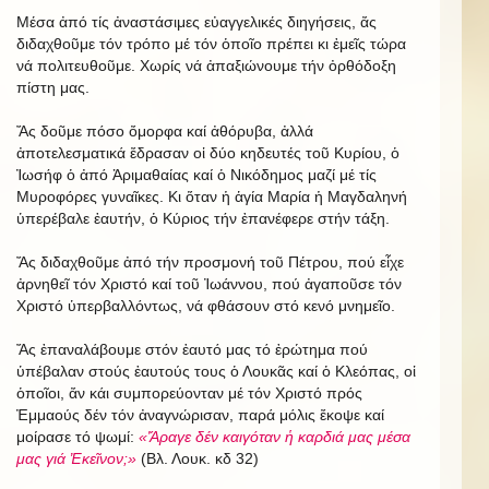
Μέσα ἀπό τίς ἀναστάσιμες εὐαγγελικές διηγήσεις, ἄς
διδαχθοῦμε τόν τρόπο μέ τόν ὁποῖο πρέπει κι ἐμεῖς τώρα
νά πολιτευθοῦμε. Χωρίς νά ἀπαξιώνουμε τήν ὀρθόδοξη
πίστη μας.
Ἄς δοῦμε πόσο ὄμορφα καί ἀθόρυβα, ἀλλά
ἀποτελεσματικά ἔδρασαν οἱ δύο κηδευτές τοῦ Κυρίου, ὁ
Ἰωσήφ ὁ ἀπό Ἀριμαθαίας καί ὁ Νικόδημος μαζί μέ τίς
Μυροφόρες γυναῖκες. Κι ὅταν ἡ ἁγία Μαρία ἡ Μαγδαληνή
ὑπερέβαλε ἑαυτήν, ὁ Κύριος τήν ἐπανέφερε στήν τάξη.
Ἄς διδαχθοῦμε ἀπό τήν προσμονή τοῦ Πέτρου, πού εἶχε
ἀρνηθεῖ τόν Χριστό καί τοῦ Ἰωάννου, πού ἀγαποῦσε τόν
Χριστό ὑπερβαλλόντως, νά φθάσουν στό κενό μνημεῖο.
Ἄς ἐπαναλάβουμε στόν ἑαυτό μας τό ἐρώτημα πού
ὑπέβαλαν στούς ἑαυτούς τους ὁ Λουκᾶς καί ὁ Κλεόπας, οἱ
ὁποῖοι, ἄν κάι συμπορεύονταν μέ τόν Χριστό πρός
Ἐμμαούς δέν τόν ἀναγνώρισαν, παρά μόλις ἔκοψε καί
μοίρασε τό ψωμί:
«Ἄραγε δέν καιγόταν ἡ καρδιά μας μέσα
μας γιά Ἐκεῖνον;»
(Βλ. Λουκ. κδ 32)