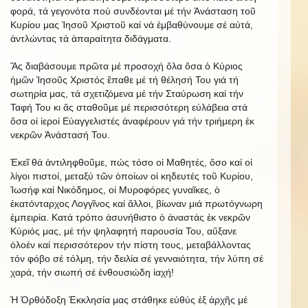
φορά, τά γεγονότα πού συνδέονται μέ τήν Ἀνάσταση τοῦ
Κυρίου μας Ἰησοῦ Χριστοῦ καί νά ἐμβαθύνουμε σέ αὐτά,
ἀντλώντας τά ἀπαραίτητα διδάγματα.
Ἄς διαβάσουμε πρῶτα μέ προσοχή ὅλα ὅσα ὁ Κύριος
ἡμῶν Ἰησοῦς Χριστός ἔπαθε μέ τή θέλησή Του γιά τή
σωτηρία μας, τά σχετιζόμενα μέ τήν Σταύρωση καί τήν
Ταφή Του κι ἄς σταθοῦμε μέ περισσότερη εὐλάβεια στά
ὅσα οἱ ἱεροί Εὐαγγελιστές ἀναφέρουν γιά τήν τριήμερη ἐκ
νεκρῶν Ἀνάστασή Του.
Ἐκεῖ θά ἀντιληφθοῦμε, πώς τόσο οἱ Μαθητές, ὅσο καί οἱ
λίγοι πιστοί, μεταξύ τῶν ὁποίων οἱ κηδευτές τοῦ Κυρίου,
Ἰωσήφ καί Νικόδημος, οἱ Μυροφόρες γυναῖκες, ὁ
ἑκατόνταρχος Λογγῖνος καί ἄλλοι, βίωναν μιά πρωτόγνωρη
ἐμπειρία. Κατά τρόπο ἀσυνήθιστο ὁ ἀναστάς ἐκ νεκρῶν
Κύριός μας, μέ τήν ψηλαφητή παρουσία Του, αὔξανε
ὁλοέν καί περισσότερον τήν πίστη τους, μεταβάλλοντας
τόν φόβο σέ τόλμη, τήν δειλία σέ γενναιότητα, τήν λύπη σέ
χαρά, τήν σιωπή σέ ἐνθουσιώδη ἰαχή!
Ἡ Ὀρθόδοξη Ἐκκλησία μας στάθηκε εὐθύς ἐξ ἀρχῆς μέ