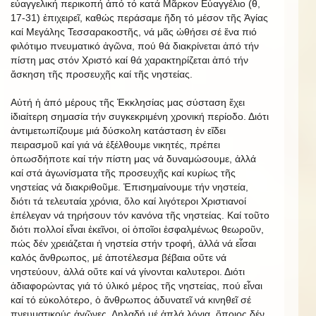
εὐαγγελική περικοπή ἀπό τό κατά Μᾶρκον Εὐαγγέλιο (θ,
17-31) ἐπιχειρεῖ, καθώς περάσαμε ἤδη τό μέσον τῆς Ἁγίας
καί Μεγάλης Τεσσαρακοστῆς, νά μᾶς ὠθήσει σέ ἕνα πιό
φιλότιμο πνευματικό ἀγῶνα, πού θά διακρίνεται ἀπό τήν
πίστη μας στόν Χριστό καί θά χαρακτηρίζεται ἀπό τήν
ἄσκηση τῆς προσευχῆς καί τῆς νηστείας.
Αὐτή ἡ ἀπό μέρους τῆς Ἐκκλησίας μας σύσταση ἔχει
ἰδιαίτερη σημασία τήν συγκεκριμένη χρονική περίοδο. Διότι
ἀντιμετωπίζουμε μιά δύσκολη κατάσταση ἐν εἴδει
πειρασμοῦ καί γιά νά ἐξέλθουμε νικητές, πρέπει
ὁπωσδήποτε καί τήν πίστη μας νά δυναμώσουμε, ἀλλά
καί στά ἀγωνίσματα τῆς προσευχῆς καί κυρίως τῆς
νηστείας νά διακριθοῦμε. Ἐπισημαίνουμε τήν νηστεία,
διότι τά τελευταία χρόνια, ὅλο καί λιγότεροι Χριστιανοί
ἐπέλεγαν νά τηρήσουν τόν κανόνα τῆς νηστείας. Καί τοῦτο
διότι πολλοί εἶναι ἐκεῖνοι, οἱ ὁποῖοι ἐσφαλμένως θεωροῦν,
πώς δέν χρειάζεται ἡ νηστεία στήν τροφή, ἀλλά νά εἶσαι
καλός ἄνθρωπος, μέ ἀποτέλεσμα βέβαια οὔτε νά
νηστεύουν, ἀλλά οὔτε καί νά γίνονται καλυτεροι. Διότι
ἀδιαφορώντας γιά τό ὑλικό μέρος τῆς νηστείας, πού εἶναι
καί τό εὐκολότερο, ὁ ἄνθρωπος ἀδυνατεῖ νά κινηθεῖ σέ
πνευματικούς ἀγῶνες. Δηλαδή μέ ἁπλά λόγια, ὅποιος δέν