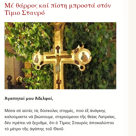
Μέ θάρρος καί πίστη μπροστά στόν
Τίμιο Σταυρό
Ἀγαπητοί μου Ἀδελφοί,
Μέσα σέ αὐτές τίς δύσκολες στιγμές, πού ἐξ ἀνάγκης
καλούμαστε νά βιώσουμε, στερούμενοι τῆς θείας Λατρείας,
δέν πρέπει νά ξεχνᾶμε, ὅτι ὁ Τίμιος Σταυρός ἀποκαλύπτει
τό μέτρο τῆς ἀγάπης τοῦ Θεοῦ.