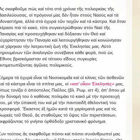
Ἄς σκεφθοῦμε πώς καί τότε στά χρόνια τῆς πολιορκίας τῆς
Βασιλεύουσας, οἱ πρόγονοί μας δέν ἦταν στούς Ναούς καί τά
Μοναστήρια, ἀλλά στά ὀχυρά τῶν τειχῶν καί τά κάστρα. Καί ὅταν
πέρασε πιά τό κακό, τότε συγκεντρώθηκαν στόν Ναό τῆς
Παναγίας καί προσευχήθηκαν καί δόξασαν τόν Θεό καί
εὐχαρίστησαν τήν Παναγία καί λειτουργήθηκαν καί κοινώνησαν
καί χάρηκαν τήν λατρευτική ζωή τῆς Ἐκκλησίας μας. Αὐτό
τηρουμένων τῶν ἀναλογιῶν συνέβαινε κάθε φορά, πού ὡς
Ἔθνος βρισκόμασταν σέ τέτοιου εἴδους συγκυρίες
ἀντιμετωπίζοντας ἀγῶνες πολεμικούς.
Σήμερα τά ὀχυρά εἶναι τά Νοσοκομεῖα καί οἱ κλίνες τῶν ἀσθενῶν
καί τά κάστρα εἶναι τά σπίτια μας, οἱ
«κατ’ οἶκον Ἐκκλησίες»
μας,
ὅπως τονίζει ὁ ἀπόστολος Παῦλος (βλ. Ρωμ. ιστ 4), ἀπ’ ὅπου μέ
τήν δύναμή του ὁ καθένας πολεμάει τό κακό μέ τήν προσευχή
του, μέ τήν ὑπακοή του καί μέ τήν παντοειδῆ ἐθελοντική του
προσφορά. Ἕκαστος ἐξ ἡμῶν κατά τά χαρίσματά μας καί τίς
δωρεές τοῦ Θεοῦ, ἄς σταθοῦμες τό ὕψος τῶν περιστάσεων,
ἐκφράζοντας τό γνήσιο ὀρθόδοξο χριστιανικό φρόνημα.
Συν τούτοις ἄς σκεφθοῦμε πόσοι καί πόσοι συνάνθρωποί μας