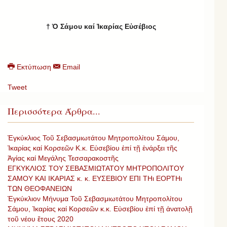
†
Ὁ Σάμου καί Ἰκαρίας Εὐσέβιος
Εκτύπωση
Email
Tweet
Περισσότερα Άρθρα...
Ἐγκύκλιος Τοῦ Σεβασμιωτάτου Μητροπολίτου Σάμου,
Ἰκαρίας καί Κορσεῶν Κ.κ. Εὐσεβίου ἐπί τῇ ἐνάρξει τῆς
Ἁγίας καί Μεγάλης Τεσσαρακοστῆς
ΕΓΚΥΚΛΙΟΣ ΤΟΥ ΣΕΒΑΣΜΙΩΤΑΤΟΥ ΜΗΤΡΟΠΟΛΙΤΟΥ
ΣΑΜΟΥ ΚΑΙ ΙΚΑΡΙΑΣ κ. κ. ΕΥΣΕΒΙΟΥ ΕΠΙ ΤΗι ΕΟΡΤΗι
ΤΩΝ ΘΕΟΦΑΝΕΙΩΝ
Ἐγκύκλιον Μήνυμα Τοῦ Σεβασμιωτάτου Μητροπολίτου
Σάμου, Ἰκαρίας καί Κορσεῶν κ.κ. Εὐσεβίου ἐπί τῇ ἀνατολῇ
τοῦ νέου ἔτους 2020