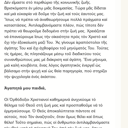
Δέν εἴμαστε στό περιθώριο τῆς κοινωνικῆς ζωῆς.
Βρισκόμαστε ἐν μέσῳ μιᾶς δοκιμασίας. Τώρα μᾶς δίδεται
καί μιά εὐκαιρία νά δοῦμε τήν ζωή καί τούς ἑαυτούς μας.
Ἴσως νά πρέπει νά ἀναθεωρήσουμε πολλά πράγματα καί
καταστάσεις. Ἀντιλαμβανόμαστε πλέον, πώς τίποτε δέν
πρέπει νά θεωροῦμε δεδομένο στήν ζωή μας. Χρειάζεται
νά ἐπανεύρουμε ἴσως τήν οἰκειότητα πρός τόν Χριστό καί
ὄχι τήν ἐξοικείωση μαζί Του. Ἄς γίνουμε ἱεραπόστολοι τῆς
ἀγάπης Του καί ὄχι ἀχθοφόροι τοῦ μηνύματός Του. Τούτες
τίς ἡμέρες, ἄς πλησιάζουμε μέσῳ τοῦ διαδικτύου τούς
συνανθρώπους μας μέ διάκριση καί ἀγάπη. Ἕνα μήνυμα,
μιά καλή κουβέντα, ἕνας λόγος ἀγαπητικός ἐνεργεῖ ὡς
βάλσαμο στήν ψυχή καί ὡς θεία παρηγορία, πού στηρίζει
τήν ψυχολογία ἑνός ἑκάστου.
Ἀγαπητά μου παιδιά,
Οἱ Ὀρθόδοξοι Χριστιανοί καθημερινά ἀνιχνεύομε τό
θέλημα τοῦ Θεοῦ στή ζωή μας καί προσπαθοῦμε νά τό
ἑρμηνεύσουμε. Ὁ Θεός ἀποκαλύπτεται πάντοτε σέ
αὐτούς, πού Τόν ἀναζητοῦν, ὅταν ὅμως θέλει καί ὅπως
θέλει! Τοῦτο σημαίνει, πώς οἱ ἄνθρωποι ἀντιλαμβανόμαστε
τόν Θεό μετά τό πέρασμά Του ἀπό τήν ζωή μας, ὅπως