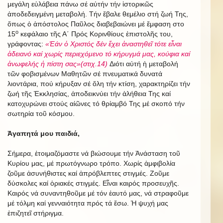
μεγάλη εὐλάβεια πάνω σέ αὐτήν τήν ἱστορικῶς
ἀποδεδειγμένη μεταβολή. Τήν ἔβαλε θεμέλιο στή ζωή Της,
ὅπως ὁ ἀπόστολος Παῦλος διαβεβαιώνει μέ ἔμφαση στο
ο
15
κεφάλαιο τῆς Α΄ Πρός Κορινθίους ἐπιστολῆς του,
γράφοντας:
«Ἐάν ὁ Χριστός δέν ἔχει ἀναστηθεῖ τότε εἶναι
ἀδειανό καί χωρίς περιεχόμενο τό κήρυγμά μας, κούφια καί
ἀνωφελής ἡ πίστη σας»(στιχ.14)
Διότι αὐτή ἡ μεταβολή
τῶν φοβισμένων Μαθητῶν σέ πνευματικά δυνατά
λιοντάρια, πού κήρυξαν σέ ὅλη τήν κτίση, χαρακτηρίζει τήν
ζωή τῆς Ἐκκλησίας, ἀποδεικνύει τήν ἀλήθεια Της καί
κατοχυρώνει στούς αἰῶνες τό θρίαμβό Της μέ σκοπό τήν
σωτηρία τοῦ κόσμου.
Ἀγαπητά μου παιδιά,
Σήμερα, ἐτοιμαζόμαστε νά βιώσουμε τήν Ἀνάσταση τοῦ
Κυρίου μας, μέ πρωτόγνωρο τρόπο. Χωρίς ἀμφιβολία
ζοῦμε ἀσυνήθιστες καί ἀπρόβλεπτες στιγμές. Ζοῦμε
δύσκολες καί ὁριακές στιγμές. Εἶναι καιρός προσευχῆς.
Καιρός νά συναντηθοῦμε μέ τόν ἑαυτό μας, νά στραφοῦμε
μέ τόλμη καί γενναιότητα πρός τά ἔσω. Ἡ ψυχή μας
ἐπιζητεῖ στήριγμα.