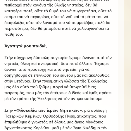
πειθαρχεῖ στόν κανόνα τῆς ὑλικῆς νηστείας, δέν θά
καταφέρει ποτέ, οὔτε τό θυμό του νά συγκρατήσει, οὔτε τό
στόμα του νά περιορίσει, οὔτε τό νοῦ καί τά μάτια του νά
διαφυλάξει, οὔτε τόν λογισμό του νά συμμαζέψει, πολύ δέ
περισσότερο, δέν θά μπορέσει ποτέ νά χαλιναγωγήσει τά
πάθη του.
Ἀγαπητά μου παιδιά,
Στήν σύγχρονη δύσκολη συγκυρία ἔχουμε ἀνάγκη ἀπό τήν
νηστεία, ὑλική καί πνευματική, ὅσο ποτέ ἄλλοτε. Ἔχουμε
ἀνάγκη ἀπό προσευχή καί ἀπό νηστεία, γιά νά
ὁδηγηθοῦμε σέ ἐπίγνωση τοῦ ἑαυτοῦ μας καί ἀκολούθως
στήν μετάνοια. Στήν πνευματική γλῶσσα τῆς Ἐκκλησίας
μας ὅλο αὐτό πού ζοῦμε μπορεῖ νά θεωρηθεῖ ἕνας
πειρασμός, που μᾶς τόν ἐπέτρεψε ὁ Θεός καί ἐμεῖς πρέπει
μέ τόν τρόπο τῆς Ἐκκλησίας νά τόν ἀντιμετωπίσουμε.
Στήν
«Φιλοκαλία τῶν ἱερῶν Νηπτικῶν»
, μιά συλλογή
Πατερικῶν Κειμένων Ὀρθόδοξης Πνευματικότητας, πού
ἐπιμελήθηκε ὁ γνωστός σέ ὅλους μας ἅγιος Μακάριος
Ἀρχιεπίσκοπος Κορίνθου μαζί μέ τόν Ἅγιο Νικόδημο τόν