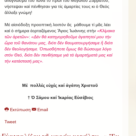
ἀνάγνωσμα τοῦ Ἰωνᾶ τό πρωϊ τοῦ Μεγάλου Σαββάτου,
νήστεψαν καί πένθησαν για τίς ἁμαρτίες τους κι ὁ Θεός
ἄλλαξε γνώμη!
Μέ αἰσιόδοξη προοπτική λοιπόν ἄς μάθουμε τί μᾶς λέει
καί ὁ σήμερα ἑορταζόμενος Ἅγιος Ἰωάννης στήν
«Κλίμακα
τῶν ἀρετῶν»
:
«Δέν θά κατηγορηθοῦμε ἀγαπητοί μου τήν
ὥρα τοῦ θανάτου μας, διότι δέν θαυματουργήσαμε ἤ διότι
δέν θεολογήσαμε. Ὁπωσδήποτε ὅμως θά δώσουμε λόγο
στόν Θεό, διότι δέν πενθήσαμε γιά τά ἁμαρτήματά μας καί
τήν κατάστασή μας».
Μέ πολλές εὐχές καί ἀγάπη Χριστοῦ
†
Ὁ Σάμου καί Ἰκaρίας Εὐσέβιος
Εκτύπωση
Email
Tweet
«Εὐαγγελίζου γῆ χαράν μεγάλην...» Ἔν