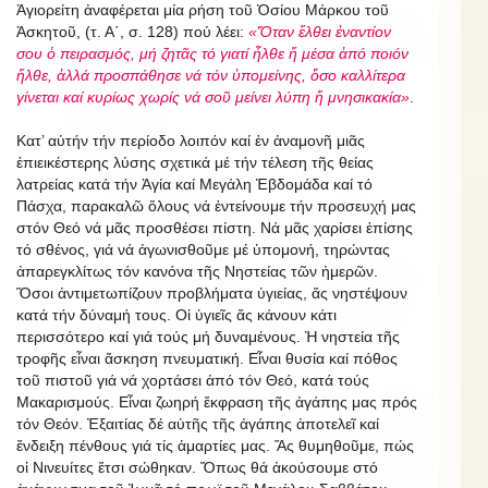
Ἁγιορείτη ἀναφέρεται μία ρήση τοῦ Ὁσίου Μάρκου τοῦ
Ἀσκητοῦ, (τ. Α΄, σ. 128) πού λέει:
«Ὅταν ἔλθει ἐναντίον
σου ὁ πειρασμός, μή ζητᾶς τό γιατί ἦλθε ἤ μέσα ἀπό ποιόν
ἤλθε, ἀλλά προσπάθησε νά τόν ὑπομείνης, ὅσο καλλίτερα
γίνεται καί κυρίως χωρίς νά σοῦ μείνει λύπη ἤ μνησικακία»
.
Κατ’ αὐτήν τήν περίοδο λοιπόν καί ἐν ἀναμονῆ μιᾶς
ἐπιεικέστερης λύσης σχετικά μέ τήν τέλεση τῆς θείας
λατρείας κατά τήν Ἁγία καί Μεγάλη Ἑβδομάδα καί τό
Πάσχα, παρακαλῶ ὅλους νά ἐντείνουμε τήν προσευχή μας
στόν Θεό νά μᾶς προσθέσει πίστη. Νά μᾶς χαρίσει ἐπίσης
τό σθένος, γιά νά ἀγωνισθοῦμε μέ ὑπομονή, τηρώντας
ἀπαρεγκλίτως τόν κανόνα τῆς Νηστείας τῶν ἡμερῶν.
Ὅσοι ἀντιμετωπίζουν προβλήματα ὑγιείας, ἄς νηστέψουν
κατά τήν δύναμή τους. Οἱ ὑγιεῖς ἄς κάνουν κάτι
περισσότερο καί γιά τούς μή δυναμένους. Ἡ νηστεία τῆς
τροφῆς εἶναι ἄσκηση πνευματική. Εἶναι θυσία καί πόθος
τοῦ πιστοῦ γιά νά χορτάσει ἀπό τόν Θεό, κατά τούς
Μακαρισμούς. Εἶναι ζωηρή ἔκφραση τῆς ἀγάπης μας πρός
τόν Θεόν. Ἐξαιτίας δέ αὐτῆς τῆς ἀγάπης ἀποτελεῖ καί
ἔνδειξη πένθους γιά τίς ἁμαρτίες μας. Ἄς θυμηθοῦμε, πώς
οἱ Νινευίτες ἔτσι σώθηκαν. Ὅπως θά ἀκούσουμε στό