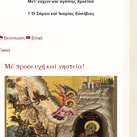
Μετ’ εὐχῶν καί ἀγάπης Χριστοῦ
† Ὁ Σάμου καί Ἰκαρίας Εὐσέβιος
Εκτύπωση
Email
Tweet
Μέ προσευχή καί νηστεία!