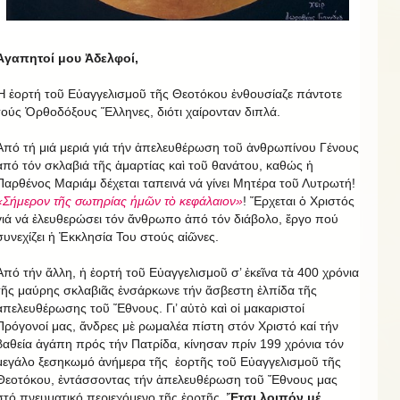
Ἀγαπητοί μου Ἀδελφοί,
Ἡ ἑορτή τοῦ Εὐαγγελισμοῦ τῆς Θεοτόκου ἐνθουσίαζε πάντοτε
τούς Ὀρθοδόξους Ἕλληνες, διότι χαίρονταν διπλά.
Ἀπό τή μιά μεριά γιά τήν ἀπελευθέρωση τοῦ ἀνθρωπίνου Γένους
ἀπό τόν σκλαβιά τῆς ἁμαρτίας καὶ τοῦ θανάτου, καθώς ἡ
Παρθένος Μαριάμ δέχεται ταπεινά νά γίνει Μητέρα τοῦ Λυτρωτή!
«Σήμερον τῆς σωτηρίας ἡμῶν τὸ κεφάλαιον»
! Ἔρχεται ὁ Χριστός
γιά νά ἐλευθερώσει τόν ἄνθρωπο ἀπό τόν διάβολο, ἔργο πού
συνεχίζει ἡ Ἐκκλησία Του στούς αἰῶνες.
Ἀπό τήν ἄλλη, ἡ ἑορτή τοῦ Εὐαγγελισμοῦ σ’ ἐκεῖνα τὰ 400 χρόνια
τῆς μαύρης σκλαβιᾶς ἐνσάρκωνε τήν ἄσβεστη ἐλπίδα τῆς
ἀπελευθέρωσης τοῦ Ἔθνους. Γι’ αὐτὸ καὶ οἱ μακαριστοί
Πρόγονοί μας, ἄνδρες μὲ ρωμαλέα πίστη στόν Χριστό καί τήν
βαθεία ἀγάπη πρός τήν Πατρίδα, κίνησαν πρίν 199 χρόνια τόν
μεγάλο ξεσηκωμό ἀνήμερα τῆς ἑορτῆς τοῦ Εὐαγγελισμοῦ τῆς
Θεοτόκου, ἐντάσσοντας τήν ἀπελευθέρωση τοῦ Ἔθνους μας
στό πνευματικό περιεχόμενο τῆς ἑορτῆς.
Ἔτσι λοιπόν μέ