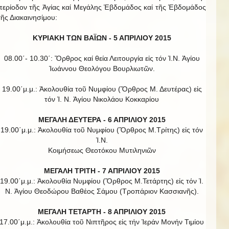
περίοδον τῆς Ἁγίας καί Μεγάλης Ἑβδομάδος καί τῆς Ἑβδομάδος
τῆς Διακαινησίμου:
ΚΥΡΙΑΚΗ ΤΩΝ ΒΑΪΩΝ -
5 ΑΠΡΙΛΙΟΥ 2015
08.00΄- 10.30΄: Ὄρθρος καί θεία Λειτουργία εἰς τόν Ἱ.Ν. Ἁγίου
Ἰωάννου Θεολόγου Βουρλιωτῶν.
19.00΄μ.μ.: Ἀκολουθία τοῦ Νυμφίου (Ὄρθρος Μ. Δευτέρας) εἰς
τόν Ἱ. Ν. Ἁγίου Νικολάου Κοκκαρίου
ΜΕΓΑΛΗ ΔΕΥΤΕΡΑ - 6 ΑΠΡΙΛΙΟΥ 2015
19.00΄μ.μ.: Ἀκολουθία τοῦ Νυμφίου (Ὄρθρος Μ.Τρίτης) εἰς τόν
Ἱ.Ν.
Κοιμήσεως Θεοτόκου Μυτιληνιῶν
ΜΕΓΑΛΗ ΤΡΙΤΗ - 7 ΑΠΡΙΛΙΟΥ 2015
19.00΄μ.μ.: Ἀκολουθία Νυμφίου (Ὄρθρος Μ.Τετάρτης) εἰς τόν Ἱ.
Ν. Ἁγίου Θεοδώρου Βαθέος Σάμου (Τροπάριον Κασσιανῆς).
ΜΕΓΑΛΗ ΤΕΤΑΡΤΗ - 8 ΑΠΡΙΛΙΟΥ 2015
17.00΄μ.μ.: Ἀκολουθία τοῦ Νιπτῆρος εἰς τήν Ἱεράν Μονήν Τιμίου