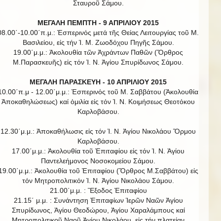
Σταυροῦ Σάμου.
ΜΕΓΑΛΗ ΠΕΜΠΤΗ - 9 ΑΠΡΙΛΙΟΥ 2015
08.00΄-10.00΄π.μ.: Ἑσπερινός μετά τῆς Θείας Λειτουργίας τοῦ Μ.
Βασιλείου, εἰς τήν Ἱ. Μ. Ζωοδόχου Πηγῆς Σάμου.
19.00΄μ.μ.: Ἀκολουθία τῶν Ἀχράντων Παθῶν (Ὄρθρος
Μ.Παρασκευῆς) εἰς τόν Ἱ. Ν. Ἁγίου Σπυρίδωνος Σάμου.
ΜΕΓΑΛΗ ΠΑΡΑΣΚΕΥΗ - 10 ΑΠΡΙΛΙΟΥ 2015
10.00΄π.μ - 12.00΄μ.μ.: Ἑσπερινός τοῦ Μ. Σαββάτου (Ἀκολουθία
Ἀποκαθηλώσεως) καί ὁμιλία εἰς τόν Ἱ. Ν. Κοιμήσεως Θεοτόκου
Καρλοβάσου.
12.30΄μ.μ.: Ἀποκαθήλωσις εἰς τόν Ἱ. Ν. Ἁγίου Νικολάου Ὅρμου
Καρλοβάσου.
17.00΄μ.μ.: Ἀκολουθία τοῦ Ἐπιταφίου εἰς τόν Ἱ. Ν. Ἁγίου
Παντελεήμονος Νοσοκομείου Σάμου.
19.00΄μ.μ.: Ἀκολουθία τοῦ Ἐπιταφίου (Ὄρθρος Μ.Σαββάτου) εἰς
τόν Μητροπολιτικόν Ἱ. Ν. Ἁγίου Νικολάου Σάμου.
21.00΄μ.μ. : Ἒξοδος Ἐπιταφίου
21.15΄ μ.μ. : Συνάντηση Ἐπιταφίων Ἱερῶν Ναῶν Ἀγίου
Σπυρίδωνος, Ἁγίου Θεοδώρου, Ἁγίου Χαραλάμπους καί
Μητροπολιτικοῦ Ναοῦ Ἁγίου Νικολάου, εἰς τήν πλατείαν