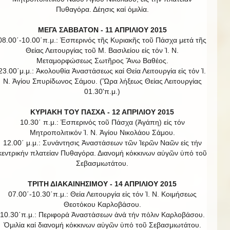
Πυθαγόρα. Δέησις καί ὁμιλία.
ΜΕΓΑ ΣΑΒΒΑΤΟΝ - 11 ΑΠΡΙΛΙΟΥ 2015
08.00΄-10.00΄π.μ.: Ἑσπερινός τῆς Κυριακῆς τοῦ Πάσχα μετά τῆς
Θείας Λειτουργίας τοῦ Μ. Βασιλείου εἰς τόν Ἱ. Ν.
Μεταμορφώσεως Σωτῆρος Ἄνω Βαθέος.
23.00΄μ.μ.: Ἀκολουθία Ἀναστάσεως καί Θεία Λειτουργία εἰς τόν Ἱ.
Ν. Ἁγίου Σπυρίδωνος Σάμου. (Ὣρα λήξεως Θείας Λειτουργίας
01.30'π.μ.)
ΚΥΡΙΑΚΗ ΤΟΥ ΠΑΣΧΑ - 12 ΑΠΡΙΛΙΟΥ 2015
10.30΄ π.μ.: Ἑσπερινός τοῦ Πάσχα (Ἀγάπη) εἰς τόν
Μητροπολιτικόν Ἱ. Ν. Ἁγίου Νικολάου Σάμου.
12.00΄ μ.μ.: Συνάντησις Ἀναστάσεων τῶν Ἱερῶν Ναῶν εἰς τήν
κεντρικήν πλατείαν Πυθαγόρα. Διανομή κόκκινων αὐγῶν ὑπό τοῦ
Σεβασμιωτάτου.
ΤΡΙΤΗ ΔΙΑΚΑΙΝΗΣΙΜΟΥ - 14 ΑΠΡΙΛΙΟΥ 2015
07.00΄-10.30΄π.μ.: Θεία Λειτουργία εἰς τόν Ἱ. Ν. Κοιμήσεως
Θεοτόκου Καρλοβάσου.
10.30΄π.μ.: Περιφορά Ἀναστάσεων ἀνά τήν πόλιν Καρλοβάσου.
Ὁμιλία καί διανομή κόκκινων αὐγῶν ὑπό τοῦ Σεβασμιωτάτου.