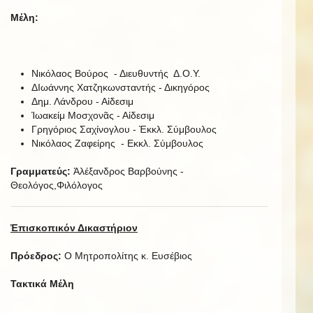
Μέλη:
Νικόλαος Βούρος - Διευθυντής Δ.Ο.Υ.
ΔΙωάννης Χατζηκωνσταντής - Δικηγόρος
Δημ. Λάνδρου - Αἰδεσιμ
Ἰωακείμ Μοσχονᾶς - Αἰδεσιμ
Γρηγόριος Σαχίνογλου - Ἐκκλ. Σύμβουλος
Νικόλαος Ζαφείρης - Εκκλ. Σύμβουλος
Γραμματεύς:
Ἀλέξανδρος Βαρβούνης -
Θεολόγος,Φιλόλογος
Ἐπισκοπικόν Δικαστήριον
Πρόεδρος:
Ο Μητροπολίτης κ. Ευσέβιος
Τακτικά Μέλη